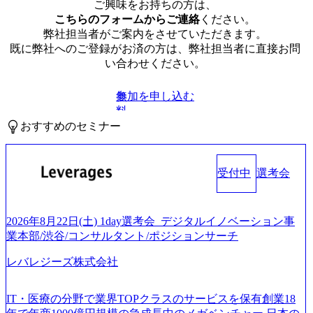
ご興味をお持ちの方は、
こちらのフォームからご連絡
ください。
弊社担当者がご案内をさせていただきます。
既に弊社へのご登録がお済の方は、弊社担当者に直接お問
い合わせください。
参加を申し込む
無
料
おすすめのセミナー
受付中
選考会
2026年8月22日(土) 1day選考会_デジタルイノベーション事
業本部/渋谷/コンサルタント/ポジションサーチ
レバレジーズ株式会社
IT・医療の分野で業界TOPクラスのサービスを保有創業18