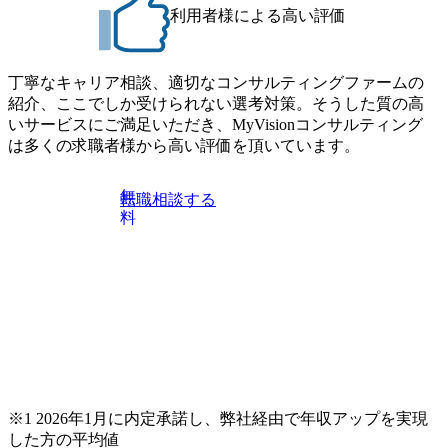
募となります。他オフィス希望を含めたご応募はお受けい
※1次面接と最終面接の間をなるべく空けないよう調整して
利用者様による高い評価
たしかねますのでご了承ください ● フルタイムでの職務経
おりますが、調整が叶わないケースもございます オンライ
歴を2年以上お持ちの方で、東京オフィスのコンサルタント
ン 書類選考通過者
ポジションに応募意思がある方 ● 英語・日本語ともにビジ
丁寧なキャリア相談、適切なコンサルティングファームの
ネスレベルの方 ※日本語が母国語でない方は日本語能力
紹介、ここでしか受けられない選考対策。そうした質の高
試験N1またはそれ相当の上級レベルの日本語力(会話・読解
いサービスにご満足いただき、MyVisionコンサルティング
力)
は多くの求職者様から高い評価を頂いています。
無
転職相談する
料
※1 2026年1月に内定承諾し、弊社経由で年収アップを実現
した方の平均値