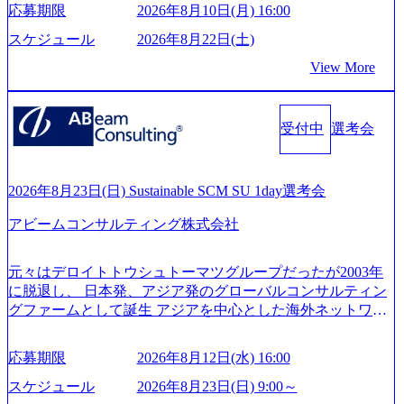
グ領域からその実行的側面であるITサービスの提供まで一
来黒字を維持し、急成長中でありながら安定した事業を展
応募期限
2026年8月10日(月) 16:00
貫して支援する総合系・IT系ファームである あらゆる産業
開し、高い安定性を持つ企業へと成長している 10年後に1兆
において非常に良質な顧客基盤を築いており、Fortune Globa
スケジュール
2026年8月22日(土)
円を目指す日本にもなかなかないメガベンチャー。創業か
l 500社の80％以上の企業をクライアントとして抱えている
ら黒字経営。年間130%成長 https://storage.googleapis.com/our-
View More
手掛けたプロジェクトは「ファーストリテイリングにおけ
vision-production.appspot.com/public/images/20251030164405_5c
るグローバル化」「資生堂グループのDX化支援」「ヴィヴ
527843-d227-4df8-b86c-5587f843fdf6_1200x471.webp https://stor
age.googleapis.com/our-vision-production.appspot.com/public/imag
ィアン・ウエストウッドの製品開発」など多岐にわたる コ
es/20251030164946_dc0888f6-0539-4887-84d7-34c8d8544226_1
受付中
選考会
ンサルティング活動のみならず、2021年にはKDDIと合弁会
200x666.webp 年間100億円規模の投資の元、10以上もの新規
社「ARISE analytics」を設立し、人工知能とデータアナリテ
事業を立ち上げているため様々な業界を経験することが可
ィクス技術で新たなイノベーションを創出する活動や、デ
能 社内転職が活発であり、多様なスキルを1社で身に着ける
ジタル人材育成の支援も盛んに行う 採用資料 (https://www.ac
2026年8月23日(日) Sustainable SCM SU 1day選考会
ことが可能 事業開発・運用を内包かする「オールインハウ
centure.com/content/dam/accenture/final/accenture-com/document-
ス」型の組織体。社内スカウトや社内公募制度を用いて主
アビームコンサルティング株式会社
2/Accenture-Recruiting-Brochure.pdf#zoom=50) 女性の活躍につ
体的かつ柔軟なキャリア形成が可能。 https://storage.googleap
いて (https://www.accenture.com/content/dam/accenture/final/caree
is.com/our-vision-production.appspot.com/public/images/20251030
rs/corporate/document/women-brochure.pdf#zoom=50) 社員発信
元々はデロイトトウシュトーマツグループだったが2003年
165942_70f09968-1b27-43e6-b849-1cd107c4f488_1200x698.web
のキャリアブログ (https://www.accenture.com/jp-ja/blogs/japan-
に脱退し、 日本発、アジア発のグローバルコンサルティン
p ## 働き方／WLB／待遇 内装8億円超のかっこいいオフィ
careers-blog) 江川社長が語る「105点経営」 (https://business.ni
グファームとして誕生 アジアを中心とした海外ネットワー
スがあり、 働き甲斐のあるランキング、新卒注目ランキン
kkei.com/atcl/gen/19/00604/021600008/) 規模拡大で成功する理
クを通じ、各国や地域に即したグローバル・サービスを提
グ受賞歴多数 あえての未上場であり株主からの圧力がない
由【コンサル業界俯瞰マップ】 (https://diamond.jp/articles/-/34
供している日系最大級の総合コンサルティングファーム
ため事業創造の自由度が高く、赤字事業でも投資して長期
6218) 大手広告代理店出身者などマーケティングのトップ人
応募期限
2026年8月12日(水) 16:00
『Build Beyond As One ®.』をブランドメッセージに掲げ、
的な成長を若手に任せられる環境 対面でのコミュニケーシ
材が集結するワケ (https://markezine.jp/article/detail/45446) エン
企業や組織の変革を通じて社会や産業の課題を解決し、未
ョンメリットを重視するため出社勤務。1日の労働時間平均
スケジュール
2026年8月23日(日) 9:00～
ジニアからコンサルタントへ。会社に入って、何が変わっ