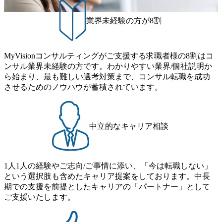
実現するため、さまざまなサポート制度を導入している 多
● 歓迎要件 ・要件定義から詳細設計までのいずれかの上流
性の皆様に多数ご参画頂きたいと考え、プログラムを開催
文化理解や女性の活躍推進などの取り組み、また、フレッ
工程の経験 ・サブリーダー以上のマネジメント経験 ・お客
致します。 「未経験では難しいのではないか」、「実際女
業界未経験の方が8割
クス制度やフリーロケーション制度、フルリモート制度な
様との折衝経験、交渉経験 ・組織課題に対して主体的に業
性はどのように活躍をしているのか」、「ケース面接の経
どの多様な働き方をサポートする制度が整備されている 202
務改善に取り組まれたご経験 ・アジャイル/スクラムへの興
験がなく対策の仕方が知りたい」などのお声をたくさんい
6年8月23日(日) 9:00～18:00終了 2026年8月12日(水) 16:00 202
味関心 ● 求める人物像 ・リーダーシップが取れる方/一人称
ただいているため、今回のプログラムでは現役の面接官と
6年8月23日(日)にSustainable SCM SU 1day選考会を開催いた
MyVisionコンサルティングがご支援する求職者様の8割はコ
で主体的に動ける方 ・年齢にこだわらず、アドバイスを素
食事などのカジュアルな交流、実際のプロジェクトのケー
します。 当SUは「GlobalでのSCM構築」や「物流・調達コ
ンサル業界未経験の方です。わかりやすい業界/個社説明か
直に受け取れる方 ・推進力のある方
ススタディ、1対1の模擬面接等、複数のセッションを約1か
ストの構造改革」といった伝統的なテーマに留まらずクラ
ら始まり、最も難しい選考対策まで、コンサル転職を成功
月の期間に渡り行い、選考にご参加いただきます。コンサ
イアントがこれから取組むべき「グリーントランスフォー
させるためのノウハウが蓄積されています。
ルタント未経験の方でも、戦略コンサルタントの具体的な
メーション」、「サーキュラーエコノミー(循環経済)」とい
仕事内容からお話をさせていただきますので、戦略コンサ
った社会課題やテーマに対して、グローバル知見と最新の
ルティングにご興味をお持ちの方は、この機会にぜひご応
事例などを基に企業の構造改革と社会価値の創造の取り組
募ください。 ● 応募後のフロー ・書類選考後、対象者の方
みを行うプロフェッショナルチームです。 今回1day選考対
中立的なキャリア相談
にはWebテストを8月20日までに受験いただきます ・8月21
象となるポジションは下記となります。 ・コンサルタント
日までにプログラム参加者をご案内します ・初回プログラ
(調達改革・設備O&M)【SCS SU】 ・コンサルタント(ECM/
ム : 8月29日(土)10:00～13:30 @ベイン東京オフィス(六本木)
SCM構想・PLM/MES改革)【SSC SU】 ・コンサルタント(物
・プログラム期間中はコンサルタントとの食事会、プロジ
1人1人の経験やご志向/ご事情に添い、「今は転職しない」
流改革/需給プロセス改革)【SSC SU】 ・SCM/ECMデータ・
ェクトのご紹介、ケースワークショップなどを実施します
という選択肢も含めたキャリア提案をしております。中長
プロセス分析・AI活用_Sustainable SCM Strategy Unit(Strategy
・10月17日(土)開催の選考会にて採用面接を実施する予定で
期での支援を前提としたキャリアの「パートナー」として
Consultant職)≪東京・大阪≫ ・コンサルタント(SCS SUオー
す ※ご都合が合わない方は別途調整いたします 初回プロ
ご支援いたします。
プンポジション)【SCS SU】 ※当日は全体での会社説明な
グラム : ベイン東京オフィス(六本木) ※イベントによりオン
どはなく、個別選考のみの実施を予定しています ※1名あた
ラインまたはオフラインの実施 ※東京オフィスのみのご応
りの拘束時間は1時間～最大2時間半程度を想定しています