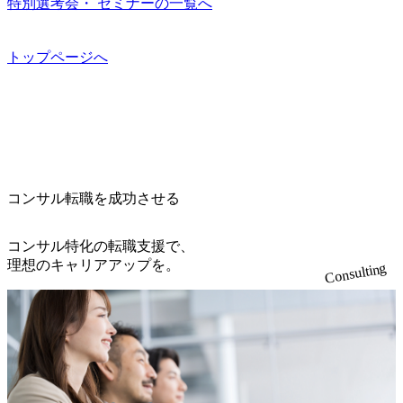
現を目標に、具体的に目に見える成果を出すことを信条と
特別選考会・ セミナーの一覧へ
ルティング、社員の健康改善を支援 食事・睡眠など可視
プロジェクト提案・推進の中核として、企画・要件定義か
数が多く、特にIT領域に強みを持つ グローバルのポジショ
して、全社戦略やトランスフォーメーション案件を多く扱
化 (https://www.nikkan.co.jp/articles/view/00694812) “失われた3
らテストまでの一連の工程における管理業務に加え、最上
ンに自由に応募できる社内の転職ツール「キャリアズ・マ
っている ベインの社風を体現するものとして「True North」
0年”をアビームの｢人的資本経営｣で取り戻したい (https://ww
流での現状分析、顧客ヒアリング、戦略策定、技術選定、
ーケットプレイス」が存在し、本ツールを活用で上司の引
（真北）という言葉がよくつかわれる。針が少し東に傾い
トップページへ
w.businessinsider.jp/post-283587) アサヒグループホールディン
品質改善なども推進していただきます。 ＜SE＞ 参画いただ
き留めを受けずに移動が可能である（異動者は年間約1,000
て見えるTrue Northとは磁北ではなく真北、風説や思い込み
グスのESG価値の可視化を支援 「インパクト加重会計」
く案件はプライム案件メインです。 要件定義～設計～開発
名） 残業時間や有休取得率など約10項目を数値化すること
による一見正しい答えや、単に理論的に正しいが実行不可
を用いて非財務活動の社会的インパクトを算出 (https://prtime
～テスト～リリース・リリース後対応まで一気通貫でご担
で、実行前後で離職率を半減させることに成功した 18時以
能な答えではなく、企業と社会の最大価値を追求した本当
s.jp/main/html/rd/p/000000015.000123981.html) NECから独立し
当いただきます。 参画当初はご経験に応じたフェーズから
降の会議を原則禁止としているほか、在宅勤務制度の全社
の答えを提供したい、というベインのコンサルティングに
て20年近く成長を続けており、2022年3月期の連結売上高は
ご担当いただき、当社の社員が業務面をサポートしつつ、
展開、ハラスメント抑止に向けた研修の拡充、社外窓口設
おける信念であり、カルチャーにもなっている。 海外オフ
991億円、1,000億円突破が目前となった 2023年4月1日時点
徐々に対応範囲を広げていただきます。 ＜QAエンジニア＞
置など徹底的な仕組み化を推進する 育休取得率は男性6
ィスとの連携が多く、海外プロジェクトへのアサインや海
でグループ従業員数は7523人と、国内でも有数の規模のコ
本質的な品質向上を目的とし、プロジェクトの上流(コンサ
5%、女性100%と全国平均を上回る実績を持ち、女性の管理
外オフィスへのトランスファー制度などが充実している。
ンサルティング会社となり、今後も成長性が大きくみられ
コンサル転職を成功させる
ルティング領域)から参画いただきます。 課題選定から顧客
職率も21.8%（2023年12月時点）とフレキシブルな働き方を
東京オフィスに来るグローバルメンバーも多く、グローバ
る 日本企業的な柔らかい雰囲気が特徴的で、従業員方の人
への企画提案、そして実行までを一気通貫で支援していた
提供 2026年8月22日(土) 面接枠 ①10時開始、②11時開始、
ル・ワンチームで活動している。プロボノ活動にも力を入
柄の良さや未経験者への充実したオンボーディング支援(入
だきます。 アジャイル開発を通じて顧客の要望や提案を柔
③12時開始 2026年8月10日(月) 16:00 各回50分程度を想定 オ
コンサル特化の転職支援で、
れており、これまで多くのNPO・NGOなどの非営利団体に
社時に10日間の間みっちりとコンサルの基礎を支援)を魅力
軟に取り入れながら改善サイクルを回すため、ご自身の提
ンライン 書類選考通過者
理想のキャリアアップを。
無償でコンサルティングを提供している。 2026年8月29日
Consulting
に感じ、他Big4ではなくアビームを選ぶ方も多数 アビーム
案がサービスに直接反映されやすく、高い貢献度を実感で
(土) の対面Kick-offイベントを皮切りに1か月程度のプログラ
といえばSAPをはじめとしたシステム、とイメージされる
きます。 ● 勤務地 東京都渋谷区渋谷3丁目6-7 渋谷金王タワ
ム ※初回プログラム : 8月29日(土)10:00～13:30 2026年8月12
こともあるが実態としては経営戦略策定や新規事業立案な
ー 事業所内禁煙(入居する施設に喫煙専用室あり) ・就業規
日(水) 16:00 Bain & Company Tokyoでは、「Tokyo Be Bold Pr
どのトップラインを上げるための戦略案件も多く存在 特に
則により就業時間内の喫煙を全面的に禁止 ・禁煙サポート
ogram (女性候補者向け選考支援プログラム)」を実施いたし
スポーツ&エンターテイメント領域ではBig4に先んじて注力
制度あり オンライン ● 必須要件 以下いずれかのご経験をお
ます。クライアントに斬新なソリューションを提供し、複
し、業界内で大きな存在感を誇る 社員の多様化する生活ス
持ちの方 ・システム・ソフトウェア開発経験3年以上 ・要
雑な経営課題を解決するために、チームのダイバーシティ
タイルやライフイベントに対応した働きやすい職場環境を
件定義～基本設計など上流経験2年以上 ・PMO経験2年以上
は欠かせません。是非、ユニークな視点と高い志を持つ女