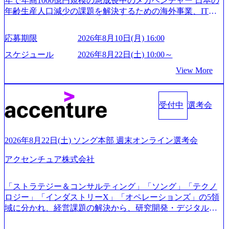
年で年商1000億円規模の急成長中のメガベンチャー 日本の
年齢生産人口減少の課題を解決するための海外事業、IT事
業、医療・介護事業、若手キャリア、新規事業といった40
以上の事業を展開する オールインハウスの組織体制をとっ
応募期限
2026年8月10日(月) 16:00
ており社内で新しい事業開発などの人員調達できる 独立資
本経営をとっており、事業創造の自由度が高い https://storag
スケジュール
2026年8月22日(土) 10:00～
e.googleapis.com/our-vision-production.appspot.com/public/image
View More
s/20240925162633_7242d0de-3e54-4f03-b076-00318d5c0dff_120
0x644.webp レバレジーズ株式会社 会社説明資料 (https://spea
kerdeck.com/leverages/leverages-hui-she-shao-jie-zi-liao-zhong-tu-
cai-yong-xiang-ke) 「働く人」「事業・サービス」「カルチャ
受付中
選考会
ー」など、レバレジーズのリアルを取り上げています！ (htt
ps://melev.leverages.jp/) レバレジーズグローバル、大分県より
「外国人留学生等受入環境整備事業委託業務」を受託 (http
2026年8月22日(土) ソング本部 週末オンライン選考会
s://prtimes.jp/main/html/rd/p/000000612.000010591.html) レバレ
ジーズ、モチベーション管理システム「NALYSYS」リリー
アクセンチュア株式会社
ス (https://prtimes.jp/main/html/rd/p/000000622.000010591.html) Y
ouTube（【公式】レバレジーズCh） (https://www.youtube.co
「ストラテジー＆コンサルティング」「ソング」「テクノ
m/@leveragesCh) レバレジーズで活躍するメンバー紹介！〜
ロジー」「インダストリーX」「オペレーションズ」の5領
管理職種編 〜 (https://www.youtube.com/watch?v=RETwZKac2
域に分かれ、経営課題の解決から、研究開発・デジタル・
UI) レバレジーズで活躍するメンバー紹介！〜 営業職種編
マーケティング・ITシステムの導入など、コンサルティン
〜 (https://www.youtube.com/watch?v=XJ7Eam0onXA) 創業以