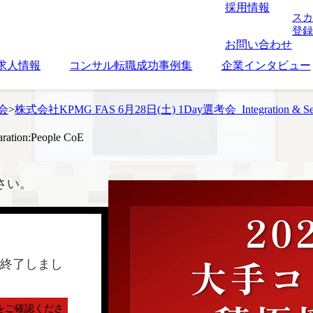
採用情報
スカ
登録
お問い合わせ
求人情報
コンサル転職成功事例集
企業インタビュー
考会
>
株式会社KPMG FAS 6月28日(土) 1Day選考会_Integration & Separ
ion:People CoE
さい。
終了しまし
をご確認くださ