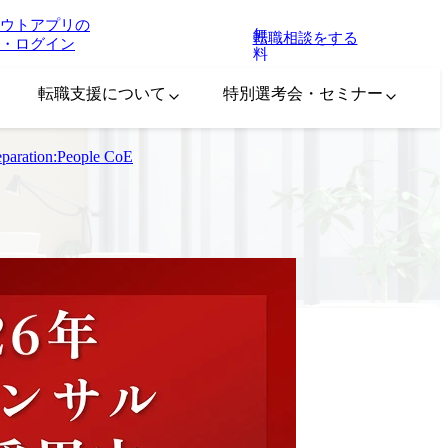
ウトアプリの
無
転職相談をする
・ログイン
料
転職支援について
特別選考会・セミナー
ation:People CoE