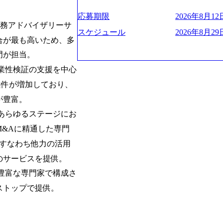
お届けするのは単なるレポートではなく
ハラスメント抑止に向けた研修の拡充、
く、高い貢献度を実感できます。 ● 勤務地 東京都渋谷区渋谷3丁目6-7 渋谷
es/view/00694812) “失われた30年
ベインは1973年に創業された。クライ
進する 育休取得率は男性65%、女性10
ワー 事業所内禁煙(入居する施設に喫煙
s://www.businessinsider.jp/pos
応募期限
2026年8月12日
よう、カスタマイズされた戦略を策定し
管理職率も21.8%（2023年12月時点）と
財務アドバイザリーサ
の喫煙を全面的に禁止 ・禁煙サポート制度
の可視化を支援 「インパクト加重会計
行動に落とし込んでいる。 徹底した「
スケジュール
2026年8月29日
日(土) 面接枠 ①10時開始、②11時開始、③12時開始 2026年8月10日(月) 16:00 各回5
れかのご経験をお持ちの方 ・システム・
トを算出 (https://prtimes.jp/main/html/rd
合が最も高いため、多
テンシャル実現を目標に、具体的に目に
0分程度を想定 オンライン 書類選考通過
義～基本設計など上流経験2年以上 ・PM
て20年近く成長を続けており、2022年3月
社戦略やトランスフォーメーション案件
門が担当。
詳細設計までのいずれかの上流工程の経
破が目前となった 2023年4月1日時点で
るものとして「True North」（真北
験 ・お客様との折衝経験、交渉経験 ・
数の規模のコンサルティング会社となり
業性検証の支援を中心
傾いて見えるTrue Northとは磁北で
組まれたご経験 ・アジャイル/スクラムへ
業的な柔らかい雰囲気が特徴的で、従業
答えや、単に理論的に正しいが実行不可
案件が増加しており、
シップが取れる方/一人称で主体的に動け
たオンボーディング支援(入社時に10日
値を追求した本当の答えを提供したい、
素直に受け取れる方 ・推進力のある方
が豊富。
魅力に感じ、他Big4ではなくアビームを
る信念であり、カルチャーにもなってい
じめとしたシステム、とイメージされる
あらゆるステージにお
プロジェクトへのアサインや海外オフィ
や新規事業立案などのトップラインを上
ている。東京オフィスに来るグローバル
&Aに精通した専門
ーツ&エンターテイメント領域ではBig
ムで活動している。プロボノ活動にも力
を誇る 社員の多様化する生活スタイル
、すなわち他力の活用
Oなどの非営利団体に無償でコンサルティン
場環境を実現するため、さまざまなサポ
(土) の対面Kick-offイベントを皮切り
のサービスを提供。
性の活躍推進などの取り組み、また、フ
8月29日(土)10:00～13:30 2026年8月12日(水
度、フルリモート制度などの多様な働き
豊富な専門家で構成さ
kyo Be Bold Program (女性候
026年8月23日(日) 9:00～18:00終了 2026年
ストップで提供。
ライアントに斬新なソリューションを提
ainable SCM SU 1day選考会を開催い
に、チームのダイバーシティは欠かせま
「物流・調達コストの構造改革」といっ
持つ女性の皆様に多数ご参画頂きたいと考
トがこれから取組むべき「グリーントラ
経験では難しいのではないか」、「実際