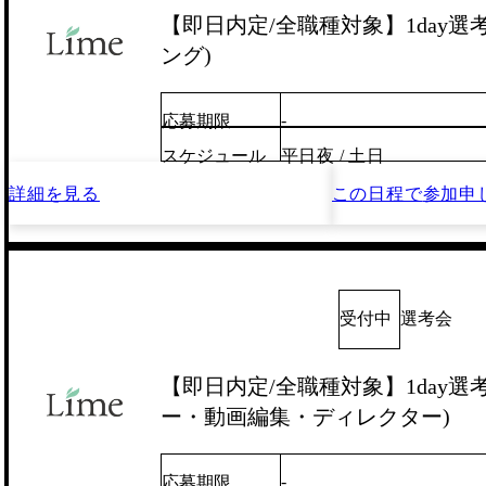
【即日内定/全職種対象】1day選
ング)
-
応募期限
スケジュール
平日夜 / 土日
詳細を見る
この日程で
参加申
受付中
選考会
【即日内定/全職種対象】1day選
ー・動画編集・ディレクター)
-
応募期限