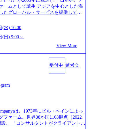
だったが2003年に脱退し、 日本発、ア
/post-288838) プラダ：ラグジュアリー製品のパーソナ
細 デジタルイノベーション事業部でのポジ
ァームとして誕生 アジアを中心とした海
/case-studies/song/prada-luxury-product-c
キル、そして適性や志向性に合わせて、以
したグローバル・サービスを提供してい
s://www.accenture.com/jp-ja/case-stud
す。 ※本求人はレバテック株式会社の雇
uild Beyond As One ®.』をブラ
utical)（ストラテジー & コンサルティング） ソフトバ
出向いての作業も発生します。 ＜ITコン
革を通じて社会や産業の課題を解決し、
ld 2020」でマーケ＆営業のDX実現 (http
(水) 16:00
aaS系の領域において、大手・ベンチャ
クライアント変革の確実な実現と社会的
s/communications-media/softbank)（通信） 経済産
決支援を行います。 直近の案件では、大
Cとの戦略的資本提携も実現して、現在は
(日) 9:00～
「保安ネット」を構築。省庁DXの先進事
(概念実証)支援から構想策定、開発マネジ
改革、IT、組織・人事、アウトソーシン
studies/public-service/meti-industry-safety-
View More
す。 生成AIなどの最新技術とシステム
6,000名を超えるプロフェッショナルを
P HANAの導入で基幹システムを刷新 (htt
貢献します。 ＜PL/PM＞ 顧客の要望
、情報通信、公共事業など幅広い分野をク
s/consumer-goods-services/calbee)（消費財・サ
ャイル開発による開発支援までを一気通
日本市場No.1を誇り、全世界で6,400件
024年5月時点）の社員を擁し、世界120以
クト提案・推進の中核として、企画・要件
受付中
選考会
SAP認定コンサルタント資格を取得してい
る 日本では2.3万人以上の従業員を擁し
る管理業務に加え、最上流での現状分
件のSAP S/4HANA®認定コンサルタント
営業利益率も約15％と驚異的な数字となっ
定、品質改善なども推進していただきま
プロジェクト実績と蓄積されたノウハウ
で4倍近くの成長を遂げていることから、
イム案件メインです。 要件定義～設計～開
発し、それらを活用してお客様に最適なS
ogram
術者を抱えており、アビームコンサルティ
まで一気通貫でご担当いただきます。 参
age.googleapis.com/our-vision-prod
コンサルタント制度の有資格者数が多く、
担当いただき、当社の社員が業務面をサ
5132728_996dc8f2-7d54-42b9-a7ae-8c532c52d3
ただきます。 ＜QAエンジニア＞ 本質
社資料 (https://www.abeam.com/conte
ス」が存在し、本ツールを活用で上司の
の上流(コンサルティング領域)から参画い
onsultingCompanyProfile_jpn_4.pdf) 『SAP A
mpany)は、1973年にビル・ベインによっ
者は年間約1,000名） 残業時間や有休
画提案、そして実行までを一気通貫で支援
4』において優秀賞「プロジェクト・アワード」を受
ァーム。世界38か国に63拠点（2022
で、実行前後で離職率を半減させることに
通じて顧客の要望や提案を柔軟に取り入れ
/000000010.000123981.html) アビームコンサルティ
に開設。 「コンサルタントがクライアントに
しているほか、在宅勤務制度の全社展開、
の提案がサービスに直接反映されやす
tps://www.nikkan.co.jp/articl