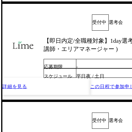
受付中
選考会
【即日内定/全職種対象】1day選考会
講師・エリアマネージャー )
-
応募期限
スケジュール
平日夜 / 土日
詳細を見る
この日程で
参加申
受付中
選考会