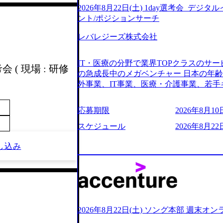
2026年8月22日(土) 1day選考会_デ
ント/ポジションサーチ
レバレジーズ株式会社
IT・医療の分野で業界TOPクラスのサー
 ( 現場 : 研修
の急成長中のメガベンチャー 日本の年
外事業、IT事業、医療・介護事業、若手
業を展開する オールインハウスの組織
どの人員調達できる 独立資本経営をとっており
応募期限
2026年8月10日
orage.googleapis.com/our-vision-production
242d0de-3e54-4f03-b076-00318d5c0
スケジュール
2026年8月22日
明資料 (https://speakerdeck.com/leverages/lever
ng-xiang-ke) 「働く人」「事業・
し込み
リアルを取り上げています！ (https://melev
大分県より「外国人留学生等受入環境整備事業委託業務
main/html/rd/p/000000612.0000
ム「NALYSYS」リリース (https://prtimes.jp/ma
YouTube（【公式】レバレジーズCh） (https://
レジーズで活躍するメンバー紹介！〜 管理職種編 〜 (
2026年8月22日(土) ソング本部 週末オ
h?v=RETwZKac2UI) レバレジーズで