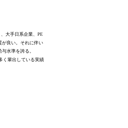
ーエコノミー(循環経済)」といった社
か」、「ケース面接の経験がなく対策の
最新の事例などを基に企業の構造改革と
いただいているため、今回のプログラム
ェッショナルチームです。 今回1day
ルな交流、実際のプロジェクトのケース
す。 ・コンサルタント(調達改革・設備O&M
ッションを約1か月の期間に渡り行い、
SCM構想・PLM/MES改革)【SSC S
ト未経験の方でも、戦略コンサルタント
改革)【SSC SU】 ・SCM/ECMデータ・プロセ
ただきますので、戦略コンサルティング
り、大手日系企業、PE
tegy Unit(Strategy Consultant
ひご応募ください。 ● 応募後のフロー ・書類選考後、対象者の方にはWebテスト
質が良い。それに伴い
ポジション)【SCS SU】 ※当日は全
を8月20日までに受験いただきます ・8
実施を予定しています ※1名あたりの拘
給与水準を誇る。
ます ・初回プログラム : 8月29日(土)10:
ています ※1次面接と最終面接の間を
プログラム期間中はコンサルタントとの
を多く輩出している実績
調整が叶わないケースもございます オン
ワークショップなどを実施します ・10月
施する予定です ※ご都合が合わない方は
ベイン東京オフィス(六本木) ※イベン
施 ※東京オフィスのみのご応募となり
受けいたしかねますのでご了承ください 
ちの方で、東京オフィスのコンサルタント
語・日本語ともにビジネスレベルの方 
試験N1またはそれ相当の上級レベルの日