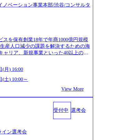
ジタルイノベーション事業本部/渋谷/コンサルタ
ビスを保有創業18年で年商1000億円規模
齢生産人口減少の課題を解決するための海
キャリア、新規事業といった40以上の事
体制をとっており社内で新しい事業開発な
、事業創造の自由度が高い https://st
(月) 16:00
.appspot.com/public/images/20240925162633_7
dff_1200x644.webp レバレジーズ株式会社 会社説
(土) 10:00～
ages-hui-she-shao-jie-zi-liao-zhong-tu-cai-yo
View More
サービス」「カルチャー」など、レバレジーズの
.leverages.jp/) レバレジーズグローバル、
」を受託 (https://prtimes.jp/
受付中
選考会
10591.html) レバレジーズ、モチベーション管理システ
in/html/rd/p/000000622.000010591.html)
www.youtube.com/@leveragesCh) レバ
https://www.youtube.com/watc
ンライン選考会
活躍するメンバー紹介！〜 営業職種編 〜 (http