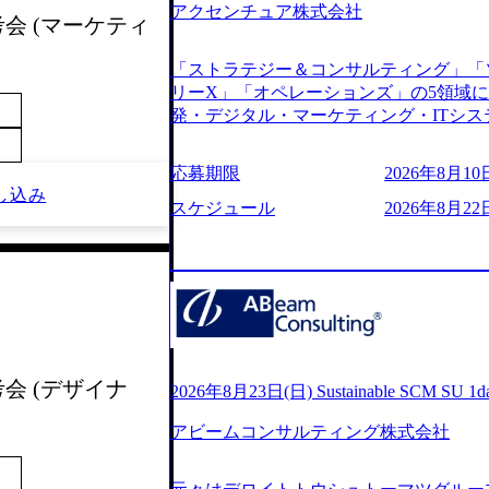
アクセンチュア株式会社
s://www.youtube.com/watch?v=
考会 (マーケティ
りながら安定した事業を展開し、高い安定
に1兆円を目指す日本にもなかなかない
「ストラテジー＆コンサルティング」「
130%成長 https://storage.googleapis.com/our-v
リーX」「オペレーションズ」の5領域
20251030164405_5c527843-d227-4df8-b86c-5
発・デジタル・マーケティング・ITシ
googleapis.com/our-vision-production.apps
からその実行的側面であるITサービスの
f6-0539-4887-84d7-34c8d8544226_
ファームである あらゆる産業において非常
上もの新規事業を立ち上げているため様
応募期限
2026年8月10日
ne Global 500社の80％以上の企
が活発であり、多様なスキルを1社で身
し込み
ジェクトは「ファーストリテイリングに
スケジュール
2026年8月22
かする「オールインハウス」型の組織体
のDX化支援」「ヴィヴィアン・ウエス
主体的かつ柔軟なキャリア形成が可能。 https://stora
ンサルティング活動のみならず、2021年にはKD
uction.appspot.com/public/images/2025103
を設立し、人工知能とデータアナリティ
88_1200x698.webp ## 働き方／
する活動や、デジタル人材育成の支援も盛んに行う 採
り、 働き甲斐のあるランキング、新卒注
e.com/content/dam/accenture/final/accenture
であり株主からの圧力がないため事業創
e.pdf#zoom=50) 女性の活躍について (https://www
て長期的な成長を若手に任せられる環境
inal/careers/corporate/document/wom
重視するため出社勤務。1日の労働時間平均9
考会 (デザイナ
ログ (https://www.accenture.com/jp-ja/b
2026年8月23日(日) Sustainable SCM SU 
年間データ、エンジニア組織） 2026年8月22日(
経営」 (https://business.nikkei.com/atc
日(月) 16:00 ※応募者が定員を上回
アビームコンサルティング株式会社
理由【コンサル業界俯瞰マップ】 (https://diamo
ていただきます。ご了承ください。 ● 当日
店出身者などマーケティングのトップ人材が集結するワケ 
説明会終了後、随時ご案内) ※全てリモ
e/detail/45446) エンジニアから
別に当日の面接案内をお送りいたします