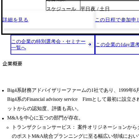
スケジュール
平日夜 / 土日
詳細を見る
この日程で
参加申
この企業の特別選考会・セミナー
この企業の1day選
一覧へ
企業概要
Big4系財務アドバイザリーファームの1社であり、1999年
Big4系のFinancial advisory service Firmとして最
ットからの認知度、評価も高い。
M&Aを中心に五つの部門が存在。
トランザクションサービス： 案件オリジネーションから
のポストM&A統合プランニングに至る幅広い領域におい