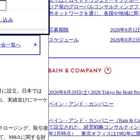
元々はデロイトトウシュトーマツグループ
(https://www.businessinsider.jp
適性検査をご受検いただきます。 ● 詳
ジア発のグローバルコンサルティングフ
ライゼーション (https://www.accenture.com/jp-ja
ションサーチになります。 ご経験やス
外ネットワークを通じ、各国や地域に即
ustomization) 大正製薬：ITカーブアウト支援 (http
下のいずれかの役割でご活躍いただきま
し込み
る日系最大級の総合コンサルティングファーム 『B
ies/consulting/taisho-pharmace
用となります。 ※案件によっては客先に
ンドメッセージに掲げ、企業や組織の変
ンク：初のオンライン開催「SoftBank Wor
応募期限
2026年8月12日
サルタント＞ Webアプリケーション、S
未来のありたい姿を実現するとともに、
s://www.accenture.com/jp-ja/case-studie
ー・スタートアップ企業に対する課題解
価値及び経済的価値の追求にも貢献 NE
スケジュール
2026年8月23日
業省：事業者の申請手続きを電子化する
規模基幹システムにおける最上流のPoC
考会一覧へ
NECのグループ会社であり、戦略、業務
例を実現 (https://www.accenture.com/jp-ja/case-
メント支援までを一気通貫で担当していま
グなどの専門知識と、豊富な経験を持つ約
network)（公共サービス） カルビー：SA
を活用し、顧客の業務革新と効率化の実現に
有する 金融、製造、流通、エネルギー
ps://www.accenture.com/jp-ja/case-studie
を深くヒアリングし、企画構想からアジ
ライアントとしている SAP領域においては
ービス） 世界49カ国に約73万人以上（2
貫で推進していただきます。 プロジェ
以上、日本国内で企業最多の5,399件の
上の国の企業を顧客に売上641億ドルを誇
定義からテストまでの一連の工程におけ
る また、日本国内企業として最多の3,200
ており(会計系BIG4を上回る規模感)、
析、顧客ヒアリング、戦略策定、技術選
資格も保有、さまざまな業界・業種での
ている、売上・従業員数共にこの8年間
す。 ＜SE＞ 参画いただく案件はプラ
6月に設立。日本では
を基に独自の方法論やテンプレートを開
2026年8月29日(土) 2026 Tokyo Be Bold Pr
今後も高い成長が見込まれる 多くの技
発～テスト～リリース・リリース後対応
APコンサルティングサービスを提供する https://stor
初に設立され、実績並びにマーケ
ングに続いて日本国内2番目にSAP認定
画当初はご経験に応じたフェーズからご
ベイン・アンド・カンパニー
uction.appspot.com/public/images/2024092
特にIT領域に強みを持つ グローバルのポジションに自由に応募できる社内の転職
ポートしつつ、徐々に対応範囲を広げてい
d8_1200x678.webp アビームコンサルティング会
ツール「キャリアズ・マーケットプレイ
的な品質向上を目的とし、プロジェクト
nt/dam/abeam/jp/ja/about/company/ABeamC
ベイン・アンド・カンパニー（Bain & Co
引き留めを受けずに移動が可能である（異動
ただきます。 課題選定から顧客への企
WARD OF EXCELLENCE 202
て設立された、経営戦略コンサルティングフ
クロージング、取引後
取得率など約10項目を数値化すること
していただきます。 アジャイル開発を
賞 (https://prtimes.jp/main/html/rd/p
年2月時点）、東京オフィスは1982年
成功した 18時以降の会議を原則禁止と
ながら改善サイクルを回すため、ご自身
ング、社員の健康改善を支援 食事・睡眠など可視化 (ht
て、M&Aに関する財