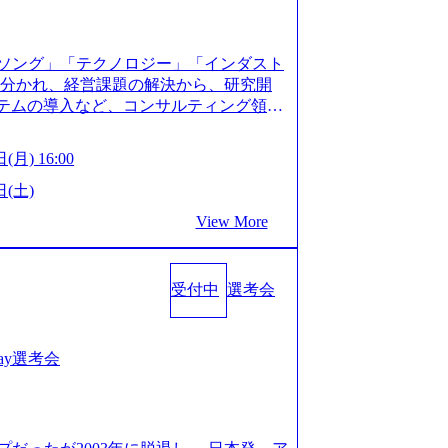
XJ7Eam0onXA) 創業以来黒字を維持し、急成長中であ
性を持つ企業へと成長している 10年後
メガベンチャー。創業から黒字経営。年間
ソング」「テクノロジー」「インダスト
ision-production.appspot.com/public/images/
に分かれ、経営課題の解決から、研究開
587f843fdf6_1200x471.webp https://storage.
ステムの導入など、コンサルティング領域
pot.com/public/images/20251030164946_dc0888
提供まで一貫して支援する総合系・IT系
1200x666.webp 年間100億円規模の投資の元、10以
に良質な顧客基盤を築いており、Fortu
々な業界を経験することが可能 社内転職
(月) 16:00
業をクライアントとして抱えている 手掛けたプロ
に着けることが可能 事業開発・運用を内包
おけるグローバル化」「資生堂グループ
日(土)
。社内スカウトや社内公募制度を用いて
トウッドの製品開発」など多岐にわたる コ
ge.googleapis.com/our-vision-prod
View More
DIと合弁会社「ARISE analytics」
0165942_70f09968-1b27-43e6-b849-1cd107c4f4
クス技術で新たなイノベーションを創出
WLB／待遇 内装8億円超のかっこいいオフィスがあ
用資料 (https://www.accentur
目ランキング受賞歴多数 あえての未上場
受付中
選考会
-com/document-2/Accenture-Recruiting-Brochur
造の自由度が高く、赤字事業でも投資し
.accenture.com/content/dam/accenture/f
 対面でのコミュニケーションメリットを
en-brochure.pdf#zoom=50) 社員発信のキャリアブ
.2時間、有休消化率81%(2024年度の
logs/japan-careers-blog) 江川社長が語る「105点
1day選考会
土) 10:00～最長16:00 2026年8月10
l/gen/19/00604/021600008/) 規模拡大で成功する
る場合は、厳正なる審査の上参加者を決定させ
nd.jp/articles/-/346218) 大手広告代理
の流れ 受付 → 会社説明会 → 面接(会社
(https://markezine.jp/articl
ートにて実施します。 ※参加される方に個
コンサルタントへ。会社に入って、何が変わった？
。 ※通常の選考フローと異なり、事前に