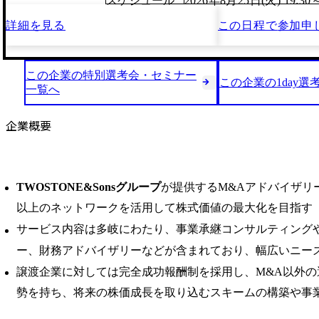
スケジュール
2026年8月25日(火) 19:30
詳細を見る
この日程で
参加申
この企業の特別選考会・セミナー
この企業の1day選
一覧へ
企業概要
TWOSTONE&Sonsグループ
が提供するM&Aアドバイザリーサ
以上のネットワークを活用して株式価値の最大化を目指す
サービス内容は多岐にわたり、事業承継コンサルティングや
ー、財務アドバイザリーなどが含まれており、幅広いニー
譲渡企業に対しては完全成功報酬制を採用し、M&A以外の
勢を持ち、将来の株価成長を取り込むスキームの構築や事