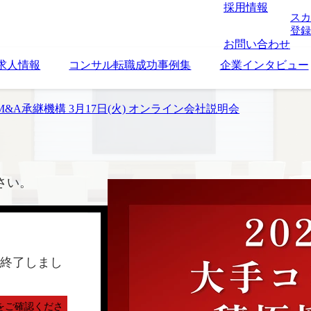
採用情報
スカ
登録
お問い合わせ
求人情報
コンサル転職成功事例集
企業インタビュー
&A承継機構 3月17日(火) オンライン会社説明会
さい。
終了しまし
をご確認くださ