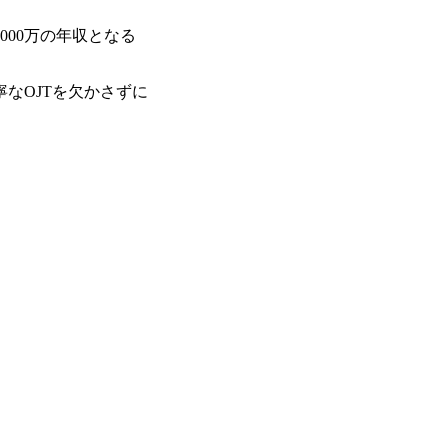
で、当社へ気になることや転職後のご不
で、ぜひお聞きください！ ※過去の質
00万の年収となる

ルタントとSEの違い、他コンサルファー
会社説明＋座談会(19:00～20:00) 
クルーターまでご相談下さい。 ・ご希
なOJTを欠かさずに
後、カジュアル面談もしくは1次選考の
ーまでご相談下さい。なお、当日はコン
い。 【服装・持ち物】 ・特になし カ
ポジション】 ITコンサルタント(役職問わず
中長期ロードマップ策定 ・全社クラウド
ルトランスフォーメーション企画構想 ・業
導入/実装 ・プライベート/パブリックク
務再構築 ・IoTを活用したデジタルワークスタイル
ogyを活用した新規事業の立案/推進 
例)】 ・創業フェーズに参画し、コア
たい ・サービスやソリューションに捉
したい ・様々な業種業界でのプロジェ
たい ・エンジニア経験を活かして要件
レンジしたい ・コンサルのみならず新
ャレンジしてみたい オンライン(Teams)