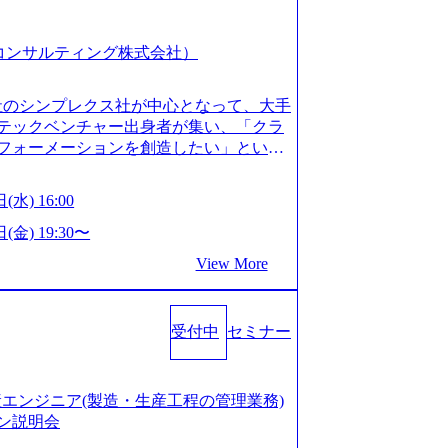
スピア コンサルティング株式会社）
会社のシンプレクス社が中心となって、大手
テックベンチャー出身者が集い、「クラ
フォーメーションを創造したい」という
クノロジーがビジネスの成功に大きな影響
ってFintech業界を中心に最先端テクノ
(水) 16:00
ウハウを活かしつつ、あらゆる業種・業
支援するために、戦略策定、組織改革、
(金) 19:30〜
ンサルティングサービスを一気通貫で提
View More
ィングファーム） 社名の由来は”DXエ
mplexないでは金融以外の領域にX（クロ
は金融が強い企業として認知されていたが、
受付中
セミナー
ToC事業を始め、パブリック、製造業、
強みのあるファーム。 ワンプール制では
を活用したいなどの希望は考慮してのア
たい方でも幅広に経験を積みたい方でも、
の生産エンジニア(製造・生産工程の管理業務)
age.googleapis.com/our-vision-pr
ン説明会
925204135_93b1bff3-f71c-4bc9-8bd9-72a8a482