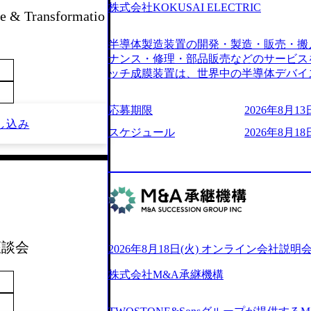
6007_1200x554.webp https://storage.googleap
株式会社KOKUSAI ELECTRIC
 & Transformatio
blic/images/20250502152751_46c65543-87ef
s://storage.googleapis.com/our-vision-produ
半導体製造装置の開発・製造・販売・搬
04_ba6aaa1a-9ffc-4f2a-9b40-06fff8ee19af_96
r-vision-production.appspot.com/public/im
ナンス・修理・部品販売などのサービス
e-97182898115f_960x510.webp 
ッチ成膜装置は、世界中の半導体デバイ
サルティング会社で、NRI、NTTDATAと同じく世
プクラスのシェアを有している 技術と
業にも選出されている。ITコンサルテ
決に貢献することを目指している Mission
応募期限
2026年8月13日
行う「一気通貫体制」が特長 ビジネス
未来につなぐベストパートナー Value:
し込み
Xspearと、最先端テクノロジーに深
AIの加速等により半導体需要は世界中
スケジュール
2026年8月18日
社との協力体制を築いている Xspear
装置の需要も伸長中 https://storage.googleapis.c
あり、システム開発を担当することはない https://stor
blic/images/20260224131045_0fee4978-bb2
oduction.appspot.com/public/images/202409
ttps://storage.googleapis.com/our-vision-pro
16a2_1153x543.webp メンバー情報 (https:/
1052_2abe7cb8-329e-4a45-a8f5-73d9728b2cd7
com/our-vision-production.appspot.com/pub
山 昇吾氏: ベイカレントにてIT戦略
66-aea4-924f21977d35_1200x460.webp https:/
業戦略、成長戦略、PMI推進、業務改革
n.appspot.com/public/images/202602241311
氏：新卒でベイカレントに入社し最年少ディレ
1200x386.webp グローバル人財
威人氏：BCG出身。金融業界における
 座談会
2026年8月18日(火) オンライン会社説明
のポイントを掴み実践に強くなるための
強みを持ち、メディア・エンタメ業界にお
イザーによる自身のキャリア構築をめざ
立案を得意とする。 - 藏満 一馬氏：
株式会社M&A承継機構
現場を含む全部門でフレックスタイム制
戦略策定、新規事業立案、組織変革、規
労働時間の範囲内で、出社・退社の時刻
る。 - 天野 善仁氏：19卒PwC出身。X
バランスを図りながら効率的に働くことが