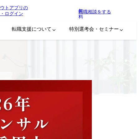
ウトアプリの
無
転職相談をする
・ログイン
料
転職支援について
特別選考会・セミナー