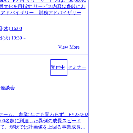
M&Aアドバイザリーサービスは、30,000以
/career/interviews/) 戦略だけのコンサルは終わ
GW8日、夏季9日、年末年始9日） 有給休暇は
最大化を目指す サービス内容は多岐にわ
のコンサルの在り方 (https://www.b
社日に付与されます。 年次有給休暇の残日
Aアドバイザリー、財務アドバイザリーな
plex-xspear/) Xspear Consultingがえるぼし認定を取
。 慶弔休暇は、事由により取得可能日数
 譲渡企業に対しては完全成功報酬制を採
382811) シンプレクスとXspear Consultingが、東京都
得できます。 リフレッシュ休暇は、規程
勢を持ち、将来の株価成長を取り込むスキ
w.afpbb.com/articles/-/3520247)
(木) 16:00
フレッシュ休暇を取得できます。 【育児や
ONE&SonsグループはM&A業界のリー
・ワンプールで様々なインダストリーやソリ
対象：小学校1年修了時の3月31日までの
わらず幅広い案件に携わりながら自己成
(火) 19:30～
上流工程、先端技術を学べる環境 【コン
年間 短時間勤務： 対象：小学校卒業ま
ー出身者3名がメインメンバーであり、経
足を置きながら、他領域にもチャレンジで
View More
間15分まで、始業・終業時刻の繰り上げ・
、M&Aや財務アドバイザリーなどの専門
 ・現職ファームより高いオファー年収 ・
につき5日まで取得でき、1時間単位で取得
が提供される 主担当成約で10件以上あ
ルスキップもあり） ・週に1度のアサイン
00万の年収となる 内訳としては個人インセ
て検討してもらえる。結果、なりたいキ
受付中
セミナー
寮：富山事業所の近くに、白風寮と青風寮
は部下を育成活躍させるためのナレッジシ
もらえる ・シンプレクスというテクノロ
す方が入居可能です。 ＜入居基準＞ ・
して動く組織風土がある 2026年8月18
の視点からも協業しクライアントへ価値
までの通勤総時間が2時間を超えること 住
6年8月13日(木) 16:00 ＼応募意思不問・業界未
あればセールス中心の案件もあり、個々の
等が無いため、条件を満たす方には住宅手
ンや業務内容、実際の働き方について詳しく
場座談会
を選べる ここ1年で社員数60名⇒100
のみの入居となるため、入居基準を満たす
します。 M&A業界に興味があり、まずは
ずれも約170％アップ）と急成長中のファ
手当は、一般賃貸物件を従業員が契約し、
りで、幅広く業界の情報を集めたい 働く
め優秀な上司の近くで働けるチャンスも多
その他： 採用時や転勤等による引っ越し
界にご興味がある方、転職を少しでもお考え
ttps://www.xspear.co.jp/membe
 19:00～20:00 2026年8月13日(木) 1
も歓迎です。お気軽にご参加ください。
バー、多様なプロジェクトによる自己成長機会が多
ァーム。 創業5年にも関わらず、FY23(202
に、会社説明会を実施予定です。 ● 求人名
おります。 是非、説明会にてお話できる
模にも関わらず、外資系戦略コンサルティン
1,000名超に到達した異例の成長スピード
ニア(製造・生産工程の管理業務) ※主任
後にアンケート回答をお願いいたします。
ァームをはじめ、メーカー、ITベンチャ
対して、現状では計画値を上回る事業成⻑を
体製造装置の生産エンジニア(製造・生産工