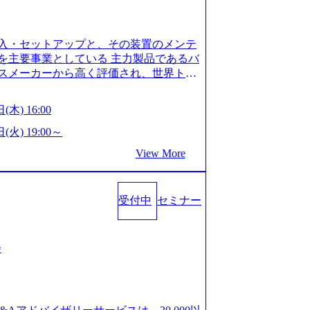
is.com/our-vision-production.appspot.com/pu
-4e86-a85a-8649e1c532f9_956x512.webp http
ction.appspot.com/public/images/202505021528
入・セットアップと、その装置のメンテ
1x517.webp https://storage.googleapis.com/ou
ages/20250502152831_721b100c-62c9-4258-aa0
を主要事業としている 主力製品であるバ
シンプレクス社は、FinTech領域に強みを持つITコン
スメーカーから高く評価され、世界トッ
界のFinTech RankingsTop 100企
対話を通じて未来を創造し、社会課題の解
ィング、開発、運用保守と言った全工程を
:私たちの技術/私たちの対話 Vision:夢を
(木) 16:00
への深い理解を持つコンサルタントが集う
私たちの技術/私たちの対話 IoT社会の浸透、
い知見を持つシンプレクス社またはグループ会
で急伸長しており、それに伴い半導体製造
(火) 19:00～
社はあくまでもコンサルティングファームで
om/our-vision-production.appspot.com/pu
View More
age.googleapis.com/our-vision-pr
5-43a7-a367-5426b95cd599_1200x543.webp h
25204111_caa94e4b-6aae-45a6-a0ce-b98154c8
duction.appspot.com/public/images/2026022413
/www.xspear.co.jp/member/)一部抜粋 - 伊勢
_1200x486.webp https://storage.googleapis.
lic/images/20260224131100_d8b3379f-6e64-45
立案から実装支援を軸に、様々な業界で新規事
受付中
セミナー
/storage.googleapis.com/our-vision-productio
等の幅広いプロジェクトに従事 - 鈴木健仁
16_05d25aab-49d6-4429-810e-138e27965ee8_
クターを経てXspearに参画 - 梶田
育成を目的とした「語学研修」、効果的なプレゼン
戦略策定、DX戦略立案、人事組織テーマに
会
「プレゼン研修」、自社キャリアアドバ
いてはDX戦略立案、NFT等の新規事業
す「キャリア開発研修」などがある 生産
アクセンチュア出身。金融業界を中心に、DX
度を実施しており、月単位の決められた
制対応等の幅広いプロジェクトを主導す
を社員の自己裁量に委ね、ワークライフ
spear最年少シニアマネージャー 社員インタ
できる 【休日】 土日祝休みの完全週休