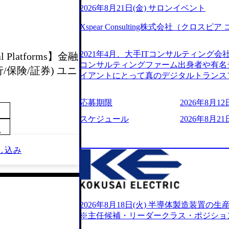
2026年8月21日(金) サロンイベント
Xspear Consulting株式会社（クロ
2021年4月、大手ITコンサルティング
l Platforms】金融
コンサルティングファーム出身者や有名
保険/証券) ユニ
イアントにとって真のデジタルトランス
想いの下で立ち上げた新鋭ファーム テ
力を持つDX時代において、20年以上にわた
応募期限
2026年8月12日
ロジーを提供してきたシンプレクスのノ
界のクライアントの企業価値の最大化を
スケジュール
2026年8月21日
人材育成、業務改善、実行支援などのコ
～
供するのが特徴（いわゆる総合コンサルテ
し込み
リアにSpir（槍）を指して切り開く””si
ス）していく”という位置づけ 一昔前
現在金融の売上割合は全体の3割。現在は
通信、エンタメ、教育、保健など幅広く
あるが、社員の興味のある分野やスキル
サイン。 そのため、専門性を身に着け
2026年8月18日(火) 半導体製造装置
キャリア形成が柔軟に可能な環境である。 https://stor
※主任候補・リーダークラス・ポジショ
oduction.appspot.com/public/images/20240