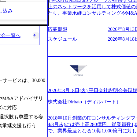
TWOSTONE&Sonsグループが提供する
～
ビューページ (https://www.xspear.co.jp
2日制 2025年度の年間休日は125日（
上のネットワークを活用して株式価値の
り──コンサル業界の風雲児に聞く。“これから”
し込み
年間24日（4月1日入社の場合）で、入
たり、事業承継コンサルティングやM&
usinessinsider.jp/article/20250205-sim
数は、翌年度に繰り越すことができます
どが含まれており、幅広いニーズに対応
得 (https://www.agara.co.jp/article/
は異なりますが、3～7日の連続休暇を取
用し、M&A以外の選択肢も尊重する姿
港区の行政手続き100%デジタル化を支援 (https://ww
応募期限
2026年8月13日
で定める勤続年数ごとに、連続5日のリ
ームの構築や事業承継支援も行う TWOST
【未経験者】 ・年収UPでのオファー 
考会一覧へ
子の看護、介護などの制度】 育児休暇： 
ディングカンパニーであり、領域にこだ
スケジュール
2026年8月18日
ューションを裁量をもって経験できる ・
子を育てるすべての従業員※期間：通算3
長とキャリアの挑戦が可能 M&Aセンタ
サルファーム経験者】 ・専門領域に軸
での子を育てるすべての従業員 1日2時
験豊富なアドバイザーと共に働くことで
きる環境 ・タイトルアップでのオファー
繰り下げが可能 子の看護休暇： 子1人
知識を獲得し、キャリアを発展させる機会
実力主義でプロモーションできる（ダブ
することも可能 家族看護休暇： 5日まで取得でき、1時間単位で取得することも可
る人は課長職となり、平均3000万～40
ｍｔｇでこまめに社員のキャリアについ
能 【独身寮、住宅手当制度など】 独身
ンティブ＋チームインセンティブ 課長
ャリアを反映できるｐｊにアサインして
の2つの寮があり、以下の入居基準を満た
ェアおよび丁寧なOJTを欠かさずにチームと
ジーに強い部隊がいるため、エンジニア
ービスは、30,000
満33歳までの独身者 ・自宅から勤務地
日(火) 19:30～ 所要時間 : 約1時間 202
提供できる ・デリバリー中心の案件も
宅手当： 本社の近くには独身寮や社宅
経験歓迎！／ M&A承継機構のビジョ
2026年8月18日(火) 平日会社説明会兼現
裁量や得意領域に合わせた売り上げの立て方
当を支給します。 また、独身寮は男性
お伝えするオンライン説明会を開催いた
M&Aアドバイザリ
名超、売上今期18億円⇒来期30億円（い
女性には住宅手当を支給します。 住宅
株式会社Dirbato（ディルバート）
どんな仕事か知りたい 転職を考えたばか
ームである また、成長中ファームのた
ズに対応
規程で定める金額を会社が支払います。 
イメージを具体的に知りたい M&A業
い(ボストン・コンサルティング・グループ出身者等 (h
費用は、会社が負担します。 2026年8月18日(火)
の方はもちろん、情報収集をしたい方で
選択肢も尊重する姿
r/taketo_kajita/)） 多様なメン
2018年10月創業のITコンサルティングフ
6:00 応募をご検討されている方を対象
当日は、質疑応答のお時間もご用意して
く、新たなチャレンジが可能 100名規
4/3月末)には売上高280億円、従業員数
業承継支援も行う
・【富山】半導体製造装置の生産エンジ
ことを楽しみにしております。 説明会
グファームや総合系コンサルティングフ
で、業界最速となる10期1,000億円に
候補・リーダークラス ・【砺波】半導
オンライン(Google meets)