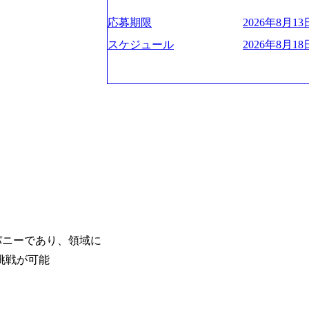
ー、外資系金融機関など多彩な出自で構
遂げている。 現在コンサルティングファ
程の管理業務) ※主任候補・リーダークラス オン
ロジェクトワークが可能 総合コンサル
ンクインしている。 主力事業はITコン
しは不要です。ご質問頂く際のみ、顔出
応募期限
2026年8月13日
ライアントに対して様々なプロジェクト
に、IT戦略策定等の上流工程から実装
いテーマのチャレンジ機会を提供してい
他方、インキュベーション事業を手掛け
スケジュール
2026年8月18日
職率10％以下、未経験3年未満の離職率
規事業開発も手掛けつつ、複数社への出
と同水準以上の報酬制度であり、ファー
考) https://www.dirbato.co.jp/service/incubatio
基本 強く「個人」の成⾧を重視するカ
bation.html) 大手総合系コンサルテ
Readyになれば上がれる環境となって
ョイン。 https://storage.googleapis.com/our-vision-production.appspot.com/public/images/2
グファームの立ち上げフェーズに関わる
0240925205344_42693807-c7d5-418f-96
経験者の場合は、自らチームを立ち上げ
プ、SMBCグループ、NTT、良品計画
リバリー活動ができる(スタートアップ
顧客 直近では大阪万博のプロジェクトを
ど) シンプレクスの顧客基盤、エンジ
システム、ToC向けアプリ、セキュリテ
立ち上げが経験できる 2026年8月21日(金) 19:
ンサルティングしている。 <u>ワンプー
(水) 16:00 ※参加状況によっては抽
ず様々な案件にチャレンジ可能 専属の営
たび、ファーム経験者の方を対象にした
かれることなくデリバリーに注力可能</
ント」を開催いたします。 カジュアル
意にそぐわないプロジェクトにアサイン
ので、ぜひご参加ください。 当日はXspear
ロジェクトに異動することが可能。その結果
ンパニーであり、領域に
の他現場社員が複数名参加する予定です！ 
は2～30%程度) 残業時間は<u>平均30
挑戦が可能
な場所については参加者の方へ個別でご
業代をつけさせないといったことはしない
マネージャー以上の職務を担当している
齢者/障碍者などさまざまなバックグラ
いる SDGsの推進にも積極的で、プロ
多くのクラブが立ち上がっており、さま