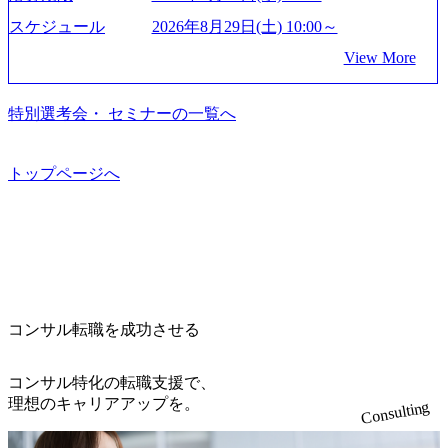
果』である。」この原則のもと、ベインは1973年に創業さ
ムコンサルティング会社資料 (https://www.abeam.com/content/
想策定、開発マネジメント支援までを一気通貫で担当して
を上回る規模感)、営業利益率も約15％と驚異的な数字とな
れた。クライアントが不確かな未来の中、競争に勝てるよ
スケジュール
2026年8月29日(土) 10:00～
dam/abeam/jp/ja/about/company/ABeamConsultingCompanyProfil
います。 生成AIなどの最新技術とシステムを活用し、顧客
っている、売上・従業員数共にこの8年間で4倍近くの成長
う、カスタマイズされた戦略を策定し、クライアントと共
e_jpn_4.pdf) 『SAP AWARD OF EXCELLENCE 2024』にお
View More
の業務革新と効率化の実現に貢献します。 ＜PL/PM＞ 顧客
を遂げていることから、今後も高い成長が見込まれる 多く
に、提言を具体的な行動に落とし込んでいる。 徹底した
いて優秀賞「プロジェクト・アワード」を受賞 (https://prtime
の要望を深くヒアリングし、企画構想からアジャイル開発
の技術者を抱えており、アビームコンサルティングに続い
「結果主義」を標榜。クライアントのフルポテンシャル実
s.jp/main/html/rd/p/000000010.000123981.html) アビームコンサ
による開発支援までを一気通貫で推進していただきます。
て日本国内2番目にSAP認定コンサルタント制度の有資格者
現を目標に、具体的に目に見える成果を出すことを信条と
特別選考会・ セミナーの一覧へ
ルティング、社員の健康改善を支援 食事・睡眠など可視
プロジェクト提案・推進の中核として、企画・要件定義か
数が多く、特にIT領域に強みを持つ グローバルのポジショ
して、全社戦略やトランスフォーメーション案件を多く扱
化 (https://www.nikkan.co.jp/articles/view/00694812) “失われた3
らテストまでの一連の工程における管理業務に加え、最上
ンに自由に応募できる社内の転職ツール「キャリアズ・マ
っている ベインの社風を体現するものとして「True North」
0年”をアビームの｢人的資本経営｣で取り戻したい (https://ww
流での現状分析、顧客ヒアリング、戦略策定、技術選定、
ーケットプレイス」が存在し、本ツールを活用で上司の引
（真北）という言葉がよくつかわれる。針が少し東に傾い
トップページへ
w.businessinsider.jp/post-283587) アサヒグループホールディン
品質改善なども推進していただきます。 ＜SE＞ 参画いただ
き留めを受けずに移動が可能である（異動者は年間約1,000
て見えるTrue Northとは磁北ではなく真北、風説や思い込み
グスのESG価値の可視化を支援 「インパクト加重会計」
く案件はプライム案件メインです。 要件定義～設計～開発
名） 残業時間や有休取得率など約10項目を数値化すること
による一見正しい答えや、単に理論的に正しいが実行不可
を用いて非財務活動の社会的インパクトを算出 (https://prtime
～テスト～リリース・リリース後対応まで一気通貫でご担
で、実行前後で離職率を半減させることに成功した 18時以
能な答えではなく、企業と社会の最大価値を追求した本当
s.jp/main/html/rd/p/000000015.000123981.html) NECから独立し
当いただきます。 参画当初はご経験に応じたフェーズから
降の会議を原則禁止としているほか、在宅勤務制度の全社
の答えを提供したい、というベインのコンサルティングに
て20年近く成長を続けており、2022年3月期の連結売上高は
ご担当いただき、当社の社員が業務面をサポートしつつ、
展開、ハラスメント抑止に向けた研修の拡充、社外窓口設
おける信念であり、カルチャーにもなっている。 海外オフ
991億円、1,000億円突破が目前となった 2023年4月1日時点
徐々に対応範囲を広げていただきます。 ＜QAエンジニア＞
置など徹底的な仕組み化を推進する 育休取得率は男性6
ィスとの連携が多く、海外プロジェクトへのアサインや海
でグループ従業員数は7523人と、国内でも有数の規模のコ
本質的な品質向上を目的とし、プロジェクトの上流(コンサ
5%、女性100%と全国平均を上回る実績を持ち、女性の管理
外オフィスへのトランスファー制度などが充実している。
ンサルティング会社となり、今後も成長性が大きくみられ
コンサル転職を成功させる
ルティング領域)から参画いただきます。 課題選定から顧客
職率も21.8%（2023年12月時点）とフレキシブルな働き方を
東京オフィスに来るグローバルメンバーも多く、グローバ
る 日本企業的な柔らかい雰囲気が特徴的で、従業員方の人
への企画提案、そして実行までを一気通貫で支援していた
提供 2026年8月22日(土) 面接枠 ①10時開始、②11時開始、
ル・ワンチームで活動している。プロボノ活動にも力を入
柄の良さや未経験者への充実したオンボーディング支援(入
だきます。 アジャイル開発を通じて顧客の要望や提案を柔
③12時開始 2026年8月10日(月) 16:00 各回50分程度を想定 オ
コンサル特化の転職支援で、
れており、これまで多くのNPO・NGOなどの非営利団体に
社時に10日間の間みっちりとコンサルの基礎を支援)を魅力
軟に取り入れながら改善サイクルを回すため、ご自身の提
ンライン 書類選考通過者
理想のキャリアアップを。
無償でコンサルティングを提供している。 2026年8月29日
Consulting
に感じ、他Big4ではなくアビームを選ぶ方も多数 アビーム
案がサービスに直接反映されやすく、高い貢献度を実感で
(土) の対面Kick-offイベントを皮切りに1か月程度のプログラ
といえばSAPをはじめとしたシステム、とイメージされる
きます。 ● 勤務地 東京都渋谷区渋谷3丁目6-7 渋谷金王タワ
ム ※初回プログラム : 8月29日(土)10:00～13:30 2026年8月12