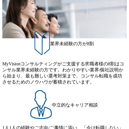
こともあるが実態としては経営戦略策定や新規事業立案な
ー 事業所内禁煙(入居する施設に喫煙専用室あり) ・就業規
日(水) 16:00 Bain & Company Tokyoでは、「Tokyo Be Bold Pr
どのトップラインを上げるための戦略案件も多く存在 特に
則により就業時間内の喫煙を全面的に禁止 ・禁煙サポート
ogram (女性候補者向け選考支援プログラム)」を実施いたし
スポーツ&エンターテイメント領域ではBig4に先んじて注力
制度あり オンライン ● 必須要件 以下いずれかのご経験をお
ます。クライアントに斬新なソリューションを提供し、複
し、業界内で大きな存在感を誇る 社員の多様化する生活ス
持ちの方 ・システム・ソフトウェア開発経験3年以上 ・要
雑な経営課題を解決するために、チームのダイバーシティ
タイルやライフイベントに対応した働きやすい職場環境を
件定義～基本設計など上流経験2年以上 ・PMO経験2年以上
は欠かせません。是非、ユニークな視点と高い志を持つ女
実現するため、さまざまなサポート制度を導入している 多
● 歓迎要件 ・要件定義から詳細設計までのいずれかの上流
性の皆様に多数ご参画頂きたいと考え、プログラムを開催
文化理解や女性の活躍推進などの取り組み、また、フレッ
工程の経験 ・サブリーダー以上のマネジメント経験 ・お客
致します。 「未経験では難しいのではないか」、「実際女
業界未経験の方が8割
クス制度やフリーロケーション制度、フルリモート制度な
様との折衝経験、交渉経験 ・組織課題に対して主体的に業
性はどのように活躍をしているのか」、「ケース面接の経
どの多様な働き方をサポートする制度が整備されている 202
務改善に取り組まれたご経験 ・アジャイル/スクラムへの興
験がなく対策の仕方が知りたい」などのお声をたくさんい
6年8月23日(日) 9:00～18:00終了 2026年8月12日(水) 16:00 202
味関心 ● 求める人物像 ・リーダーシップが取れる方/一人称
ただいているため、今回のプログラムでは現役の面接官と
6年8月23日(日)にSustainable SCM SU 1day選考会を開催いた
MyVisionコンサルティングがご支援する求職者様の8割はコ
で主体的に動ける方 ・年齢にこだわらず、アドバイスを素
食事などのカジュアルな交流、実際のプロジェクトのケー
します。 当SUは「GlobalでのSCM構築」や「物流・調達コ
ンサル業界未経験の方です。わかりやすい業界/個社説明か
直に受け取れる方 ・推進力のある方
ススタディ、1対1の模擬面接等、複数のセッションを約1か
ストの構造改革」といった伝統的なテーマに留まらずクラ
ら始まり、最も難しい選考対策まで、コンサル転職を成功
月の期間に渡り行い、選考にご参加いただきます。コンサ
イアントがこれから取組むべき「グリーントランスフォー
させるためのノウハウが蓄積されています。
ルタント未経験の方でも、戦略コンサルタントの具体的な
メーション」、「サーキュラーエコノミー(循環経済)」とい
仕事内容からお話をさせていただきますので、戦略コンサ
った社会課題やテーマに対して、グローバル知見と最新の
ルティングにご興味をお持ちの方は、この機会にぜひご応
事例などを基に企業の構造改革と社会価値の創造の取り組
募ください。 ● 応募後のフロー ・書類選考後、対象者の方
みを行うプロフェッショナルチームです。 今回1day選考対
中立的なキャリア相談
にはWebテストを8月20日までに受験いただきます ・8月21
象となるポジションは下記となります。 ・コンサルタント
日までにプログラム参加者をご案内します ・初回プログラ
(調達改革・設備O&M)【SCS SU】 ・コンサルタント(ECM/
ム : 8月29日(土)10:00～13:30 @ベイン東京オフィス(六本木)
SCM構想・PLM/MES改革)【SSC SU】 ・コンサルタント(物
・プログラム期間中はコンサルタントとの食事会、プロジ
1人1人の経験やご志向/ご事情に添い、「今は転職しない」
流改革/需給プロセス改革)【SSC SU】 ・SCM/ECMデータ・