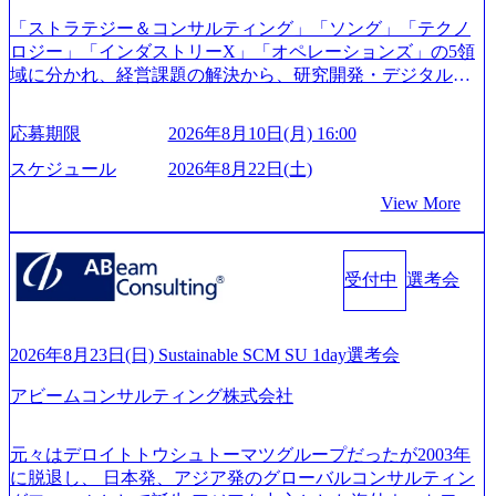
ouTube（【公式】レバレジーズCh） (https://www.youtube.co
「ストラテジー＆コンサルティング」「ソング」「テクノ
m/@leveragesCh) レバレジーズで活躍するメンバー紹介！〜
ロジー」「インダストリーX」「オペレーションズ」の5領
管理職種編 〜 (https://www.youtube.com/watch?v=RETwZKac2
域に分かれ、経営課題の解決から、研究開発・デジタル・
UI) レバレジーズで活躍するメンバー紹介！〜 営業職種編
マーケティング・ITシステムの導入など、コンサルティン
〜 (https://www.youtube.com/watch?v=XJ7Eam0onXA) 創業以
グ領域からその実行的側面であるITサービスの提供まで一
来黒字を維持し、急成長中でありながら安定した事業を展
応募期限
2026年8月10日(月) 16:00
貫して支援する総合系・IT系ファームである あらゆる産業
開し、高い安定性を持つ企業へと成長している 10年後に1兆
において非常に良質な顧客基盤を築いており、Fortune Globa
スケジュール
2026年8月22日(土)
円を目指す日本にもなかなかないメガベンチャー。創業か
l 500社の80％以上の企業をクライアントとして抱えている
ら黒字経営。年間130%成長 https://storage.googleapis.com/our-
View More
手掛けたプロジェクトは「ファーストリテイリングにおけ
vision-production.appspot.com/public/images/20251030164405_5c
るグローバル化」「資生堂グループのDX化支援」「ヴィヴ
527843-d227-4df8-b86c-5587f843fdf6_1200x471.webp https://stor
age.googleapis.com/our-vision-production.appspot.com/public/imag
ィアン・ウエストウッドの製品開発」など多岐にわたる コ
es/20251030164946_dc0888f6-0539-4887-84d7-34c8d8544226_1
受付中
選考会
ンサルティング活動のみならず、2021年にはKDDIと合弁会
200x666.webp 年間100億円規模の投資の元、10以上もの新規
社「ARISE analytics」を設立し、人工知能とデータアナリテ
事業を立ち上げているため様々な業界を経験することが可
ィクス技術で新たなイノベーションを創出する活動や、デ
能 社内転職が活発であり、多様なスキルを1社で身に着ける
ジタル人材育成の支援も盛んに行う 採用資料 (https://www.ac
2026年8月23日(日) Sustainable SCM SU 1day選考会
ことが可能 事業開発・運用を内包かする「オールインハウ
centure.com/content/dam/accenture/final/accenture-com/document-
ス」型の組織体。社内スカウトや社内公募制度を用いて主
アビームコンサルティング株式会社
2/Accenture-Recruiting-Brochure.pdf#zoom=50) 女性の活躍につ
体的かつ柔軟なキャリア形成が可能。 https://storage.googleap
いて (https://www.accenture.com/content/dam/accenture/final/caree
is.com/our-vision-production.appspot.com/public/images/20251030
rs/corporate/document/women-brochure.pdf#zoom=50) 社員発信
元々はデロイトトウシュトーマツグループだったが2003年
165942_70f09968-1b27-43e6-b849-1cd107c4f488_1200x698.web
のキャリアブログ (https://www.accenture.com/jp-ja/blogs/japan-
に脱退し、 日本発、アジア発のグローバルコンサルティン
p ## 働き方／WLB／待遇 内装8億円超のかっこいいオフィ
careers-blog) 江川社長が語る「105点経営」 (https://business.ni