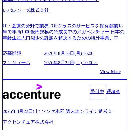
レバレジーズ株式会社
IT・医療の分野で業界TOPクラスのサービスを保有創業18
年で年商1000億円規模の急成長中のメガベンチャー 日本の
年齢生産人口減少の課題を解決するための海外事業、IT事
業、医療・介護事業、若手キャリア、新規事業といった40
以上の事業を展開する オールインハウスの組織体制をとっ
応募期限
2026年8月10日(月) 16:00
ており社内で新しい事業開発などの人員調達できる 独立資
本経営をとっており、事業創造の自由度が高い https://storag
スケジュール
2026年8月22日(土) 10:00～
e.googleapis.com/our-vision-production.appspot.com/public/image
View More
s/20240925162633_7242d0de-3e54-4f03-b076-00318d5c0dff_120
0x644.webp レバレジーズ株式会社 会社説明資料 (https://spea
kerdeck.com/leverages/leverages-hui-she-shao-jie-zi-liao-zhong-tu-
cai-yong-xiang-ke) 「働く人」「事業・サービス」「カルチャ
受付中
選考会
ー」など、レバレジーズのリアルを取り上げています！ (htt
ps://melev.leverages.jp/) レバレジーズグローバル、大分県より
「外国人留学生等受入環境整備事業委託業務」を受託 (http
2026年8月22日(土) ソング本部 週末オンライン選考会
s://prtimes.jp/main/html/rd/p/000000612.000010591.html) レバレ
ジーズ、モチベーション管理システム「NALYSYS」リリー
アクセンチュア株式会社
ス (https://prtimes.jp/main/html/rd/p/000000622.000010591.html) Y