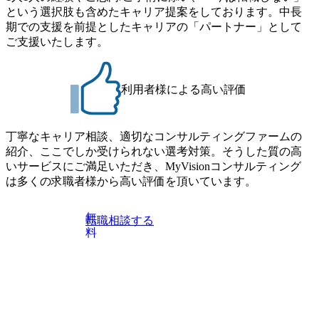
ェクトのご紹介、ケースワークショップなどを実施します
という選択肢も含めたキャリア提案をしております。中長
プロセス分析・AI活用_Sustainable SCM Strategy Unit(Strategy
・10月17日(土)開催の選考会にて採用面接を実施する予定で
期での支援を前提としたキャリアの「パートナー」として
Consultant職)≪東京・大阪≫ ・コンサルタント(SCS SUオー
す ※ご都合が合わない方は別途調整いたします 初回プロ
ご支援いたします。
プンポジション)【SCS SU】 ※当日は全体での会社説明な
グラム : ベイン東京オフィス(六本木) ※イベントによりオン
どはなく、個別選考のみの実施を予定しています ※1名あた
ラインまたはオフラインの実施 ※東京オフィスのみのご応
りの拘束時間は1時間～最大2時間半程度を想定しています
募となります。他オフィス希望を含めたご応募はお受けい
※1次面接と最終面接の間をなるべく空けないよう調整して
利用者様による高い評価
たしかねますのでご了承ください ● フルタイムでの職務経
おりますが、調整が叶わないケースもございます オンライ
歴を2年以上お持ちの方で、東京オフィスのコンサルタント
ン 書類選考通過者
ポジションに応募意思がある方 ● 英語・日本語ともにビジ
丁寧なキャリア相談、適切なコンサルティングファームの
ネスレベルの方 ※日本語が母国語でない方は日本語能力
紹介、ここでしか受けられない選考対策。そうした質の高
試験N1またはそれ相当の上級レベルの日本語力(会話・読解
いサービスにご満足いただき、MyVisionコンサルティング
力)
は多くの求職者様から高い評価を頂いています。
無
転職相談する
料