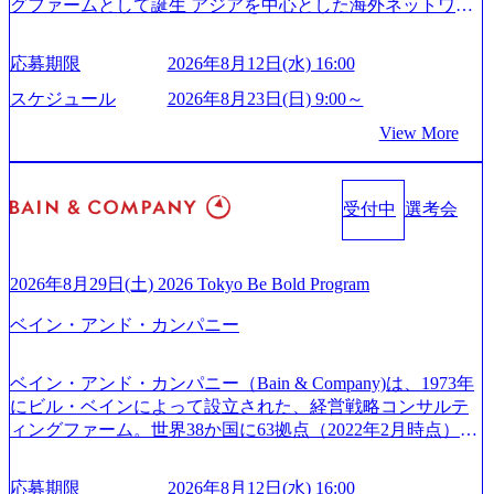
グファームとして誕生 アジアを中心とした海外ネットワー
スがあり、 働き甲斐のあるランキング、新卒注目ランキン
kkei.com/atcl/gen/19/00604/021600008/) 規模拡大で成功する理
クを通じ、各国や地域に即したグローバル・サービスを提
グ受賞歴多数 あえての未上場であり株主からの圧力がない
由【コンサル業界俯瞰マップ】 (https://diamond.jp/articles/-/34
供している日系最大級の総合コンサルティングファーム
ため事業創造の自由度が高く、赤字事業でも投資して長期
6218) 大手広告代理店出身者などマーケティングのトップ人
応募期限
2026年8月12日(水) 16:00
『Build Beyond As One ®.』をブランドメッセージに掲げ、
的な成長を若手に任せられる環境 対面でのコミュニケーシ
材が集結するワケ (https://markezine.jp/article/detail/45446) エン
企業や組織の変革を通じて社会や産業の課題を解決し、未
ョンメリットを重視するため出社勤務。1日の労働時間平均
スケジュール
2026年8月23日(日) 9:00～
ジニアからコンサルタントへ。会社に入って、何が変わっ
来のありたい姿を実現するとともに、クライアント変革の
9.2時間、有休消化率81%(2024年度の年間データ、エンジニ
た？ (https://www.businessinsider.jp/post-288838) プラダ：ラグ
View More
確実な実現と社会的価値及び経済的価値の追求にも貢献 NE
ア組織） 2026年8月22日(土) 10:00～最長16:00 2026年8月10
ジュアリー製品のパーソナライゼーション (https://www.acce
Cとの戦略的資本提携も実現して、現在はNECのグループ会
日(月) 16:00 ※応募者が定員を上回る場合は、厳正なる審査
nture.com/jp-ja/case-studies/song/prada-luxury-product-customizati
社であり、戦略、業務改革、IT、組織・人事、アウトソー
の上参加者を決定させていただきます。ご了承ください。
on) 大正製薬：ITカーブアウト支援 (https://www.accenture.co
受付中
選考会
シングなどの専門知識と、豊富な経験を持つ約6,000名を超
● 当日の流れ 受付 → 会社説明会 → 面接(会社説明会終了
m/jp-ja/case-studies/consulting/taisho-pharmaceutical)（ストラテ
えるプロフェッショナルを有する 金融、製造、流通、エネ
後、随時ご案内) ※全てリモートにて実施します。 ※参加
ジー & コンサルティング） ソフトバンク：初のオンライン
ルギー、情報通信、公共事業など幅広い分野をクライアン
される方に個別に当日の面接案内をお送りいたします。 ※
開催「SoftBank World 2020」でマーケ＆営業のDX実現 (http
トとしている SAP領域においては日本市場No.1を誇り、全
通常の選考フローと異なり、事前に適性検査をご受検いた
2026年8月29日(土) 2026 Tokyo Be Bold Program
s://www.accenture.com/jp-ja/case-studies/communications-media/so
世界で6,400件以上、日本国内で企業最多の5,399件のSAP認
だきます。 ● 詳細 デジタルイノベーション事業部でのポジ
ftbank)（通信） 経済産業省：事業者の申請手続きを電子化
ベイン・アンド・カンパニー
定コンサルタント資格を取得している また、日本国内企業
ションサーチになります。 ご経験やスキル、そして適性や
する「保安ネット」を構築。省庁DXの先進事例を実現 (http
として最多の3,200件のSAP S/4HANA®認定コンサルタント
志向性に合わせて、以下のいずれかの役割でご活躍いただ
s://www.accenture.com/jp-ja/case-studies/public-service/meti-indust
資格も保有、さまざまな業界・業種でのプロジェクト実績
きます。 ※本求人はレバテック株式会社の雇用となりま
ry-safety-network)（公共サービス） カルビー：SAP HANAの
ベイン・アンド・カンパニー（Bain & Company)は、1973年
と蓄積されたノウハウを基に独自の方法論やテンプレート
す。 ※案件によっては客先に出向いての作業も発生しま
導入で基幹システムを刷新 (https://www.accenture.com/jp-ja/ca
にビル・ベインによって設立された、経営戦略コンサルテ
を開発し、それらを活用してお客様に最適なSAPコンサル
す。 ＜ITコンサルタント＞ Webアプリケーション、SaaS系
se-studies/consumer-goods-services/calbee)（消費財・サービ
ィングファーム。世界38か国に63拠点（2022年2月時点）、
ティングサービスを提供する https://storage.googleapis.com/our
の領域において、大手・ベンチャー・スタートアップ企業
ス） 世界49カ国に約73万人以上（2024年5月時点）の社員を
東京オフィスは1982年に開設。 「コンサルタントがクライ
-vision-production.appspot.com/public/images/20240925132728_9
に対する課題解決支援を行います。 直近の案件では、大規
擁し、世界120以上の国の企業を顧客に売上641億ドルを誇
アントにお届けするのは単なるレポートではなく、『結
96dc8f2-7d54-42b9-a7ae-8c532c52d3d8_1200x678.webp アビー
応募期限
2026年8月12日(水) 16:00
模基幹システムにおける最上流のPoC(概念実証)支援から構
る 日本では2.3万人以上の従業員を擁しており(会計系BIG4