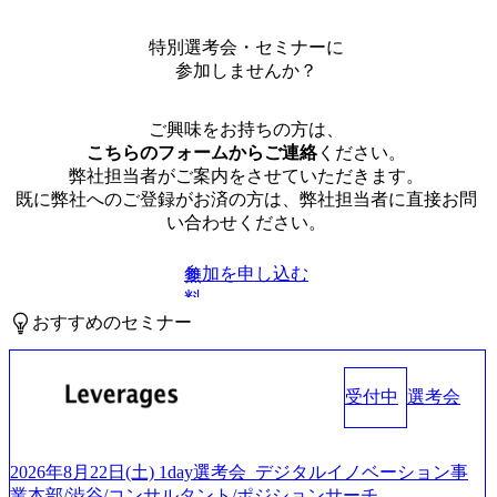
特別選考会・セミナーに
参加しませんか？
ご興味をお持ちの方は、
こちらのフォームからご連絡
ください。
弊社担当者がご案内をさせていただきます。
既に弊社へのご登録がお済の方は、弊社担当者に直接お問
い合わせください。
参加を申し込む
無
料
おすすめのセミナー
受付中
選考会
2026年8月22日(土) 1day選考会_デジタルイノベーション事
業本部/渋谷/コンサルタント/ポジションサーチ