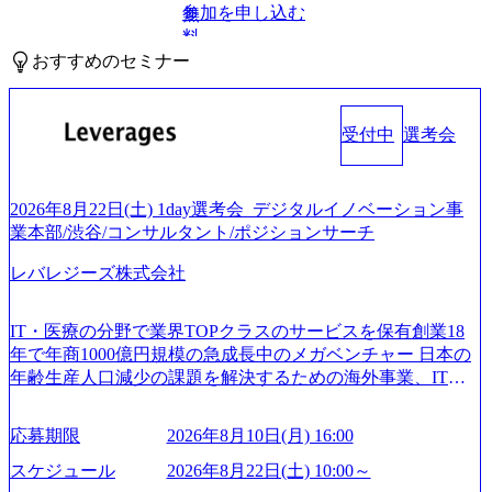
参加を申し込む
無
料
おすすめのセミナー
受付中
選考会
2026年8月22日(土) 1day選考会_デジタルイノベーション事
業本部/渋谷/コンサルタント/ポジションサーチ
レバレジーズ株式会社
IT・医療の分野で業界TOPクラスのサービスを保有創業18
年で年商1000億円規模の急成長中のメガベンチャー 日本の
年齢生産人口減少の課題を解決するための海外事業、IT事
業、医療・介護事業、若手キャリア、新規事業といった40
以上の事業を展開する オールインハウスの組織体制をとっ
応募期限
2026年8月10日(月) 16:00
ており社内で新しい事業開発などの人員調達できる 独立資
本経営をとっており、事業創造の自由度が高い https://storag
スケジュール
2026年8月22日(土) 10:00～
e.googleapis.com/our-vision-production.appspot.com/public/image