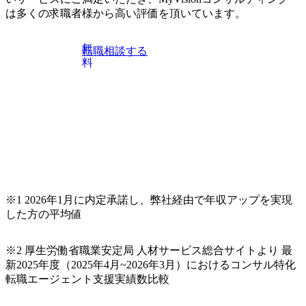
力)
は多くの求職者様から高い評価を頂いています。
無
転職相談する
料
※1 2026年1月に内定承諾し、弊社経由で年収アップを実現
した方の平均値
※2 厚生労働省職業安定局 人材サービス総合サイトより 最
新2025年度（2025年4月~2026年3月）におけるコンサル特化
転職エージェント支援実績数比較