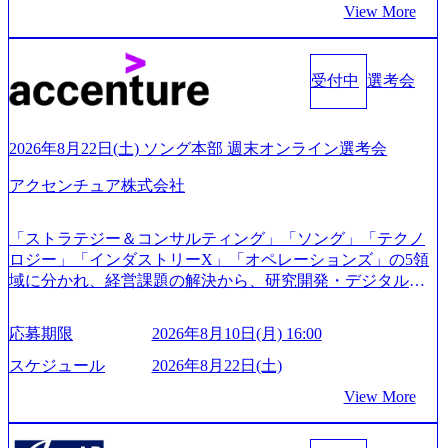
View More
s/20240925162633_7242d0de-3e54-4f03-b076-00318d5c0dff_120
0x644.webp レバレジーズ株式会社 会社説明資料 (https://spea
kerdeck.com/leverages/leverages-hui-she-shao-jie-zi-liao-zhong-tu-
cai-yong-xiang-ke) 「働く人」「事業・サービス」「カルチャ
受付中
選考会
ー」など、レバレジーズのリアルを取り上げています！ (htt
ps://melev.leverages.jp/) レバレジーズグローバル、大分県より
「外国人留学生等受入環境整備事業委託業務」を受託 (http
2026年8月22日(土) ソング本部 週末オンライン選考会
s://prtimes.jp/main/html/rd/p/000000612.000010591.html) レバレ
ジーズ、モチベーション管理システム「NALYSYS」リリー
アクセンチュア株式会社
ス (https://prtimes.jp/main/html/rd/p/000000622.000010591.html) Y
ouTube（【公式】レバレジーズCh） (https://www.youtube.co
「ストラテジー＆コンサルティング」「ソング」「テクノ
m/@leveragesCh) レバレジーズで活躍するメンバー紹介！〜
ロジー」「インダストリーX」「オペレーションズ」の5領
管理職種編 〜 (https://www.youtube.com/watch?v=RETwZKac2
域に分かれ、経営課題の解決から、研究開発・デジタル・
UI) レバレジーズで活躍するメンバー紹介！〜 営業職種編
マーケティング・ITシステムの導入など、コンサルティン
〜 (https://www.youtube.com/watch?v=XJ7Eam0onXA) 創業以
グ領域からその実行的側面であるITサービスの提供まで一
来黒字を維持し、急成長中でありながら安定した事業を展
応募期限
2026年8月10日(月) 16:00
貫して支援する総合系・IT系ファームである あらゆる産業
開し、高い安定性を持つ企業へと成長している 10年後に1兆
において非常に良質な顧客基盤を築いており、Fortune Globa
スケジュール
2026年8月22日(土)
円を目指す日本にもなかなかないメガベンチャー。創業か
l 500社の80％以上の企業をクライアントとして抱えている
ら黒字経営。年間130%成長 https://storage.googleapis.com/our-
View More
手掛けたプロジェクトは「ファーストリテイリングにおけ
vision-production.appspot.com/public/images/20251030164405_5c
るグローバル化」「資生堂グループのDX化支援」「ヴィヴ
527843-d227-4df8-b86c-5587f843fdf6_1200x471.webp https://stor
age.googleapis.com/our-vision-production.appspot.com/public/imag