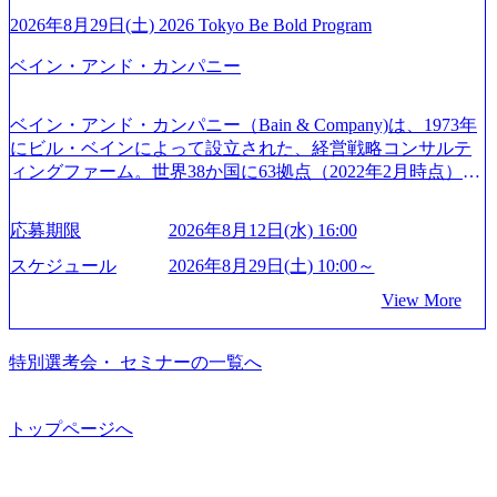
ルギー、情報通信、公共事業など幅広い分野をクライアン
される方に個別に当日の面接案内をお送りいたします。 ※
開催「SoftBank World 2020」でマーケ＆営業のDX実現 (http
トとしている SAP領域においては日本市場No.1を誇り、全
通常の選考フローと異なり、事前に適性検査をご受検いた
2026年8月29日(土) 2026 Tokyo Be Bold Program
s://www.accenture.com/jp-ja/case-studies/communications-media/so
世界で6,400件以上、日本国内で企業最多の5,399件のSAP認
だきます。 ● 詳細 デジタルイノベーション事業部でのポジ
ftbank)（通信） 経済産業省：事業者の申請手続きを電子化
ベイン・アンド・カンパニー
定コンサルタント資格を取得している また、日本国内企業
ションサーチになります。 ご経験やスキル、そして適性や
する「保安ネット」を構築。省庁DXの先進事例を実現 (http
として最多の3,200件のSAP S/4HANA®認定コンサルタント
志向性に合わせて、以下のいずれかの役割でご活躍いただ
s://www.accenture.com/jp-ja/case-studies/public-service/meti-indust
資格も保有、さまざまな業界・業種でのプロジェクト実績
きます。 ※本求人はレバテック株式会社の雇用となりま
ry-safety-network)（公共サービス） カルビー：SAP HANAの
ベイン・アンド・カンパニー（Bain & Company)は、1973年
と蓄積されたノウハウを基に独自の方法論やテンプレート
す。 ※案件によっては客先に出向いての作業も発生しま
導入で基幹システムを刷新 (https://www.accenture.com/jp-ja/ca
にビル・ベインによって設立された、経営戦略コンサルテ
を開発し、それらを活用してお客様に最適なSAPコンサル
す。 ＜ITコンサルタント＞ Webアプリケーション、SaaS系
se-studies/consumer-goods-services/calbee)（消費財・サービ
ィングファーム。世界38か国に63拠点（2022年2月時点）、
ティングサービスを提供する https://storage.googleapis.com/our
の領域において、大手・ベンチャー・スタートアップ企業
ス） 世界49カ国に約73万人以上（2024年5月時点）の社員を
東京オフィスは1982年に開設。 「コンサルタントがクライ
-vision-production.appspot.com/public/images/20240925132728_9
に対する課題解決支援を行います。 直近の案件では、大規
擁し、世界120以上の国の企業を顧客に売上641億ドルを誇
アントにお届けするのは単なるレポートではなく、『結
96dc8f2-7d54-42b9-a7ae-8c532c52d3d8_1200x678.webp アビー
応募期限
2026年8月12日(水) 16:00
模基幹システムにおける最上流のPoC(概念実証)支援から構
る 日本では2.3万人以上の従業員を擁しており(会計系BIG4
果』である。」この原則のもと、ベインは1973年に創業さ
ムコンサルティング会社資料 (https://www.abeam.com/content/
想策定、開発マネジメント支援までを一気通貫で担当して
を上回る規模感)、営業利益率も約15％と驚異的な数字とな
れた。クライアントが不確かな未来の中、競争に勝てるよ
スケジュール
2026年8月29日(土) 10:00～
dam/abeam/jp/ja/about/company/ABeamConsultingCompanyProfil
います。 生成AIなどの最新技術とシステムを活用し、顧客
っている、売上・従業員数共にこの8年間で4倍近くの成長
う、カスタマイズされた戦略を策定し、クライアントと共
e_jpn_4.pdf) 『SAP AWARD OF EXCELLENCE 2024』にお
View More
の業務革新と効率化の実現に貢献します。 ＜PL/PM＞ 顧客
を遂げていることから、今後も高い成長が見込まれる 多く
に、提言を具体的な行動に落とし込んでいる。 徹底した
いて優秀賞「プロジェクト・アワード」を受賞 (https://prtime
の要望を深くヒアリングし、企画構想からアジャイル開発
の技術者を抱えており、アビームコンサルティングに続い
「結果主義」を標榜。クライアントのフルポテンシャル実
s.jp/main/html/rd/p/000000010.000123981.html) アビームコンサ
による開発支援までを一気通貫で推進していただきます。
て日本国内2番目にSAP認定コンサルタント制度の有資格者
現を目標に、具体的に目に見える成果を出すことを信条と
特別選考会・ セミナーの一覧へ
ルティング、社員の健康改善を支援 食事・睡眠など可視
プロジェクト提案・推進の中核として、企画・要件定義か
数が多く、特にIT領域に強みを持つ グローバルのポジショ
して、全社戦略やトランスフォーメーション案件を多く扱
化 (https://www.nikkan.co.jp/articles/view/00694812) “失われた3
らテストまでの一連の工程における管理業務に加え、最上
ンに自由に応募できる社内の転職ツール「キャリアズ・マ
っている ベインの社風を体現するものとして「True North」
0年”をアビームの｢人的資本経営｣で取り戻したい (https://ww
流での現状分析、顧客ヒアリング、戦略策定、技術選定、
ーケットプレイス」が存在し、本ツールを活用で上司の引
（真北）という言葉がよくつかわれる。針が少し東に傾い
トップページへ
w.businessinsider.jp/post-283587) アサヒグループホールディン
品質改善なども推進していただきます。 ＜SE＞ 参画いただ
き留めを受けずに移動が可能である（異動者は年間約1,000
て見えるTrue Northとは磁北ではなく真北、風説や思い込み
グスのESG価値の可視化を支援 「インパクト加重会計」
く案件はプライム案件メインです。 要件定義～設計～開発
名） 残業時間や有休取得率など約10項目を数値化すること
による一見正しい答えや、単に理論的に正しいが実行不可
を用いて非財務活動の社会的インパクトを算出 (https://prtime
～テスト～リリース・リリース後対応まで一気通貫でご担
で、実行前後で離職率を半減させることに成功した 18時以