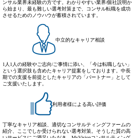
します。 当SUは「GlobalでのSCM構築」や「物流・調達コ
ンサル業界未経験の方です。わかりやすい業界/個社説明か
直に受け取れる方 ・推進力のある方
ススタディ、1対1の模擬面接等、複数のセッションを約1か
ストの構造改革」といった伝統的なテーマに留まらずクラ
ら始まり、最も難しい選考対策まで、コンサル転職を成功
月の期間に渡り行い、選考にご参加いただきます。コンサ
イアントがこれから取組むべき「グリーントランスフォー
させるためのノウハウが蓄積されています。
ルタント未経験の方でも、戦略コンサルタントの具体的な
メーション」、「サーキュラーエコノミー(循環経済)」とい
仕事内容からお話をさせていただきますので、戦略コンサ
った社会課題やテーマに対して、グローバル知見と最新の
ルティングにご興味をお持ちの方は、この機会にぜひご応
事例などを基に企業の構造改革と社会価値の創造の取り組
募ください。 ● 応募後のフロー ・書類選考後、対象者の方
みを行うプロフェッショナルチームです。 今回1day選考対
中立的なキャリア相談
にはWebテストを8月20日までに受験いただきます ・8月21
象となるポジションは下記となります。 ・コンサルタント
日までにプログラム参加者をご案内します ・初回プログラ
(調達改革・設備O&M)【SCS SU】 ・コンサルタント(ECM/
ム : 8月29日(土)10:00～13:30 @ベイン東京オフィス(六本木)
SCM構想・PLM/MES改革)【SSC SU】 ・コンサルタント(物
・プログラム期間中はコンサルタントとの食事会、プロジ
1人1人の経験やご志向/ご事情に添い、「今は転職しない」
流改革/需給プロセス改革)【SSC SU】 ・SCM/ECMデータ・
ェクトのご紹介、ケースワークショップなどを実施します
という選択肢も含めたキャリア提案をしております。中長
プロセス分析・AI活用_Sustainable SCM Strategy Unit(Strategy
・10月17日(土)開催の選考会にて採用面接を実施する予定で
期での支援を前提としたキャリアの「パートナー」として
Consultant職)≪東京・大阪≫ ・コンサルタント(SCS SUオー
す ※ご都合が合わない方は別途調整いたします 初回プロ
ご支援いたします。
プンポジション)【SCS SU】 ※当日は全体での会社説明な
グラム : ベイン東京オフィス(六本木) ※イベントによりオン
どはなく、個別選考のみの実施を予定しています ※1名あた
ラインまたはオフラインの実施 ※東京オフィスのみのご応
りの拘束時間は1時間～最大2時間半程度を想定しています
募となります。他オフィス希望を含めたご応募はお受けい
※1次面接と最終面接の間をなるべく空けないよう調整して
利用者様による高い評価
たしかねますのでご了承ください ● フルタイムでの職務経
おりますが、調整が叶わないケースもございます オンライ
歴を2年以上お持ちの方で、東京オフィスのコンサルタント
ン 書類選考通過者
ポジションに応募意思がある方 ● 英語・日本語ともにビジ
丁寧なキャリア相談、適切なコンサルティングファームの
ネスレベルの方 ※日本語が母国語でない方は日本語能力
紹介、ここでしか受けられない選考対策。そうした質の高
試験N1またはそれ相当の上級レベルの日本語力(会話・読解
いサービスにご満足いただき、MyVisionコンサルティング