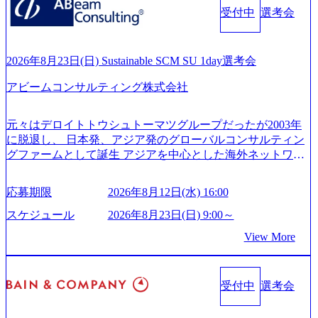
ィアン・ウエストウッドの製品開発」など多岐にわたる コ
es/20251030164946_dc0888f6-0539-4887-84d7-34c8d8544226_1
受付中
選考会
ンサルティング活動のみならず、2021年にはKDDIと合弁会
200x666.webp 年間100億円規模の投資の元、10以上もの新規
社「ARISE analytics」を設立し、人工知能とデータアナリテ
事業を立ち上げているため様々な業界を経験することが可
ィクス技術で新たなイノベーションを創出する活動や、デ
能 社内転職が活発であり、多様なスキルを1社で身に着ける
ジタル人材育成の支援も盛んに行う 採用資料 (https://www.ac
2026年8月23日(日) Sustainable SCM SU 1day選考会
ことが可能 事業開発・運用を内包かする「オールインハウ
centure.com/content/dam/accenture/final/accenture-com/document-
ス」型の組織体。社内スカウトや社内公募制度を用いて主
アビームコンサルティング株式会社
2/Accenture-Recruiting-Brochure.pdf#zoom=50) 女性の活躍につ
体的かつ柔軟なキャリア形成が可能。 https://storage.googleap
いて (https://www.accenture.com/content/dam/accenture/final/caree
is.com/our-vision-production.appspot.com/public/images/20251030
rs/corporate/document/women-brochure.pdf#zoom=50) 社員発信
元々はデロイトトウシュトーマツグループだったが2003年
165942_70f09968-1b27-43e6-b849-1cd107c4f488_1200x698.web
のキャリアブログ (https://www.accenture.com/jp-ja/blogs/japan-
に脱退し、 日本発、アジア発のグローバルコンサルティン
p ## 働き方／WLB／待遇 内装8億円超のかっこいいオフィ
careers-blog) 江川社長が語る「105点経営」 (https://business.ni
グファームとして誕生 アジアを中心とした海外ネットワー
スがあり、 働き甲斐のあるランキング、新卒注目ランキン
kkei.com/atcl/gen/19/00604/021600008/) 規模拡大で成功する理
クを通じ、各国や地域に即したグローバル・サービスを提
グ受賞歴多数 あえての未上場であり株主からの圧力がない
由【コンサル業界俯瞰マップ】 (https://diamond.jp/articles/-/34
供している日系最大級の総合コンサルティングファーム
ため事業創造の自由度が高く、赤字事業でも投資して長期
6218) 大手広告代理店出身者などマーケティングのトップ人
応募期限
2026年8月12日(水) 16:00
『Build Beyond As One ®.』をブランドメッセージに掲げ、
的な成長を若手に任せられる環境 対面でのコミュニケーシ
材が集結するワケ (https://markezine.jp/article/detail/45446) エン
企業や組織の変革を通じて社会や産業の課題を解決し、未
ョンメリットを重視するため出社勤務。1日の労働時間平均
スケジュール
2026年8月23日(日) 9:00～
ジニアからコンサルタントへ。会社に入って、何が変わっ
来のありたい姿を実現するとともに、クライアント変革の
9.2時間、有休消化率81%(2024年度の年間データ、エンジニ
た？ (https://www.businessinsider.jp/post-288838) プラダ：ラグ
View More
確実な実現と社会的価値及び経済的価値の追求にも貢献 NE
ア組織） 2026年8月22日(土) 10:00～最長16:00 2026年8月10
ジュアリー製品のパーソナライゼーション (https://www.acce
Cとの戦略的資本提携も実現して、現在はNECのグループ会
日(月) 16:00 ※応募者が定員を上回る場合は、厳正なる審査
nture.com/jp-ja/case-studies/song/prada-luxury-product-customizati
社であり、戦略、業務改革、IT、組織・人事、アウトソー
の上参加者を決定させていただきます。ご了承ください。
on) 大正製薬：ITカーブアウト支援 (https://www.accenture.co
受付中
選考会
シングなどの専門知識と、豊富な経験を持つ約6,000名を超
● 当日の流れ 受付 → 会社説明会 → 面接(会社説明会終了
m/jp-ja/case-studies/consulting/taisho-pharmaceutical)（ストラテ
えるプロフェッショナルを有する 金融、製造、流通、エネ
後、随時ご案内) ※全てリモートにて実施します。 ※参加
ジー & コンサルティング） ソフトバンク：初のオンライン