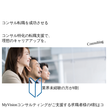
能な答えではなく、企業と社会の最大価値を追求した本当
s.jp/main/html/rd/p/000000015.000123981.html) NECから独立し
当いただきます。 参画当初はご経験に応じたフェーズから
降の会議を原則禁止としているほか、在宅勤務制度の全社
の答えを提供したい、というベインのコンサルティングに
て20年近く成長を続けており、2022年3月期の連結売上高は
ご担当いただき、当社の社員が業務面をサポートしつつ、
展開、ハラスメント抑止に向けた研修の拡充、社外窓口設
おける信念であり、カルチャーにもなっている。 海外オフ
991億円、1,000億円突破が目前となった 2023年4月1日時点
徐々に対応範囲を広げていただきます。 ＜QAエンジニア＞
置など徹底的な仕組み化を推進する 育休取得率は男性6
ィスとの連携が多く、海外プロジェクトへのアサインや海
でグループ従業員数は7523人と、国内でも有数の規模のコ
本質的な品質向上を目的とし、プロジェクトの上流(コンサ
5%、女性100%と全国平均を上回る実績を持ち、女性の管理
外オフィスへのトランスファー制度などが充実している。
ンサルティング会社となり、今後も成長性が大きくみられ
コンサル転職を成功させる
ルティング領域)から参画いただきます。 課題選定から顧客
職率も21.8%（2023年12月時点）とフレキシブルな働き方を
東京オフィスに来るグローバルメンバーも多く、グローバ
る 日本企業的な柔らかい雰囲気が特徴的で、従業員方の人
への企画提案、そして実行までを一気通貫で支援していた
提供 2026年8月22日(土) 面接枠 ①10時開始、②11時開始、
ル・ワンチームで活動している。プロボノ活動にも力を入
柄の良さや未経験者への充実したオンボーディング支援(入
だきます。 アジャイル開発を通じて顧客の要望や提案を柔
③12時開始 2026年8月10日(月) 16:00 各回50分程度を想定 オ
コンサル特化の転職支援で、
れており、これまで多くのNPO・NGOなどの非営利団体に
社時に10日間の間みっちりとコンサルの基礎を支援)を魅力
軟に取り入れながら改善サイクルを回すため、ご自身の提
ンライン 書類選考通過者
理想のキャリアアップを。
無償でコンサルティングを提供している。 2026年8月29日
Consulting
に感じ、他Big4ではなくアビームを選ぶ方も多数 アビーム
案がサービスに直接反映されやすく、高い貢献度を実感で
(土) の対面Kick-offイベントを皮切りに1か月程度のプログラ
といえばSAPをはじめとしたシステム、とイメージされる
きます。 ● 勤務地 東京都渋谷区渋谷3丁目6-7 渋谷金王タワ
ム ※初回プログラム : 8月29日(土)10:00～13:30 2026年8月12
こともあるが実態としては経営戦略策定や新規事業立案な
ー 事業所内禁煙(入居する施設に喫煙専用室あり) ・就業規
日(水) 16:00 Bain & Company Tokyoでは、「Tokyo Be Bold Pr
どのトップラインを上げるための戦略案件も多く存在 特に
則により就業時間内の喫煙を全面的に禁止 ・禁煙サポート
ogram (女性候補者向け選考支援プログラム)」を実施いたし
スポーツ&エンターテイメント領域ではBig4に先んじて注力
制度あり オンライン ● 必須要件 以下いずれかのご経験をお
ます。クライアントに斬新なソリューションを提供し、複
し、業界内で大きな存在感を誇る 社員の多様化する生活ス
持ちの方 ・システム・ソフトウェア開発経験3年以上 ・要
雑な経営課題を解決するために、チームのダイバーシティ
タイルやライフイベントに対応した働きやすい職場環境を
件定義～基本設計など上流経験2年以上 ・PMO経験2年以上
は欠かせません。是非、ユニークな視点と高い志を持つ女
実現するため、さまざまなサポート制度を導入している 多
● 歓迎要件 ・要件定義から詳細設計までのいずれかの上流
性の皆様に多数ご参画頂きたいと考え、プログラムを開催
文化理解や女性の活躍推進などの取り組み、また、フレッ
工程の経験 ・サブリーダー以上のマネジメント経験 ・お客
致します。 「未経験では難しいのではないか」、「実際女
業界未経験の方が8割
クス制度やフリーロケーション制度、フルリモート制度な
様との折衝経験、交渉経験 ・組織課題に対して主体的に業
性はどのように活躍をしているのか」、「ケース面接の経
どの多様な働き方をサポートする制度が整備されている 202
務改善に取り組まれたご経験 ・アジャイル/スクラムへの興
験がなく対策の仕方が知りたい」などのお声をたくさんい
6年8月23日(日) 9:00～18:00終了 2026年8月12日(水) 16:00 202
味関心 ● 求める人物像 ・リーダーシップが取れる方/一人称
ただいているため、今回のプログラムでは現役の面接官と
6年8月23日(日)にSustainable SCM SU 1day選考会を開催いた
MyVisionコンサルティングがご支援する求職者様の8割はコ
で主体的に動ける方 ・年齢にこだわらず、アドバイスを素
食事などのカジュアルな交流、実際のプロジェクトのケー