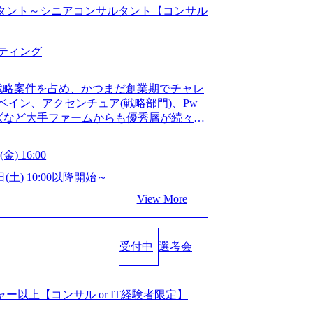
コンサルタント～シニアコンサルタント【コンサル
ティング
戦略案件を占め、かつまだ創業期でチャレ
イン、アクセンチュア(戦略部門)、Pw
ンズなど大手ファームからも優秀層が続々ジ
ァーム。 事業会社機能へ携われる可能性
など リモート比率99%、福岡や北海道在
金) 16:00
ラスから 製造業、金融業、通信業界に強
く予定 インセンティブ支給という他社に
日(土) 10:00以降開始～
026年8月15日(土) 10:00以降開始～
View More
限られておりますので、ご応募いただいてもご対応
サルタント未経験 or IT未経験と判断さ
dayではなく通常選考でのご案内とさせ
受付中
選考会
度の面接で実施) ※面接終了しましたら、後
ていただきます。 ● 一日で最終面接ま
断がつかなかった場合、後日面接や面談の
面接、条件面談それぞれ最大1時間を想定し
ージャー以上【コンサル or IT経験者限定】
URLを共有させていただきます ・面接お