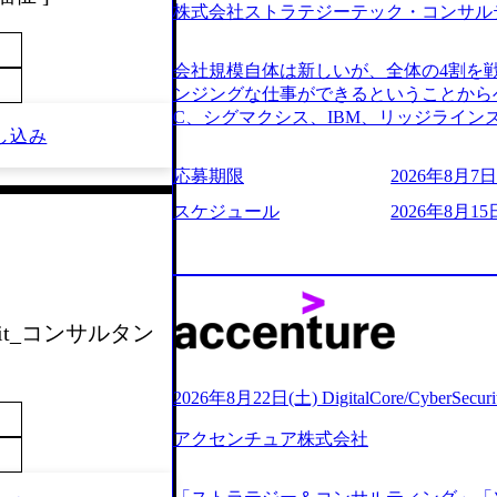
株式会社ストラテジーテック・コンサル
よび条件面談ともに、どの時間開始とな
のご予定をご都合いただけますと幸いです
前にGAB試験を受検いただきます(受験期限
会社規模自体は新しいが、全体の4割を
ただし、30代以上のコンサルファーム経
ンジングな仕事ができるということからベ
のみ。 書類選考通過後に、GAB試験に合
C、シグマクシス、IBM、リッジライ
をさせていただきます。 急速なグロー
し込み
ョインするピュアな戦略を伸ばす新興フ
事が困難になった大手企業をサポートす
※SaaSプロダクト、地方創生、メディア
応募期限
2026年8月7日(
ンスフォーメーション戦略を中心にコンサ
中者もいて働きやすい環境※コンサルク
存または新規大手事業会社から依頼され
みがあり、ヘルスケアな業界は広げてい
スケジュール
2026年8月15
援を行います。クライアントは各業界上
はない制度 ワンプール制を敷く、柔軟な組織 2
から「新規事業戦略」「既存事業のトラ
2026年8月7日(金) 16:00 ※枠が
ただいています。 (2)「SIerやPMO
できない可能性がございます ※コンサルタ
である「戦略」案件をメインとしたコン
ただいたご応募者様については、1day
一部抜粋＞ ・海外事業(新規・既存)事
だきます ● 面接(1次・最終を一度の面
 Unit_コンサルタン
おけるAIを活用した事業戦略検討支援 ・
担当者より結果についてご連絡させていた
ティ領域における地域活性アプリ企画支
する選考会となります 内定の判断がつ
ションを活用した事業戦略策定及び営業
をいただく場合がございます ● 面接、
2026年8月22日(土) DigitalCore/CyberSe
ランスフォーメーションの案件が多数 ●
ます ・実施前日までに日程およびURL
人のタスク管理及び遂行を担う。主な作
アクセンチュア株式会社
件面談ともに、どの時間開始となっても
向け資料のドラフト作成、プロジェクトに
定をご都合いただけますと幸いです ※1
シニアコンサルタント プロジェクトメ
B試験を受検いただきます(受験期限は1d