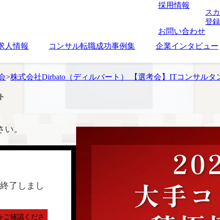
採用情報
スカ
登録
お問い合わせ
求人情報
コンサル転職成功事例集
企業インタビュー
考会
>
株式会社Dirbato（ディルバート） 【選考会】ITコンサルタ
ト
さい。
終了しまし
をご確認くださ