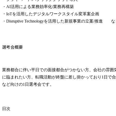
・AI活用による業務効率化/業務再構築

・IoTを活用したデジタルワークスタイル変革案企画

・Disruptive Technologyを活用した新規事業の立案/推進　　
選考会概要
業務都合に伴い平日での面接都合がつかない方、会社の雰囲
に臨まれたい方、転職活動が終盤に差し掛かっており1日で
など向けの1日選考会です。
日次