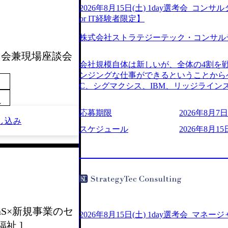
2026年8月15日(土) 1day選考会_
or IT経験者限定】
株式会社ストラテジーテック・コンサル
説明会兼現場座談会
会社規模自体は新しいが、全体の4割を
ンジングな仕事ができるということからベ
C、シグマクシス、IBM、リッジライ
ョインするピュアな戦略を伸ばす新興フ
～
※SaaSプロダクト、地方創生、メディア
応募期限
2026年8月7日(
中者もいて働きやすい環境※コンサルク
し込み
みがあり、ヘルスケアな業界は広げてい
スケジュール
2026年8月15
はない制度 ワンプール制を敷く、柔軟な組織 2
2026年8月7日(金) 16:00 ※枠が
できない可能性がございます ※弊社がコン
せていただいたご応募者様については、1
ていただきます ● 面接(1次・最終を一
日弊社担当者より結果についてご連絡させ
で完了する選考会となります 内定の判
SaaS×新規事業のセ
お時間をいただく場合がございます ● 
2026年8月15日(土) 1day選考会_マネ
祉 ]
ております ・実施前日までに日程および