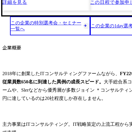
詳細を見る
この日程で
参加申
この企業の特別選考会・セミナー
この企業の1day選
一覧へ
企業概要
2018年に創業したITコンサルティングファームながら、
FY2
従業員数650名に到達した異例の成長スピード。
大手総合系コ
ームや、Slerなどから優秀層が多数ジョイン ＊コンサルティン
円に達しているのは20社程度しか存在しません。
主力事業はITコンサルティング。IT戦略策定の上流工程から