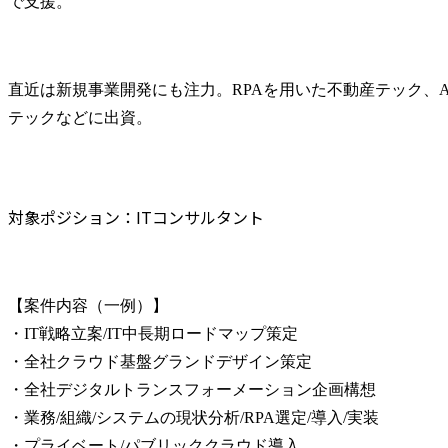
で支援。
直近は新規事業開発にも注力。RPAを用いた不動産テック、
テックなどに出資。
対象ポジション：ITコンサルタント
【案件内容（一例）】

・IT戦略立案/IT中長期ロードマップ策定

・全社クラウド基盤グランドデザイン策定

・全社デジタルトランスフォーメーション企画構想

・業務/組織/システムの現状分析/RPA選定/導入/実装

・プライベート/パブリッククラウド導入
