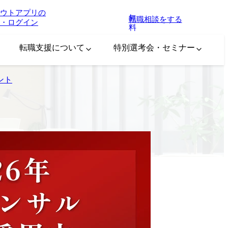
ウトアプリの
無
転職相談をする
・ログイン
料
転職支援について
特別選考会・セミナー
ント