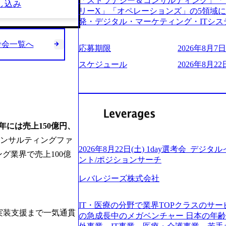
「ストラテジー＆コンサルティング」「
し込み
う。主な作業としては、As-Is分析、
し、30代以上のコンサルファーム経験3
リーX」「オペレーションズ」の5領域
向けの報告資料・ディスカッションペ ー
み。 書類選考通過後に、GAB試験に合格
発・デジタル・マーケティング・ITシ
2019年11月に設立され、成長期といわ
させていただきます。 急速なグローバ
からその実行的側面であるITサービスの
大していく時期のため、メンバーや組織
が困難になった大手企業をサポートする
ファームである あらゆる産業において非常
考会一覧へ
す。 また、希望者はパートナー以外で
応募期限
2026年8月7日(
スフォーメーション戦略を中心にコンサル
ne Global 500社の80％以上の企
る環境です。 自ら案件を取り、プロジ
または新規大手事業会社から依頼された
ジェクトは「ファーストリテイリングに
スケジュール
2026年8月22日
● 事業会社機能にも携われる 弊社にはコ
を行います。クライアントは各業界上位
のDX化支援」「ヴィヴィアン・ウエス
クト・メディア・地方創生事業があるた
ら「新規事業戦略」「既存事業のトラン
ンサルティング活動のみならず、2021年にはKD
コンサルタントとしての経験を活かしな
だいています。 (2)「SIerやPMO支
を設立し、人工知能とデータアナリティ
善ができます。(希望者のみとなります) 
ある「戦略」案件をメインとしたコンサ
する活動や、デジタル人材育成の支援も盛んに行う 採
大手外資系コンサルファーム出身者が多く
部抜粋＞ ・海外事業(新規・既存)事業
e.com/content/dam/accenture/final/accenture
幅広い年齢の方が活躍しています ● インダストリー・ソリューションで区切られ
けるAIを活用した事業戦略検討支援 ・新
e.pdf#zoom=50) 女性の活躍について (https://www
2年には売上150億円、
ていない組織です(ワンプール制) ● 
ィ領域における地域活性アプリ企画支援
inal/careers/corporate/document/wom
ンサルティングファ
バル案件に対応するコンサルティング体
ョンを活用した事業戦略策定及び営業支
ログ (https://www.accenture.com/jp-ja/b
2026年8月22日(土) 1day選考会_デ
-2-1 東京ミッドタウン八重洲 八重洲セ
グ業界で売上100億
ンスフォーメーションの案件が多数 ● 
経営」 (https://business.nikkei.com/atc
ント/ポジションサーチ
禁煙、ビル内喫煙室あり WEB ・書類
て、プロジェクト・メンバーの管理・運
理由【コンサル業界俯瞰マップ】 (https://diamo
ている方で、書類選考を通過し面接・面談未実施の方 ● テ
推進、クライアントとのコミュニケーシ
レバレジーズ株式会社
店出身者などマーケティングのトップ人材が集結するワケ 
ント ・4年生大学卒業に限る ・大手総
成などを担当。 ● シニアマネージャー
e/detail/45446) エンジニアから
部門におけるコンサルティング経験5年以上
ージャーの管理、及びプロジェクト推進
(https://www.businessinsider.jp
業に限る ・以下のいずれかの実務経験を有する方 - MBB
IT・医療の分野で業界TOPクラスのサー
や、会社経営の観点から提案活動、社内ト
ライゼーション (https://www.accenture.com/jp-ja
実装支援まで一気通貫
コンサルティング経験2年以上 - BIG4のStrategy部門におけるコンサルティング経
の急成長中のメガベンチャー 日本の年
ートナー 主要クライアントの責任者とし
ustomization) 大正製薬：ITカーブアウト支援 (http