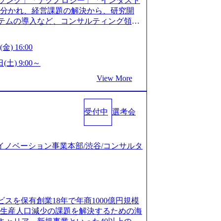
ソング」「テクノロジー」「インダスト
仮説構築や施策立案、クライアントの上位層
年以上の方はGAB受検免除、書類選考の
に分かれ、経営課題の解決から、研究開
パーの作成などを担当。 ● 裁量権 弊社は
している方へ1day選考会当日のご案内を
ステムの導入など、コンサルティング領域
れるフェーズにあります。 事業・組織を拡
ル化により既存事業では成長戦略を描く事
提供まで一貫して支援する総合系・IT系
がスケールしていく過程を体感できま
ため、新規事業立案や既存事業のトラン
に良質な顧客基盤を築いており、Fortu
も大手役員の方へのセールスにも参加でき
金) 16:00
ティングサポートいたします。 (1)既存
業をクライアントとして抱えている 手掛けたプロ
ェクト体制を作っていくことも可能です。
「経営戦略」等のコンサルティング支援
おけるグローバル化」「資生堂グループ
(土) 9:00～
ンサルティング事業以外にもSaaSプロダ
5社をターゲットとし、特にCXOクラスか
トウッドの製品開発」など多岐にわたる コ
め、上記事業に携わることも可能です。
View More
スフォーメーション」の依頼を多数いた
DIと合弁会社「ARISE analytics」
がら自らプロダクト開発や自社の業務改
援を積極的に獲得しない」、弊社がプライムで
クス技術で新たなイノベーションを創出
● BIG4・アクセンチュアをはじめとした
ルティングを行います ＜プロジェクト一
用資料 (https://www.accentur
集まっています ● 平均年齢は35歳で、
のビジネスモデル検討支援 ・金融領域にお
受付中
選考会
-com/document-2/Accenture-Recruiting-Brochur
規ICT事業戦略策定支援 ・スマートシテ
.accenture.com/content/dam/accenture/f
海外事業拠点をシンガポールに設立し、グロー
及び実行支援 ・ロボティクスソリューシ
en-brochure.pdf#zoom=50) 社員発信のキャリアブ
制を構築しています 東京都中央区八重洲2
援 ※その他新規事業や既存デジタルトラ
logs/japan-careers-blog) 江川社長が語る「105点
ジタルイノベーション事業本部/渋谷/コンサルタ
ントラルタワー8階 受動喫煙対策 : 執務室内
マネージャー プロジェクトの管理者とし
l/gen/19/00604/021600008/) 規模拡大で成功する
選考を通過された方 ・すでに応募いただい
営を担う。プロジェクト設計から管理・
nd.jp/articles/-/346218) 大手広告代理
クノロジーコンサルタ
ョン、成果物の品質管理、メンバーの育
(https://markezine.jp/articl
合コンサルティングファームのITコンサル
 主要なプロジェクトの責任者として、マネ
コンサルタントへ。会社に入って、何が変わった？
 ● 戦略コンサルタント ・4年生大学卒
を担う。プロジェクト全体の品質管理
/post-288838) プラダ：ラグジュアリー製品のパーソナ
及び戦略ファームでの
ビスを保有創業18年で年商1000億円規模
レーニングを実施。 ● アソシエイトパ
/case-studies/song/prada-luxury-product-c
齢生産人口減少の課題を解決するための海
て、大規模/高難易度プロジェクトの統括
s://www.accenture.com/jp-ja/case-stud