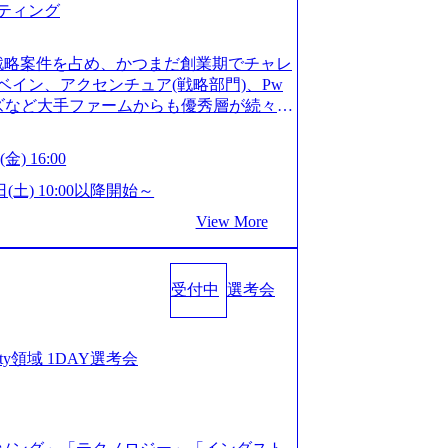
ティング
ってもご対応いただけるよう、候補者様
 ※1day選考会のご参加希望の方は、事
は1day選考会実施日の3日前まで)。 ※
戦略案件を占め、かつまだ創業期でチャレ
験3年以上の方はGAB受検免除、書類選考
イン、アクセンチュア(戦略部門)、Pw
格している方へ1day選考会当日のご案内
ンズなど大手ファームからも優秀層が続々ジ
バル化により既存事業では成長戦略を描く
ァーム。 事業会社機能へ携われる可能性
るため、新規事業立案や既存事業のトラ
など リモート比率99%、福岡や北海道在
金) 16:00
ルティングサポートいたします。 (1)既
ラスから 製造業、金融業、通信業界に強
た「経営戦略」等のコンサルティング支
く予定 インセンティブ支給という他社に
日(土) 10:00以降開始～
位5社をターゲットとし、特にCXOクラス
026年8月15日(土) 10:00以降開始～
View More
ンスフォーメーション」の依頼を多数い
限られておりますので、ご応募いただいてもご対応
支援を積極的に獲得しない」、弊社がプライム
ント未経験 or IT未経験と判断させてい
サルティングを行います ＜プロジェクト
ではなく通常選考でのご案内とさせていた
業のビジネスモデル検討支援 ・金融領域に
受付中
選考会
接で実施) ※面接終了しましたら、後日弊社
新規ICT事業戦略策定支援 ・スマートシ
だきます。 ● 一日で最終面接まで完了
援及び実行支援 ・ロボティクスソリュー
かなかった場合、後日面接や面談のお時間
支援 ※その他新規事業や既存デジタルト
条件面談それぞれ最大1時間を想定しており
curity領域 1DAY選考会
 コンサルタント プロジェクトにおける個
を共有させていただきます ・面接および条
業としては、仮説検証からクライアント
ご対応いただけるよう、候補者様のご予
おける課題/リスク管理などを担当。 ●
day選考会のご参加希望の方は、事前にGA
ンバーとしてプロジェクトの一領域を担
ay選考会実施日の3日前まで)。 ※ただ