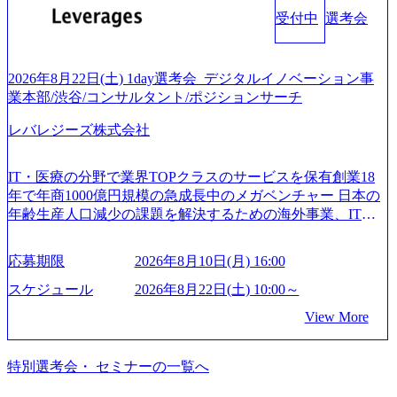
ィアン・ウエストウッドの製品開発」など多岐にわたる コ
プロジェクトにおける課題/リスク管理などを担当。 ● シニ
業では成長戦略を描く事が困難になった大手企業をサポー
受付中
選考会
ンサルティング活動のみならず、2021年にはKDDIと合弁会
アコンサルタント プロジェクトメンバーとしてプロジェク
トするため、新規事業立案や既存事業のトランスフォーメ
社「ARISE analytics」を設立し、人工知能とデータアナリテ
トの一領域を担う。主な作業としては、As-Is分析、仮説構
ーション戦略を中心にコンサルティングサポートいたしま
ィクス技術で新たなイノベーションを創出する活動や、デ
築や施策立案、クライアントの上位層向けの報告資料・デ
す。 (1)既存または新規大手事業会社から依頼された「経営
ジタル人材育成の支援も盛んに行う 採用資料 (https://www.ac
2026年8月22日(土) 1day選考会_デジタルイノベーション事
ィスカッションペ ーパーの作成などを担当。 ● 裁量権 弊社
戦略」等のコンサルティング支援を行います。クライアン
centure.com/content/dam/accenture/final/accenture-com/document-
業本部/渋谷/コンサルタント/ポジションサーチ
は2019年11月に設立され、成長期といわれるフェーズにあ
トは各業界上位5社をターゲットとし、特にCXOクラスから
2/Accenture-Recruiting-Brochure.pdf#zoom=50) 女性の活躍につ
ります。 事業・組織を拡大していく時期のため、メンバー
「新規事業戦略」「既存事業のトランスフォーメーショ
レバレジーズ株式会社
いて (https://www.accenture.com/content/dam/accenture/final/caree
や組織がスケールしていく過程を体感できます。 また、希
ン」の依頼を多数いただいています。 (2)「SIerやPMO支援
rs/corporate/document/women-brochure.pdf#zoom=50) 社員発信
望者はパートナー以外でも大手役員の方へのセールスにも
を積極的に獲得しない」、弊社がプライムである「戦略」
のキャリアブログ (https://www.accenture.com/jp-ja/blogs/japan-
参加できる環境です。 自ら案件を取り、プロジェクト体制
IT・医療の分野で業界TOPクラスのサービスを保有創業18
案件をメインとしたコンサルティングを行います ＜プロジ
careers-blog) 江川社長が語る「105点経営」 (https://business.ni
を作っていくことも可能です。 ● 事業会社機能にも携われ
年で年商1000億円規模の急成長中のメガベンチャー 日本の
ェクト一部抜粋＞ ・海外事業(新規・既存)事業のビジネス
kkei.com/atcl/gen/19/00604/021600008/) 規模拡大で成功する理
る 弊社にはコンサルティング事業以外にもSaaSプロダク
年齢生産人口減少の課題を解決するための海外事業、IT事
モデル検討支援 ・金融領域におけるAIを活用した事業戦略
由【コンサル業界俯瞰マップ】 (https://diamond.jp/articles/-/34
ト・メディア・地方創生事業があるため、上記事業に携わ
業、医療・介護事業、若手キャリア、新規事業といった40
検討支援 ・新規ICT事業戦略策定支援 ・スマートシティ領
6218) 大手広告代理店出身者などマーケティングのトップ人
ることも可能です。コンサルタントとしての経験を活かし
以上の事業を展開する オールインハウスの組織体制をとっ
域における地域活性アプリ企画支援及び実行支援 ・ロボテ
材が集結するワケ (https://markezine.jp/article/detail/45446) エン
応募期限
2026年8月10日(月) 16:00
ながら自らプロダクト開発や自社の業務改善ができます。
ており社内で新しい事業開発などの人員調達できる 独立資
ィクスソリューションを活用した事業戦略策定及び営業支
ジニアからコンサルタントへ。会社に入って、何が変わっ
(希望者のみとなります) ● BIG4・アクセンチュアをはじめ
本経営をとっており、事業創造の自由度が高い https://storag
スケジュール
2026年8月22日(土) 10:00～
援 ※その他新規事業や既存デジタルトランスフォーメーシ
た？ (https://www.businessinsider.jp/post-288838) プラダ：ラグ
e.googleapis.com/our-vision-production.appspot.com/public/image
とした大手外資系コンサルファーム出身者が多く集まって
ョンの案件が多数 ● マネージャー プロジェクトの管理者と
ジュアリー製品のパーソナライゼーション (https://www.acce
View More
s/20240925162633_7242d0de-3e54-4f03-b076-00318d5c0dff_120
います ● 平均年齢は35歳で、幅広い年齢の方が活躍してい
して、プロジェクト・メンバーの管理・運営を担う。プロ
nture.com/jp-ja/case-studies/song/prada-luxury-product-customizati
0x644.webp レバレジーズ株式会社 会社説明資料 (https://spea
ます ● インダストリー・ソリューションで区切られていな
ジェクト設計から管理・推進、クライアントとのコミュニ
on) 大正製薬：ITカーブアウト支援 (https://www.accenture.co
kerdeck.com/leverages/leverages-hui-she-shao-jie-zi-liao-zhong-tu-
い組織です(ワンプール制) ● 海外事業拠点をシンガポールに
特別選考会・ セミナーの一覧へ
ケーション、成果物の品質管理、メンバーの育成などを担
m/jp-ja/case-studies/consulting/taisho-pharmaceutical)（ストラテ
cai-yong-xiang-ke) 「働く人」「事業・サービス」「カルチャ
設立し、グローバル案件に対応するコンサルティング体制
当。 ● シニアマネージャー 主要なプロジェクトの責任者と
ジー & コンサルティング） ソフトバンク：初のオンライン
ー」など、レバレジーズのリアルを取り上げています！ (htt