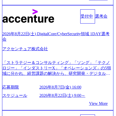
業、通信業界に強みがあり、ヘルスケアな業界は広げてい
通過後に、GAB試験に合格している方へ1day選考会当日の
く予定 インセンティブ支給という他社にはない制度 ワンプ
ご案内をさせていただきます。 急速なグローバル化により
ール制を敷く、柔軟な組織 2026年8月15日(土) 10:00以降開
既存事業では成長戦略を描く事が困難になった大手企業を
受付中
選考会
始～ 2026年8月7日(金) 16:00 ※枠が限られておりますので、
サポートするため、新規事業立案や既存事業のトランスフ
ご応募いただいてもご対応できない可能性がございます ※
ォーメーション戦略を中心にコンサルティングサポートい
コンサルタント未経験 or IT未経験と判断させていただいた
たします。 (1)既存または新規大手事業会社から依頼された
ご応募者様については、1dayではなく通常選考でのご案内
2026年8月22日(土) DigitalCore/CyberSecurity領域 1DAY選考
「経営戦略」等のコンサルティング支援を行います。クラ
とさせていただきます ● 面接(1次・最終を一度の面接で実
会
イアントは各業界上位5社をターゲットとし、特にCXOクラ
施) ※面接終了しましたら、後日弊社担当者より結果につい
スから「新規事業戦略」「既存事業のトランスフォーメー
アクセンチュア株式会社
てご連絡させていただきます。 ● 一日で最終面接まで完了
ション」の依頼を多数いただいています。 (2)「SIerやPMO
する選考会となります 内定の判断がつかなかった場合、後
支援を積極的に獲得しない」、弊社がプライムである「戦
日面接や面談のお時間をいただく場合がございます ● 面
「ストラテジー＆コンサルティング」「ソング」「テクノ
略」案件をメインとしたコンサルティングを行います ＜プ
接、条件面談それぞれ最大1時間を想定しております ・実施
ロジー」「インダストリーX」「オペレーションズ」の5領
ロジェクト一部抜粋＞ ・海外事業(新規・既存)事業のビジ
前日までに日程およびURLを共有させていただきます ・面
域に分かれ、経営課題の解決から、研究開発・デジタル・
ネスモデル検討支援 ・金融領域におけるAIを活用した事業
接および条件面談ともに、どの時間開始となってもご対応
マーケティング・ITシステムの導入など、コンサルティン
戦略検討支援 ・新規ICT事業戦略策定支援 ・スマートシテ
いただけるよう、候補者様のご予定をご都合いただけます
グ領域からその実行的側面であるITサービスの提供まで一
ィ領域における地域活性アプリ企画支援及び実行支援 ・ロ
応募期限
2026年8月7日(金) 16:00
と幸いです ※1day選考会のご参加希望の方は、事前にGAB
貫して支援する総合系・IT系ファームである あらゆる産業
ボティクスソリューションを活用した事業戦略策定及び営
試験を受検いただきます(受験期限は1day選考会実施日の3日
において非常に良質な顧客基盤を築いており、Fortune Globa
スケジュール
2026年8月22日(土) 9:00～
業支援 ※その他新規事業や既存デジタルトランスフォーメ
前まで)。 ※ただし、30代以上のコンサルファーム経験3年
l 500社の80％以上の企業をクライアントとして抱えている
ーションの案件が多数 ● コンサルタント プロジェクトにお
View More
以上の方はGAB受検免除、書類選考のみ。 書類選考通過後
手掛けたプロジェクトは「ファーストリテイリングにおけ
ける個人のタスク管理及び遂行を担う。主な作業として
に、GAB試験に合格している方へ1day選考会当日のご案内
るグローバル化」「資生堂グループのDX化支援」「ヴィヴ
は、仮説検証からクライアント向け資料のドラフト作成、
をさせていただきます。 急速なグローバル化により既存事