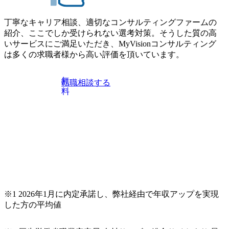
きます。 ※本求人はレバテック株式会社の雇用となりま
や自社への提案などに積極的に関わることができる方 ・ス
す。 ※案件によっては客先に出向いての作業も発生しま
ケジューリング(優先順位付け含む)など、ビジネスベーシッ
丁寧なキャリア相談、適切なコンサルティングファームの
す。 ＜ITコンサルタント＞ Webアプリケーション、SaaS系
クスキルが習得できている方
紹介、ここでしか受けられない選考対策。そうした質の高
の領域において、大手・ベンチャー・スタートアップ企業
いサービスにご満足いただき、MyVisionコンサルティング
に対する課題解決支援を行います。 直近の案件では、大規
は多くの求職者様から高い評価を頂いています。
模基幹システムにおける最上流のPoC(概念実証)支援から構
想策定、開発マネジメント支援までを一気通貫で担当して
います。 生成AIなどの最新技術とシステムを活用し、顧客
無
転職相談する
の業務革新と効率化の実現に貢献します。 ＜PL/PM＞ 顧客
料
の要望を深くヒアリングし、企画構想からアジャイル開発
による開発支援までを一気通貫で推進していただきます。
プロジェクト提案・推進の中核として、企画・要件定義か
らテストまでの一連の工程における管理業務に加え、最上
流での現状分析、顧客ヒアリング、戦略策定、技術選定、
品質改善なども推進していただきます。 ＜SE＞ 参画いただ
く案件はプライム案件メインです。 要件定義～設計～開発
～テスト～リリース・リリース後対応まで一気通貫でご担
当いただきます。 参画当初はご経験に応じたフェーズから
※1 2026年1月に内定承諾し、弊社経由で年収アップを実現
ご担当いただき、当社の社員が業務面をサポートしつつ、
した方の平均値
徐々に対応範囲を広げていただきます。 ＜QAエンジニア＞
本質的な品質向上を目的とし、プロジェクトの上流(コンサ
ルティング領域)から参画いただきます。 課題選定から顧客