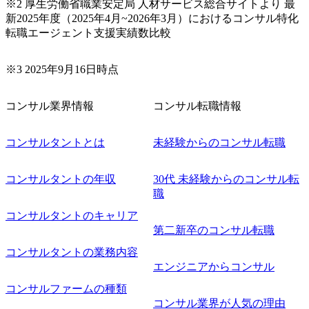
※2 厚生労働省職業安定局 人材サービス総合サイトより 最
への企画提案、そして実行までを一気通貫で支援していた
新2025年度（2025年4月~2026年3月）におけるコンサル特化
だきます。 アジャイル開発を通じて顧客の要望や提案を柔
転職エージェント支援実績数比較
軟に取り入れながら改善サイクルを回すため、ご自身の提
案がサービスに直接反映されやすく、高い貢献度を実感で
※3 2025年9月16日時点
きます。 ● 勤務地 東京都渋谷区渋谷3丁目6-7 渋谷金王タワ
ー 事業所内禁煙(入居する施設に喫煙専用室あり) ・就業規
則により就業時間内の喫煙を全面的に禁止 ・禁煙サポート
コンサル業界情報
コンサル転職情報
制度あり オンライン ● 必須要件 以下いずれかのご経験をお
持ちの方 ・システム・ソフトウェア開発経験3年以上 ・要
コンサルタントとは
未経験からのコンサル転職
件定義～基本設計など上流経験2年以上 ・PMO経験2年以上
● 歓迎要件 ・要件定義から詳細設計までのいずれかの上流
工程の経験 ・サブリーダー以上のマネジメント経験 ・お客
コンサルタントの年収
30代 未経験からのコンサル転
様との折衝経験、交渉経験 ・組織課題に対して主体的に業
職
務改善に取り組まれたご経験 ・アジャイル/スクラムへの興
コンサルタントのキャリア
味関心 ● 求める人物像 ・リーダーシップが取れる方/一人称
で主体的に動ける方 ・年齢にこだわらず、アドバイスを素
第二新卒のコンサル転職
直に受け取れる方 ・推進力のある方
コンサルタントの業務内容
エンジニアからコンサル
コンサルファームの種類
コンサル業界が人気の理由