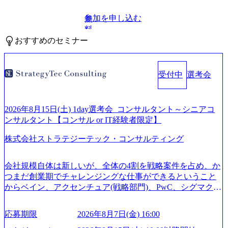
参加を申し込む
無
料
おすすめのセミナー
受付中
選考会
2026年8月15日(土) 1day選考会_コンサルタント～シニアコ
ンサルタント【コンサル or IT経験者限定】
株式会社ストラテジーテック・コンサルティング
会社規模自体は新しいが、全体の4割を戦略案件を占め、か
つまだ創業期でチャレンジングな仕事ができるということ
からベイン、アクセンチュア(戦略部門)、PwC、シグマクシ
ス、IBM、リッジラインズなど大手ファームからも優秀層
が続々ジョインするピュアな戦略を伸ばす新興ファーム。
応募期限
2026年8月7日(金) 16:00
事業会社機能へ携われる可能性※SaaSプロダクト、地方創