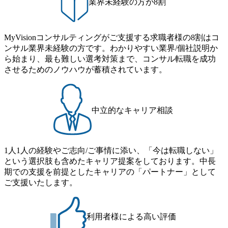
業界未経験の方が8割
があるため、上記事業に携わることも可能です。コンサル
ス」型の組織体。社内スカウトや社内公募制度を用いて主
降の会議を原則禁止としているほか、在宅勤務制度の全社
タントとしての経験を活かしながら自らプロダクト開発や
体的かつ柔軟なキャリア形成が可能。 https://storage.googleap
展開、ハラスメント抑止に向けた研修の拡充、社外窓口設
自社の業務改善ができます。(希望者のみとなります) ● BIG
is.com/our-vision-production.appspot.com/public/images/20251030
置など徹底的な仕組み化を推進する 育休取得率は男性6
4・アクセンチュアをはじめとした大手外資系コンサルファ
MyVisionコンサルティングがご支援する求職者様の8割はコ
165942_70f09968-1b27-43e6-b849-1cd107c4f488_1200x698.web
5%、女性100%と全国平均を上回る実績を持ち、女性の管理
ーム出身者が多く集まっています ● 平均年齢は35歳で、幅
ンサル業界未経験の方です。わかりやすい業界/個社説明か
p ## 働き方／WLB／待遇 内装8億円超のかっこいいオフィ
職率も21.8%（2023年12月時点）とフレキシブルな働き方を
広い年齢の方が活躍しています ● インダストリー・ソリュ
ら始まり、最も難しい選考対策まで、コンサル転職を成功
スがあり、 働き甲斐のあるランキング、新卒注目ランキン
提供 2026年8月22日(土) 9:00～19:30頃 ※選考会参加人数に
ーションで区切られていない組織です(ワンプール制) ● 海外
させるためのノウハウが蓄積されています。
グ受賞歴多数 あえての未上場であり株主からの圧力がない
より変動 2026年8月7日(金) 16:00 参加予定DTE ① MRS-IMS
事業拠点をシンガポールに設立し、グローバル案件に対応
ため事業創造の自由度が高く、赤字事業でも投資して長期
(旧ITXO-IMS) ② TS&T(旧TS&A) ③ CyberSecurity ④ IES ⑤ I
するコンサルティング体制を構築しています 東京都中央区
的な成長を若手に任せられる環境 対面でのコミュニケーシ
TS-Fukuoka ⑥ AMS-PRD ⑦ AMS-H&PS オンライン (Teams)
八重洲2-2-1 東京ミッドタウン八重洲 八重洲セントラルタワ
ョンメリットを重視するため出社勤務。1日の労働時間平均
ー8階 受動喫煙対策 : 執務室内禁煙、ビル内喫煙室あり WE
中立的なキャリア相談
9.2時間、有休消化率81%(2024年度の年間データ、エンジニ
B 書類選考通過後に、GAB試験に合格している方 ● テクノ
ア組織） 2026年8月22日(土) 10:00～最長16:00 2026年8月10
ロジーコンサルタント ・4年生大学卒業に限る ・大手総合
日(月) 16:00 ※応募者が定員を上回る場合は、厳正なる審査
コンサルティングファームのITコンサル部門におけるコン
の上参加者を決定させていただきます。ご了承ください。
1人1人の経験やご志向/ご事情に添い、「今は転職しない」
サルティング経験5年以上 ● 戦略コンサルタント ・4年生大
● 当日の流れ 受付 → 会社説明会 → 面接(会社説明会終了
という選択肢も含めたキャリア提案をしております。中長
学卒業に限る ・以下のいずれかの実務経験を有する方
後、随時ご案内) ※全てリモートにて実施します。 ※参加
期での支援を前提としたキャリアの「パートナー」として
- MBB及び戦略ファームでのコンサルティング経験2年以
される方に個別に当日の面接案内をお送りいたします。 ※
ご支援いたします。
上 - BIG4のStrategy部門におけるコンサルティング経験2
通常の選考フローと異なり、事前に適性検査をご受検いた
年以上 ● 求める人物像 ・高いコミュニケーション能力をお
だきます。 ● 詳細 デジタルイノベーション事業部でのポジ
持ちの方 ・最新のトレンド・テーマや事例にキャッチアッ
ションサーチになります。 ご経験やスキル、そして適性や
プし、バイタリティーを持ってチャレンジできる方 ・自ら
利用者様による高い評価
志向性に合わせて、以下のいずれかの役割でご活躍いただ
コンサル業界やクライアント動向を把握し、クライアント