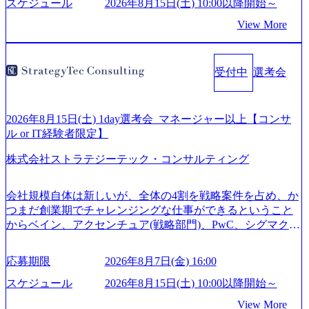
生、メディアなど リモート比率99%、福岡や北海道在中者
スケジュール
2026年8月15日(土) 10:00以降開始～
もいて働きやすい環境※コンサルクラスから 製造業、金融
View More
業、通信業界に強みがあり、ヘルスケアな業界は広げてい
く予定 インセンティブ支給という他社にはない制度 ワンプ
ール制を敷く、柔軟な組織 2026年8月15日(土) 10:00以降開
受付中
選考会
始～ 2026年8月7日(金) 16:00 ※枠が限られておりますので、
ご応募いただいてもご対応できない可能性がございます ※
弊社がコンサルタント未経験 or IT未経験と判断させていた
だいたご応募者様については、1dayではなく通常選考での
2026年8月15日(土) 1day選考会_マネージャー以上【コンサ
ご案内とさせていただきます ● 面接(1次・最終を一度の面
ル or IT経験者限定】
接で実施) ※面接終了しましたら、後日弊社担当者より結果
株式会社ストラテジーテック・コンサルティング
についてご連絡させていただきます。 ● 一日で最終面接ま
で完了する選考会となります 内定の判断がつかなかった場
合、後日面接や面談のお時間をいただく場合がございます
会社規模自体は新しいが、全体の4割を戦略案件を占め、か
● 面接、条件面談それぞれ最大1時間を想定しております ・
つまだ創業期でチャレンジングな仕事ができるということ
実施前日までに日程およびURLを共有させていただきます
からベイン、アクセンチュア(戦略部門)、PwC、シグマクシ
・面接および条件面談ともに、どの時間開始となってもご
ス、IBM、リッジラインズなど大手ファームからも優秀層
対応いただけるよう、候補者様のご予定をご都合いただけ
が続々ジョインするピュアな戦略を伸ばす新興ファーム。
応募期限
2026年8月7日(金) 16:00
ますと幸いです ※1day選考会のご参加希望の方は、事前に
事業会社機能へ携われる可能性※SaaSプロダクト、地方創
GAB試験を受検いただきます(受験期限は1day選考会実施日
生、メディアなど リモート比率99%、福岡や北海道在中者
スケジュール
2026年8月15日(土) 10:00以降開始～
の3日前まで)。 ※ただし、30代以上のコンサルファーム経
もいて働きやすい環境※コンサルクラスから 製造業、金融
View More
験3年以上の方はGAB受検免除、書類選考のみ。 書類選考