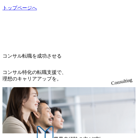
を構築しています 東京都中央区八重洲2-2-1 東京ミッドタウ
して、マネージャーの管理、及びプロジェクト推進を担
開催「SoftBank World 2020」でマーケ＆営業のDX実現 (http
ps://melev.leverages.jp/) レバレジーズグローバル、大分県より
ン八重洲 八重洲セントラルタワー8階 受動喫煙対策 : 執務室
トップページへ
う。プロジェクト全体の品質管理や、会社経営の観点から
s://www.accenture.com/jp-ja/case-studies/communications-media/so
「外国人留学生等受入環境整備事業委託業務」を受託 (http
内禁煙、ビル内喫煙室あり WEB ・書類選考を通過された方
ftbank)（通信） 経済産業省：事業者の申請手続きを電子化
提案活動、社内トレーニングを実施。 ● アソシエイトパー
s://prtimes.jp/main/html/rd/p/000000612.000010591.html) レバレ
・すでに応募いただいている方で、書類選考を通過し面
する「保安ネット」を構築。省庁DXの先進事例を実現 (http
トナー 主要クライアントの責任者として、大規模/高難易度
ジーズ、モチベーション管理システム「NALYSYS」リリー
接・面談未実施の方 ● テクノロジーコンサルタント ・4年
s://www.accenture.com/jp-ja/case-studies/public-service/meti-indust
プロジェクトの統括管理・推進を担う。会社経営の観点か
ス (https://prtimes.jp/main/html/rd/p/000000622.000010591.html) Y
生大学卒業に限る ・大手総合コンサルティングファームのI
ry-safety-network)（公共サービス） カルビー：SAP HANAの
ら新規クライアント開拓や社内全体のトレーニング、ナレ
ouTube（【公式】レバレジーズCh） (https://www.youtube.co
Tコンサル部門におけるコンサルティング経験5年以上 ● 戦
導入で基幹システムを刷新 (https://www.accenture.com/jp-ja/ca
ッジマネジメントを実施。 ● パートナー 複数の主要クライ
m/@leveragesCh) レバレジーズで活躍するメンバー紹介！〜
略コンサルタント ・4年生大学卒業に限る ・以下のいずれ
se-studies/consumer-goods-services/calbee)（消費財・サービ
アントの統括責任者を担う。主に業界/テーマの有識者とし
管理職種編 〜 (https://www.youtube.com/watch?v=RETwZKac2
かの実務経験を有する方 - MBB及び戦略ファームでのコ
ス） 世界49カ国に約73万人以上（2024年5月時点）の社員を
てプロジェクト全体の品質担保やマネジメント全般を担
コンサル転職を成功させる
UI) レバレジーズで活躍するメンバー紹介！〜 営業職種編
ンサルティング経験2年以上 - BIG4のStrategy部門におけ
擁し、世界120以上の国の企業を顧客に売上641億ドルを誇
当。会社経営の観点から、統括管理を実施。 ● 執行役員 コ
〜 (https://www.youtube.com/watch?v=XJ7Eam0onXA) 創業以
るコンサルティング経験2年以上 ● 求める人物像 ・高いコ
る 日本では2.3万人以上の従業員を擁しており(会計系BIG4
ンサルタントの総括責任者として、プロジェクトに関わ
来黒字を維持し、急成長中でありながら安定した事業を展
コンサル特化の転職支援で、
ミュニケーション能力をお持ちの方 ・最新のトレンド・テ
を上回る規模感)、営業利益率も約15％と驚異的な数字とな
り、クライアントとのリレーションを発展・拡大させるこ
開し、高い安定性を持つ企業へと成長している 10年後に1兆
理想のキャリアアップを。
ーマや事例にキャッチアップし、バイタリティーを持って
っている、売上・従業員数共にこの8年間で4倍近くの成長
Consulting
とをミッションとする。自社へ提言の質を常に高く担保す
円を目指す日本にもなかなかないメガベンチャー。創業か
チャレンジできる方 ・自らコンサル業界やクライアント動
を遂げていることから、今後も高い成長が見込まれる 多く
る責任を担う。 ● 裁量権 弊社は2019年11月に設立され、成
ら黒字経営。年間130%成長 https://storage.googleapis.com/our-
向を把握し、クライアントや自社への提案などに積極的に
の技術者を抱えており、アビームコンサルティングに続い
長期といわれるフェーズにあります。 事業・組織を拡大し
vision-production.appspot.com/public/images/20251030164405_5c
関わることができる方 ・スケジューリング(優先順位付け含
て日本国内2番目にSAP認定コンサルタント制度の有資格者
ていく時期のため、メンバーや組織がスケールしていく過
527843-d227-4df8-b86c-5587f843fdf6_1200x471.webp https://stor
む)など、ビジネスベーシックスキルが習得できている方
数が多く、特にIT領域に強みを持つ グローバルのポジショ
age.googleapis.com/our-vision-production.appspot.com/public/imag
程を体感できます。 また、希望者はパートナー以外でも大
ンに自由に応募できる社内の転職ツール「キャリアズ・マ
es/20251030164946_dc0888f6-0539-4887-84d7-34c8d8544226_1
手役員の方へのセールスにも参加できる環境です。 自ら案
200x666.webp 年間100億円規模の投資の元、10以上もの新規
ーケットプレイス」が存在し、本ツールを活用で上司の引
件を取り、プロジェクト体制を作っていくことも可能で
事業を立ち上げているため様々な業界を経験することが可
き留めを受けずに移動が可能である（異動者は年間約1,000
す。 ● 事業会社機能にも携われる 弊社にはコンサルティン
能 社内転職が活発であり、多様なスキルを1社で身に着ける
名） 残業時間や有休取得率など約10項目を数値化すること
グ事業以外にもSaaSプロダクト・メディア・地方創生事業
ことが可能 事業開発・運用を内包かする「オールインハウ
で、実行前後で離職率を半減させることに成功した 18時以