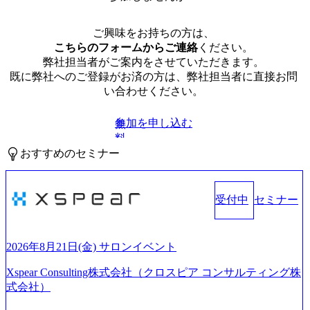
ご興味をお持ちの方は、
こちらのフォームからご連絡
ください。
弊社担当者がご案内をさせていただきます。
既に弊社へのご登録がお済の方は、弊社担当者に直接お問
い合わせください。
参加を申し込む
無
料
おすすめのセミナー
受付中
セミナー
2026年8月21日(金) サロンイベント
Xspear Consulting株式会社（クロスピア コンサルティング株
式会社）