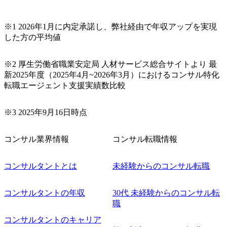
の対応もさせて頂きますので担当リクルーターまでご相談
下さい。なお、当日はコンテンツに変更があること、ご了
承ください。 【服装・持ち物】 ・特になし カジュアルな服
※1 2026年1月に内定承諾し、弊社経由で年収アップを実現
装でご参加ください。 【募集ポジション】 ITコンサルタン
した方の平均値
ト(役職問わず) 【案件内容(一例)】 ・IT戦略立案/IT中長期
ロードマップ策定 ・全社クラウド基盤グランドデザイン策
※2 厚生労働省職業安定局 人材サービス総合サイトより 最
定 ・全社デジタルトランスフォーメーション企画構想 ・業
新2025年度（2025年4月~2026年3月）におけるコンサル特化
務/組織/システムの現状分析/RPA選定/導入/実装 ・プライベ
転職エージェント支援実績数比較
ート/パブリッククラウド導入 ・AI活用による業務効率化/
業務再構築 ・IoTを活用したデジタルワークスタイル変革案
企画 ・Disruptive Technologyを活用した新規事業の立案/推
※3 2025年9月16日時点
進 など 【中途入社社員の入社の決め手(一例)】 ・創業
フェーズに参画し、コアメンバーとして会社を一緒に創り
コンサル業界情報
コンサル転職情報
上げていきたい ・サービスやソリューションに捉われず、
顧客が真に求めるサービスを提供したい ・様々な業種業界
でのプロジェクトに参画し、自身のスキルアップを図りた
コンサルタントとは
未経験からのコンサル転職
い ・エンジニア経験を活かして要件定義や提案、企画とい
った上流工程にチャレンジしたい ・コンサルのみならず新
コンサルタントの年収
30代 未経験からのコンサル転
規事業開発にも興味があり、ゆくゆくはチャレンジしてみ
職
たい オンライン(Teams)
コンサルタントのキャリア