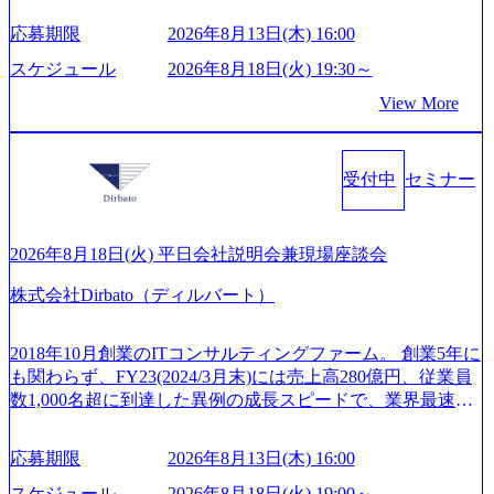
ア開発研修」などがある 生産現場を含む全部門でフレック
リーなどが含まれており、幅広いニーズに対応 譲渡企業に
業界で新規事業戦略、成長戦略、PMI推進、業務改革等の幅
スタイム制度を実施しており、月単位の決められた労働時
応募期限
2026年8月13日(木) 16:00
対しては完全成功報酬制を採用し、M&A以外の選択肢も尊
広いプロジェクトに従事 - 鈴木健仁氏：新卒でベイカレン
間の範囲内で、出社・退社の時刻を社員の自己裁量に委
重する姿勢を持ち、将来の株価成長を取り込むスキームの
トに入社し最年少ディレクターを経てXspearに参画 - 梶田
スケジュール
2026年8月18日(火) 19:30～
ね、ワークライフバランスを図りながら効率的に働くこと
構築や事業承継支援も行う TWOSTONE&SonsグループはM
威人氏：BCG出身。金融業界における戦略策定、DX戦略立
ができる 【休日】 土日祝休みの完全週休2日制 2025年度の
View More
&A業界のリーディングカンパニーであり、領域にこだわら
案、人事組織テーマに強みを持ち、メディア・エンタメ業
年間休日は125日（GW8日、夏季9日、年末年始9日） 有給
ず幅広い案件に携わりながら自己成長とキャリアの挑戦が
界においてはDX戦略立案、NFT等の新規事業立案を得意と
休暇は年間24日（4月1日入社の場合）で、入社日に付与さ
可能 M&Aセンター出身者3名がメインメンバーであり、経
する。 - 藏満 一馬氏：アクセンチュア出身。金融業界を中
れます。 年次有給休暇の残日数は、翌年度に繰り越すこと
受付中
セミナー
験豊富なアドバイザーと共に働くことで、M&Aや財務アド
心に、DX戦略策定、新規事業立案、組織変革、規制対応等
ができます。 慶弔休暇は、事由により取得可能日数は異な
バイザリーなどの専門知識を獲得し、キャリアを発展させ
の幅広いプロジェクトを主導する。 - 天野 善仁氏：19卒Pw
りますが、3～7日の連続休暇を取得できます。 リフレッシ
る機会が提供される 主担当成約で10件以上ある人は課長職
C出身。Xspear最年少シニアマネージャー 社員インタビュー
ュ休暇は、規程で定める勤続年数ごとに、連続5日のリフレ
となり、平均3000万～4000万の年収となる 内訳としては個
ページ (https://www.xspear.co.jp/career/interviews/) 戦略だけの
2026年8月18日(火) 平日会社説明会兼現場座談会
ッシュ休暇を取得できます。 【育児や子の看護、介護など
人インセンティブ＋チームインセンティブ 課長は部下を育
コンサルは終わり──コンサル業界の風雲児に聞く。“これ
の制度】 育児休暇： 対象：小学校1年修了時の3月31日まで
株式会社Dirbato（ディルバート）
成活躍させるためのナレッジシェアおよび丁寧なOJTを欠か
から”のコンサルの在り方 (https://www.businessinsider.jp/articl
の子を育てるすべての従業員※期間：通算3年間 短時間勤
さずにチームとして動く組織風土がある 2026年8月18日(火)
e/20250205-simplex-xspear/) Xspear Consultingがえるぼし認定
務： 対象：小学校卒業までの子を育てるすべての従業員 1
19:30～ 所要時間 : 約1時間 2026年8月13日(木) 16:00 ＼応募
を取得 (https://www.agara.co.jp/article/382811) シンプレクスと
2018年10月創業のITコンサルティングファーム。 創業5年に
日2時間15分まで、始業・終業時刻の繰り上げ・繰り下げが
意思不問・業界未経験歓迎！／ M&A承継機構のビジョンや
Xspear Consultingが、東京都港区の行政手続き100%デジタル
も関わらず、FY23(2024/3月末)には売上高280億円、従業員
可能 子の看護休暇： 子1人につき5日まで取得でき、1時間
業務内容、実際の働き方について詳しくお伝えするオンラ
化を支援 (https://www.afpbb.com/articles/-/3520247) 【未経験
数1,000名超に到達した異例の成長スピードで、業界最速と
単位で取得することも可能 家族看護休暇： 5日まで取得で
イン説明会を開催いたします。 M&A業界に興味があり、ま
者】 ・年収UPでのオファー ・ワンプールで様々なインダ
なる10期1,000億円に対して、現状では計画値を上回る事業
き、1時間単位で取得することも可能 【独身寮、住宅手当制
ずはどんな仕事か知りたい 転職を考えたばかりで、幅広く
ストリーやソリューションを裁量をもって経験できる ・上
成⻑を遂げている。 現在コンサルティングファームでは外
度など】 独身寮：富山事業所の近くに、白風寮と青風寮の2
応募期限
2026年8月13日(木) 16:00
業界の情報を集めたい 働くイメージを具体的に知りたい M
流工程、先端技術を学べる環境 【コンサルファーム経験
資も含めて売上高TOP10にランクインしている。 主力事業
つの寮があり、以下の入居基準を満たす方が入居可能で
&A業界にご興味がある方、転職を少しでもお考えの方はも
者】 ・専門領域に軸足を置きながら、他領域にもチャレン
はITコンサルティング。幅広い業界の大企業を中心に、IT
スケジュール
2026年8月18日(火) 19:00～