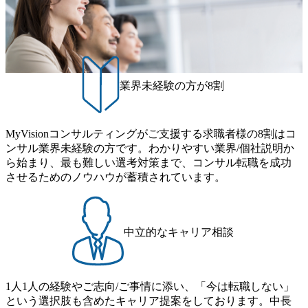
ントに対して様々なプロジェクトが存在しており、手を上
時間は<u>平均30時間程度。</u>バリューが出ていないから
げれば常に新しいテーマのチャレンジ機会を提供している
残業代をつけさせないといったことはしない DE&Iにおいて
（ワンプール制） そのため、全体の離職率10％以下、未経
は女性活用や外国人/高齢者/障碍者などさまざまなバックグ
験3年未満の離職率は0％と驚異の定着率を誇る 大手ファー
ラウンドを持つメンバーの働く環境を整えている SDGsの推
ムと同水準以上の報酬制度であり、ファーム経験者の場合
進にも積極的で、プロボノ支援等を行っている 部活動も活
は、転職時報酬アップが基本 強く「個人」の成⾧を重視す
発で、多くのクラブが立ち上がっており、さまざまな役
業界未経験の方が8割
るカルチャーであり、昇進に枠もなく、今ならReadyになれ
職・所属・組織を超えて社員間のネットワーク形成・交流
ば上がれる環境となっている 安定した経営環境の下、コン
の場となっている <u>教育・研修プログラムが非常に充実</
サルティングファームの立ち上げフェーズに関わることが
u>しており、自己成長の機会も多い DirTuneという社内限定
MyVisionコンサルティングがご支援する求職者様の8割はコ
できる 豊富な経験を持つコンサル経験者の場合は、自らチ
番組があり、新卒紹介、会社の七不思議紹介等、規模が大
ンサル業界未経験の方です。わかりやすい業界/個社説明か
ームを立ち上げることが可能 裁量をもった営業活動、デリ
きくなっていく中で社員同士のつながりを広げる取り組み
ら始まり、最も難しい選考対策まで、コンサル転職を成功
バリー活動ができる(スタートアップとの協業、新規ソリュ
もしている 今後の成長戦略として海外展開を見据えてい
させるためのノウハウが蓄積されています。
ーションの開発 など) シンプレクスの顧客基盤、エンジニ
る。足元のグローバル案件割合は10%程度だが、英語が得
アケイパビリティを活かた確度の高い事業立ち上げが経験
意でグローバル案件に興味がある方はアサインされるチャ
できる 2026年8月21日(金) 19:30〜21:30 (19:20開場) 2026年8
ンスも大きい。 代表インタビュー https://note.com/dirbato/n/n0
月12日(水) 16:00 ※参加状況によっては抽選とさせていただ
a040c36b128 Forbes JAPAN BrandVoice Studio 「使命はテクノ
中立的なキャリア相談
く可能性がございます。 このたび、ファーム経験者の方を
ロジーで企業の可能性を引き出すこと。日本に求められるI
対象にした懇親会形式の採用イベント「サロンイベント」
Tコンサルタントという伴走者」 https://forbesjapan.com/article
を開催いたします。 カジュアルな場で現場社員と直接交流
s/detail/67452 Forbes JAPAN BrandVoice Studio 「コンサル業
できる機会ですので、ぜひご参加ください。 当日はXspear
界におけるIT人材価値再興。Dirbatoの最前線パートナーが
1人1人の経験やご志向/ご事情に添い、「今は転職しない」
Consulting代表取締役の早田とMDやその他現場社員が複数
切り開くテクノロジーの変革」 https://forbesjapan.com/articles/
という選択肢も含めたキャリア提案をしております。中長
preview/68657?preview=TAI1oir8Coe5Df3zuZhtd24YfH72/Zzdm
名参加する予定です！ ●費用 : 無料 虎ノ門ヒルズ付近 ※詳