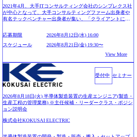
2021年4月、大手ITコンサルティング会社のシンプレクス社
が中心となって、大手コンサルティングファーム出身者や
有名テックベンチャー出身者が集い、「クライアントにと
って真のデジタルトランスフォーメーションを創造した
い」という想いの下で立ち上げた新鋭ファーム テクノロジ
応募期限
2026年8月12日(水) 16:00
ーがビジネスの成功に大きな影響力を持つDX時代におい
て、20年以上にわたってFintech業界を中心に最先端テクノ
スケジュール
2026年8月21日(金) 19:30〜
ロジーを提供してきたシンプレクスのノウハウを活かしつ
View More
つ、あらゆる業種・業界のクライアントの企業価値の最大
化を支援するために、戦略策定、組織改革、人材育成、業
務改善、実行支援などのコンサルティングサービスを一気
受付中
セミナー
通貫で提供するのが特徴（いわゆる総合コンサルティング
ファーム） 社名の由来は”DXエリアにSpir（槍）を指して
切り開く””simplexないでは金融以外の領域にX（クロス）し
ていく”という位置づけ 一昔前は金融が強い企業として認知
2026年8月18日(火) 半導体製造装置の生産エンジニア(製造・
されていたが、現在金融の売上割合は全体の3割。現在はTo
生産工程の管理業務) ※主任候補・リーダークラス・ポジシ
C事業を始め、パブリック、製造業、通信、エンタメ、教
ョン説明会
育、保健など幅広く強みのあるファーム。 ワンプール制で
株式会社KOKUSAI ELECTRIC
はあるが、社員の興味のある分野やスキルを活用したいな
どの希望は考慮してのアサイン。 そのため、専門性を身に
着けたい方でも幅広に経験を積みたい方でも、キャリア形
半導体製造装置の開発・製造・販売・搬入・セットアップ