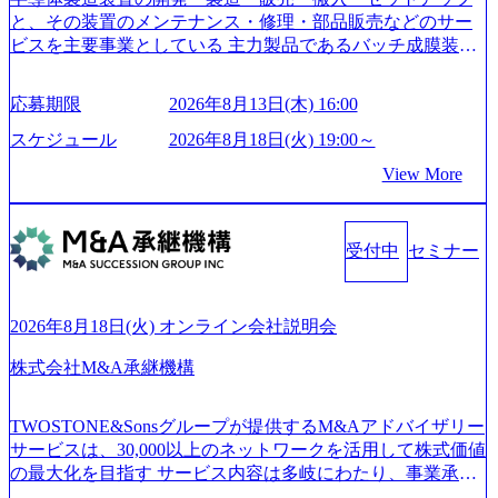
成が柔軟に可能な環境である。 https://storage.googleapis.com/
と、その装置のメンテナンス・修理・部品販売などのサー
our-vision-production.appspot.com/public/images/20240925204135
ビスを主要事業としている 主力製品であるバッチ成膜装置
_93b1bff3-f71c-4bc9-8bd9-72a8a4826007_1200x554.webp https://
は、世界中の半導体デバイスメーカーから高く評価され、
storage.googleapis.com/our-vision-production.appspot.com/public/i
世界トップクラスのシェアを有している 技術と対話を通じ
mages/20250502152751_46c65543-87ef-4e86-a85a-8649e1c532f9
応募期限
2026年8月13日(木) 16:00
て未来を創造し、社会課題の解決に貢献することを目指し
_956x512.webp https://storage.googleapis.com/our-vision-producti
on.appspot.com/public/images/20250502152804_ba6aaa1a-9ffc-4f
ている Mission:私たちの技術/私たちの対話 Vision:夢を未来
スケジュール
2026年8月18日(火) 19:00～
2a-9b40-06fff8ee19af_961x517.webp https://storage.googleapis.co
につなぐベストパートナー Value:私たちの技術/私たちの対
View More
m/our-vision-production.appspot.com/public/images/202505021528
話 IoT社会の浸透、AIの加速等により半導体需要は世界中で
31_721b100c-62c9-4258-aa0e-97182898115f_960x510.webp シ
急伸長しており、それに伴い半導体製造装置の需要も伸長
ンプレクス社は、FinTech領域に強みを持つITコンサルティ
中 https://storage.googleapis.com/our-vision-production.appspot.co
ング会社で、NRI、NTTDATAと同じく世界のFinTech Ranki
受付中
セミナー
m/public/images/20260224131045_0fee4978-bb25-43a7-a367-542
ngsTop 100企業にも選出されている。ITコンサルティング、
6b95cd599_1200x543.webp https://storage.googleapis.com/our-visi
開発、運用保守と言った全工程を行う「一気通貫体制」が
on-production.appspot.com/public/images/20260224131052_2abe7
特長 ビジネスへの深い理解を持つコンサルタントが集うXs
cb8-329e-4a45-a8f5-73d9728b2cd7_1200x486.webp https://storag
2026年8月18日(火) オンライン会社説明会
e.googleapis.com/our-vision-production.appspot.com/public/image
pearと、最先端テクノロジーに深い知見を持つシンプレクス
s/20260224131100_d8b3379f-6e64-4566-aea4-924f21977d35_120
社またはグループ会社との協力体制を築いている Xspear社
株式会社M&A承継機構
0x460.webp https://storage.googleapis.com/our-vision-production.a
はあくまでもコンサルティングファームであり、システム
ppspot.com/public/images/20260224131116_05d25aab-49d6-4429-
開発を担当することはない https://storage.googleapis.com/our-vi
810e-138e27965ee8_1200x386.webp グローバル人財育成を目
TWOSTONE&Sonsグループが提供するM&Aアドバイザリー
sion-production.appspot.com/public/images/20240925204111_caa9
的とした「語学研修」、効果的なプレゼンのポイントを掴
サービスは、30,000以上のネットワークを活用して株式価値
4e4b-6aae-45a6-a0ce-b98154c816a2_1153x543.webp メンバー情
み実践に強くなるための「プレゼン研修」、自社キャリア
の最大化を目指す サービス内容は多岐にわたり、事業承継
報 (https://www.xspear.co.jp/member/)一部抜粋 - 伊勢山 昇吾氏:
アドバイザーによる自身のキャリア構築をめざす「キャリ
コンサルティングやM&Aアドバイザリー、財務アドバイザ
ベイカレントにてIT戦略立案から実装支援を軸に、様々な