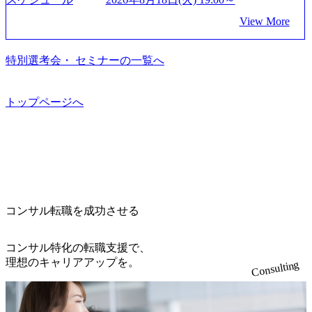
す。 ＜入居基準＞ ・満33歳までの独身者 ・自宅から勤務地
ちろん、情報収集をしたい方でも歓迎です。お気軽にご参
ジできる環境 ・タイトルアップでのオファー ・現職ファー
戦略策定等の上流工程から実装・運用定着まで一気通貫で
までの通勤総時間が2時間を超えること 住宅手当： 本社の
View More
加ください。 当日は、質疑応答のお時間もご用意しており
ムより高いオファー年収 ・実力主義でプロモーションでき
支援している。 他方、インキュベーション事業を手掛けて
近くには独身寮や社宅等が無いため、条件を満たす方には
ます。 是非、説明会にてお話できることを楽しみにしてお
る（ダブルスキップもあり） ・週に1度のアサインｍｔｇで
いるのも同社の特徴であり、 自社で新規事業開発も手掛け
住宅手当を支給します。 また、独身寮は男性のみの入居と
ります。 説明会後にアンケート回答をお願いいたします。
こまめに社員のキャリアについて検討してもらえる。結
つつ、複数社への出資～ハンズオン支援も行っている。 (参
特別選考会・ セミナーの一覧へ
なるため、入居基準を満たす女性には住宅手当を支給しま
オンライン(Google meets)
果、なりたいキャリアを反映できるｐｊにアサインしても
考) https://www.dirbato.co.jp/service/incubation.html (https://www.
す。 住宅手当は、一般賃貸物件を従業員が契約し、規程で
らえる ・シンプレクスというテクノロジーに強い部隊がい
dirbato.co.jp/service/incubation.html) 大手総合系コンサルティ
定める金額を会社が支払います。 その他： 採用時や転勤等
るため、エンジニアの視点からも協業しクライアントへ価
ングファームや、Slerなどから優秀層が多数ジョイン。 http
トップページへ
による引っ越し費用は、会社が負担します。 2026年8月18日
値提供できる ・デリバリー中心の案件もあればセールス中
s://storage.googleapis.com/our-vision-production.appspot.com/publi
(火) 19:00～20:00 2026年8月13日(木) 16:00 応募をご検討され
心の案件もあり、個々の裁量や得意領域に合わせた売り上
c/images/20240925205344_42693807-c7d5-418f-965b-3a03a5dd5
ている方を対象に、会社説明会を実施予定です。 ● 求人名
げの立て方を選べる ここ1年で社員数60名⇒100名超、売上
723_1200x559.webp 楽天グループ、SMBCグループ、NTT、
・【富山】半導体製造装置の生産エンジニア(製造・生産工
今期18億円⇒来期30億円（いずれも約170％アップ）と急成
良品計画、ファーストリテイリング等大手企業が中心顧客
程の管理業務) ※主任候補・リーダークラス ・【砺波】半
長中のファームである また、成長中ファームのため優秀な
直近では大阪万博のプロジェクトをAC、PwCとのコンペに
導体製造装置の生産エンジニア(製造・生産工程の管理業務)
上司の近くで働けるチャンスも多い(ボストン・コンサルテ
勝ち受注。 業務システム、ToC向けアプリ、セキュリティ
※主任候補・リーダークラス オンライン (Microsoft Teams)
ィング・グループ出身者等 (https://www.xspear.co.jp/member/ta
等万博に関するあらゆるIT関連業務をコンサルティングし
※顔出しは不要です。ご質問頂く際のみ、顔出ししていた
コンサル転職を成功させる
keto_kajita/)） 多様なメンバー、多様なプロジェクトによる
ている。 <u>ワンプール制</u>を取っており、業界の枠に縛
だければと存じます。
自己成長機会が多く、新たなチャレンジが可能 100名規模に
られず様々な案件にチャレンジ可能 専属の営業部隊がお
も関わらず、外資系戦略コンサルティングファームや総合
り、<u>営業活動に工数を割かれることなくデリバリーに注
コンサル特化の転職支援で、
系コンサルティングファームをはじめ、メーカー、ITベン
力可能</u> 従業員満足度を非常に重視しており、意にそぐ
理想のキャリアアップを。
Consulting
チャー、外資系金融機関など多彩な出自で構成されてお
わないプロジェクトにアサインされてしまった場合、半強
り、常に刺激を受けながらプロジェクトワークが可能 総合
制的に別のプロジェクトに異動することが可能。その結
コンサルティングファームの名の通り、全方位のクライア
果、<u>退職率も10%程度</u>(他社平均は2～30%程度) 残業