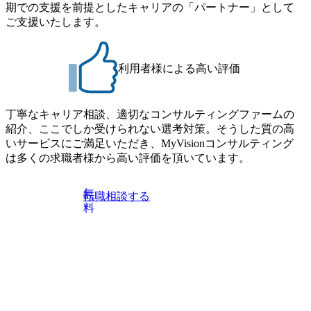
期での支援を前提としたキャリアの「パートナー」として
BTIEMOnWUWREjOFLO1IL1KPEi4dgCbb Forbes JAPAN Bra
細な場所については参加者の方へ個別でご連絡いたしま
ご支援いたします。
ndVoice Studio 「求めるのは、競争と連帯 。IT特化の急成長
す。 コンサルファームにてマネージャー以上の職務を担当
ファーム・Dirbatoの社員支援」 https://forbesjapan.com/articles/
している方
detail/69848 MyViision企業インタビュー① https://my-vision.co.
利用者様による高い評価
jp/consulting-firm/dirbato/interview01 MyViision企業インタビュ
ー② https://my-vision.co.jp/consulting-firm/dirbato/interview02 20
26年8月18日(火) 19:00開始～最長20:00終了 2026年8月13日
(木) 16:00 当日はDirbatoの現役トップコンサルタントが業界
丁寧なキャリア相談、適切なコンサルティングファームの
動向を踏まえ、コンサルティング市場の最新トレンドをお
紹介、ここでしか受けられない選考対策。そうした質の高
伝えいたします。コンサルティング業界への転職を迷われ
いサービスにご満足いただき、MyVisionコンサルティング
ている方や情報収集を行いたい方のご参加も歓迎です。更
は多くの求職者様から高い評価を頂いています。
に、当日は現場コンサルタントとの座談会も開催します。
上位職のコンサルタントだけでなく、メンバークラスのコ
無
転職相談する
ンサルタントも登壇しますので、当社へ気になることや転
料
職後のご不安な事はその場でご質問いただけますので、ぜ
ひお聞きください！ ※過去の質問例)会社の強みや中長期の
方向性、コンサルタントとSEの違い、他コンサルファーム
との違い、今後のキャリアパス など。 会社説明＋座談会(1
9:00～20:00) ・書類免除でのご対応もしておりますので担当
リクルーターまでご相談下さい。 ・ご希望の方は、会社説
明会兼現場座談会実施後、カジュアル面談もしくは1次選考