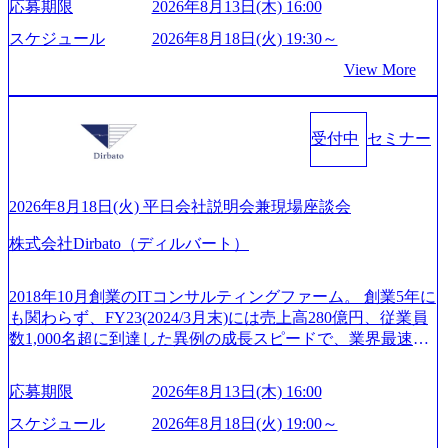
スタイム制度を実施しており、月単位の決められた労働時
応募期限
2026年8月13日(木) 16:00
対しては完全成功報酬制を採用し、M&A以外の選択肢も尊
広いプロジェクトに従事 - 鈴木健仁氏：新卒でベイカレン
間の範囲内で、出社・退社の時刻を社員の自己裁量に委
重する姿勢を持ち、将来の株価成長を取り込むスキームの
トに入社し最年少ディレクターを経てXspearに参画 - 梶田
スケジュール
2026年8月18日(火) 19:30～
ね、ワークライフバランスを図りながら効率的に働くこと
構築や事業承継支援も行う TWOSTONE&SonsグループはM
威人氏：BCG出身。金融業界における戦略策定、DX戦略立
ができる 【休日】 土日祝休みの完全週休2日制 2025年度の
View More
&A業界のリーディングカンパニーであり、領域にこだわら
案、人事組織テーマに強みを持ち、メディア・エンタメ業
年間休日は125日（GW8日、夏季9日、年末年始9日） 有給
ず幅広い案件に携わりながら自己成長とキャリアの挑戦が
界においてはDX戦略立案、NFT等の新規事業立案を得意と
休暇は年間24日（4月1日入社の場合）で、入社日に付与さ
可能 M&Aセンター出身者3名がメインメンバーであり、経
する。 - 藏満 一馬氏：アクセンチュア出身。金融業界を中
れます。 年次有給休暇の残日数は、翌年度に繰り越すこと
受付中
セミナー
験豊富なアドバイザーと共に働くことで、M&Aや財務アド
心に、DX戦略策定、新規事業立案、組織変革、規制対応等
ができます。 慶弔休暇は、事由により取得可能日数は異な
バイザリーなどの専門知識を獲得し、キャリアを発展させ
の幅広いプロジェクトを主導する。 - 天野 善仁氏：19卒Pw
りますが、3～7日の連続休暇を取得できます。 リフレッシ
る機会が提供される 主担当成約で10件以上ある人は課長職
C出身。Xspear最年少シニアマネージャー 社員インタビュー
ュ休暇は、規程で定める勤続年数ごとに、連続5日のリフレ
となり、平均3000万～4000万の年収となる 内訳としては個
ページ (https://www.xspear.co.jp/career/interviews/) 戦略だけの
2026年8月18日(火) 平日会社説明会兼現場座談会
ッシュ休暇を取得できます。 【育児や子の看護、介護など
人インセンティブ＋チームインセンティブ 課長は部下を育
コンサルは終わり──コンサル業界の風雲児に聞く。“これ
の制度】 育児休暇： 対象：小学校1年修了時の3月31日まで
株式会社Dirbato（ディルバート）
成活躍させるためのナレッジシェアおよび丁寧なOJTを欠か
から”のコンサルの在り方 (https://www.businessinsider.jp/articl
の子を育てるすべての従業員※期間：通算3年間 短時間勤
さずにチームとして動く組織風土がある 2026年8月18日(火)
e/20250205-simplex-xspear/) Xspear Consultingがえるぼし認定
務： 対象：小学校卒業までの子を育てるすべての従業員 1
19:30～ 所要時間 : 約1時間 2026年8月13日(木) 16:00 ＼応募
を取得 (https://www.agara.co.jp/article/382811) シンプレクスと
2018年10月創業のITコンサルティングファーム。 創業5年に
日2時間15分まで、始業・終業時刻の繰り上げ・繰り下げが
意思不問・業界未経験歓迎！／ M&A承継機構のビジョンや
Xspear Consultingが、東京都港区の行政手続き100%デジタル
も関わらず、FY23(2024/3月末)には売上高280億円、従業員
可能 子の看護休暇： 子1人につき5日まで取得でき、1時間
業務内容、実際の働き方について詳しくお伝えするオンラ
化を支援 (https://www.afpbb.com/articles/-/3520247) 【未経験
数1,000名超に到達した異例の成長スピードで、業界最速と
単位で取得することも可能 家族看護休暇： 5日まで取得で
イン説明会を開催いたします。 M&A業界に興味があり、ま
者】 ・年収UPでのオファー ・ワンプールで様々なインダ
なる10期1,000億円に対して、現状では計画値を上回る事業
き、1時間単位で取得することも可能 【独身寮、住宅手当制
ずはどんな仕事か知りたい 転職を考えたばかりで、幅広く
ストリーやソリューションを裁量をもって経験できる ・上
成⻑を遂げている。 現在コンサルティングファームでは外
度など】 独身寮：富山事業所の近くに、白風寮と青風寮の2
応募期限
2026年8月13日(木) 16:00
業界の情報を集めたい 働くイメージを具体的に知りたい M
流工程、先端技術を学べる環境 【コンサルファーム経験
資も含めて売上高TOP10にランクインしている。 主力事業
つの寮があり、以下の入居基準を満たす方が入居可能で
&A業界にご興味がある方、転職を少しでもお考えの方はも
者】 ・専門領域に軸足を置きながら、他領域にもチャレン
はITコンサルティング。幅広い業界の大企業を中心に、IT
スケジュール
2026年8月18日(火) 19:00～
す。 ＜入居基準＞ ・満33歳までの独身者 ・自宅から勤務地
ちろん、情報収集をしたい方でも歓迎です。お気軽にご参
ジできる環境 ・タイトルアップでのオファー ・現職ファー
戦略策定等の上流工程から実装・運用定着まで一気通貫で
までの通勤総時間が2時間を超えること 住宅手当： 本社の