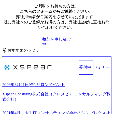
ご興味をお持ちの方は、
こちらのフォームからご連絡
ください。
弊社担当者がご案内をさせていただきます。
既に弊社へのご登録がお済の方は、弊社担当者に直接お問
い合わせください。
参加を申し込む
無
料
おすすめのセミナー
受付中
セミナー
2026年8月21日(金) サロンイベント
Xspear Consulting株式会社（クロスピア コンサルティング株
式会社）
2021年4月、大手ITコンサルティング会社のシンプレクス社