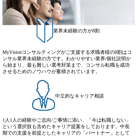
げれば常に新しいテーマのチャレンジ機会を提供している
残業代をつけさせないといったことはしない DE&Iにおいて
（ワンプール制） そのため、全体の離職率10％以下、未経
は女性活用や外国人/高齢者/障碍者などさまざまなバックグ
験3年未満の離職率は0％と驚異の定着率を誇る 大手ファー
ラウンドを持つメンバーの働く環境を整えている SDGsの推
ムと同水準以上の報酬制度であり、ファーム経験者の場合
進にも積極的で、プロボノ支援等を行っている 部活動も活
は、転職時報酬アップが基本 強く「個人」の成⾧を重視す
発で、多くのクラブが立ち上がっており、さまざまな役
業界未経験の方が8割
るカルチャーであり、昇進に枠もなく、今ならReadyになれ
職・所属・組織を超えて社員間のネットワーク形成・交流
ば上がれる環境となっている 安定した経営環境の下、コン
の場となっている <u>教育・研修プログラムが非常に充実</
サルティングファームの立ち上げフェーズに関わることが
u>しており、自己成長の機会も多い DirTuneという社内限定
MyVisionコンサルティングがご支援する求職者様の8割はコ
できる 豊富な経験を持つコンサル経験者の場合は、自らチ
番組があり、新卒紹介、会社の七不思議紹介等、規模が大
ンサル業界未経験の方です。わかりやすい業界/個社説明か
ームを立ち上げることが可能 裁量をもった営業活動、デリ
きくなっていく中で社員同士のつながりを広げる取り組み
ら始まり、最も難しい選考対策まで、コンサル転職を成功
バリー活動ができる(スタートアップとの協業、新規ソリュ
もしている 今後の成長戦略として海外展開を見据えてい
させるためのノウハウが蓄積されています。
ーションの開発 など) シンプレクスの顧客基盤、エンジニ
る。足元のグローバル案件割合は10%程度だが、英語が得
アケイパビリティを活かた確度の高い事業立ち上げが経験
意でグローバル案件に興味がある方はアサインされるチャ
できる 2026年8月21日(金) 19:30〜21:30 (19:20開場) 2026年8
ンスも大きい。 代表インタビュー https://note.com/dirbato/n/n0
月12日(水) 16:00 ※参加状況によっては抽選とさせていただ
a040c36b128 Forbes JAPAN BrandVoice Studio 「使命はテクノ
中立的なキャリア相談
く可能性がございます。 このたび、ファーム経験者の方を
ロジーで企業の可能性を引き出すこと。日本に求められるI
対象にした懇親会形式の採用イベント「サロンイベント」
Tコンサルタントという伴走者」 https://forbesjapan.com/article
を開催いたします。 カジュアルな場で現場社員と直接交流
s/detail/67452 Forbes JAPAN BrandVoice Studio 「コンサル業
できる機会ですので、ぜひご参加ください。 当日はXspear
界におけるIT人材価値再興。Dirbatoの最前線パートナーが
1人1人の経験やご志向/ご事情に添い、「今は転職しない」
Consulting代表取締役の早田とMDやその他現場社員が複数
切り開くテクノロジーの変革」 https://forbesjapan.com/articles/
という選択肢も含めたキャリア提案をしております。中長
preview/68657?preview=TAI1oir8Coe5Df3zuZhtd24YfH72/Zzdm
名参加する予定です！ ●費用 : 無料 虎ノ門ヒルズ付近 ※詳
期での支援を前提としたキャリアの「パートナー」として
BTIEMOnWUWREjOFLO1IL1KPEi4dgCbb Forbes JAPAN Bra
細な場所については参加者の方へ個別でご連絡いたしま