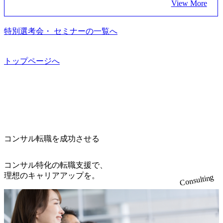
View More
加ください。 当日は、質疑応答のお時間もご用意しており
ムより高いオファー年収 ・実力主義でプロモーションでき
支援している。 他方、インキュベーション事業を手掛けて
近くには独身寮や社宅等が無いため、条件を満たす方には
ます。 是非、説明会にてお話できることを楽しみにしてお
る（ダブルスキップもあり） ・週に1度のアサインｍｔｇで
いるのも同社の特徴であり、 自社で新規事業開発も手掛け
住宅手当を支給します。 また、独身寮は男性のみの入居と
ります。 説明会後にアンケート回答をお願いいたします。
こまめに社員のキャリアについて検討してもらえる。結
つつ、複数社への出資～ハンズオン支援も行っている。 (参
特別選考会・ セミナーの一覧へ
なるため、入居基準を満たす女性には住宅手当を支給しま
オンライン(Google meets)
果、なりたいキャリアを反映できるｐｊにアサインしても
考) https://www.dirbato.co.jp/service/incubation.html (https://www.
す。 住宅手当は、一般賃貸物件を従業員が契約し、規程で
らえる ・シンプレクスというテクノロジーに強い部隊がい
dirbato.co.jp/service/incubation.html) 大手総合系コンサルティ
定める金額を会社が支払います。 その他： 採用時や転勤等
るため、エンジニアの視点からも協業しクライアントへ価
ングファームや、Slerなどから優秀層が多数ジョイン。 http
トップページへ
による引っ越し費用は、会社が負担します。 2026年8月18日
値提供できる ・デリバリー中心の案件もあればセールス中
s://storage.googleapis.com/our-vision-production.appspot.com/publi
(火) 19:00～20:00 2026年8月13日(木) 16:00 応募をご検討され
心の案件もあり、個々の裁量や得意領域に合わせた売り上
c/images/20240925205344_42693807-c7d5-418f-965b-3a03a5dd5
ている方を対象に、会社説明会を実施予定です。 ● 求人名
げの立て方を選べる ここ1年で社員数60名⇒100名超、売上
723_1200x559.webp 楽天グループ、SMBCグループ、NTT、
・【富山】半導体製造装置の生産エンジニア(製造・生産工
今期18億円⇒来期30億円（いずれも約170％アップ）と急成
良品計画、ファーストリテイリング等大手企業が中心顧客
程の管理業務) ※主任候補・リーダークラス ・【砺波】半
長中のファームである また、成長中ファームのため優秀な
直近では大阪万博のプロジェクトをAC、PwCとのコンペに
導体製造装置の生産エンジニア(製造・生産工程の管理業務)
上司の近くで働けるチャンスも多い(ボストン・コンサルテ
勝ち受注。 業務システム、ToC向けアプリ、セキュリティ
※主任候補・リーダークラス オンライン (Microsoft Teams)
ィング・グループ出身者等 (https://www.xspear.co.jp/member/ta
等万博に関するあらゆるIT関連業務をコンサルティングし
※顔出しは不要です。ご質問頂く際のみ、顔出ししていた
コンサル転職を成功させる
keto_kajita/)） 多様なメンバー、多様なプロジェクトによる
ている。 <u>ワンプール制</u>を取っており、業界の枠に縛
だければと存じます。
自己成長機会が多く、新たなチャレンジが可能 100名規模に
られず様々な案件にチャレンジ可能 専属の営業部隊がお
も関わらず、外資系戦略コンサルティングファームや総合
り、<u>営業活動に工数を割かれることなくデリバリーに注
コンサル特化の転職支援で、
系コンサルティングファームをはじめ、メーカー、ITベン
力可能</u> 従業員満足度を非常に重視しており、意にそぐ
理想のキャリアアップを。
Consulting
チャー、外資系金融機関など多彩な出自で構成されてお
わないプロジェクトにアサインされてしまった場合、半強
り、常に刺激を受けながらプロジェクトワークが可能 総合
制的に別のプロジェクトに異動することが可能。その結
コンサルティングファームの名の通り、全方位のクライア
果、<u>退職率も10%程度</u>(他社平均は2～30%程度) 残業
ントに対して様々なプロジェクトが存在しており、手を上
時間は<u>平均30時間程度。</u>バリューが出ていないから