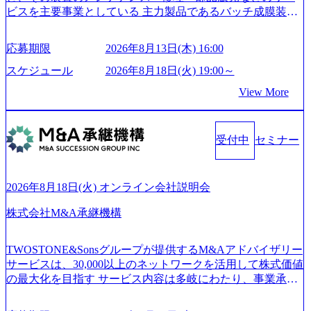
our-vision-production.appspot.com/public/images/20240925204135
ビスを主要事業としている 主力製品であるバッチ成膜装置
_93b1bff3-f71c-4bc9-8bd9-72a8a4826007_1200x554.webp https://
は、世界中の半導体デバイスメーカーから高く評価され、
storage.googleapis.com/our-vision-production.appspot.com/public/i
世界トップクラスのシェアを有している 技術と対話を通じ
mages/20250502152751_46c65543-87ef-4e86-a85a-8649e1c532f9
応募期限
2026年8月13日(木) 16:00
て未来を創造し、社会課題の解決に貢献することを目指し
_956x512.webp https://storage.googleapis.com/our-vision-producti
on.appspot.com/public/images/20250502152804_ba6aaa1a-9ffc-4f
ている Mission:私たちの技術/私たちの対話 Vision:夢を未来
スケジュール
2026年8月18日(火) 19:00～
2a-9b40-06fff8ee19af_961x517.webp https://storage.googleapis.co
につなぐベストパートナー Value:私たちの技術/私たちの対
View More
m/our-vision-production.appspot.com/public/images/202505021528
話 IoT社会の浸透、AIの加速等により半導体需要は世界中で
31_721b100c-62c9-4258-aa0e-97182898115f_960x510.webp シ
急伸長しており、それに伴い半導体製造装置の需要も伸長
ンプレクス社は、FinTech領域に強みを持つITコンサルティ
中 https://storage.googleapis.com/our-vision-production.appspot.co
ング会社で、NRI、NTTDATAと同じく世界のFinTech Ranki
受付中
セミナー
m/public/images/20260224131045_0fee4978-bb25-43a7-a367-542
ngsTop 100企業にも選出されている。ITコンサルティング、
6b95cd599_1200x543.webp https://storage.googleapis.com/our-visi
開発、運用保守と言った全工程を行う「一気通貫体制」が
on-production.appspot.com/public/images/20260224131052_2abe7
特長 ビジネスへの深い理解を持つコンサルタントが集うXs
cb8-329e-4a45-a8f5-73d9728b2cd7_1200x486.webp https://storag
2026年8月18日(火) オンライン会社説明会
e.googleapis.com/our-vision-production.appspot.com/public/image
pearと、最先端テクノロジーに深い知見を持つシンプレクス
s/20260224131100_d8b3379f-6e64-4566-aea4-924f21977d35_120
社またはグループ会社との協力体制を築いている Xspear社
株式会社M&A承継機構
0x460.webp https://storage.googleapis.com/our-vision-production.a
はあくまでもコンサルティングファームであり、システム
ppspot.com/public/images/20260224131116_05d25aab-49d6-4429-
開発を担当することはない https://storage.googleapis.com/our-vi
810e-138e27965ee8_1200x386.webp グローバル人財育成を目
TWOSTONE&Sonsグループが提供するM&Aアドバイザリー
sion-production.appspot.com/public/images/20240925204111_caa9
的とした「語学研修」、効果的なプレゼンのポイントを掴
サービスは、30,000以上のネットワークを活用して株式価値
4e4b-6aae-45a6-a0ce-b98154c816a2_1153x543.webp メンバー情
み実践に強くなるための「プレゼン研修」、自社キャリア
の最大化を目指す サービス内容は多岐にわたり、事業承継
報 (https://www.xspear.co.jp/member/)一部抜粋 - 伊勢山 昇吾氏:
アドバイザーによる自身のキャリア構築をめざす「キャリ
コンサルティングやM&Aアドバイザリー、財務アドバイザ
ベイカレントにてIT戦略立案から実装支援を軸に、様々な
ア開発研修」などがある 生産現場を含む全部門でフレック
リーなどが含まれており、幅広いニーズに対応 譲渡企業に
業界で新規事業戦略、成長戦略、PMI推進、業務改革等の幅