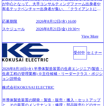
が中心となって、大手コンサルティングファーム出身者や
有名テックベンチャー出身者が集い、「クライアントにと
って真のデジタルトランスフォーメーションを創造した
い」という想いの下で立ち上げた新鋭ファーム テクノロジ
応募期限
2026年8月12日(水) 16:00
ーがビジネスの成功に大きな影響力を持つDX時代におい
て、20年以上にわたってFintech業界を中心に最先端テクノ
スケジュール
2026年8月21日(金) 19:30〜
ロジーを提供してきたシンプレクスのノウハウを活かしつ
View More
つ、あらゆる業種・業界のクライアントの企業価値の最大
化を支援するために、戦略策定、組織改革、人材育成、業
務改善、実行支援などのコンサルティングサービスを一気
受付中
セミナー
通貫で提供するのが特徴（いわゆる総合コンサルティング
ファーム） 社名の由来は”DXエリアにSpir（槍）を指して
切り開く””simplexないでは金融以外の領域にX（クロス）し
ていく”という位置づけ 一昔前は金融が強い企業として認知
2026年8月18日(火) 半導体製造装置の生産エンジニア(製造・
されていたが、現在金融の売上割合は全体の3割。現在はTo
生産工程の管理業務) ※主任候補・リーダークラス・ポジシ
C事業を始め、パブリック、製造業、通信、エンタメ、教
ョン説明会
育、保健など幅広く強みのあるファーム。 ワンプール制で
株式会社KOKUSAI ELECTRIC
はあるが、社員の興味のある分野やスキルを活用したいな
どの希望は考慮してのアサイン。 そのため、専門性を身に
着けたい方でも幅広に経験を積みたい方でも、キャリア形
半導体製造装置の開発・製造・販売・搬入・セットアップ
成が柔軟に可能な環境である。 https://storage.googleapis.com/
と、その装置のメンテナンス・修理・部品販売などのサー