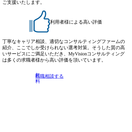
ご支援いたします。
ndVoice Studio 「求めるのは、競争と連帯 。IT特化の急成長
す。 コンサルファームにてマネージャー以上の職務を担当
ファーム・Dirbatoの社員支援」 https://forbesjapan.com/articles/
している方
detail/69848 MyViision企業インタビュー① https://my-vision.co.
利用者様による高い評価
jp/consulting-firm/dirbato/interview01 MyViision企業インタビュ
ー② https://my-vision.co.jp/consulting-firm/dirbato/interview02 20
26年8月18日(火) 19:00開始～最長20:00終了 2026年8月13日
(木) 16:00 当日はDirbatoの現役トップコンサルタントが業界
丁寧なキャリア相談、適切なコンサルティングファームの
動向を踏まえ、コンサルティング市場の最新トレンドをお
紹介、ここでしか受けられない選考対策。そうした質の高
伝えいたします。コンサルティング業界への転職を迷われ
いサービスにご満足いただき、MyVisionコンサルティング
ている方や情報収集を行いたい方のご参加も歓迎です。更
は多くの求職者様から高い評価を頂いています。
に、当日は現場コンサルタントとの座談会も開催します。
上位職のコンサルタントだけでなく、メンバークラスのコ
無
転職相談する
ンサルタントも登壇しますので、当社へ気になることや転
料
職後のご不安な事はその場でご質問いただけますので、ぜ
ひお聞きください！ ※過去の質問例)会社の強みや中長期の
方向性、コンサルタントとSEの違い、他コンサルファーム
との違い、今後のキャリアパス など。 会社説明＋座談会(1
9:00～20:00) ・書類免除でのご対応もしておりますので担当
リクルーターまでご相談下さい。 ・ご希望の方は、会社説
明会兼現場座談会実施後、カジュアル面談もしくは1次選考
の対応もさせて頂きますので担当リクルーターまでご相談