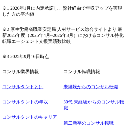
下さい。なお、当日はコンテンツに変更があること、ご了
承ください。 【服装・持ち物】 ・特になし カジュアルな服
※1 2026年1月に内定承諾し、弊社経由で年収アップを実現
装でご参加ください。 【募集ポジション】 ITコンサルタン
した方の平均値
ト(役職問わず) 【案件内容(一例)】 ・IT戦略立案/IT中長期
ロードマップ策定 ・全社クラウド基盤グランドデザイン策
※2 厚生労働省職業安定局 人材サービス総合サイトより 最
定 ・全社デジタルトランスフォーメーション企画構想 ・業
新2025年度（2025年4月~2026年3月）におけるコンサル特化
務/組織/システムの現状分析/RPA選定/導入/実装 ・プライベ
転職エージェント支援実績数比較
ート/パブリッククラウド導入 ・AI活用による業務効率化/
業務再構築 ・IoTを活用したデジタルワークスタイル変革案
企画 ・Disruptive Technologyを活用した新規事業の立案/推
※3 2025年9月16日時点
進 など 【中途入社社員の入社の決め手(一例)】 ・創業
フェーズに参画し、コアメンバーとして会社を一緒に創り
コンサル業界情報
コンサル転職情報
上げていきたい ・サービスやソリューションに捉われず、
顧客が真に求めるサービスを提供したい ・様々な業種業界
でのプロジェクトに参画し、自身のスキルアップを図りた
コンサルタントとは
未経験からのコンサル転職
い ・エンジニア経験を活かして要件定義や提案、企画とい
った上流工程にチャレンジしたい ・コンサルのみならず新
コンサルタントの年収
30代 未経験からのコンサル転
規事業開発にも興味があり、ゆくゆくはチャレンジしてみ
職
たい オンライン(Teams)
コンサルタントのキャリア
第二新卒のコンサル転職