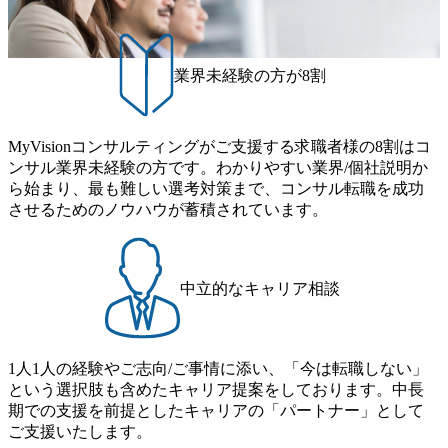
6年連続で「働きがいのある会社ベストカンパニー」に選出
され、社員モチベーションが高いと評価されている。 ​ 大手
コンサルティングファームやSIer、事業会社出身者など、多
様な経歴の社員が活躍している。 年間休日120日以上、完全
業界未経験の方が8割
週休2日制、有給休暇初年度10日(消化率46.3%)、特別休暇5
日など、充実した休暇制度を整備している。 ​ 月平均残業時
間は25時間であり、ワークライフバランスを重視した働き
MyVisionコンサルティングがご支援する求職者様の8割はコ
方が可能である。 ​ スポレク制度や入社者歓迎会、全社員集
ンサル業界未経験の方です。わかりやすい業界/個社説明か
会、リフレッシュ休暇など、社員同士の交流や健康をサポ
ら始まり、最も難しい選考対策まで、コンサル転職を成功
ートする取り組みが充実している。 2026年8月16日(日) 10:0
させるためのノウハウが蓄積されています。
0～19:00予定 ※シニアコンサルタント職・マネージャー職
想定の方のみ参加可能です。 2026年8月12日(水) 16:00 平日
なかなか転職活動の時間が取れない方や、サクッと短期間
で転職先を決めたい方へ。 1日で選考が終了する、1day選考
中立的なキャリア相談
会のご案内です。 ●書類選考 → 一次面接 → 二次面
接 ※選考状況に応じて、三次面接を後日依頼させていただ
く場合がございます ※当日二次面接へお進みいただいた方
は、以下書類が必要となりますため、併せて事前にご提出
1人1人の経験やご志向/ご事情に添い、「今は転職しない」
をお願いいたします。 ・前年の源泉徴収票 ・給与明細3か
という選択肢も含めたキャリア提案をしております。中長
月分 内定の場合は、後日、オファー面談がございます。 書
期での支援を前提としたキャリアの「パートナー」として
類選考通過後、一次面接時間と面接用URLをご案内差し上
ご支援いたします。
げます。 ご応募時の履歴書にお写真添付無き場合は、お写