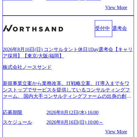
ム ※初回プログラム : 8月29日(土)10:00～13:30 2026年8月12
ていく予定 優秀層にはどんどん事業立ち上げを任せていく
こともあるが実態としては経営戦略策定や新規事業立案な
View More
日(水) 16:00 Bain & Company Tokyoでは、「Tokyo Be Bold Pr
社風。エス・エム・エス出身の起業家も多く、SMSマフィ
どのトップラインを上げるための戦略案件も多く存在 特に
ogram (女性候補者向け選考支援プログラム)」を実施いたし
ア（Paypalマフィアのもじり）という単語も存在 https://stalgi
スポーツ&エンターテイメント領域ではBig4に先んじて注力
ます。クライアントに斬新なソリューションを提供し、複
e.co.jp/sms-mafia-map/ (https://stalgie.co.jp/sms-mafia-map/) ＜主
し、業界内で大きな存在感を誇る 社員の多様化する生活ス
雑な経営課題を解決するために、チームのダイバーシティ
受付中
選考会
な事業内容＞ - キャリア分野 - 介護職向け求人情報・人材紹
タイルやライフイベントに対応した働きやすい職場環境を
は欠かせません。是非、ユニークな視点と高い志を持つ女
介・人材派遣・資格取得スクール - 看護師向け人材紹介、
実現するため、さまざまなサポート制度を導入している 多
性の皆様に多数ご参画頂きたいと考え、プログラムを開催
コメディカル向け人材紹介等 - 介護事業者分野 - 介護事業者
文化理解や女性の活躍推進などの取り組み、また、フレッ
致します。 「未経験では難しいのではないか」、「実際女
向け経営支援プラットフォーム - 海外分野 - 医療・ヘルスケ
クス制度やフリーロケーション制度、フルリモート制度な
2026年8月16日(日) コンサルタント休日1Day選考会【キャリ
性はどのように活躍をしているのか」、「ケース面接の経
ア関連事業者向けマーケティング支援 - グローバルキャリ
どの多様な働き方をサポートする制度が整備されている 202
ア採用】【東京/大阪/福岡】
験がなく対策の仕方が知りたい」などのお声をたくさんい
アビジネス等 - 事業開発分野 - 健康保険組合向け遠隔保健指
6年8月23日(日) 9:00～18:00終了 2026年8月12日(水) 16:00 202
ただいているため、今回のプログラムでは現役の面接官と
株式会社ノースサンド
導サービス - 企業向けリモート産業保健サービス - 高齢者向
6年8月23日(日)にSustainable SCM SU 1day選考会を開催いた
食事などのカジュアルな交流、実際のプロジェクトのケー
け食事宅配情報提供サービス - リフォーム事業者情報提供
します。 当SUは「GlobalでのSCM構築」や「物流・調達コ
ススタディ、1対1の模擬面接等、複数のセッションを約1か
サービス等 2026年8月15日(土) 9:00～15:00頃(最大目安) 2026
ストの構造改革」といった伝統的なテーマに留まらずクラ
新規事業立案から業務改革、IT戦略立案、IT導入までをワ
月の期間に渡り行い、選考にご参加いただきます。コンサ
年8月12日(水) 16:00 会社説明会→1次面接→最終面接 ※基本
イアントがこれから取組むべき「グリーントランスフォー
ンストップでサービスを提供しているコンサルティングフ
ルタント未経験の方でも、戦略コンサルタントの具体的な
的には当日中に合否をお伝えしますが、他の面接官の目線
メーション」、「サーキュラーエコノミー(循環経済)」とい
ァーム。 国内大手コンサルティングファームの出身の創業
仕事内容からお話をさせていただきますので、戦略コンサ
をもって判断したい場合など、後日改めて面接をお願いす
った社会課題やテーマに対して、グローバル知見と最新の
メンバーが、「クライアントの求めていることに対して、
ルティングにご興味をお持ちの方は、この機会にぜひご応
る場合がございます。 9:00～説明会(30分前後) ↓ 順次1次
事例などを基に企業の構造改革と社会価値の創造の取り組
もっと自由に誠実に提案できる会社をつくりたい」「胸を
募ください。 ● 応募後のフロー ・書類選考後、対象者の方
応募期限
2026年8月12日(水) 16:00
面接(20分～30分) ↓ 最終面接(30分～1時間) ＜終了時間に
みを行うプロフェッショナルチームです。 今回1day選考対
張って会社が好きだと言えるような家族的な組織をつくり
にはWebテストを8月20日までに受験いただきます ・8月21
関して＞ ※個別の進捗状況により終了時間は異なりますが
象となるポジションは下記となります。 ・コンサルタント
たい」という想いで会社を設立 PwC・アクセンチュアとい
スケジュール
2026年8月16日(日) 10:00～
日までにプログラム参加者をご案内します ・初回プログラ
最大「15:00頃」の終了を目安としております。 ※当日の通
(調達改革・設備O&M)【SCS SU】 ・コンサルタント(ECM/
った大手コンサルティングファームをはじめ、SIerや事業会
ム : 8月29日(土)10:00～13:30 @ベイン東京オフィス(六本木)
View More
過人数が多い場合は、間に待ち時間が発生することや、時
SCM構想・PLM/MES改革)【SSC SU】 ・コンサルタント(物
社出身者など、様々な経歴の社員が活躍しており、働きや
・プログラム期間中はコンサルタントとの食事会、プロジ