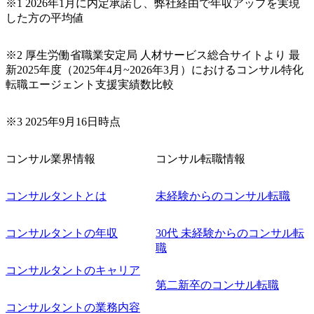
※1 2026年1月に内定承諾し、弊社経由で年収アップを実現
トマネジメント経験(3年以上) ・コンサルティングファーム
した方の平均値
出身 ・ビジネスレベルの英語力 ・マネジメント経験 ・PM
O経験 ・向上心が強く、新しいことにも果敢にチャレンジ
できる方 ・クライアントや上司、メンバーからの指摘や要
※2 厚生労働省職業安定局 人材サービス総合サイトより 最
望を素直に受け止め、改善提案できる方
新2025年度（2025年4月~2026年3月）におけるコンサル特化
転職エージェント支援実績数比較
※3 2025年9月16日時点
コンサル業界情報
コンサル転職情報
コンサルタントとは
未経験からのコンサル転職
コンサルタントの年収
30代 未経験からのコンサル転
職
コンサルタントのキャリア
第二新卒のコンサル転職
コンサルタントの業務内容