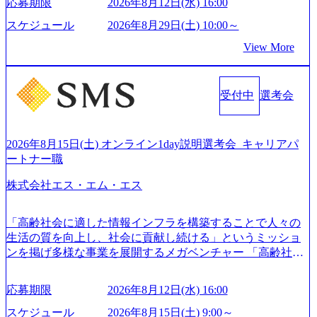
96dc8f2-7d54-42b9-a7ae-8c532c52d3d8_1200x678.webp アビー
応募期限
2026年8月12日(水) 16:00
果』である。」この原則のもと、ベインは1973年に創業さ
ムコンサルティング会社資料 (https://www.abeam.com/content/
れた。クライアントが不確かな未来の中、競争に勝てるよ
スケジュール
2026年8月29日(土) 10:00～
dam/abeam/jp/ja/about/company/ABeamConsultingCompanyProfil
う、カスタマイズされた戦略を策定し、クライアントと共
e_jpn_4.pdf) 『SAP AWARD OF EXCELLENCE 2024』にお
View More
に、提言を具体的な行動に落とし込んでいる。 徹底した
いて優秀賞「プロジェクト・アワード」を受賞 (https://prtime
「結果主義」を標榜。クライアントのフルポテンシャル実
s.jp/main/html/rd/p/000000010.000123981.html) アビームコンサ
現を目標に、具体的に目に見える成果を出すことを信条と
ルティング、社員の健康改善を支援 食事・睡眠など可視
受付中
選考会
して、全社戦略やトランスフォーメーション案件を多く扱
化 (https://www.nikkan.co.jp/articles/view/00694812) “失われた3
っている ベインの社風を体現するものとして「True North」
0年”をアビームの｢人的資本経営｣で取り戻したい (https://ww
（真北）という言葉がよくつかわれる。針が少し東に傾い
w.businessinsider.jp/post-283587) アサヒグループホールディン
て見えるTrue Northとは磁北ではなく真北、風説や思い込み
2026年8月15日(土) オンライン1day説明選考会_キャリアパ
グスのESG価値の可視化を支援 「インパクト加重会計」
による一見正しい答えや、単に理論的に正しいが実行不可
ートナー職
を用いて非財務活動の社会的インパクトを算出 (https://prtime
能な答えではなく、企業と社会の最大価値を追求した本当
s.jp/main/html/rd/p/000000015.000123981.html) NECから独立し
株式会社エス・エム・エス
の答えを提供したい、というベインのコンサルティングに
て20年近く成長を続けており、2022年3月期の連結売上高は
おける信念であり、カルチャーにもなっている。 海外オフ
991億円、1,000億円突破が目前となった 2023年4月1日時点
ィスとの連携が多く、海外プロジェクトへのアサインや海
「高齢社会に適した情報インフラを構築することで人々の
でグループ従業員数は7523人と、国内でも有数の規模のコ
外オフィスへのトランスファー制度などが充実している。
生活の質を向上し、社会に貢献し続ける」というミッショ
ンサルティング会社となり、今後も成長性が大きくみられ
東京オフィスに来るグローバルメンバーも多く、グローバ
ンを掲げ多様な事業を展開するメガベンチャー 「高齢社会
る 日本企業的な柔らかい雰囲気が特徴的で、従業員方の人
ル・ワンチームで活動している。プロボノ活動にも力を入
×情報」を切り口として「介護」「医療」「ヘルスケア」
柄の良さや未経験者への充実したオンボーディング支援(入
れており、これまで多くのNPO・NGOなどの非営利団体に
「シニアライフ」の領域で、40以上のサービスを開発・運
社時に10日間の間みっちりとコンサルの基礎を支援)を魅力
応募期限
2026年8月12日(水) 16:00
無償でコンサルティングを提供している。 2026年8月29日
営 16期連続で増収増益を達成し、海外では17ヵ国で事業を
に感じ、他Big4ではなくアビームを選ぶ方も多数 アビーム
(土) の対面Kick-offイベントを皮切りに1か月程度のプログラ
展開 今後も既存事業の拡大・成長と新規事業の開発を進め
といえばSAPをはじめとしたシステム、とイメージされる
スケジュール
2026年8月15日(土) 9:00～