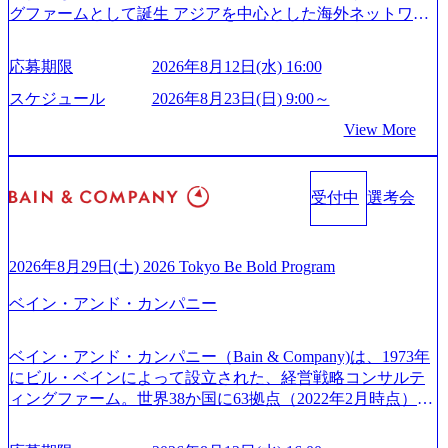
グファームとして誕生 アジアを中心とした海外ネットワー
クを通じ、各国や地域に即したグローバル・サービスを提
供している日系最大級の総合コンサルティングファーム
応募期限
2026年8月12日(水) 16:00
『Build Beyond As One ®.』をブランドメッセージに掲げ、
企業や組織の変革を通じて社会や産業の課題を解決し、未
スケジュール
2026年8月23日(日) 9:00～
来のありたい姿を実現するとともに、クライアント変革の
View More
確実な実現と社会的価値及び経済的価値の追求にも貢献 NE
Cとの戦略的資本提携も実現して、現在はNECのグループ会
社であり、戦略、業務改革、IT、組織・人事、アウトソー
受付中
選考会
シングなどの専門知識と、豊富な経験を持つ約6,000名を超
えるプロフェッショナルを有する 金融、製造、流通、エネ
ルギー、情報通信、公共事業など幅広い分野をクライアン
トとしている SAP領域においては日本市場No.1を誇り、全
2026年8月29日(土) 2026 Tokyo Be Bold Program
世界で6,400件以上、日本国内で企業最多の5,399件のSAP認
ベイン・アンド・カンパニー
定コンサルタント資格を取得している また、日本国内企業
として最多の3,200件のSAP S/4HANA®認定コンサルタント
資格も保有、さまざまな業界・業種でのプロジェクト実績
ベイン・アンド・カンパニー（Bain & Company)は、1973年
と蓄積されたノウハウを基に独自の方法論やテンプレート
にビル・ベインによって設立された、経営戦略コンサルテ
を開発し、それらを活用してお客様に最適なSAPコンサル
ィングファーム。世界38か国に63拠点（2022年2月時点）、
ティングサービスを提供する https://storage.googleapis.com/our
東京オフィスは1982年に開設。 「コンサルタントがクライ
-vision-production.appspot.com/public/images/20240925132728_9
アントにお届けするのは単なるレポートではなく、『結