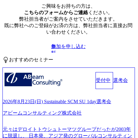
ご興味をお持ちの方は、
こちらのフォームからご連絡
ください。
弊社担当者がご案内をさせていただきます。
既に弊社へのご登録がお済の方は、弊社担当者に直接お問
い合わせください。
参加を申し込む
無
料
おすすめのセミナー
受付中
選考会
2026年8月23日(日) Sustainable SCM SU 1day選考会
アビームコンサルティング株式会社
元々はデロイトトウシュトーマツグループだったが2003年
に脱退し、 日本発、アジア発のグローバルコンサルティン