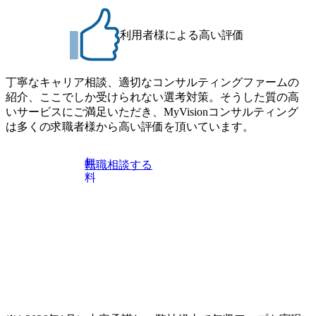
真付き履歴書データ(PDF)のご提出を面接前日午前10時まで
にお願い致します。 オンラインでの面接となりますので、
利用者様による高い評価
お時間になりましたらご案内のURLよりご入室下さい。 一
次面接終了後、メールにて合否のご連絡を差し上げます。
一次面接通過の際は、二次面接のお時間もご案内差し上げ
丁寧なキャリア相談、適切なコンサルティングファームの
ますので、ご確認下さい。 二次面接結果は、給与明細3ヶ月
紹介、ここでしか受けられない選考対策。そうした質の高
分等の書類提出から3日程度を目処に、メールにてご案内差
いサービスにご満足いただき、MyVisionコンサルティング
し上げます。 東京都中央区銀座4丁目12−15 歌舞伎座タワー
は多くの求職者様から高い評価を頂いています。
7F 大阪府大阪市北区梅田三丁目2番2号 JPタワー大阪17F
福岡県福岡市中央区天神1-1-1 アクロス福岡12F 【本社】
上記本社もしくは東京近郊のクライアント先 プロジェクト
無
転職相談する
により他拠点の案件にリモートで参画いただくこともあり
料
ます 【関西支社】上記関西支社もしくは大阪近郊のクライ
アント先 プロジェクトにより他拠点の案件にリモートで参
画いただくこともあります 【福岡営業所】上記福岡営業所
もしくは福岡近郊のクライアント先 プロジェクトにより他
拠点の案件にリモートで参画いただくこともあります ※受
動喫煙対策 本社は【敷地内禁煙(屋内・外、喫煙可能場所あ
り)】だが、配属先により異なる オンライン ●以下のいずれ
かに該当 ・IT領域におけるエンジニアの実務経験1年以上
※設計～開発のご経験(アプリ/インフラ不問) ・プロジェク