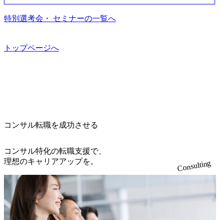
間が伸びる可能性がございます。 勤務地問わず オンライン
流改革/需給プロセス改革)【SSC SU】 ・SCM/ECMデータ・
すく魅力的な環境が整っているため、定着率が高いことか
ェクトのご紹介、ケースワークショップなどを実施します
書類選考を通過された方
プロセス分析・AI活用_Sustainable SCM Strategy Unit(Strategy
ら「働きがいのある会社」に4年連続ベストカンパニーに選
特別選考会・ セミナーの一覧へ
・10月17日(土)開催の選考会にて採用面接を実施する予定で
Consultant職)≪東京・大阪≫ ・コンサルタント(SCS SUオー
出されている。 残業時間は平均30時間程度 事業/IT戦略立案
す ※ご都合が合わない方は別途調整いたします 初回プロ
プンポジション)【SCS SU】 ※当日は全体での会社説明な
や各種プロジェクトマネジメント、最先端テクノロジーの
グラム : ベイン東京オフィス(六本木) ※イベントによりオン
どはなく、個別選考のみの実施を予定しています ※1名あた
導入支援までワンストップでサービスを提供する。「世界
トップページへ
ラインまたはオフラインの実施 ※東京オフィスのみのご応
りの拘束時間は1時間～最大2時間半程度を想定しています
をデザインする」というビジョンを掲げ、クライアント目
募となります。他オフィス希望を含めたご応募はお受けい
※1次面接と最終面接の間をなるべく空けないよう調整して
線のきめ細やかな気配りで、クライアントが本当に求めて
たしかねますのでご了承ください ● フルタイムでの職務経
おりますが、調整が叶わないケースもございます オンライ
いることは何かを追究し、本当に価値のある成果を提供し
歴を2年以上お持ちの方で、東京オフィスのコンサルタント
ン 書類選考通過者
ている。 2015年創業ながら、従業員数が1年で300人強増加
ポジションに応募意思がある方 ● 英語・日本語ともにビジ
の736名(2024年1月)に到達。上場を目指し、さらに採用のス
ネスレベルの方 ※日本語が母国語でない方は日本語能力
ピードを上げている。 人にフォーカスをして急成長する唯
試験N1またはそれ相当の上級レベルの日本語力(会話・読解
一無二のコンサルティングファーム【株式会社ノースサン
力)
コンサル転職を成功させる
ド 執行役員新山氏、庄司氏インタビュー】 (https://my-vision.
co.jp/consulting-firm/northsand/interview01) ノースサンドは201
コンサル特化の転職支援で、
5年に設立され、前年比205%の売上成長を遂げるなど、急
理想のキャリアアップを。
速な成長を遂げている。 ​ 新規事業立案から業務改革、IT戦
Consulting
略立案、IT導入までをワンストップで提供するコンサルテ
ィングファームである。 ​- 2025年1月時点で従業員数1,209名
を擁し、事業拡大を続けている。 #### 企業魅力 「人」にフ
ォーカスを当てたコンサルティング会社として、社員の人
間力を強みとしたサービスを提供している。 ​- - 2018年から