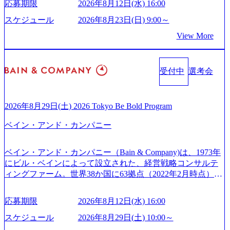
6218) 大手広告代理店出身者などマーケティングのトップ人
応募期限
2026年8月12日(水) 16:00
『Build Beyond As One ®.』をブランドメッセージに掲げ、
的な成長を若手に任せられる環境 対面でのコミュニケーシ
材が集結するワケ (https://markezine.jp/article/detail/45446) エン
企業や組織の変革を通じて社会や産業の課題を解決し、未
ョンメリットを重視するため出社勤務。1日の労働時間平均
スケジュール
2026年8月23日(日) 9:00～
ジニアからコンサルタントへ。会社に入って、何が変わっ
来のありたい姿を実現するとともに、クライアント変革の
9.2時間、有休消化率81%(2024年度の年間データ、エンジニ
た？ (https://www.businessinsider.jp/post-288838) プラダ：ラグ
View More
確実な実現と社会的価値及び経済的価値の追求にも貢献 NE
ア組織） 2026年8月22日(土) 10:00～最長16:00 2026年8月10
ジュアリー製品のパーソナライゼーション (https://www.acce
Cとの戦略的資本提携も実現して、現在はNECのグループ会
日(月) 16:00 ※応募者が定員を上回る場合は、厳正なる審査
nture.com/jp-ja/case-studies/song/prada-luxury-product-customizati
社であり、戦略、業務改革、IT、組織・人事、アウトソー
の上参加者を決定させていただきます。ご了承ください。
on) 大正製薬：ITカーブアウト支援 (https://www.accenture.co
受付中
選考会
シングなどの専門知識と、豊富な経験を持つ約6,000名を超
● 当日の流れ 受付 → 会社説明会 → 面接(会社説明会終了
m/jp-ja/case-studies/consulting/taisho-pharmaceutical)（ストラテ
えるプロフェッショナルを有する 金融、製造、流通、エネ
後、随時ご案内) ※全てリモートにて実施します。 ※参加
ジー & コンサルティング） ソフトバンク：初のオンライン
ルギー、情報通信、公共事業など幅広い分野をクライアン
される方に個別に当日の面接案内をお送りいたします。 ※
開催「SoftBank World 2020」でマーケ＆営業のDX実現 (http
トとしている SAP領域においては日本市場No.1を誇り、全
通常の選考フローと異なり、事前に適性検査をご受検いた
2026年8月29日(土) 2026 Tokyo Be Bold Program
s://www.accenture.com/jp-ja/case-studies/communications-media/so
世界で6,400件以上、日本国内で企業最多の5,399件のSAP認
だきます。 ● 詳細 デジタルイノベーション事業部でのポジ
ftbank)（通信） 経済産業省：事業者の申請手続きを電子化
ベイン・アンド・カンパニー
定コンサルタント資格を取得している また、日本国内企業
ションサーチになります。 ご経験やスキル、そして適性や
する「保安ネット」を構築。省庁DXの先進事例を実現 (http
として最多の3,200件のSAP S/4HANA®認定コンサルタント
志向性に合わせて、以下のいずれかの役割でご活躍いただ
s://www.accenture.com/jp-ja/case-studies/public-service/meti-indust
資格も保有、さまざまな業界・業種でのプロジェクト実績
きます。 ※本求人はレバテック株式会社の雇用となりま
ry-safety-network)（公共サービス） カルビー：SAP HANAの
ベイン・アンド・カンパニー（Bain & Company)は、1973年
と蓄積されたノウハウを基に独自の方法論やテンプレート
す。 ※案件によっては客先に出向いての作業も発生しま
導入で基幹システムを刷新 (https://www.accenture.com/jp-ja/ca
にビル・ベインによって設立された、経営戦略コンサルテ
を開発し、それらを活用してお客様に最適なSAPコンサル
す。 ＜ITコンサルタント＞ Webアプリケーション、SaaS系
se-studies/consumer-goods-services/calbee)（消費財・サービ
ィングファーム。世界38か国に63拠点（2022年2月時点）、
ティングサービスを提供する https://storage.googleapis.com/our
の領域において、大手・ベンチャー・スタートアップ企業
ス） 世界49カ国に約73万人以上（2024年5月時点）の社員を
東京オフィスは1982年に開設。 「コンサルタントがクライ
-vision-production.appspot.com/public/images/20240925132728_9
に対する課題解決支援を行います。 直近の案件では、大規
擁し、世界120以上の国の企業を顧客に売上641億ドルを誇
アントにお届けするのは単なるレポートではなく、『結
96dc8f2-7d54-42b9-a7ae-8c532c52d3d8_1200x678.webp アビー
応募期限
2026年8月12日(水) 16:00
模基幹システムにおける最上流のPoC(概念実証)支援から構
る 日本では2.3万人以上の従業員を擁しており(会計系BIG4
果』である。」この原則のもと、ベインは1973年に創業さ
ムコンサルティング会社資料 (https://www.abeam.com/content/
想策定、開発マネジメント支援までを一気通貫で担当して
を上回る規模感)、営業利益率も約15％と驚異的な数字とな
れた。クライアントが不確かな未来の中、競争に勝てるよ
スケジュール
2026年8月29日(土) 10:00～
dam/abeam/jp/ja/about/company/ABeamConsultingCompanyProfil
います。 生成AIなどの最新技術とシステムを活用し、顧客
っている、売上・従業員数共にこの8年間で4倍近くの成長
う、カスタマイズされた戦略を策定し、クライアントと共