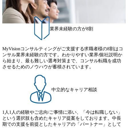
制度あり オンライン ● 必須要件 以下いずれかのご経験をお
ます。クライアントに斬新なソリューションを提供し、複
し、業界内で大きな存在感を誇る 社員の多様化する生活ス
持ちの方 ・システム・ソフトウェア開発経験3年以上 ・要
雑な経営課題を解決するために、チームのダイバーシティ
タイルやライフイベントに対応した働きやすい職場環境を
件定義～基本設計など上流経験2年以上 ・PMO経験2年以上
は欠かせません。是非、ユニークな視点と高い志を持つ女
実現するため、さまざまなサポート制度を導入している 多
● 歓迎要件 ・要件定義から詳細設計までのいずれかの上流
性の皆様に多数ご参画頂きたいと考え、プログラムを開催
文化理解や女性の活躍推進などの取り組み、また、フレッ
工程の経験 ・サブリーダー以上のマネジメント経験 ・お客
致します。 「未経験では難しいのではないか」、「実際女
業界未経験の方が8割
クス制度やフリーロケーション制度、フルリモート制度な
様との折衝経験、交渉経験 ・組織課題に対して主体的に業
性はどのように活躍をしているのか」、「ケース面接の経
どの多様な働き方をサポートする制度が整備されている 202
務改善に取り組まれたご経験 ・アジャイル/スクラムへの興
験がなく対策の仕方が知りたい」などのお声をたくさんい
6年8月23日(日) 9:00～18:00終了 2026年8月12日(水) 16:00 202
味関心 ● 求める人物像 ・リーダーシップが取れる方/一人称
ただいているため、今回のプログラムでは現役の面接官と
6年8月23日(日)にSustainable SCM SU 1day選考会を開催いた
MyVisionコンサルティングがご支援する求職者様の8割はコ
で主体的に動ける方 ・年齢にこだわらず、アドバイスを素
食事などのカジュアルな交流、実際のプロジェクトのケー
します。 当SUは「GlobalでのSCM構築」や「物流・調達コ
ンサル業界未経験の方です。わかりやすい業界/個社説明か
直に受け取れる方 ・推進力のある方
ススタディ、1対1の模擬面接等、複数のセッションを約1か
ストの構造改革」といった伝統的なテーマに留まらずクラ
ら始まり、最も難しい選考対策まで、コンサル転職を成功
月の期間に渡り行い、選考にご参加いただきます。コンサ
イアントがこれから取組むべき「グリーントランスフォー
させるためのノウハウが蓄積されています。
ルタント未経験の方でも、戦略コンサルタントの具体的な
メーション」、「サーキュラーエコノミー(循環経済)」とい
仕事内容からお話をさせていただきますので、戦略コンサ
った社会課題やテーマに対して、グローバル知見と最新の
ルティングにご興味をお持ちの方は、この機会にぜひご応
事例などを基に企業の構造改革と社会価値の創造の取り組
募ください。 ● 応募後のフロー ・書類選考後、対象者の方
みを行うプロフェッショナルチームです。 今回1day選考対
中立的なキャリア相談
にはWebテストを8月20日までに受験いただきます ・8月21
象となるポジションは下記となります。 ・コンサルタント
日までにプログラム参加者をご案内します ・初回プログラ
(調達改革・設備O&M)【SCS SU】 ・コンサルタント(ECM/
ム : 8月29日(土)10:00～13:30 @ベイン東京オフィス(六本木)
SCM構想・PLM/MES改革)【SSC SU】 ・コンサルタント(物
・プログラム期間中はコンサルタントとの食事会、プロジ
1人1人の経験やご志向/ご事情に添い、「今は転職しない」
流改革/需給プロセス改革)【SSC SU】 ・SCM/ECMデータ・
ェクトのご紹介、ケースワークショップなどを実施します
という選択肢も含めたキャリア提案をしております。中長
プロセス分析・AI活用_Sustainable SCM Strategy Unit(Strategy
・10月17日(土)開催の選考会にて採用面接を実施する予定で
期での支援を前提としたキャリアの「パートナー」として
Consultant職)≪東京・大阪≫ ・コンサルタント(SCS SUオー