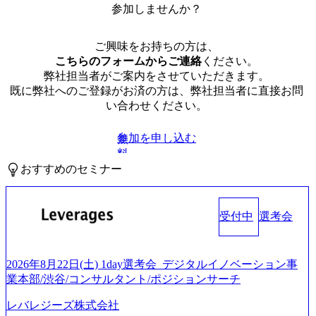
参加しませんか？
ご興味をお持ちの方は、
こちらのフォームからご連絡
ください。
弊社担当者がご案内をさせていただきます。
既に弊社へのご登録がお済の方は、弊社担当者に直接お問
い合わせください。
参加を申し込む
無
料
おすすめのセミナー
受付中
選考会
2026年8月22日(土) 1day選考会_デジタルイノベーション事
業本部/渋谷/コンサルタント/ポジションサーチ
レバレジーズ株式会社