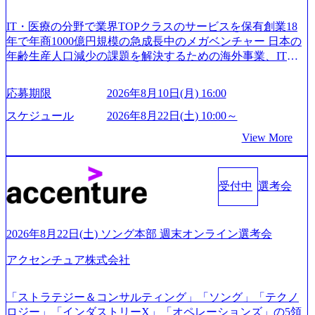
IT・医療の分野で業界TOPクラスのサービスを保有創業18
年で年商1000億円規模の急成長中のメガベンチャー 日本の
年齢生産人口減少の課題を解決するための海外事業、IT事
業、医療・介護事業、若手キャリア、新規事業といった40
以上の事業を展開する オールインハウスの組織体制をとっ
応募期限
2026年8月10日(月) 16:00
ており社内で新しい事業開発などの人員調達できる 独立資
本経営をとっており、事業創造の自由度が高い https://storag
スケジュール
2026年8月22日(土) 10:00～
e.googleapis.com/our-vision-production.appspot.com/public/image
View More
s/20240925162633_7242d0de-3e54-4f03-b076-00318d5c0dff_120
0x644.webp レバレジーズ株式会社 会社説明資料 (https://spea
kerdeck.com/leverages/leverages-hui-she-shao-jie-zi-liao-zhong-tu-
cai-yong-xiang-ke) 「働く人」「事業・サービス」「カルチャ
受付中
選考会
ー」など、レバレジーズのリアルを取り上げています！ (htt
ps://melev.leverages.jp/) レバレジーズグローバル、大分県より
「外国人留学生等受入環境整備事業委託業務」を受託 (http
2026年8月22日(土) ソング本部 週末オンライン選考会
s://prtimes.jp/main/html/rd/p/000000612.000010591.html) レバレ
ジーズ、モチベーション管理システム「NALYSYS」リリー
アクセンチュア株式会社
ス (https://prtimes.jp/main/html/rd/p/000000622.000010591.html) Y
ouTube（【公式】レバレジーズCh） (https://www.youtube.co
「ストラテジー＆コンサルティング」「ソング」「テクノ
m/@leveragesCh) レバレジーズで活躍するメンバー紹介！〜
ロジー」「インダストリーX」「オペレーションズ」の5領