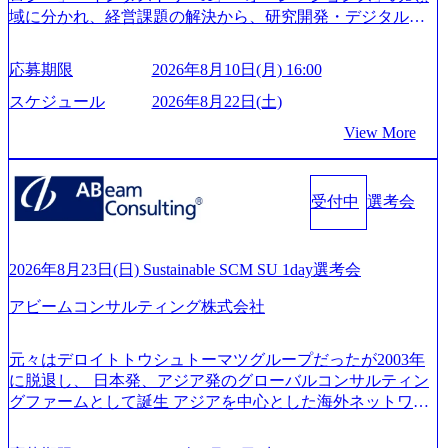
管理職種編 〜 (https://www.youtube.com/watch?v=RETwZKac2
域に分かれ、経営課題の解決から、研究開発・デジタル・
UI) レバレジーズで活躍するメンバー紹介！〜 営業職種編
マーケティング・ITシステムの導入など、コンサルティン
〜 (https://www.youtube.com/watch?v=XJ7Eam0onXA) 創業以
グ領域からその実行的側面であるITサービスの提供まで一
来黒字を維持し、急成長中でありながら安定した事業を展
応募期限
2026年8月10日(月) 16:00
貫して支援する総合系・IT系ファームである あらゆる産業
開し、高い安定性を持つ企業へと成長している 10年後に1兆
において非常に良質な顧客基盤を築いており、Fortune Globa
スケジュール
2026年8月22日(土)
円を目指す日本にもなかなかないメガベンチャー。創業か
l 500社の80％以上の企業をクライアントとして抱えている
ら黒字経営。年間130%成長 https://storage.googleapis.com/our-
View More
手掛けたプロジェクトは「ファーストリテイリングにおけ
vision-production.appspot.com/public/images/20251030164405_5c
るグローバル化」「資生堂グループのDX化支援」「ヴィヴ
527843-d227-4df8-b86c-5587f843fdf6_1200x471.webp https://stor
age.googleapis.com/our-vision-production.appspot.com/public/imag
ィアン・ウエストウッドの製品開発」など多岐にわたる コ
es/20251030164946_dc0888f6-0539-4887-84d7-34c8d8544226_1
受付中
選考会
ンサルティング活動のみならず、2021年にはKDDIと合弁会
200x666.webp 年間100億円規模の投資の元、10以上もの新規
社「ARISE analytics」を設立し、人工知能とデータアナリテ
事業を立ち上げているため様々な業界を経験することが可
ィクス技術で新たなイノベーションを創出する活動や、デ
能 社内転職が活発であり、多様なスキルを1社で身に着ける
ジタル人材育成の支援も盛んに行う 採用資料 (https://www.ac
2026年8月23日(日) Sustainable SCM SU 1day選考会
ことが可能 事業開発・運用を内包かする「オールインハウ
centure.com/content/dam/accenture/final/accenture-com/document-
ス」型の組織体。社内スカウトや社内公募制度を用いて主
アビームコンサルティング株式会社
2/Accenture-Recruiting-Brochure.pdf#zoom=50) 女性の活躍につ
体的かつ柔軟なキャリア形成が可能。 https://storage.googleap
いて (https://www.accenture.com/content/dam/accenture/final/caree
is.com/our-vision-production.appspot.com/public/images/20251030
rs/corporate/document/women-brochure.pdf#zoom=50) 社員発信
元々はデロイトトウシュトーマツグループだったが2003年
165942_70f09968-1b27-43e6-b849-1cd107c4f488_1200x698.web
のキャリアブログ (https://www.accenture.com/jp-ja/blogs/japan-
に脱退し、 日本発、アジア発のグローバルコンサルティン
p ## 働き方／WLB／待遇 内装8億円超のかっこいいオフィ
careers-blog) 江川社長が語る「105点経営」 (https://business.ni
グファームとして誕生 アジアを中心とした海外ネットワー
スがあり、 働き甲斐のあるランキング、新卒注目ランキン
kkei.com/atcl/gen/19/00604/021600008/) 規模拡大で成功する理
クを通じ、各国や地域に即したグローバル・サービスを提
グ受賞歴多数 あえての未上場であり株主からの圧力がない
由【コンサル業界俯瞰マップ】 (https://diamond.jp/articles/-/34
供している日系最大級の総合コンサルティングファーム
ため事業創造の自由度が高く、赤字事業でも投資して長期