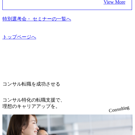
e_jpn_4.pdf) 『SAP AWARD OF EXCELLENCE 2024』にお
View More
の業務革新と効率化の実現に貢献します。 ＜PL/PM＞ 顧客
を遂げていることから、今後も高い成長が見込まれる 多く
に、提言を具体的な行動に落とし込んでいる。 徹底した
いて優秀賞「プロジェクト・アワード」を受賞 (https://prtime
の要望を深くヒアリングし、企画構想からアジャイル開発
の技術者を抱えており、アビームコンサルティングに続い
「結果主義」を標榜。クライアントのフルポテンシャル実
s.jp/main/html/rd/p/000000010.000123981.html) アビームコンサ
による開発支援までを一気通貫で推進していただきます。
て日本国内2番目にSAP認定コンサルタント制度の有資格者
現を目標に、具体的に目に見える成果を出すことを信条と
特別選考会・ セミナーの一覧へ
ルティング、社員の健康改善を支援 食事・睡眠など可視
プロジェクト提案・推進の中核として、企画・要件定義か
数が多く、特にIT領域に強みを持つ グローバルのポジショ
して、全社戦略やトランスフォーメーション案件を多く扱
化 (https://www.nikkan.co.jp/articles/view/00694812) “失われた3
らテストまでの一連の工程における管理業務に加え、最上
ンに自由に応募できる社内の転職ツール「キャリアズ・マ
っている ベインの社風を体現するものとして「True North」
0年”をアビームの｢人的資本経営｣で取り戻したい (https://ww
流での現状分析、顧客ヒアリング、戦略策定、技術選定、
ーケットプレイス」が存在し、本ツールを活用で上司の引
（真北）という言葉がよくつかわれる。針が少し東に傾い
トップページへ
w.businessinsider.jp/post-283587) アサヒグループホールディン
品質改善なども推進していただきます。 ＜SE＞ 参画いただ
き留めを受けずに移動が可能である（異動者は年間約1,000
て見えるTrue Northとは磁北ではなく真北、風説や思い込み
グスのESG価値の可視化を支援 「インパクト加重会計」
く案件はプライム案件メインです。 要件定義～設計～開発
名） 残業時間や有休取得率など約10項目を数値化すること
による一見正しい答えや、単に理論的に正しいが実行不可
を用いて非財務活動の社会的インパクトを算出 (https://prtime
～テスト～リリース・リリース後対応まで一気通貫でご担
で、実行前後で離職率を半減させることに成功した 18時以
能な答えではなく、企業と社会の最大価値を追求した本当
s.jp/main/html/rd/p/000000015.000123981.html) NECから独立し
当いただきます。 参画当初はご経験に応じたフェーズから
降の会議を原則禁止としているほか、在宅勤務制度の全社
の答えを提供したい、というベインのコンサルティングに
て20年近く成長を続けており、2022年3月期の連結売上高は
ご担当いただき、当社の社員が業務面をサポートしつつ、
展開、ハラスメント抑止に向けた研修の拡充、社外窓口設
おける信念であり、カルチャーにもなっている。 海外オフ
991億円、1,000億円突破が目前となった 2023年4月1日時点
徐々に対応範囲を広げていただきます。 ＜QAエンジニア＞
置など徹底的な仕組み化を推進する 育休取得率は男性6
ィスとの連携が多く、海外プロジェクトへのアサインや海
でグループ従業員数は7523人と、国内でも有数の規模のコ
本質的な品質向上を目的とし、プロジェクトの上流(コンサ
5%、女性100%と全国平均を上回る実績を持ち、女性の管理
外オフィスへのトランスファー制度などが充実している。
ンサルティング会社となり、今後も成長性が大きくみられ
コンサル転職を成功させる
ルティング領域)から参画いただきます。 課題選定から顧客
職率も21.8%（2023年12月時点）とフレキシブルな働き方を
東京オフィスに来るグローバルメンバーも多く、グローバ
る 日本企業的な柔らかい雰囲気が特徴的で、従業員方の人
への企画提案、そして実行までを一気通貫で支援していた
提供 2026年8月22日(土) 面接枠 ①10時開始、②11時開始、
ル・ワンチームで活動している。プロボノ活動にも力を入
柄の良さや未経験者への充実したオンボーディング支援(入
だきます。 アジャイル開発を通じて顧客の要望や提案を柔
③12時開始 2026年8月10日(月) 16:00 各回50分程度を想定 オ
コンサル特化の転職支援で、
れており、これまで多くのNPO・NGOなどの非営利団体に
社時に10日間の間みっちりとコンサルの基礎を支援)を魅力
軟に取り入れながら改善サイクルを回すため、ご自身の提
ンライン 書類選考通過者
理想のキャリアアップを。
無償でコンサルティングを提供している。 2026年8月29日
Consulting
に感じ、他Big4ではなくアビームを選ぶ方も多数 アビーム
案がサービスに直接反映されやすく、高い貢献度を実感で
(土) の対面Kick-offイベントを皮切りに1か月程度のプログラ
といえばSAPをはじめとしたシステム、とイメージされる
きます。 ● 勤務地 東京都渋谷区渋谷3丁目6-7 渋谷金王タワ
ム ※初回プログラム : 8月29日(土)10:00～13:30 2026年8月12
こともあるが実態としては経営戦略策定や新規事業立案な
ー 事業所内禁煙(入居する施設に喫煙専用室あり) ・就業規
日(水) 16:00 Bain & Company Tokyoでは、「Tokyo Be Bold Pr
どのトップラインを上げるための戦略案件も多く存在 特に
則により就業時間内の喫煙を全面的に禁止 ・禁煙サポート
ogram (女性候補者向け選考支援プログラム)」を実施いたし
スポーツ&エンターテイメント領域ではBig4に先んじて注力