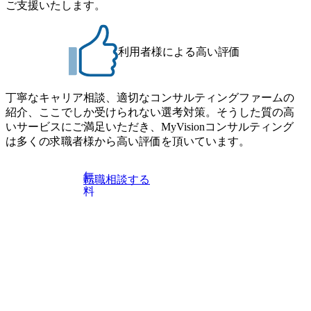
す ※ご都合が合わない方は別途調整いたします 初回プロ
ご支援いたします。
プンポジション)【SCS SU】 ※当日は全体での会社説明な
グラム : ベイン東京オフィス(六本木) ※イベントによりオン
どはなく、個別選考のみの実施を予定しています ※1名あた
ラインまたはオフラインの実施 ※東京オフィスのみのご応
りの拘束時間は1時間～最大2時間半程度を想定しています
募となります。他オフィス希望を含めたご応募はお受けい
※1次面接と最終面接の間をなるべく空けないよう調整して
利用者様による高い評価
たしかねますのでご了承ください ● フルタイムでの職務経
おりますが、調整が叶わないケースもございます オンライ
歴を2年以上お持ちの方で、東京オフィスのコンサルタント
ン 書類選考通過者
ポジションに応募意思がある方 ● 英語・日本語ともにビジ
丁寧なキャリア相談、適切なコンサルティングファームの
ネスレベルの方 ※日本語が母国語でない方は日本語能力
紹介、ここでしか受けられない選考対策。そうした質の高
試験N1またはそれ相当の上級レベルの日本語力(会話・読解
いサービスにご満足いただき、MyVisionコンサルティング
力)
は多くの求職者様から高い評価を頂いています。
無
転職相談する
料