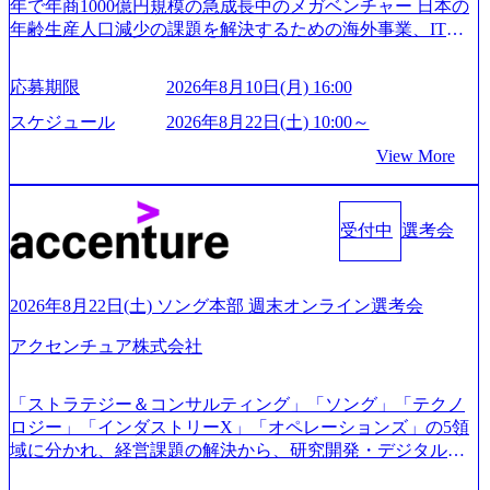
年で年商1000億円規模の急成長中のメガベンチャー 日本の
年齢生産人口減少の課題を解決するための海外事業、IT事
業、医療・介護事業、若手キャリア、新規事業といった40
以上の事業を展開する オールインハウスの組織体制をとっ
応募期限
2026年8月10日(月) 16:00
ており社内で新しい事業開発などの人員調達できる 独立資
本経営をとっており、事業創造の自由度が高い https://storag
スケジュール
2026年8月22日(土) 10:00～
e.googleapis.com/our-vision-production.appspot.com/public/image
View More
s/20240925162633_7242d0de-3e54-4f03-b076-00318d5c0dff_120
0x644.webp レバレジーズ株式会社 会社説明資料 (https://spea
kerdeck.com/leverages/leverages-hui-she-shao-jie-zi-liao-zhong-tu-
cai-yong-xiang-ke) 「働く人」「事業・サービス」「カルチャ
受付中
選考会
ー」など、レバレジーズのリアルを取り上げています！ (htt
ps://melev.leverages.jp/) レバレジーズグローバル、大分県より
「外国人留学生等受入環境整備事業委託業務」を受託 (http
2026年8月22日(土) ソング本部 週末オンライン選考会
s://prtimes.jp/main/html/rd/p/000000612.000010591.html) レバレ
ジーズ、モチベーション管理システム「NALYSYS」リリー
アクセンチュア株式会社
ス (https://prtimes.jp/main/html/rd/p/000000622.000010591.html) Y
ouTube（【公式】レバレジーズCh） (https://www.youtube.co
「ストラテジー＆コンサルティング」「ソング」「テクノ
m/@leveragesCh) レバレジーズで活躍するメンバー紹介！〜
ロジー」「インダストリーX」「オペレーションズ」の5領
管理職種編 〜 (https://www.youtube.com/watch?v=RETwZKac2
域に分かれ、経営課題の解決から、研究開発・デジタル・
UI) レバレジーズで活躍するメンバー紹介！〜 営業職種編
マーケティング・ITシステムの導入など、コンサルティン
〜 (https://www.youtube.com/watch?v=XJ7Eam0onXA) 創業以