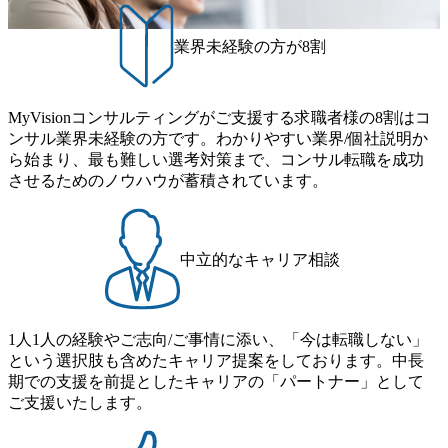
実現するため、さまざまなサポート制度を導入している 多
● 歓迎要件 ・要件定義から詳細設計までのいずれかの上流
性の皆様に多数ご参画頂きたいと考え、プログラムを開催
文化理解や女性の活躍推進などの取り組み、また、フレッ
工程の経験 ・サブリーダー以上のマネジメント経験 ・お客
致します。 「未経験では難しいのではないか」、「実際女
業界未経験の方が8割
クス制度やフリーロケーション制度、フルリモート制度な
様との折衝経験、交渉経験 ・組織課題に対して主体的に業
性はどのように活躍をしているのか」、「ケース面接の経
どの多様な働き方をサポートする制度が整備されている 202
務改善に取り組まれたご経験 ・アジャイル/スクラムへの興
験がなく対策の仕方が知りたい」などのお声をたくさんい
6年8月23日(日) 9:00～18:00終了 2026年8月12日(水) 16:00 202
味関心 ● 求める人物像 ・リーダーシップが取れる方/一人称
ただいているため、今回のプログラムでは現役の面接官と
6年8月23日(日)にSustainable SCM SU 1day選考会を開催いた
MyVisionコンサルティングがご支援する求職者様の8割はコ
で主体的に動ける方 ・年齢にこだわらず、アドバイスを素
食事などのカジュアルな交流、実際のプロジェクトのケー
します。 当SUは「GlobalでのSCM構築」や「物流・調達コ
ンサル業界未経験の方です。わかりやすい業界/個社説明か
直に受け取れる方 ・推進力のある方
ススタディ、1対1の模擬面接等、複数のセッションを約1か
ストの構造改革」といった伝統的なテーマに留まらずクラ
ら始まり、最も難しい選考対策まで、コンサル転職を成功
月の期間に渡り行い、選考にご参加いただきます。コンサ
イアントがこれから取組むべき「グリーントランスフォー
させるためのノウハウが蓄積されています。
ルタント未経験の方でも、戦略コンサルタントの具体的な
メーション」、「サーキュラーエコノミー(循環経済)」とい
仕事内容からお話をさせていただきますので、戦略コンサ
った社会課題やテーマに対して、グローバル知見と最新の
ルティングにご興味をお持ちの方は、この機会にぜひご応
事例などを基に企業の構造改革と社会価値の創造の取り組
募ください。 ● 応募後のフロー ・書類選考後、対象者の方
みを行うプロフェッショナルチームです。 今回1day選考対
中立的なキャリア相談
にはWebテストを8月20日までに受験いただきます ・8月21
象となるポジションは下記となります。 ・コンサルタント
日までにプログラム参加者をご案内します ・初回プログラ
(調達改革・設備O&M)【SCS SU】 ・コンサルタント(ECM/
ム : 8月29日(土)10:00～13:30 @ベイン東京オフィス(六本木)
SCM構想・PLM/MES改革)【SSC SU】 ・コンサルタント(物
・プログラム期間中はコンサルタントとの食事会、プロジ
1人1人の経験やご志向/ご事情に添い、「今は転職しない」
流改革/需給プロセス改革)【SSC SU】 ・SCM/ECMデータ・
ェクトのご紹介、ケースワークショップなどを実施します
という選択肢も含めたキャリア提案をしております。中長
プロセス分析・AI活用_Sustainable SCM Strategy Unit(Strategy
・10月17日(土)開催の選考会にて採用面接を実施する予定で
期での支援を前提としたキャリアの「パートナー」として
Consultant職)≪東京・大阪≫ ・コンサルタント(SCS SUオー
す ※ご都合が合わない方は別途調整いたします 初回プロ
ご支援いたします。
プンポジション)【SCS SU】 ※当日は全体での会社説明な
グラム : ベイン東京オフィス(六本木) ※イベントによりオン
どはなく、個別選考のみの実施を予定しています ※1名あた
ラインまたはオフラインの実施 ※東京オフィスのみのご応
りの拘束時間は1時間～最大2時間半程度を想定しています