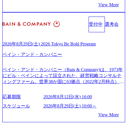
来のありたい姿を実現するとともに、クライアント変革の
9.2時間、有休消化率81%(2024年度の年間データ、エンジニ
た？ (https://www.businessinsider.jp/post-288838) プラダ：ラグ
View More
確実な実現と社会的価値及び経済的価値の追求にも貢献 NE
ア組織） 2026年8月22日(土) 10:00～最長16:00 2026年8月10
ジュアリー製品のパーソナライゼーション (https://www.acce
Cとの戦略的資本提携も実現して、現在はNECのグループ会
日(月) 16:00 ※応募者が定員を上回る場合は、厳正なる審査
nture.com/jp-ja/case-studies/song/prada-luxury-product-customizati
社であり、戦略、業務改革、IT、組織・人事、アウトソー
の上参加者を決定させていただきます。ご了承ください。
on) 大正製薬：ITカーブアウト支援 (https://www.accenture.co
受付中
選考会
シングなどの専門知識と、豊富な経験を持つ約6,000名を超
● 当日の流れ 受付 → 会社説明会 → 面接(会社説明会終了
m/jp-ja/case-studies/consulting/taisho-pharmaceutical)（ストラテ
えるプロフェッショナルを有する 金融、製造、流通、エネ
後、随時ご案内) ※全てリモートにて実施します。 ※参加
ジー & コンサルティング） ソフトバンク：初のオンライン
ルギー、情報通信、公共事業など幅広い分野をクライアン
される方に個別に当日の面接案内をお送りいたします。 ※
開催「SoftBank World 2020」でマーケ＆営業のDX実現 (http
トとしている SAP領域においては日本市場No.1を誇り、全
通常の選考フローと異なり、事前に適性検査をご受検いた
2026年8月29日(土) 2026 Tokyo Be Bold Program
s://www.accenture.com/jp-ja/case-studies/communications-media/so
世界で6,400件以上、日本国内で企業最多の5,399件のSAP認
だきます。 ● 詳細 デジタルイノベーション事業部でのポジ
ftbank)（通信） 経済産業省：事業者の申請手続きを電子化
ベイン・アンド・カンパニー
定コンサルタント資格を取得している また、日本国内企業
ションサーチになります。 ご経験やスキル、そして適性や
する「保安ネット」を構築。省庁DXの先進事例を実現 (http
として最多の3,200件のSAP S/4HANA®認定コンサルタント
志向性に合わせて、以下のいずれかの役割でご活躍いただ
s://www.accenture.com/jp-ja/case-studies/public-service/meti-indust
資格も保有、さまざまな業界・業種でのプロジェクト実績
きます。 ※本求人はレバテック株式会社の雇用となりま
ry-safety-network)（公共サービス） カルビー：SAP HANAの
ベイン・アンド・カンパニー（Bain & Company)は、1973年
と蓄積されたノウハウを基に独自の方法論やテンプレート
す。 ※案件によっては客先に出向いての作業も発生しま
導入で基幹システムを刷新 (https://www.accenture.com/jp-ja/ca
にビル・ベインによって設立された、経営戦略コンサルテ
を開発し、それらを活用してお客様に最適なSAPコンサル
す。 ＜ITコンサルタント＞ Webアプリケーション、SaaS系
se-studies/consumer-goods-services/calbee)（消費財・サービ
ィングファーム。世界38か国に63拠点（2022年2月時点）、
ティングサービスを提供する https://storage.googleapis.com/our
の領域において、大手・ベンチャー・スタートアップ企業
ス） 世界49カ国に約73万人以上（2024年5月時点）の社員を
東京オフィスは1982年に開設。 「コンサルタントがクライ
-vision-production.appspot.com/public/images/20240925132728_9
に対する課題解決支援を行います。 直近の案件では、大規
擁し、世界120以上の国の企業を顧客に売上641億ドルを誇
アントにお届けするのは単なるレポートではなく、『結
96dc8f2-7d54-42b9-a7ae-8c532c52d3d8_1200x678.webp アビー
応募期限
2026年8月12日(水) 16:00
模基幹システムにおける最上流のPoC(概念実証)支援から構
る 日本では2.3万人以上の従業員を擁しており(会計系BIG4
果』である。」この原則のもと、ベインは1973年に創業さ
ムコンサルティング会社資料 (https://www.abeam.com/content/
想策定、開発マネジメント支援までを一気通貫で担当して
を上回る規模感)、営業利益率も約15％と驚異的な数字とな
れた。クライアントが不確かな未来の中、競争に勝てるよ
スケジュール
2026年8月29日(土) 10:00～
dam/abeam/jp/ja/about/company/ABeamConsultingCompanyProfil
います。 生成AIなどの最新技術とシステムを活用し、顧客
っている、売上・従業員数共にこの8年間で4倍近くの成長
う、カスタマイズされた戦略を策定し、クライアントと共
e_jpn_4.pdf) 『SAP AWARD OF EXCELLENCE 2024』にお
View More
の業務革新と効率化の実現に貢献します。 ＜PL/PM＞ 顧客
を遂げていることから、今後も高い成長が見込まれる 多く
に、提言を具体的な行動に落とし込んでいる。 徹底した
いて優秀賞「プロジェクト・アワード」を受賞 (https://prtime
の要望を深くヒアリングし、企画構想からアジャイル開発
の技術者を抱えており、アビームコンサルティングに続い
「結果主義」を標榜。クライアントのフルポテンシャル実
s.jp/main/html/rd/p/000000010.000123981.html) アビームコンサ
による開発支援までを一気通貫で推進していただきます。