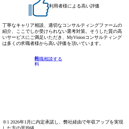
募となります。他オフィス希望を含めたご応募はお受けい
※1次面接と最終面接の間をなるべく空けないよう調整して
利用者様による高い評価
たしかねますのでご了承ください ● フルタイムでの職務経
おりますが、調整が叶わないケースもございます オンライ
歴を2年以上お持ちの方で、東京オフィスのコンサルタント
ン 書類選考通過者
ポジションに応募意思がある方 ● 英語・日本語ともにビジ
丁寧なキャリア相談、適切なコンサルティングファームの
ネスレベルの方 ※日本語が母国語でない方は日本語能力
紹介、ここでしか受けられない選考対策。そうした質の高
試験N1またはそれ相当の上級レベルの日本語力(会話・読解
いサービスにご満足いただき、MyVisionコンサルティング
力)
は多くの求職者様から高い評価を頂いています。
無
転職相談する
料
※1 2026年1月に内定承諾し、弊社経由で年収アップを実現
した方の平均値