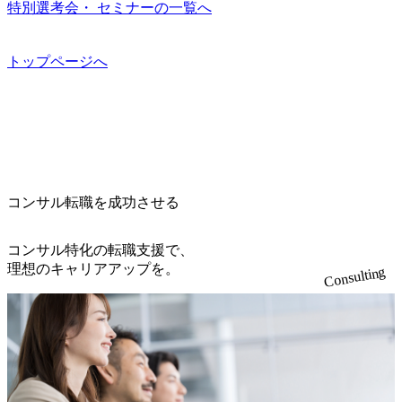
て日本国内2番目にSAP認定コンサルタント制度の有資格者
現を目標に、具体的に目に見える成果を出すことを信条と
特別選考会・ セミナーの一覧へ
ルティング、社員の健康改善を支援 食事・睡眠など可視
プロジェクト提案・推進の中核として、企画・要件定義か
数が多く、特にIT領域に強みを持つ グローバルのポジショ
して、全社戦略やトランスフォーメーション案件を多く扱
化 (https://www.nikkan.co.jp/articles/view/00694812) “失われた3
らテストまでの一連の工程における管理業務に加え、最上
ンに自由に応募できる社内の転職ツール「キャリアズ・マ
っている ベインの社風を体現するものとして「True North」
0年”をアビームの｢人的資本経営｣で取り戻したい (https://ww
流での現状分析、顧客ヒアリング、戦略策定、技術選定、
ーケットプレイス」が存在し、本ツールを活用で上司の引
（真北）という言葉がよくつかわれる。針が少し東に傾い
トップページへ
w.businessinsider.jp/post-283587) アサヒグループホールディン
品質改善なども推進していただきます。 ＜SE＞ 参画いただ
き留めを受けずに移動が可能である（異動者は年間約1,000
て見えるTrue Northとは磁北ではなく真北、風説や思い込み
グスのESG価値の可視化を支援 「インパクト加重会計」
く案件はプライム案件メインです。 要件定義～設計～開発
名） 残業時間や有休取得率など約10項目を数値化すること
による一見正しい答えや、単に理論的に正しいが実行不可
を用いて非財務活動の社会的インパクトを算出 (https://prtime
～テスト～リリース・リリース後対応まで一気通貫でご担
で、実行前後で離職率を半減させることに成功した 18時以
能な答えではなく、企業と社会の最大価値を追求した本当
s.jp/main/html/rd/p/000000015.000123981.html) NECから独立し
当いただきます。 参画当初はご経験に応じたフェーズから
降の会議を原則禁止としているほか、在宅勤務制度の全社
の答えを提供したい、というベインのコンサルティングに
て20年近く成長を続けており、2022年3月期の連結売上高は
ご担当いただき、当社の社員が業務面をサポートしつつ、
展開、ハラスメント抑止に向けた研修の拡充、社外窓口設
おける信念であり、カルチャーにもなっている。 海外オフ
991億円、1,000億円突破が目前となった 2023年4月1日時点
徐々に対応範囲を広げていただきます。 ＜QAエンジニア＞
置など徹底的な仕組み化を推進する 育休取得率は男性6
ィスとの連携が多く、海外プロジェクトへのアサインや海
でグループ従業員数は7523人と、国内でも有数の規模のコ
本質的な品質向上を目的とし、プロジェクトの上流(コンサ
5%、女性100%と全国平均を上回る実績を持ち、女性の管理
外オフィスへのトランスファー制度などが充実している。
ンサルティング会社となり、今後も成長性が大きくみられ
コンサル転職を成功させる
ルティング領域)から参画いただきます。 課題選定から顧客
職率も21.8%（2023年12月時点）とフレキシブルな働き方を
東京オフィスに来るグローバルメンバーも多く、グローバ
る 日本企業的な柔らかい雰囲気が特徴的で、従業員方の人
への企画提案、そして実行までを一気通貫で支援していた
提供 2026年8月22日(土) 面接枠 ①10時開始、②11時開始、
ル・ワンチームで活動している。プロボノ活動にも力を入
柄の良さや未経験者への充実したオンボーディング支援(入
だきます。 アジャイル開発を通じて顧客の要望や提案を柔
③12時開始 2026年8月10日(月) 16:00 各回50分程度を想定 オ
コンサル特化の転職支援で、
れており、これまで多くのNPO・NGOなどの非営利団体に
社時に10日間の間みっちりとコンサルの基礎を支援)を魅力
軟に取り入れながら改善サイクルを回すため、ご自身の提
ンライン 書類選考通過者
理想のキャリアアップを。
無償でコンサルティングを提供している。 2026年8月29日
Consulting
に感じ、他Big4ではなくアビームを選ぶ方も多数 アビーム
案がサービスに直接反映されやすく、高い貢献度を実感で
(土) の対面Kick-offイベントを皮切りに1か月程度のプログラ
といえばSAPをはじめとしたシステム、とイメージされる
きます。 ● 勤務地 東京都渋谷区渋谷3丁目6-7 渋谷金王タワ
ム ※初回プログラム : 8月29日(土)10:00～13:30 2026年8月12
こともあるが実態としては経営戦略策定や新規事業立案な
ー 事業所内禁煙(入居する施設に喫煙専用室あり) ・就業規
日(水) 16:00 Bain & Company Tokyoでは、「Tokyo Be Bold Pr
どのトップラインを上げるための戦略案件も多く存在 特に
則により就業時間内の喫煙を全面的に禁止 ・禁煙サポート
ogram (女性候補者向け選考支援プログラム)」を実施いたし
スポーツ&エンターテイメント領域ではBig4に先んじて注力
制度あり オンライン ● 必須要件 以下いずれかのご経験をお
ます。クライアントに斬新なソリューションを提供し、複
し、業界内で大きな存在感を誇る 社員の多様化する生活ス
持ちの方 ・システム・ソフトウェア開発経験3年以上 ・要
雑な経営課題を解決するために、チームのダイバーシティ
タイルやライフイベントに対応した働きやすい職場環境を
件定義～基本設計など上流経験2年以上 ・PMO経験2年以上
は欠かせません。是非、ユニークな視点と高い志を持つ女