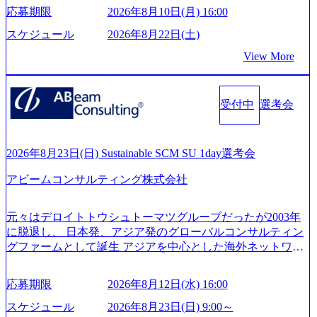
グ領域からその実行的側面であるITサービスの提供まで一
来黒字を維持し、急成長中でありながら安定した事業を展
応募期限
2026年8月10日(月) 16:00
貫して支援する総合系・IT系ファームである あらゆる産業
開し、高い安定性を持つ企業へと成長している 10年後に1兆
において非常に良質な顧客基盤を築いており、Fortune Globa
スケジュール
2026年8月22日(土)
円を目指す日本にもなかなかないメガベンチャー。創業か
l 500社の80％以上の企業をクライアントとして抱えている
ら黒字経営。年間130%成長 https://storage.googleapis.com/our-
View More
手掛けたプロジェクトは「ファーストリテイリングにおけ
vision-production.appspot.com/public/images/20251030164405_5c
るグローバル化」「資生堂グループのDX化支援」「ヴィヴ
527843-d227-4df8-b86c-5587f843fdf6_1200x471.webp https://stor
age.googleapis.com/our-vision-production.appspot.com/public/imag
ィアン・ウエストウッドの製品開発」など多岐にわたる コ
es/20251030164946_dc0888f6-0539-4887-84d7-34c8d8544226_1
受付中
選考会
ンサルティング活動のみならず、2021年にはKDDIと合弁会
200x666.webp 年間100億円規模の投資の元、10以上もの新規
社「ARISE analytics」を設立し、人工知能とデータアナリテ
事業を立ち上げているため様々な業界を経験することが可
ィクス技術で新たなイノベーションを創出する活動や、デ
能 社内転職が活発であり、多様なスキルを1社で身に着ける
ジタル人材育成の支援も盛んに行う 採用資料 (https://www.ac
2026年8月23日(日) Sustainable SCM SU 1day選考会
ことが可能 事業開発・運用を内包かする「オールインハウ
centure.com/content/dam/accenture/final/accenture-com/document-
ス」型の組織体。社内スカウトや社内公募制度を用いて主
アビームコンサルティング株式会社
2/Accenture-Recruiting-Brochure.pdf#zoom=50) 女性の活躍につ
体的かつ柔軟なキャリア形成が可能。 https://storage.googleap
いて (https://www.accenture.com/content/dam/accenture/final/caree
is.com/our-vision-production.appspot.com/public/images/20251030
rs/corporate/document/women-brochure.pdf#zoom=50) 社員発信
元々はデロイトトウシュトーマツグループだったが2003年
165942_70f09968-1b27-43e6-b849-1cd107c4f488_1200x698.web
のキャリアブログ (https://www.accenture.com/jp-ja/blogs/japan-
に脱退し、 日本発、アジア発のグローバルコンサルティン
p ## 働き方／WLB／待遇 内装8億円超のかっこいいオフィ
careers-blog) 江川社長が語る「105点経営」 (https://business.ni
グファームとして誕生 アジアを中心とした海外ネットワー
スがあり、 働き甲斐のあるランキング、新卒注目ランキン
kkei.com/atcl/gen/19/00604/021600008/) 規模拡大で成功する理
クを通じ、各国や地域に即したグローバル・サービスを提
グ受賞歴多数 あえての未上場であり株主からの圧力がない
由【コンサル業界俯瞰マップ】 (https://diamond.jp/articles/-/34
供している日系最大級の総合コンサルティングファーム
ため事業創造の自由度が高く、赤字事業でも投資して長期
6218) 大手広告代理店出身者などマーケティングのトップ人
応募期限
2026年8月12日(水) 16:00
『Build Beyond As One ®.』をブランドメッセージに掲げ、
的な成長を若手に任せられる環境 対面でのコミュニケーシ
材が集結するワケ (https://markezine.jp/article/detail/45446) エン
企業や組織の変革を通じて社会や産業の課題を解決し、未
ョンメリットを重視するため出社勤務。1日の労働時間平均
スケジュール
2026年8月23日(日) 9:00～
ジニアからコンサルタントへ。会社に入って、何が変わっ