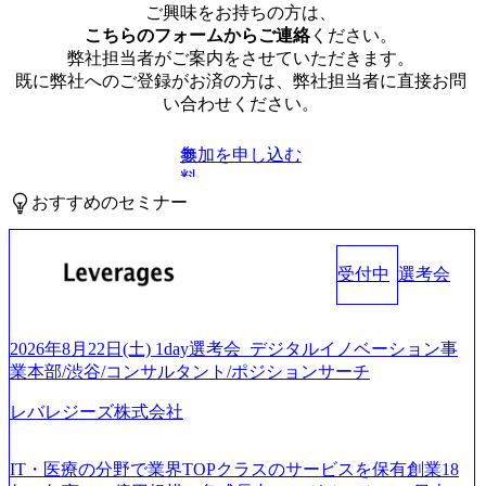
ご興味をお持ちの方は、
こちらのフォームからご連絡
ください。
弊社担当者がご案内をさせていただきます。
既に弊社へのご登録がお済の方は、弊社担当者に直接お問
い合わせください。
参加を申し込む
無
料
おすすめのセミナー
受付中
選考会
2026年8月22日(土) 1day選考会_デジタルイノベーション事
業本部/渋谷/コンサルタント/ポジションサーチ
レバレジーズ株式会社
IT・医療の分野で業界TOPクラスのサービスを保有創業18