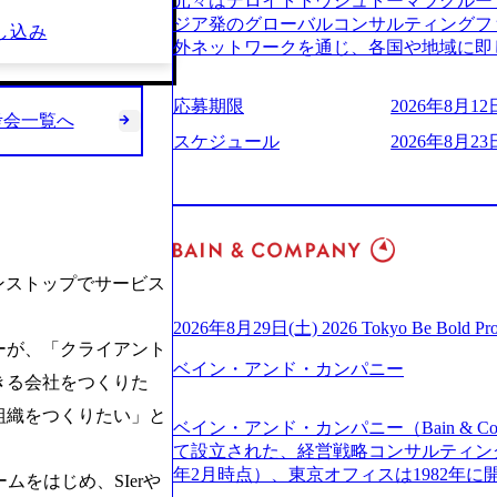
元々はデロイトトウシュトーマツグループ
(https://www.businessinsider.jp
適性検査をご受検いただきます。 ● 詳
ジア発のグローバルコンサルティングフ
し込み
ライゼーション (https://www.accenture.com/jp-ja
ションサーチになります。 ご経験やス
外ネットワークを通じ、各国や地域に即
ustomization) 大正製薬：ITカーブアウト支援 (http
下のいずれかの役割でご活躍いただきま
る日系最大級の総合コンサルティングファーム 『B
ies/consulting/taisho-pharmace
用となります。 ※案件によっては客先に
ンドメッセージに掲げ、企業や組織の変
ンク：初のオンライン開催「SoftBank Wor
応募期限
2026年8月12日
サルタント＞ Webアプリケーション、S
未来のありたい姿を実現するとともに、
考会一覧へ
s://www.accenture.com/jp-ja/case-studie
ー・スタートアップ企業に対する課題解
価値及び経済的価値の追求にも貢献 NE
スケジュール
2026年8月23日
業省：事業者の申請手続きを電子化する
規模基幹システムにおける最上流のPoC
NECのグループ会社であり、戦略、業務
例を実現 (https://www.accenture.com/jp-ja/case-
メント支援までを一気通貫で担当していま
グなどの専門知識と、豊富な経験を持つ約
network)（公共サービス） カルビー：SA
を活用し、顧客の業務革新と効率化の実現に
有する 金融、製造、流通、エネルギー
ps://www.accenture.com/jp-ja/case-studie
を深くヒアリングし、企画構想からアジ
ライアントとしている SAP領域においては
ービス） 世界49カ国に約73万人以上（2
貫で推進していただきます。 プロジェ
以上、日本国内で企業最多の5,399件の
上の国の企業を顧客に売上641億ドルを誇
定義からテストまでの一連の工程におけ
る また、日本国内企業として最多の3,200
ンストップでサービス
ており(会計系BIG4を上回る規模感)、
析、顧客ヒアリング、戦略策定、技術選
資格も保有、さまざまな業界・業種での
ている、売上・従業員数共にこの8年間
す。 ＜SE＞ 参画いただく案件はプラ
を基に独自の方法論やテンプレートを開
2026年8月29日(土) 2026 Tokyo Be Bold Pr
今後も高い成長が見込まれる 多くの技
発～テスト～リリース・リリース後対応
ーが、「クライアント
APコンサルティングサービスを提供する https://stor
ングに続いて日本国内2番目にSAP認定
画当初はご経験に応じたフェーズからご
ベイン・アンド・カンパニー
uction.appspot.com/public/images/2024092
きる会社をつくりた
特にIT領域に強みを持つ グローバルのポジションに自由に応募できる社内の転職
ポートしつつ、徐々に対応範囲を広げてい
d8_1200x678.webp アビームコンサルティング会
ツール「キャリアズ・マーケットプレイ
的な品質向上を目的とし、プロジェクト
組織をつくりたい」と
nt/dam/abeam/jp/ja/about/company/ABeamC
ベイン・アンド・カンパニー（Bain & Co
引き留めを受けずに移動が可能である（異動
ただきます。 課題選定から顧客への企
WARD OF EXCELLENCE 202
て設立された、経営戦略コンサルティングフ
取得率など約10項目を数値化すること
していただきます。 アジャイル開発を
賞 (https://prtimes.jp/main/html/rd/p
年2月時点）、東京オフィスは1982年
成功した 18時以降の会議を原則禁止と
をはじめ、SIerや
ながら改善サイクルを回すため、ご自身
ング、社員の健康改善を支援 食事・睡眠など可視化 (ht