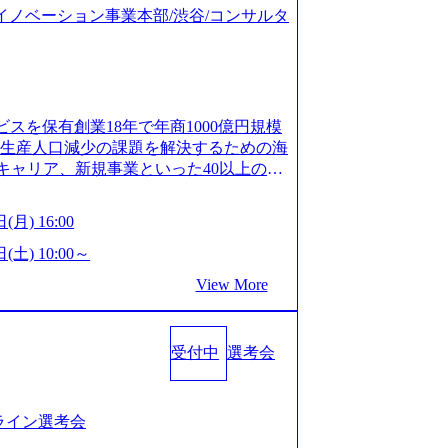
ジタルイノベーション事業本部/渋谷/コンサルタ
ビスを保有創業18年で年商1000億円規模
齢生産人口減少の課題を解決するための海
キャリア、新規事業といった40以上の事
体制をとっており社内で新しい事業開発な
、事業創造の自由度が高い https://st
(月) 16:00
.appspot.com/public/images/20240925162633_7
dff_1200x644.webp レバレジーズ株式会社 会社説
(土) 10:00～
ages-hui-she-shao-jie-zi-liao-zhong-tu-cai-yo
View More
サービス」「カルチャー」など、レバレジーズの
.leverages.jp/) レバレジーズグローバル、
」を受託 (https://prtimes.jp/
受付中
選考会
10591.html) レバレジーズ、モチベーション管理システ
in/html/rd/p/000000622.000010591.html)
www.youtube.com/@leveragesCh) レバ
https://www.youtube.com/watc
ンライン選考会
活躍するメンバー紹介！〜 営業職種編 〜 (http