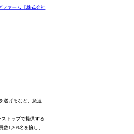
ーエコノミー(循環経済)」といった社
か」、「ケース面接の経験がなく対策の
グファーム【株式会社
最新の事例などを基に企業の構造改革と
いただいているため、今回のプログラム
ェッショナルチームです。 今回1day
ルな交流、実際のプロジェクトのケース
す。 ・コンサルタント(調達改革・設備O&M
ッションを約1か月の期間に渡り行い、
SCM構想・PLM/MES改革)【SSC S
ト未経験の方でも、戦略コンサルタント
改革)【SSC SU】 ・SCM/ECMデータ・プロセ
ただきますので、戦略コンサルティング
tegy Unit(Strategy Consultant
ひご応募ください。 ● 応募後のフロー ・書類選考後、対象者の方にはWebテスト
ポジション)【SCS SU】 ※当日は全
を8月20日までに受験いただきます ・8
実施を予定しています ※1名あたりの拘
ます ・初回プログラム : 8月29日(土)10:
ています ※1次面接と最終面接の間を
プログラム期間中はコンサルタントとの
調整が叶わないケースもございます オン
ワークショップなどを実施します ・10月
施する予定です ※ご都合が合わない方は
ベイン東京オフィス(六本木) ※イベン
施 ※東京オフィスのみのご応募となり
受けいたしかねますのでご了承ください 
ちの方で、東京オフィスのコンサルタント
長を遂げるなど、急速
語・日本語ともにビジネスレベルの方 
試験N1またはそれ相当の上級レベルの日
ンストップで提供する
員数1,209名を擁し、