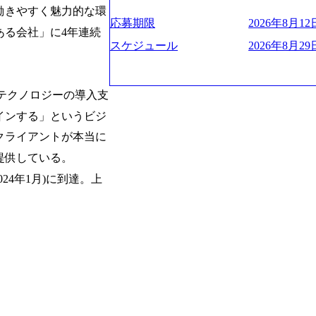
お届けするのは単なるレポートではなく
ハラスメント抑止に向けた研修の拡充、
く、高い貢献度を実感できます。 ● 勤務地 東京都渋谷区渋谷3丁目6-7 渋谷
es/view/00694812) “失われた30年
働きやすく魅力的な環
ベインは1973年に創業された。クライ
進する 育休取得率は男性65%、女性10
ワー 事業所内禁煙(入居する施設に喫煙
s://www.businessinsider.jp/pos
応募期限
2026年8月12日
よう、カスタマイズされた戦略を策定し
ある会社」に4年連続
管理職率も21.8%（2023年12月時点）と
の喫煙を全面的に禁止 ・禁煙サポート制度
の可視化を支援 「インパクト加重会計
行動に落とし込んでいる。 徹底した「
スケジュール
2026年8月29日
日(土) 面接枠 ①10時開始、②11時開始、③12時開始 2026年8月10日(月) 16:00 各回5
れかのご経験をお持ちの方 ・システム・
トを算出 (https://prtimes.jp/main/html/rd
テンシャル実現を目標に、具体的に目に
0分程度を想定 オンライン 書類選考通過
義～基本設計など上流経験2年以上 ・PM
て20年近く成長を続けており、2022年3月
社戦略やトランスフォーメーション案件
詳細設計までのいずれかの上流工程の経
破が目前となった 2023年4月1日時点で
るものとして「True North」（真北
端テクノロジーの導入支
験 ・お客様との折衝経験、交渉経験 ・
数の規模のコンサルティング会社となり
傾いて見えるTrue Northとは磁北で
組まれたご経験 ・アジャイル/スクラムへ
業的な柔らかい雰囲気が特徴的で、従業
インする」というビジ
答えや、単に理論的に正しいが実行不可
シップが取れる方/一人称で主体的に動け
たオンボーディング支援(入社時に10日
値を追求した本当の答えを提供したい、
クライアントが本当に
素直に受け取れる方 ・推進力のある方
魅力に感じ、他Big4ではなくアビームを
る信念であり、カルチャーにもなってい
じめとしたシステム、とイメージされる
提供している。
プロジェクトへのアサインや海外オフィ
や新規事業立案などのトップラインを上
ている。東京オフィスに来るグローバル
024年1月)に到達。上
ーツ&エンターテイメント領域ではBig
ムで活動している。プロボノ活動にも力
を誇る 社員の多様化する生活スタイル
Oなどの非営利団体に無償でコンサルティン
場環境を実現するため、さまざまなサポ
(土) の対面Kick-offイベントを皮切り
性の活躍推進などの取り組み、また、フ
8月29日(土)10:00～13:30 2026年8月12日(水
度、フルリモート制度などの多様な働き
kyo Be Bold Program (女性候
026年8月23日(日) 9:00～18:00終了 2026年
ライアントに斬新なソリューションを提
ainable SCM SU 1day選考会を開催い
に、チームのダイバーシティは欠かせま
「物流・調達コストの構造改革」といっ
持つ女性の皆様に多数ご参画頂きたいと考
トがこれから取組むべき「グリーントラ
経験では難しいのではないか」、「実際