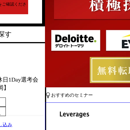
をご確認くださ
探す
休日1Day選考会
岡】
おすすめのセミナー
～
し込み