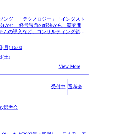
XJ7Eam0onXA) 創業以来黒字を維持し、急成長中であ
性を持つ企業へと成長している 10年後
メガベンチャー。創業から黒字経営。年間
ソング」「テクノロジー」「インダスト
ision-production.appspot.com/public/images/
に分かれ、経営課題の解決から、研究開
587f843fdf6_1200x471.webp https://storage.
ステムの導入など、コンサルティング領域
pot.com/public/images/20251030164946_dc0888
提供まで一貫して支援する総合系・IT系
1200x666.webp 年間100億円規模の投資の元、10以
に良質な顧客基盤を築いており、Fortu
々な業界を経験することが可能 社内転職
(月) 16:00
業をクライアントとして抱えている 手掛けたプロ
に着けることが可能 事業開発・運用を内包
おけるグローバル化」「資生堂グループ
日(土)
。社内スカウトや社内公募制度を用いて
トウッドの製品開発」など多岐にわたる コ
ge.googleapis.com/our-vision-prod
View More
DIと合弁会社「ARISE analytics」
0165942_70f09968-1b27-43e6-b849-1cd107c4f4
クス技術で新たなイノベーションを創出
WLB／待遇 内装8億円超のかっこいいオフィスがあ
用資料 (https://www.accentur
目ランキング受賞歴多数 あえての未上場
受付中
選考会
-com/document-2/Accenture-Recruiting-Brochur
造の自由度が高く、赤字事業でも投資し
.accenture.com/content/dam/accenture/f
 対面でのコミュニケーションメリットを
en-brochure.pdf#zoom=50) 社員発信のキャリアブ
.2時間、有休消化率81%(2024年度の
logs/japan-careers-blog) 江川社長が語る「105点
1day選考会
土) 10:00～最長16:00 2026年8月10
l/gen/19/00604/021600008/) 規模拡大で成功する
る場合は、厳正なる審査の上参加者を決定させ
nd.jp/articles/-/346218) 大手広告代理
の流れ 受付 → 会社説明会 → 面接(会社
(https://markezine.jp/articl
ートにて実施します。 ※参加される方に個
コンサルタントへ。会社に入って、何が変わった？
。 ※通常の選考フローと異なり、事前に