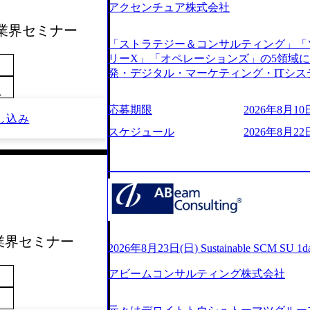
アクセンチュア株式会社
s://www.youtube.com/watch?v=
りながら安定した事業を展開し、高い安定
サル業界セミナー
に1兆円を目指す日本にもなかなかない
「ストラテジー＆コンサルティング」「
130%成長 https://storage.googleapis.com/our-v
リーX」「オペレーションズ」の5領域
20251030164405_5c527843-d227-4df8-b86c-5
発・デジタル・マーケティング・ITシ
googleapis.com/our-vision-production.apps
からその実行的側面であるITサービスの
f6-0539-4887-84d7-34c8d8544226_
～
ファームである あらゆる産業において非常
上もの新規事業を立ち上げているため様
応募期限
2026年8月10日
ne Global 500社の80％以上の企
し込み
が活発であり、多様なスキルを1社で身
ジェクトは「ファーストリテイリングに
スケジュール
2026年8月22
かする「オールインハウス」型の組織体
のDX化支援」「ヴィヴィアン・ウエス
主体的かつ柔軟なキャリア形成が可能。 https://stora
ンサルティング活動のみならず、2021年にはKD
uction.appspot.com/public/images/2025103
を設立し、人工知能とデータアナリティ
88_1200x698.webp ## 働き方／
する活動や、デジタル人材育成の支援も盛んに行う 採
り、 働き甲斐のあるランキング、新卒注
e.com/content/dam/accenture/final/accenture
であり株主からの圧力がないため事業創
e.pdf#zoom=50) 女性の活躍について (https://www
て長期的な成長を若手に任せられる環境
inal/careers/corporate/document/wom
重視するため出社勤務。1日の労働時間平均9
ル業界セミナー
ログ (https://www.accenture.com/jp-ja/b
2026年8月23日(日) Sustainable SCM SU 
年間データ、エンジニア組織） 2026年8月22日(
経営」 (https://business.nikkei.com/atc
日(月) 16:00 ※応募者が定員を上回
アビームコンサルティング株式会社
理由【コンサル業界俯瞰マップ】 (https://diamo
ていただきます。ご了承ください。 ● 当日
店出身者などマーケティングのトップ人材が集結するワケ 
説明会終了後、随時ご案内) ※全てリモ
e/detail/45446) エンジニアから
別に当日の面接案内をお送りいたします