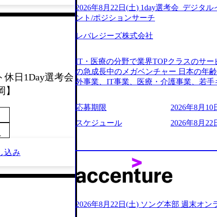
2026年8月22日(土) 1day選考会_デ
ント/ポジションサーチ
レバレジーズ株式会社
IT・医療の分野で業界TOPクラスのサー
の急成長中のメガベンチャー 日本の年
ント休日1Day選考会
外事業、IT事業、医療・介護事業、若手
岡】
業を展開する オールインハウスの組織
どの人員調達できる 独立資本経営をとっており
応募期限
2026年8月10日
orage.googleapis.com/our-vision-production
242d0de-3e54-4f03-b076-00318d5c0
スケジュール
2026年8月22日
明資料 (https://speakerdeck.com/leverages/lever
～
ng-xiang-ke) 「働く人」「事業・
リアルを取り上げています！ (https://melev
し込み
大分県より「外国人留学生等受入環境整備事業委託業務
main/html/rd/p/000000612.0000
ム「NALYSYS」リリース (https://prtimes.jp/ma
YouTube（【公式】レバレジーズCh） (https://
レジーズで活躍するメンバー紹介！〜 管理職種編 〜 (
2026年8月22日(土) ソング本部 週末オ
h?v=RETwZKac2UI) レバレジーズで