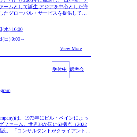
だったが2003年に脱退し、 日本発、ア
/post-288838) プラダ：ラグジュアリー製品のパーソナ
細 デジタルイノベーション事業部でのポジ
ァームとして誕生 アジアを中心とした海
/case-studies/song/prada-luxury-product-c
キル、そして適性や志向性に合わせて、以
したグローバル・サービスを提供してい
s://www.accenture.com/jp-ja/case-stud
す。 ※本求人はレバテック株式会社の雇
uild Beyond As One ®.』をブラ
utical)（ストラテジー & コンサルティング） ソフトバ
出向いての作業も発生します。 ＜ITコン
革を通じて社会や産業の課題を解決し、
ld 2020」でマーケ＆営業のDX実現 (http
(水) 16:00
aaS系の領域において、大手・ベンチャ
クライアント変革の確実な実現と社会的
s/communications-media/softbank)（通信） 経済産
決支援を行います。 直近の案件では、大
Cとの戦略的資本提携も実現して、現在は
(日) 9:00～
「保安ネット」を構築。省庁DXの先進事
(概念実証)支援から構想策定、開発マネジ
改革、IT、組織・人事、アウトソーシン
studies/public-service/meti-industry-safety-
View More
す。 生成AIなどの最新技術とシステム
6,000名を超えるプロフェッショナルを
P HANAの導入で基幹システムを刷新 (htt
貢献します。 ＜PL/PM＞ 顧客の要望
、情報通信、公共事業など幅広い分野をク
s/consumer-goods-services/calbee)（消費財・サ
ャイル開発による開発支援までを一気通
日本市場No.1を誇り、全世界で6,400件
024年5月時点）の社員を擁し、世界120以
クト提案・推進の中核として、企画・要件
受付中
選考会
SAP認定コンサルタント資格を取得してい
る 日本では2.3万人以上の従業員を擁し
る管理業務に加え、最上流での現状分
件のSAP S/4HANA®認定コンサルタント
営業利益率も約15％と驚異的な数字となっ
定、品質改善なども推進していただきま
プロジェクト実績と蓄積されたノウハウ
で4倍近くの成長を遂げていることから、
イム案件メインです。 要件定義～設計～開
発し、それらを活用してお客様に最適なS
ogram
術者を抱えており、アビームコンサルティ
まで一気通貫でご担当いただきます。 参
age.googleapis.com/our-vision-prod
コンサルタント制度の有資格者数が多く、
担当いただき、当社の社員が業務面をサ
5132728_996dc8f2-7d54-42b9-a7ae-8c532c52d3
ただきます。 ＜QAエンジニア＞ 本質
社資料 (https://www.abeam.com/conte
ス」が存在し、本ツールを活用で上司の
の上流(コンサルティング領域)から参画い
onsultingCompanyProfile_jpn_4.pdf) 『SAP A
mpany)は、1973年にビル・ベインによっ
者は年間約1,000名） 残業時間や有休
画提案、そして実行までを一気通貫で支援
4』において優秀賞「プロジェクト・アワード」を受
ァーム。世界38か国に63拠点（2022
で、実行前後で離職率を半減させることに
通じて顧客の要望や提案を柔軟に取り入れ
/000000010.000123981.html) アビームコンサルティ
に開設。 「コンサルタントがクライアントに
しているほか、在宅勤務制度の全社展開、
の提案がサービスに直接反映されやす
tps://www.nikkan.co.jp/articl