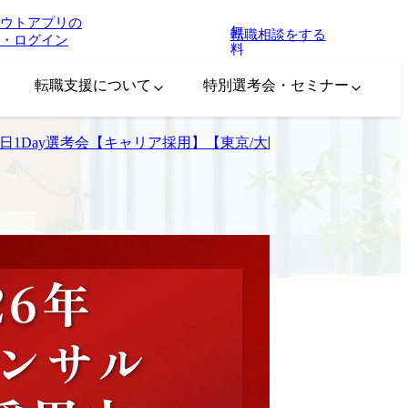
ウトアプリの
無
転職相談をする
・ログイン
料
転職支援について
特別選考会・セミナー
ト休日1Day選考会【キャリア採用】【東京/大阪/福岡】