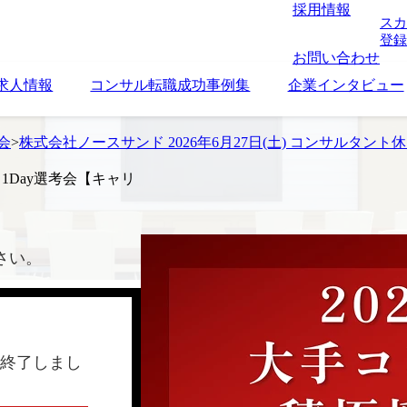
採用情報
スカ
登録
お問い合わせ
求人情報
コンサル転職成功事例集
企業インタビュー
考会
>
株式会社ノースサンド 2026年6月27日(土) コンサルタン
日1Day選考会【キャリ
さい。
終了しまし