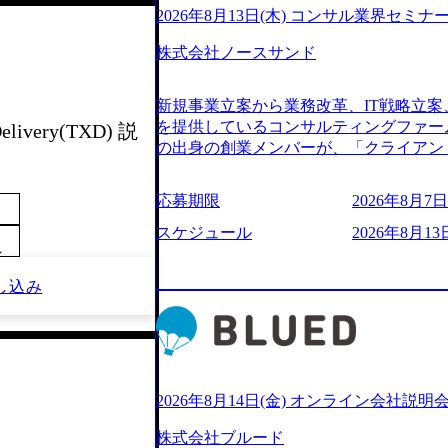
2026年8月13日(木) コンサル業界セミナ
株式会社ノースサンド
新規事業立案から業務改革、IT戦略立案
を提供しているコンサルティングファー
elivery(TXD) 説
の出身の創業メンバーが、「クライアン
由に誠実に提案できる会社をつくりたい
うな家族的な組織をつくりたい」という想
応募期限
2026年8月7日(
といった大手コンサルティングファームを
様々な経歴の社員が活躍しており、働き
スケジュール
2026年8月13日
～
定着率が高いことから「働きがいのある
されている。 残業時間は平均30時間程度
し込み
ジメント、最先端テクノロジーの導入支
る。「世界をデザインする」というビジ
やかな気配りで、クライアントが本当に
価値のある成果を提供している。 2015
加の736名（2024年1月）に到達。上
いる。 人にフォーカスをして急成長す
2026年8月14日(金) オンライン会社説明
【株式会社ノースサンド 執行役員新山氏、庄司氏イ
株式会社ブルード
co.jp/consulting-firm/northsand/