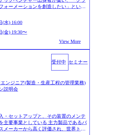
テックベンチャー出身者が集い、「クラ
たい段階の方 ・東京・大阪での勤務を希
フォーメーションを創造したい」という
クノロジーがビジネスの成功に大きな影響
ってFintech業界を中心に最先端テクノ
(水) 16:00
ウハウを活かしつつ、あらゆる業種・業
支援するために、戦略策定、組織改革、
(金) 19:30〜
ンサルティングサービスを一気通貫で提
View More
ィングファーム） 社名の由来は”DXエ
mplexないでは金融以外の領域にX（クロ
は金融が強い企業として認知されていたが、
受付中
セミナー
ToC事業を始め、パブリック、製造業、
強みのあるファーム。 ワンプール制では
を活用したいなどの希望は考慮してのア
たい方でも幅広に経験を積みたい方でも、
の生産エンジニア(製造・生産工程の管理業務)
age.googleapis.com/our-vision-pr
ン説明会
925204135_93b1bff3-f71c-4bc9-8bd9-72a8a482
is.com/our-vision-production.appspot.com/pu
-4e86-a85a-8649e1c532f9_956x512.webp http
ction.appspot.com/public/images/202505021528
入・セットアップと、その装置のメンテ
1x517.webp https://storage.googleapis.com/ou
ages/20250502152831_721b100c-62c9-4258-aa0
を主要事業としている 主力製品であるバ
シンプレクス社は、FinTech領域に強みを持つITコン
スメーカーから高く評価され、世界トッ
界のFinTech RankingsTop 100企