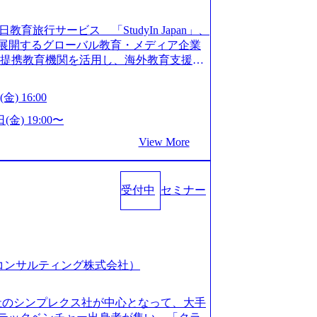
長を遂げている。 ​ 新規事業立案から業務
ストップで提供するコンサルティングファ
教育旅行サービス 「StudyIn Japan」、
員数1,209名を擁し、事業拡大を続けている。
」 を展開するグローバル教育・メディア企業
ィング会社として、社員の人間力を強み
上の提携教育機関を活用し、海外教育支援サ
2018年から6年連続で「働きがいのある会社
ベーションが高いと評価されている。 ​
 Mission:より多くの人に、グローバル
金) 16:00
、事業会社出身者など、多様な経歴の社員が
、ライフチェンジ・インフラになる Value：
全週休2日制、有給休暇初年度10日（消化
を開いて伝える、自責かつ利他の精神で動く、
(金) 19:00〜
た休暇制度を整備している。 ​ 月平均残業時
CRAZY熱狂しよう 10倍思考で攻める、失
View More
を重視した働き方が可能である。 ​ スポ
する OWNERSHIP当事者であろう み
リフレッシュ休暇など、社員同士の交流
える、チームを巻き込む SPEEDスピー
:00～20:30
動く、まず成果物をだす GRITやり抜こ
コンサル業界の動向や業務内容・会社説明・匿名の質
受付中
セミナー
を回す、結果が出るまでやり抜く 2026
ーを実施しています。 ●前回開催時のア
026年8月7日(金) 16:00 本説明会は、選考の前段
例：「コンサルタントへのイメージのぼんや
として設けたものです。評価の場ではな
業界の全体感や実際に働いていらっしゃ
もご参加いただけます。 連休中の平日夜
参考になりました」 オンライン(ZOO
取得することなく、現職への配慮なくご
スピア コンサルティング株式会社）
ン参加も可能です。 ● 当日のプログラ
内容とビジネスモデル/今後の構想・事業展
オンライン (Google Meet) ・営業・マー
会社のシンプレクス社が中心となって、大手
ャリアを検討されている方 ・転職を具体