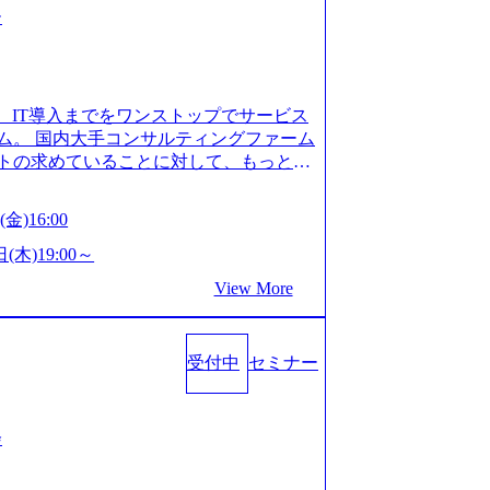
ー
、IT導入までをワンストップでサービス
ム。 国内大手コンサルティングファーム
トの求めていることに対して、もっと自
」「胸を張って会社が好きだと言えるよ
いで会社を設立 PwC・アクセンチュア
金)16:00
はじめ、SIerや事業会社出身者など、
やすく魅力的な環境が整っているため、
(木)19:00～
会社」に4年連続ベストカンパニーに選出
View More
 事業/IT戦略立案や各種プロジェクトマネ
援までワンストップでサービスを提供す
ョンを掲げ、クライアント目線のきめ細
受付中
セミナー
求めていることは何かを追究し、本当に
年創業ながら、従業員数が1年で300人強増
場を目指し、さらに採用のスピードを上げて
る唯一無二のコンサルティングファーム
会
ンタビュー】 (https://my-vision.
interview01) ノースサンドは2015年に設立され、前年比