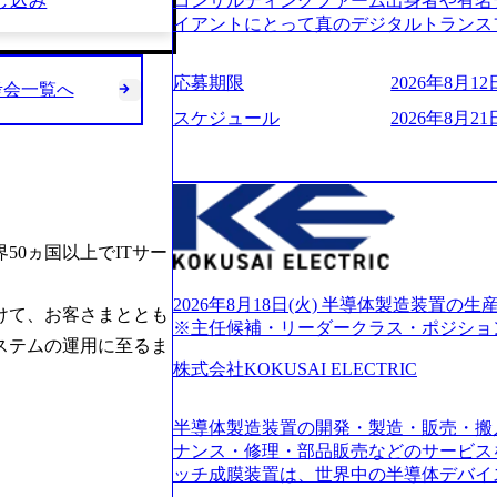
し込み
コンサルティングファーム出身者や有名
的に決めてはいないが、情報収集を進め
イアントにとって真のデジタルトランス
望される方
想いの下で立ち上げた新鋭ファーム テ
力を持つDX時代において、20年以上にわた
応募期限
2026年8月12日
考会一覧へ
ロジーを提供してきたシンプレクスのノ
界のクライアントの企業価値の最大化を
スケジュール
2026年8月21日
人材育成、業務改善、実行支援などのコ
供するのが特徴（いわゆる総合コンサルテ
リアにSpir（槍）を指して切り開く””si
ス）していく”という位置づけ 一昔前
現在金融の売上割合は全体の3割。現在は
50ヵ国以上でITサー
通信、エンタメ、教育、保健など幅広く
あるが、社員の興味のある分野やスキル
サイン。 そのため、専門性を身に着け
2026年8月18日(火) 半導体製造装置
けて、お客さまととも
キャリア形成が柔軟に可能な環境である。 https://stor
※主任候補・リーダークラス・ポジショ
ステムの運用に至るま
oduction.appspot.com/public/images/20240
6007_1200x554.webp https://storage.googleap
株式会社KOKUSAI ELECTRIC
blic/images/20250502152751_46c65543-87ef
s://storage.googleapis.com/our-vision-produ
半導体製造装置の開発・製造・販売・搬
04_ba6aaa1a-9ffc-4f2a-9b40-06fff8ee19af_96
r-vision-production.appspot.com/public/im
ナンス・修理・部品販売などのサービス
e-97182898115f_960x510.webp 
ッチ成膜装置は、世界中の半導体デバイ
サルティング会社で、NRI、NTTDATAと同じく世