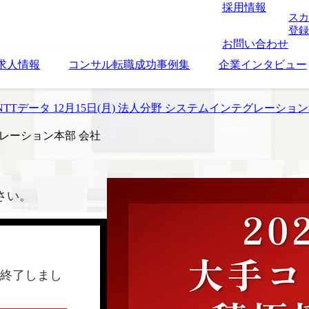
採用情報
スカ
登録
お問い合わせ
求人情報
コンサル転職成功事例集
企業インタビュー
TTデータ 12月15日(月) 法人分野 システムインテグレーショ
グレーション本部 会社
さい。
終了しまし