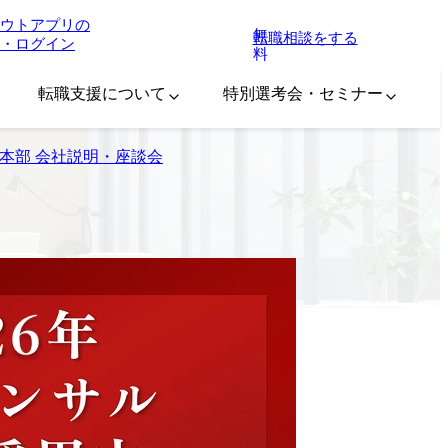
ウトアプリの
無
転職相談をする
・ログイン
料
転職支援について
特別選考会・セミナー
ン本部 会社説明・座談会