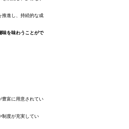
基本 強く「個人」の成⾧を重視するカ
Readyになれば上がれる環境となって
グファームの立ち上げフェーズに関わる
を推進し、持続的な成
経験者の場合は、自らチームを立ち上げ
リバリー活動ができる(スタートアップ
ど) シンプレクスの顧客基盤、エンジ
醐味を味わうことがで
立ち上げが経験できる 2026年8月21日(金) 19:
(水) 16:00 ※参加状況によっては抽
たび、ファーム経験者の方を対象にした
ント」を開催いたします。 カジュアル
ので、ぜひご参加ください。 当日はXspear
の他現場社員が複数名参加する予定です！ 
な場所については参加者の方へ個別でご
マネージャー以上の職務を担当している
が豊富に用意されてい
や制度が充実してい