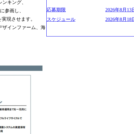
プクラスのシェアを有している 技術と
ンキング、

業にも選出されている。ITコンサルテ
決に貢献することを目指している Mission
応募期限
2026年8月13日
に参画し、

行う「一気通貫体制」が特長 ビジネス
未来につなぐベストパートナー Value:
Xspearと、最先端テクノロジーに深
を実現させます。

AIの加速等により半導体需要は世界中
スケジュール
2026年8月18日
社との協力体制を築いている Xspear
装置の需要も伸長中 https://storage.googleapis.c
デザインファーム、海
あり、システム開発を担当することはない https://stor
blic/images/20260224131045_0fee4978-bb2
。
oduction.appspot.com/public/images/202409
ttps://storage.googleapis.com/our-vision-pro
16a2_1153x543.webp メンバー情報 (https:/
1052_2abe7cb8-329e-4a45-a8f5-73d9728b2cd7
com/our-vision-production.appspot.com/pub
山 昇吾氏: ベイカレントにてIT戦略
66-aea4-924f21977d35_1200x460.webp https:/
業戦略、成長戦略、PMI推進、業務改革
n.appspot.com/public/images/202602241311
氏：新卒でベイカレントに入社し最年少ディレ
1200x386.webp グローバル人財
威人氏：BCG出身。金融業界における
のポイントを掴み実践に強くなるための
強みを持ち、メディア・エンタメ業界にお
イザーによる自身のキャリア構築をめざ
立案を得意とする。 - 藏満 一馬氏：
現場を含む全部門でフレックスタイム制
戦略策定、新規事業立案、組織変革、規
労働時間の範囲内で、出社・退社の時刻
る。 - 天野 善仁氏：19卒PwC出身。X
バランスを図りながら効率的に働くことが
ビューページ (https://www.xspear.co.jp
2日制 2025年度の年間休日は125日（
り──コンサル業界の風雲児に聞く。“これから”
年間24日（4月1日入社の場合）で、入
usinessinsider.jp/article/20250205-sim
数は、翌年度に繰り越すことができます
得 (https://www.agara.co.jp/article/
は異なりますが、3～7日の連続休暇を取
港区の行政手続き100%デジタル化を支援 (https://ww
で定める勤続年数ごとに、連続5日のリ
【未経験者】 ・年収UPでのオファー 
子の看護、介護などの制度】 育児休暇： 