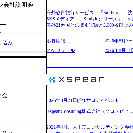
ライン会社説明会
205%の売上成長を遂げるなど、急速な成
改革、IT戦略立案、IT導入までをワン
海外教育旅行サービス 「StudyIn」、訪日
ームである。 ​- 2025年1月時点で従業
SNSメディア 「StudyInシリーズ
「人」にフォーカスを当てたコンサルテ
海外21カ国との取引実績と2,000校以
としたサービスを提供している。 ​- - 
ービスを提供している 動画メディア事業を基盤として、留学支援・訪日教育旅
〜
ベストカンパニー」に選出され、社員モチ
行・SNSマーケティング事業を展開している
応募期限
2026年8月7日(
大手コンサルティングファームやSIer
し込み
という選択肢を Vision:世界を代表する
活躍している。 年間休日120日以上、完
INTEGRITY誠実であろう 素直に心
スケジュール
2026年8月14日
率46.3%）、特別休暇5日など、充実し
謙虚な姿勢でウソやグチを言わない BE 
間は25時間であり、ワークライフバランス
敗を恐れずにふみだす、執着心をもって没頭
レク制度や入社者歓迎会、全社員集会、
ずから決めてみずから動く、全体最適で考
や健康をサポートする取り組みが充実している。 2026年8月13日(木) 19
ドにこだわろう 今すぐ決める、すばやく
予定 2026年8月7日(金) 16:00 
う 逆境でもブレずに続ける、改善サイクル
問コーナーなどを盛り込んだ業界セミナ
年8月14日(金) 19:00〜20:00 (60分) 2
ンケート結果 満足度：100％ 感想一
として「まず会社を知っていただく場」
明会
りしていた部分が明確になりました」「
いため、キャリアを検討中の段階の方に
2026年8月21日(金) サロンイベント
る方の体感的なお話を伺うことができ、
という日程のため、在職中の方も有給を
M)
Xspear Consulting株式会社（クロ
参加いただけます。帰省先からのオンライ
ム ・会社説明(40分) 教育旅行事業の
開/入社後のキャリアパス ・質疑応答(20分) 
2021年4月、大手ITコンサルティング
ケティングなど、ビジネスサイドでのキ