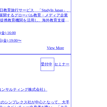
長を遂げている。 ​ 新規事業立案から業務
ストップで提供するコンサルティングファ
教育旅行サービス 「StudyIn Japan」、
員数1,209名を擁し、事業拡大を続けている。
」 を展開するグローバル教育・メディア企業
ィング会社として、社員の人間力を強み
上の提携教育機関を活用し、海外教育支援サ
2018年から6年連続で「働きがいのある会社
ベーションが高いと評価されている。 ​
 Mission:より多くの人に、グローバル
金) 16:00
、事業会社出身者など、多様な経歴の社員が
、ライフチェンジ・インフラになる Value：
全週休2日制、有給休暇初年度10日（消化
を開いて伝える、自責かつ利他の精神で動く、
(金) 19:00〜
た休暇制度を整備している。 ​ 月平均残業時
CRAZY熱狂しよう 10倍思考で攻める、失
View More
を重視した働き方が可能である。 ​ スポ
する OWNERSHIP当事者であろう み
リフレッシュ休暇など、社員同士の交流
える、チームを巻き込む SPEEDスピー
:00～20:30
動く、まず成果物をだす GRITやり抜こ
コンサル業界の動向や業務内容・会社説明・匿名の質
受付中
セミナー
を回す、結果が出るまでやり抜く 2026
ーを実施しています。 ●前回開催時のア
026年8月7日(金) 16:00 本説明会は、選考の前段
例：「コンサルタントへのイメージのぼんや
として設けたものです。評価の場ではな
業界の全体感や実際に働いていらっしゃ
もご参加いただけます。 連休中の平日夜
参考になりました」 オンライン(ZOO
取得することなく、現職への配慮なくご
スピア コンサルティング株式会社）
ン参加も可能です。 ● 当日のプログラ
内容とビジネスモデル/今後の構想・事業展
オンライン (Google Meet) ・営業・マー
会社のシンプレクス社が中心となって、大手
ャリアを検討されている方 ・転職を具体