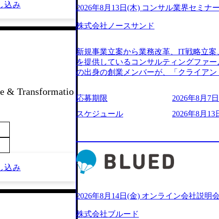
し込み
2026年8月13日(木) コンサル業界セミナ
株式会社ノースサンド
新規事業立案から業務改革、IT戦略立案
を提供しているコンサルティングファー
の出身の創業メンバーが、「クライアン
由に誠実に提案できる会社をつくりたい
 & Transformatio
うな家族的な組織をつくりたい」という想
応募期限
2026年8月7日(
といった大手コンサルティングファームを
様々な経歴の社員が活躍しており、働き
スケジュール
2026年8月13日
定着率が高いことから「働きがいのある
されている。 残業時間は平均30時間程度
ジメント、最先端テクノロジーの導入支
る。「世界をデザインする」というビジ
やかな気配りで、クライアントが本当に
し込み
価値のある成果を提供している。 2015
加の736名（2024年1月）に到達。上
いる。 人にフォーカスをして急成長す
2026年8月14日(金) オンライン会社説明
【株式会社ノースサンド 執行役員新山氏、庄司氏イ
株式会社ブルード
co.jp/consulting-firm/northsand/