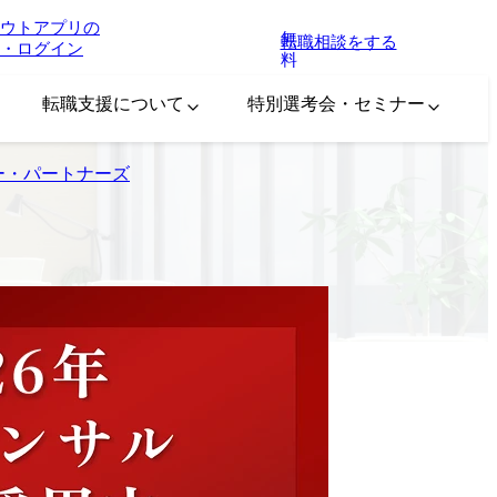
ウトアプリの
無
転職相談をする
・ログイン
料
転職支援について
特別選考会・セミナー
ー・パートナーズ