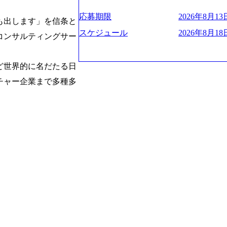
プクラスのシェアを有している 技術と
業にも選出されている。ITコンサルテ
決に貢献することを目指している Mission
応募期限
2026年8月13日
行う「一気通貫体制」が特長 ビジネス
も出します」を信条と
未来につなぐベストパートナー Value:
Xspearと、最先端テクノロジーに深
AIの加速等により半導体需要は世界中
スケジュール
2026年8月18日
コンサルティングサー
社との協力体制を築いている Xspear
装置の需要も伸長中 https://storage.googleapis.c
あり、システム開発を担当することはない https://stor
blic/images/20260224131045_0fee4978-bb2
oduction.appspot.com/public/images/202409
ttps://storage.googleapis.com/our-vision-pro
ど世界的に名だたる日
16a2_1153x543.webp メンバー情報 (https:/
1052_2abe7cb8-329e-4a45-a8f5-73d9728b2cd7
com/our-vision-production.appspot.com/pub
チャー企業まで多種多
山 昇吾氏: ベイカレントにてIT戦略
66-aea4-924f21977d35_1200x460.webp https:/
業戦略、成長戦略、PMI推進、業務改革
n.appspot.com/public/images/202602241311
氏：新卒でベイカレントに入社し最年少ディレ
1200x386.webp グローバル人財
威人氏：BCG出身。金融業界における
のポイントを掴み実践に強くなるための
強みを持ち、メディア・エンタメ業界にお
イザーによる自身のキャリア構築をめざ
立案を得意とする。 - 藏満 一馬氏：
現場を含む全部門でフレックスタイム制
戦略策定、新規事業立案、組織変革、規
労働時間の範囲内で、出社・退社の時刻
る。 - 天野 善仁氏：19卒PwC出身。X
バランスを図りながら効率的に働くことが
ビューページ (https://www.xspear.co.jp
2日制 2025年度の年間休日は125日（
り──コンサル業界の風雲児に聞く。“これから”
年間24日（4月1日入社の場合）で、入
usinessinsider.jp/article/20250205-sim
数は、翌年度に繰り越すことができます
得 (https://www.agara.co.jp/article/
は異なりますが、3～7日の連続休暇を取
港区の行政手続き100%デジタル化を支援 (https://ww
で定める勤続年数ごとに、連続5日のリ
【未経験者】 ・年収UPでのオファー 
子の看護、介護などの制度】 育児休暇： 