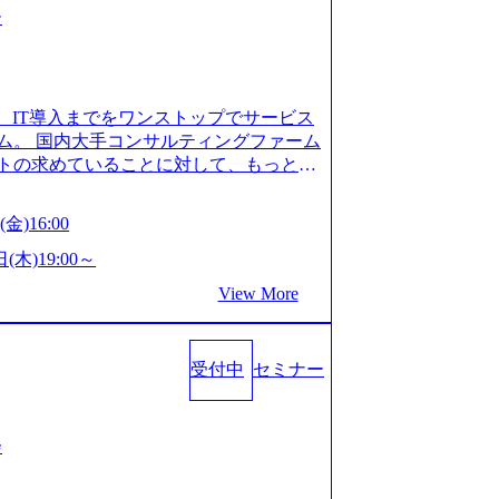
ー
、IT導入までをワンストップでサービス
ム。 国内大手コンサルティングファーム
トの求めていることに対して、もっと自
」「胸を張って会社が好きだと言えるよ
いで会社を設立 PwC・アクセンチュア
金)16:00
はじめ、SIerや事業会社出身者など、
やすく魅力的な環境が整っているため、
(木)19:00～
会社」に4年連続ベストカンパニーに選出
View More
 事業/IT戦略立案や各種プロジェクトマネ
援までワンストップでサービスを提供す
ョンを掲げ、クライアント目線のきめ細
受付中
セミナー
求めていることは何かを追究し、本当に
年創業ながら、従業員数が1年で300人強増
場を目指し、さらに採用のスピードを上げて
る唯一無二のコンサルティングファーム
会
ンタビュー】 (https://my-vision.
interview01) ノースサンドは2015年に設立され、前年比