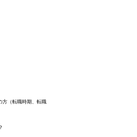
基本 強く「個人」の成⾧を重視するカ
Readyになれば上がれる環境となって
グファームの立ち上げフェーズに関わる
経験者の場合は、自らチームを立ち上げ
リバリー活動ができる(スタートアップ
ど) シンプレクスの顧客基盤、エンジ
立ち上げが経験できる 2026年8月21日(金) 19:
(水) 16:00 ※参加状況によっては抽
たび、ファーム経験者の方を対象にした
ント」を開催いたします。 カジュアル
ので、ぜひご参加ください。 当日はXspear
の他現場社員が複数名参加する予定です！ 
な場所については参加者の方へ個別でご
マネージャー以上の職務を担当している
の方（転職時期、転職
？