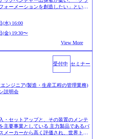
テックベンチャー出身者が集い、「クラ
たい段階の方 ・東京・大阪での勤務を希
フォーメーションを創造したい」という
クノロジーがビジネスの成功に大きな影響
ってFintech業界を中心に最先端テクノ
(水) 16:00
ウハウを活かしつつ、あらゆる業種・業
支援するために、戦略策定、組織改革、
(金) 19:30〜
ンサルティングサービスを一気通貫で提
View More
ィングファーム） 社名の由来は”DXエ
mplexないでは金融以外の領域にX（クロ
は金融が強い企業として認知されていたが、
受付中
セミナー
ToC事業を始め、パブリック、製造業、
強みのあるファーム。 ワンプール制では
を活用したいなどの希望は考慮してのア
たい方でも幅広に経験を積みたい方でも、
の生産エンジニア(製造・生産工程の管理業務)
age.googleapis.com/our-vision-pr
ン説明会
925204135_93b1bff3-f71c-4bc9-8bd9-72a8a482
is.com/our-vision-production.appspot.com/pu
-4e86-a85a-8649e1c532f9_956x512.webp http
ction.appspot.com/public/images/202505021528
入・セットアップと、その装置のメンテ
1x517.webp https://storage.googleapis.com/ou
ages/20250502152831_721b100c-62c9-4258-aa0
を主要事業としている 主力製品であるバ
シンプレクス社は、FinTech領域に強みを持つITコン
スメーカーから高く評価され、世界トッ
界のFinTech RankingsTop 100企