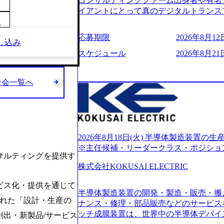
コンサルティングファーム出身者や有名
的に決めてはいないが、情報収集を進め
イアントにとって真のデジタルトランス
望される方
想いの下で立ち上げた新鋭ファーム テ
～
力を持つDX時代において、20年以上にわた
応募期限
2026年8月12日
し込み
ロジーを提供してきたシンプレクスのノ
界のクライアントの企業価値の最大化を
スケジュール
2026年8月21日
人材育成、業務改善、実行支援などのコ
供するのが特徴（いわゆる総合コンサルテ
考会一覧へ
リアにSpir（槍）を指して切り開く””si
ス）していく”という位置づけ 一昔前
現在金融の売上割合は全体の3割。現在は
通信、エンタメ、教育、保健など幅広く
あるが、社員の興味のある分野やスキル
サイン。 そのため、専門性を身に着け
2026年8月18日(火) 半導体製造装置
キャリア形成が柔軟に可能な環境である。 https://stor
※主任候補・リーダークラス・ポジショ
サルティングを提供す
oduction.appspot.com/public/images/20240
6007_1200x554.webp https://storage.googleap
株式会社KOKUSAI ELECTRIC
blic/images/20250502152751_46c65543-87ef
s://storage.googleapis.com/our-vision-produ
ビス化・提供を通じて
半導体製造装置の開発・製造・販売・搬
04_ba6aaa1a-9ffc-4f2a-9b40-06fff8ee19af_96
入れた「設計・生産の
r-vision-production.appspot.com/public/im
ナンス・修理・部品販売などのサービス
e-97182898115f_960x510.webp 
ッチ成膜装置は、世界中の半導体デバイ
出・新製品/サービス
サルティング会社で、NRI、NTTDATAと同じく世