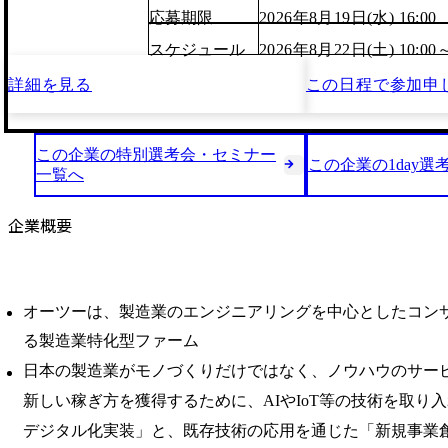
応募期限
2026年8月19日(水) 16:00
スケジュール
2026年8月22日(土) 10:00
詳細を見る
この日程で
参加申
この企業の特別選考会・セミナー
この企業の1day選
一覧へ
企業概要
オーツーは、製造業のエンジニアリングを中心としたコン
る製造業特化型ファーム
日本の製造業がモノづくりだけではなく、ノウハウのサー
新しい稼ぎ方を獲得するために、AIやIoT等の技術を取り
デジタル化実装」と、既存技術の応用を通じた「新規事業創