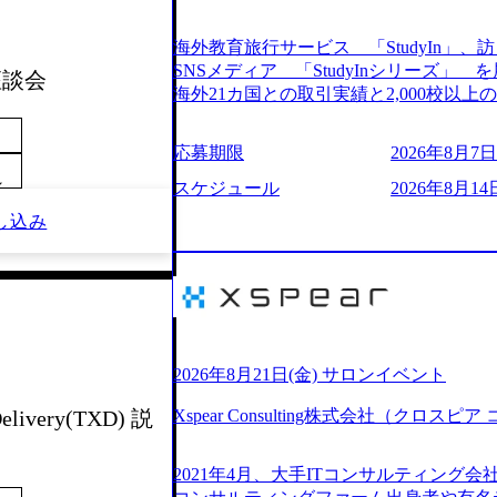
205%の売上成長を遂げるなど、急速な成
改革、IT戦略立案、IT導入までをワン
海外教育旅行サービス 「StudyIn」、訪日
ームである。 ​- 2025年1月時点で従業
SNSメディア 「StudyInシリーズ
 座談会
「人」にフォーカスを当てたコンサルテ
海外21カ国との取引実績と2,000校以
としたサービスを提供している。 ​- - 
ービスを提供している 動画メディア事業を基盤として、留学支援・訪日教育旅
ベストカンパニー」に選出され、社員モチ
行・SNSマーケティング事業を展開している
応募期限
2026年8月7日(
大手コンサルティングファームやSIer
という選択肢を Vision:世界を代表する
活躍している。 年間休日120日以上、完
～
INTEGRITY誠実であろう 素直に心
スケジュール
2026年8月14日
率46.3%）、特別休暇5日など、充実し
謙虚な姿勢でウソやグチを言わない BE 
し込み
間は25時間であり、ワークライフバランス
敗を恐れずにふみだす、執着心をもって没頭
レク制度や入社者歓迎会、全社員集会、
ずから決めてみずから動く、全体最適で考
や健康をサポートする取り組みが充実している。 2026年8月13日(木) 19
ドにこだわろう 今すぐ決める、すばやく
予定 2026年8月7日(金) 16:00 
う 逆境でもブレずに続ける、改善サイクル
問コーナーなどを盛り込んだ業界セミナ
年8月14日(金) 19:00〜20:00 (60分) 2
ンケート結果 満足度：100％ 感想一
として「まず会社を知っていただく場」
りしていた部分が明確になりました」「
いため、キャリアを検討中の段階の方に
2026年8月21日(金) サロンイベント
る方の体感的なお話を伺うことができ、
という日程のため、在職中の方も有給を
M)
Xspear Consulting株式会社（クロ
elivery(TXD) 説
参加いただけます。帰省先からのオンライ
ム ・会社説明(40分) 教育旅行事業の
開/入社後のキャリアパス ・質疑応答(20分) 
2021年4月、大手ITコンサルティング
ケティングなど、ビジネスサイドでのキ