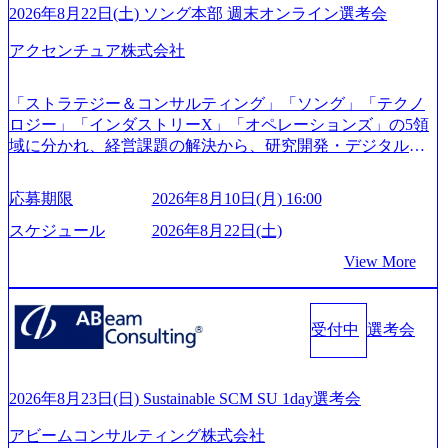
「外国人留学生等受入環境整備事業委託業務」を受託 (http
2026年8月22日(土) ソング本部 週末オンライン選考会
s://prtimes.jp/main/html/rd/p/000000612.000010591.html) レバレ
ジーズ、モチベーション管理システム「NALYSYS」リリー
アクセンチュア株式会社
ス (https://prtimes.jp/main/html/rd/p/000000622.000010591.html) Y
ouTube（【公式】レバレジーズCh） (https://www.youtube.co
「ストラテジー＆コンサルティング」「ソング」「テクノ
m/@leveragesCh) レバレジーズで活躍するメンバー紹介！〜
ロジー」「インダストリーX」「オペレーションズ」の5領
管理職種編 〜 (https://www.youtube.com/watch?v=RETwZKac2
域に分かれ、経営課題の解決から、研究開発・デジタル・
UI) レバレジーズで活躍するメンバー紹介！〜 営業職種編
マーケティング・ITシステムの導入など、コンサルティン
〜 (https://www.youtube.com/watch?v=XJ7Eam0onXA) 創業以
グ領域からその実行的側面であるITサービスの提供まで一
来黒字を維持し、急成長中でありながら安定した事業を展
応募期限
2026年8月10日(月) 16:00
貫して支援する総合系・IT系ファームである あらゆる産業
開し、高い安定性を持つ企業へと成長している 10年後に1兆
において非常に良質な顧客基盤を築いており、Fortune Globa
スケジュール
2026年8月22日(土)
円を目指す日本にもなかなかないメガベンチャー。創業か
l 500社の80％以上の企業をクライアントとして抱えている
ら黒字経営。年間130%成長 https://storage.googleapis.com/our-
View More
手掛けたプロジェクトは「ファーストリテイリングにおけ
vision-production.appspot.com/public/images/20251030164405_5c
るグローバル化」「資生堂グループのDX化支援」「ヴィヴ
527843-d227-4df8-b86c-5587f843fdf6_1200x471.webp https://stor
age.googleapis.com/our-vision-production.appspot.com/public/imag
ィアン・ウエストウッドの製品開発」など多岐にわたる コ
es/20251030164946_dc0888f6-0539-4887-84d7-34c8d8544226_1
受付中
選考会
ンサルティング活動のみならず、2021年にはKDDIと合弁会
200x666.webp 年間100億円規模の投資の元、10以上もの新規
社「ARISE analytics」を設立し、人工知能とデータアナリテ
事業を立ち上げているため様々な業界を経験することが可
ィクス技術で新たなイノベーションを創出する活動や、デ
能 社内転職が活発であり、多様なスキルを1社で身に着ける
ジタル人材育成の支援も盛んに行う 採用資料 (https://www.ac
2026年8月23日(日) Sustainable SCM SU 1day選考会
ことが可能 事業開発・運用を内包かする「オールインハウ
centure.com/content/dam/accenture/final/accenture-com/document-
ス」型の組織体。社内スカウトや社内公募制度を用いて主
アビームコンサルティング株式会社
2/Accenture-Recruiting-Brochure.pdf#zoom=50) 女性の活躍につ