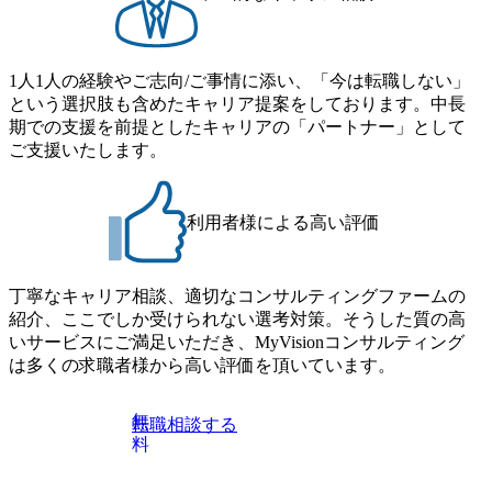
にはWebテストを8月20日までに受験いただきます ・8月21
象となるポジションは下記となります。 ・コンサルタント
日までにプログラム参加者をご案内します ・初回プログラ
(調達改革・設備O&M)【SCS SU】 ・コンサルタント(ECM/
ム : 8月29日(土)10:00～13:30 @ベイン東京オフィス(六本木)
SCM構想・PLM/MES改革)【SSC SU】 ・コンサルタント(物
・プログラム期間中はコンサルタントとの食事会、プロジ
1人1人の経験やご志向/ご事情に添い、「今は転職しない」
流改革/需給プロセス改革)【SSC SU】 ・SCM/ECMデータ・
ェクトのご紹介、ケースワークショップなどを実施します
という選択肢も含めたキャリア提案をしております。中長
プロセス分析・AI活用_Sustainable SCM Strategy Unit(Strategy
・10月17日(土)開催の選考会にて採用面接を実施する予定で
期での支援を前提としたキャリアの「パートナー」として
Consultant職)≪東京・大阪≫ ・コンサルタント(SCS SUオー
す ※ご都合が合わない方は別途調整いたします 初回プロ
ご支援いたします。
プンポジション)【SCS SU】 ※当日は全体での会社説明な
グラム : ベイン東京オフィス(六本木) ※イベントによりオン
どはなく、個別選考のみの実施を予定しています ※1名あた
ラインまたはオフラインの実施 ※東京オフィスのみのご応
りの拘束時間は1時間～最大2時間半程度を想定しています
募となります。他オフィス希望を含めたご応募はお受けい
※1次面接と最終面接の間をなるべく空けないよう調整して
利用者様による高い評価
たしかねますのでご了承ください ● フルタイムでの職務経
おりますが、調整が叶わないケースもございます オンライ
歴を2年以上お持ちの方で、東京オフィスのコンサルタント
ン 書類選考通過者
ポジションに応募意思がある方 ● 英語・日本語ともにビジ
丁寧なキャリア相談、適切なコンサルティングファームの
ネスレベルの方 ※日本語が母国語でない方は日本語能力
紹介、ここでしか受けられない選考対策。そうした質の高
試験N1またはそれ相当の上級レベルの日本語力(会話・読解
いサービスにご満足いただき、MyVisionコンサルティング
力)
は多くの求職者様から高い評価を頂いています。
無
転職相談する
料