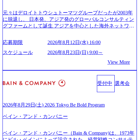
体的かつ柔軟なキャリア形成が可能。 https://storage.googleap
いて (https://www.accenture.com/content/dam/accenture/final/caree
is.com/our-vision-production.appspot.com/public/images/20251030
rs/corporate/document/women-brochure.pdf#zoom=50) 社員発信
元々はデロイトトウシュトーマツグループだったが2003年
165942_70f09968-1b27-43e6-b849-1cd107c4f488_1200x698.web
のキャリアブログ (https://www.accenture.com/jp-ja/blogs/japan-
に脱退し、 日本発、アジア発のグローバルコンサルティン
p ## 働き方／WLB／待遇 内装8億円超のかっこいいオフィ
careers-blog) 江川社長が語る「105点経営」 (https://business.ni
グファームとして誕生 アジアを中心とした海外ネットワー
スがあり、 働き甲斐のあるランキング、新卒注目ランキン
kkei.com/atcl/gen/19/00604/021600008/) 規模拡大で成功する理
クを通じ、各国や地域に即したグローバル・サービスを提
グ受賞歴多数 あえての未上場であり株主からの圧力がない
由【コンサル業界俯瞰マップ】 (https://diamond.jp/articles/-/34
供している日系最大級の総合コンサルティングファーム
ため事業創造の自由度が高く、赤字事業でも投資して長期
6218) 大手広告代理店出身者などマーケティングのトップ人
応募期限
2026年8月12日(水) 16:00
『Build Beyond As One ®.』をブランドメッセージに掲げ、
的な成長を若手に任せられる環境 対面でのコミュニケーシ
材が集結するワケ (https://markezine.jp/article/detail/45446) エン
企業や組織の変革を通じて社会や産業の課題を解決し、未
ョンメリットを重視するため出社勤務。1日の労働時間平均
スケジュール
2026年8月23日(日) 9:00～
ジニアからコンサルタントへ。会社に入って、何が変わっ
来のありたい姿を実現するとともに、クライアント変革の
9.2時間、有休消化率81%(2024年度の年間データ、エンジニ
た？ (https://www.businessinsider.jp/post-288838) プラダ：ラグ
View More
確実な実現と社会的価値及び経済的価値の追求にも貢献 NE
ア組織） 2026年8月22日(土) 10:00～最長16:00 2026年8月10
ジュアリー製品のパーソナライゼーション (https://www.acce
Cとの戦略的資本提携も実現して、現在はNECのグループ会
日(月) 16:00 ※応募者が定員を上回る場合は、厳正なる審査
nture.com/jp-ja/case-studies/song/prada-luxury-product-customizati
社であり、戦略、業務改革、IT、組織・人事、アウトソー
の上参加者を決定させていただきます。ご了承ください。
on) 大正製薬：ITカーブアウト支援 (https://www.accenture.co
受付中
選考会
シングなどの専門知識と、豊富な経験を持つ約6,000名を超
● 当日の流れ 受付 → 会社説明会 → 面接(会社説明会終了
m/jp-ja/case-studies/consulting/taisho-pharmaceutical)（ストラテ
えるプロフェッショナルを有する 金融、製造、流通、エネ
後、随時ご案内) ※全てリモートにて実施します。 ※参加
ジー & コンサルティング） ソフトバンク：初のオンライン
ルギー、情報通信、公共事業など幅広い分野をクライアン
される方に個別に当日の面接案内をお送りいたします。 ※
開催「SoftBank World 2020」でマーケ＆営業のDX実現 (http
トとしている SAP領域においては日本市場No.1を誇り、全
通常の選考フローと異なり、事前に適性検査をご受検いた
2026年8月29日(土) 2026 Tokyo Be Bold Program
s://www.accenture.com/jp-ja/case-studies/communications-media/so
世界で6,400件以上、日本国内で企業最多の5,399件のSAP認
だきます。 ● 詳細 デジタルイノベーション事業部でのポジ
ftbank)（通信） 経済産業省：事業者の申請手続きを電子化
ベイン・アンド・カンパニー
定コンサルタント資格を取得している また、日本国内企業
ションサーチになります。 ご経験やスキル、そして適性や
する「保安ネット」を構築。省庁DXの先進事例を実現 (http
として最多の3,200件のSAP S/4HANA®認定コンサルタント
志向性に合わせて、以下のいずれかの役割でご活躍いただ
s://www.accenture.com/jp-ja/case-studies/public-service/meti-indust
資格も保有、さまざまな業界・業種でのプロジェクト実績
きます。 ※本求人はレバテック株式会社の雇用となりま
ry-safety-network)（公共サービス） カルビー：SAP HANAの
ベイン・アンド・カンパニー（Bain & Company)は、1973年
と蓄積されたノウハウを基に独自の方法論やテンプレート
す。 ※案件によっては客先に出向いての作業も発生しま
導入で基幹システムを刷新 (https://www.accenture.com/jp-ja/ca
にビル・ベインによって設立された、経営戦略コンサルテ