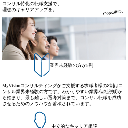
だきます。 アジャイル開発を通じて顧客の要望や提案を柔
③12時開始 2026年8月10日(月) 16:00 各回50分程度を想定 オ
コンサル特化の転職支援で、
れており、これまで多くのNPO・NGOなどの非営利団体に
社時に10日間の間みっちりとコンサルの基礎を支援)を魅力
軟に取り入れながら改善サイクルを回すため、ご自身の提
ンライン 書類選考通過者
理想のキャリアアップを。
無償でコンサルティングを提供している。 2026年8月29日
Consulting
に感じ、他Big4ではなくアビームを選ぶ方も多数 アビーム
案がサービスに直接反映されやすく、高い貢献度を実感で
(土) の対面Kick-offイベントを皮切りに1か月程度のプログラ
といえばSAPをはじめとしたシステム、とイメージされる
きます。 ● 勤務地 東京都渋谷区渋谷3丁目6-7 渋谷金王タワ
ム ※初回プログラム : 8月29日(土)10:00～13:30 2026年8月12
こともあるが実態としては経営戦略策定や新規事業立案な
ー 事業所内禁煙(入居する施設に喫煙専用室あり) ・就業規
日(水) 16:00 Bain & Company Tokyoでは、「Tokyo Be Bold Pr
どのトップラインを上げるための戦略案件も多く存在 特に
則により就業時間内の喫煙を全面的に禁止 ・禁煙サポート
ogram (女性候補者向け選考支援プログラム)」を実施いたし
スポーツ&エンターテイメント領域ではBig4に先んじて注力
制度あり オンライン ● 必須要件 以下いずれかのご経験をお
ます。クライアントに斬新なソリューションを提供し、複
し、業界内で大きな存在感を誇る 社員の多様化する生活ス
持ちの方 ・システム・ソフトウェア開発経験3年以上 ・要
雑な経営課題を解決するために、チームのダイバーシティ
タイルやライフイベントに対応した働きやすい職場環境を
件定義～基本設計など上流経験2年以上 ・PMO経験2年以上
は欠かせません。是非、ユニークな視点と高い志を持つ女
実現するため、さまざまなサポート制度を導入している 多
● 歓迎要件 ・要件定義から詳細設計までのいずれかの上流
性の皆様に多数ご参画頂きたいと考え、プログラムを開催
文化理解や女性の活躍推進などの取り組み、また、フレッ
工程の経験 ・サブリーダー以上のマネジメント経験 ・お客
致します。 「未経験では難しいのではないか」、「実際女
業界未経験の方が8割
クス制度やフリーロケーション制度、フルリモート制度な
様との折衝経験、交渉経験 ・組織課題に対して主体的に業
性はどのように活躍をしているのか」、「ケース面接の経
どの多様な働き方をサポートする制度が整備されている 202
務改善に取り組まれたご経験 ・アジャイル/スクラムへの興
験がなく対策の仕方が知りたい」などのお声をたくさんい
6年8月23日(日) 9:00～18:00終了 2026年8月12日(水) 16:00 202
味関心 ● 求める人物像 ・リーダーシップが取れる方/一人称
ただいているため、今回のプログラムでは現役の面接官と
6年8月23日(日)にSustainable SCM SU 1day選考会を開催いた
MyVisionコンサルティングがご支援する求職者様の8割はコ
で主体的に動ける方 ・年齢にこだわらず、アドバイスを素
食事などのカジュアルな交流、実際のプロジェクトのケー
します。 当SUは「GlobalでのSCM構築」や「物流・調達コ
ンサル業界未経験の方です。わかりやすい業界/個社説明か
直に受け取れる方 ・推進力のある方
ススタディ、1対1の模擬面接等、複数のセッションを約1か
ストの構造改革」といった伝統的なテーマに留まらずクラ
ら始まり、最も難しい選考対策まで、コンサル転職を成功
月の期間に渡り行い、選考にご参加いただきます。コンサ
イアントがこれから取組むべき「グリーントランスフォー
させるためのノウハウが蓄積されています。
ルタント未経験の方でも、戦略コンサルタントの具体的な
メーション」、「サーキュラーエコノミー(循環経済)」とい
仕事内容からお話をさせていただきますので、戦略コンサ
った社会課題やテーマに対して、グローバル知見と最新の
ルティングにご興味をお持ちの方は、この機会にぜひご応
事例などを基に企業の構造改革と社会価値の創造の取り組
募ください。 ● 応募後のフロー ・書類選考後、対象者の方
みを行うプロフェッショナルチームです。 今回1day選考対
中立的なキャリア相談