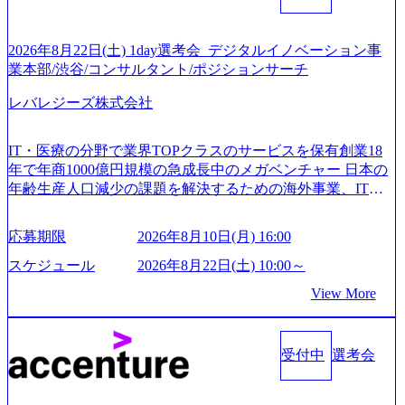
2026年8月22日(土) 1day選考会_デジタルイノベーション事
業本部/渋谷/コンサルタント/ポジションサーチ
レバレジーズ株式会社
IT・医療の分野で業界TOPクラスのサービスを保有創業18
年で年商1000億円規模の急成長中のメガベンチャー 日本の
年齢生産人口減少の課題を解決するための海外事業、IT事
業、医療・介護事業、若手キャリア、新規事業といった40
以上の事業を展開する オールインハウスの組織体制をとっ
応募期限
2026年8月10日(月) 16:00
ており社内で新しい事業開発などの人員調達できる 独立資
本経営をとっており、事業創造の自由度が高い https://storag
スケジュール
2026年8月22日(土) 10:00～
e.googleapis.com/our-vision-production.appspot.com/public/image
View More
s/20240925162633_7242d0de-3e54-4f03-b076-00318d5c0dff_120
0x644.webp レバレジーズ株式会社 会社説明資料 (https://spea
kerdeck.com/leverages/leverages-hui-she-shao-jie-zi-liao-zhong-tu-
cai-yong-xiang-ke) 「働く人」「事業・サービス」「カルチャ
受付中
選考会
ー」など、レバレジーズのリアルを取り上げています！ (htt
ps://melev.leverages.jp/) レバレジーズグローバル、大分県より