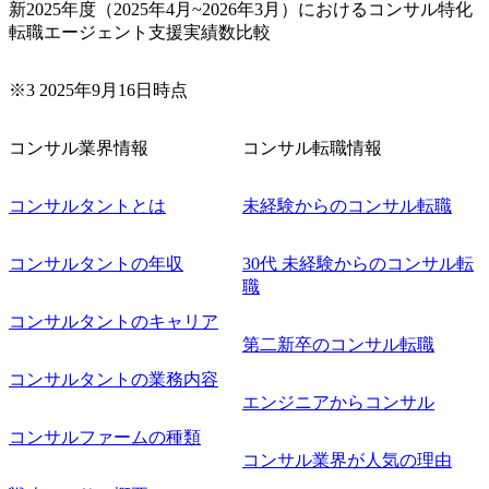
スタッフクラス(SC・C) 【専門領域】 (必須)経理・財務部
新2025年度（2025年4月~2026年3月）におけるコンサル特化
門における改革プロジェクト経験ないしはIT経験のいずれか
転職エージェント支援実績数比較
【経験業務】 (必須)財務会計、管理会計、中期経営計画策
定、資金・税務関連のオペレーション改革、会計システム導
※3 2025年9月16日時点
入、IFRS、J-SOXなど (なお良)CRM,SCM,及び,これらに付
随する統計分析,利益・コスト管理系プロジェクトの経験
【英語力】 (必須)英語の読み書き (なお良)Oralもできる
コンサル業界情報
コンサル転職情報
こと/海外とのやり取りをしつつ業務遂行できること (TOE
IC目安)850点以上 【資格/導入システム】 簿記2級、中小
コンサルタントとは
未経験からのコンサル転職
企業診断士、ITコーディネータ、会計士・税理士、など S
AP FI/CO, Concur, Workday Finance, Anaplan, Tagetik, Workday
AdaptiveのCertificate ●コンサルファーム以外(事業会社出身
コンサルタントの年収
30代 未経験からのコンサル転
者) 【業界】 金融業、製造業、流通業、サービス業 監
職
査法人 【職種・部署/経験業務】 (必須)経理・財務部、経
コンサルタントのキャリア
営企画部などの計数管理、計画立案を遂行する部門。 (な
第二新卒のコンサル転職
お良)何らかの社内プロジェクトをリードした経験、資金・
税務関連、マーケティング・商品企画等、ファイナンス部門
コンサルタントの業務内容
外の経験 【英語力】 (必須)英語の読み書き (なお良)海外
エンジニアからコンサル
とのやり取りをしつつ業務遂行できること (TOEIC目安)85
コンサルファームの種類
0点以上 【資格】 簿記2級、中小企業診断士、ITコーディ
コンサル業界が人気の理由
ネータ、会計士・税理士、など