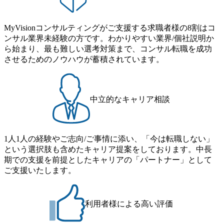
性】 人事ブティックファームと異なり、他DTCインダスト
る 社内のコンサルタントが講師となり人材育成に専念 中途
【Sourcing & Procurement Group(調達)】 ●サービス内容 あら
接まで実施予定 ※基本的には1DAYで完結予定ですが、追加
リーユニットや監査・税務チームとのコラボレーション機会
入社を対象とした3週間の「基礎トレーニング」や、インタ
ゆる業態(製造、流通、金融、サービス、公共など)における
面接が発生する可能性もございますのでご了承ください。 2
が多いので、自分の専門領域以外にも関心・興味をお持ちの
ーンとしてプロジェクトに参加し、実戦練習でワークが学べ
調達コスト削減、リスクマネジメント、サステナブル調達、
MyVisionコンサルティングがご支援する求職者様の8割はコ
026年6月19日(金) 16:00 ※定員数に達した場合は通常選考を
方に向いています。 【グローバル志向性】 英語を使うプロ
る「シャドーアサイン」、月に1回、アサイン希望やキャリ
調達オペレーション改革、および各領域におけるデジタルト
ンサル業界未経験の方です。わかりやすい業界/個社説明か
ご案内させていただくことがございます。 当社の二重橋オ
ジェクト、外国人と一緒に働くプロジェクトに関心・興味が
ア形成に関する相談が可能な「コーチ面談」等の制度が充実
ランスフォーメーションの支援 ●案件事例 ・調達・購買組
ら始まり、最も難しい選考対策まで、コンサル転職を成功
フィスで対面で実施する、Finance Transformation Unitの選考
高い方
コンサルタントとしての基礎力を磨く「プールユニット」制
織の将来構想 ・調達・購買のコーポレートガバナンス構想
させるためのノウハウが蓄積されています。
会となります。 直接オフィスや働くメンバーの雰囲気もご
度の下で、幅広い分野のプロジェクトに参画することが出来
・本質的なDX実現に向けた構想 及び システム導入支援 et
確認できるイベントとなっております。 ●ユニットの特徴
る環境が用意 上長の承認なく応募可能な公募での異動制度
c… 【Engineering Chain Group(設計・製造)】 ●サービス内容
戦略的テーマのアドバイザリーからシステム導入・オペレー
が取り入れられており、部署内での異動はもちろん、クライ
ものづくりの中核をなす商品戦略・設計・製造領域における
トまで幅広いサービス提供を行っています。上記の4つの領
アントや国際機関への出向も可能 育児・介護・不妊治療を
中立的なキャリア相談
戦略策定、オペレーション改革、システム導入の支援。開発
域のプロジェクトを経験することで、ファイナンス領域全体
理由としたワーキングプログラムが複数種類あり、働き方・
管理・ポートフォリオ管理、原価企画、MBSE/ALM、CAD/
の知見を蓄えつつ、徐々に特定領域に絞り込んで専門性を習
働く時間・目標設定などを制約の大きさに応じて希望するコ
CAE/PLM/DFM、生産戦略、データドリブン製造改革、デジ
得可能なアサインメント方針をとっています。 個々のメン
ースを選択することが可能 日系企業並みに年次有給休暇・
タルスレッド等を支援 ●案件事例 ・工場データ利活用基盤
バーが担当するプロジェクトや、提案にアグレッシブであり
1人1人の経験やご志向/ご事情に添い、「今は転職しない」
年末年始休暇を取得可能で、他ファームと比べても充実した
構築 ・設計製造連携強化 ・異業種PLMの構想策定・導入 e
ながら仲間が担当するクライアントにもそれぞれの強みを持
という選択肢も含めたキャリア提案をしております。中長
休暇制度が用意。福利厚生に関しても一般的なものは勿論、
tc… オンライン(Teams)での実施となります。 ●事業会社ご出
ち寄って、より付加価値の高いサービスを提供するコラボレ
期での支援を前提としたキャリアの「パートナー」として
会社の指定する一部の資格の教材費等は自己研鑽費用として
身者 ・下記いずれかのご経験を有する方 調達・購買領域の
ーション・カルチャーが色濃く出ているユニットです。 ＜
ご支援いたします。
実費で提供される制度も存在している。 ダイバーシティ＆
業務改革/DX経験 調達・購買領域におけるシステム導入経験
主な4つの領域＞ ・Finance Strategy : 経理財務部門における
インクルージョンを重要経営戦略の一つとして位置付け、残
●コンサルファームやシステムインテグレーターご出身者 ・
機能・組織変革や人材マネジメントの構想 ・Enterprise Perfor
業時間の制限や男性含めた育休取得、女性の積極登用、社内
調達 購買領域にかかるコンサルティングサービスや関連シ
mance Management : 企業価値経営、経営管理 ・Operational Fi
保育園の設立など従業員の満足度を高める施策に注力してい
利用者様による高い評価
ステム導入プロジェクトに携わられたご経験 ●事業会社ご出
nance : オペレーション改革 ・Global Business Services : サー
る 2026年6月20日(土) 10:00～17:00 2026年6月3日(水) 16:00 ※
身者 ・以下に関するデジタルを活用した実務経験、または
ビスデリバリーモデル 東京都千代田区丸の内3-2-3 二重橋ビ
定員数に達した場合は通常選考をご案内させていただくこと