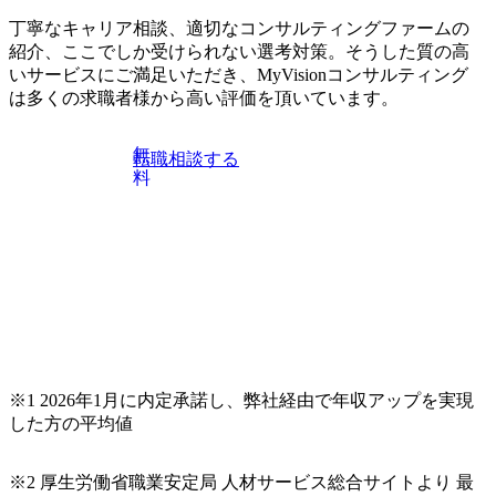
業務改革/DX提案・導入のご経験 設計開発、生産技術、品質
ルディング17F オファリングユニットであるので、新しいソ
がございます。 ● イベント内容 1. 一日で複数回Region Unit
丁寧なキャリア相談、適切なコンサルティングファームの
保証、生産管理、設備技術、工務・製造 ●コンサルファーム
リューションの開発や新しいオファリングを産み出す活動に
メンバと面談いただき、最終選考まで実施致します。 2. 事
紹介、ここでしか受けられない選考対策。そうした質の高
ご出身者 ・導入プロジェクトにて要件定義等から携わられ
積極的に参画し、世の中にない新しいものを生み出すことに
前説明会に参加できなかった方向けにUnit説明会も並行して
いサービスにご満足いただき、MyVisionコンサルティング
たご経験
積極的になれるマインドが望ましい。 インダストリやグル
実施いたします。 ● イベントの特徴 ・デロイトRegion部門
は多くの求職者様から高い評価を頂いています。
ープ内他ファンクションなどと積極的にコミュニケーション
の特長の理解、西日本でのキャリアの可能性を発見 └ 西
をとり、仕事を作る幅を広げていき、CFO領域におけるサー
日本エリアにおけるビジネスの特長、コンサルタントとして
ビスと関連領域のデリバリーを厭わないマインド、受注に向
無
転職相談する
の成長機会などについての理解を深めていただけます └
けて能動的に動けること(マネージャークラス) ●コンサルフ
料
多様な領域における仕事内容やキャリアパスをご認識いただ
ァーム出身者/マネージャークラス(SM・M) 【専門領域】
いた上で、座談会にてこれまでのご経験を活かせるポジショ
(必須)経理・財務部門における改革プロジェクト経験 (な
ンを一緒に検討いたします ・現場のリアルな声を直接聞く
お良)IT経験は必ずしも無くてよいが一定の知見があったほ
ことができる └ 現場のリーダーや担当者に直接質問をす
うが望ましい 【経験業務】 (必須)財務会計、管理会計、
る機会を作るため、企業公式ページや記事だけでは得られな
中期経営計画策定、資金・税務関連のオペレーション改革、
い情報の入手が可能です └ 1Dayにて選考を終了すること
会計システム導入、IFRS、J-SOXなど (なお良)CRM,SCM,
が可能です。 東京都千代田区丸の内3-2-3 二重橋ビルディン
及び,これらに付随する統計分析,利益・コスト管理系プロジ
グ17F ・Region Unitに興味をお持ちのコンサル経験者の方 ・
ェクトの経験 【英語力】 (必須)英語の読み書き (なお良)
関西・九州へのUIターンをお考えの方 ・経験者(コンサルテ
Oralもできること/海外とのやり取りをしつつ業務遂行できる
ィングファーム出身でコンサルティング業務をご経験された
※1 2026年1月に内定承諾し、弊社経由で年収アップを実現
こと (TOEIC目安)850点以上 【資格/導入システム】 簿
入る方) ※コンサルティングファーム未経験の方は対象外と
した方の平均値
記2級、中小企業診断士、ITコーディネータ、会計士・税理
なりますので、予めご了承下さい。
士、など SAP FI/CO, Concur, Workday Finance, Anaplan, Tag
etik, Workday AdaptiveのCertificate ●コンサルファーム出身者/
※2 厚生労働省職業安定局 人材サービス総合サイトより 最