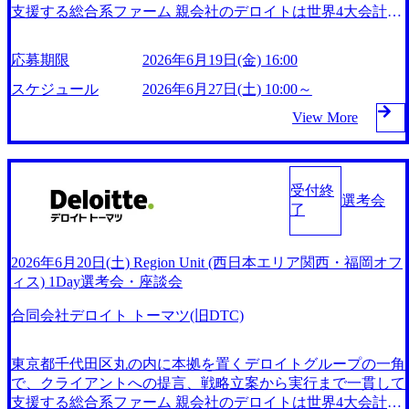
デル」が導入されており、専門性を絞る前に広範囲の経験を
を描いた経験 ・クラウドサービス(AWS、GCPなど)を活用
支援する総合系ファーム 親会社のデロイトは世界4大会計事
制限や男性含めた育休取得、女性の積極登用、社内保育園の
積み、シニアマネジャーに到達する段階では複数分野で活躍
したアーキテクチャー設計、基盤構築経験 ・アプリケーシ
務所（BIG4）の一角に位置しており、約45万人の従業員を
設立など従業員の満足度を高める施策に注力している 2026
できる専門性を身につけるプログラムとなっている 社内の
ョンモダナイゼーションにおけるTo-Beアーキテクチャー設
抱えている DTCも従業員数、案件数ともに日本最大級の規
年 7月16日(木)19:00‐21:00想定 ※この時間内で2次面接まで実
応募期限
2026年6月19日(金) 16:00
コンサルタントが講師となり人材育成に専念 中途入社を対
計経験 ＜プロジェクト管理/プログラム管理に関する知見・
模感を誇り、BIG4の中でも極めて広い専門分野をカバー グ
施予定 ※基本的には1DAYで完結予定ですが、追加面接が発
象とした3週間の「基礎トレーニング」や、インターンとし
経験＞ ・大規模プロジェクトにおけるプロジェクト管理、
ループ企業の有限責任監査法人トーマツやDTFA、DTRAと
スケジュール
2026年6月27日(土) 10:00～
生する可能性もございますのでご了承ください。 2026年7月
てプロジェクトに参加し、実戦練習でワークが学べる「シャ
もしくはプログラム管理に関する知見・経験(PMP有資格者
の提携により、国内約30都市、約2万人の専門家と共に公
8日(水)16:00 ※定員数に達した場合は通常選考をご案内させ
View More
ドーアサイン」、月に1回、アサイン希望やキャリア形成に
優遇) ・グローバルプロジェクトで英語を使った大規模開発
共・医療・製造・通信・インフラ・リスク管理等の幅広い業
ていただくことがございます。 当社の二重橋オフィスで対
関する相談が可能な「コーチ面談」等の制度が充実 コンサ
プロジェクトに関与された経験 ・プロジェクト管理方法論/
界にコンサルティングサービスを提供 【スクープ】デロイ
面で実施する、Human Capitalの全Unit合同での選考会となり
ルタントとしての基礎力を磨く「プールユニット」制度の下
システム開発方法論/プロジェクト管理ツール・品質管理ツ
トがコンサルとFAを集約する大組織再編へ！新体制の各組
ます。 直接オフィスや働くメンバーの雰囲気もご確認でき
で、幅広い分野のプロジェクトに参画することが出来る環境
ールの導入経験 ・テスト計画、テスト推進、テスト実行、
織トップ候補の実名を公開 (https://diamond.jp/articles/-/341899)
るイベントとなっております。 Human Capital PMLは、組
受付終
が用意 上長の承認なく応募可能な公募での異動制度が取り
選考会
品質保証の経験 ＜システム開発に関する知見・経験＞ ・業
デロイト トーマツ、RAGシステムの検索/回答精度を高める
織・人事領域のプロフェッショナルとして人事戦略から制
了
入れられており、部署内での異動はもちろん、クライアント
界別の業務アプリケーションの要件定義、設計、開発経験
ソフトウェアを開発 (https://it.impress.co.jp/articles/-/26564) テク
度・IT・業務・風土にわたる幅広く先進的なサービスをEnd
や国際機関への出向も可能 育児・介護・不妊治療を理由と
(各種レビュー含む) ・クラウドネイティブアプリケーション
ノロジー業界へのキャリアチェンジを目指す女性を積極的に
to Endで提供し、「人事機能変革」をテーマにコンサルティ
したワーキングプログラムが複数種類あり、働き方・働く時
の要件定義、設計、開発経験(各種レビュー含む) ・アジャイ
支援するServiceNowとデロイト トーマツの支援プログラム
2026年6月20日(土) Region Unit (西日本エリア関西・福岡オフ
ングサービスを展開しています。 日本で400名超を誇る国内
間・目標設定などを制約の大きさに応じて希望するコースを
ル開発におけるスクラムマスター経験 ・ホストなどレガシ
に、女性の就労支援や企業・自治体のDXを推進するMAIA
ィス) 1Day選考会・座談会
最大規模の組織・人事領域のプロフェッショナルを有し、グ
選択することが可能 日系企業並みに年次有給休暇・年末年
ーシステムに関する知見(プログラミング経験というより、
が参画 (https://prtimes.jp/main/html/rd/p/000000096.000035957.ht
ローバルで10,000名超のメンバーとコラボレーションしなが
始休暇を取得可能で、他ファームと比べても充実した休暇制
合同会社デロイト トーマツ(旧DTC)
アーキテクチャレベルの知見が望ましい) ・レガシーシステ
ml) 選考時は現状のスキル重視では無く、「一人前のコンサ
ら、人事戦略から制度・IT・業務・風土にわたる幅広く先進
度が用意。福利厚生に関しても一般的なものは勿論、会社の
ムのクラウドへの移行経験 ・ローコードプラットフォーム
ルタントに成長できる人間的素質を持っているか」の成長性
的なサービスをEnd to Endで提供するチームです。 ・「人事
指定する一部の資格の教材費等は自己研鑽費用として実費で
を活用した業務アプリケーションの設計・開発経験 ・エン
の観点を重視 コンサルタントの成長モデルとして「アワー
中計」策定 ・組織再編デザイン / M&A ・グローバル人事・
東京都千代田区丸の内に本拠を置くデロイトグループの一角
提供される制度も存在している。 ダイバーシティ&インクル
タープライズ向けの中大規模のスクラッチ開発における要件
グラス・モデル」が導入されており、専門性を絞る前に広範
組織管理 ・HR Transformation (人事機能変革・IT変革) ・チェ
で、クライアントへの提言、戦略立案から実行まで一貫して
ージョンを重要経営戦略の一つとして位置付け、残業時間の
定義、設計、開発(各種レビュー含む)に従事した経験 ＜ソリ
囲の経験を積み、シニアマネジャーに到達する段階では複数
ンジマネジメント ・人事システム化構想および導入支援(Wo
支援する総合系ファーム 親会社のデロイトは世界4大会計事
制限や男性含めた育休取得、女性の積極登用、社内保育園の