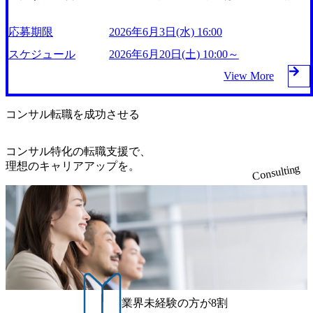
ューション企画・導入に関する知見・経験＞ ・事業企画か
分野で活躍できる専門性を身につけるプログラムとなってい
rkdayやSAP SuccessFactors、ServiceNow等) HR Transformation
務所（BIG4）の一角に位置しており、約45万人の従業員を
設立など従業員の満足度を高める施策に注力している 2026
らソリューション導入による実現まで、一貫したフェーズに
る 社内のコンサルタントが講師となり人材育成に専念 中途
(HR部門効率化 / 高度化・HRシステム構想等の人事機能変革
抱えている DTCも従業員数、案件数ともに日本最大級の規
年7月11日(土)10:00～12:00想定 ※この時間内で2次面接まで
応募期限
2026年6月3日(水) 16:00
関与された経験 ・コンサルティング・ソリューションプロ
入社を対象とした3週間の「基礎トレーニング」や、インタ
領域) HR Tech Specialist / Engineer(人事テクノロジー領域のス
模感を誇り、BIG4の中でも極めて広い専門分野をカバー グ
実施予定 ※基本的には1DAYで完結予定ですが、追加面接が
バイダ等の立場から、複数業種のソリューション導入PJにリ
ーンとしてプロジェクトに参加し、実戦練習でワークが学べ
ペシャリスト / エンジニア) HC as a Service(HRの全体プラッ
ループ企業の有限責任監査法人トーマツやDTFA、DTRAと
スケジュール
2026年6月20日(土) 10:00～
発生する可能性もございますのでご了承ください。 2026年7
ーダ的ポジションで関与された経験 ・社内IT企画等の立場
る「シャドーアサイン」、月に1回、アサイン希望やキャリ
トフォームの拡張・改善とHRオペレーションの運用支援・
の提携により、国内約30都市、約2万人の専門家と共に公
月3日(金)16:00 ※定員数に達した場合は通常選考をご案内さ
View More
から、業務部門との調整を行いつつソリューション導入PJに
ア形成に関する相談が可能な「コーチ面談」等の制度が充実
アウトソース) Organization &Work Transformation(組織設計、
共・医療・製造・通信・インフラ・リスク管理等の幅広い業
せていただくことがございます。 オンラインで実施するSC
複数関与された経験 ＜運用要件定義・設計に関する知見・
コンサルタントとしての基礎力を磨く「プールユニット」制
人事戦略、要員計画、人材マネジメント、M&A人事、役員
界にコンサルティングサービスを提供 【スクープ】デロイ
&NO Unit(調達領域 / 設計・製造領域)の1Day選考会となりま
経験＞ ・大規模システム導入PJにおいて運用要件定義・運
度の下で、幅広い分野のプロジェクトに参画することが出来
報酬・指名、チェンジマネジメント、組織風土改革などの組
トがコンサルとFAを集約する大組織再編へ！新体制の各組
コンサル転職を成功させる
す。 ●ユニットの特徴 弊社サプライチェーン領域において
用設計・トランジションをクライアントフェーシングでリー
る環境が用意 上長の承認なく応募可能な公募での異動制度
織・人材変革領域) 東京・大阪・福岡 東京都千代田区丸の内
織トップ候補の実名を公開 (https://diamond.jp/articles/-/341899)
は、国内トップクラスの規模を誇るサプライチェーンに専門
ドした経験 ・クラウドインフラの運用基盤構築における要
が取り入れられており、部署内での異動はもちろん、クライ
3-2-3 二重橋ビルディング17Fにて、対面での実施となりま
デロイト トーマツ、RAGシステムの検索/回答精度を高める
性を持つ経営コンサルタント集団が在籍し、Deloitteグロー
件定義～導入・高度化にかかる業務を提供してきた経験 ・
アントや国際機関への出向も可能 育児・介護・不妊治療を
コンサル特化の転職支援で、
す。 ・組織・人事領域に関わる深い専門知識・スキル ・人
ソフトウェアを開発 (https://it.impress.co.jp/articles/-/26564) テク
バルの知見と最先端テクノロジーを用いて、日系企業に対し
グローバルチームの一員としてシステム導入、または運用業
理由としたワーキングプログラムが複数種類あり、働き方・
理想のキャリアアップを。
Consulting
事部門または経営企画部門または事業部門での業務経験 ・
ノロジー業界へのキャリアチェンジを目指す女性を積極的に
て世界に誇るサプライチェーン及び経営マネジメント基盤へ
務に従事した経験
働く時間・目標設定などを制約の大きさに応じて希望するコ
組織・人事案件に関するプロジェクトマネジャー/スタッフ
支援するServiceNowとデロイト トーマツの支援プログラム
変革し続けるコンサルティングサービスを提供しています。
ースを選択することが可能 日系企業並みに年次有給休暇・
経験 (人事制度、風土変革、要員・人件費管理、等) ・グロ
に、女性の就労支援や企業・自治体のDXを推進するMAIA
弊社は製造業の事業改革、サプライチェーン改革のアドバイ
年末年始休暇を取得可能で、他ファームと比べても充実した
ーバルプロジェクト経験または大規模プロジェクトのマネジ
が参画 (https://prtimes.jp/main/html/rd/p/000000096.000035957.ht
ザリーに特化し、テクノロジー導入を専門とする他ユニッ
休暇制度が用意。福利厚生に関しても一般的なものは勿論、
メント経験 ・社内特命プロジェクト経験(戦略立案、業務改
ml) 選考時は現状のスキル重視では無く、「一人前のコンサ
ト・グループ会社・外部委託業者と連携しながら、上流から
会社の指定する一部の資格の教材費等は自己研鑽費用として
善、プロジェクトマネジメント等) ・人事制度設計/企画の知
ルタントに成長できる人間的素質を持っているか」の成長性
下流までの伴走型支援を提供しています。また、弊社はサプ
実費で提供される制度も存在している。 ダイバーシティ＆
識 ・デジタルツール開発経験 ・統計分析に関する知識 ・戦
の観点を重視 コンサルタントの成長モデルとして「アワー
ライチェーン全領域をカバーしており、専門チームにより深
インクルージョンを重要経営戦略の一つとして位置付け、残
略、マーケティング、財務・会計、IT等の広範囲な専門知
グラス・モデル」が導入されており、専門性を絞る前に広範
い洞察・知見を蓄積・教育するとともに、専門領域に閉じな
業時間の制限や男性含めた育休取得、女性の積極登用、社内
識・スキル ・社内外を含む海外メンバーとの英語でのVerbal
囲の経験を積み、シニアマネジャーに到達する段階では複数
い柔軟なキャリアパスができる仕組みがあります。 ★今回1
保育園の設立など従業員の満足度を高める施策に注力してい
なやり取り (TOEIC目安)800点以上 【コラボレーション志向
業界未経験の方が8割
分野で活躍できる専門性を身につけるプログラムとなってい
Day選考会にて募集する領域は以下2つのGroupとなります★
る 2026年6月27日(土) 10:00～12:00想定 ※この時間内で2次面