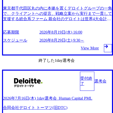
東京都千代田区丸の内に本拠を置くデロイトグループの一角
で、クライアントへの提言、戦略立案から実行まで一貫して
支援する総合系ファーム 親会社のデロイトは世界4大会計事
務所(BIG4)の一角に位置しており、約45万人の従業員を抱え
ている DTCも従業員数、案件数ともに日本最大級の規模感
応募期限
2026年8月19日(水) 16:00
を誇り、BIG4の中でも極めて広い専門分野をカバー グルー
プ企業の有限責任監査法人トーマツやDTFA、DTRAとの提
スケジュール
2026年8月29日(土) 9:30～
携により、国内約30都市、約2万人の専門家と共に公共・医
View More
療・製造・通信・インフラ・リスク管理等の幅広い業界にコ
ンサルティングサービスを提供 【スクープ】デロイトがコ
終了した1day選考会
ンサルとFAを集約する大組織再編へ!新体制の各組織トップ
候補の実名を公開 (https://diamond.jp/articles/-/341899) デロイト
トーマツ、RAGシステムの検索/回答精度を高めるソフトウ
ェアを開発 (https://it.impress.co.jp/articles/-/26564) テクノロジー
受付終
選考会
業界へのキャリアチェンジを目指す女性を積極的に支援する
了
ServiceNowとデロイト トーマツの支援プログラムに、女性
の就労支援や企業・自治体のDXを推進するMAIAが参画 (htt
ps://prtimes.jp/main/html/rd/p/000000096.000035957.html) 選考時
2026年7月16日(木) 1day選考会_Human Capital PML
は現状のスキル重視では無く、「一人前のコンサルタントに
合同会社デロイト トーマツ(旧DTC)
成長できる人間的素質を持っているか」の成長性の観点を重