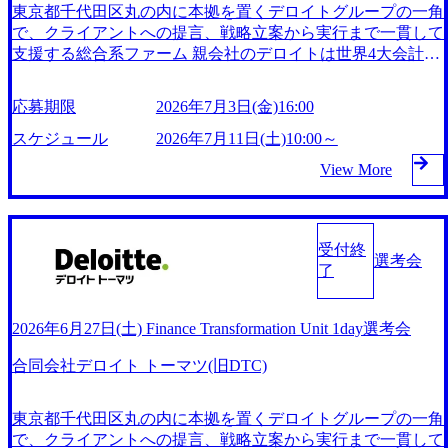
視 コンサルタントの成長モデルとして「アワーグラス・モ
東京都千代田区丸の内に本拠を置くデロイトグループの一角
制限や男性含めた育休取得、女性の積極登用、社内保育園の
デル」が導入されており、専門性を絞る前に広範囲の経験を
で、クライアントへの提言、戦略立案から実行まで一貫して
設立など従業員の満足度を高める施策に注力している 2026
積み、シニアマネジャーに到達する段階では複数分野で活躍
支援する総合系ファーム 親会社のデロイトは世界4大会計事
年8月29日(土) 9:30～13:30 ※面接時間により12:30に終了の可
できる専門性を身につけるプログラムとなっている 社内の
務所(BIG4)の一角に位置しており、約45万人の従業員を抱え
能性もございます。 2026年8月19日(水) 16:00 ※先着となり
コンサルタントが講師となり人材育成に専念 中途入社を対
ている DTCも従業員数、案件数ともに日本最大級の規模感
ますため、上記より早く応募を締め切る可能性もございま
応募期限
2026年7月3日(金)16:00
象とした3週間の「基礎トレーニング」や、インターンとし
を誇り、BIG4の中でも極めて広い専門分野をカバー グルー
す。 ※定員数に達した場合には通常選考をご案内させてい
てプロジェクトに参加し、実戦練習でワークが学べる「シャ
プ企業の有限責任監査法人トーマツやDTFA、DTRAとの提
スケジュール
2026年7月11日(土)10:00～
ただくことがございます。 当社二重橋オフィスで実施のEng
ドーアサイン」、月に1回、アサイン希望やキャリア形成に
携により、国内約30都市、約2万人の専門家と共に公共・医
ineering Unitコンサルタント選考会です。 会社及び事業説明
View More
関する相談が可能な「コーチ面談」等の制度が充実 コンサ
療・製造・通信・インフラ・リスク管理等の幅広い業界にコ
会～面接2回の全選考が1日で完結するイベントとなります。
ルタントとしての基礎力を磨く「プールユニット」制度の下
ンサルティングサービスを提供 【スクープ】デロイトがコ
● 当日の流れ ※A・Bどちらのパターンとなるかは当日にお
で、幅広い分野のプロジェクトに参画することが出来る環境
ンサルとFAを集約する大組織再編へ!新体制の各組織トップ
伝えとなります。 13:30までのご予定確保をお願いしま
が用意 上長の承認なく応募可能な公募での異動制度が取り
候補の実名を公開 (https://diamond.jp/articles/-/341899) デロイト
す。 ＜Aパターン＞ 09:30～10:20 会社および事業説明会
受付終
入れられており、部署内での異動はもちろん、クライアント
選考会
トーマツ、RAGシステムの検索/回答精度を高めるソフトウ
10:30～11:20 1次面接 11:30～12:20 2次面接 ＜Bパタ
了
や国際機関への出向も可能 育児・介護・不妊治療を理由と
ェアを開発 (https://it.impress.co.jp/articles/-/26564) テクノロジー
ーン＞ 09:30～10:20 会社および事業説明会 10:30～11:2
したワーキングプログラムが複数種類あり、働き方・働く時
業界へのキャリアチェンジを目指す女性を積極的に支援する
0 待機(休憩や面接準備にご活用ください/待機場所あり)
間・目標設定などを制約の大きさに応じて希望するコースを
ServiceNowとデロイト トーマツの支援プログラムに、女性
2026年6月27日(土) Finance Transformation Unit 1day選考会
11:30～12:20 1次面接 12:30～13:20 2次面接 東京都千代
選択することが可能 日系企業並みに年次有給休暇・年末年
の就労支援や企業・自治体のDXを推進するMAIAが参画 (htt
田区丸の内3-2-3 二重橋ビルディング17F 書類選考通過者 ●
始休暇を取得可能で、他ファームと比べても充実した休暇制
合同会社デロイト トーマツ(旧DTC)
ps://prtimes.jp/main/html/rd/p/000000096.000035957.html) 選考時
下記のいずれかに関する知見・経験を有する方を募集してい
度が用意。福利厚生に関しても一般的なものは勿論、会社の
は現状のスキル重視では無く、「一人前のコンサルタントに
ます。 ＜クラウド戦略策定・アーキテクチャーデザインに
指定する一部の資格の教材費等は自己研鑽費用として実費で
成長できる人間的素質を持っているか」の成長性の観点を重
関する知見・経験＞ ・各業界で、クライアントのビジネ
東京都千代田区丸の内に本拠を置くデロイトグループの一角
提供される制度も存在している。 ダイバーシティ&インクル
視 コンサルタントの成長モデルとして「アワーグラス・モ
ス・要件・要望を理解し、クラウドを用いたシステム全体像
で、クライアントへの提言、戦略立案から実行まで一貫して
ージョンを重要経営戦略の一つとして位置付け、残業時間の