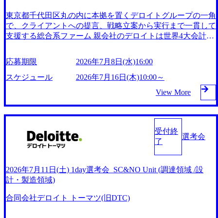
視 コンサルタントの成長モデルとして「アワーグラス・モ
デル」が導入されており、専門性を絞る前に広範囲の経験を
東京都千代田区丸の内に本拠を置くデロイトグループの一角
積み、シニアマネジャーに到達する段階では複数分野で活躍
で、クライアントへの提言、戦略立案から実行まで一貫して
できる専門性を身につけるプログラムとなっている 社内の
支援する総合系ファーム 親会社のデロイトは世界4大会計事
コンサルタントが講師となり人材育成に専念 中途入社を対
務所(BIG4)の一角に位置しており、約45万人の従業員を抱え
象とした3週間の「基礎トレーニング」や、インターンとし
ている DTCも従業員数、案件数ともに日本最大級の規模感
応募期限
2026年7月8日(水)16:00
てプロジェクトに参加し、実戦練習でワークが学べる「シャ
を誇り、BIG4の中でも極めて広い専門分野をカバー グルー
ドーアサイン」、月に1回、アサイン希望やキャリア形成に
プ企業の有限責任監査法人トーマツやDTFA、DTRAとの提
スケジュール
2026年7月16日(木)10:00～
関する相談が可能な「コーチ面談」等の制度が充実 コンサ
携により、国内約30都市、約2万人の専門家と共に公共・医
View More
ルタントとしての基礎力を磨く「プールユニット」制度の下
療・製造・通信・インフラ・リスク管理等の幅広い業界にコ
で、幅広い分野のプロジェクトに参画することが出来る環境
ンサルティングサービスを提供 【スクープ】デロイトがコ
が用意 上長の承認なく応募可能な公募での異動制度が取り
ンサルとFAを集約する大組織再編へ!新体制の各組織トップ
入れられており、部署内での異動はもちろん、クライアント
候補の実名を公開 (https://diamond.jp/articles/-/341899) デロイト
受付終
や国際機関への出向も可能 育児・介護・不妊治療を理由と
選考会
トーマツ、RAGシステムの検索/回答精度を高めるソフトウ
了
したワーキングプログラムが複数種類あり、働き方・働く時
ェアを開発 (https://it.impress.co.jp/articles/-/26564) テクノロジー
間・目標設定などを制約の大きさに応じて希望するコースを
業界へのキャリアチェンジを目指す女性を積極的に支援する
選択することが可能 日系企業並みに年次有給休暇・年末年
ServiceNowとデロイト トーマツの支援プログラムに、女性
2026年7月11日(土) 1day選考会_SC&NO Unit (調達領域 /設
始休暇を取得可能で、他ファームと比べても充実した休暇制
の就労支援や企業・自治体のDXを推進するMAIAが参画 (htt
計・製造領域)
度が用意。福利厚生に関しても一般的なものは勿論、会社の
ps://prtimes.jp/main/html/rd/p/000000096.000035957.html) 選考時
指定する一部の資格の教材費等は自己研鑽費用として実費で
合同会社デロイト トーマツ(旧DTC)
は現状のスキル重視では無く、「一人前のコンサルタントに
提供される制度も存在している。 ダイバーシティ&インクル
成長できる人間的素質を持っているか」の成長性の観点を重
ージョンを重要経営戦略の一つとして位置付け、残業時間の