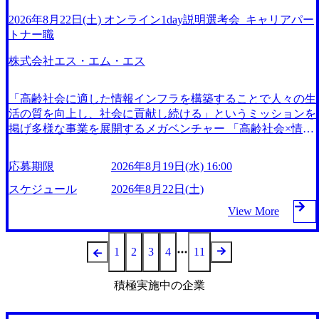
す。 ※今回1DAY選考会にて合格の場合、後日オファー面談
会的意義が極めて大きい「医療・介護×IT」の領域におい
線「赤坂駅」2番出口 徒歩5分 受動喫煙対策 : 屋内全面禁煙
らに、ファーム・SIer・事業会社出身のコンサルタントと直
をご案内いたします ● 対象ポジション 経営戦略コンサルタ
て、100%自社開発のプロダクトの成長にダイレクトに携わ
2026年8月22日(土) オンライン1day説明選考会_キャリアパー
株式会社プロレド・パートナーズ 東京本社 東京都港区赤坂2
接話ができる座談会を予定しています。少人数の対話形式で
ント(ストラテジー&ハンズオンセクター) ● 当日の流れ 1.
れる。 優秀なメンバーが揃う環境の中、裁量を持ってスピ
トナー職
-4-6 赤坂グリーンクロス 21階 ●必須スキル・経験 以下条件
すすめますので、転職理由や入社後のプロジェクト内容、今
当社オフィスへご来社 2. 受付・会場ご案内 3. 一次面接 4.
ーディーに開発やマーケティングに挑戦でき、ビジネスパー
に当てはまる方 ・社会人経験3年以上 ・コンサルティングフ
後のキャリア等についてざっくばらんにご質問ください。
最終面接 ※最終面接の結果は後日メールにてご連絡いた
ソンとしての市場価値を大きく高めることができる。 これ
株式会社エス・エム・エス
ァーム/SIer/事業会社のIT部署にて、要件定義～開発フェー
オンライン(Zoom)
します ● 業務内容 ・中長期経営戦略/事業戦略の策定支援 ・
までの事業運営で培った強固な収益基盤をもとに、自己資本
ズ(要件定義、基本/詳細設計、設計書作成/レビュー、開発)
DX戦略やIT戦略の立案・推進 ・新規事業の企画立案/事業化
をベースとした非常に安定性の高い独立経営を続けている。
に2年以上携わった経験 ●歓迎するスキル・経験 以下いずれ
「高齢社会に適した情報インフラを構築することで人々の生
支援 ・業務改革・組織改革に関する構想策定と実行支援 ・
2026年8月23日(日) 10:30～13:30 予定 2026年8月19日(水) 16:00
か2年以上のご経験 ・インフラ/ネットワークの経験 ・RFP
活の質を向上し、社会に貢献し続ける」というミッションを
AIやデータ活用を含むデジタル変革の推進 ・プロジェクト
事前受検・当日受験が選択いただけます。 事前受検の場
作成経験 ・開発系のPJにおけるPL、PM経験 ・コンサルテ
掲げ多様な事業を展開するメガベンチャー 「高齢社会×情
マネジメント/関係者調整 ・クライアントの価値創出に向け
合、SPIにて見送りとさせていただく可能性がございますの
ィングファームにおけるIT系プロジェクト従事経験
報」を切り口として「介護」「医療」「ヘルスケア」「シニ
た課題解決の推進 ● 案件例 ・グループITガバナンス強化の
で、何卒ご理解くださいますようお願いいたします。 事前S
アライフ」の領域で、40以上のサービスを開発・運営 16期
プロジェクト支援 ・「自立的に考えられる人材化」研修構
PIの受験期限は選考会3営業日前までとなります。(直前参加
応募期限
2026年8月19日(水) 16:00
連続で増収増益を達成し、海外では17ヵ国で事業を展開 今
築 ・調達機能の再配置による組織の効率化支援 ・調達ガバ
希望の方は随時相談) 応募 ⇒ 書類選考 ⇒ (SPI(テストセンタ
後も既存事業の拡大・成長と新規事業の開発を進めていく予
スケジュール
2026年8月22日(土)
ナンス体制の構築支援 ● 勤務地 東京都港区赤坂2-4-6 赤坂グ
ー※オンライン可)) ⇒ (SPI＋)1DAY選考会 ⇒ 適性検査 ⇒ オ
定 優秀層にはどんどん事業立ち上げを任せていく社風。エ
リーンクロス21階 東京メトロ銀座線・南北線「溜池山王
ファー ※応募から内定まで最短5日 (9:20～10:20 : SPI) 10:30
View More
ス・エム・エス出身の起業家も多く、SMSマフィア（Paypal
駅」10番出口直結 東京メトロ丸ノ内線・千代田線「国会議
～11:30 : 会社説明 11:30～12:00 : 休憩・適性検査 12:00～1
マフィアのもじり）という単語も存在 https://stalgie.co.jp/sms-
事堂前駅」10番出口直結 東京メトロ千代田線「赤坂駅」2番
3:30 : グループ面接(1時間～1時間半程度) ※当日の参加人数
mafia-map/ (https://stalgie.co.jp/sms-mafia-map/) ＜主な事業内容
1
2
3
4
11
出口 徒歩5分 受動喫煙対策 : 屋内全面禁煙 株式会社プロレ
によってスケジュール前後する可能性がございます。 服装 :
＞ - キャリア分野 - 介護職向け求人情報・人材紹介・人材派
ド・パートナーズ 東京本社 東京都港区赤坂2-4-6 赤坂グリー
私服で問題ございません 持ち物 : 特に必要ございません ※
遣・資格取得スクール - 看護師向け人材紹介、コメディカル
ンクロス 21階 ● 必須スキル・経験 ①コンサルティングファ
事前アンケートのご回答にご協力いただいております。 ス
積極実施中の企業
向け人材紹介等 - 介護事業者分野 - 介護事業者向け経営支援
ーム在籍者、または②事業会社在籍者で、以下の要件に該当
キルやご経験、キャリアの志向性をヒアリングの上、ポジシ
プラットフォーム - 海外分野 - 医療・ヘルスケア関連事業者
する方 共通要件 ・社会人経験3年以上(※4年以上が望まし
ョンをご提案いたします。 ● 配属可能性のある部署 ＜カス