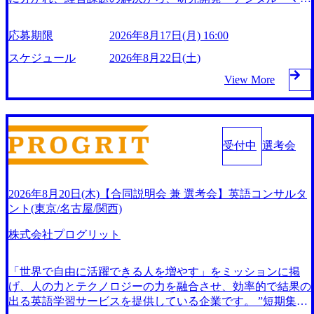
A 事例など最新情報を伝えるＭＡＣＯＬＯＲＳ（エムエーカ
ケティング・ITシステムの導入など、コンサルティング領域
ラーズ）：https://colors.nihon-ma.co.jp/ 600 名超のM&A コン
からその実行的側面であるITサービスの提供まで一貫して支
サルタントのトップ！成果を出し続ける秘訣、そして描くビ
応募期限
2026年8月17日(月) 16:00
援する総合系・IT系ファームである あらゆる産業において
ジョンは！ https://colors.nihon-ma.co.jp/post/people-yoshida-mvpi
非常に良質な顧客基盤を築いており、Fortune Global 500社の
スケジュール
2026年8月22日(土)
nterview ⽇本M&A センターで働いてみて、実際どう？〜⼥
80%以上の企業をクライアントとして抱えている 手掛けた
性コンサルタント座談会〜 https://colors.nihon-ma.co.jp/post/peo
View More
プロジェクトは「ファーストリテイリングにおけるグローバ
ple-zadankai ワーパパインタビュー！M&A コンサルタント×
ル化」「資生堂グループのDX化支援」「ヴィヴィアン・ウ
育児の両⽴のカギとは。 https://colors.nihon-ma.co.jp/post/peopl
エストウッドの製品開発」など多岐にわたる コンサルティ
e-furuichi M&A成約支援実績は、2020年度から単年で1,000
ング活動のみならず、2021年にはKDDIと合弁会社「ARISE
件、累計8,000件超え、仲介実績は圧倒的で世界No.1を誇る
analytics」を設立し、人工知能とデータアナリティクス技術
受付中
選考会
リーディングカンパニーである 広範なネットワークを持
で新たなイノベーションを創出する活動や、デジタル人材育
ち、ASEANやヨーロッパなどの海外クロスボーダー経験を
成の支援も盛んに行う 採用資料 (https://www.accenture.com/co
積むことが可能 特にフィリピンを除くASEAN地域に現地法
ntent/dam/accenture/final/accenture-com/document-2/Accenture-Rec
人があり、国際的なビジネス経験を追求する方に最適である
2026年8月20日(木)【合同説明会 兼 選考会】英語コンサルタ
ruiting-Brochure.pdf#zoom=50) 女性の活躍について (https://ww
成約率は50％と他社の2〜30％を大きく上回り、インセンテ
ント(東京/名古屋/関西)
w.accenture.com/content/dam/accenture/final/careers/corporate/docu
ィブ制度も充実しているため、中央値でいうと2年目で100万
ment/women-brochure.pdf#zoom=50) 社員発信のキャリアブロ
株式会社プログリット
円、3年目で300万円、4年目で800万円の支給が見込まれる
グ (https://www.accenture.com/jp-ja/blogs/japan-careers-blog) 江川
質の高い講師による1ヶ月間の集中研修を実施しており、現
社長が語る「105点経営」 (https://business.nikkei.com/atcl/gen/1
場研修はオンデマンドで行われ、3年以内にトップになるた
「世界で自由に活躍できる人を増やす」をミッションに掲
9/00604/021600008/) 規模拡大で成功する理由【コンサル業界
めのスキルを学ぶことが可能 2026年8月22日(土) 10:00～17:0
げ、人の力とテクノロジーの力を融合させ、効率的で結果の
俯瞰マップ】 (https://diamond.jp/articles/-/346218) 大手広告代理
0(東京・大阪共通) 2026年8月17日(月) 16:00 ● プログラム(両
出る英語学習サービスを提供している企業です。 ”短期集中
店出身者などマーケティングのトップ人材が集結するワケ
会場共通) 10:00～11:30 会社説明セミナー ※代表の竹内よ