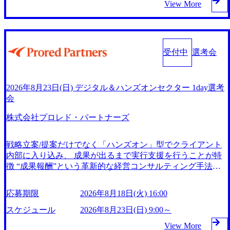
NGEのカルチャーや働く人の雰囲気を知りたい方 ・まずは
View More
グローバルのポジションに自由に応募できる社内の転職ツー
イズされた戦略が、業界内で高く評価されており、中部電力
カジュアルに情報収集をしたい方 ・すぐの転職予定はない
ル「キャリアズ・マーケットプレイス」が存在し、本ツール
グループなど大手企業との実績も豊富である。 MSOL Digital
が、将来のキャリアを考え始めている方 ※HENNGE BUSIN
を活用で上司の引き留めを受けずに移動が可能である（異動
では社員1人1人が自ら描いたキャリアプランを叶え、プロの
ESS EDGEとは？ ビジネスとテクノロジーの交差点で、新た
者は年間約1,000名） 残業時間や有休取得率など約10項目を
コンサルタントとして活躍し続けるためのキャリアパスを設
な視点と刺激を得られる採用イベントです。HENNGEで働
数値化することで、実行前後で離職率を半減させることに成
定しています。 https://storage.googleapis.com/our-vision-producti
受付中
選考会
くことのリアルな価値をお伝えします。 ● プログラム 18:45
功した 18時以降の会議を原則禁止としているほか、在宅勤
on.appspot.com/public/images/20250618210400_25fc16e0-7158-49
受付開始 19:00 オープニング・乾杯 19:05 HENNGE 会社紹介
務制度の全社展開、ハラスメント抑止に向けた研修の拡充、
7b-8c0a-e2356a14f62b_1200x554.webp 全社員がスキルアップ
19:20 社員との交流①(途中入退室OK) 19:50 社員との交流②
社外窓口設置など徹底的な仕組み化を推進する 育休取得率
しつづけられるように、TOEIC受験費用補助などの資格取得
2026年8月23日(日) デジタル＆ハンズオンセクター 1day選考
(途中入退室OK) 20:30 クロージング 21:00 終了 ● 参加費 無料
は男性65%、女性100%と全国平均を上回る実績を持ち、女
サポート、客観的な助言がもらえるメンター制度などの業務
会
(事前申込制) HENNGE株式会社 渋谷オフィス (東京都渋谷
性の管理職率も21.8%（2023年12月時点）とフレキシブルな
サポートに力を入れています。 PMP®（プロジェクトマネジ
区南平台町16-28 Daiwa渋谷スクエア11F) HENNGE One 事業
働き方を提供 2026年8月26日(水) 19:00～20:40(予定) 2026年8
メント・プロフェッショナル）受験サポート PMP資格に合
株式会社プロレド・パートナーズ
の営業組織にご興味のある方 ※お申し込み状況により、ご
月17日(月) 16:00 今回のイベントでは、 関西TfLSの組織説明
格した場合、受験費用をMSOL Digitalで負担します。 「PD
参加いただけない場合がございます ※名刺をお持ちでない
やプロジェクト事例をもとに、 「変化し続ける世界にどの
U」（Professional Development Unit）取得サポート PMP資格
方、受講票をお忘れの方はご参加をお断りさせていただきま
ように向き合い、どのように価値を創出しているのか」を具
戦略立案/提案だけでなく「ハンズオン」型でクライアント
の維持に必要な継続学習を定量的に認定するための単位をM
す ※代理での出席はお断りしております
体的にご紹介します。 AI時代におけるコンサル・エンジニ
内部に入り込み、 成果が出るまで実行支援を行うことが特
SOL Digitalの研修で取得することが出来ます。 CAPM アジ
アとしてのキャリアに関心のある方は、ぜひご参加くださ
徴 “成果報酬”という革新的な経営コンサルティング手法と
ャイル AWS, Azure, GCP, Salesforce その他社外の有償研修 U
い。 入退出・服装自由！応募意思不問なカジュアルなイベ
その実績が評価され、2018年7月に東証マザーズ（現東証グ
demy Business Udemyの動画全体のなかでも評価の高い、厳
ントです。 積極的に転職活動をされている方も、そうでな
ロース）に上場、2020年4月には東証一部（現東証プライ
選された講座をオンラインで学習できる有償プランに加入し
応募期限
2026年8月18日(火) 16:00
い方も、アクセンチュアをもっと知りたい方、TfLSの現場
ム）への市場変更を果たす コンサルティングにおいて実現
ています。実務家の講師から最先端のスキルが学べます。
社員の話を聞いてみたい方、関西Uターンを考えられている
が難しいとされてきた成果報酬のビジネスモデルは、コンサ
スケジュール
2026年8月23日(日) 9:00～
英語学習のための費用を一部負担致します。 ナレッジコン
方 今後のご自身のキャリアを考えるきっかけとして是非ご
ルティングを提供するかれらが先行してリスクを取り、人件
シェルジュ MSOLグループ内のナレッジに関する疑問、質
View More