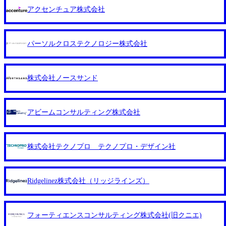
向けマーケティング支援 - グローバルキャリアビジネス等 -
い) ・直近在籍企業で、2年以上の在籍 ①コンサルティング
タマーサクセス＞ 業務内容 : 自社サービス『みんなの介護』
アクセンチュア株式会社
事業開発分野 - 健康保険組合向け遠隔保健指導サービス - 企
ファーム在籍者 ・現職または前職のファームにおいて、プ
反響営業として、施設を探すご家族に寄り添い、入居先施設
業向けリモート産業保健サービス - 高齢者向け食事宅配情報
ロモーション実績がある方 ②事業会社在籍者 ・事業企画、
の決定(成約獲得)を目指します。 商談相手 : ご両親の施設を
提供サービス - リフォーム事業者情報提供サービス等 2026
経営企画等、コンサルティング業務との親和性が高い経験を
探すご家族様など(40～60代女性がメイン) ＜キャリアアドバ
パーソルクロステクノロジー株式会社
年8月22日(土) 午前の部 : 9:00～15:00頃(最大目安) 午後の部 :
有する方 ● 歓迎するスキル・経験 ・国家公務員 ・SCM、購
イザー＞ 業務内容 : 介護領域に特化した採用支援サービス
13:00～19:00頃(最大目安) 2026年8月19日(水) 16:00 会社説明
買、調達の経験 ・電力業界知見
『みんジョブ』におけるリクルーティングアドバイザー・キ
会→1次面接→最終面接 ※基本的には当日中に合否をお伝え
ャリアアドバイザー業務 ＜クライアントセールス(法人営業)
しますが、他の面接官の目線をもって判断したい場合など、
株式会社ノースサンド
＞ 業務内容 : 戦略提案型の法人営業として、企業の経営課題
後日改めて面接をお願いする場合がございます。 ● 午前の
解決に向けて、自社サービスの活用プランを提案します。
部 9:00～説明会(30分前後) ↓ 順次1次面接(20分～30分) ↓
(新規開拓・クロスセル・アップセル・カスタマーサクセス)
最終面接(30分～1時間) ● 午後の部 13:00～説明会(30分前後)
アビームコンサルティング株式会社
商材 : 自社サービス(成功報酬型/集客支援・採用支援など) 商
↓ 順次1次面接(20分～30分) ↓ 最終面接(30分～1時間) ＜
談相手 : ヘルスケア業界企業の役員・事業部長など クーリエ
終了時間に関して＞ ※個別の進捗状況により終了時間は異
オフィス (恵比寿ガーデンプレイスタワー9階) ● 学歴 : 高等
なりますが、午前の部は最大「15:00頃」、午後の部は最大
学校卒以上 ● 経験業種 : 不問 ● 経験職種 : 不問 (※クライア
株式会社テクノプロ テクノプロ・デザイン社
「19:00頃」の終了を目安としております。 ※当日の通過人
ントセールスの場合は、営業経験3年程度のスキル必須) ● 入
数が多い場合は、間に待ち時間が発生することや、時間が伸
社希望日 : 3か月以内 ● 個人・法人問わず営業経験3年以上の
びる可能性がございますので予めご了承ください。 勤務地
方 ● 無形商材における営業経験を有する方 ● チームマネジ
Ridgelinez株式会社（リッジラインズ）
問わず オンライン 書類選考を通過された方
メントまたはトップセールスの経験がある方 ● 顧客満足度
向上のための改善活動に携わった経験 ● 新規事業の立ち上
げや事業拡大に関わった経験 ● カスタマーサクセス採用実
フォーティエンスコンサルティング株式会社(旧クニエ)
績の一例 ・百貨店やアパレル店舗、携帯ショップ販売スタ