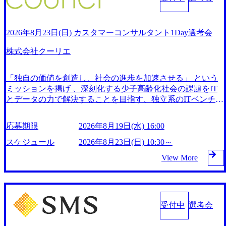
ルティングの特徴 (https://youtu.be/KbIT0MMq3KA) 社員イン
す。 ※今回1DAY選考会にて合格の場合、後日オファー面談
案件比率を維持しているため平均単価が高く、日系企業でロ
果】 (https://nlab.itmedia.co.jp/research/articles/1781728/) スカイ
タビュー：プロレド・パートナーズのDXコンサルタント (ht
をご案内いたします ●対象ポジション ITコンサルタント(デ
イヤリティも発生しないためコンサルタントへの還元が大き
ライト コンサルティング、スポーツ事業統合ブランド「SK
tps://youtu.be/LIMrHr8v_BE) 急成長中のベンチャー特有の熱
ジタル&ハンズオンセクター) ●当日の流れ 1. 当社オフィス
い→高い年収水準とWLBを両立 2026年8月22日(土) 2026年8
YLIGHT Sports」による事業展開を開始 (https://prtimes.jp/mai
2026年8月23日(日) カスタマーコンサルタント1Day選考会
量がある 平均年齢は32歳 20代・30代の社員が多く、前職の
へご来社 2. 受付・会場ご案内 3. 一次面接 4. 最終面接
月18日(火) 16:00 ●1日で面接プロセス(一次面接、最終面接)
n/html/rd/p/000000040.000011783.html) 「リスクを取ってスポ
バックグラウンドもさまざまである 成果報酬型というハイ
※最終面接の結果は後日メールにてご連絡いたします ●業務
を完了する選考会です。 ●平日は忙しく面接のお時間確保が
ーツ産業を革新」 スカイライトコンサルティング、異端の
株式会社クーリエ
リスクなサービスを提供しているため、真のクライアントフ
内容・案件例 クライアント企業の経営課題・業務課題に対
難しい方や、併願企業に選考スピードを合わせたい方にお勧
スポーツビジネスの矜持 (https://halftime-media.com/interviews/s
ァーストが実現可能 コンサルティング会社でありながら、
し、ITを活用した変革支援を行います。 ●主な業務 ・業務
めです。 ※選考自体は当日中に完結しますが、内定やオフ
kylight-sports/) 同社出身者が社長を務めるコンサルティング
急速に事業拡大していくフェーズでのマネジメント経験を得
「独自の価値を創造し、社会の進歩を加速させる」 という
改革、業務分析、業務設計等に関するプロセス/ITコンサル
ァーは翌営業日以降にお伝え致します。 ※場合によって
ファームも複数存在するほか、株式会社ZOZOの澤田宏太郎
られる 新規事業を創出できるカルチャーがあり、起業に近
ミッションを掲げ 、深刻化する少子高齢化社会の課題をIT
ティング ・IT戦略立案、コスト削減、ITシステム調達、PM
は、最終面接実施後、別日に改めて再面接させていただく可
社長を輩出するなど、卒業後に各業界で活躍するビジネスマ
い業務内容 代表の佐谷氏はPwC Strategy&出身であり、外資
とデータの力で解決することを目指す、独立系のITベンチャ
O等プロジェクトマネジメント ・各ステークホルダーとのリ
能性がございます ●当日のスケジュール 09:00～14:00頃 : 一
ンが多数 ワンプール制を採用し、案件が社内ポータル上に
系ファームの強みや弱みを理解したうえでそれを反映した会
ー企業。 主軸事業として、国内最大級の老人ホーム・介護
レーションシップマネジメント ・定常業務に対して業務プ
次面接(Web) 11:00頃 ～ 16:00頃 : 最終面接(Web) ●募集ポジシ
公開されており、それを見て参画したいプロジェクトがあれ
社として設立している 成果報酬による適正な・透明な報酬
施設検索プラットフォーム「みんなの介護」 や、介護専門
ロセスの見直し、改善の提案推進を行う ・資料、ドキュメ
ョン IT/DXコンサルタント ●勤務地 東京都港区愛宕2丁目5
ば自ら声を上げることができる方式をとっている 「コンサ
応募期限
2026年8月19日(水) 16:00
設計やcompassionをバリューとした、風通しの良いカルチャ
の求人サイト「みんなの介護求人」 などを運営している。
ント作成 ・クライアントとの折衝、進捗管理 ・品質管
−1愛宕グリーンヒルズMORIタワー 受動喫煙対策 : 屋内の受
ルタントが活躍するために最高の環境を用意したい」と願
ーが特徴 非常にフラットな組織で「誰が言ったかよりも、
業界トップクラスの掲載物件数を誇る圧倒的な情報量 、ユ
スケジュール
2026年8月23日(日) 10:30～
理、ドキュメントレビュー等の業務 ●案件例 ・事業会社に
動喫煙対策あり(禁煙) オンライン
い、設立から現在まで独自の“企業文化”や“制度”を作ってき
何を言ったか」が重要で、代表もメンバーも同じ土壌で議論
ーザーファーストを追求した高いUI/UX、View、そしてAIや
おけるIT戦略部署の立ち上げ ・IT中期計画&システム化構想
た 具体的には、会社の意思決定や経営状況を社員に公開
View More
する コアタイムなしのフルフレックス制度の導入 有給は1時
データサイエンスを駆使した高度なマッチング機能がWEB
支援 ・基幹システム刷新の構想策定支援 ・ITコスト改善対
し、制度構築や意思決定に加わってもらうことや、コンサル
間単位で取得可能 育休の女性取得率は100%（男性の育休取
上でも高く評価されている。 取引実績として、ベネッセス
応支援 / IT投資最大化支援 ・業務見直しによる業務効率改善
タント一人ひとりの成長やチームの成功を促すための評価制
得実績は現在3名） 2026年8月23日(日) 9:00開始～18:00開始
タイルケアやSOMPOケア、学研ココファンといった国内大
支援 ・データ利活用による業務改善支援 ●勤務地 東京都港
度や教育制度を実践 2026年8月21日(金) 19:30～20:30 ※接続
枠まで 所要時間 : 100分程度 2026年8月18日(火) 16:00 通常選
手の介護事業者をはじめ、全国の数万におよぶ施設・事業者
区赤坂2-4-6 赤坂グリーンクロス21階 東京メトロ銀座線・南
に時間を要する場合がある為、10分前にはアクセスください
考よりも短期間で内定獲得を目指せる選考会です。 1日で1
との強固なネットワークを有しており、業界内で圧倒的なシ
受付中
選考会
北線「溜池山王駅」10番出口直結 東京メトロ丸ノ内線・千
2026年8月18日(火) 16:00 スカイライト コンサルティング独
次面接、最終面接を実施し、合否判断をさせていただきま
ェアとプラットフォームとしての地位を確立している。 社
代田線「国会議事堂前駅」10番出口直結 東京メトロ千代田
自の経営の仕組みや事業内容について詳しく説明します。さ