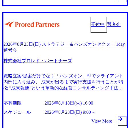
活用ください。 ● プログラム予定 ※予告なく内容変更とな
費（今後は資金・設備・システム）を投資することによって
問、悩みを気軽に相談できる窓口を完備しています。 教え
る場合がございます。 〇第1部(現地 / オンライン) ・オー
成り立っている 成功報酬のコンサルティングを軸足に、新
てプロマネくん MSOLグループが携わっているプロジェク
プニング ・アクセンチュアの紹介 ・TfLSの紹介 ・事
規事業に取り組んでおり、2020年8月には、企業価値向上に
ト関連の相談や意見交換のための窓口を完備しています。
例紹介 ・キャリアパス ・関西拠点の紹介 ・クロージ
コミットするPEファンド「株式会社ブルパス・キャピタ
隔週を目安に、アカウントマネージャーとメンバーで1on1を
ング 〇第2部(現地) ・座談会 (1部と2部の間で小休憩あ
ル」を子会社として設立 https://storage.googleapis.com/our-visio
受付中
選考会
行い、業務上の悩み相談やキャリアに対する意識合わせをし
n-production.appspot.com/public/images/20240925165315_bf1293
り) 対面＆オンラインの同時開催となります。 対面 : アクセ
ていきます。 新卒入社者は入社後1年間、キャリア入社者は
90-78e5-416c-94aa-6b35ad73b87f_1200x555.webp プロジェクト
ンチュア 関西オフィス8階 オンライン : Teamsを用いて実施
入社後半年間、メンターがつきます。メンターは、プロジェ
の割合 https://storage.googleapis.com/our-vision-production.appspo
をさせていただきます 応募意思・経験不問/第二新卒可/復
クトが別のメンバーが担当し、プロジェクト外の繋がりを作
2026年8月23日(日) ストラテジー＆ハンズオンセクター 1day
t.com/public/images/20250523184541_c1a89dfa-0349-4e5a-9943-e
職・時短希望の方も参加可能です ➀ アクセンチュア テク
るとともに、客観的な助言をしていきます。 MSOL Digitalで
選考会
1b1c0d082e0_1200x746.webp ストラテジー＆ハンズオンセク
ノロジー部門にご興味のある方 ② ITエンジニアやITコンサ
は「個人の気づきと成長」「お互いに納得できる評価」「自
ター立ち上げ。“価値=対価”の企業理念を体現する新たなコ
ルタントのキャリアに興味のある方 ③ アクセンチュアでの
株式会社プロレド・パートナーズ
社の成長」を目指し、PDR(Performance Development Review)
ンサルティングモデルに迫る【株式会社プロレド・パートナ
勤務に興味があり、具体的な業務内容や働き方について知り
という評価プロセスを運営しています。また、社員の「会社
ーズインタビュー 代表取締役 佐谷氏、大城氏】 (https://my-vi
たい方 ④ ライフイベントを迎えるにあたりキャリアに迷っ
から適切に評価されている気持ち」を重要視しており、評価
戦略立案/提案だけでなく「ハンズオン」型でクライアント
sion.co.jp/consulting-firm/prored/interview01) 結果を出すコンサ
ている方
制度・プロセスは常に改善しながら運用しています。 https://
内部に入り込み、 成果が出るまで実行支援を行うことが特
ルに拘る。完全成果報酬型から始まったコストマネジメント
storage.googleapis.com/our-vision-production.appspot.com/public/i
徴 “成果報酬”という革新的な経営コンサルティング手法と
の今後の展望とは【株式会社プロレド・パートナーズ イン
mages/20250618210645_866ffec2-73b0-4155-bc65-aca473bba9ea
その実績が評価され、2018年7月に東証マザーズ（現東証グ
タビュー 遠藤氏、大橋氏】 (https://my-vision.co.jp/consulting-fi
_1200x560.webp プロジェクトアサインごと（継続の場合も
ロース）に上場、2020年4月には東証一部（現東証プライ
rm/prored/interview02) プロレド・パートナーズ、「SALES G
半期に1度）に目標設定を行い、上司との1on1ミーティング
応募期限
2026年8月18日(火) 16:00
ム）への市場変更を果たす コンサルティングにおいて実現
ROWTH(売上アップ)」「BPR（業務改善）」のコンサルテ
を通してアクションプランの策定、結果の確認、フィードバ
が難しいとされてきた成果報酬のビジネスモデルは、コンサ
スケジュール
2026年8月23日(日) 9:00～
ィングを完全成果報酬で提供開始国内上場コンサルファーム
ックを繰り返し行っています。そして、半期に1度、全社員
ルティングを提供するかれらが先行してリスクを取り、人件
として初めて、すべての事業を完全成果報酬化 (https://prtime
のパフォーマンス結果をファクトベースで収集し、それらを
View More
費（今後は資金・設備・システム）を投資することによって
s.jp/main/html/rd/p/000000014.000013842.html) プロレド・パー
「パフォーマンスレビューミーティング」で確認して社員の