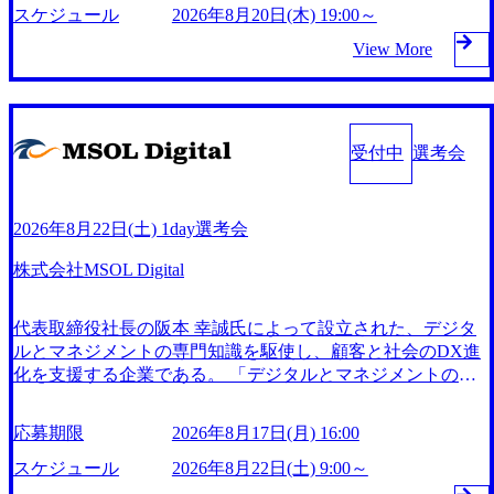
をご提案するまでが、英語コンサルタントの仕事です。 ●勤
ズ」との連携を発表するなど、大企業との取引実績がある。
スケジュール
2026年8月20日(木) 19:00～
ーソナライゼーション (https://www.accenture.com/jp-ja/case-stu
務地 池袋、神田秋葉原、有楽町、渋谷、六本木、新宿セン
2026年8月20日(木) 19:00～21:00 (受付開始:18:45) 2026年8月17
dies/song/prada-luxury-product-customization) 大正製薬：ITカー
タービル、品川、目黒、横浜、名古屋、阪急梅田、神戸三
View More
日(月) 16:00 ※本イベントは抽選制となります。お申し込み
ブアウト支援 (https://www.accenture.com/jp-ja/case-studies/consu
宮、京都河原町 受動喫煙対策 : 屋内禁煙(屋外喫煙所あり) オ
多数の場合は、誠に恐縮ながらご参加をお断りさせていただ
lting/taisho-pharmaceutical)（ストラテジー & コンサルティン
ンライン(Zoom) ●下記どちらかを満たす方 ・英語力をお持
く場合がございます。 好評につき、第二弾開催！ 初参加・
グ） ソフトバンク：初のオンライン開催「SoftBank World 20
ちの方(目安:TOEIC最低800点相当以上) ・海外への留学経験
お一人での参加も大歓迎です！ HENNGEでは、営業職(Enter
20」でマーケ＆営業のDX実現 (https://www.accenture.com/jp-j
がある方 ●日本語ノンネイティブの方 ・N1取得から8年以上
prise / Inside / Partner Salesなど)に興味をお持ちの方向けに、
受付中
選考会
a/case-studies/communications-media/softbank)（通信） 経済産業
経過している方 ・日本での顧客折衝経験や正規留学経験が
オープンオフィスイベントを開催します。 本イベントは、H
省：事業者の申請手続きを電子化する「保安ネット」を構
ある方 ※お客様とのコミュニケーション・社内コミュニケ
ENNGEが主催するビジネスイベント 「HENNGE BUSINES
築。省庁DXの先進事例を実現 (https://www.accenture.com/jp-j
ーションともに日本語必須となります。 ●求める人物像 GRI
S EDGE」※ のコンセプトをもとに、求職者の方にもHENN
a/case-studies/public-service/meti-industry-safety-network)（公共
2026年8月22日(土) 1day選考会
Tは創業時の社名であり、我々は常に GRIT(やり抜くこと)を
GEのカルチャーや社員の人となりをより身近に感じていた
サービス） カルビー：SAP HANAの導入で基幹システムを
大事にしてきました。 加えて、以下の5つのValue(5grit)を価
だくために企画した交流会です。 当日は、Salesメンバーを
株式会社MSOL Digital
刷新 (https://www.accenture.com/jp-ja/case-studies/consumer-goods
値観としてお持ちで、既に体現している方と一緒に働きたい
中心とした社員が参加予定です。 「いきなり選考は少しハ
-services/calbee)（消費財・サービス） 世界49カ国に約73万人
と考えています。 Customer Oriented 顧客起点で物事を考え、
ードルが高い」 「まずは社員と気軽に話してみたい」 「HE
以上（2024年5月時点）の社員を擁し、世界120以上の国の企
行動します。 Go Higher 高い目標を掲げる勇気を持ち、その
代表取締役社長の阪本 幸誠氏によって設立された、デジタ
NNGEの雰囲気を知ってみたい」 このような方に、ぜひ参
業を顧客に売上641億ドルを誇る 日本では2.3万人以上の従業
目標に挑戦します。 Respect All 仲間を尊重し、思いやりの
ルとマネジメントの専門知識を駆使し、顧客と社会のDX進
加いただきたいイベントです。 日々の業務内容やチームの
員を擁しており(会計系BIG4を上回る規模感)、営業利益率も
あるコミュニケーションをとります。 Own Issues 課題に対
化を支援する企業である。 「デジタルとマネジメントのプ
雰囲気、キャリアの考え方など、説明会ではなかなか聞けな
約15％と驚異的な数字となっている、売上・従業員数共にこ
して当事者意識を持ち、解決に導きます。 Appreciate Feedba
ロフェッショナルとして顧客・産業・社会の発展に資するD
いリアルな話を、カジュアルな雰囲気の中でお話しします。
の8年間で4倍近くの成長を遂げていることから、今後も高い
ck 全てのフィードバックに感謝し、より良い価値を創造し
Xエコシステム共創のベストパートナーとなる」をミッショ
軽食やドリンクを片手に、HENNGEのメンバーとリラック
応募期限
2026年8月17日(月) 16:00
成長が見込まれる 多くの技術者を抱えており、アビームコ
ます。
ンに掲げ、ビジネスアジャイル®️、DXフレームワーク、デ
スした雰囲気で交流してみませんか？ このような方におす
ンサルティングに続いて日本国内2番目にSAP認定コンサル
ータドリブン経営、Gaai生成AIといった革新的なサービスを
スケジュール
2026年8月22日(土) 9:00～
すめ ・IT業界やSaaS企業での営業職に興味がある方 ・HEN
タント制度の有資格者数が多く、特にIT領域に強みを持つ
提供している。 顧客のビジネスモデルに合わせたカスタマ