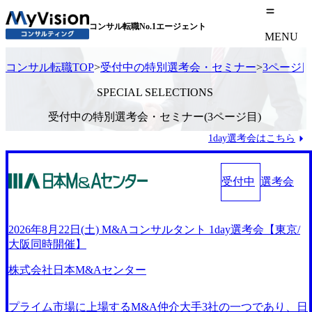
コンサル転職No.1エージェント
MENU
コンサル転職TOP
>
受付中の特別選考会・セミナー
>
3ページ
SPECIAL SELECTIONS
受付中の特別選考会・セミナー(3ページ目)
1day選考会はこちら
受付中
選考会
2026年8月22日(土) M&Aコンサルタント 1day選考会【東京/
大阪同時開催】
株式会社日本M&Aセンター
プライム市場に上場するM&A仲介大手3社の一つであり、日