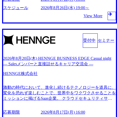
月期の通期業績予想は売上高+40.6%の見込みで過去最高を
援する総合系・IT系ファームである あらゆる産業において
本国内2番目にSAP認定コンサルタント制度の有資格者数が
更新中 「プログリット」は、創業7年で累計18,000人が受講
非常に良質な顧客基盤を築いており、Fortune Global 500社の
スケジュール
2026年8月26日(水) 19:00～
多く、特にIT領域に強みを持つ グローバルのポジションに
大企業からメガベンチャーまで様々な業界のリーディングカ
80％以上の企業をクライアントとして抱えている 手掛けた
View More
自由に応募できる社内の転職ツール「キャリアズ・マーケッ
ンパニー262社が人材育成研修として導入済 リモート・フレ
プロジェクトは「ファーストリテイリングにおけるグローバ
トプレイス」が存在し、本ツールを活用で上司の引き留めを
ックス制度を導入しており、場所や時間に縛られない自由な
ル化」「資生堂グループのDX化支援」「ヴィヴィアン・ウ
受けずに移動が可能である(異動者は年間約1,000名) 残業時
働き方が可能 ベストモチベーションカンパニーアワード202
エストウッドの製品開発」など多岐にわたる コンサルティ
間や有休取得率など約10項目を数値化することで、実行前後
0年、21年、23年、24年と連続受賞 2026年8月20日(木) 19:00
ング活動のみならず、2021年にはKDDIと合弁会社「ARISE
で離職率を半減させることに成功した 18時以降の会議を原
～21:00 ※所要時間は1.5～最大2時間を予定しております 202
analytics」を設立し、人工知能とデータアナリティクス技術
受付中
セミナー
則禁止としているほか、在宅勤務制度の全社展開、ハラスメ
6年8月17日(月) 16:00 会社説明会〜選考を1日で行う選考会を
で新たなイノベーションを創出する活動や、デジタル人材育
ント抑止に向けた研修の拡充、社外窓口設置など徹底的な仕
開催いたします！ ●タイムスケジュール(目安) 19:00～ 会社
成の支援も盛んに行う 採用資料 (https://www.accenture.com/co
組み化を推進する 育休取得率は男性65%、女性100%と全国
ntent/dam/accenture/final/accenture-com/document-2/Accenture-Rec
説明会(業務の詳細を解説) 19:30～ 一次面接(グループ・個人)
2026年8月20日(木) HENNGE BUSINESS EDGE Casual night
平均を上回る実績を持ち、女性の管理職率も21.8%(2023年12
ruiting-Brochure.pdf#zoom=50) 女性の活躍について (https://ww
20:00～ 二次面接(一次通過者のみ/人事部面接) ※ 二次面接以
— Salesメンバーと直接話せるキャリア交流会 —
月時点)とフレキシブルな働き方を提供 2026年8月22日(土) 面
w.accenture.com/content/dam/accenture/final/careers/corporate/docu
降は、別日で調整することもございます ※ 面接のお時間ま
接枠 ①10時開始、②11時15分開始、③12時30分開始 2026年8
ment/women-brochure.pdf#zoom=50) 社員発信のキャリアブロ
でお待ちいただくケースもございます ●仕事内容 私たちは
HENNGE株式会社
月17日(月) 16:00 ●当日のスケジュール 面接時間①～③いず
グ (https://www.accenture.com/jp-ja/blogs/japan-careers-blog) 江川
日本の英語教育に変革をもたらしています。 従来の英会話
れかの時間帯で面接を実施いたします。 ●当日の流れ ・面
社長が語る「105点経営」 (https://business.nikkei.com/atcl/gen/1
スクールのような学習形式ではなく、コンサルタントとして
接時間① 開始時刻10:00 終了時刻11:00 ・面接時間② 開始時
激動の時代において、進化し続けるテクノロジーを道具に、
9/00604/021600008/) 規模拡大で成功する理由【コンサル業界
応用言語学や行動経済学に基づいた「効率的な英語学習方
刻11:15 終了時刻12:15 ・面接時間③ 開始時刻12:30 終了時刻
変化を恐れず楽しむことで、世界中をワクワクさせることを
俯瞰マップ】 (https://diamond.jp/articles/-/346218) 大手広告代理
法」をお伝えし、目標達成まで導くことが英語コンサルタン
13:30 ●選考について ・1次兼2次面接(60分間)を実施 ※1回の
ミッションに掲げるSaas企業。 クラウドセキュリティサー
店出身者などマーケティングのトップ人材が集結するワケ
トの仕事です。また、英語学習に終わりはありません。学習
面接で採否をお出しいたします。 ※採否結果については後
ビス「HENNGE One」をはじめとする、テクノロジーと現
(https://markezine.jp/article/detail/45446) エンジニアからコンサ
を継続しなければせっかく学習した内容も忘れてしまいま
日お伝えいたします。 オンライン(Teams) 書類選考通過者
実の間のギャップを埋める独自のサービスを開発している。
ルタントへ。会社に入って、何が変わった？ (https://www.bus
す。コースを卒業されるお客様に、英語学習の継続の必要性
応募期限
2026年8月17日(月) 16:00
大企業向けWeb制作ソリューション「Wix エンタープライ
inessinsider.jp/post-288838) プラダ：ラグジュアリー製品のパ