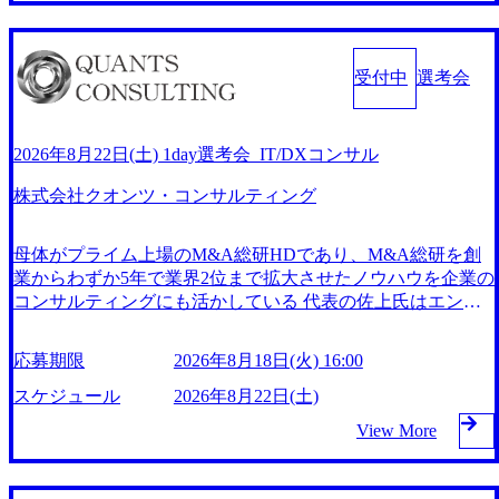
成り立っている 成功報酬のコンサルティングを軸足に、新
トナーズ、“考え抜く”をテーマにしたオウンドメディア「thi
評価を決定します。 1.キャリアビジョンからブレイクダウン
規事業に取り組んでおり、2020年8月には、企業価値向上に
nk Out」を開設 (https://prtimes.jp/main/html/rd/p/000000016.0000
させた個人目標 MSOL Digitalでは、"自律的キャリア"を謳っ
コミットするPEファンド「株式会社ブルパス・キャピタ
13842.html) 株式会社プロレド・パートナーズが法人営業領
ていますので、目標設定には長期的視点を取り入れていま
ル」を子会社として設立 https://storage.googleapis.com/our-visio
受付中
選考会
域のビジネスマッチングソリューション「Pro-Lead（プロ・
す。 キャリアビジョン⇒年間目標⇒プロジェクト目標」と
n-production.appspot.com/public/images/20240925165315_bf1293
リード）」の提供を開始 (https://prtimes.jp/main/html/rd/p/00000
ブレイクダウンして目標設定しています。プロジェクト目標
90-78e5-416c-94aa-6b35ad73b87f_1200x555.webp プロジェクト
0021.000013842.html) 見極めフェーズで納得感を醸成──独自
は、キャリアバンドごとの基準をもとに展開しており、個々
の割合 https://storage.googleapis.com/our-vision-production.appspo
のプロセスで描くコンサルの新常識 (https://www.bizreach.jp/jo
2026年8月22日(土) 1day選考会_IT/DXコンサル
の目標のレベル感が合致するようにしています。 2.「パフォ
t.com/public/images/20250523184541_c1a89dfa-0349-4e5a-9943-e
b-feed/public-advertising/sls0rgq/) 戦略立案から実行までを支援
ーマンスレビューミーティング」で個人の成果と評価を見定
1b1c0d082e0_1200x746.webp ストラテジー＆ハンズオンセク
株式会社クオンツ・コンサルティング
するコンサルティングに挑戦 (https://www.bizreach.jp/job-feed/
める 私たちの仕事はプロジェクトごとに期待値や役割が異
ター立ち上げ。“価値=対価”の企業理念を体現する新たなコ
public-advertising/t9s87x5/) 業界を変える「価値=対価」の新た
なります。そのため各社員を横並びに評価することが難しい
ンサルティングモデルに迫る【株式会社プロレド・パートナ
なビジネスモデルを確立する (https://www.bizreach.jp/job-feed/
側面があります。そのためMSOL Digitalでは、「キャリアバ
母体がプライム上場のM&A総研HDであり、M&A総研を創
ーズインタビュー 代表取締役 佐谷氏、大城氏】 (https://my-vi
public-advertising/3tvy76h/) プロレド・パートナーズの特徴
ンド」ごとの基準に照らしながら、個々人の「成果」につい
業からわずか5年で業界2位まで拡大させたノウハウを企業の
sion.co.jp/consulting-firm/prored/interview01) 結果を出すコンサ
（代表取締役 佐谷進） (https://youtu.be/7AphtuMfANE) 事業に
て、しっかりと1人ずつ議論をして評価を決めています。 3.
コンサルティングにも活かしている 代表の佐上氏はエンジ
ルに拘る。完全成果報酬型から始まったコストマネジメント
おける他ファームとの違い（執行役員 奥村純平） (https://you
育成に焦点をあてた「タレントレビューミーティング」で成
ニア出身で、戦略・業務・ITと3軸あるが、今後はよりITコ
の今後の展望とは【株式会社プロレド・パートナーズ イン
tu.be/OYOWxUJhPAM) 社員インタビュー①プロレドへの入
長をサポート 「パフォーマンスレビューミーティング」
ンサルに注力する方針 IT・DX推進：最新技術を活用したD
タビュー 遠藤氏、大橋氏】 (https://my-vision.co.jp/consulting-fi
応募期限
2026年8月18日(火) 16:00
社理由 (https://youtu.be/5o-emAoKwGI) 社員インタビュー②社
は、評価の場ですが、それとは別に育成の議論の場として
X戦略や効率化、コスト削減を実現している 戦略策定・M&
rm/prored/interview02) プロレド・パートナーズ、「SALES G
員育成の仕組みと特徴 (https://youtu.be/ubL7dTPSppc) 社員イ
「タレントレビューミーティング」を実施しています。各社
A支援：経営戦略の策定からM&Aの実行支援まで幅広く対
スケジュール
2026年8月22日(土)
ROWTH(売上アップ)」「BPR（業務改善）」のコンサルテ
ンタビュー③具体的なプロジェクト紹介 (https://youtu.be/xRI
員のさらなる成長のため、アサイン変更や抜擢人事、キャリ
応 AI導入・業務効率化：AI技術を活用した業務効率化やデ
ィングを完全成果報酬で提供開始国内上場コンサルファーム
View More
Y12WZ4MQ) 社員インタビュー④働き方の特徴 (https://youtu.
アバンドごとに必要な教育など、育成に焦点をあてた内容に
ータドリブンな経営支援 https://storage.googleapis.com/our-visio
として初めて、すべての事業を完全成果報酬化 (https://prtime
be/p4VlHSMXQkU) 現場視点の提案で価値を創るハンズオン
ついて取締役を含めて議論しています。 2026年8月22日(土)
n-production.appspot.com/public/images/20240925202054_73b172
s.jp/main/html/rd/p/000000014.000013842.html) プロレド・パー
型コンサルティングの魅力 (https://www.bizreach.jp/job-feed/pu
9:00～ 2026年8月17日(月) 16:00 定員になり次第、締め切らせ
d3-1a02-4d66-ab07-6d037bf3f875_1159x573.webp 採用特設メデ
トナーズ、“考え抜く”をテーマにしたオウンドメディア「thi