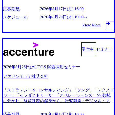
型” で実践的な英語力を身に付けられる英語コーチングサー
(https://markezine.jp/article/detail/45446) エンジニアからコンサ
り、会社概要・業務内容・今後のビジョンについて直接お話
ビス『プログリット』に加え、リスニング力向上を目的とし
ルタントへ。会社に入って、何が変わった? (https://www.busi
応募期限
2026年8月17日(月) 16:00
しいたします。 ※竹内は東京会場より登壇し、大阪会場へ
たシャドーイングに特化した『シャドテン』を中心としたサ
nessinsider.jp/post-288838) プラダ:ラグジュアリー製品のパー
はオンラインにて中継いたします。 12:00～17:00 個別面接
ブスクリプション型のサービスを展開しています。 2022年9
スケジュール
2026年8月20日(木) 19:00～
ソナライゼーション (https://www.accenture.com/jp-ja/case-studie
※上記時間内で個別に面接を実施いたします(具体的な時間
月に東証グロース市場に上場しています。 https://storage.goog
s/song/prada-luxury-product-customization) 大正製薬:ITカーブア
View More
帯は当日にご案内いたします)。 ● 持ち物 特になし ● 交通費
leapis.com/our-vision-production.appspot.com/public/images/20240
ウト支援 (https://www.accenture.com/jp-ja/case-studies/consulting/
遠方からお越しの方には、弊社規定に基づき交通費を支給い
927114859_cbc62887-8853-46f0-8072-18671f8e87cd_1016x433.
taisho-pharmaceutical)(ストラテジー & コンサルティング) ソフ
たします。 ● 選考フロー 応募 ➞ 書類選考 ➞ 適性テスト(約2
webp 会社紹介資料 (https://speakerdeck.com/jobs_progrit/we-are-
トバンク:初のオンライン開催「SoftBank World 2020」でマー
0分・WEB実施) ➞ 当日面接(東京会場/大阪会場) ● 東京会場
hiring) プログリットCM (https://youtu.be/3u-YSOkBw_M) 「英
ケ&営業のDX実現 (https://www.accenture.com/jp-ja/case-studies/
日本M&Aセンター 東京本社 (JR東京駅「八重洲北口」より
語業界の勢力図は、僕らの成長で大きく変わる」プログリッ
受付中
セミナー
communications-media/softbank)(通信) 経済産業省:事業者の申
徒歩2分) ● 大阪会場 日本M&Aセンター 大阪支社 (JR「大
トが新ミッション＆バリューに込めた“世界を変える覚悟”と
請手続きを電子化する「保安ネット」を構築。省庁DXの先
阪」駅より徒歩4分) ● 学歴 : 大卒以上 ● 社会人経験 : 3年～1
は？ (https://www.wantedly.com/companies/progrit/post_articles/19
進事例を実現 (https://www.accenture.com/jp-ja/case-studies/public
3年程度 ● 必須経験 : 法人営業経験(有形・無形問わず、新規
5422) 創業3年で売り上げ17億。プログリット岡田祥吾の覚
-service/meti-industry-safety-network)(公共サービス) カルビー:S
2026年8月26日(水) TfLS 関西採用セミナー
営業の有無も問いません)
悟 (https://forbesjapan.com/articles/detail/37614?fbclid=IwAR0ce_4
AP HANAの導入で基幹システムを刷新 (https://www.accentur
NhKidkReVczm0xz0F0_KC5Iv3WHax02qHEv5jgj_ynpjAVOmkt
アクセンチュア株式会社
e.com/jp-ja/case-studies/consumer-goods-services/calbee)(消費財・
Yg) Mission：世界で自由に活躍できる人を増やす Value： Cu
サービス) 世界49カ国に約73万人以上(2024年5月時点)の社員
stomer Oriented：顧客起点で物事を考え、行動します。 Go H
を擁し、世界120以上の国の企業を顧客に売上641億ドルを誇
igher：高い目標を掲げる勇気を持ち、その目標に挑戦しま
「ストラテジー＆コンサルティング」「ソング」「テクノロ
る 日本では2.3万人以上の従業員を擁しており(会計系BIG4
す。 Own Issues：課題に対して当事者意識を持ち、解決に導
ジー」「インダストリーX」「オペレーションズ」の5領域
を上回る規模感)、営業利益率も約15%と驚異的な数字とな
きます。 Respect All：仲間を尊重し、思いやりのあるコミュ
に分かれ、経営課題の解決から、研究開発・デジタル・マー
っている、売上・従業員数共にこの8年間で4倍近くの成長を
ニケーションをとります。 Appreciate Feedback：全てのフィ
ケティング・ITシステムの導入など、コンサルティング領域
遂げていることから、今後も高い成長が見込まれる 多くの
ードバックに感謝し、より良い価値を創造します。 2024年8
からその実行的側面であるITサービスの提供まで一貫して支
応募期限
2026年8月17日(月) 16:00
技術者を抱えており、アビームコンサルティングに続いて日