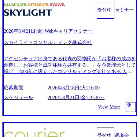
blic-advertising/z7s5gc7/) プロレド・パートナーズのDXコンサ
ていただきますので何卒ご了承下さい。 全てオンラインの
ィア「クオンツ・キャリアラボ」 (https://career.quants.co.jp/) Y
nk Out」を開設 (https://prtimes.jp/main/html/rd/p/000000016.0000
ルティングの特徴 (https://youtu.be/KbIT0MMq3KA) 社員イン
ため、ご自宅からご参加いただけます。 ご参加枠に限りが
ouTube (https://www.youtube.com/@QuantsCousulting) 事業会社
受付中
セミナー
13842.html) 株式会社プロレド・パートナーズが法人営業領
タビュー：プロレド・パートナーズのDXコンサルタント (ht
ございますので、当日キャンセルの無いようお願いいたしま
発のコンサルティングファームとして、実績に基づいた実益
域のビジネスマッチングソリューション「Pro-Lead（プロ・
tps://youtu.be/LIMrHr8v_BE) 急成長中のベンチャー特有の熱
す。 9:00～ 会社説明(執行役員にて予定) 10:00～ 面接(50分
を伴うコンサルティングを提供している 親会社（M&A総
リード）」の提供を開始 (https://prtimes.jp/main/html/rd/p/00000
量がある 平均年齢は32歳 20代・30代の社員が多く、前職の
前後/回 1～2回) ※1次通過者は、同日に2次面接実施となり
研）は自社システムを内製し、DXを推進して急成長を遂げ
0021.000013842.html) 見極めフェーズで納得感を醸成──独自
2026年8月21日(金) Webキャリアセミナー
バックグラウンドもさまざまである 成果報酬型というハイ
ます。 ※開始時間・面接回数の変更はございます。 ※WEB
た結果、設立からわずか3年9ヶ月で上場、5年1か月で業界最
のプロセスで描くコンサルの新常識 (https://www.bizreach.jp/jo
リスクなサービスを提供しているため、真のクライアントフ
テスト案内は、選考会当日中に候補者(※2次通過者のみ)へ
大手まで成⾧、5年4ヶ月で時価総額3,000億円超えを達成 グ
スカイライトコンサルティング株式会社
b-feed/public-advertising/sls0rgq/) 戦略立案から実行までを支援
ァーストが実現可能 コンサルティング会社でありながら、
直接システム配信されます。 ● ITコンサルタント ● ITコン
ループの業績は著しい成⾧を続けており、2024年9月期には
するコンサルティングに挑戦 (https://www.bizreach.jp/job-feed/
急速に事業拡大していくフェーズでのマネジメント経験を得
サルタント(候補) ● アジャイルコーチ ● セキュリティコンサ
売上高153億円、営業利益72億円を見込む https://storage.googl
public-advertising/t9s87x5/) 業界を変える「価値=対価」の新た
られる 新規事業を創出できるカルチャーがあり、起業に近
アクセンチュア出身である代表の羽物氏が「お客様の成功を
eapis.com/our-vision-production.appspot.com/public/images/202511
ルタント ● アプリケーションアーキテクト ●【自社プロダク
なビジネスモデルを確立する (https://www.bizreach.jp/job-feed/
い業務内容 代表の佐谷氏はPwC Strategy&出身であり、外資
創造し、お客様と成功体験を共有する。」を企業理念として
20123006_c16059b0-6326-43ed-a6c6-ca43e2f10d48_810x603.we
ト】開発エンジニア(Python) ●【自社プロダクト】インフラ
public-advertising/3tvy76h/) プロレド・パートナーズの特徴
系ファームの強みや弱みを理解したうえでそれを反映した会
bp ## キャリア形成 代表直下で「事業を立ち上げる経験」が
掲げ、2000年に設立したコンサルティング会社である 人材
(AWS)リードエンジニア オンライン ●学歴不問 ●非喫煙者
（代表取締役 佐谷進） (https://youtu.be/7AphtuMfANE) 事業に
社として設立している 成果報酬による適正な・透明な報酬
得られ、創業フェーズに携わる機会があることが特徴 金融
育成、評価、マーケティング、営業、経営管理、品質管理、
～MSOLは、重要な健康経営宣言として、「残業ゼロ」「喫
おける他ファームとの違い（執行役員 奥村純平） (https://you
設計やcompassionをバリューとした、風通しの良いカルチャ
の教育を社内で行っているため、金融×コンサルの知識を習
情報システムなどの事業に必要な仕組みをプラットフォーム
煙率ゼロ」「健康診断の未受診ゼロ」の3つのゼロを目指
応募期限
2026年8月18日(火) 16:00
tu.be/OYOWxUJhPAM) 社員インタビュー①プロレドへの入
ーが特徴 非常にフラットな組織で「誰が言ったかよりも、
得することができる コンサルタントとしての経験を積みな
として提供している 戦略立案から実行までを着実に支援す
し、宣言いたします。～ ●求める人物像 ・素直で誠実な人
社理由 (https://youtu.be/5o-emAoKwGI) 社員インタビュー②社
何を言ったか」が重要で、代表もメンバーも同じ土壌で議論
がら、経営層を目指すキャリアパスも用意されており、経営
るプロフェッショナルとして、徹底した顧客志向のサービス
スケジュール
2026年8月21日(金) 19:30～
・キャリアビジョンを描いている人 ・プロ意識を持って、
員育成の仕組みと特徴 (https://youtu.be/ubL7dTPSppc) 社員イ
する コアタイムなしのフルフレックス制度の導入 有給は1時
陣やオーナーとして活躍する可能性もある 毎月、パートナ
により、リピート率8割という高い顧客満足度を獲得してい
自律・自走している(したい)人 ・チャレンジが好きな人 ・
View More
ンタビュー③具体的なプロジェクト紹介 (https://youtu.be/xRI
間単位で取得可能 育休の女性取得率は100%（男性の育休取
ーとの1on1を全員と実施し、振り返りとキャリア形成を支援
る 顧客はグローバル企業からベンチャー企業まで多岐に渡
ベンチャーマインドのある方
Y12WZ4MQ) 社員インタビュー④働き方の特徴 (https://youtu.
得実績は現在3名） 2026年8月23日(日) 9:00開始～18:00開始
している。 多岐にわたる案件に携わることができ、個人の
り、シード投資事業など、既存のコンサルティングの枠を超
be/p4VlHSMXQkU) 現場視点の提案で価値を創るハンズオン
枠まで 所要時間 : 100分程度 2026年8月18日(火) 16:00 通常選
経験やスキルに合わせたキャリア形成が可能である。 ​ 社内
えた取り組みも行っている 【退職者が選ぶ】「辞めたけど
型コンサルティングの魅力 (https://www.bizreach.jp/job-feed/pu
考よりも短期間で内定獲得を目指せる選考会です。 1日で1
で新たな領域にもチャレンジでき、途中で志向性が変化した
良い会社」ランキングTOP20！ 中小・ベンチャーの第1位
blic-advertising/z7s5gc7/) プロレド・パートナーズのDXコンサ
次面接、最終面接を実施し、合否判断をさせていただきま
場合も柔軟に対応可能な環境が整っている。 高いプライム
は「スカイライト・コンサルティング」【2023年最新調査結
受付中
選考会