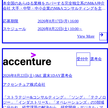
本全国のあらゆる業種をカバーする完全独立系のM&A仲介
会社 大手・中堅・中小企業のM&Aコンサルティングを主軸
に、IPOやPEファンドを通じて中堅企業の成長戦略コンサル
ティングにも領域を拡大しており、社内公募で、新規事業を
応募期限
2026年8月17日(月) 16:00
100％出資で立ち上げなどもある 仲介をやるのは一昔前、将
来像はＭ＆Ａの総合企業としてM&Aの出口とその先の企業
スケジュール
2026年8月22日(土) 10:00～
の発展に貢献する 全国の金融機関及び、会計・税理士事務
View More
所、商工会議所、コンサル会社と提携し、その国内最大級の
全国M&AネットワークからM&Aの情報が寄せられる 地方銀
行の9割、信用金庫の7割（全国約300行庫）東京・大阪・名
古屋をはじめとする全国の商工会議所 等 https://storage.google
apis.com/our-vision-production.appspot.com/public/images/2024092
受付中
選考会
5144111_e9a29b96-41b4-4cfc-a44b-dda5963f535d_1135x272.web
p 日本M＆AセンターHD定時株主総会開催 「第33回定時株
主総会アーカイブ動画」 (https://www.nihon-ma.co.jp/page/2024
2026年8月22日(土) I&E 週末1DAY選考会
0625_movie/) 成約件数：1,146件（過去最高） 売上高 ：441
億円（過去最高＆14期連続増収） 経常利益：165億円（過去
アクセンチュア株式会社
最高） 戦略投資、人材投資、DX投資、事業投資（ファン
ド、海外）に注力 「M＆A コンサルタントキャリアストー
「ストラテジー&コンサルティング」「ソング」「テクノロ
リー動画」 (https://youtu.be/2ribeJLA1rA)が完成しました！ IR
ジー」「インダストリーX」「オペレーションズ」の5領域
情報では伝えきれない、当社の⼈・⽂化・組織・制度・M＆
に分かれ、経営課題の解決から、研究開発・デジタル・マー