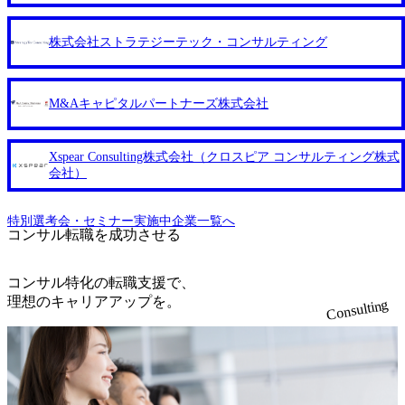
ッフ ・看護師や保育士、介護士 ・保険代理店営業 ・福祉用
具メーカー営業 ・人材紹介営業 ● クライアントセールス採
株式会社ストラテジーテック・コンサルティング
用実績の一例 ・通信業界大手エリアマネージャー ・ヘルス
ケア特化戦略コンサルタント ・輸入車の販売営業 ・証券会
社営業 ・人材紹介営業
M&Aキャピタルパートナーズ株式会社
Xspear Consulting株式会社（クロスピア コンサルティング株式
会社）
特別選考会・セミナー実施中企業一覧へ
コンサル転職を成功させる
コンサル特化の転職支援で、
理想のキャリアアップを。
Consulting