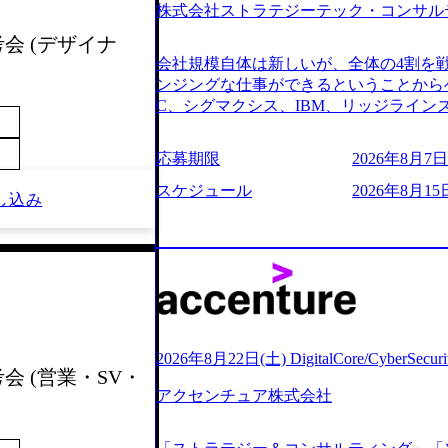
株式会社ストラテジーテック・コンサル
よび条件面談ともに、どの時間開始とな
のご予定をご都合いただけますと幸いです
考会 (デザイナ
前にGAB試験を受検いただきます(受験期限
会社規模自体は新しいが、全体の4割を
ただし、30代以上のコンサルファーム経
ンジングな仕事ができるということからベ
のみ。 書類選考通過後に、GAB試験に合
C、シグマクシス、IBM、リッジライ
をさせていただきます。 急速なグロー
ョインするピュアな戦略を伸ばす新興フ
事が困難になった大手企業をサポートす
※SaaSプロダクト、地方創生、メディア
応募期限
2026年8月7日(
ンスフォーメーション戦略を中心にコンサ
中者もいて働きやすい環境※コンサルク
存または新規大手事業会社から依頼され
みがあり、ヘルスケアな業界は広げてい
スケジュール
2026年8月15
し込み
援を行います。クライアントは各業界上
はない制度 ワンプール制を敷く、柔軟な組織 2
から「新規事業戦略」「既存事業のトラ
2026年8月7日(金) 16:00 ※枠が
ただいています。 (2)「SIerやPMO
できない可能性がございます ※コンサルタ
である「戦略」案件をメインとしたコン
ただいたご応募者様については、1day
一部抜粋＞ ・海外事業(新規・既存)事
だきます ● 面接(1次・最終を一度の面
おけるAIを活用した事業戦略検討支援 ・
担当者より結果についてご連絡させていた
ティ領域における地域活性アプリ企画支
する選考会となります 内定の判断がつ
ションを活用した事業戦略策定及び営業
をいただく場合がございます ● 面接、
2026年8月22日(土) DigitalCore/CyberSe
ランスフォーメーションの案件が多数 ●
会 (営業・SV・
ます ・実施前日までに日程およびURL
人のタスク管理及び遂行を担う。主な作
アクセンチュア株式会社
件面談ともに、どの時間開始となっても
向け資料のドラフト作成、プロジェクトに
定をご都合いただけますと幸いです ※1
シニアコンサルタント プロジェクトメ
B試験を受検いただきます(受験期限は1d