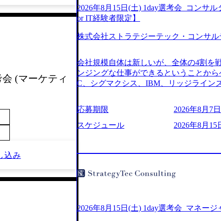
2026年8月15日(土) 1day選考会_
or IT経験者限定】
株式会社ストラテジーテック・コンサル
会社規模自体は新しいが、全体の4割を
ンジングな仕事ができるということからベ
考会 (マーケティ
C、シグマクシス、IBM、リッジライ
ョインするピュアな戦略を伸ばす新興フ
※SaaSプロダクト、地方創生、メディア
応募期限
2026年8月7日(
中者もいて働きやすい環境※コンサルク
みがあり、ヘルスケアな業界は広げてい
スケジュール
2026年8月15
はない制度 ワンプール制を敷く、柔軟な組織 2
2026年8月7日(金) 16:00 ※枠が
し込み
できない可能性がございます ※弊社がコン
せていただいたご応募者様については、1
ていただきます ● 面接(1次・最終を一
日弊社担当者より結果についてご連絡させ
で完了する選考会となります 内定の判
お時間をいただく場合がございます ● 
2026年8月15日(土) 1day選考会_マネ
ております ・実施前日までに日程および