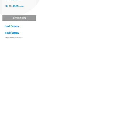
生大学卒業に限る ・大手総合コンサルテ
日(土) 9:00～19:30頃 ※選考会参加人数に
が活発であり、多様なスキルを1社で身
るコンサルティング経験5年以上 ● 戦略
DTE ① MRS-IMS(旧ITXO-IMS) ② TS&T(旧T
かする「オールインハウス」型の組織体
以下のいずれかの実務経験を有する方 
kuoka ⑥ AMS-PRD ⑦ AMS-H&PS オンラ
主体的かつ柔軟なキャリア形成が可能。 https://stora
ィング経験2年以上 - BIG4のStrat
uction.appspot.com/public/images/2025103
上 ● 求める人物像 ・高いコミュニケーション能
88_1200x698.webp ## 働き方／
ド・テーマや事例にキャッチアップし、
り、 働き甲斐のあるランキング、新卒注
る方 ・自らコンサル業界やクライアン
であり株主からの圧力がないため事業創
提案などに積極的に関わることができる方 ・スケジューリング(優先順位付
て長期的な成長を若手に任せられる環境
む)など、ビジネスベーシックスキルが
重視するため出社勤務。1日の労働時間平均9
年間データ、エンジニア組織） 2026年8月22日(
日(月) 16:00 ※応募者が定員を上回
ていただきます。ご了承ください。 ● 当日
説明会終了後、随時ご案内) ※全てリモ
別に当日の面接案内をお送りいたします
適性検査をご受検いただきます。 ● 詳
ションサーチになります。 ご経験やス
下のいずれかの役割でご活躍いただきま
用となります。 ※案件によっては客先に
サルタント＞ Webアプリケーション、S
ー・スタートアップ企業に対する課題解
規模基幹システムにおける最上流のPoC
メント支援までを一気通貫で担当していま