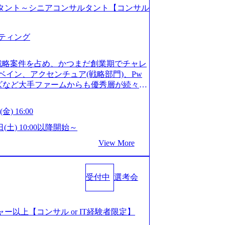
コンサルタント～シニアコンサルタント【コンサル
ティング
戦略案件を占め、かつまだ創業期でチャレ
イン、アクセンチュア(戦略部門)、Pw
ンズなど大手ファームからも優秀層が続々ジ
ァーム。 事業会社機能へ携われる可能性
など リモート比率99%、福岡や北海道在
金) 16:00
ラスから 製造業、金融業、通信業界に強
く予定 インセンティブ支給という他社に
日(土) 10:00以降開始～
026年8月15日(土) 10:00以降開始～
View More
限られておりますので、ご応募いただいてもご対応
サルタント未経験 or IT未経験と判断さ
dayではなく通常選考でのご案内とさせ
受付中
選考会
度の面接で実施) ※面接終了しましたら、後
ていただきます。 ● 一日で最終面接ま
断がつかなかった場合、後日面接や面談の
面接、条件面談それぞれ最大1時間を想定し
ージャー以上【コンサル or IT経験者限定】
URLを共有させていただきます ・面接お