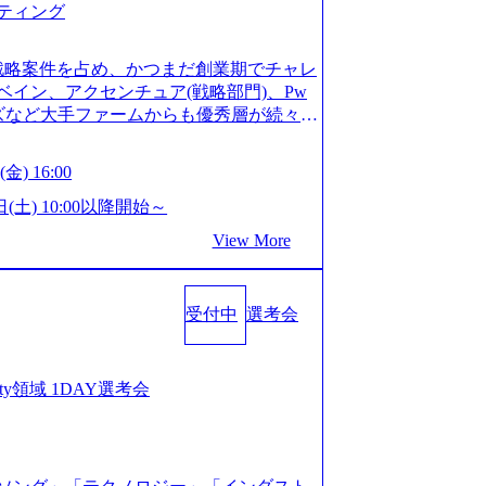
ティング
ってもご対応いただけるよう、候補者様
 ※1day選考会のご参加希望の方は、事
は1day選考会実施日の3日前まで)。 ※
戦略案件を占め、かつまだ創業期でチャレ
験3年以上の方はGAB受検免除、書類選考
イン、アクセンチュア(戦略部門)、Pw
格している方へ1day選考会当日のご案内
ンズなど大手ファームからも優秀層が続々ジ
バル化により既存事業では成長戦略を描く
ァーム。 事業会社機能へ携われる可能性
るため、新規事業立案や既存事業のトラ
など リモート比率99%、福岡や北海道在
金) 16:00
ルティングサポートいたします。 (1)既
ラスから 製造業、金融業、通信業界に強
た「経営戦略」等のコンサルティング支
く予定 インセンティブ支給という他社に
日(土) 10:00以降開始～
位5社をターゲットとし、特にCXOクラス
026年8月15日(土) 10:00以降開始～
View More
ンスフォーメーション」の依頼を多数い
限られておりますので、ご応募いただいてもご対応
支援を積極的に獲得しない」、弊社がプライム
ント未経験 or IT未経験と判断させてい
サルティングを行います ＜プロジェクト
ではなく通常選考でのご案内とさせていた
業のビジネスモデル検討支援 ・金融領域に
受付中
選考会
接で実施) ※面接終了しましたら、後日弊社
新規ICT事業戦略策定支援 ・スマートシ
だきます。 ● 一日で最終面接まで完了
援及び実行支援 ・ロボティクスソリュー
かなかった場合、後日面接や面談のお時間
支援 ※その他新規事業や既存デジタルト
条件面談それぞれ最大1時間を想定しており
curity領域 1DAY選考会
 コンサルタント プロジェクトにおける個
を共有させていただきます ・面接および条
業としては、仮説検証からクライアント
ご対応いただけるよう、候補者様のご予
おける課題/リスク管理などを担当。 ●
day選考会のご参加希望の方は、事前にGA
ンバーとしてプロジェクトの一領域を担
ay選考会実施日の3日前まで)。 ※ただ