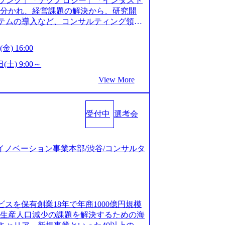
ソング」「テクノロジー」「インダスト
仮説構築や施策立案、クライアントの上位層
年以上の方はGAB受検免除、書類選考の
に分かれ、経営課題の解決から、研究開
パーの作成などを担当。 ● 裁量権 弊社は
している方へ1day選考会当日のご案内を
ステムの導入など、コンサルティング領域
れるフェーズにあります。 事業・組織を拡
ル化により既存事業では成長戦略を描く事
提供まで一貫して支援する総合系・IT系
がスケールしていく過程を体感できま
ため、新規事業立案や既存事業のトラン
に良質な顧客基盤を築いており、Fortu
も大手役員の方へのセールスにも参加でき
金) 16:00
ティングサポートいたします。 (1)既存
業をクライアントとして抱えている 手掛けたプロ
ェクト体制を作っていくことも可能です。
「経営戦略」等のコンサルティング支援
おけるグローバル化」「資生堂グループ
(土) 9:00～
ンサルティング事業以外にもSaaSプロダ
5社をターゲットとし、特にCXOクラスか
トウッドの製品開発」など多岐にわたる コ
め、上記事業に携わることも可能です。
View More
スフォーメーション」の依頼を多数いた
DIと合弁会社「ARISE analytics」
がら自らプロダクト開発や自社の業務改
援を積極的に獲得しない」、弊社がプライムで
クス技術で新たなイノベーションを創出
● BIG4・アクセンチュアをはじめとした
ルティングを行います ＜プロジェクト一
用資料 (https://www.accentur
集まっています ● 平均年齢は35歳で、
のビジネスモデル検討支援 ・金融領域にお
受付中
選考会
-com/document-2/Accenture-Recruiting-Brochur
規ICT事業戦略策定支援 ・スマートシテ
.accenture.com/content/dam/accenture/f
海外事業拠点をシンガポールに設立し、グロー
及び実行支援 ・ロボティクスソリューシ
en-brochure.pdf#zoom=50) 社員発信のキャリアブ
制を構築しています 東京都中央区八重洲2
援 ※その他新規事業や既存デジタルトラ
logs/japan-careers-blog) 江川社長が語る「105点
ジタルイノベーション事業本部/渋谷/コンサルタ
ントラルタワー8階 受動喫煙対策 : 執務室内
マネージャー プロジェクトの管理者とし
l/gen/19/00604/021600008/) 規模拡大で成功する
選考を通過された方 ・すでに応募いただい
営を担う。プロジェクト設計から管理・
nd.jp/articles/-/346218) 大手広告代理
クノロジーコンサルタ
ョン、成果物の品質管理、メンバーの育
(https://markezine.jp/articl
合コンサルティングファームのITコンサル
 主要なプロジェクトの責任者として、マネ
コンサルタントへ。会社に入って、何が変わった？
 ● 戦略コンサルタント ・4年生大学卒
を担う。プロジェクト全体の品質管理
/post-288838) プラダ：ラグジュアリー製品のパーソナ
及び戦略ファームでの
ビスを保有創業18年で年商1000億円規模
レーニングを実施。 ● アソシエイトパ
/case-studies/song/prada-luxury-product-c
齢生産人口減少の課題を解決するための海
て、大規模/高難易度プロジェクトの統括
s://www.accenture.com/jp-ja/case-stud