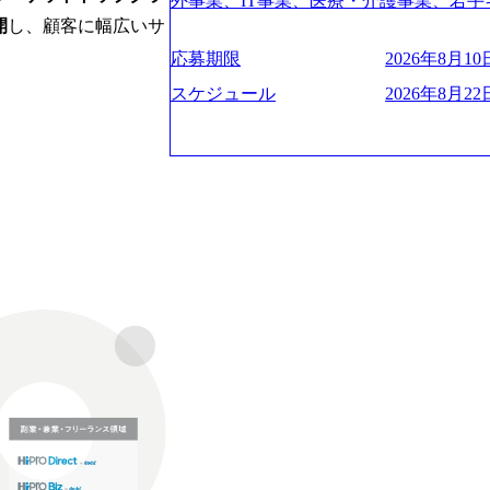
験2年以上 ● 求める人物像 ・高いコミュニ
外事業、IT事業、医療・介護事業、若手
管理・推進を担う。会社経営の観点から
ies/consulting/taisho-pharmace
トレンド・テーマや事例にキャッチアッ
業を展開する オールインハウスの組織
開
し、顧客に幅広いサ
ーニング、ナレッジマネジメントを実施。
ンク：初のオンライン開催「SoftBank Wor
ジできる方 ・自らコンサル業界やクライアント動向を把握し、クライアントや自
どの人員調達できる 独立資本経営をとっており
の統括責任者を担う。主に業界/テーマ
s://www.accenture.com/jp-ja/case-studie
応募期限
2026年8月10日
orage.googleapis.com/our-vision-production
社への提案などに積極的に関わることができる方 ・スケジューリン
保やマネジメント全般を担当。会社経営の
業省：事業者の申請手続きを電子化する
242d0de-3e54-4f03-b076-00318d5c0
け含む)など、ビジネスベーシックスキ
スケジュール
2026年8月22日
員 コンサルタントの総括責任者として
例を実現 (https://www.accenture.com/jp-ja/case-
明資料 (https://speakerdeck.com/leverages/lever
のリレーションを発展・拡大させること
network)（公共サービス） カルビー：SA
ng-xiang-ke) 「働く人」「事業・
常に高く担保する責任を担う。 ● 裁量権 
ps://www.accenture.com/jp-ja/case-studie
リアルを取り上げています！ (https://melev
いわれるフェーズにあります。 事業・
ービス） 世界49カ国に約73万人以上（2
大分県より「外国人留学生等受入環境整備事業委託業務
や組織がスケールしていく過程を体感で
上の国の企業を顧客に売上641億ドルを誇
main/html/rd/p/000000612.0000
でも大手役員の方へのセールスにも参加
ており(会計系BIG4を上回る規模感)、
ム「NALYSYS」リリース (https://prtimes.jp/ma
ジェクト体制を作っていくことも可能です
ている、売上・従業員数共にこの8年間
YouTube（【公式】レバレジーズCh） (https://
はコンサルティング事業以外にもSaaS
今後も高い成長が見込まれる 多くの技
レジーズで活躍するメンバー紹介！〜 管理職種編 〜 (
るため、上記事業に携わることも可能で
ングに続いて日本国内2番目にSAP認定
h?v=RETwZKac2UI) レバレジーズで
しながら自らプロダクト開発や自社の業
特にIT領域に強みを持つ グローバルのポジションに自由に応募できる社内の転職
s://www.youtube.com/watch?v=
す) ● BIG4・アクセンチュアをはじ
ツール「キャリアズ・マーケットプレイ
りながら安定した事業を展開し、高い安定
多く集まっています ● 平均年齢は35歳で
引き留めを受けずに移動が可能である（異動
に1兆円を目指す日本にもなかなかない
ンダストリー・ソリューションで区切られ
取得率など約10項目を数値化すること
130%成長 https://storage.googleapis.com/our-v
事業拠点をシンガポールに設立し、グロ
成功した 18時以降の会議を原則禁止と
20251030164405_5c527843-d227-4df8-b86c-5
体制を構築しています 東京都中央区八重洲
ハラスメント抑止に向けた研修の拡充、
googleapis.com/our-vision-production.apps
セントラルタワー8階 受動喫煙対策 : 執
進する 育休取得率は男性65%、女性10
f6-0539-4887-84d7-34c8d8544226_
選考通過後に、GAB試験に合格している方
管理職率も21.8%（2023年12月時点）と
上もの新規事業を立ち上げているため様