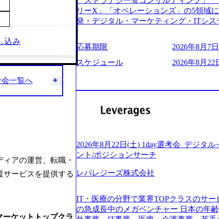
「ストラテジー＆コンサルティング」「
う。主な作業としては、As-Is分析、
し、30代以上のコンサルファーム経験3
リーX」「オペレーションズ」の5領域
向けの報告資料・ディスカッションペ ー
み。 書類選考通過後に、GAB試験に合格
発・デジタル・マーケティング・ITシ
2019年11月に設立され、成長期といわ
させていただきます。 急速なグローバ
からその実行的側面であるITサービスの
大していく時期のため、メンバーや組織
が困難になった大手企業をサポートする
し込み
ファームである あらゆる産業において非常
す。 また、希望者はパートナー以外で
応募期限
2026年8月7日(
スフォーメーション戦略を中心にコンサル
ne Global 500社の80％以上の企
る環境です。 自ら案件を取り、プロジ
または新規大手事業会社から依頼された
ジェクトは「ファーストリテイリングに
スケジュール
2026年8月22日
● 事業会社機能にも携われる 弊社にはコ
を行います。クライアントは各業界上位
のDX化支援」「ヴィヴィアン・ウエス
クト・メディア・地方創生事業があるた
ら「新規事業戦略」「既存事業のトラン
考会一覧へ
ンサルティング活動のみならず、2021年にはKD
コンサルタントとしての経験を活かしな
だいています。 (2)「SIerやPMO支
を設立し、人工知能とデータアナリティ
善ができます。(希望者のみとなります) 
ある「戦略」案件をメインとしたコンサ
する活動や、デジタル人材育成の支援も盛んに行う 採
大手外資系コンサルファーム出身者が多く
部抜粋＞ ・海外事業(新規・既存)事業
e.com/content/dam/accenture/final/accenture
幅広い年齢の方が活躍しています ● インダストリー・ソリューションで区切られ
けるAIを活用した事業戦略検討支援 ・新
e.pdf#zoom=50) 女性の活躍について (https://www
ていない組織です(ワンプール制) ● 
ィ領域における地域活性アプリ企画支援
inal/careers/corporate/document/wom
バル案件に対応するコンサルティング体
ョンを活用した事業戦略策定及び営業支
ログ (https://www.accenture.com/jp-ja/b
2026年8月22日(土) 1day選考会_デ
-2-1 東京ミッドタウン八重洲 八重洲セ
ンスフォーメーションの案件が多数 ● 
経営」 (https://business.nikkei.com/atc
ント/ポジションサーチ
禁煙、ビル内喫煙室あり WEB ・書類
ディアの運営、転職・
て、プロジェクト・メンバーの管理・運
理由【コンサル業界俯瞰マップ】 (https://diamo
ている方で、書類選考を通過し面接・面談未実施の方 ● テ
推進、クライアントとのコミュニケーシ
レバレジーズ株式会社
店出身者などマーケティングのトップ人材が集結するワケ 
援サービスを提供する
ント ・4年生大学卒業に限る ・大手総
成などを担当。 ● シニアマネージャー
e/detail/45446) エンジニアから
部門におけるコンサルティング経験5年以上
ージャーの管理、及びプロジェクト推進
(https://www.businessinsider.jp
業に限る ・以下のいずれかの実務経験を有する方 - MBB
IT・医療の分野で業界TOPクラスのサー
や、会社経営の観点から提案活動、社内ト
ライゼーション (https://www.accenture.com/jp-ja
コンサルティング経験2年以上 - BIG4のStrategy部門におけるコンサルティング経
の急成長中のメガベンチャー 日本の年
ートナー 主要クライアントの責任者とし
ustomization) 大正製薬：ITカーブアウト支援 (http
マーケットトップクラ