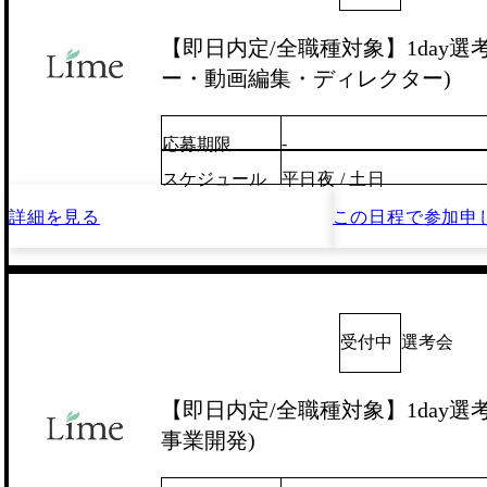
【即日内定/全職種対象】1day選
ー・動画編集・ディレクター)
-
応募期限
スケジュール
平日夜 / 土日
詳細を見る
この日程で
参加申
受付中
選考会
【即日内定/全職種対象】1day選考
事業開発)