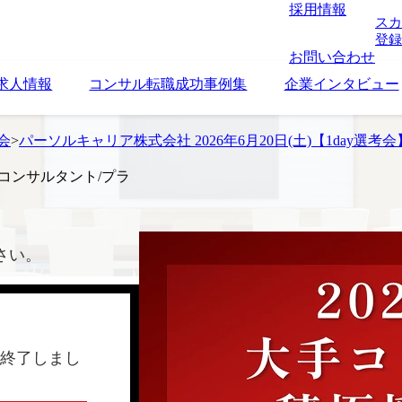
採用情報
スカ
登録
お問い合わせ
求人情報
コンサル転職成功事例集
企業インタビュー
考会
>
パーソルキャリア株式会社 2026年6月20日(土)【1day
会】コンサルタント/プラ
さい。
終了しまし