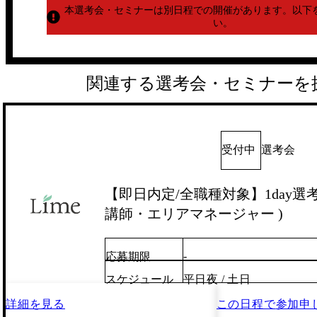
本選考会・セミナーは別日程での開催があります。
以下
い。
関連する選考会・セミナーを
受付中
選考会
【即日内定/全職種対象】1day選考会
講師・エリアマネージャー )
-
応募期限
スケジュール
平日夜 / 土日
詳細を見る
この日程で
参加申