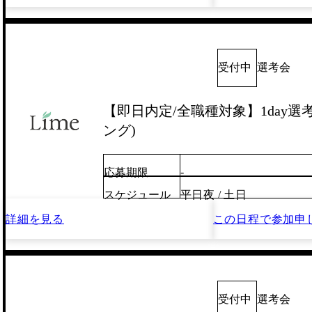
受付中
選考会
【即日内定/全職種対象】1day選
ング)
-
応募期限
スケジュール
平日夜 / 土日
詳細を見る
この日程で
参加申
受付中
選考会