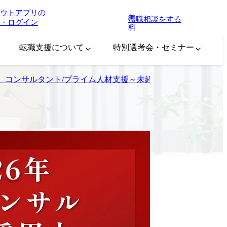
ウトアプリの
無
転職相談をする
・ログイン
料
転職支援について
特別選考会・セミナー
選考会】コンサルタント/プライム人材支援～未経験歓迎～