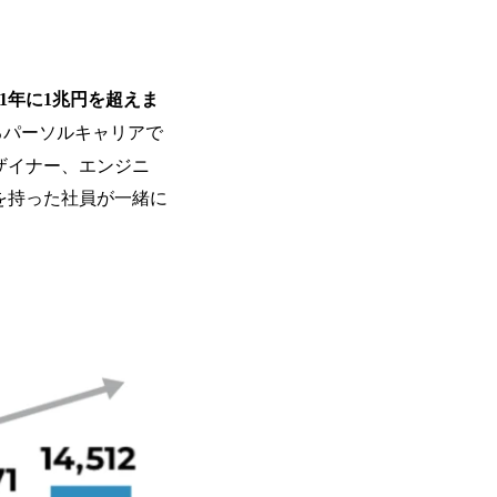
を活用し、顧客の業務革新と効率化の実現に
を深くヒアリングし、企画構想からアジ
貫で推進していただきます。 プロジェ
定義からテストまでの一連の工程におけ
021年に1兆円を超えま
析、顧客ヒアリング、戦略策定、技術選
るパーソルキャリアで
す。 ＜SE＞ 参画いただく案件はプラ
発～テスト～リリース・リリース後対応
ザイナー、エンジニ
画当初はご経験に応じたフェーズからご
を持った社員が一緒に
ポートしつつ、徐々に対応範囲を広げてい
的な品質向上を目的とし、プロジェクト
ただきます。 課題選定から顧客への企
していただきます。 アジャイル開発を
ながら改善サイクルを回すため、ご自身
く、高い貢献度を実感できます。 ● 勤務地 東京都渋谷区渋谷3丁目6-7 渋谷
ワー 事業所内禁煙(入居する施設に喫煙
の喫煙を全面的に禁止 ・禁煙サポート制度
れかのご経験をお持ちの方 ・システム・
義～基本設計など上流経験2年以上 ・PM
詳細設計までのいずれかの上流工程の経
験 ・お客様との折衝経験、交渉経験 ・
組まれたご経験 ・アジャイル/スクラムへ