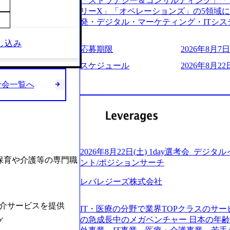
「ストラテジー＆コンサルティング」「
う。主な作業としては、As-Is分析、
し、30代以上のコンサルファーム経験3
リーX」「オペレーションズ」の5領域
向けの報告資料・ディスカッションペ ー
み。 書類選考通過後に、GAB試験に合格
発・デジタル・マーケティング・ITシ
2019年11月に設立され、成長期といわ
させていただきます。 急速なグローバ
からその実行的側面であるITサービスの
大していく時期のため、メンバーや組織
が困難になった大手企業をサポートする
し込み
ファームである あらゆる産業において非常
す。 また、希望者はパートナー以外で
応募期限
2026年8月7日(
スフォーメーション戦略を中心にコンサル
ne Global 500社の80％以上の企
る環境です。 自ら案件を取り、プロジ
または新規大手事業会社から依頼された
ジェクトは「ファーストリテイリングに
スケジュール
2026年8月22日
● 事業会社機能にも携われる 弊社にはコ
を行います。クライアントは各業界上位
のDX化支援」「ヴィヴィアン・ウエス
クト・メディア・地方創生事業があるた
ら「新規事業戦略」「既存事業のトラン
考会一覧へ
ンサルティング活動のみならず、2021年にはKD
コンサルタントとしての経験を活かしな
だいています。 (2)「SIerやPMO支
を設立し、人工知能とデータアナリティ
善ができます。(希望者のみとなります) 
ある「戦略」案件をメインとしたコンサ
する活動や、デジタル人材育成の支援も盛んに行う 採
大手外資系コンサルファーム出身者が多く
部抜粋＞ ・海外事業(新規・既存)事業
e.com/content/dam/accenture/final/accenture
幅広い年齢の方が活躍しています ● インダストリー・ソリューションで区切られ
けるAIを活用した事業戦略検討支援 ・新
e.pdf#zoom=50) 女性の活躍について (https://www
ていない組織です(ワンプール制) ● 
ィ領域における地域活性アプリ企画支援
inal/careers/corporate/document/wom
バル案件に対応するコンサルティング体
ョンを活用した事業戦略策定及び営業支
ログ (https://www.accenture.com/jp-ja/b
2026年8月22日(土) 1day選考会_デ
-2-1 東京ミッドタウン八重洲 八重洲セ
ンスフォーメーションの案件が多数 ● 
保育や介護等の専門職
経営」 (https://business.nikkei.com/atc
ント/ポジションサーチ
禁煙、ビル内喫煙室あり WEB ・書類
て、プロジェクト・メンバーの管理・運
理由【コンサル業界俯瞰マップ】 (https://diamo
ている方で、書類選考を通過し面接・面談未実施の方 ● テ
推進、クライアントとのコミュニケーシ
レバレジーズ株式会社
店出身者などマーケティングのトップ人材が集結するワケ 
ント ・4年生大学卒業に限る ・大手総
成などを担当。 ● シニアマネージャー
e/detail/45446) エンジニアから
部門におけるコンサルティング経験5年以上
ージャーの管理、及びプロジェクト推進
(https://www.businessinsider.jp
紹介サービスを提供
業に限る ・以下のいずれかの実務経験を有する方 - MBB
IT・医療の分野で業界TOPクラスのサー
や、会社経営の観点から提案活動、社内ト
ライゼーション (https://www.accenture.com/jp-ja
コンサルティング経験2年以上 - BIG4のStrategy部門におけるコンサルティング経
の急成長中のメガベンチャー 日本の年
グ
ートナー 主要クライアントの責任者とし
ustomization) 大正製薬：ITカーブアウト支援 (http