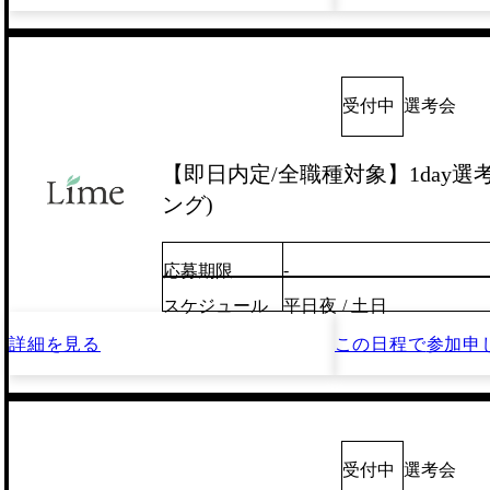
受付中
選考会
【即日内定/全職種対象】1day選
ング)
-
応募期限
スケジュール
平日夜 / 土日
詳細を見る
この日程で
参加申
受付中
選考会