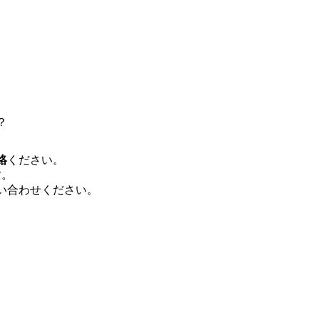
を活用し、顧客の業務革新と効率化の実現に
を深くヒアリングし、企画構想からアジ
貫で推進していただきます。 プロジェ
定義からテストまでの一連の工程におけ
析、顧客ヒアリング、戦略策定、技術選
す。 ＜SE＞ 参画いただく案件はプラ
発～テスト～リリース・リリース後対応
画当初はご経験に応じたフェーズからご
？
ポートしつつ、徐々に対応範囲を広げてい
的な品質向上を目的とし、プロジェクト
絡
ください。
ただきます。 課題選定から顧客への企
す。
していただきます。 アジャイル開発を
い合わせください。
ながら改善サイクルを回すため、ご自身
く、高い貢献度を実感できます。 ● 勤務地 東京都渋谷区渋谷3丁目6-7 渋谷
ワー 事業所内禁煙(入居する施設に喫煙
の喫煙を全面的に禁止 ・禁煙サポート制度
れかのご経験をお持ちの方 ・システム・
義～基本設計など上流経験2年以上 ・PM
詳細設計までのいずれかの上流工程の経
験 ・お客様との折衝経験、交渉経験 ・
組まれたご経験 ・アジャイル/スクラムへ