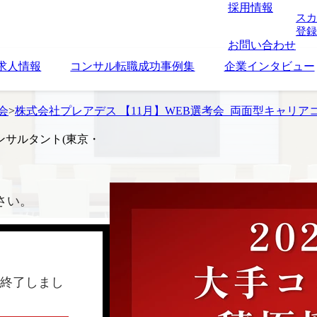
採用情報
スカ
登録
お問い合わせ
求人情報
コンサル転職成功事例集
企業インタビュー
考会
>
株式会社プレアデス 【11月】WEB選考会_両面型キャリア
ンサルタント(東京・
さい。
終了しまし