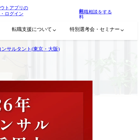
ウトアプリの
無
転職相談をする
・ログイン
料
転職支援について
特別選考会・セミナー
コンサルタント(東京・大阪)