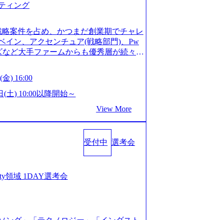
ティング
ってもご対応いただけるよう、候補者様
 ※1day選考会のご参加希望の方は、事
は1day選考会実施日の3日前まで)。 ※
戦略案件を占め、かつまだ創業期でチャレ
験3年以上の方はGAB受検免除、書類選考
イン、アクセンチュア(戦略部門)、Pw
格している方へ1day選考会当日のご案内
ンズなど大手ファームからも優秀層が続々ジ
バル化により既存事業では成長戦略を描く
ァーム。 事業会社機能へ携われる可能性
るため、新規事業立案や既存事業のトラ
など リモート比率99%、福岡や北海道在
金) 16:00
ルティングサポートいたします。 (1)既
ラスから 製造業、金融業、通信業界に強
た「経営戦略」等のコンサルティング支
く予定 インセンティブ支給という他社に
日(土) 10:00以降開始～
位5社をターゲットとし、特にCXOクラス
026年8月15日(土) 10:00以降開始～
View More
ンスフォーメーション」の依頼を多数い
限られておりますので、ご応募いただいてもご対応
支援を積極的に獲得しない」、弊社がプライム
ント未経験 or IT未経験と判断させてい
サルティングを行います ＜プロジェクト
ではなく通常選考でのご案内とさせていた
業のビジネスモデル検討支援 ・金融領域に
受付中
選考会
接で実施) ※面接終了しましたら、後日弊社
新規ICT事業戦略策定支援 ・スマートシ
だきます。 ● 一日で最終面接まで完了
援及び実行支援 ・ロボティクスソリュー
かなかった場合、後日面接や面談のお時間
支援 ※その他新規事業や既存デジタルト
条件面談それぞれ最大1時間を想定しており
curity領域 1DAY選考会
 コンサルタント プロジェクトにおける個
を共有させていただきます ・面接および条
業としては、仮説検証からクライアント
ご対応いただけるよう、候補者様のご予
おける課題/リスク管理などを担当。 ●
day選考会のご参加希望の方は、事前にGA
ンバーとしてプロジェクトの一領域を担
ay選考会実施日の3日前まで)。 ※ただ