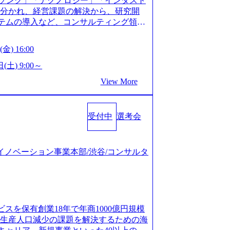
ソング」「テクノロジー」「インダスト
仮説構築や施策立案、クライアントの上位層
年以上の方はGAB受検免除、書類選考の
に分かれ、経営課題の解決から、研究開
パーの作成などを担当。 ● 裁量権 弊社は
している方へ1day選考会当日のご案内を
ステムの導入など、コンサルティング領域
れるフェーズにあります。 事業・組織を拡
ル化により既存事業では成長戦略を描く事
提供まで一貫して支援する総合系・IT系
がスケールしていく過程を体感できま
ため、新規事業立案や既存事業のトラン
に良質な顧客基盤を築いており、Fortu
も大手役員の方へのセールスにも参加でき
金) 16:00
ティングサポートいたします。 (1)既存
業をクライアントとして抱えている 手掛けたプロ
ェクト体制を作っていくことも可能です。
「経営戦略」等のコンサルティング支援
おけるグローバル化」「資生堂グループ
(土) 9:00～
ンサルティング事業以外にもSaaSプロダ
5社をターゲットとし、特にCXOクラスか
トウッドの製品開発」など多岐にわたる コ
め、上記事業に携わることも可能です。
View More
スフォーメーション」の依頼を多数いた
DIと合弁会社「ARISE analytics」
がら自らプロダクト開発や自社の業務改
援を積極的に獲得しない」、弊社がプライムで
クス技術で新たなイノベーションを創出
● BIG4・アクセンチュアをはじめとした
ルティングを行います ＜プロジェクト一
用資料 (https://www.accentur
集まっています ● 平均年齢は35歳で、
のビジネスモデル検討支援 ・金融領域にお
受付中
選考会
-com/document-2/Accenture-Recruiting-Brochur
規ICT事業戦略策定支援 ・スマートシテ
.accenture.com/content/dam/accenture/f
海外事業拠点をシンガポールに設立し、グロー
及び実行支援 ・ロボティクスソリューシ
en-brochure.pdf#zoom=50) 社員発信のキャリアブ
制を構築しています 東京都中央区八重洲2
援 ※その他新規事業や既存デジタルトラ
logs/japan-careers-blog) 江川社長が語る「105点
ジタルイノベーション事業本部/渋谷/コンサルタ
ントラルタワー8階 受動喫煙対策 : 執務室内
マネージャー プロジェクトの管理者とし
l/gen/19/00604/021600008/) 規模拡大で成功する
選考を通過された方 ・すでに応募いただい
営を担う。プロジェクト設計から管理・
nd.jp/articles/-/346218) 大手広告代理
クノロジーコンサルタ
ョン、成果物の品質管理、メンバーの育
(https://markezine.jp/articl
合コンサルティングファームのITコンサル
 主要なプロジェクトの責任者として、マネ
コンサルタントへ。会社に入って、何が変わった？
 ● 戦略コンサルタント ・4年生大学卒
を担う。プロジェクト全体の品質管理
/post-288838) プラダ：ラグジュアリー製品のパーソナ
及び戦略ファームでの
ビスを保有創業18年で年商1000億円規模
レーニングを実施。 ● アソシエイトパ
/case-studies/song/prada-luxury-product-c
齢生産人口減少の課題を解決するための海
て、大規模/高難易度プロジェクトの統括
s://www.accenture.com/jp-ja/case-stud