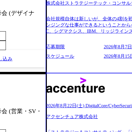
株式会社ストラテジーテック・コンサル
よび条件面談ともに、どの時間開始とな
のご予定をご都合いただけますと幸いです
考会 (デザイナ
前にGAB試験を受検いただきます(受験期限
会社規模自体は新しいが、全体の4割を
ただし、30代以上のコンサルファーム経
ンジングな仕事ができるということからベ
のみ。 書類選考通過後に、GAB試験に合
C、シグマクシス、IBM、リッジライ
をさせていただきます。 急速なグロー
ョインするピュアな戦略を伸ばす新興フ
事が困難になった大手企業をサポートす
※SaaSプロダクト、地方創生、メディア
応募期限
2026年8月7日(
ンスフォーメーション戦略を中心にコンサ
中者もいて働きやすい環境※コンサルク
存または新規大手事業会社から依頼され
みがあり、ヘルスケアな業界は広げてい
スケジュール
2026年8月15
し込み
援を行います。クライアントは各業界上
はない制度 ワンプール制を敷く、柔軟な組織 2
から「新規事業戦略」「既存事業のトラ
2026年8月7日(金) 16:00 ※枠が
ただいています。 (2)「SIerやPMO
できない可能性がございます ※コンサルタ
である「戦略」案件をメインとしたコン
ただいたご応募者様については、1day
一部抜粋＞ ・海外事業(新規・既存)事
だきます ● 面接(1次・最終を一度の面
おけるAIを活用した事業戦略検討支援 ・
担当者より結果についてご連絡させていた
ティ領域における地域活性アプリ企画支
する選考会となります 内定の判断がつ
ションを活用した事業戦略策定及び営業
をいただく場合がございます ● 面接、
2026年8月22日(土) DigitalCore/CyberSe
ランスフォーメーションの案件が多数 ●
会 (営業・SV・
ます ・実施前日までに日程およびURL
人のタスク管理及び遂行を担う。主な作
アクセンチュア株式会社
件面談ともに、どの時間開始となっても
向け資料のドラフト作成、プロジェクトに
定をご都合いただけますと幸いです ※1
シニアコンサルタント プロジェクトメ
B試験を受検いただきます(受験期限は1d