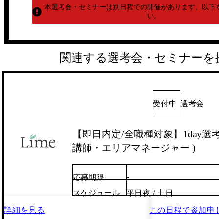
本選考会・セミナーは別日程での開催があります。
以下
い。
関連する選考会・セミナーを
受付中
選考会
【即日内定/全職種対象】1day選考会
講師・エリアマネージャー )
-
応募期限
スケジュール
平日夜 / 土日
詳細を見る
この日程で
参加申