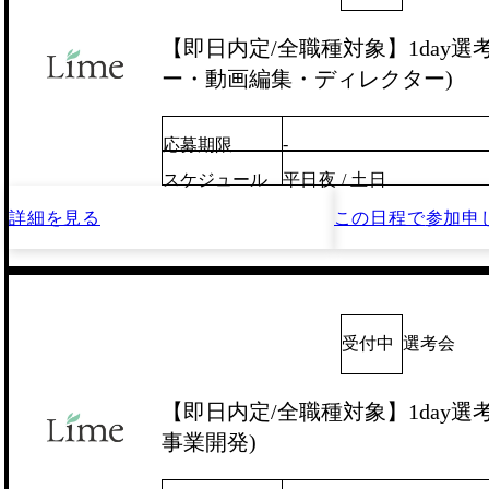
【即日内定/全職種対象】1day選
ー・動画編集・ディレクター)
-
応募期限
スケジュール
平日夜 / 土日
詳細を見る
この日程で
参加申
受付中
選考会
【即日内定/全職種対象】1day選考
事業開発)