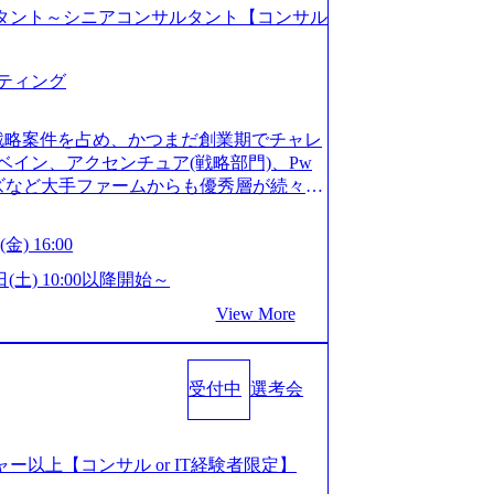
コンサルタント～シニアコンサルタント【コンサル
ティング
戦略案件を占め、かつまだ創業期でチャレ
イン、アクセンチュア(戦略部門)、Pw
ンズなど大手ファームからも優秀層が続々ジ
ァーム。 事業会社機能へ携われる可能性
など リモート比率99%、福岡や北海道在
金) 16:00
ラスから 製造業、金融業、通信業界に強
く予定 インセンティブ支給という他社に
日(土) 10:00以降開始～
026年8月15日(土) 10:00以降開始～
View More
限られておりますので、ご応募いただいてもご対応
サルタント未経験 or IT未経験と判断さ
dayではなく通常選考でのご案内とさせ
受付中
選考会
度の面接で実施) ※面接終了しましたら、後
ていただきます。 ● 一日で最終面接ま
断がつかなかった場合、後日面接や面談の
面接、条件面談それぞれ最大1時間を想定し
ージャー以上【コンサル or IT経験者限定】
URLを共有させていただきます ・面接お