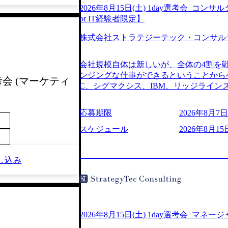
2026年8月15日(土) 1day選考会_
or IT経験者限定】
株式会社ストラテジーテック・コンサル
会社規模自体は新しいが、全体の4割を
ンジングな仕事ができるということからベ
考会 (マーケティ
C、シグマクシス、IBM、リッジライ
ョインするピュアな戦略を伸ばす新興フ
※SaaSプロダクト、地方創生、メディア
応募期限
2026年8月7日(
中者もいて働きやすい環境※コンサルク
みがあり、ヘルスケアな業界は広げてい
スケジュール
2026年8月15
はない制度 ワンプール制を敷く、柔軟な組織 2
2026年8月7日(金) 16:00 ※枠が
し込み
できない可能性がございます ※弊社がコン
せていただいたご応募者様については、1
ていただきます ● 面接(1次・最終を一
日弊社担当者より結果についてご連絡させ
で完了する選考会となります 内定の判
お時間をいただく場合がございます ● 
2026年8月15日(土) 1day選考会_マネ
ております ・実施前日までに日程および