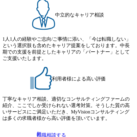
った社会課題やテーマに対して、グローバル知見と最新の
ルティングにご興味をお持ちの方は、この機会にぜひご応
事例などを基に企業の構造改革と社会価値の創造の取り組
募ください。 ● 応募後のフロー ・書類選考後、対象者の方
みを行うプロフェッショナルチームです。 今回1day選考対
中立的なキャリア相談
にはWebテストを8月20日までに受験いただきます ・8月21
象となるポジションは下記となります。 ・コンサルタント
日までにプログラム参加者をご案内します ・初回プログラ
(調達改革・設備O&M)【SCS SU】 ・コンサルタント(ECM/
ム : 8月29日(土)10:00～13:30 @ベイン東京オフィス(六本木)
SCM構想・PLM/MES改革)【SSC SU】 ・コンサルタント(物
・プログラム期間中はコンサルタントとの食事会、プロジ
1人1人の経験やご志向/ご事情に添い、「今は転職しない」
流改革/需給プロセス改革)【SSC SU】 ・SCM/ECMデータ・
ェクトのご紹介、ケースワークショップなどを実施します
という選択肢も含めたキャリア提案をしております。中長
プロセス分析・AI活用_Sustainable SCM Strategy Unit(Strategy
・10月17日(土)開催の選考会にて採用面接を実施する予定で
期での支援を前提としたキャリアの「パートナー」として
Consultant職)≪東京・大阪≫ ・コンサルタント(SCS SUオー
す ※ご都合が合わない方は別途調整いたします 初回プロ
ご支援いたします。
プンポジション)【SCS SU】 ※当日は全体での会社説明な
グラム : ベイン東京オフィス(六本木) ※イベントによりオン
どはなく、個別選考のみの実施を予定しています ※1名あた
ラインまたはオフラインの実施 ※東京オフィスのみのご応
りの拘束時間は1時間～最大2時間半程度を想定しています
募となります。他オフィス希望を含めたご応募はお受けい
※1次面接と最終面接の間をなるべく空けないよう調整して
利用者様による高い評価
たしかねますのでご了承ください ● フルタイムでの職務経
おりますが、調整が叶わないケースもございます オンライ
歴を2年以上お持ちの方で、東京オフィスのコンサルタント
ン 書類選考通過者
ポジションに応募意思がある方 ● 英語・日本語ともにビジ
丁寧なキャリア相談、適切なコンサルティングファームの
ネスレベルの方 ※日本語が母国語でない方は日本語能力
紹介、ここでしか受けられない選考対策。そうした質の高
試験N1またはそれ相当の上級レベルの日本語力(会話・読解
いサービスにご満足いただき、MyVisionコンサルティング
力)
は多くの求職者様から高い評価を頂いています。
無
転職相談する