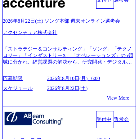
ー」など、レバレジーズのリアルを取り上げています！ (htt
ps://melev.leverages.jp/) レバレジーズグローバル、大分県より
「外国人留学生等受入環境整備事業委託業務」を受託 (http
2026年8月22日(土) ソング本部 週末オンライン選考会
s://prtimes.jp/main/html/rd/p/000000612.000010591.html) レバレ
ジーズ、モチベーション管理システム「NALYSYS」リリー
アクセンチュア株式会社
ス (https://prtimes.jp/main/html/rd/p/000000622.000010591.html) Y
ouTube（【公式】レバレジーズCh） (https://www.youtube.co
「ストラテジー＆コンサルティング」「ソング」「テクノ
m/@leveragesCh) レバレジーズで活躍するメンバー紹介！〜
ロジー」「インダストリーX」「オペレーションズ」の5領
管理職種編 〜 (https://www.youtube.com/watch?v=RETwZKac2
域に分かれ、経営課題の解決から、研究開発・デジタル・
UI) レバレジーズで活躍するメンバー紹介！〜 営業職種編
マーケティング・ITシステムの導入など、コンサルティン
〜 (https://www.youtube.com/watch?v=XJ7Eam0onXA) 創業以
グ領域からその実行的側面であるITサービスの提供まで一
来黒字を維持し、急成長中でありながら安定した事業を展
応募期限
2026年8月10日(月) 16:00
貫して支援する総合系・IT系ファームである あらゆる産業
開し、高い安定性を持つ企業へと成長している 10年後に1兆
において非常に良質な顧客基盤を築いており、Fortune Globa
スケジュール
2026年8月22日(土)
円を目指す日本にもなかなかないメガベンチャー。創業か
l 500社の80％以上の企業をクライアントとして抱えている
ら黒字経営。年間130%成長 https://storage.googleapis.com/our-
View More
手掛けたプロジェクトは「ファーストリテイリングにおけ
vision-production.appspot.com/public/images/20251030164405_5c
るグローバル化」「資生堂グループのDX化支援」「ヴィヴ
527843-d227-4df8-b86c-5587f843fdf6_1200x471.webp https://stor
age.googleapis.com/our-vision-production.appspot.com/public/imag
ィアン・ウエストウッドの製品開発」など多岐にわたる コ
es/20251030164946_dc0888f6-0539-4887-84d7-34c8d8544226_1
受付中
選考会
ンサルティング活動のみならず、2021年にはKDDIと合弁会
200x666.webp 年間100億円規模の投資の元、10以上もの新規
社「ARISE analytics」を設立し、人工知能とデータアナリテ
事業を立ち上げているため様々な業界を経験することが可
ィクス技術で新たなイノベーションを創出する活動や、デ
能 社内転職が活発であり、多様なスキルを1社で身に着ける