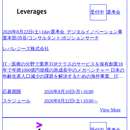
受付中
選考会
2026年8月22日(土) 1day選考会_デジタルイノベーション事
業本部/渋谷/コンサルタント/ポジションサーチ
レバレジーズ株式会社
IT・医療の分野で業界TOPクラスのサービスを保有創業18
年で年商1000億円規模の急成長中のメガベンチャー 日本の
年齢生産人口減少の課題を解決するための海外事業、IT事
業、医療・介護事業、若手キャリア、新規事業といった40
以上の事業を展開する オールインハウスの組織体制をとっ
応募期限
2026年8月10日(月) 16:00
ており社内で新しい事業開発などの人員調達できる 独立資
本経営をとっており、事業創造の自由度が高い https://storag
スケジュール
2026年8月22日(土) 10:00～
e.googleapis.com/our-vision-production.appspot.com/public/image
View More
s/20240925162633_7242d0de-3e54-4f03-b076-00318d5c0dff_120
0x644.webp レバレジーズ株式会社 会社説明資料 (https://spea
kerdeck.com/leverages/leverages-hui-she-shao-jie-zi-liao-zhong-tu-
cai-yong-xiang-ke) 「働く人」「事業・サービス」「カルチャ
受付中
選考会