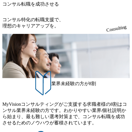
外オフィスへのトランスファー制度などが充実している。
ンサルティング会社となり、今後も成長性が大きくみられ
コンサル転職を成功させる
ルティング領域)から参画いただきます。 課題選定から顧客
職率も21.8%（2023年12月時点）とフレキシブルな働き方を
東京オフィスに来るグローバルメンバーも多く、グローバ
る 日本企業的な柔らかい雰囲気が特徴的で、従業員方の人
への企画提案、そして実行までを一気通貫で支援していた
提供 2026年8月22日(土) 面接枠 ①10時開始、②11時開始、
ル・ワンチームで活動している。プロボノ活動にも力を入
柄の良さや未経験者への充実したオンボーディング支援(入
だきます。 アジャイル開発を通じて顧客の要望や提案を柔
③12時開始 2026年8月10日(月) 16:00 各回50分程度を想定 オ
コンサル特化の転職支援で、
れており、これまで多くのNPO・NGOなどの非営利団体に
社時に10日間の間みっちりとコンサルの基礎を支援)を魅力
軟に取り入れながら改善サイクルを回すため、ご自身の提
ンライン 書類選考通過者
理想のキャリアアップを。
無償でコンサルティングを提供している。 2026年8月29日
Consulting
に感じ、他Big4ではなくアビームを選ぶ方も多数 アビーム
案がサービスに直接反映されやすく、高い貢献度を実感で
(土) の対面Kick-offイベントを皮切りに1か月程度のプログラ
といえばSAPをはじめとしたシステム、とイメージされる
きます。 ● 勤務地 東京都渋谷区渋谷3丁目6-7 渋谷金王タワ
ム ※初回プログラム : 8月29日(土)10:00～13:30 2026年8月12
こともあるが実態としては経営戦略策定や新規事業立案な
ー 事業所内禁煙(入居する施設に喫煙専用室あり) ・就業規
日(水) 16:00 Bain & Company Tokyoでは、「Tokyo Be Bold Pr
どのトップラインを上げるための戦略案件も多く存在 特に
則により就業時間内の喫煙を全面的に禁止 ・禁煙サポート
ogram (女性候補者向け選考支援プログラム)」を実施いたし
スポーツ&エンターテイメント領域ではBig4に先んじて注力
制度あり オンライン ● 必須要件 以下いずれかのご経験をお
ます。クライアントに斬新なソリューションを提供し、複
し、業界内で大きな存在感を誇る 社員の多様化する生活ス
持ちの方 ・システム・ソフトウェア開発経験3年以上 ・要
雑な経営課題を解決するために、チームのダイバーシティ
タイルやライフイベントに対応した働きやすい職場環境を
件定義～基本設計など上流経験2年以上 ・PMO経験2年以上
は欠かせません。是非、ユニークな視点と高い志を持つ女
実現するため、さまざまなサポート制度を導入している 多
● 歓迎要件 ・要件定義から詳細設計までのいずれかの上流
性の皆様に多数ご参画頂きたいと考え、プログラムを開催
文化理解や女性の活躍推進などの取り組み、また、フレッ
工程の経験 ・サブリーダー以上のマネジメント経験 ・お客
致します。 「未経験では難しいのではないか」、「実際女
業界未経験の方が8割
クス制度やフリーロケーション制度、フルリモート制度な
様との折衝経験、交渉経験 ・組織課題に対して主体的に業
性はどのように活躍をしているのか」、「ケース面接の経
どの多様な働き方をサポートする制度が整備されている 202
務改善に取り組まれたご経験 ・アジャイル/スクラムへの興
験がなく対策の仕方が知りたい」などのお声をたくさんい
6年8月23日(日) 9:00～18:00終了 2026年8月12日(水) 16:00 202
味関心 ● 求める人物像 ・リーダーシップが取れる方/一人称
ただいているため、今回のプログラムでは現役の面接官と
6年8月23日(日)にSustainable SCM SU 1day選考会を開催いた
MyVisionコンサルティングがご支援する求職者様の8割はコ
で主体的に動ける方 ・年齢にこだわらず、アドバイスを素
食事などのカジュアルな交流、実際のプロジェクトのケー
します。 当SUは「GlobalでのSCM構築」や「物流・調達コ
ンサル業界未経験の方です。わかりやすい業界/個社説明か
直に受け取れる方 ・推進力のある方
ススタディ、1対1の模擬面接等、複数のセッションを約1か
ストの構造改革」といった伝統的なテーマに留まらずクラ
ら始まり、最も難しい選考対策まで、コンサル転職を成功
月の期間に渡り行い、選考にご参加いただきます。コンサ
イアントがこれから取組むべき「グリーントランスフォー
させるためのノウハウが蓄積されています。
ルタント未経験の方でも、戦略コンサルタントの具体的な
メーション」、「サーキュラーエコノミー(循環経済)」とい
仕事内容からお話をさせていただきますので、戦略コンサ