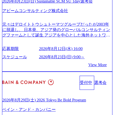
ジタル人材育成の支援も盛んに行う 採用資料 (https://www.ac
2026年8月23日(日) Sustainable SCM SU 1day選考会
ことが可能 事業開発・運用を内包かする「オールインハウ
centure.com/content/dam/accenture/final/accenture-com/document-
ス」型の組織体。社内スカウトや社内公募制度を用いて主
アビームコンサルティング株式会社
2/Accenture-Recruiting-Brochure.pdf#zoom=50) 女性の活躍につ
体的かつ柔軟なキャリア形成が可能。 https://storage.googleap
いて (https://www.accenture.com/content/dam/accenture/final/caree
is.com/our-vision-production.appspot.com/public/images/20251030
rs/corporate/document/women-brochure.pdf#zoom=50) 社員発信
元々はデロイトトウシュトーマツグループだったが2003年
165942_70f09968-1b27-43e6-b849-1cd107c4f488_1200x698.web
のキャリアブログ (https://www.accenture.com/jp-ja/blogs/japan-
に脱退し、 日本発、アジア発のグローバルコンサルティン
p ## 働き方／WLB／待遇 内装8億円超のかっこいいオフィ
careers-blog) 江川社長が語る「105点経営」 (https://business.ni
グファームとして誕生 アジアを中心とした海外ネットワー
スがあり、 働き甲斐のあるランキング、新卒注目ランキン
kkei.com/atcl/gen/19/00604/021600008/) 規模拡大で成功する理
クを通じ、各国や地域に即したグローバル・サービスを提
グ受賞歴多数 あえての未上場であり株主からの圧力がない
由【コンサル業界俯瞰マップ】 (https://diamond.jp/articles/-/34
供している日系最大級の総合コンサルティングファーム
ため事業創造の自由度が高く、赤字事業でも投資して長期
6218) 大手広告代理店出身者などマーケティングのトップ人
応募期限
2026年8月12日(水) 16:00
『Build Beyond As One ®.』をブランドメッセージに掲げ、
的な成長を若手に任せられる環境 対面でのコミュニケーシ
材が集結するワケ (https://markezine.jp/article/detail/45446) エン
企業や組織の変革を通じて社会や産業の課題を解決し、未
ョンメリットを重視するため出社勤務。1日の労働時間平均
スケジュール
2026年8月23日(日) 9:00～
ジニアからコンサルタントへ。会社に入って、何が変わっ
来のありたい姿を実現するとともに、クライアント変革の
9.2時間、有休消化率81%(2024年度の年間データ、エンジニ
た？ (https://www.businessinsider.jp/post-288838) プラダ：ラグ
View More
確実な実現と社会的価値及び経済的価値の追求にも貢献 NE
ア組織） 2026年8月22日(土) 10:00～最長16:00 2026年8月10
ジュアリー製品のパーソナライゼーション (https://www.acce
Cとの戦略的資本提携も実現して、現在はNECのグループ会
日(月) 16:00 ※応募者が定員を上回る場合は、厳正なる審査
nture.com/jp-ja/case-studies/song/prada-luxury-product-customizati
社であり、戦略、業務改革、IT、組織・人事、アウトソー
の上参加者を決定させていただきます。ご了承ください。
on) 大正製薬：ITカーブアウト支援 (https://www.accenture.co
受付中
選考会
シングなどの専門知識と、豊富な経験を持つ約6,000名を超
● 当日の流れ 受付 → 会社説明会 → 面接(会社説明会終了
m/jp-ja/case-studies/consulting/taisho-pharmaceutical)（ストラテ
えるプロフェッショナルを有する 金融、製造、流通、エネ
後、随時ご案内) ※全てリモートにて実施します。 ※参加
ジー & コンサルティング） ソフトバンク：初のオンライン
ルギー、情報通信、公共事業など幅広い分野をクライアン
される方に個別に当日の面接案内をお送りいたします。 ※
開催「SoftBank World 2020」でマーケ＆営業のDX実現 (http
トとしている SAP領域においては日本市場No.1を誇り、全
通常の選考フローと異なり、事前に適性検査をご受検いた
2026年8月29日(土) 2026 Tokyo Be Bold Program
s://www.accenture.com/jp-ja/case-studies/communications-media/so
世界で6,400件以上、日本国内で企業最多の5,399件のSAP認
だきます。 ● 詳細 デジタルイノベーション事業部でのポジ
ftbank)（通信） 経済産業省：事業者の申請手続きを電子化
ベイン・アンド・カンパニー
定コンサルタント資格を取得している また、日本国内企業
ションサーチになります。 ご経験やスキル、そして適性や
する「保安ネット」を構築。省庁DXの先進事例を実現 (http