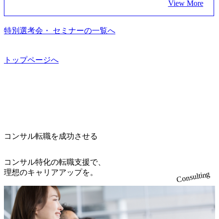
View More
加ください。 当日は、質疑応答のお時間もご用意しており
ムより高いオファー年収 ・実力主義でプロモーションでき
支援している。 他方、インキュベーション事業を手掛けて
近くには独身寮や社宅等が無いため、条件を満たす方には
ます。 是非、説明会にてお話できることを楽しみにしてお
る（ダブルスキップもあり） ・週に1度のアサインｍｔｇで
いるのも同社の特徴であり、 自社で新規事業開発も手掛け
住宅手当を支給します。 また、独身寮は男性のみの入居と
ります。 説明会後にアンケート回答をお願いいたします。
こまめに社員のキャリアについて検討してもらえる。結
つつ、複数社への出資～ハンズオン支援も行っている。 (参
特別選考会・ セミナーの一覧へ
なるため、入居基準を満たす女性には住宅手当を支給しま
オンライン(Google meets)
果、なりたいキャリアを反映できるｐｊにアサインしても
考) https://www.dirbato.co.jp/service/incubation.html (https://www.
す。 住宅手当は、一般賃貸物件を従業員が契約し、規程で
らえる ・シンプレクスというテクノロジーに強い部隊がい
dirbato.co.jp/service/incubation.html) 大手総合系コンサルティ
定める金額を会社が支払います。 その他： 採用時や転勤等
るため、エンジニアの視点からも協業しクライアントへ価
ングファームや、Slerなどから優秀層が多数ジョイン。 http
トップページへ
による引っ越し費用は、会社が負担します。 2026年8月18日
値提供できる ・デリバリー中心の案件もあればセールス中
s://storage.googleapis.com/our-vision-production.appspot.com/publi
(火) 19:00～20:00 2026年8月13日(木) 16:00 応募をご検討され
心の案件もあり、個々の裁量や得意領域に合わせた売り上
c/images/20240925205344_42693807-c7d5-418f-965b-3a03a5dd5
ている方を対象に、会社説明会を実施予定です。 ● 求人名
げの立て方を選べる ここ1年で社員数60名⇒100名超、売上
723_1200x559.webp 楽天グループ、SMBCグループ、NTT、
・【富山】半導体製造装置の生産エンジニア(製造・生産工
今期18億円⇒来期30億円（いずれも約170％アップ）と急成
良品計画、ファーストリテイリング等大手企業が中心顧客
程の管理業務) ※主任候補・リーダークラス ・【砺波】半
長中のファームである また、成長中ファームのため優秀な
直近では大阪万博のプロジェクトをAC、PwCとのコンペに
導体製造装置の生産エンジニア(製造・生産工程の管理業務)
上司の近くで働けるチャンスも多い(ボストン・コンサルテ
勝ち受注。 業務システム、ToC向けアプリ、セキュリティ
※主任候補・リーダークラス オンライン (Microsoft Teams)
ィング・グループ出身者等 (https://www.xspear.co.jp/member/ta
等万博に関するあらゆるIT関連業務をコンサルティングし
※顔出しは不要です。ご質問頂く際のみ、顔出ししていた
コンサル転職を成功させる
keto_kajita/)） 多様なメンバー、多様なプロジェクトによる
ている。 <u>ワンプール制</u>を取っており、業界の枠に縛
だければと存じます。
自己成長機会が多く、新たなチャレンジが可能 100名規模に
られず様々な案件にチャレンジ可能 専属の営業部隊がお
も関わらず、外資系戦略コンサルティングファームや総合
り、<u>営業活動に工数を割かれることなくデリバリーに注
コンサル特化の転職支援で、
系コンサルティングファームをはじめ、メーカー、ITベン
力可能</u> 従業員満足度を非常に重視しており、意にそぐ
理想のキャリアアップを。
Consulting
チャー、外資系金融機関など多彩な出自で構成されてお
わないプロジェクトにアサインされてしまった場合、半強
り、常に刺激を受けながらプロジェクトワークが可能 総合
制的に別のプロジェクトに異動することが可能。その結
コンサルティングファームの名の通り、全方位のクライア
果、<u>退職率も10%程度</u>(他社平均は2～30%程度) 残業
ントに対して様々なプロジェクトが存在しており、手を上
時間は<u>平均30時間程度。</u>バリューが出ていないから