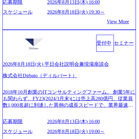
スタイム制度を実施しており、月単位の決められた労働時
応募期限
2026年8月13日(木) 16:00
対しては完全成功報酬制を採用し、M&A以外の選択肢も尊
広いプロジェクトに従事 - 鈴木健仁氏：新卒でベイカレン
間の範囲内で、出社・退社の時刻を社員の自己裁量に委
重する姿勢を持ち、将来の株価成長を取り込むスキームの
トに入社し最年少ディレクターを経てXspearに参画 - 梶田
スケジュール
2026年8月18日(火) 19:30～
ね、ワークライフバランスを図りながら効率的に働くこと
構築や事業承継支援も行う TWOSTONE&SonsグループはM
威人氏：BCG出身。金融業界における戦略策定、DX戦略立
ができる 【休日】 土日祝休みの完全週休2日制 2025年度の
View More
&A業界のリーディングカンパニーであり、領域にこだわら
案、人事組織テーマに強みを持ち、メディア・エンタメ業
年間休日は125日（GW8日、夏季9日、年末年始9日） 有給
ず幅広い案件に携わりながら自己成長とキャリアの挑戦が
界においてはDX戦略立案、NFT等の新規事業立案を得意と
休暇は年間24日（4月1日入社の場合）で、入社日に付与さ
可能 M&Aセンター出身者3名がメインメンバーであり、経
する。 - 藏満 一馬氏：アクセンチュア出身。金融業界を中
れます。 年次有給休暇の残日数は、翌年度に繰り越すこと
受付中
セミナー
験豊富なアドバイザーと共に働くことで、M&Aや財務アド
心に、DX戦略策定、新規事業立案、組織変革、規制対応等
ができます。 慶弔休暇は、事由により取得可能日数は異な
バイザリーなどの専門知識を獲得し、キャリアを発展させ
の幅広いプロジェクトを主導する。 - 天野 善仁氏：19卒Pw
りますが、3～7日の連続休暇を取得できます。 リフレッシ
る機会が提供される 主担当成約で10件以上ある人は課長職
C出身。Xspear最年少シニアマネージャー 社員インタビュー
ュ休暇は、規程で定める勤続年数ごとに、連続5日のリフレ
となり、平均3000万～4000万の年収となる 内訳としては個
ページ (https://www.xspear.co.jp/career/interviews/) 戦略だけの
2026年8月18日(火) 平日会社説明会兼現場座談会
ッシュ休暇を取得できます。 【育児や子の看護、介護など
人インセンティブ＋チームインセンティブ 課長は部下を育
コンサルは終わり──コンサル業界の風雲児に聞く。“これ
の制度】 育児休暇： 対象：小学校1年修了時の3月31日まで
株式会社Dirbato（ディルバート）
成活躍させるためのナレッジシェアおよび丁寧なOJTを欠か
から”のコンサルの在り方 (https://www.businessinsider.jp/articl
の子を育てるすべての従業員※期間：通算3年間 短時間勤
さずにチームとして動く組織風土がある 2026年8月18日(火)
e/20250205-simplex-xspear/) Xspear Consultingがえるぼし認定
務： 対象：小学校卒業までの子を育てるすべての従業員 1
19:30～ 所要時間 : 約1時間 2026年8月13日(木) 16:00 ＼応募
を取得 (https://www.agara.co.jp/article/382811) シンプレクスと
2018年10月創業のITコンサルティングファーム。 創業5年に
日2時間15分まで、始業・終業時刻の繰り上げ・繰り下げが
意思不問・業界未経験歓迎！／ M&A承継機構のビジョンや
Xspear Consultingが、東京都港区の行政手続き100%デジタル
も関わらず、FY23(2024/3月末)には売上高280億円、従業員
可能 子の看護休暇： 子1人につき5日まで取得でき、1時間
業務内容、実際の働き方について詳しくお伝えするオンラ
化を支援 (https://www.afpbb.com/articles/-/3520247) 【未経験
数1,000名超に到達した異例の成長スピードで、業界最速と
単位で取得することも可能 家族看護休暇： 5日まで取得で
イン説明会を開催いたします。 M&A業界に興味があり、ま
者】 ・年収UPでのオファー ・ワンプールで様々なインダ
なる10期1,000億円に対して、現状では計画値を上回る事業
き、1時間単位で取得することも可能 【独身寮、住宅手当制
ずはどんな仕事か知りたい 転職を考えたばかりで、幅広く
ストリーやソリューションを裁量をもって経験できる ・上
成⻑を遂げている。 現在コンサルティングファームでは外
度など】 独身寮：富山事業所の近くに、白風寮と青風寮の2
応募期限
2026年8月13日(木) 16:00
業界の情報を集めたい 働くイメージを具体的に知りたい M
流工程、先端技術を学べる環境 【コンサルファーム経験
資も含めて売上高TOP10にランクインしている。 主力事業
つの寮があり、以下の入居基準を満たす方が入居可能で
&A業界にご興味がある方、転職を少しでもお考えの方はも
者】 ・専門領域に軸足を置きながら、他領域にもチャレン
はITコンサルティング。幅広い業界の大企業を中心に、IT
スケジュール
2026年8月18日(火) 19:00～
す。 ＜入居基準＞ ・満33歳までの独身者 ・自宅から勤務地
ちろん、情報収集をしたい方でも歓迎です。お気軽にご参
ジできる環境 ・タイトルアップでのオファー ・現職ファー
戦略策定等の上流工程から実装・運用定着まで一気通貫で
までの通勤総時間が2時間を超えること 住宅手当： 本社の