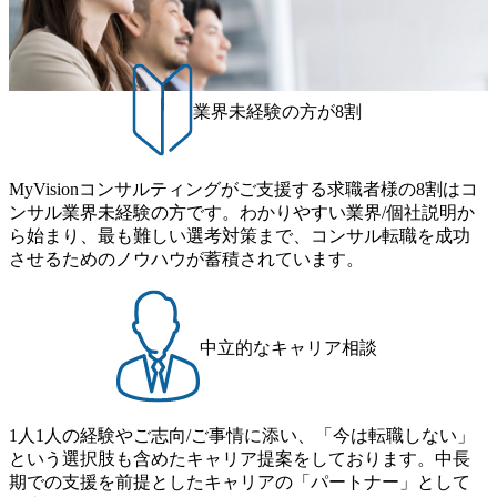
げれば常に新しいテーマのチャレンジ機会を提供している
残業代をつけさせないといったことはしない DE&Iにおいて
（ワンプール制） そのため、全体の離職率10％以下、未経
は女性活用や外国人/高齢者/障碍者などさまざまなバックグ
験3年未満の離職率は0％と驚異の定着率を誇る 大手ファー
ラウンドを持つメンバーの働く環境を整えている SDGsの推
ムと同水準以上の報酬制度であり、ファーム経験者の場合
進にも積極的で、プロボノ支援等を行っている 部活動も活
は、転職時報酬アップが基本 強く「個人」の成⾧を重視す
発で、多くのクラブが立ち上がっており、さまざまな役
業界未経験の方が8割
るカルチャーであり、昇進に枠もなく、今ならReadyになれ
職・所属・組織を超えて社員間のネットワーク形成・交流
ば上がれる環境となっている 安定した経営環境の下、コン
の場となっている <u>教育・研修プログラムが非常に充実</
サルティングファームの立ち上げフェーズに関わることが
u>しており、自己成長の機会も多い DirTuneという社内限定
MyVisionコンサルティングがご支援する求職者様の8割はコ
できる 豊富な経験を持つコンサル経験者の場合は、自らチ
番組があり、新卒紹介、会社の七不思議紹介等、規模が大
ンサル業界未経験の方です。わかりやすい業界/個社説明か
ームを立ち上げることが可能 裁量をもった営業活動、デリ
きくなっていく中で社員同士のつながりを広げる取り組み
ら始まり、最も難しい選考対策まで、コンサル転職を成功
バリー活動ができる(スタートアップとの協業、新規ソリュ
もしている 今後の成長戦略として海外展開を見据えてい
させるためのノウハウが蓄積されています。
ーションの開発 など) シンプレクスの顧客基盤、エンジニ
る。足元のグローバル案件割合は10%程度だが、英語が得
アケイパビリティを活かた確度の高い事業立ち上げが経験
意でグローバル案件に興味がある方はアサインされるチャ
できる 2026年8月21日(金) 19:30〜21:30 (19:20開場) 2026年8
ンスも大きい。 代表インタビュー https://note.com/dirbato/n/n0
月12日(水) 16:00 ※参加状況によっては抽選とさせていただ
a040c36b128 Forbes JAPAN BrandVoice Studio 「使命はテクノ
中立的なキャリア相談
く可能性がございます。 このたび、ファーム経験者の方を
ロジーで企業の可能性を引き出すこと。日本に求められるI
対象にした懇親会形式の採用イベント「サロンイベント」
Tコンサルタントという伴走者」 https://forbesjapan.com/article
を開催いたします。 カジュアルな場で現場社員と直接交流
s/detail/67452 Forbes JAPAN BrandVoice Studio 「コンサル業
できる機会ですので、ぜひご参加ください。 当日はXspear
界におけるIT人材価値再興。Dirbatoの最前線パートナーが
1人1人の経験やご志向/ご事情に添い、「今は転職しない」
Consulting代表取締役の早田とMDやその他現場社員が複数
切り開くテクノロジーの変革」 https://forbesjapan.com/articles/
という選択肢も含めたキャリア提案をしております。中長
preview/68657?preview=TAI1oir8Coe5Df3zuZhtd24YfH72/Zzdm
名参加する予定です！ ●費用 : 無料 虎ノ門ヒルズ付近 ※詳
期での支援を前提としたキャリアの「パートナー」として
BTIEMOnWUWREjOFLO1IL1KPEi4dgCbb Forbes JAPAN Bra
細な場所については参加者の方へ個別でご連絡いたしま