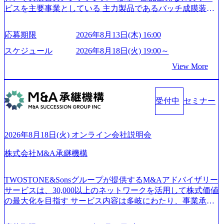
our-vision-production.appspot.com/public/images/20240925204135
ビスを主要事業としている 主力製品であるバッチ成膜装置
_93b1bff3-f71c-4bc9-8bd9-72a8a4826007_1200x554.webp https://
は、世界中の半導体デバイスメーカーから高く評価され、
storage.googleapis.com/our-vision-production.appspot.com/public/i
世界トップクラスのシェアを有している 技術と対話を通じ
mages/20250502152751_46c65543-87ef-4e86-a85a-8649e1c532f9
応募期限
2026年8月13日(木) 16:00
て未来を創造し、社会課題の解決に貢献することを目指し
_956x512.webp https://storage.googleapis.com/our-vision-producti
on.appspot.com/public/images/20250502152804_ba6aaa1a-9ffc-4f
ている Mission:私たちの技術/私たちの対話 Vision:夢を未来
スケジュール
2026年8月18日(火) 19:00～
2a-9b40-06fff8ee19af_961x517.webp https://storage.googleapis.co
につなぐベストパートナー Value:私たちの技術/私たちの対
View More
m/our-vision-production.appspot.com/public/images/202505021528
話 IoT社会の浸透、AIの加速等により半導体需要は世界中で
31_721b100c-62c9-4258-aa0e-97182898115f_960x510.webp シ
急伸長しており、それに伴い半導体製造装置の需要も伸長
ンプレクス社は、FinTech領域に強みを持つITコンサルティ
中 https://storage.googleapis.com/our-vision-production.appspot.co
ング会社で、NRI、NTTDATAと同じく世界のFinTech Ranki
受付中
セミナー
m/public/images/20260224131045_0fee4978-bb25-43a7-a367-542
ngsTop 100企業にも選出されている。ITコンサルティング、
6b95cd599_1200x543.webp https://storage.googleapis.com/our-visi
開発、運用保守と言った全工程を行う「一気通貫体制」が
on-production.appspot.com/public/images/20260224131052_2abe7
特長 ビジネスへの深い理解を持つコンサルタントが集うXs
cb8-329e-4a45-a8f5-73d9728b2cd7_1200x486.webp https://storag
2026年8月18日(火) オンライン会社説明会
e.googleapis.com/our-vision-production.appspot.com/public/image
pearと、最先端テクノロジーに深い知見を持つシンプレクス
s/20260224131100_d8b3379f-6e64-4566-aea4-924f21977d35_120
社またはグループ会社との協力体制を築いている Xspear社
株式会社M&A承継機構
0x460.webp https://storage.googleapis.com/our-vision-production.a
はあくまでもコンサルティングファームであり、システム
ppspot.com/public/images/20260224131116_05d25aab-49d6-4429-
開発を担当することはない https://storage.googleapis.com/our-vi
810e-138e27965ee8_1200x386.webp グローバル人財育成を目
TWOSTONE&Sonsグループが提供するM&Aアドバイザリー
sion-production.appspot.com/public/images/20240925204111_caa9
的とした「語学研修」、効果的なプレゼンのポイントを掴
サービスは、30,000以上のネットワークを活用して株式価値
4e4b-6aae-45a6-a0ce-b98154c816a2_1153x543.webp メンバー情
み実践に強くなるための「プレゼン研修」、自社キャリア
の最大化を目指す サービス内容は多岐にわたり、事業承継
報 (https://www.xspear.co.jp/member/)一部抜粋 - 伊勢山 昇吾氏:
アドバイザーによる自身のキャリア構築をめざす「キャリ
コンサルティングやM&Aアドバイザリー、財務アドバイザ
ベイカレントにてIT戦略立案から実装支援を軸に、様々な
ア開発研修」などがある 生産現場を含む全部門でフレック
リーなどが含まれており、幅広いニーズに対応 譲渡企業に
業界で新規事業戦略、成長戦略、PMI推進、業務改革等の幅