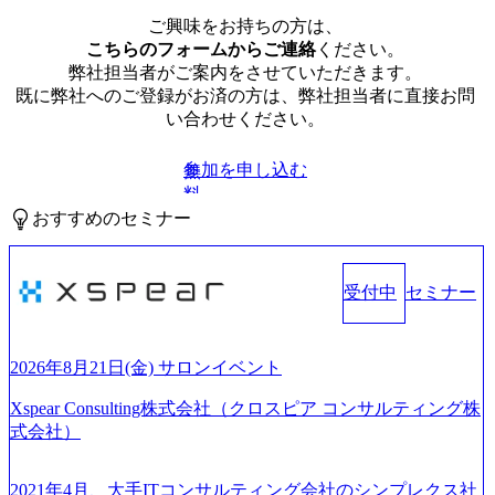
ご興味をお持ちの方は、
こちらのフォームからご連絡
ください。
弊社担当者がご案内をさせていただきます。
既に弊社へのご登録がお済の方は、弊社担当者に直接お問
い合わせください。
参加を申し込む
無
料
おすすめのセミナー
受付中
セミナー
2026年8月21日(金) サロンイベント
Xspear Consulting株式会社（クロスピア コンサルティング株
式会社）
2021年4月、大手ITコンサルティング会社のシンプレクス社