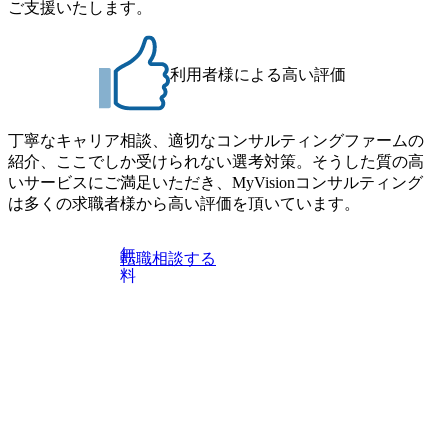
ご支援いたします。
ndVoice Studio 「求めるのは、競争と連帯 。IT特化の急成長
す。 コンサルファームにてマネージャー以上の職務を担当
ファーム・Dirbatoの社員支援」 https://forbesjapan.com/articles/
している方
detail/69848 MyViision企業インタビュー① https://my-vision.co.
利用者様による高い評価
jp/consulting-firm/dirbato/interview01 MyViision企業インタビュ
ー② https://my-vision.co.jp/consulting-firm/dirbato/interview02 20
26年8月18日(火) 19:00開始～最長20:00終了 2026年8月13日
(木) 16:00 当日はDirbatoの現役トップコンサルタントが業界
丁寧なキャリア相談、適切なコンサルティングファームの
動向を踏まえ、コンサルティング市場の最新トレンドをお
紹介、ここでしか受けられない選考対策。そうした質の高
伝えいたします。コンサルティング業界への転職を迷われ
いサービスにご満足いただき、MyVisionコンサルティング
ている方や情報収集を行いたい方のご参加も歓迎です。更
は多くの求職者様から高い評価を頂いています。
に、当日は現場コンサルタントとの座談会も開催します。
上位職のコンサルタントだけでなく、メンバークラスのコ
無
転職相談する
ンサルタントも登壇しますので、当社へ気になることや転
料
職後のご不安な事はその場でご質問いただけますので、ぜ
ひお聞きください！ ※過去の質問例)会社の強みや中長期の
方向性、コンサルタントとSEの違い、他コンサルファーム
との違い、今後のキャリアパス など。 会社説明＋座談会(1
9:00～20:00) ・書類免除でのご対応もしておりますので担当
リクルーターまでご相談下さい。 ・ご希望の方は、会社説
明会兼現場座談会実施後、カジュアル面談もしくは1次選考
の対応もさせて頂きますので担当リクルーターまでご相談