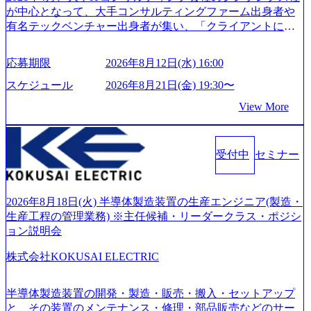
が中心となって、大手コンサルティングファーム出身者や
有名テックベンチャー出身者が集い、「クライアントにと
って真のデジタルトランスフォーメーションを創造した
い」という想いの下で立ち上げた新鋭ファーム テクノロジ
応募期限
2026年8月12日(水) 16:00
ーがビジネスの成功に大きな影響力を持つDX時代におい
て、20年以上にわたってFintech業界を中心に最先端テクノ
スケジュール
2026年8月21日(金) 19:30〜
ロジーを提供してきたシンプレクスのノウハウを活かしつ
View More
つ、あらゆる業種・業界のクライアントの企業価値の最大
化を支援するために、戦略策定、組織改革、人材育成、業
務改善、実行支援などのコンサルティングサービスを一気
受付中
セミナー
通貫で提供するのが特徴（いわゆる総合コンサルティング
ファーム） 社名の由来は”DXエリアにSpir（槍）を指して
切り開く””simplexないでは金融以外の領域にX（クロス）し
ていく”という位置づけ 一昔前は金融が強い企業として認知
2026年8月18日(火) 半導体製造装置の生産エンジニア(製造・
されていたが、現在金融の売上割合は全体の3割。現在はTo
生産工程の管理業務) ※主任候補・リーダークラス・ポジシ
C事業を始め、パブリック、製造業、通信、エンタメ、教
ョン説明会
育、保健など幅広く強みのあるファーム。 ワンプール制で
株式会社KOKUSAI ELECTRIC
はあるが、社員の興味のある分野やスキルを活用したいな
どの希望は考慮してのアサイン。 そのため、専門性を身に
着けたい方でも幅広に経験を積みたい方でも、キャリア形
半導体製造装置の開発・製造・販売・搬入・セットアップ
成が柔軟に可能な環境である。 https://storage.googleapis.com/
と、その装置のメンテナンス・修理・部品販売などのサー