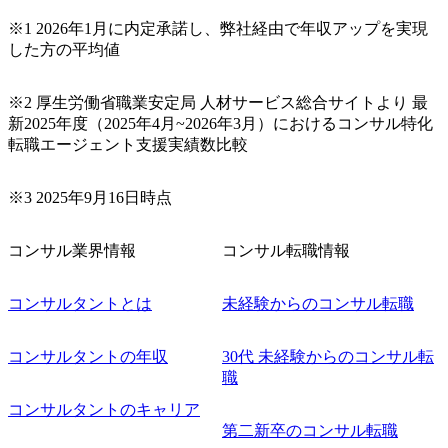
下さい。なお、当日はコンテンツに変更があること、ご了
承ください。 【服装・持ち物】 ・特になし カジュアルな服
※1 2026年1月に内定承諾し、弊社経由で年収アップを実現
装でご参加ください。 【募集ポジション】 ITコンサルタン
した方の平均値
ト(役職問わず) 【案件内容(一例)】 ・IT戦略立案/IT中長期
ロードマップ策定 ・全社クラウド基盤グランドデザイン策
※2 厚生労働省職業安定局 人材サービス総合サイトより 最
定 ・全社デジタルトランスフォーメーション企画構想 ・業
新2025年度（2025年4月~2026年3月）におけるコンサル特化
務/組織/システムの現状分析/RPA選定/導入/実装 ・プライベ
転職エージェント支援実績数比較
ート/パブリッククラウド導入 ・AI活用による業務効率化/
業務再構築 ・IoTを活用したデジタルワークスタイル変革案
企画 ・Disruptive Technologyを活用した新規事業の立案/推
※3 2025年9月16日時点
進 など 【中途入社社員の入社の決め手(一例)】 ・創業
フェーズに参画し、コアメンバーとして会社を一緒に創り
コンサル業界情報
コンサル転職情報
上げていきたい ・サービスやソリューションに捉われず、
顧客が真に求めるサービスを提供したい ・様々な業種業界
でのプロジェクトに参画し、自身のスキルアップを図りた
コンサルタントとは
未経験からのコンサル転職
い ・エンジニア経験を活かして要件定義や提案、企画とい
った上流工程にチャレンジしたい ・コンサルのみならず新
コンサルタントの年収
30代 未経験からのコンサル転
規事業開発にも興味があり、ゆくゆくはチャレンジしてみ
職
たい オンライン(Teams)
コンサルタントのキャリア
第二新卒のコンサル転職