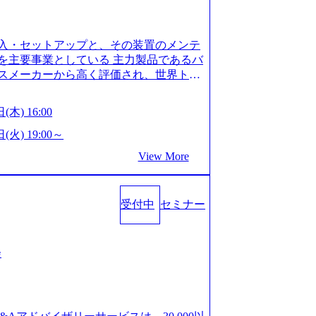
is.com/our-vision-production.appspot.com/pu
-4e86-a85a-8649e1c532f9_956x512.webp http
ction.appspot.com/public/images/202505021528
入・セットアップと、その装置のメンテ
1x517.webp https://storage.googleapis.com/ou
ages/20250502152831_721b100c-62c9-4258-aa0
を主要事業としている 主力製品であるバ
シンプレクス社は、FinTech領域に強みを持つITコン
スメーカーから高く評価され、世界トッ
界のFinTech RankingsTop 100企
対話を通じて未来を創造し、社会課題の解
ィング、開発、運用保守と言った全工程を
:私たちの技術/私たちの対話 Vision:夢を
(木) 16:00
への深い理解を持つコンサルタントが集う
私たちの技術/私たちの対話 IoT社会の浸透、
い知見を持つシンプレクス社またはグループ会
で急伸長しており、それに伴い半導体製造
(火) 19:00～
社はあくまでもコンサルティングファームで
om/our-vision-production.appspot.com/pu
View More
age.googleapis.com/our-vision-pr
5-43a7-a367-5426b95cd599_1200x543.webp h
25204111_caa94e4b-6aae-45a6-a0ce-b98154c8
duction.appspot.com/public/images/2026022413
/www.xspear.co.jp/member/)一部抜粋 - 伊勢
_1200x486.webp https://storage.googleapis.
lic/images/20260224131100_d8b3379f-6e64-45
立案から実装支援を軸に、様々な業界で新規事
受付中
セミナー
/storage.googleapis.com/our-vision-productio
等の幅広いプロジェクトに従事 - 鈴木健仁
16_05d25aab-49d6-4429-810e-138e27965ee8_
クターを経てXspearに参画 - 梶田
育成を目的とした「語学研修」、効果的なプレゼン
戦略策定、DX戦略立案、人事組織テーマに
会
「プレゼン研修」、自社キャリアアドバ
いてはDX戦略立案、NFT等の新規事業
す「キャリア開発研修」などがある 生産
アクセンチュア出身。金融業界を中心に、DX
度を実施しており、月単位の決められた
制対応等の幅広いプロジェクトを主導す
を社員の自己裁量に委ね、ワークライフ
spear最年少シニアマネージャー 社員インタ
できる 【休日】 土日祝休みの完全週休