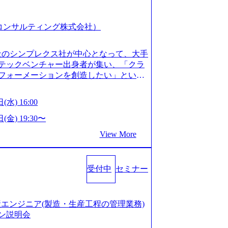
スピア コンサルティング株式会社）
会社のシンプレクス社が中心となって、大手
テックベンチャー出身者が集い、「クラ
フォーメーションを創造したい」という
クノロジーがビジネスの成功に大きな影響
ってFintech業界を中心に最先端テクノ
(水) 16:00
ウハウを活かしつつ、あらゆる業種・業
支援するために、戦略策定、組織改革、
(金) 19:30〜
ンサルティングサービスを一気通貫で提
View More
ィングファーム） 社名の由来は”DXエ
mplexないでは金融以外の領域にX（クロ
は金融が強い企業として認知されていたが、
受付中
セミナー
ToC事業を始め、パブリック、製造業、
強みのあるファーム。 ワンプール制では
を活用したいなどの希望は考慮してのア
たい方でも幅広に経験を積みたい方でも、
の生産エンジニア(製造・生産工程の管理業務)
age.googleapis.com/our-vision-pr
ン説明会
925204135_93b1bff3-f71c-4bc9-8bd9-72a8a482