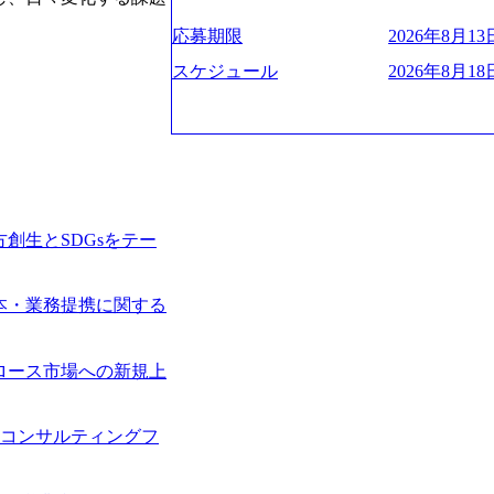
ー、外資系金融機関など多彩な出自で構
遂げている。 現在コンサルティングファ
程の管理業務) ※主任候補・リーダークラス オン
ロジェクトワークが可能 総合コンサル
ンクインしている。 主力事業はITコン
しは不要です。ご質問頂く際のみ、顔出
応募期限
2026年8月13日
ライアントに対して様々なプロジェクト
に、IT戦略策定等の上流工程から実装
いテーマのチャレンジ機会を提供してい
他方、インキュベーション事業を手掛け
スケジュール
2026年8月18日
職率10％以下、未経験3年未満の離職率
規事業開発も手掛けつつ、複数社への出
と同水準以上の報酬制度であり、ファー
考) https://www.dirbato.co.jp/service/incubatio
基本 強く「個人」の成⾧を重視するカ
bation.html) 大手総合系コンサルテ
Readyになれば上がれる環境となって
ョイン。 https://storage.googleapis.com/our-vision-production.appspot.com/public/images/2
グファームの立ち上げフェーズに関わる
0240925205344_42693807-c7d5-418f-96
経験者の場合は、自らチームを立ち上げ
プ、SMBCグループ、NTT、良品計画
リバリー活動ができる(スタートアップ
顧客 直近では大阪万博のプロジェクトを
創生とSDGsをテー
ど) シンプレクスの顧客基盤、エンジ
システム、ToC向けアプリ、セキュリテ
立ち上げが経験できる 2026年8月21日(金) 19:
ンサルティングしている。 <u>ワンプー
(水) 16:00 ※参加状況によっては抽
ず様々な案件にチャレンジ可能 専属の営
本・業務提携に関する
たび、ファーム経験者の方を対象にした
かれることなくデリバリーに注力可能</
ント」を開催いたします。 カジュアル
意にそぐわないプロジェクトにアサイン
ので、ぜひご参加ください。 当日はXspear
ロジェクトに異動することが可能。その結果
ロース市場への新規上
の他現場社員が複数名参加する予定です！ 
は2～30%程度) 残業時間は<u>平均30
な場所については参加者の方へ個別でご
業代をつけさせないといったことはしない
手コンサルティングフ
マネージャー以上の職務を担当している
齢者/障碍者などさまざまなバックグラ
いる SDGsの推進にも積極的で、プロ
多くのクラブが立ち上がっており、さま