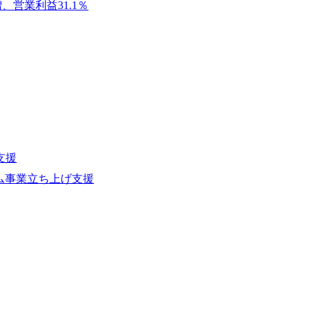
営業利益31.1％
のネットワーク形成・交流の場となってい
充実</u>しており、自己成長の機会も多い
卒紹介、会社の七不思議紹介等、規模が
りを広げる取り組みもしている 今後の
足元のグローバル案件割合は10%程度
ある方はアサインされるチャンスも大きい。 代表イン
ato/n/n0a040c36b128 Forbes JAPAN
の可能性を引き出すこと。日本に求められる
s://forbesjapan.com/articles/detail/674
界におけるIT人材価値再興。Dirbat
の変革」 https://forbesjapan.com/articles/pr
支援
d24YfH72/ZzdmBTIEMOnWUWREjOFLO1IL
ム事業立ち上げ支援
Studio 「求めるのは、競争と連帯 。IT
援」 https://forbesjapan.com/articles/de
y-vision.co.jp/consulting-firm/dirbato/
y-vision.co.jp/consulting-firm/dirbato
00終了 2026年8月13日(木) 16:00 
動向を踏まえ、コンサルティング市場の
サルティング業界への転職を迷われてい
歓迎です。更に、当日は現場コンサルタ
コンサルタントだけでなく、メンバーク