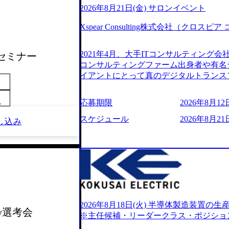
2026年8月21日(金) サロンイベント
Xspear Consulting株式会社（クロ
2021年4月、大手ITコンサルティング
社セミナー
コンサルティングファーム出身者や有名
イアントにとって真のデジタルトランス
想いの下で立ち上げた新鋭ファーム テ
力を持つDX時代において、20年以上にわた
応募期限
2026年8月12日
～
ロジーを提供してきたシンプレクスのノ
界のクライアントの企業価値の最大化を
スケジュール
2026年8月21日
し込み
人材育成、業務改善、実行支援などのコ
供するのが特徴（いわゆる総合コンサルテ
リアにSpir（槍）を指して切り開く””si
ス）していく”という位置づけ 一昔前
現在金融の売上割合は全体の3割。現在は
通信、エンタメ、教育、保健など幅広く
あるが、社員の興味のある分野やスキル
サイン。 そのため、専門性を身に着け
2026年8月18日(火) 半導体製造装置
ay選考会
キャリア形成が柔軟に可能な環境である。 https://stor
※主任候補・リーダークラス・ポジショ
oduction.appspot.com/public/images/20240