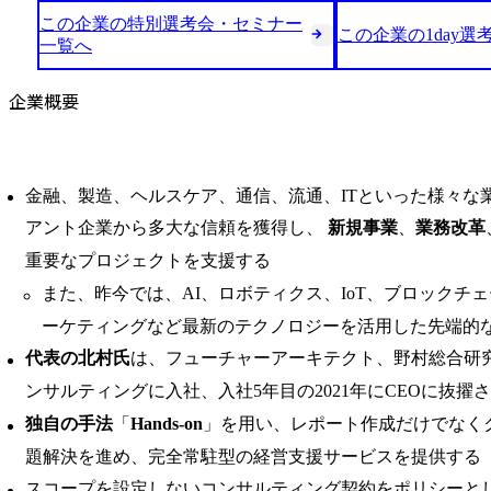
この企業の特別選考会・セミナー
この企業の1day選
一覧へ
企業概要
金融、製造、ヘルスケア、通信、流通、ITといった様々な
アント企業から多大な信頼を獲得し、
新規事業
、
業務改革
重要なプロジェクトを支援する
また、昨今では、AI、ロボティクス、IoT、ブロックチ
ーケティングなど最新のテクノロジーを活用した先端的
代表の北村氏
は、フューチャーアーキテクト、野村総合研
ンサルティングに入社、入社5年目の2021年にCEOに抜擢
独自の手法
「
Hands-on
」を用い、レポート作成だけでなく
題解決を進め、完全常駐型の経営支援サービスを提供する
スコープを設定しないコンサルティング契約をポリシーと