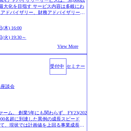
M&Aアドバイザリーサービスは、30,000以
/career/interviews/) 戦略だけのコンサルは終わ
GW8日、夏季9日、年末年始9日） 有給休暇は
最大化を目指す サービス内容は多岐にわ
のコンサルの在り方 (https://www.b
社日に付与されます。 年次有給休暇の残日
Aアドバイザリー、財務アドバイザリーな
plex-xspear/) Xspear Consultingがえるぼし認定を取
。 慶弔休暇は、事由により取得可能日数
 譲渡企業に対しては完全成功報酬制を採
382811) シンプレクスとXspear Consultingが、東京都
得できます。 リフレッシュ休暇は、規程
勢を持ち、将来の株価成長を取り込むスキ
w.afpbb.com/articles/-/3520247)
(木) 16:00
フレッシュ休暇を取得できます。 【育児や
ONE&SonsグループはM&A業界のリー
・ワンプールで様々なインダストリーやソリ
対象：小学校1年修了時の3月31日までの
わらず幅広い案件に携わりながら自己成
(火) 19:30～
上流工程、先端技術を学べる環境 【コン
年間 短時間勤務： 対象：小学校卒業ま
ー出身者3名がメインメンバーであり、経
足を置きながら、他領域にもチャレンジで
View More
間15分まで、始業・終業時刻の繰り上げ・
、M&Aや財務アドバイザリーなどの専門
 ・現職ファームより高いオファー年収 ・
につき5日まで取得でき、1時間単位で取得
が提供される 主担当成約で10件以上あ
ルスキップもあり） ・週に1度のアサイン
00万の年収となる 内訳としては個人インセ
て検討してもらえる。結果、なりたいキ
受付中
セミナー
寮：富山事業所の近くに、白風寮と青風寮
は部下を育成活躍させるためのナレッジシ
もらえる ・シンプレクスというテクノロ
す方が入居可能です。 ＜入居基準＞ ・
して動く組織風土がある 2026年8月18
の視点からも協業しクライアントへ価値
までの通勤総時間が2時間を超えること 住
6年8月13日(木) 16:00 ＼応募意思不問・業界未
あればセールス中心の案件もあり、個々の
等が無いため、条件を満たす方には住宅手
ンや業務内容、実際の働き方について詳しく
場座談会
を選べる ここ1年で社員数60名⇒100
のみの入居となるため、入居基準を満たす
します。 M&A業界に興味があり、まずは
ずれも約170％アップ）と急成長中のファ
手当は、一般賃貸物件を従業員が契約し、
りで、幅広く業界の情報を集めたい 働く
め優秀な上司の近くで働けるチャンスも多
その他： 採用時や転勤等による引っ越し
界にご興味がある方、転職を少しでもお考え
ttps://www.xspear.co.jp/membe
 19:00～20:00 2026年8月13日(木) 1
も歓迎です。お気軽にご参加ください。
バー、多様なプロジェクトによる自己成長機会が多
ァーム。 創業5年にも関わらず、FY23(202
に、会社説明会を実施予定です。 ● 求人名
おります。 是非、説明会にてお話できる
模にも関わらず、外資系戦略コンサルティン
1,000名超に到達した異例の成長スピード
ニア(製造・生産工程の管理業務) ※主任
後にアンケート回答をお願いいたします。
ァームをはじめ、メーカー、ITベンチャ
対して、現状では計画値を上回る事業成⻑を
体製造装置の生産エンジニア(製造・生産工