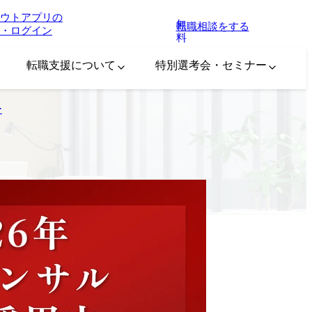
ウトアプリの
無
転職相談をする
・ログイン
料
転職支援について
特別選考会・セミナー
ー