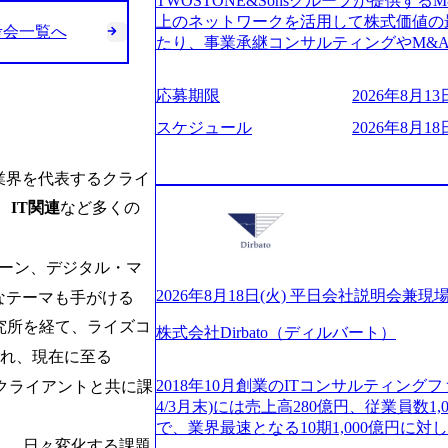
TWOSTONE&Sonsグループが提供する
ビューページ (https://www.xspear.co.jp
2日制 2025年度の年間休日は125日（
上のネットワークを活用して株式価値の
り──コンサル業界の風雲児に聞く。“これから”
考会一覧へ
年間24日（4月1日入社の場合）で、入
たり、事業承継コンサルティングやM&
usinessinsider.jp/article/20250205-sim
数は、翌年度に繰り越すことができます
どが含まれており、幅広いニーズに対応
得 (https://www.agara.co.jp/article/
は異なりますが、3～7日の連続休暇を取
用し、M&A以外の選択肢も尊重する姿
港区の行政手続き100%デジタル化を支援 (https://ww
応募期限
2026年8月13日
で定める勤続年数ごとに、連続5日のリ
ームの構築や事業承継支援も行う TWOST
【未経験者】 ・年収UPでのオファー 
子の看護、介護などの制度】 育児休暇： 
ディングカンパニーであり、領域にこだ
スケジュール
2026年8月18日
ューションを裁量をもって経験できる ・
子を育てるすべての従業員※期間：通算3
長とキャリアの挑戦が可能 M&Aセンタ
サルファーム経験者】 ・専門領域に軸
での子を育てるすべての従業員 1日2時
験豊富なアドバイザーと共に働くことで
きる環境 ・タイトルアップでのオファー
業界を代表するクライ
繰り下げが可能 子の看護休暇： 子1人
知識を獲得し、キャリアを発展させる機会
実力主義でプロモーションできる（ダブ
することも可能 家族看護休暇： 5日まで取得でき、1時間単位で取得することも可
、
IT関連
など多くの
る人は課長職となり、平均3000万～40
ｍｔｇでこまめに社員のキャリアについ
能 【独身寮、住宅手当制度など】 独身
ンティブ＋チームインセンティブ 課長
ャリアを反映できるｐｊにアサインして
の2つの寮があり、以下の入居基準を満た
ェアおよび丁寧なOJTを欠かさずにチームと
ジーに強い部隊がいるため、エンジニア
ェーン、デジタル・マ
満33歳までの独身者 ・自宅から勤務地
日(火) 19:30～ 所要時間 : 約1時間 202
提供できる ・デリバリー中心の案件も
宅手当： 本社の近くには独身寮や社宅
経験歓迎！／ M&A承継機構のビジョ
2026年8月18日(火) 平日会社説明会兼現
なテーマも手がける
裁量や得意領域に合わせた売り上げの立て方
当を支給します。 また、独身寮は男性
お伝えするオンライン説明会を開催いた
名超、売上今期18億円⇒来期30億円（い
究所を経て、ライズコ
女性には住宅手当を支給します。 住宅
株式会社Dirbato（ディルバート）
どんな仕事か知りたい 転職を考えたばか
ームである また、成長中ファームのた
規程で定める金額を会社が支払います。 
され、現在に至る
イメージを具体的に知りたい M&A業
い(ボストン・コンサルティング・グループ出身者等 (h
費用は、会社が負担します。 2026年8月18日(火)
の方はもちろん、情報収集をしたい方で
r/taketo_kajita/)） 多様なメン
2018年10月創業のITコンサルティングフ
クライアントと共に課
6:00 応募をご検討されている方を対象
当日は、質疑応答のお時間もご用意して
く、新たなチャレンジが可能 100名規
4/3月末)には売上高280億円、従業員数
・【富山】半導体製造装置の生産エンジ
ことを楽しみにしております。 説明会
グファームや総合系コンサルティングフ
で、業界最速となる10期1,000億円に
候補・リーダークラス ・【砺波】半導
オンライン(Google meets)
し、日々変化する課題