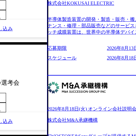
6007_1200x554.webp https://storage.googleap
株式会社KOKUSAI ELECTRIC
blic/images/20250502152751_46c65543-87ef
s://storage.googleapis.com/our-vision-produ
～
半導体製造装置の開発・製造・販売・搬
04_ba6aaa1a-9ffc-4f2a-9b40-06fff8ee19af_96
r-vision-production.appspot.com/public/im
ナンス・修理・部品販売などのサービス
し込み
e-97182898115f_960x510.webp 
ッチ成膜装置は、世界中の半導体デバイ
サルティング会社で、NRI、NTTDATAと同じく世
プクラスのシェアを有している 技術と
業にも選出されている。ITコンサルテ
決に貢献することを目指している Mission
応募期限
2026年8月13日
行う「一気通貫体制」が特長 ビジネス
未来につなぐベストパートナー Value:
Xspearと、最先端テクノロジーに深
AIの加速等により半導体需要は世界中
スケジュール
2026年8月18日
社との協力体制を築いている Xspear
装置の需要も伸長中 https://storage.googleapis.c
あり、システム開発を担当することはない https://stor
blic/images/20260224131045_0fee4978-bb2
oduction.appspot.com/public/images/202409
ttps://storage.googleapis.com/our-vision-pro
16a2_1153x543.webp メンバー情報 (https:/
1052_2abe7cb8-329e-4a45-a8f5-73d9728b2cd7
ay選考会
com/our-vision-production.appspot.com/pub
山 昇吾氏: ベイカレントにてIT戦略
66-aea4-924f21977d35_1200x460.webp https:/
業戦略、成長戦略、PMI推進、業務改革
n.appspot.com/public/images/202602241311
氏：新卒でベイカレントに入社し最年少ディレ
1200x386.webp グローバル人財
威人氏：BCG出身。金融業界における
2026年8月18日(火) オンライン会社説明
のポイントを掴み実践に強くなるための
～
強みを持ち、メディア・エンタメ業界にお
イザーによる自身のキャリア構築をめざ
立案を得意とする。 - 藏満 一馬氏：
株式会社M&A承継機構
し込み
現場を含む全部門でフレックスタイム制
戦略策定、新規事業立案、組織変革、規
労働時間の範囲内で、出社・退社の時刻
る。 - 天野 善仁氏：19卒PwC出身。X
バランスを図りながら効率的に働くことが