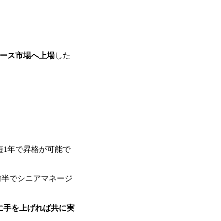
で、当社へ気になることや転職後のご不
で、ぜひお聞きください！ ※過去の質
ルタントとSEの違い、他コンサルファー
会社説明＋座談会(19:00～20:00) 
クルーターまでご相談下さい。 ・ご希
後、カジュアル面談もしくは1次選考の
グロース市場へ上場
した
ーまでご相談下さい。なお、当日はコン
い。 【服装・持ち物】 ・特になし カ
ポジション】 ITコンサルタント(役職問わず
中長期ロードマップ策定 ・全社クラウド
ルトランスフォーメーション企画構想 ・業
導入/実装 ・プライベート/パブリックク
務再構築 ・IoTを活用したデジタルワークスタイル
ogyを活用した新規事業の立案/推進 
例)】 ・創業フェーズに参画し、コア
短1年で昇格が可能で
たい ・サービスやソリューションに捉
したい ・様々な業種業界でのプロジェ
たい ・エンジニア経験を活かして要件
前半でシニアマネージ
レンジしたい ・コンサルのみならず新
ャレンジしてみたい オンライン(Teams)
に手を上げれば共に実