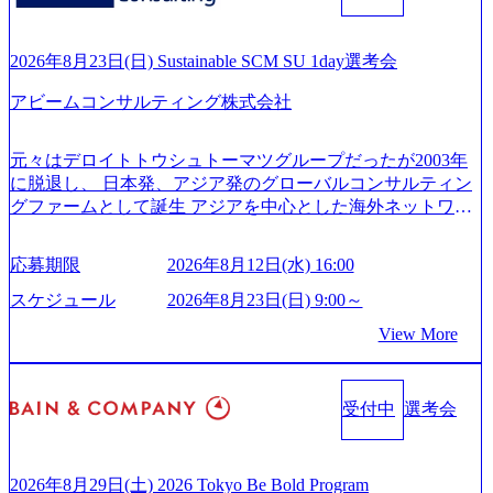
200x666.webp 年間100億円規模の投資の元、10以上もの新規
社「ARISE analytics」を設立し、人工知能とデータアナリテ
事業を立ち上げているため様々な業界を経験することが可
ィクス技術で新たなイノベーションを創出する活動や、デ
能 社内転職が活発であり、多様なスキルを1社で身に着ける
ジタル人材育成の支援も盛んに行う 採用資料 (https://www.ac
2026年8月23日(日) Sustainable SCM SU 1day選考会
ことが可能 事業開発・運用を内包かする「オールインハウ
centure.com/content/dam/accenture/final/accenture-com/document-
ス」型の組織体。社内スカウトや社内公募制度を用いて主
アビームコンサルティング株式会社
2/Accenture-Recruiting-Brochure.pdf#zoom=50) 女性の活躍につ
体的かつ柔軟なキャリア形成が可能。 https://storage.googleap
いて (https://www.accenture.com/content/dam/accenture/final/caree
is.com/our-vision-production.appspot.com/public/images/20251030
rs/corporate/document/women-brochure.pdf#zoom=50) 社員発信
元々はデロイトトウシュトーマツグループだったが2003年
165942_70f09968-1b27-43e6-b849-1cd107c4f488_1200x698.web
のキャリアブログ (https://www.accenture.com/jp-ja/blogs/japan-
に脱退し、 日本発、アジア発のグローバルコンサルティン
p ## 働き方／WLB／待遇 内装8億円超のかっこいいオフィ
careers-blog) 江川社長が語る「105点経営」 (https://business.ni
グファームとして誕生 アジアを中心とした海外ネットワー
スがあり、 働き甲斐のあるランキング、新卒注目ランキン
kkei.com/atcl/gen/19/00604/021600008/) 規模拡大で成功する理
クを通じ、各国や地域に即したグローバル・サービスを提
グ受賞歴多数 あえての未上場であり株主からの圧力がない
由【コンサル業界俯瞰マップ】 (https://diamond.jp/articles/-/34
供している日系最大級の総合コンサルティングファーム
ため事業創造の自由度が高く、赤字事業でも投資して長期
6218) 大手広告代理店出身者などマーケティングのトップ人
応募期限
2026年8月12日(水) 16:00
『Build Beyond As One ®.』をブランドメッセージに掲げ、
的な成長を若手に任せられる環境 対面でのコミュニケーシ
材が集結するワケ (https://markezine.jp/article/detail/45446) エン
企業や組織の変革を通じて社会や産業の課題を解決し、未
ョンメリットを重視するため出社勤務。1日の労働時間平均
スケジュール
2026年8月23日(日) 9:00～
ジニアからコンサルタントへ。会社に入って、何が変わっ
来のありたい姿を実現するとともに、クライアント変革の
9.2時間、有休消化率81%(2024年度の年間データ、エンジニ
た？ (https://www.businessinsider.jp/post-288838) プラダ：ラグ
View More
確実な実現と社会的価値及び経済的価値の追求にも貢献 NE
ア組織） 2026年8月22日(土) 10:00～最長16:00 2026年8月10
ジュアリー製品のパーソナライゼーション (https://www.acce
Cとの戦略的資本提携も実現して、現在はNECのグループ会
日(月) 16:00 ※応募者が定員を上回る場合は、厳正なる審査
nture.com/jp-ja/case-studies/song/prada-luxury-product-customizati
社であり、戦略、業務改革、IT、組織・人事、アウトソー
の上参加者を決定させていただきます。ご了承ください。
on) 大正製薬：ITカーブアウト支援 (https://www.accenture.co
受付中
選考会
シングなどの専門知識と、豊富な経験を持つ約6,000名を超
● 当日の流れ 受付 → 会社説明会 → 面接(会社説明会終了
m/jp-ja/case-studies/consulting/taisho-pharmaceutical)（ストラテ
えるプロフェッショナルを有する 金融、製造、流通、エネ
後、随時ご案内) ※全てリモートにて実施します。 ※参加
ジー & コンサルティング） ソフトバンク：初のオンライン
ルギー、情報通信、公共事業など幅広い分野をクライアン
される方に個別に当日の面接案内をお送りいたします。 ※
開催「SoftBank World 2020」でマーケ＆営業のDX実現 (http
トとしている SAP領域においては日本市場No.1を誇り、全
通常の選考フローと異なり、事前に適性検査をご受検いた
2026年8月29日(土) 2026 Tokyo Be Bold Program
s://www.accenture.com/jp-ja/case-studies/communications-media/so