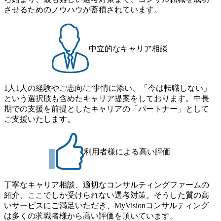
月の期間に渡り行い、選考にご参加いただきます。コンサ
イアントがこれから取組むべき「グリーントランスフォー
させるためのノウハウが蓄積されています。
ルタント未経験の方でも、戦略コンサルタントの具体的な
メーション」、「サーキュラーエコノミー(循環経済)」とい
仕事内容からお話をさせていただきますので、戦略コンサ
った社会課題やテーマに対して、グローバル知見と最新の
ルティングにご興味をお持ちの方は、この機会にぜひご応
事例などを基に企業の構造改革と社会価値の創造の取り組
募ください。 ● 応募後のフロー ・書類選考後、対象者の方
みを行うプロフェッショナルチームです。 今回1day選考対
中立的なキャリア相談
にはWebテストを8月20日までに受験いただきます ・8月21
象となるポジションは下記となります。 ・コンサルタント
日までにプログラム参加者をご案内します ・初回プログラ
(調達改革・設備O&M)【SCS SU】 ・コンサルタント(ECM/
ム : 8月29日(土)10:00～13:30 @ベイン東京オフィス(六本木)
SCM構想・PLM/MES改革)【SSC SU】 ・コンサルタント(物
・プログラム期間中はコンサルタントとの食事会、プロジ
1人1人の経験やご志向/ご事情に添い、「今は転職しない」
流改革/需給プロセス改革)【SSC SU】 ・SCM/ECMデータ・
ェクトのご紹介、ケースワークショップなどを実施します
という選択肢も含めたキャリア提案をしております。中長
プロセス分析・AI活用_Sustainable SCM Strategy Unit(Strategy
・10月17日(土)開催の選考会にて採用面接を実施する予定で
期での支援を前提としたキャリアの「パートナー」として
Consultant職)≪東京・大阪≫ ・コンサルタント(SCS SUオー
す ※ご都合が合わない方は別途調整いたします 初回プロ
ご支援いたします。
プンポジション)【SCS SU】 ※当日は全体での会社説明な
グラム : ベイン東京オフィス(六本木) ※イベントによりオン
どはなく、個別選考のみの実施を予定しています ※1名あた
ラインまたはオフラインの実施 ※東京オフィスのみのご応
りの拘束時間は1時間～最大2時間半程度を想定しています
募となります。他オフィス希望を含めたご応募はお受けい
※1次面接と最終面接の間をなるべく空けないよう調整して
利用者様による高い評価
たしかねますのでご了承ください ● フルタイムでの職務経
おりますが、調整が叶わないケースもございます オンライ
歴を2年以上お持ちの方で、東京オフィスのコンサルタント
ン 書類選考通過者
ポジションに応募意思がある方 ● 英語・日本語ともにビジ
丁寧なキャリア相談、適切なコンサルティングファームの
ネスレベルの方 ※日本語が母国語でない方は日本語能力
紹介、ここでしか受けられない選考対策。そうした質の高
試験N1またはそれ相当の上級レベルの日本語力(会話・読解
いサービスにご満足いただき、MyVisionコンサルティング
力)
は多くの求職者様から高い評価を頂いています。