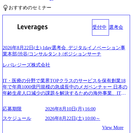
料
おすすめのセミナー
受付中
選考会
2026年8月22日(土) 1day選考会_デジタルイノベーション事
業本部/渋谷/コンサルタント/ポジションサーチ
レバレジーズ株式会社
IT・医療の分野で業界TOPクラスのサービスを保有創業18
年で年商1000億円規模の急成長中のメガベンチャー 日本の
年齢生産人口減少の課題を解決するための海外事業、IT事
業、医療・介護事業、若手キャリア、新規事業といった40
以上の事業を展開する オールインハウスの組織体制をとっ
応募期限
2026年8月10日(月) 16:00
ており社内で新しい事業開発などの人員調達できる 独立資
本経営をとっており、事業創造の自由度が高い https://storag
スケジュール
2026年8月22日(土) 10:00～
e.googleapis.com/our-vision-production.appspot.com/public/image
View More
s/20240925162633_7242d0de-3e54-4f03-b076-00318d5c0dff_120