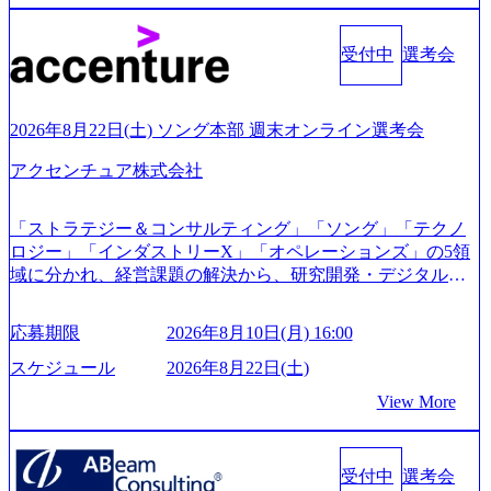
0x644.webp レバレジーズ株式会社 会社説明資料 (https://spea
kerdeck.com/leverages/leverages-hui-she-shao-jie-zi-liao-zhong-tu-
cai-yong-xiang-ke) 「働く人」「事業・サービス」「カルチャ
受付中
選考会
ー」など、レバレジーズのリアルを取り上げています！ (htt
ps://melev.leverages.jp/) レバレジーズグローバル、大分県より
「外国人留学生等受入環境整備事業委託業務」を受託 (http
2026年8月22日(土) ソング本部 週末オンライン選考会
s://prtimes.jp/main/html/rd/p/000000612.000010591.html) レバレ
ジーズ、モチベーション管理システム「NALYSYS」リリー
アクセンチュア株式会社
ス (https://prtimes.jp/main/html/rd/p/000000622.000010591.html) Y
ouTube（【公式】レバレジーズCh） (https://www.youtube.co
「ストラテジー＆コンサルティング」「ソング」「テクノ
m/@leveragesCh) レバレジーズで活躍するメンバー紹介！〜
ロジー」「インダストリーX」「オペレーションズ」の5領
管理職種編 〜 (https://www.youtube.com/watch?v=RETwZKac2
域に分かれ、経営課題の解決から、研究開発・デジタル・
UI) レバレジーズで活躍するメンバー紹介！〜 営業職種編
マーケティング・ITシステムの導入など、コンサルティン
〜 (https://www.youtube.com/watch?v=XJ7Eam0onXA) 創業以
グ領域からその実行的側面であるITサービスの提供まで一
来黒字を維持し、急成長中でありながら安定した事業を展
応募期限
2026年8月10日(月) 16:00
貫して支援する総合系・IT系ファームである あらゆる産業
開し、高い安定性を持つ企業へと成長している 10年後に1兆
において非常に良質な顧客基盤を築いており、Fortune Globa
スケジュール
2026年8月22日(土)
円を目指す日本にもなかなかないメガベンチャー。創業か
l 500社の80％以上の企業をクライアントとして抱えている
ら黒字経営。年間130%成長 https://storage.googleapis.com/our-
View More
手掛けたプロジェクトは「ファーストリテイリングにおけ
vision-production.appspot.com/public/images/20251030164405_5c
るグローバル化」「資生堂グループのDX化支援」「ヴィヴ
527843-d227-4df8-b86c-5587f843fdf6_1200x471.webp https://stor
age.googleapis.com/our-vision-production.appspot.com/public/imag
ィアン・ウエストウッドの製品開発」など多岐にわたる コ
es/20251030164946_dc0888f6-0539-4887-84d7-34c8d8544226_1
受付中
選考会
ンサルティング活動のみならず、2021年にはKDDIと合弁会