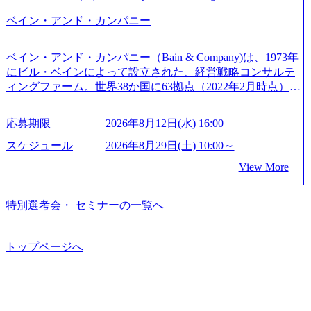
世界で6,400件以上、日本国内で企業最多の5,399件のSAP認
だきます。 ● 詳細 デジタルイノベーション事業部でのポジ
ftbank)（通信） 経済産業省：事業者の申請手続きを電子化
ベイン・アンド・カンパニー
定コンサルタント資格を取得している また、日本国内企業
ションサーチになります。 ご経験やスキル、そして適性や
する「保安ネット」を構築。省庁DXの先進事例を実現 (http
として最多の3,200件のSAP S/4HANA®認定コンサルタント
志向性に合わせて、以下のいずれかの役割でご活躍いただ
s://www.accenture.com/jp-ja/case-studies/public-service/meti-indust
資格も保有、さまざまな業界・業種でのプロジェクト実績
きます。 ※本求人はレバテック株式会社の雇用となりま
ry-safety-network)（公共サービス） カルビー：SAP HANAの
ベイン・アンド・カンパニー（Bain & Company)は、1973年
と蓄積されたノウハウを基に独自の方法論やテンプレート
す。 ※案件によっては客先に出向いての作業も発生しま
導入で基幹システムを刷新 (https://www.accenture.com/jp-ja/ca
にビル・ベインによって設立された、経営戦略コンサルテ
を開発し、それらを活用してお客様に最適なSAPコンサル
す。 ＜ITコンサルタント＞ Webアプリケーション、SaaS系
se-studies/consumer-goods-services/calbee)（消費財・サービ
ィングファーム。世界38か国に63拠点（2022年2月時点）、
ティングサービスを提供する https://storage.googleapis.com/our
の領域において、大手・ベンチャー・スタートアップ企業
ス） 世界49カ国に約73万人以上（2024年5月時点）の社員を
東京オフィスは1982年に開設。 「コンサルタントがクライ
-vision-production.appspot.com/public/images/20240925132728_9
に対する課題解決支援を行います。 直近の案件では、大規
擁し、世界120以上の国の企業を顧客に売上641億ドルを誇
アントにお届けするのは単なるレポートではなく、『結
96dc8f2-7d54-42b9-a7ae-8c532c52d3d8_1200x678.webp アビー
応募期限
2026年8月12日(水) 16:00
模基幹システムにおける最上流のPoC(概念実証)支援から構
る 日本では2.3万人以上の従業員を擁しており(会計系BIG4
果』である。」この原則のもと、ベインは1973年に創業さ
ムコンサルティング会社資料 (https://www.abeam.com/content/
想策定、開発マネジメント支援までを一気通貫で担当して
を上回る規模感)、営業利益率も約15％と驚異的な数字とな
れた。クライアントが不確かな未来の中、競争に勝てるよ
スケジュール
2026年8月29日(土) 10:00～
dam/abeam/jp/ja/about/company/ABeamConsultingCompanyProfil
います。 生成AIなどの最新技術とシステムを活用し、顧客
っている、売上・従業員数共にこの8年間で4倍近くの成長
う、カスタマイズされた戦略を策定し、クライアントと共
e_jpn_4.pdf) 『SAP AWARD OF EXCELLENCE 2024』にお
View More
の業務革新と効率化の実現に貢献します。 ＜PL/PM＞ 顧客
を遂げていることから、今後も高い成長が見込まれる 多く
に、提言を具体的な行動に落とし込んでいる。 徹底した
いて優秀賞「プロジェクト・アワード」を受賞 (https://prtime
の要望を深くヒアリングし、企画構想からアジャイル開発
の技術者を抱えており、アビームコンサルティングに続い
「結果主義」を標榜。クライアントのフルポテンシャル実
s.jp/main/html/rd/p/000000010.000123981.html) アビームコンサ
による開発支援までを一気通貫で推進していただきます。
て日本国内2番目にSAP認定コンサルタント制度の有資格者
現を目標に、具体的に目に見える成果を出すことを信条と
特別選考会・ セミナーの一覧へ
ルティング、社員の健康改善を支援 食事・睡眠など可視
プロジェクト提案・推進の中核として、企画・要件定義か
数が多く、特にIT領域に強みを持つ グローバルのポジショ
して、全社戦略やトランスフォーメーション案件を多く扱
化 (https://www.nikkan.co.jp/articles/view/00694812) “失われた3
らテストまでの一連の工程における管理業務に加え、最上
ンに自由に応募できる社内の転職ツール「キャリアズ・マ
っている ベインの社風を体現するものとして「True North」
0年”をアビームの｢人的資本経営｣で取り戻したい (https://ww
流での現状分析、顧客ヒアリング、戦略策定、技術選定、
ーケットプレイス」が存在し、本ツールを活用で上司の引
（真北）という言葉がよくつかわれる。針が少し東に傾い
トップページへ
w.businessinsider.jp/post-283587) アサヒグループホールディン
品質改善なども推進していただきます。 ＜SE＞ 参画いただ
き留めを受けずに移動が可能である（異動者は年間約1,000
て見えるTrue Northとは磁北ではなく真北、風説や思い込み
グスのESG価値の可視化を支援 「インパクト加重会計」
く案件はプライム案件メインです。 要件定義～設計～開発
名） 残業時間や有休取得率など約10項目を数値化すること
による一見正しい答えや、単に理論的に正しいが実行不可
を用いて非財務活動の社会的インパクトを算出 (https://prtime
～テスト～リリース・リリース後対応まで一気通貫でご担
で、実行前後で離職率を半減させることに成功した 18時以
能な答えではなく、企業と社会の最大価値を追求した本当
s.jp/main/html/rd/p/000000015.000123981.html) NECから独立し
当いただきます。 参画当初はご経験に応じたフェーズから
降の会議を原則禁止としているほか、在宅勤務制度の全社
の答えを提供したい、というベインのコンサルティングに
て20年近く成長を続けており、2022年3月期の連結売上高は