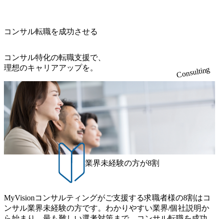
ご担当いただき、当社の社員が業務面をサポートしつつ、
展開、ハラスメント抑止に向けた研修の拡充、社外窓口設
おける信念であり、カルチャーにもなっている。 海外オフ
991億円、1,000億円突破が目前となった 2023年4月1日時点
徐々に対応範囲を広げていただきます。 ＜QAエンジニア＞
置など徹底的な仕組み化を推進する 育休取得率は男性6
ィスとの連携が多く、海外プロジェクトへのアサインや海
でグループ従業員数は7523人と、国内でも有数の規模のコ
本質的な品質向上を目的とし、プロジェクトの上流(コンサ
5%、女性100%と全国平均を上回る実績を持ち、女性の管理
外オフィスへのトランスファー制度などが充実している。
ンサルティング会社となり、今後も成長性が大きくみられ
コンサル転職を成功させる
ルティング領域)から参画いただきます。 課題選定から顧客
職率も21.8%（2023年12月時点）とフレキシブルな働き方を
東京オフィスに来るグローバルメンバーも多く、グローバ
る 日本企業的な柔らかい雰囲気が特徴的で、従業員方の人
への企画提案、そして実行までを一気通貫で支援していた
提供 2026年8月22日(土) 面接枠 ①10時開始、②11時開始、
ル・ワンチームで活動している。プロボノ活動にも力を入
柄の良さや未経験者への充実したオンボーディング支援(入
だきます。 アジャイル開発を通じて顧客の要望や提案を柔
③12時開始 2026年8月10日(月) 16:00 各回50分程度を想定 オ
コンサル特化の転職支援で、
れており、これまで多くのNPO・NGOなどの非営利団体に
社時に10日間の間みっちりとコンサルの基礎を支援)を魅力
軟に取り入れながら改善サイクルを回すため、ご自身の提
ンライン 書類選考通過者
理想のキャリアアップを。
無償でコンサルティングを提供している。 2026年8月29日
Consulting
に感じ、他Big4ではなくアビームを選ぶ方も多数 アビーム
案がサービスに直接反映されやすく、高い貢献度を実感で
(土) の対面Kick-offイベントを皮切りに1か月程度のプログラ
といえばSAPをはじめとしたシステム、とイメージされる
きます。 ● 勤務地 東京都渋谷区渋谷3丁目6-7 渋谷金王タワ
ム ※初回プログラム : 8月29日(土)10:00～13:30 2026年8月12
こともあるが実態としては経営戦略策定や新規事業立案な
ー 事業所内禁煙(入居する施設に喫煙専用室あり) ・就業規
日(水) 16:00 Bain & Company Tokyoでは、「Tokyo Be Bold Pr
どのトップラインを上げるための戦略案件も多く存在 特に
則により就業時間内の喫煙を全面的に禁止 ・禁煙サポート
ogram (女性候補者向け選考支援プログラム)」を実施いたし
スポーツ&エンターテイメント領域ではBig4に先んじて注力
制度あり オンライン ● 必須要件 以下いずれかのご経験をお
ます。クライアントに斬新なソリューションを提供し、複
し、業界内で大きな存在感を誇る 社員の多様化する生活ス
持ちの方 ・システム・ソフトウェア開発経験3年以上 ・要
雑な経営課題を解決するために、チームのダイバーシティ
タイルやライフイベントに対応した働きやすい職場環境を
件定義～基本設計など上流経験2年以上 ・PMO経験2年以上
は欠かせません。是非、ユニークな視点と高い志を持つ女
実現するため、さまざまなサポート制度を導入している 多
● 歓迎要件 ・要件定義から詳細設計までのいずれかの上流
性の皆様に多数ご参画頂きたいと考え、プログラムを開催
文化理解や女性の活躍推進などの取り組み、また、フレッ
工程の経験 ・サブリーダー以上のマネジメント経験 ・お客
致します。 「未経験では難しいのではないか」、「実際女
業界未経験の方が8割
クス制度やフリーロケーション制度、フルリモート制度な
様との折衝経験、交渉経験 ・組織課題に対して主体的に業
性はどのように活躍をしているのか」、「ケース面接の経
どの多様な働き方をサポートする制度が整備されている 202
務改善に取り組まれたご経験 ・アジャイル/スクラムへの興
験がなく対策の仕方が知りたい」などのお声をたくさんい
6年8月23日(日) 9:00～18:00終了 2026年8月12日(水) 16:00 202
味関心 ● 求める人物像 ・リーダーシップが取れる方/一人称
ただいているため、今回のプログラムでは現役の面接官と
6年8月23日(日)にSustainable SCM SU 1day選考会を開催いた
MyVisionコンサルティングがご支援する求職者様の8割はコ
で主体的に動ける方 ・年齢にこだわらず、アドバイスを素
食事などのカジュアルな交流、実際のプロジェクトのケー
します。 当SUは「GlobalでのSCM構築」や「物流・調達コ
ンサル業界未経験の方です。わかりやすい業界/個社説明か
直に受け取れる方 ・推進力のある方
ススタディ、1対1の模擬面接等、複数のセッションを約1か
ストの構造改革」といった伝統的なテーマに留まらずクラ
ら始まり、最も難しい選考対策まで、コンサル転職を成功