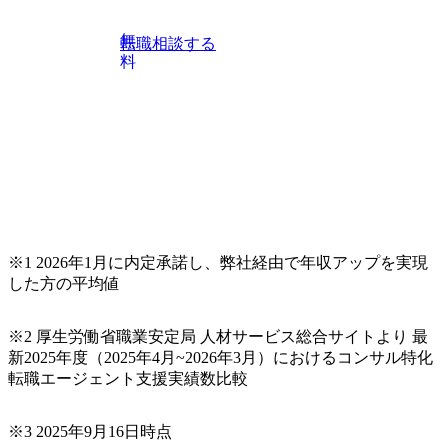
無
転職相談する
料
※1 2026年1月に内定承諾し、弊社経由で年収アップを実現
した方の平均値
※2 厚生労働省職業安定局 人材サービス総合サイトより 最
新2025年度（2025年4月~2026年3月）におけるコンサル特化
転職エージェント支援実績数比較
※3 2025年9月16日時点