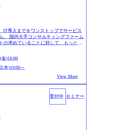
ー
、IT導入までをワンストップでサービス
ム。 国内大手コンサルティングファーム
トの求めていることに対して、もっと自
」「胸を張って会社が好きだと言えるよ
いで会社を設立 PwC・アクセンチュア
金)16:00
はじめ、SIerや事業会社出身者など、
やすく魅力的な環境が整っているため、
(木)19:00～
会社」に4年連続ベストカンパニーに選出
View More
 事業/IT戦略立案や各種プロジェクトマネ
援までワンストップでサービスを提供す
ョンを掲げ、クライアント目線のきめ細
受付中
セミナー
求めていることは何かを追究し、本当に
年創業ながら、従業員数が1年で300人強増
場を目指し、さらに採用のスピードを上げて
る唯一無二のコンサルティングファーム
会
ンタビュー】 (https://my-vision.
interview01) ノースサンドは2015年に設立され、前年比