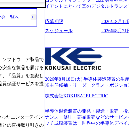
コンサルティングファーム出身者や有名
的に決めてはいないが、情報収集を進め
イアントにとって真のデジタルトランス
望される方
想いの下で立ち上げた新鋭ファーム テ
考会一覧へ
力を持つDX時代において、20年以上にわた
応募期限
2026年8月12日
ロジーを提供してきたシンプレクスのノ
界のクライアントの企業価値の最大化を
スケジュール
2026年8月21日
人材育成、業務改善、実行支援などのコ
供するのが特徴（いわゆる総合コンサルテ
リアにSpir（槍）を指して切り開く””si
ス）していく”という位置づけ 一昔前
。ソフトウェア製品で
現在金融の売上割合は全体の3割。現在は
通信、エンタメ、教育、保健など幅広く
心安全な製品を届ける
あるが、社員の興味のある分野やスキル
グ、「品質」を意識し
サイン。 そのため、専門性を身に着け
2026年8月18日(火) 半導体製造装置
品質保証サービスを提
キャリア形成が柔軟に可能な環境である。 https://stor
※主任候補・リーダークラス・ポジショ
oduction.appspot.com/public/images/20240
6007_1200x554.webp https://storage.googleap
株式会社KOKUSAI ELECTRIC
blic/images/20250502152751_46c65543-87ef
s://storage.googleapis.com/our-vision-produ
半導体製造装置の開発・製造・販売・搬
04_ba6aaa1a-9ffc-4f2a-9b40-06fff8ee19af_96
r-vision-production.appspot.com/public/im
いったエンターテイン
ナンス・修理・部品販売などのサービス
e-97182898115f_960x510.webp 
ッチ成膜装置は、世界中の半導体デバイ
業との直接取り引きの
サルティング会社で、NRI、NTTDATAと同じく世