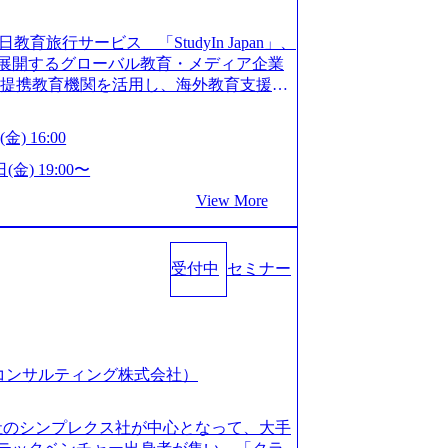
長を遂げている。 ​ 新規事業立案から業務
ストップで提供するコンサルティングファ
教育旅行サービス 「StudyIn Japan」、
員数1,209名を擁し、事業拡大を続けている。
」 を展開するグローバル教育・メディア企業
ィング会社として、社員の人間力を強み
上の提携教育機関を活用し、海外教育支援サ
2018年から6年連続で「働きがいのある会社
ベーションが高いと評価されている。 ​
 Mission:より多くの人に、グローバル
金) 16:00
、事業会社出身者など、多様な経歴の社員が
、ライフチェンジ・インフラになる Value：
全週休2日制、有給休暇初年度10日（消化
を開いて伝える、自責かつ利他の精神で動く、
(金) 19:00〜
た休暇制度を整備している。 ​ 月平均残業時
CRAZY熱狂しよう 10倍思考で攻める、失
View More
を重視した働き方が可能である。 ​ スポ
する OWNERSHIP当事者であろう み
リフレッシュ休暇など、社員同士の交流
える、チームを巻き込む SPEEDスピー
:00～20:30
動く、まず成果物をだす GRITやり抜こ
コンサル業界の動向や業務内容・会社説明・匿名の質
受付中
セミナー
を回す、結果が出るまでやり抜く 2026
ーを実施しています。 ●前回開催時のア
026年8月7日(金) 16:00 本説明会は、選考の前段
例：「コンサルタントへのイメージのぼんや
として設けたものです。評価の場ではな
業界の全体感や実際に働いていらっしゃ
もご参加いただけます。 連休中の平日夜
参考になりました」 オンライン(ZOO
取得することなく、現職への配慮なくご
スピア コンサルティング株式会社）
ン参加も可能です。 ● 当日のプログラ
内容とビジネスモデル/今後の構想・事業展
オンライン (Google Meet) ・営業・マー
会社のシンプレクス社が中心となって、大手
ャリアを検討されている方 ・転職を具体