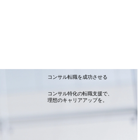
ルチャーであり、昇進に枠もなく、今なら
いる 安定した経営環境の下、コンサルティン
ことができる 豊富な経験を持つコンサル
ることが可能 裁量をもった営業活動、デ
との協業、新規ソリューションの開発 な
ニアケイパビリティを活かた確度の高い事業
30〜21:30 (19:20開場) 2026年8月12日
選とさせていただく可能性がございます。 この
懇親会形式の採用イベント「サロンイベ
な場で現場社員と直接交流できる機会です
 Consulting代表取締役の早田とMDやそ
●費用 : 無料 虎ノ門ヒルズ付近 ※詳細
コンサル転職を成功させる
連絡いたします。 コンサルファームにて
方
コンサル特化の転職支援で、
理想のキャリアアップを。