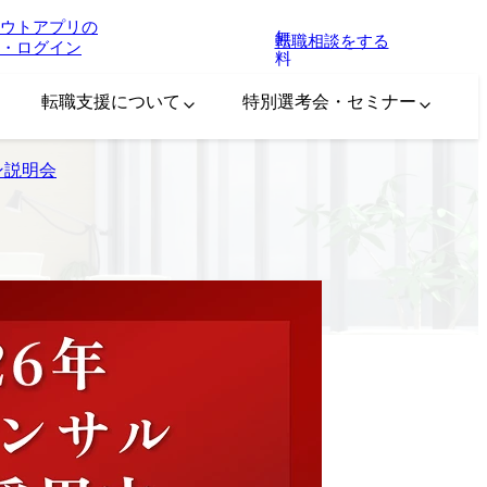
ウトアプリの
無
転職相談をする
・ログイン
料
転職支援について
特別選考会・セミナー
ン説明会