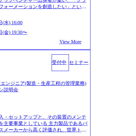
テックベンチャー出身者が集い、「クラ
たい段階の方 ・東京・大阪での勤務を希
フォーメーションを創造したい」という
クノロジーがビジネスの成功に大きな影響
ってFintech業界を中心に最先端テクノ
(水) 16:00
ウハウを活かしつつ、あらゆる業種・業
支援するために、戦略策定、組織改革、
(金) 19:30〜
ンサルティングサービスを一気通貫で提
View More
ィングファーム） 社名の由来は”DXエ
mplexないでは金融以外の領域にX（クロ
は金融が強い企業として認知されていたが、
受付中
セミナー
ToC事業を始め、パブリック、製造業、
強みのあるファーム。 ワンプール制では
を活用したいなどの希望は考慮してのア
たい方でも幅広に経験を積みたい方でも、
の生産エンジニア(製造・生産工程の管理業務)
age.googleapis.com/our-vision-pr
ン説明会
925204135_93b1bff3-f71c-4bc9-8bd9-72a8a482
is.com/our-vision-production.appspot.com/pu
-4e86-a85a-8649e1c532f9_956x512.webp http
ction.appspot.com/public/images/202505021528
入・セットアップと、その装置のメンテ
1x517.webp https://storage.googleapis.com/ou
ages/20250502152831_721b100c-62c9-4258-aa0
を主要事業としている 主力製品であるバ
シンプレクス社は、FinTech領域に強みを持つITコン
スメーカーから高く評価され、世界トッ
界のFinTech RankingsTop 100企