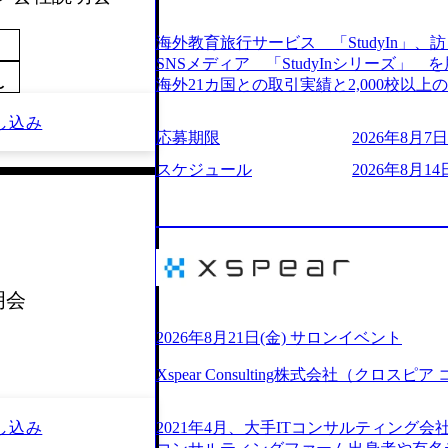
205%の売上成長を遂げるなど、急速な成
改革、IT戦略立案、IT導入までをワン
海外教育旅行サービス 「StudyIn」、訪日
ームである。 ​- 2025年1月時点で従業
SNSメディア 「StudyInシリーズ
「人」にフォーカスを当てたコンサルテ
海外21カ国との取引実績と2,000校以
〜
としたサービスを提供している。 ​- - 
ービスを提供している 動画メディア事業を基盤として、留学支援・訪日教育旅
ベストカンパニー」に選出され、社員モチ
し込み
行・SNSマーケティング事業を展開している
応募期限
2026年8月7日(
大手コンサルティングファームやSIer
という選択肢を Vision:世界を代表する
活躍している。 年間休日120日以上、完
INTEGRITY誠実であろう 素直に心
スケジュール
2026年8月14日
率46.3%）、特別休暇5日など、充実し
謙虚な姿勢でウソやグチを言わない BE 
間は25時間であり、ワークライフバランス
敗を恐れずにふみだす、執着心をもって没頭
レク制度や入社者歓迎会、全社員集会、
ずから決めてみずから動く、全体最適で考
や健康をサポートする取り組みが充実している。 2026年8月13日(木) 19
ドにこだわろう 今すぐ決める、すばやく
予定 2026年8月7日(金) 16:00 
う 逆境でもブレずに続ける、改善サイクル
問コーナーなどを盛り込んだ業界セミナ
年8月14日(金) 19:00〜20:00 (60分) 2
明会
ンケート結果 満足度：100％ 感想一
として「まず会社を知っていただく場」
りしていた部分が明確になりました」「
いため、キャリアを検討中の段階の方に
2026年8月21日(金) サロンイベント
る方の体感的なお話を伺うことができ、
という日程のため、在職中の方も有給を
M)
Xspear Consulting株式会社（クロ
参加いただけます。帰省先からのオンライ
ム ・会社説明(40分) 教育旅行事業の
開/入社後のキャリアパス ・質疑応答(20分) 
し込み
2021年4月、大手ITコンサルティング
ケティングなど、ビジネスサイドでのキ