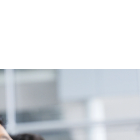
基本 強く「個人」の成⾧を重視するカ
Readyになれば上がれる環境となって
グファームの立ち上げフェーズに関わる
経験者の場合は、自らチームを立ち上げ
リバリー活動ができる(スタートアップ
ど) シンプレクスの顧客基盤、エンジ
立ち上げが経験できる 2026年8月21日(金) 19:
(水) 16:00 ※参加状況によっては抽
たび、ファーム経験者の方を対象にした
ント」を開催いたします。 カジュアル
ので、ぜひご参加ください。 当日はXspear
の他現場社員が複数名参加する予定です！ 
な場所については参加者の方へ個別でご
マネージャー以上の職務を担当している