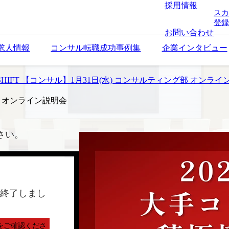
採用情報
スカ
登録
お問い合わせ
求人情報
コンサル転職成功事例集
企業インタビュー
HIFT 【コンサル】1月31日(水) コンサルティング部 オンライ
部 オンライン説明会
さい。
終了しまし
をご確認くださ