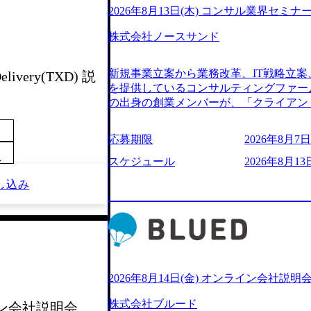
2026年8月13日(木) コンサル業界セミナ
株式会社ノースサンド
新規事業立案から業務改革、IT戦略立案
elivery(TXD) 説
を提供しているコンサルティングファー
の出身の創業メンバーが、「クライアン
由に誠実に提案できる会社をつくりたい
うな家族的な組織をつくりたい」という想
応募期限
2026年8月7日(
といった大手コンサルティングファームを
～
様々な経歴の社員が活躍しており、働き
スケジュール
2026年8月13日
定着率が高いことから「働きがいのある
し込み
されている。 残業時間は平均30時間程度
ジメント、最先端テクノロジーの導入支
る。「世界をデザインする」というビジ
やかな気配りで、クライアントが本当に
価値のある成果を提供している。 2015
加の736名（2024年1月）に到達。上
いる。 人にフォーカスをして急成長す
2026年8月14日(金) オンライン会社説明
【株式会社ノースサンド 執行役員新山氏、庄司氏イ
株式会社ブルード
ライン会社説明会
co.jp/consulting-firm/northsand/