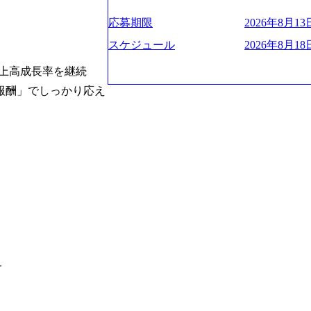
プクラスのシェアを有している 技術と
業にも選出されている。ITコンサルテ
決に貢献することを目指している Mission
応募期限
2026年8月13日
行う「一気通貫体制」が特長 ビジネス
未来につなぐベストパートナー Value:
Xspearと、最先端テクノロジーに深
AIの加速等により半導体需要は世界中
スケジュール
2026年8月18日
社との協力体制を築いている Xspear
装置の需要も伸長中 https://storage.googleapis.c
あり、システム開発を担当することはない https://stor
売上高成長率を継続
blic/images/20260224131045_0fee4978-bb2
oduction.appspot.com/public/images/202409
ttps://storage.googleapis.com/our-vision-pro
報酬」でしっかり応え
16a2_1153x543.webp メンバー情報 (https:/
1052_2abe7cb8-329e-4a45-a8f5-73d9728b2cd7
com/our-vision-production.appspot.com/pub
山 昇吾氏: ベイカレントにてIT戦略
66-aea4-924f21977d35_1200x460.webp https:/
業戦略、成長戦略、PMI推進、業務改革
n.appspot.com/public/images/202602241311
氏：新卒でベイカレントに入社し最年少ディレ
1200x386.webp グローバル人財
威人氏：BCG出身。金融業界における
のポイントを掴み実践に強くなるための
強みを持ち、メディア・エンタメ業界にお
イザーによる自身のキャリア構築をめざ
立案を得意とする。 - 藏満 一馬氏：
現場を含む全部門でフレックスタイム制
戦略策定、新規事業立案、組織変革、規
労働時間の範囲内で、出社・退社の時刻
る。 - 天野 善仁氏：19卒PwC出身。X
バランスを図りながら効率的に働くことが
ビューページ (https://www.xspear.co.jp
2日制 2025年度の年間休日は125日（
り──コンサル業界の風雲児に聞く。“これから”
年間24日（4月1日入社の場合）で、入
usinessinsider.jp/article/20250205-sim
数は、翌年度に繰り越すことができます


得 (https://www.agara.co.jp/article/
は異なりますが、3～7日の連続休暇を取
港区の行政手続き100%デジタル化を支援 (https://ww
で定める勤続年数ごとに、連続5日のリ
【未経験者】 ・年収UPでのオファー 
子の看護、介護などの制度】 育児休暇： 