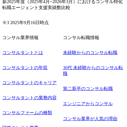
新2025年度（2025年4月~2026年3月）におけるコンサル特化
アケイパビリティを活かた確度の高い事業立ち上げが経験
転職エージェント支援実績数比較
できる 2026年8月21日(金) 19:30〜21:30 (19:20開場) 2026年8
月12日(水) 16:00 ※参加状況によっては抽選とさせていただ
く可能性がございます。 このたび、ファーム経験者の方を
※3 2025年9月16日時点
対象にした懇親会形式の採用イベント「サロンイベント」
を開催いたします。 カジュアルな場で現場社員と直接交流
コンサル業界情報
コンサル転職情報
できる機会ですので、ぜひご参加ください。 当日はXspear
Consulting代表取締役の早田とMDやその他現場社員が複数
名参加する予定です！ ●費用 : 無料 虎ノ門ヒルズ付近 ※詳
コンサルタントとは
未経験からのコンサル転職
細な場所については参加者の方へ個別でご連絡いたしま
す。 コンサルファームにてマネージャー以上の職務を担当
コンサルタントの年収
30代 未経験からのコンサル転
している方
職
コンサルタントのキャリア
第二新卒のコンサル転職
コンサルタントの業務内容
エンジニアからコンサル
コンサルファームの種類
コンサル業界が人気の理由