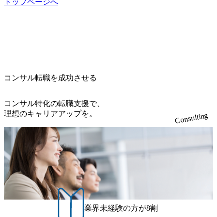
トップページへ
特長 ビジネスへの深い理解を持つコンサルタントが集うXs
cb8-329e-4a45-a8f5-73d9728b2cd7_1200x486.webp https://storag
e.googleapis.com/our-vision-production.appspot.com/public/image
pearと、最先端テクノロジーに深い知見を持つシンプレクス
s/20260224131100_d8b3379f-6e64-4566-aea4-924f21977d35_120
社またはグループ会社との協力体制を築いている Xspear社
0x460.webp https://storage.googleapis.com/our-vision-production.a
はあくまでもコンサルティングファームであり、システム
ppspot.com/public/images/20260224131116_05d25aab-49d6-4429-
開発を担当することはない https://storage.googleapis.com/our-vi
810e-138e27965ee8_1200x386.webp グローバル人財育成を目
sion-production.appspot.com/public/images/20240925204111_caa9
的とした「語学研修」、効果的なプレゼンのポイントを掴
4e4b-6aae-45a6-a0ce-b98154c816a2_1153x543.webp メンバー情
み実践に強くなるための「プレゼン研修」、自社キャリア
報 (https://www.xspear.co.jp/member/)一部抜粋 - 伊勢山 昇吾氏:
コンサル転職を成功させる
アドバイザーによる自身のキャリア構築をめざす「キャリ
ベイカレントにてIT戦略立案から実装支援を軸に、様々な
ア開発研修」などがある 生産現場を含む全部門でフレック
業界で新規事業戦略、成長戦略、PMI推進、業務改革等の幅
スタイム制度を実施しており、月単位の決められた労働時
コンサル特化の転職支援で、
広いプロジェクトに従事 - 鈴木健仁氏：新卒でベイカレン
間の範囲内で、出社・退社の時刻を社員の自己裁量に委
理想のキャリアアップを。
Consulting
トに入社し最年少ディレクターを経てXspearに参画 - 梶田
ね、ワークライフバランスを図りながら効率的に働くこと
威人氏：BCG出身。金融業界における戦略策定、DX戦略立
ができる 【休日】 土日祝休みの完全週休2日制 2025年度の
案、人事組織テーマに強みを持ち、メディア・エンタメ業
年間休日は125日（GW8日、夏季9日、年末年始9日） 有給
界においてはDX戦略立案、NFT等の新規事業立案を得意と
休暇は年間24日（4月1日入社の場合）で、入社日に付与さ
する。 - 藏満 一馬氏：アクセンチュア出身。金融業界を中
れます。 年次有給休暇の残日数は、翌年度に繰り越すこと
心に、DX戦略策定、新規事業立案、組織変革、規制対応等
ができます。 慶弔休暇は、事由により取得可能日数は異な
の幅広いプロジェクトを主導する。 - 天野 善仁氏：19卒Pw
りますが、3～7日の連続休暇を取得できます。 リフレッシ
C出身。Xspear最年少シニアマネージャー 社員インタビュー
ュ休暇は、規程で定める勤続年数ごとに、連続5日のリフレ
ページ (https://www.xspear.co.jp/career/interviews/) 戦略だけの
ッシュ休暇を取得できます。 【育児や子の看護、介護など
業界未経験の方が8割
コンサルは終わり──コンサル業界の風雲児に聞く。“これ
の制度】 育児休暇： 対象：小学校1年修了時の3月31日まで