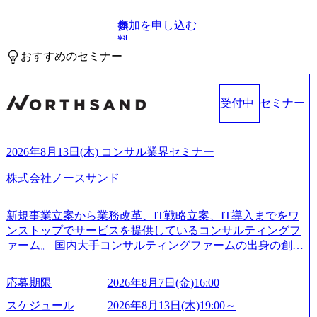
参加を申し込む
無
料
おすすめのセミナー
受付中
セミナー
2026年8月13日(木) コンサル業界セミナー
株式会社ノースサンド
新規事業立案から業務改革、IT戦略立案、IT導入までをワ
ンストップでサービスを提供しているコンサルティングフ
ァーム。 国内大手コンサルティングファームの出身の創業
メンバーが、「クライアントの求めていることに対して、
もっと自由に誠実に提案できる会社をつくりたい」「胸を
応募期限
2026年8月7日(金)16:00
張って会社が好きだと言えるような家族的な組織をつくり
たい」という想いで会社を設立 PwC・アクセンチュアとい
スケジュール
2026年8月13日(木)19:00～