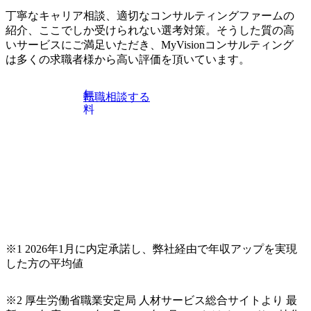
※主任候補・リーダークラス オンライン (Microsoft Teams)
ィング・グループ出身者等 (https://www.xspear.co.jp/member/ta
丁寧なキャリア相談、適切なコンサルティングファームの
※顔出しは不要です。ご質問頂く際のみ、顔出ししていた
keto_kajita/)） 多様なメンバー、多様なプロジェクトによる
紹介、ここでしか受けられない選考対策。そうした質の高
だければと存じます。
自己成長機会が多く、新たなチャレンジが可能 100名規模に
いサービスにご満足いただき、MyVisionコンサルティング
も関わらず、外資系戦略コンサルティングファームや総合
は多くの求職者様から高い評価を頂いています。
系コンサルティングファームをはじめ、メーカー、ITベン
チャー、外資系金融機関など多彩な出自で構成されてお
無
転職相談する
り、常に刺激を受けながらプロジェクトワークが可能 総合
料
コンサルティングファームの名の通り、全方位のクライア
ントに対して様々なプロジェクトが存在しており、手を上
げれば常に新しいテーマのチャレンジ機会を提供している
（ワンプール制） そのため、全体の離職率10％以下、未経
験3年未満の離職率は0％と驚異の定着率を誇る 大手ファー
ムと同水準以上の報酬制度であり、ファーム経験者の場合
は、転職時報酬アップが基本 強く「個人」の成⾧を重視す
るカルチャーであり、昇進に枠もなく、今ならReadyになれ
ば上がれる環境となっている 安定した経営環境の下、コン
サルティングファームの立ち上げフェーズに関わることが
※1 2026年1月に内定承諾し、弊社経由で年収アップを実現
できる 豊富な経験を持つコンサル経験者の場合は、自らチ
した方の平均値
ームを立ち上げることが可能 裁量をもった営業活動、デリ
バリー活動ができる(スタートアップとの協業、新規ソリュ
※2 厚生労働省職業安定局 人材サービス総合サイトより 最
ーションの開発 など) シンプレクスの顧客基盤、エンジニ