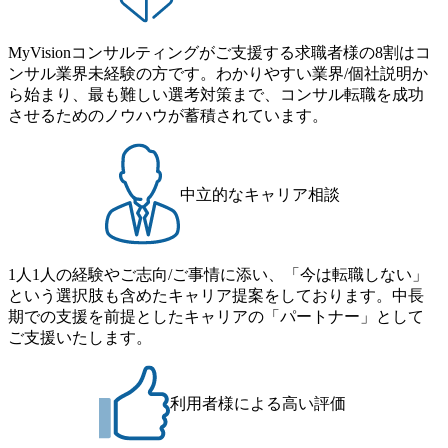
から”のコンサルの在り方 (https://www.businessinsider.jp/articl
の子を育てるすべての従業員※期間：通算3年間 短時間勤
e/20250205-simplex-xspear/) Xspear Consultingがえるぼし認定
務： 対象：小学校卒業までの子を育てるすべての従業員 1
を取得 (https://www.agara.co.jp/article/382811) シンプレクスと
MyVisionコンサルティングがご支援する求職者様の8割はコ
日2時間15分まで、始業・終業時刻の繰り上げ・繰り下げが
Xspear Consultingが、東京都港区の行政手続き100%デジタル
ンサル業界未経験の方です。わかりやすい業界/個社説明か
可能 子の看護休暇： 子1人につき5日まで取得でき、1時間
化を支援 (https://www.afpbb.com/articles/-/3520247) 【未経験
ら始まり、最も難しい選考対策まで、コンサル転職を成功
単位で取得することも可能 家族看護休暇： 5日まで取得で
者】 ・年収UPでのオファー ・ワンプールで様々なインダ
させるためのノウハウが蓄積されています。
き、1時間単位で取得することも可能 【独身寮、住宅手当制
ストリーやソリューションを裁量をもって経験できる ・上
度など】 独身寮：富山事業所の近くに、白風寮と青風寮の2
流工程、先端技術を学べる環境 【コンサルファーム経験
つの寮があり、以下の入居基準を満たす方が入居可能で
者】 ・専門領域に軸足を置きながら、他領域にもチャレン
す。 ＜入居基準＞ ・満33歳までの独身者 ・自宅から勤務地
ジできる環境 ・タイトルアップでのオファー ・現職ファー
中立的なキャリア相談
までの通勤総時間が2時間を超えること 住宅手当： 本社の
ムより高いオファー年収 ・実力主義でプロモーションでき
近くには独身寮や社宅等が無いため、条件を満たす方には
る（ダブルスキップもあり） ・週に1度のアサインｍｔｇで
住宅手当を支給します。 また、独身寮は男性のみの入居と
こまめに社員のキャリアについて検討してもらえる。結
なるため、入居基準を満たす女性には住宅手当を支給しま
1人1人の経験やご志向/ご事情に添い、「今は転職しない」
果、なりたいキャリアを反映できるｐｊにアサインしても
す。 住宅手当は、一般賃貸物件を従業員が契約し、規程で
という選択肢も含めたキャリア提案をしております。中長
らえる ・シンプレクスというテクノロジーに強い部隊がい
定める金額を会社が支払います。 その他： 採用時や転勤等
期での支援を前提としたキャリアの「パートナー」として
るため、エンジニアの視点からも協業しクライアントへ価
による引っ越し費用は、会社が負担します。 2026年8月18日
ご支援いたします。
値提供できる ・デリバリー中心の案件もあればセールス中
(火) 19:00～20:00 2026年8月13日(木) 16:00 応募をご検討され
心の案件もあり、個々の裁量や得意領域に合わせた売り上
ている方を対象に、会社説明会を実施予定です。 ● 求人名
げの立て方を選べる ここ1年で社員数60名⇒100名超、売上
・【富山】半導体製造装置の生産エンジニア(製造・生産工
今期18億円⇒来期30億円（いずれも約170％アップ）と急成
利用者様による高い評価
程の管理業務) ※主任候補・リーダークラス ・【砺波】半
長中のファームである また、成長中ファームのため優秀な
導体製造装置の生産エンジニア(製造・生産工程の管理業務)
上司の近くで働けるチャンスも多い(ボストン・コンサルテ