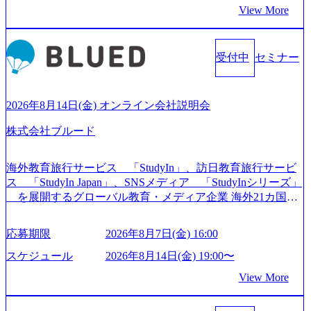
った大手コンサルティングファームをはじめ、SIerや事業会
View More
社出身者など、様々な経歴の社員が活躍しており、働きや
すく魅力的な環境が整っているため、定着率が高いことか
ら「働きがいのある会社」に4年連続ベストカンパニーに選
受付中
セミナー
出されている。 残業時間は平均30時間程度 事業/IT戦略立案
や各種プロジェクトマネジメント、最先端テクノロジーの
導入支援までワンストップでサービスを提供する。「世界
をデザインする」というビジョンを掲げ、クライアント目
2026年8月14日(金) オンライン会社説明会
線のきめ細やかな気配りで、クライアントが本当に求めて
株式会社ブルード
いることは何かを追究し、本当に価値のある成果を提供し
ている。 2015年創業ながら、従業員数が1年で300人強増加
の736名（2024年1月）に到達。上場を目指し、さらに採用
海外教育旅行サービス 「StudyIn」、訪日教育旅行サービ
のスピードを上げている。 人にフォーカスをして急成長す
ス 「StudyIn Japan」、SNSメディア 「StudyInシリーズ」
る唯一無二のコンサルティングファーム【株式会社ノース
を展開するグローバル教育・メディア企業 海外21カ国と
サンド 執行役員新山氏、庄司氏インタビュー】 (https://my-vi
の取引実績と2,000校以上の提携教育機関を活用し、海外教
sion.co.jp/consulting-firm/northsand/interview01) ノースサンドは
育支援サービスを提供している 動画メディア事業を基盤と
応募期限
2026年8月7日(金) 16:00
2015年に設立され、前年比205%の売上成長を遂げるなど、
して、留学支援・訪日教育旅行・SNSマーケティング事業
急速な成長を遂げている。 ​ 新規事業立案から業務改革、IT
を展開している Mission:より多くの人に、グローバルという
スケジュール
2026年8月14日(金) 19:00〜
戦略立案、IT導入までをワンストップで提供するコンサル
選択肢を Vision:世界を代表する、ライフチェンジ・インフ
View More
ティングファームである。 ​- 2025年1月時点で従業員数1,209
ラになる Value： INTEGRITY誠実であろう 素直に心を開い
名を擁し、事業拡大を続けている。 「人」にフォーカスを
て伝える、自責かつ利他の精神で動く、謙虚な姿勢でウソ
当てたコンサルティング会社として、社員の人間力を強み