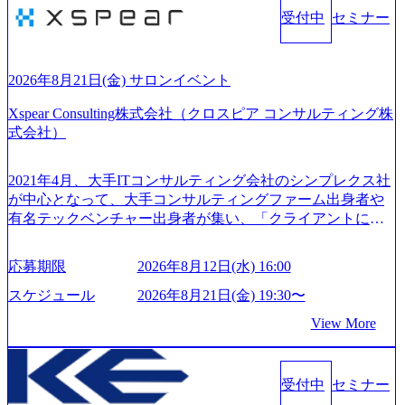
やグチを言わない BE CRAZY熱狂しよう 10倍思考で攻め
としたサービスを提供している。 ​- - 2018年から6年連続で
受付中
セミナー
る、失敗を恐れずにふみだす、執着心をもって没頭する O
「働きがいのある会社ベストカンパニー」に選出され、社
WNERSHIP当事者であろう みずから決めてみずから動く、
員モチベーションが高いと評価されている。 ​ 大手コンサル
全体最適で考える、チームを巻き込む SPEEDスピードにこ
ティングファームやSIer、事業会社出身者など、多様な経歴
だわろう 今すぐ決める、すばやく動く、まず成果物をだす
2026年8月21日(金) サロンイベント
の社員が活躍している。 年間休日120日以上、完全週休2日
GRITやり抜こう 逆境でもブレずに続ける、改善サイクルを
制、有給休暇初年度10日（消化率46.3%）、特別休暇5日な
Xspear Consulting株式会社（クロスピア コンサルティング株
回す、結果が出るまでやり抜く 2026年8月14日(金) 19:00〜2
ど、充実した休暇制度を整備している。 ​ 月平均残業時間は
式会社）
0:00 (60分) 2026年8月7日(金) 16:00 本説明会は、選考の前段
25時間であり、ワークライフバランスを重視した働き方が
として「まず会社を知っていただく場」として設けたもの
可能である。 ​ スポレク制度や入社者歓迎会、全社員集会、
です。評価の場ではないため、キャリアを検討中の段階の
2021年4月、大手ITコンサルティング会社のシンプレクス社
リフレッシュ休暇など、社員同士の交流や健康をサポート
方にもご参加いただけます。 連休中の平日夜という日程の
が中心となって、大手コンサルティングファーム出身者や
する取り組みが充実している。 2026年8月13日(木) 19:00～2
ため、在職中の方も有給を取得することなく、現職への配
有名テックベンチャー出身者が集い、「クライアントにと
0:30予定 2026年8月7日(金) 16:00 コンサル業界の動向や業務
慮なくご参加いただけます。帰省先からのオンライン参加
って真のデジタルトランスフォーメーションを創造した
内容・会社説明・匿名の質問コーナーなどを盛り込んだ業
も可能です。 ● 当日のプログラム ・会社説明(40分) 教育
い」という想いの下で立ち上げた新鋭ファーム テクノロジ
界セミナーを実施しています。 ●前回開催時のアンケート
応募期限
2026年8月12日(水) 16:00
旅行事業の内容とビジネスモデル/今後の構想・事業展開/入
ーがビジネスの成功に大きな影響力を持つDX時代におい
結果 満足度：100％ 感想一例：「コンサルタントへのイメ
社後のキャリアパス ・質疑応答(20分) オンライン (Google M
て、20年以上にわたってFintech業界を中心に最先端テクノ
スケジュール
2026年8月21日(金) 19:30〜
ージのぼんやりしていた部分が明確になりました」「業界
eet) ・営業・マーケティングなど、ビジネスサイドでのキャ
ロジーを提供してきたシンプレクスのノウハウを活かしつ
の全体感や実際に働いていらっしゃる方の体感的なお話を
View More
リアを検討されている方 ・転職を具体的に決めてはいない
つ、あらゆる業種・業界のクライアントの企業価値の最大
伺うことができ、参考になりました」 オンライン(ZOO
が、情報収集を進めたい段階の方 ・東京・大阪での勤務を
化を支援するために、戦略策定、組織改革、人材育成、業
M)
希望される方
務改善、実行支援などのコンサルティングサービスを一気
受付中
セミナー
通貫で提供するのが特徴（いわゆる総合コンサルティング