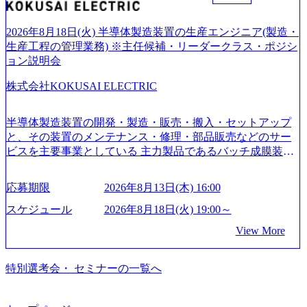
ファーム） 社名の由来は”DXエリアにSpir（槍）を指して
切り開く””simplexないでは金融以外の領域にX（クロス）し
ていく”という位置づけ 一昔前は金融が強い企業として認知
2026年8月18日(火) 半導体製造装置の生産エンジニア(製造・
されていたが、現在金融の売上割合は全体の3割。現在はTo
生産工程の管理業務) ※主任候補・リーダークラス・ポジシ
C事業を始め、パブリック、製造業、通信、エンタメ、教
ョン説明会
育、保健など幅広く強みのあるファーム。 ワンプール制で
株式会社KOKUSAI ELECTRIC
はあるが、社員の興味のある分野やスキルを活用したいな
どの希望は考慮してのアサイン。 そのため、専門性を身に
着けたい方でも幅広に経験を積みたい方でも、キャリア形
半導体製造装置の開発・製造・販売・搬入・セットアップ
成が柔軟に可能な環境である。 https://storage.googleapis.com/
と、その装置のメンテナンス・修理・部品販売などのサー
our-vision-production.appspot.com/public/images/20240925204135
ビスを主要事業としている 主力製品であるバッチ成膜装置
_93b1bff3-f71c-4bc9-8bd9-72a8a4826007_1200x554.webp https://
は、世界中の半導体デバイスメーカーから高く評価され、
storage.googleapis.com/our-vision-production.appspot.com/public/i
世界トップクラスのシェアを有している 技術と対話を通じ
mages/20250502152751_46c65543-87ef-4e86-a85a-8649e1c532f9
応募期限
2026年8月13日(木) 16:00
て未来を創造し、社会課題の解決に貢献することを目指し
_956x512.webp https://storage.googleapis.com/our-vision-producti
on.appspot.com/public/images/20250502152804_ba6aaa1a-9ffc-4f
ている Mission:私たちの技術/私たちの対話 Vision:夢を未来
スケジュール
2026年8月18日(火) 19:00～
2a-9b40-06fff8ee19af_961x517.webp https://storage.googleapis.co
につなぐベストパートナー Value:私たちの技術/私たちの対
View More
m/our-vision-production.appspot.com/public/images/202505021528
話 IoT社会の浸透、AIの加速等により半導体需要は世界中で
31_721b100c-62c9-4258-aa0e-97182898115f_960x510.webp シ
急伸長しており、それに伴い半導体製造装置の需要も伸長
ンプレクス社は、FinTech領域に強みを持つITコンサルティ
中 https://storage.googleapis.com/our-vision-production.appspot.co
特別選考会・ セミナーの一覧へ
ング会社で、NRI、NTTDATAと同じく世界のFinTech Ranki
m/public/images/20260224131045_0fee4978-bb25-43a7-a367-542
ngsTop 100企業にも選出されている。ITコンサルティング、
6b95cd599_1200x543.webp https://storage.googleapis.com/our-visi
開発、運用保守と言った全工程を行う「一気通貫体制」が
on-production.appspot.com/public/images/20260224131052_2abe7