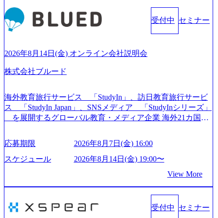
すく魅力的な環境が整っているため、定着率が高いことか
ら「働きがいのある会社」に4年連続ベストカンパニーに選
受付中
セミナー
出されている。 残業時間は平均30時間程度 事業/IT戦略立案
や各種プロジェクトマネジメント、最先端テクノロジーの
導入支援までワンストップでサービスを提供する。「世界
をデザインする」というビジョンを掲げ、クライアント目
2026年8月14日(金) オンライン会社説明会
線のきめ細やかな気配りで、クライアントが本当に求めて
株式会社ブルード
いることは何かを追究し、本当に価値のある成果を提供し
ている。 2015年創業ながら、従業員数が1年で300人強増加
の736名（2024年1月）に到達。上場を目指し、さらに採用
海外教育旅行サービス 「StudyIn」、訪日教育旅行サービ
のスピードを上げている。 人にフォーカスをして急成長す
ス 「StudyIn Japan」、SNSメディア 「StudyInシリーズ」
る唯一無二のコンサルティングファーム【株式会社ノース
を展開するグローバル教育・メディア企業 海外21カ国と
サンド 執行役員新山氏、庄司氏インタビュー】 (https://my-vi
の取引実績と2,000校以上の提携教育機関を活用し、海外教
sion.co.jp/consulting-firm/northsand/interview01) ノースサンドは
育支援サービスを提供している 動画メディア事業を基盤と
応募期限
2026年8月7日(金) 16:00
2015年に設立され、前年比205%の売上成長を遂げるなど、
して、留学支援・訪日教育旅行・SNSマーケティング事業
急速な成長を遂げている。 ​ 新規事業立案から業務改革、IT
を展開している Mission:より多くの人に、グローバルという
スケジュール
2026年8月14日(金) 19:00〜
戦略立案、IT導入までをワンストップで提供するコンサル
選択肢を Vision:世界を代表する、ライフチェンジ・インフ
View More
ティングファームである。 ​- 2025年1月時点で従業員数1,209
ラになる Value： INTEGRITY誠実であろう 素直に心を開い
名を擁し、事業拡大を続けている。 「人」にフォーカスを
て伝える、自責かつ利他の精神で動く、謙虚な姿勢でウソ
当てたコンサルティング会社として、社員の人間力を強み
やグチを言わない BE CRAZY熱狂しよう 10倍思考で攻め
としたサービスを提供している。 ​- - 2018年から6年連続で
受付中
セミナー
る、失敗を恐れずにふみだす、執着心をもって没頭する O
「働きがいのある会社ベストカンパニー」に選出され、社