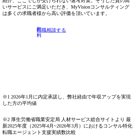
紹介、ここでしか受けられない選考対策。そうした質の高
だければと存じます。
自己成長機会が多く、新たなチャレンジが可能 100名規模に
いサービスにご満足いただき、MyVisionコンサルティング
も関わらず、外資系戦略コンサルティングファームや総合
は多くの求職者様から高い評価を頂いています。
系コンサルティングファームをはじめ、メーカー、ITベン
チャー、外資系金融機関など多彩な出自で構成されてお
無
転職相談する
り、常に刺激を受けながらプロジェクトワークが可能 総合
料
コンサルティングファームの名の通り、全方位のクライア
ントに対して様々なプロジェクトが存在しており、手を上
げれば常に新しいテーマのチャレンジ機会を提供している
（ワンプール制） そのため、全体の離職率10％以下、未経
験3年未満の離職率は0％と驚異の定着率を誇る 大手ファー
ムと同水準以上の報酬制度であり、ファーム経験者の場合
は、転職時報酬アップが基本 強く「個人」の成⾧を重視す
るカルチャーであり、昇進に枠もなく、今ならReadyになれ
ば上がれる環境となっている 安定した経営環境の下、コン
サルティングファームの立ち上げフェーズに関わることが
※1 2026年1月に内定承諾し、弊社経由で年収アップを実現
できる 豊富な経験を持つコンサル経験者の場合は、自らチ
した方の平均値
ームを立ち上げることが可能 裁量をもった営業活動、デリ
バリー活動ができる(スタートアップとの協業、新規ソリュ
※2 厚生労働省職業安定局 人材サービス総合サイトより 最
ーションの開発 など) シンプレクスの顧客基盤、エンジニ
新2025年度（2025年4月~2026年3月）におけるコンサル特化
アケイパビリティを活かた確度の高い事業立ち上げが経験
転職エージェント支援実績数比較
できる 2026年8月21日(金) 19:30〜21:30 (19:20開場) 2026年8