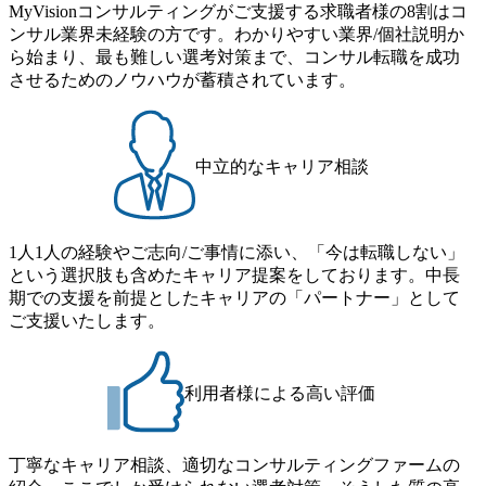
を取得 (https://www.agara.co.jp/article/382811) シンプレクスと
MyVisionコンサルティングがご支援する求職者様の8割はコ
日2時間15分まで、始業・終業時刻の繰り上げ・繰り下げが
Xspear Consultingが、東京都港区の行政手続き100%デジタル
ンサル業界未経験の方です。わかりやすい業界/個社説明か
可能 子の看護休暇： 子1人につき5日まで取得でき、1時間
化を支援 (https://www.afpbb.com/articles/-/3520247) 【未経験
ら始まり、最も難しい選考対策まで、コンサル転職を成功
単位で取得することも可能 家族看護休暇： 5日まで取得で
者】 ・年収UPでのオファー ・ワンプールで様々なインダ
させるためのノウハウが蓄積されています。
き、1時間単位で取得することも可能 【独身寮、住宅手当制
ストリーやソリューションを裁量をもって経験できる ・上
度など】 独身寮：富山事業所の近くに、白風寮と青風寮の2
流工程、先端技術を学べる環境 【コンサルファーム経験
つの寮があり、以下の入居基準を満たす方が入居可能で
者】 ・専門領域に軸足を置きながら、他領域にもチャレン
す。 ＜入居基準＞ ・満33歳までの独身者 ・自宅から勤務地
ジできる環境 ・タイトルアップでのオファー ・現職ファー
中立的なキャリア相談
までの通勤総時間が2時間を超えること 住宅手当： 本社の
ムより高いオファー年収 ・実力主義でプロモーションでき
近くには独身寮や社宅等が無いため、条件を満たす方には
る（ダブルスキップもあり） ・週に1度のアサインｍｔｇで
住宅手当を支給します。 また、独身寮は男性のみの入居と
こまめに社員のキャリアについて検討してもらえる。結
なるため、入居基準を満たす女性には住宅手当を支給しま
1人1人の経験やご志向/ご事情に添い、「今は転職しない」
果、なりたいキャリアを反映できるｐｊにアサインしても
す。 住宅手当は、一般賃貸物件を従業員が契約し、規程で
という選択肢も含めたキャリア提案をしております。中長
らえる ・シンプレクスというテクノロジーに強い部隊がい
定める金額を会社が支払います。 その他： 採用時や転勤等
期での支援を前提としたキャリアの「パートナー」として
るため、エンジニアの視点からも協業しクライアントへ価
による引っ越し費用は、会社が負担します。 2026年8月18日
ご支援いたします。
値提供できる ・デリバリー中心の案件もあればセールス中
(火) 19:00～20:00 2026年8月13日(木) 16:00 応募をご検討され
心の案件もあり、個々の裁量や得意領域に合わせた売り上
ている方を対象に、会社説明会を実施予定です。 ● 求人名
げの立て方を選べる ここ1年で社員数60名⇒100名超、売上
・【富山】半導体製造装置の生産エンジニア(製造・生産工
今期18億円⇒来期30億円（いずれも約170％アップ）と急成
利用者様による高い評価
程の管理業務) ※主任候補・リーダークラス ・【砺波】半
長中のファームである また、成長中ファームのため優秀な
導体製造装置の生産エンジニア(製造・生産工程の管理業務)
上司の近くで働けるチャンスも多い(ボストン・コンサルテ
※主任候補・リーダークラス オンライン (Microsoft Teams)
ィング・グループ出身者等 (https://www.xspear.co.jp/member/ta
丁寧なキャリア相談、適切なコンサルティングファームの
※顔出しは不要です。ご質問頂く際のみ、顔出ししていた
keto_kajita/)） 多様なメンバー、多様なプロジェクトによる