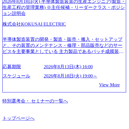
ていく”という位置づけ 一昔前は金融が強い企業として認知
2026年8月18日(火) 半導体製造装置の生産エンジニア(製造・
されていたが、現在金融の売上割合は全体の3割。現在はTo
生産工程の管理業務) ※主任候補・リーダークラス・ポジシ
C事業を始め、パブリック、製造業、通信、エンタメ、教
ョン説明会
育、保健など幅広く強みのあるファーム。 ワンプール制で
株式会社KOKUSAI ELECTRIC
はあるが、社員の興味のある分野やスキルを活用したいな
どの希望は考慮してのアサイン。 そのため、専門性を身に
着けたい方でも幅広に経験を積みたい方でも、キャリア形
半導体製造装置の開発・製造・販売・搬入・セットアップ
成が柔軟に可能な環境である。 https://storage.googleapis.com/
と、その装置のメンテナンス・修理・部品販売などのサー
our-vision-production.appspot.com/public/images/20240925204135
ビスを主要事業としている 主力製品であるバッチ成膜装置
_93b1bff3-f71c-4bc9-8bd9-72a8a4826007_1200x554.webp https://
は、世界中の半導体デバイスメーカーから高く評価され、
storage.googleapis.com/our-vision-production.appspot.com/public/i
世界トップクラスのシェアを有している 技術と対話を通じ
mages/20250502152751_46c65543-87ef-4e86-a85a-8649e1c532f9
応募期限
2026年8月13日(木) 16:00
て未来を創造し、社会課題の解決に貢献することを目指し
_956x512.webp https://storage.googleapis.com/our-vision-producti
on.appspot.com/public/images/20250502152804_ba6aaa1a-9ffc-4f
ている Mission:私たちの技術/私たちの対話 Vision:夢を未来
スケジュール
2026年8月18日(火) 19:00～
2a-9b40-06fff8ee19af_961x517.webp https://storage.googleapis.co
につなぐベストパートナー Value:私たちの技術/私たちの対
View More
m/our-vision-production.appspot.com/public/images/202505021528
話 IoT社会の浸透、AIの加速等により半導体需要は世界中で
31_721b100c-62c9-4258-aa0e-97182898115f_960x510.webp シ
急伸長しており、それに伴い半導体製造装置の需要も伸長
ンプレクス社は、FinTech領域に強みを持つITコンサルティ
中 https://storage.googleapis.com/our-vision-production.appspot.co
特別選考会・ セミナーの一覧へ
ング会社で、NRI、NTTDATAと同じく世界のFinTech Ranki
m/public/images/20260224131045_0fee4978-bb25-43a7-a367-542
ngsTop 100企業にも選出されている。ITコンサルティング、
6b95cd599_1200x543.webp https://storage.googleapis.com/our-visi
開発、運用保守と言った全工程を行う「一気通貫体制」が
on-production.appspot.com/public/images/20260224131052_2abe7
トップページへ
特長 ビジネスへの深い理解を持つコンサルタントが集うXs
cb8-329e-4a45-a8f5-73d9728b2cd7_1200x486.webp https://storag
e.googleapis.com/our-vision-production.appspot.com/public/image
pearと、最先端テクノロジーに深い知見を持つシンプレクス