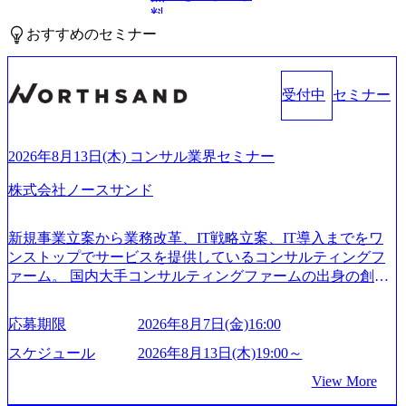
料
おすすめのセミナー
受付中
セミナー
2026年8月13日(木) コンサル業界セミナー
株式会社ノースサンド
新規事業立案から業務改革、IT戦略立案、IT導入までをワ
ンストップでサービスを提供しているコンサルティングフ
ァーム。 国内大手コンサルティングファームの出身の創業
メンバーが、「クライアントの求めていることに対して、
もっと自由に誠実に提案できる会社をつくりたい」「胸を
応募期限
2026年8月7日(金)16:00
張って会社が好きだと言えるような家族的な組織をつくり
たい」という想いで会社を設立 PwC・アクセンチュアとい
スケジュール
2026年8月13日(木)19:00～
った大手コンサルティングファームをはじめ、SIerや事業会
View More
社出身者など、様々な経歴の社員が活躍しており、働きや