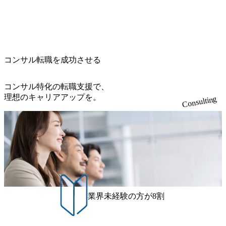
s/20260224131100_d8b3379f-6e64-4566-aea4-924f21977d35_120
社またはグループ会社との協力体制を築いている Xspear社
0x460.webp https://storage.googleapis.com/our-vision-production.a
はあくまでもコンサルティングファームであり、システム
ppspot.com/public/images/20260224131116_05d25aab-49d6-4429-
開発を担当することはない https://storage.googleapis.com/our-vi
810e-138e27965ee8_1200x386.webp グローバル人財育成を目
sion-production.appspot.com/public/images/20240925204111_caa9
的とした「語学研修」、効果的なプレゼンのポイントを掴
4e4b-6aae-45a6-a0ce-b98154c816a2_1153x543.webp メンバー情
み実践に強くなるための「プレゼン研修」、自社キャリア
報 (https://www.xspear.co.jp/member/)一部抜粋 - 伊勢山 昇吾氏:
コンサル転職を成功させる
アドバイザーによる自身のキャリア構築をめざす「キャリ
ベイカレントにてIT戦略立案から実装支援を軸に、様々な
ア開発研修」などがある 生産現場を含む全部門でフレック
業界で新規事業戦略、成長戦略、PMI推進、業務改革等の幅
スタイム制度を実施しており、月単位の決められた労働時
コンサル特化の転職支援で、
広いプロジェクトに従事 - 鈴木健仁氏：新卒でベイカレン
間の範囲内で、出社・退社の時刻を社員の自己裁量に委
理想のキャリアアップを。
Consulting
トに入社し最年少ディレクターを経てXspearに参画 - 梶田
ね、ワークライフバランスを図りながら効率的に働くこと
威人氏：BCG出身。金融業界における戦略策定、DX戦略立
ができる 【休日】 土日祝休みの完全週休2日制 2025年度の
案、人事組織テーマに強みを持ち、メディア・エンタメ業
年間休日は125日（GW8日、夏季9日、年末年始9日） 有給
界においてはDX戦略立案、NFT等の新規事業立案を得意と
休暇は年間24日（4月1日入社の場合）で、入社日に付与さ
する。 - 藏満 一馬氏：アクセンチュア出身。金融業界を中
れます。 年次有給休暇の残日数は、翌年度に繰り越すこと
心に、DX戦略策定、新規事業立案、組織変革、規制対応等
ができます。 慶弔休暇は、事由により取得可能日数は異な
の幅広いプロジェクトを主導する。 - 天野 善仁氏：19卒Pw
りますが、3～7日の連続休暇を取得できます。 リフレッシ
C出身。Xspear最年少シニアマネージャー 社員インタビュー
ュ休暇は、規程で定める勤続年数ごとに、連続5日のリフレ
ページ (https://www.xspear.co.jp/career/interviews/) 戦略だけの
ッシュ休暇を取得できます。 【育児や子の看護、介護など
業界未経験の方が8割
コンサルは終わり──コンサル業界の風雲児に聞く。“これ
の制度】 育児休暇： 対象：小学校1年修了時の3月31日まで
から”のコンサルの在り方 (https://www.businessinsider.jp/articl
の子を育てるすべての従業員※期間：通算3年間 短時間勤
e/20250205-simplex-xspear/) Xspear Consultingがえるぼし認定
務： 対象：小学校卒業までの子を育てるすべての従業員 1