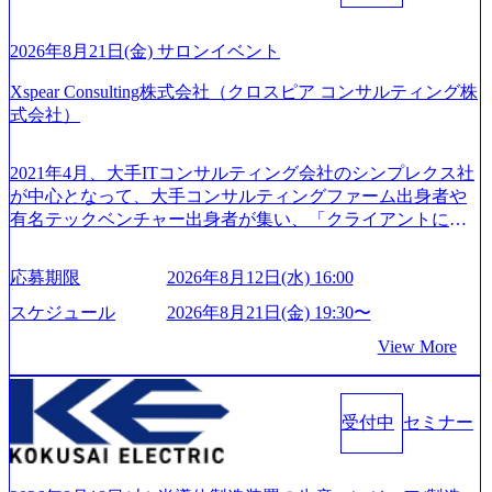
WNERSHIP当事者であろう みずから決めてみずから動く、
員モチベーションが高いと評価されている。 ​ 大手コンサル
全体最適で考える、チームを巻き込む SPEEDスピードにこ
ティングファームやSIer、事業会社出身者など、多様な経歴
だわろう 今すぐ決める、すばやく動く、まず成果物をだす
2026年8月21日(金) サロンイベント
の社員が活躍している。 年間休日120日以上、完全週休2日
GRITやり抜こう 逆境でもブレずに続ける、改善サイクルを
制、有給休暇初年度10日（消化率46.3%）、特別休暇5日な
Xspear Consulting株式会社（クロスピア コンサルティング株
回す、結果が出るまでやり抜く 2026年8月14日(金) 19:00〜2
ど、充実した休暇制度を整備している。 ​ 月平均残業時間は
式会社）
0:00 (60分) 2026年8月7日(金) 16:00 本説明会は、選考の前段
25時間であり、ワークライフバランスを重視した働き方が
として「まず会社を知っていただく場」として設けたもの
可能である。 ​ スポレク制度や入社者歓迎会、全社員集会、
です。評価の場ではないため、キャリアを検討中の段階の
2021年4月、大手ITコンサルティング会社のシンプレクス社
リフレッシュ休暇など、社員同士の交流や健康をサポート
方にもご参加いただけます。 連休中の平日夜という日程の
が中心となって、大手コンサルティングファーム出身者や
する取り組みが充実している。 2026年8月13日(木) 19:00～2
ため、在職中の方も有給を取得することなく、現職への配
有名テックベンチャー出身者が集い、「クライアントにと
0:30予定 2026年8月7日(金) 16:00 コンサル業界の動向や業務
慮なくご参加いただけます。帰省先からのオンライン参加
って真のデジタルトランスフォーメーションを創造した
内容・会社説明・匿名の質問コーナーなどを盛り込んだ業
も可能です。 ● 当日のプログラム ・会社説明(40分) 教育
い」という想いの下で立ち上げた新鋭ファーム テクノロジ
界セミナーを実施しています。 ●前回開催時のアンケート
応募期限
2026年8月12日(水) 16:00
旅行事業の内容とビジネスモデル/今後の構想・事業展開/入
ーがビジネスの成功に大きな影響力を持つDX時代におい
結果 満足度：100％ 感想一例：「コンサルタントへのイメ
社後のキャリアパス ・質疑応答(20分) オンライン (Google M
て、20年以上にわたってFintech業界を中心に最先端テクノ
スケジュール
2026年8月21日(金) 19:30〜
ージのぼんやりしていた部分が明確になりました」「業界
eet) ・営業・マーケティングなど、ビジネスサイドでのキャ
ロジーを提供してきたシンプレクスのノウハウを活かしつ
の全体感や実際に働いていらっしゃる方の体感的なお話を
View More
リアを検討されている方 ・転職を具体的に決めてはいない
つ、あらゆる業種・業界のクライアントの企業価値の最大
伺うことができ、参考になりました」 オンライン(ZOO
が、情報収集を進めたい段階の方 ・東京・大阪での勤務を
化を支援するために、戦略策定、組織改革、人材育成、業
M)
希望される方
務改善、実行支援などのコンサルティングサービスを一気
受付中
セミナー
通貫で提供するのが特徴（いわゆる総合コンサルティング
ファーム） 社名の由来は”DXエリアにSpir（槍）を指して
切り開く””simplexないでは金融以外の領域にX（クロス）し