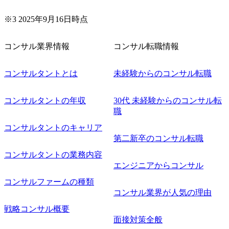
月12日(水) 16:00 ※参加状況によっては抽選とさせていただ
く可能性がございます。 このたび、ファーム経験者の方を
※3 2025年9月16日時点
対象にした懇親会形式の採用イベント「サロンイベント」
を開催いたします。 カジュアルな場で現場社員と直接交流
コンサル業界情報
コンサル転職情報
できる機会ですので、ぜひご参加ください。 当日はXspear
Consulting代表取締役の早田とMDやその他現場社員が複数
名参加する予定です！ ●費用 : 無料 虎ノ門ヒルズ付近 ※詳
コンサルタントとは
未経験からのコンサル転職
細な場所については参加者の方へ個別でご連絡いたしま
す。 コンサルファームにてマネージャー以上の職務を担当
コンサルタントの年収
30代 未経験からのコンサル転
している方
職
コンサルタントのキャリア
第二新卒のコンサル転職
コンサルタントの業務内容
エンジニアからコンサル
コンサルファームの種類
コンサル業界が人気の理由
戦略コンサル概要
面接対策全般