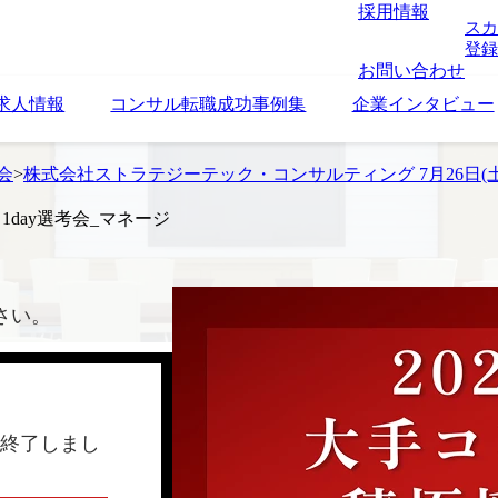
採用情報
スカ
登録
お問い合わせ
求人情報
コンサル転職成功事例集
企業インタビュー
考会
>
株式会社ストラテジーテック・コンサルティング 7月26日(土)
1day選考会_マネージ
さい。
終了しまし