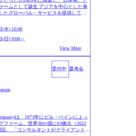
だったが2003年に脱退し、 日本発、ア
/post-288838) プラダ：ラグジュアリー製品のパーソナ
細 デジタルイノベーション事業部でのポジ
ァームとして誕生 アジアを中心とした海
/case-studies/song/prada-luxury-product-c
キル、そして適性や志向性に合わせて、以
したグローバル・サービスを提供してい
s://www.accenture.com/jp-ja/case-stud
す。 ※本求人はレバテック株式会社の雇
uild Beyond As One ®.』をブラ
utical)（ストラテジー & コンサルティング） ソフトバ
出向いての作業も発生します。 ＜ITコン
革を通じて社会や産業の課題を解決し、
ld 2020」でマーケ＆営業のDX実現 (http
(水) 16:00
aaS系の領域において、大手・ベンチャ
クライアント変革の確実な実現と社会的
s/communications-media/softbank)（通信） 経済産
決支援を行います。 直近の案件では、大
Cとの戦略的資本提携も実現して、現在は
(日) 9:00～
「保安ネット」を構築。省庁DXの先進事
(概念実証)支援から構想策定、開発マネジ
改革、IT、組織・人事、アウトソーシン
studies/public-service/meti-industry-safety-
View More
す。 生成AIなどの最新技術とシステム
6,000名を超えるプロフェッショナルを
P HANAの導入で基幹システムを刷新 (htt
貢献します。 ＜PL/PM＞ 顧客の要望
、情報通信、公共事業など幅広い分野をク
s/consumer-goods-services/calbee)（消費財・サ
ャイル開発による開発支援までを一気通
日本市場No.1を誇り、全世界で6,400件
024年5月時点）の社員を擁し、世界120以
クト提案・推進の中核として、企画・要件
受付中
選考会
SAP認定コンサルタント資格を取得してい
る 日本では2.3万人以上の従業員を擁し
る管理業務に加え、最上流での現状分
件のSAP S/4HANA®認定コンサルタント
営業利益率も約15％と驚異的な数字となっ
定、品質改善なども推進していただきま
プロジェクト実績と蓄積されたノウハウ
で4倍近くの成長を遂げていることから、
イム案件メインです。 要件定義～設計～開
発し、それらを活用してお客様に最適なS
ogram
術者を抱えており、アビームコンサルティ
まで一気通貫でご担当いただきます。 参
age.googleapis.com/our-vision-prod
コンサルタント制度の有資格者数が多く、
担当いただき、当社の社員が業務面をサ
5132728_996dc8f2-7d54-42b9-a7ae-8c532c52d3
ただきます。 ＜QAエンジニア＞ 本質
社資料 (https://www.abeam.com/conte
ス」が存在し、本ツールを活用で上司の
の上流(コンサルティング領域)から参画い
onsultingCompanyProfile_jpn_4.pdf) 『SAP A
mpany)は、1973年にビル・ベインによっ
者は年間約1,000名） 残業時間や有休
画提案、そして実行までを一気通貫で支援
4』において優秀賞「プロジェクト・アワード」を受
ァーム。世界38か国に63拠点（2022
で、実行前後で離職率を半減させることに
通じて顧客の要望や提案を柔軟に取り入れ
/000000010.000123981.html) アビームコンサルティ
に開設。 「コンサルタントがクライアントに
しているほか、在宅勤務制度の全社展開、
の提案がサービスに直接反映されやす
tps://www.nikkan.co.jp/articl