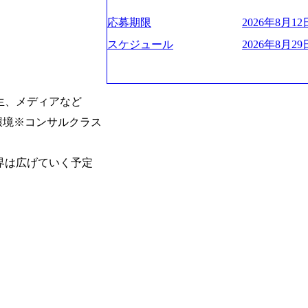
お届けするのは単なるレポートではなく
ハラスメント抑止に向けた研修の拡充、
く、高い貢献度を実感できます。 ● 勤務地 東京都渋谷区渋谷3丁目6-7 渋谷
es/view/00694812) “失われた30年
ベインは1973年に創業された。クライ
進する 育休取得率は男性65%、女性10
ワー 事業所内禁煙(入居する施設に喫煙
s://www.businessinsider.jp/pos
応募期限
2026年8月12日
よう、カスタマイズされた戦略を策定し
管理職率も21.8%（2023年12月時点）と
の喫煙を全面的に禁止 ・禁煙サポート制度
の可視化を支援 「インパクト加重会計
行動に落とし込んでいる。 徹底した「
スケジュール
2026年8月29日
日(土) 面接枠 ①10時開始、②11時開始、③12時開始 2026年8月10日(月) 16:00 各回5
れかのご経験をお持ちの方 ・システム・
トを算出 (https://prtimes.jp/main/html/rd
テンシャル実現を目標に、具体的に目に
0分程度を想定 オンライン 書類選考通過
義～基本設計など上流経験2年以上 ・PM
て20年近く成長を続けており、2022年3月
社戦略やトランスフォーメーション案件
詳細設計までのいずれかの上流工程の経
破が目前となった 2023年4月1日時点で
るものとして「True North」（真北
験 ・お客様との折衝経験、交渉経験 ・
数の規模のコンサルティング会社となり
傾いて見えるTrue Northとは磁北で
生、メディアなど
組まれたご経験 ・アジャイル/スクラムへ
業的な柔らかい雰囲気が特徴的で、従業
答えや、単に理論的に正しいが実行不可
シップが取れる方/一人称で主体的に動け
環境※コンサルクラス
たオンボーディング支援(入社時に10日
値を追求した本当の答えを提供したい、
素直に受け取れる方 ・推進力のある方
魅力に感じ、他Big4ではなくアビームを
る信念であり、カルチャーにもなってい
じめとしたシステム、とイメージされる
プロジェクトへのアサインや海外オフィ
界は広げていく予定
や新規事業立案などのトップラインを上
ている。東京オフィスに来るグローバル
ーツ&エンターテイメント領域ではBig
ムで活動している。プロボノ活動にも力
を誇る 社員の多様化する生活スタイル
Oなどの非営利団体に無償でコンサルティン
場環境を実現するため、さまざまなサポ
(土) の対面Kick-offイベントを皮切り
性の活躍推進などの取り組み、また、フ
8月29日(土)10:00～13:30 2026年8月12日(水
度、フルリモート制度などの多様な働き
kyo Be Bold Program (女性候
026年8月23日(日) 9:00～18:00終了 2026年
ライアントに斬新なソリューションを提
ainable SCM SU 1day選考会を開催い
に、チームのダイバーシティは欠かせま
「物流・調達コストの構造改革」といっ
持つ女性の皆様に多数ご参画頂きたいと考
トがこれから取組むべき「グリーントラ
経験では難しいのではないか」、「実際