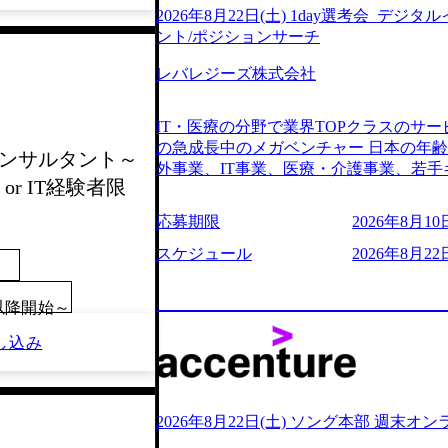
2026年8月22日(土) 1day選考会_デ
ント/ポジションサーチ
レバレジーズ株式会社
IT・医療の分野で業界TOPクラスのサー
の急成長中のメガベンチャー 日本の年
会_コンサルタント～
外事業、IT事業、医療・介護事業、若手
r IT経験者限
業を展開する オールインハウスの組織
どの人員調達できる 独立資本経営をとっており
応募期限
2026年8月10日
orage.googleapis.com/our-vision-production
242d0de-3e54-4f03-b076-00318d5c0
スケジュール
2026年8月22日
明資料 (https://speakerdeck.com/leverages/lever
ng-xiang-ke) 「働く人」「事業・
00以降開始～
リアルを取り上げています！ (https://melev
大分県より「外国人留学生等受入環境整備事業委託業務
し込み
main/html/rd/p/000000612.0000
ム「NALYSYS」リリース (https://prtimes.jp/ma
YouTube（【公式】レバレジーズCh） (https://
レジーズで活躍するメンバー紹介！〜 管理職種編 〜 (
2026年8月22日(土) ソング本部 週末オ
h?v=RETwZKac2UI) レバレジーズで