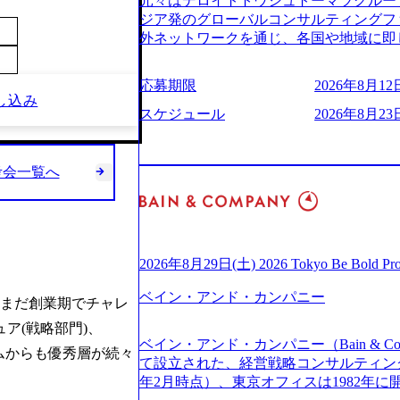
元々はデロイトトウシュトーマツグループ
(https://www.businessinsider.jp
適性検査をご受検いただきます。 ● 詳
ジア発のグローバルコンサルティングフ
ライゼーション (https://www.accenture.com/jp-ja
ションサーチになります。 ご経験やス
外ネットワークを通じ、各国や地域に即
ustomization) 大正製薬：ITカーブアウト支援 (http
下のいずれかの役割でご活躍いただきま
る日系最大級の総合コンサルティングファーム 『B
ies/consulting/taisho-pharmace
用となります。 ※案件によっては客先に
ンドメッセージに掲げ、企業や組織の変
ンク：初のオンライン開催「SoftBank Wor
応募期限
2026年8月12日
サルタント＞ Webアプリケーション、S
未来のありたい姿を実現するとともに、
し込み
s://www.accenture.com/jp-ja/case-studie
ー・スタートアップ企業に対する課題解
価値及び経済的価値の追求にも貢献 NE
スケジュール
2026年8月23日
業省：事業者の申請手続きを電子化する
規模基幹システムにおける最上流のPoC
NECのグループ会社であり、戦略、業務
例を実現 (https://www.accenture.com/jp-ja/case-
メント支援までを一気通貫で担当していま
グなどの専門知識と、豊富な経験を持つ約
network)（公共サービス） カルビー：SA
を活用し、顧客の業務革新と効率化の実現に
有する 金融、製造、流通、エネルギー
考会一覧へ
ps://www.accenture.com/jp-ja/case-studie
を深くヒアリングし、企画構想からアジ
ライアントとしている SAP領域においては
ービス） 世界49カ国に約73万人以上（2
貫で推進していただきます。 プロジェ
以上、日本国内で企業最多の5,399件の
上の国の企業を顧客に売上641億ドルを誇
定義からテストまでの一連の工程におけ
る また、日本国内企業として最多の3,200
ており(会計系BIG4を上回る規模感)、
析、顧客ヒアリング、戦略策定、技術選
資格も保有、さまざまな業界・業種での
ている、売上・従業員数共にこの8年間
す。 ＜SE＞ 参画いただく案件はプラ
を基に独自の方法論やテンプレートを開
2026年8月29日(土) 2026 Tokyo Be Bold Pr
今後も高い成長が見込まれる 多くの技
発～テスト～リリース・リリース後対応
APコンサルティングサービスを提供する https://stor
ングに続いて日本国内2番目にSAP認定
画当初はご経験に応じたフェーズからご
ベイン・アンド・カンパニー
uction.appspot.com/public/images/2024092
つまだ創業期でチャレ
特にIT領域に強みを持つ グローバルのポジションに自由に応募できる社内の転職
ポートしつつ、徐々に対応範囲を広げてい
d8_1200x678.webp アビームコンサルティング会
ア(戦略部門)、
ツール「キャリアズ・マーケットプレイ
的な品質向上を目的とし、プロジェクト
nt/dam/abeam/jp/ja/about/company/ABeamC
ベイン・アンド・カンパニー（Bain & Co
引き留めを受けずに移動が可能である（異動
ただきます。 課題選定から顧客への企
ムからも優秀層が続々
WARD OF EXCELLENCE 202
て設立された、経営戦略コンサルティングフ
取得率など約10項目を数値化すること
していただきます。 アジャイル開発を
賞 (https://prtimes.jp/main/html/rd/p
年2月時点）、東京オフィスは1982年
成功した 18時以降の会議を原則禁止と
ながら改善サイクルを回すため、ご自身
ング、社員の健康改善を支援 食事・睡眠など可視化 (ht