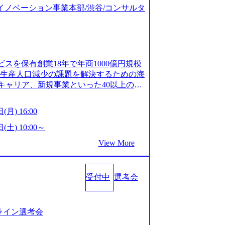
ジタルイノベーション事業本部/渋谷/コンサルタ
ビスを保有創業18年で年商1000億円規模
齢生産人口減少の課題を解決するための海
キャリア、新規事業といった40以上の事
体制をとっており社内で新しい事業開発な
、事業創造の自由度が高い https://st
(月) 16:00
.appspot.com/public/images/20240925162633_7
dff_1200x644.webp レバレジーズ株式会社 会社説
(土) 10:00～
ages-hui-she-shao-jie-zi-liao-zhong-tu-cai-yo
View More
サービス」「カルチャー」など、レバレジーズの
.leverages.jp/) レバレジーズグローバル、
」を受託 (https://prtimes.jp/
受付中
選考会
10591.html) レバレジーズ、モチベーション管理システ
in/html/rd/p/000000622.000010591.html)
www.youtube.com/@leveragesCh) レバ
https://www.youtube.com/watc
ンライン選考会
活躍するメンバー紹介！〜 営業職種編 〜 (http