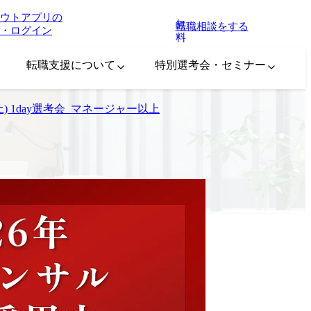
ウトアプリの
無
転職相談をする
・ログイン
料
転職支援について
特別選考会・セミナー
 1day選考会_マネージャー以上