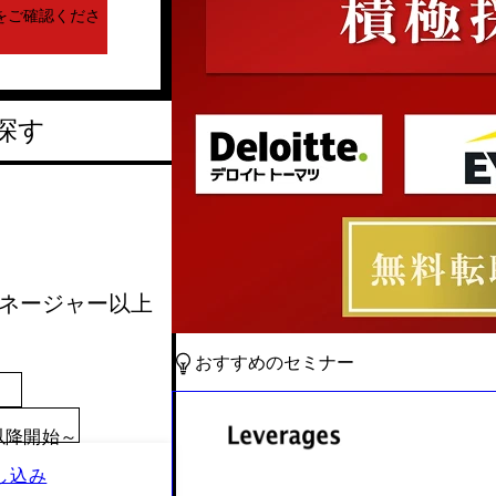
をご確認くださ
探す
会_マネージャー以上
おすすめのセミナー
00以降開始～
し込み