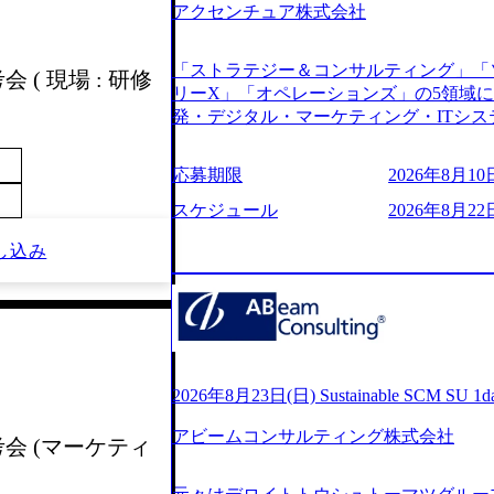
アクセンチュア株式会社
s://www.youtube.com/watch?v=
りながら安定した事業を展開し、高い安定
に1兆円を目指す日本にもなかなかない
「ストラテジー＆コンサルティング」「
 ( 現場 : 研修
130%成長 https://storage.googleapis.com/our-v
リーX」「オペレーションズ」の5領域
20251030164405_5c527843-d227-4df8-b86c-5
発・デジタル・マーケティング・ITシ
googleapis.com/our-vision-production.apps
からその実行的側面であるITサービスの
f6-0539-4887-84d7-34c8d8544226_
ファームである あらゆる産業において非常
上もの新規事業を立ち上げているため様
応募期限
2026年8月10日
ne Global 500社の80％以上の企
が活発であり、多様なスキルを1社で身
ジェクトは「ファーストリテイリングに
スケジュール
2026年8月22
かする「オールインハウス」型の組織体
のDX化支援」「ヴィヴィアン・ウエス
主体的かつ柔軟なキャリア形成が可能。 https://stora
し込み
ンサルティング活動のみならず、2021年にはKD
uction.appspot.com/public/images/2025103
を設立し、人工知能とデータアナリティ
88_1200x698.webp ## 働き方／
する活動や、デジタル人材育成の支援も盛んに行う 採
り、 働き甲斐のあるランキング、新卒注
e.com/content/dam/accenture/final/accenture
であり株主からの圧力がないため事業創
e.pdf#zoom=50) 女性の活躍について (https://www
て長期的な成長を若手に任せられる環境
inal/careers/corporate/document/wom
重視するため出社勤務。1日の労働時間平均9
ログ (https://www.accenture.com/jp-ja/b
2026年8月23日(日) Sustainable SCM SU 
年間データ、エンジニア組織） 2026年8月22日(
経営」 (https://business.nikkei.com/atc
日(月) 16:00 ※応募者が定員を上回
アビームコンサルティング株式会社
理由【コンサル業界俯瞰マップ】 (https://diamo
ていただきます。ご了承ください。 ● 当日
考会 (マーケティ
店出身者などマーケティングのトップ人材が集結するワケ 
説明会終了後、随時ご案内) ※全てリモ
e/detail/45446) エンジニアから
別に当日の面接案内をお送りいたします