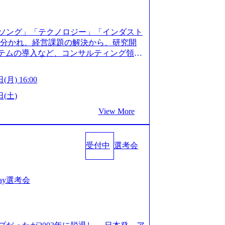
XJ7Eam0onXA) 創業以来黒字を維持し、急成長中であ
性を持つ企業へと成長している 10年後
メガベンチャー。創業から黒字経営。年間
ソング」「テクノロジー」「インダスト
ision-production.appspot.com/public/images/
に分かれ、経営課題の解決から、研究開
587f843fdf6_1200x471.webp https://storage.
ステムの導入など、コンサルティング領域
pot.com/public/images/20251030164946_dc0888
提供まで一貫して支援する総合系・IT系
1200x666.webp 年間100億円規模の投資の元、10以
に良質な顧客基盤を築いており、Fortu
々な業界を経験することが可能 社内転職
(月) 16:00
業をクライアントとして抱えている 手掛けたプロ
に着けることが可能 事業開発・運用を内包
おけるグローバル化」「資生堂グループ
日(土)
。社内スカウトや社内公募制度を用いて
トウッドの製品開発」など多岐にわたる コ
ge.googleapis.com/our-vision-prod
View More
DIと合弁会社「ARISE analytics」
0165942_70f09968-1b27-43e6-b849-1cd107c4f4
クス技術で新たなイノベーションを創出
WLB／待遇 内装8億円超のかっこいいオフィスがあ
用資料 (https://www.accentur
目ランキング受賞歴多数 あえての未上場
受付中
選考会
-com/document-2/Accenture-Recruiting-Brochur
造の自由度が高く、赤字事業でも投資し
.accenture.com/content/dam/accenture/f
 対面でのコミュニケーションメリットを
en-brochure.pdf#zoom=50) 社員発信のキャリアブ
.2時間、有休消化率81%(2024年度の
logs/japan-careers-blog) 江川社長が語る「105点
1day選考会
土) 10:00～最長16:00 2026年8月10
l/gen/19/00604/021600008/) 規模拡大で成功する
る場合は、厳正なる審査の上参加者を決定させ
nd.jp/articles/-/346218) 大手広告代理
の流れ 受付 → 会社説明会 → 面接(会社
(https://markezine.jp/articl
ートにて実施します。 ※参加される方に個
コンサルタントへ。会社に入って、何が変わった？
。 ※通常の選考フローと異なり、事前に