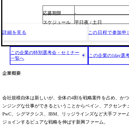
-
応募期限
スケジュール
平日夜 / 土日
詳細を見る
この日程で
参加申
この企業の特別選考会・セミナー
この企業の1day選
一覧へ
企業概要
会社規模自体は新しいが、全体の4割を戦略案件を占め、か
ンジングな仕事ができるということからベイン、アクセンチュ
PwC、シグマクシス、IBM、リッジラインズなど大手ファー
ジョインするピュアな戦略を伸ばす新興ファーム。