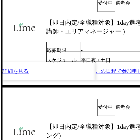
受付中
選考会
【即日内定/全職種対象】1day選考会
講師・エリアマネージャー )
-
応募期限
スケジュール
平日夜 / 土日
詳細を見る
この日程で
参加申
受付中
選考会
【即日内定/全職種対象】1day選
ング)