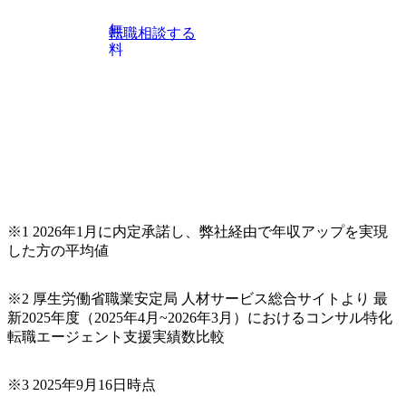
想策定、開発マネジメント支援までを一気通貫で担当して
います。 生成AIなどの最新技術とシステムを活用し、顧客
無
転職相談する
の業務革新と効率化の実現に貢献します。 ＜PL/PM＞ 顧客
料
の要望を深くヒアリングし、企画構想からアジャイル開発
による開発支援までを一気通貫で推進していただきます。
プロジェクト提案・推進の中核として、企画・要件定義か
らテストまでの一連の工程における管理業務に加え、最上
流での現状分析、顧客ヒアリング、戦略策定、技術選定、
品質改善なども推進していただきます。 ＜SE＞ 参画いただ
く案件はプライム案件メインです。 要件定義～設計～開発
～テスト～リリース・リリース後対応まで一気通貫でご担
当いただきます。 参画当初はご経験に応じたフェーズから
※1 2026年1月に内定承諾し、弊社経由で年収アップを実現
ご担当いただき、当社の社員が業務面をサポートしつつ、
した方の平均値
徐々に対応範囲を広げていただきます。 ＜QAエンジニア＞
本質的な品質向上を目的とし、プロジェクトの上流(コンサ
ルティング領域)から参画いただきます。 課題選定から顧客
※2 厚生労働省職業安定局 人材サービス総合サイトより 最
への企画提案、そして実行までを一気通貫で支援していた
新2025年度（2025年4月~2026年3月）におけるコンサル特化
だきます。 アジャイル開発を通じて顧客の要望や提案を柔
転職エージェント支援実績数比較
軟に取り入れながら改善サイクルを回すため、ご自身の提
案がサービスに直接反映されやすく、高い貢献度を実感で
※3 2025年9月16日時点
きます。 ● 勤務地 東京都渋谷区渋谷3丁目6-7 渋谷金王タワ
ー 事業所内禁煙(入居する施設に喫煙専用室あり) ・就業規