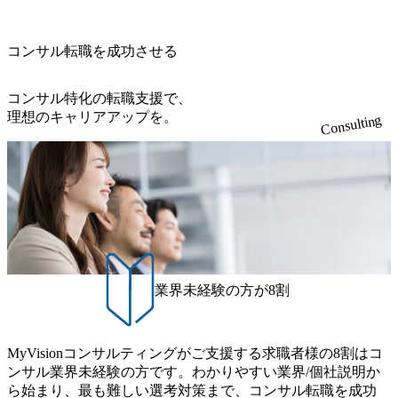
Tコンサル部門におけるコンサルティング経験5年以上 ● 戦
導入で基幹システムを刷新 (https://www.accenture.com/jp-ja/ca
ッジマネジメントを実施。 ● パートナー 複数の主要クライ
m/@leveragesCh) レバレジーズで活躍するメンバー紹介！〜
略コンサルタント ・4年生大学卒業に限る ・以下のいずれ
se-studies/consumer-goods-services/calbee)（消費財・サービ
アントの統括責任者を担う。主に業界/テーマの有識者とし
管理職種編 〜 (https://www.youtube.com/watch?v=RETwZKac2
かの実務経験を有する方 - MBB及び戦略ファームでのコ
ス） 世界49カ国に約73万人以上（2024年5月時点）の社員を
てプロジェクト全体の品質担保やマネジメント全般を担
コンサル転職を成功させる
UI) レバレジーズで活躍するメンバー紹介！〜 営業職種編
ンサルティング経験2年以上 - BIG4のStrategy部門におけ
擁し、世界120以上の国の企業を顧客に売上641億ドルを誇
当。会社経営の観点から、統括管理を実施。 ● 執行役員 コ
〜 (https://www.youtube.com/watch?v=XJ7Eam0onXA) 創業以
るコンサルティング経験2年以上 ● 求める人物像 ・高いコ
る 日本では2.3万人以上の従業員を擁しており(会計系BIG4
ンサルタントの総括責任者として、プロジェクトに関わ
来黒字を維持し、急成長中でありながら安定した事業を展
コンサル特化の転職支援で、
ミュニケーション能力をお持ちの方 ・最新のトレンド・テ
を上回る規模感)、営業利益率も約15％と驚異的な数字とな
り、クライアントとのリレーションを発展・拡大させるこ
開し、高い安定性を持つ企業へと成長している 10年後に1兆
理想のキャリアアップを。
ーマや事例にキャッチアップし、バイタリティーを持って
っている、売上・従業員数共にこの8年間で4倍近くの成長
Consulting
とをミッションとする。自社へ提言の質を常に高く担保す
円を目指す日本にもなかなかないメガベンチャー。創業か
チャレンジできる方 ・自らコンサル業界やクライアント動
を遂げていることから、今後も高い成長が見込まれる 多く
る責任を担う。 ● 裁量権 弊社は2019年11月に設立され、成
ら黒字経営。年間130%成長 https://storage.googleapis.com/our-
向を把握し、クライアントや自社への提案などに積極的に
の技術者を抱えており、アビームコンサルティングに続い
長期といわれるフェーズにあります。 事業・組織を拡大し
vision-production.appspot.com/public/images/20251030164405_5c
関わることができる方 ・スケジューリング(優先順位付け含
て日本国内2番目にSAP認定コンサルタント制度の有資格者
ていく時期のため、メンバーや組織がスケールしていく過
527843-d227-4df8-b86c-5587f843fdf6_1200x471.webp https://stor
む)など、ビジネスベーシックスキルが習得できている方
数が多く、特にIT領域に強みを持つ グローバルのポジショ
age.googleapis.com/our-vision-production.appspot.com/public/imag
程を体感できます。 また、希望者はパートナー以外でも大
ンに自由に応募できる社内の転職ツール「キャリアズ・マ
es/20251030164946_dc0888f6-0539-4887-84d7-34c8d8544226_1
手役員の方へのセールスにも参加できる環境です。 自ら案
200x666.webp 年間100億円規模の投資の元、10以上もの新規
ーケットプレイス」が存在し、本ツールを活用で上司の引
件を取り、プロジェクト体制を作っていくことも可能で
事業を立ち上げているため様々な業界を経験することが可
き留めを受けずに移動が可能である（異動者は年間約1,000
す。 ● 事業会社機能にも携われる 弊社にはコンサルティン
能 社内転職が活発であり、多様なスキルを1社で身に着ける
名） 残業時間や有休取得率など約10項目を数値化すること
グ事業以外にもSaaSプロダクト・メディア・地方創生事業
ことが可能 事業開発・運用を内包かする「オールインハウ
で、実行前後で離職率を半減させることに成功した 18時以
業界未経験の方が8割
があるため、上記事業に携わることも可能です。コンサル
ス」型の組織体。社内スカウトや社内公募制度を用いて主
降の会議を原則禁止としているほか、在宅勤務制度の全社
タントとしての経験を活かしながら自らプロダクト開発や
体的かつ柔軟なキャリア形成が可能。 https://storage.googleap
展開、ハラスメント抑止に向けた研修の拡充、社外窓口設
自社の業務改善ができます。(希望者のみとなります) ● BIG
is.com/our-vision-production.appspot.com/public/images/20251030
置など徹底的な仕組み化を推進する 育休取得率は男性6
4・アクセンチュアをはじめとした大手外資系コンサルファ
MyVisionコンサルティングがご支援する求職者様の8割はコ
165942_70f09968-1b27-43e6-b849-1cd107c4f488_1200x698.web
5%、女性100%と全国平均を上回る実績を持ち、女性の管理
ーム出身者が多く集まっています ● 平均年齢は35歳で、幅
ンサル業界未経験の方です。わかりやすい業界/個社説明か
p ## 働き方／WLB／待遇 内装8億円超のかっこいいオフィ
職率も21.8%（2023年12月時点）とフレキシブルな働き方を
広い年齢の方が活躍しています ● インダストリー・ソリュ
ら始まり、最も難しい選考対策まで、コンサル転職を成功
スがあり、 働き甲斐のあるランキング、新卒注目ランキン