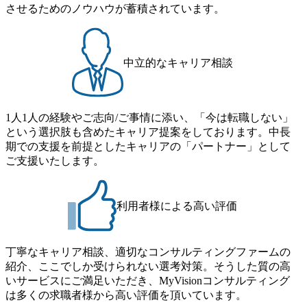
提供 2026年8月22日(土) 9:00～19:30頃 ※選考会参加人数に
ーションで区切られていない組織です(ワンプール制) ● 海外
させるためのノウハウが蓄積されています。
グ受賞歴多数 あえての未上場であり株主からの圧力がない
より変動 2026年8月7日(金) 16:00 参加予定DTE ① MRS-IMS
事業拠点をシンガポールに設立し、グローバル案件に対応
ため事業創造の自由度が高く、赤字事業でも投資して長期
(旧ITXO-IMS) ② TS&T(旧TS&A) ③ CyberSecurity ④ IES ⑤ I
するコンサルティング体制を構築しています 東京都中央区
的な成長を若手に任せられる環境 対面でのコミュニケーシ
TS-Fukuoka ⑥ AMS-PRD ⑦ AMS-H&PS オンライン (Teams)
八重洲2-2-1 東京ミッドタウン八重洲 八重洲セントラルタワ
ョンメリットを重視するため出社勤務。1日の労働時間平均
ー8階 受動喫煙対策 : 執務室内禁煙、ビル内喫煙室あり WE
中立的なキャリア相談
9.2時間、有休消化率81%(2024年度の年間データ、エンジニ
B 書類選考通過後に、GAB試験に合格している方 ● テクノ
ア組織） 2026年8月22日(土) 10:00～最長16:00 2026年8月10
ロジーコンサルタント ・4年生大学卒業に限る ・大手総合
日(月) 16:00 ※応募者が定員を上回る場合は、厳正なる審査
コンサルティングファームのITコンサル部門におけるコン
の上参加者を決定させていただきます。ご了承ください。
1人1人の経験やご志向/ご事情に添い、「今は転職しない」
サルティング経験5年以上 ● 戦略コンサルタント ・4年生大
● 当日の流れ 受付 → 会社説明会 → 面接(会社説明会終了
という選択肢も含めたキャリア提案をしております。中長
学卒業に限る ・以下のいずれかの実務経験を有する方
後、随時ご案内) ※全てリモートにて実施します。 ※参加
期での支援を前提としたキャリアの「パートナー」として
- MBB及び戦略ファームでのコンサルティング経験2年以
される方に個別に当日の面接案内をお送りいたします。 ※
ご支援いたします。
上 - BIG4のStrategy部門におけるコンサルティング経験2
通常の選考フローと異なり、事前に適性検査をご受検いた
年以上 ● 求める人物像 ・高いコミュニケーション能力をお
だきます。 ● 詳細 デジタルイノベーション事業部でのポジ
持ちの方 ・最新のトレンド・テーマや事例にキャッチアッ
ションサーチになります。 ご経験やスキル、そして適性や
プし、バイタリティーを持ってチャレンジできる方 ・自ら
利用者様による高い評価
志向性に合わせて、以下のいずれかの役割でご活躍いただ
コンサル業界やクライアント動向を把握し、クライアント
きます。 ※本求人はレバテック株式会社の雇用となりま
や自社への提案などに積極的に関わることができる方 ・ス
す。 ※案件によっては客先に出向いての作業も発生しま
ケジューリング(優先順位付け含む)など、ビジネスベーシッ
丁寧なキャリア相談、適切なコンサルティングファームの
す。 ＜ITコンサルタント＞ Webアプリケーション、SaaS系
クスキルが習得できている方
紹介、ここでしか受けられない選考対策。そうした質の高
の領域において、大手・ベンチャー・スタートアップ企業
いサービスにご満足いただき、MyVisionコンサルティング
に対する課題解決支援を行います。 直近の案件では、大規
は多くの求職者様から高い評価を頂いています。
模基幹システムにおける最上流のPoC(概念実証)支援から構