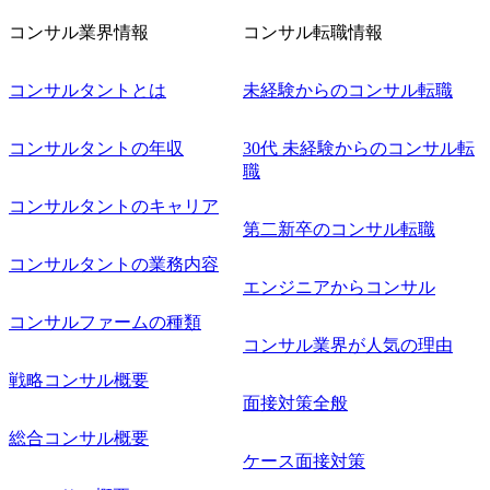
則により就業時間内の喫煙を全面的に禁止 ・禁煙サポート
コンサル業界情報
コンサル転職情報
制度あり オンライン ● 必須要件 以下いずれかのご経験をお
持ちの方 ・システム・ソフトウェア開発経験3年以上 ・要
コンサルタントとは
未経験からのコンサル転職
件定義～基本設計など上流経験2年以上 ・PMO経験2年以上
● 歓迎要件 ・要件定義から詳細設計までのいずれかの上流
工程の経験 ・サブリーダー以上のマネジメント経験 ・お客
コンサルタントの年収
30代 未経験からのコンサル転
様との折衝経験、交渉経験 ・組織課題に対して主体的に業
職
務改善に取り組まれたご経験 ・アジャイル/スクラムへの興
コンサルタントのキャリア
味関心 ● 求める人物像 ・リーダーシップが取れる方/一人称
で主体的に動ける方 ・年齢にこだわらず、アドバイスを素
第二新卒のコンサル転職
直に受け取れる方 ・推進力のある方
コンサルタントの業務内容
エンジニアからコンサル
コンサルファームの種類
コンサル業界が人気の理由
戦略コンサル概要
面接対策全般
総合コンサル概要
ケース面接対策