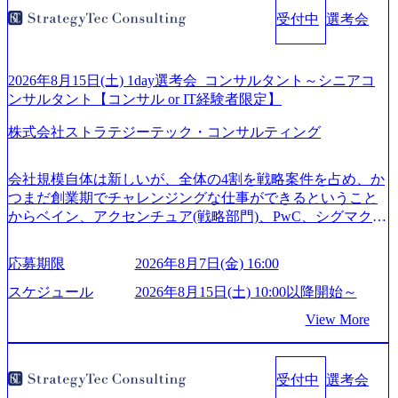
受付中
選考会
2026年8月15日(土) 1day選考会_コンサルタント～シニアコ
ンサルタント【コンサル or IT経験者限定】
株式会社ストラテジーテック・コンサルティング
会社規模自体は新しいが、全体の4割を戦略案件を占め、か
つまだ創業期でチャレンジングな仕事ができるということ
からベイン、アクセンチュア(戦略部門)、PwC、シグマクシ
ス、IBM、リッジラインズなど大手ファームからも優秀層
が続々ジョインするピュアな戦略を伸ばす新興ファーム。
応募期限
2026年8月7日(金) 16:00
事業会社機能へ携われる可能性※SaaSプロダクト、地方創
生、メディアなど リモート比率99%、福岡や北海道在中者
スケジュール
2026年8月15日(土) 10:00以降開始～
もいて働きやすい環境※コンサルクラスから 製造業、金融
View More
業、通信業界に強みがあり、ヘルスケアな業界は広げてい
く予定 インセンティブ支給という他社にはない制度 ワンプ
ール制を敷く、柔軟な組織 2026年8月15日(土) 10:00以降開
受付中
選考会
始～ 2026年8月7日(金) 16:00 ※枠が限られておりますので、