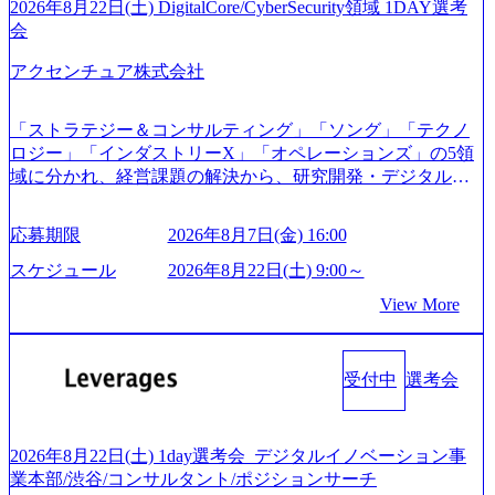
ご応募者様については、1dayではなく通常選考でのご案内
2026年8月22日(土) DigitalCore/CyberSecurity領域 1DAY選考
「経営戦略」等のコンサルティング支援を行います。クラ
とさせていただきます ● 面接(1次・最終を一度の面接で実
会
イアントは各業界上位5社をターゲットとし、特にCXOクラ
施) ※面接終了しましたら、後日弊社担当者より結果につい
スから「新規事業戦略」「既存事業のトランスフォーメー
アクセンチュア株式会社
てご連絡させていただきます。 ● 一日で最終面接まで完了
ション」の依頼を多数いただいています。 (2)「SIerやPMO
する選考会となります 内定の判断がつかなかった場合、後
支援を積極的に獲得しない」、弊社がプライムである「戦
日面接や面談のお時間をいただく場合がございます ● 面
「ストラテジー＆コンサルティング」「ソング」「テクノ
略」案件をメインとしたコンサルティングを行います ＜プ
接、条件面談それぞれ最大1時間を想定しております ・実施
ロジー」「インダストリーX」「オペレーションズ」の5領
ロジェクト一部抜粋＞ ・海外事業(新規・既存)事業のビジ
前日までに日程およびURLを共有させていただきます ・面
域に分かれ、経営課題の解決から、研究開発・デジタル・
ネスモデル検討支援 ・金融領域におけるAIを活用した事業
接および条件面談ともに、どの時間開始となってもご対応
マーケティング・ITシステムの導入など、コンサルティン
戦略検討支援 ・新規ICT事業戦略策定支援 ・スマートシテ
いただけるよう、候補者様のご予定をご都合いただけます
グ領域からその実行的側面であるITサービスの提供まで一
ィ領域における地域活性アプリ企画支援及び実行支援 ・ロ
応募期限
2026年8月7日(金) 16:00
と幸いです ※1day選考会のご参加希望の方は、事前にGAB
貫して支援する総合系・IT系ファームである あらゆる産業
ボティクスソリューションを活用した事業戦略策定及び営
試験を受検いただきます(受験期限は1day選考会実施日の3日
において非常に良質な顧客基盤を築いており、Fortune Globa
スケジュール
2026年8月22日(土) 9:00～
業支援 ※その他新規事業や既存デジタルトランスフォーメ
前まで)。 ※ただし、30代以上のコンサルファーム経験3年
l 500社の80％以上の企業をクライアントとして抱えている
ーションの案件が多数 ● コンサルタント プロジェクトにお
View More
以上の方はGAB受検免除、書類選考のみ。 書類選考通過後
手掛けたプロジェクトは「ファーストリテイリングにおけ
ける個人のタスク管理及び遂行を担う。主な作業として
に、GAB試験に合格している方へ1day選考会当日のご案内
るグローバル化」「資生堂グループのDX化支援」「ヴィヴ
は、仮説検証からクライアント向け資料のドラフト作成、
をさせていただきます。 急速なグローバル化により既存事
ィアン・ウエストウッドの製品開発」など多岐にわたる コ
プロジェクトにおける課題/リスク管理などを担当。 ● シニ
業では成長戦略を描く事が困難になった大手企業をサポー
受付中
選考会
ンサルティング活動のみならず、2021年にはKDDIと合弁会
アコンサルタント プロジェクトメンバーとしてプロジェク
トするため、新規事業立案や既存事業のトランスフォーメ
社「ARISE analytics」を設立し、人工知能とデータアナリテ
トの一領域を担う。主な作業としては、As-Is分析、仮説構
ーション戦略を中心にコンサルティングサポートいたしま
ィクス技術で新たなイノベーションを創出する活動や、デ
築や施策立案、クライアントの上位層向けの報告資料・デ
す。 (1)既存または新規大手事業会社から依頼された「経営
ジタル人材育成の支援も盛んに行う 採用資料 (https://www.ac
2026年8月22日(土) 1day選考会_デジタルイノベーション事
ィスカッションペ ーパーの作成などを担当。 ● 裁量権 弊社
戦略」等のコンサルティング支援を行います。クライアン
centure.com/content/dam/accenture/final/accenture-com/document-
業本部/渋谷/コンサルタント/ポジションサーチ
は2019年11月に設立され、成長期といわれるフェーズにあ
トは各業界上位5社をターゲットとし、特にCXOクラスから