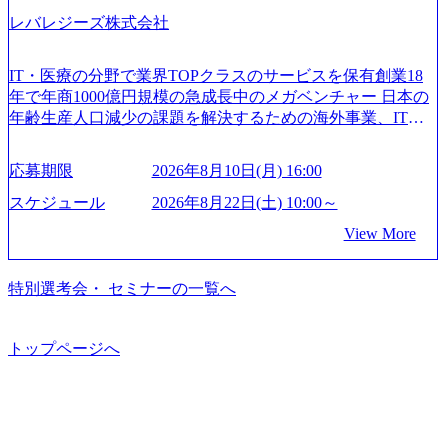
2/Accenture-Recruiting-Brochure.pdf#zoom=50) 女性の活躍につ
ります。 事業・組織を拡大していく時期のため、メンバー
「新規事業戦略」「既存事業のトランスフォーメーショ
レバレジーズ株式会社
いて (https://www.accenture.com/content/dam/accenture/final/caree
や組織がスケールしていく過程を体感できます。 また、希
ン」の依頼を多数いただいています。 (2)「SIerやPMO支援
rs/corporate/document/women-brochure.pdf#zoom=50) 社員発信
望者はパートナー以外でも大手役員の方へのセールスにも
を積極的に獲得しない」、弊社がプライムである「戦略」
のキャリアブログ (https://www.accenture.com/jp-ja/blogs/japan-
参加できる環境です。 自ら案件を取り、プロジェクト体制
IT・医療の分野で業界TOPクラスのサービスを保有創業18
案件をメインとしたコンサルティングを行います ＜プロジ
careers-blog) 江川社長が語る「105点経営」 (https://business.ni
を作っていくことも可能です。 ● 事業会社機能にも携われ
年で年商1000億円規模の急成長中のメガベンチャー 日本の
ェクト一部抜粋＞ ・海外事業(新規・既存)事業のビジネス
kkei.com/atcl/gen/19/00604/021600008/) 規模拡大で成功する理
る 弊社にはコンサルティング事業以外にもSaaSプロダク
年齢生産人口減少の課題を解決するための海外事業、IT事
モデル検討支援 ・金融領域におけるAIを活用した事業戦略
由【コンサル業界俯瞰マップ】 (https://diamond.jp/articles/-/34
ト・メディア・地方創生事業があるため、上記事業に携わ
業、医療・介護事業、若手キャリア、新規事業といった40
検討支援 ・新規ICT事業戦略策定支援 ・スマートシティ領
6218) 大手広告代理店出身者などマーケティングのトップ人
ることも可能です。コンサルタントとしての経験を活かし
以上の事業を展開する オールインハウスの組織体制をとっ
域における地域活性アプリ企画支援及び実行支援 ・ロボテ
材が集結するワケ (https://markezine.jp/article/detail/45446) エン
応募期限
2026年8月10日(月) 16:00
ながら自らプロダクト開発や自社の業務改善ができます。
ており社内で新しい事業開発などの人員調達できる 独立資
ィクスソリューションを活用した事業戦略策定及び営業支
ジニアからコンサルタントへ。会社に入って、何が変わっ
(希望者のみとなります) ● BIG4・アクセンチュアをはじめ
本経営をとっており、事業創造の自由度が高い https://storag
スケジュール
2026年8月22日(土) 10:00～
援 ※その他新規事業や既存デジタルトランスフォーメーシ
た？ (https://www.businessinsider.jp/post-288838) プラダ：ラグ
e.googleapis.com/our-vision-production.appspot.com/public/image
とした大手外資系コンサルファーム出身者が多く集まって
ョンの案件が多数 ● マネージャー プロジェクトの管理者と
ジュアリー製品のパーソナライゼーション (https://www.acce
View More
s/20240925162633_7242d0de-3e54-4f03-b076-00318d5c0dff_120
います ● 平均年齢は35歳で、幅広い年齢の方が活躍してい
して、プロジェクト・メンバーの管理・運営を担う。プロ
nture.com/jp-ja/case-studies/song/prada-luxury-product-customizati
0x644.webp レバレジーズ株式会社 会社説明資料 (https://spea
ます ● インダストリー・ソリューションで区切られていな
ジェクト設計から管理・推進、クライアントとのコミュニ
on) 大正製薬：ITカーブアウト支援 (https://www.accenture.co
kerdeck.com/leverages/leverages-hui-she-shao-jie-zi-liao-zhong-tu-
い組織です(ワンプール制) ● 海外事業拠点をシンガポールに
特別選考会・ セミナーの一覧へ
ケーション、成果物の品質管理、メンバーの育成などを担
m/jp-ja/case-studies/consulting/taisho-pharmaceutical)（ストラテ
cai-yong-xiang-ke) 「働く人」「事業・サービス」「カルチャ
設立し、グローバル案件に対応するコンサルティング体制
当。 ● シニアマネージャー 主要なプロジェクトの責任者と
ジー & コンサルティング） ソフトバンク：初のオンライン
ー」など、レバレジーズのリアルを取り上げています！ (htt
を構築しています 東京都中央区八重洲2-2-1 東京ミッドタウ
して、マネージャーの管理、及びプロジェクト推進を担
開催「SoftBank World 2020」でマーケ＆営業のDX実現 (http
ps://melev.leverages.jp/) レバレジーズグローバル、大分県より
ン八重洲 八重洲セントラルタワー8階 受動喫煙対策 : 執務室
トップページへ
う。プロジェクト全体の品質管理や、会社経営の観点から
s://www.accenture.com/jp-ja/case-studies/communications-media/so
「外国人留学生等受入環境整備事業委託業務」を受託 (http
内禁煙、ビル内喫煙室あり WEB ・書類選考を通過された方
ftbank)（通信） 経済産業省：事業者の申請手続きを電子化
提案活動、社内トレーニングを実施。 ● アソシエイトパー
s://prtimes.jp/main/html/rd/p/000000612.000010591.html) レバレ
・すでに応募いただいている方で、書類選考を通過し面
する「保安ネット」を構築。省庁DXの先進事例を実現 (http
トナー 主要クライアントの責任者として、大規模/高難易度
ジーズ、モチベーション管理システム「NALYSYS」リリー
接・面談未実施の方 ● テクノロジーコンサルタント ・4年
s://www.accenture.com/jp-ja/case-studies/public-service/meti-indust
プロジェクトの統括管理・推進を担う。会社経営の観点か
ス (https://prtimes.jp/main/html/rd/p/000000622.000010591.html) Y
生大学卒業に限る ・大手総合コンサルティングファームのI
ry-safety-network)（公共サービス） カルビー：SAP HANAの
ら新規クライアント開拓や社内全体のトレーニング、ナレ
ouTube（【公式】レバレジーズCh） (https://www.youtube.co