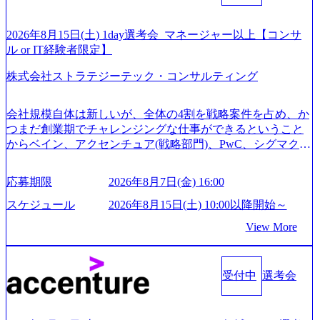
ご応募いただいてもご対応できない可能性がございます ※
弊社がコンサルタント未経験 or IT未経験と判断させていた
だいたご応募者様については、1dayではなく通常選考での
2026年8月15日(土) 1day選考会_マネージャー以上【コンサ
ご案内とさせていただきます ● 面接(1次・最終を一度の面
ル or IT経験者限定】
接で実施) ※面接終了しましたら、後日弊社担当者より結果
株式会社ストラテジーテック・コンサルティング
についてご連絡させていただきます。 ● 一日で最終面接ま
で完了する選考会となります 内定の判断がつかなかった場
合、後日面接や面談のお時間をいただく場合がございます
会社規模自体は新しいが、全体の4割を戦略案件を占め、か
● 面接、条件面談それぞれ最大1時間を想定しております ・
つまだ創業期でチャレンジングな仕事ができるということ
実施前日までに日程およびURLを共有させていただきます
からベイン、アクセンチュア(戦略部門)、PwC、シグマクシ
・面接および条件面談ともに、どの時間開始となってもご
ス、IBM、リッジラインズなど大手ファームからも優秀層
対応いただけるよう、候補者様のご予定をご都合いただけ
が続々ジョインするピュアな戦略を伸ばす新興ファーム。
応募期限
2026年8月7日(金) 16:00
ますと幸いです ※1day選考会のご参加希望の方は、事前に
事業会社機能へ携われる可能性※SaaSプロダクト、地方創
GAB試験を受検いただきます(受験期限は1day選考会実施日
生、メディアなど リモート比率99%、福岡や北海道在中者
スケジュール
2026年8月15日(土) 10:00以降開始～
の3日前まで)。 ※ただし、30代以上のコンサルファーム経
もいて働きやすい環境※コンサルクラスから 製造業、金融
View More
験3年以上の方はGAB受検免除、書類選考のみ。 書類選考
業、通信業界に強みがあり、ヘルスケアな業界は広げてい
通過後に、GAB試験に合格している方へ1day選考会当日の
く予定 インセンティブ支給という他社にはない制度 ワンプ
ご案内をさせていただきます。 急速なグローバル化により
ール制を敷く、柔軟な組織 2026年8月15日(土) 10:00以降開
既存事業では成長戦略を描く事が困難になった大手企業を
受付中
選考会
始～ 2026年8月7日(金) 16:00 ※枠が限られておりますので、
サポートするため、新規事業立案や既存事業のトランスフ
ご応募いただいてもご対応できない可能性がございます ※
ォーメーション戦略を中心にコンサルティングサポートい
コンサルタント未経験 or IT未経験と判断させていただいた
たします。 (1)既存または新規大手事業会社から依頼された