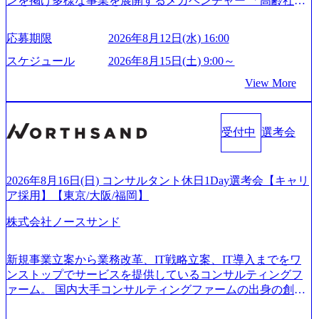
ンを掲げ多様な事業を展開するメガベンチャー 「高齢社会
る 日本企業的な柔らかい雰囲気が特徴的で、従業員方の人
ル・ワンチームで活動している。プロボノ活動にも力を入
×情報」を切り口として「介護」「医療」「ヘルスケア」
柄の良さや未経験者への充実したオンボーディング支援(入
れており、これまで多くのNPO・NGOなどの非営利団体に
「シニアライフ」の領域で、40以上のサービスを開発・運
社時に10日間の間みっちりとコンサルの基礎を支援)を魅力
応募期限
2026年8月12日(水) 16:00
無償でコンサルティングを提供している。 2026年8月29日
営 16期連続で増収増益を達成し、海外では17ヵ国で事業を
に感じ、他Big4ではなくアビームを選ぶ方も多数 アビーム
(土) の対面Kick-offイベントを皮切りに1か月程度のプログラ
展開 今後も既存事業の拡大・成長と新規事業の開発を進め
といえばSAPをはじめとしたシステム、とイメージされる
スケジュール
2026年8月15日(土) 9:00～
ム ※初回プログラム : 8月29日(土)10:00～13:30 2026年8月12
ていく予定 優秀層にはどんどん事業立ち上げを任せていく
こともあるが実態としては経営戦略策定や新規事業立案な
View More
日(水) 16:00 Bain & Company Tokyoでは、「Tokyo Be Bold Pr
社風。エス・エム・エス出身の起業家も多く、SMSマフィ
どのトップラインを上げるための戦略案件も多く存在 特に
ogram (女性候補者向け選考支援プログラム)」を実施いたし
ア（Paypalマフィアのもじり）という単語も存在 https://stalgi
スポーツ&エンターテイメント領域ではBig4に先んじて注力
ます。クライアントに斬新なソリューションを提供し、複
e.co.jp/sms-mafia-map/ (https://stalgie.co.jp/sms-mafia-map/) ＜主
し、業界内で大きな存在感を誇る 社員の多様化する生活ス
雑な経営課題を解決するために、チームのダイバーシティ
受付中
選考会
な事業内容＞ - キャリア分野 - 介護職向け求人情報・人材紹
タイルやライフイベントに対応した働きやすい職場環境を
は欠かせません。是非、ユニークな視点と高い志を持つ女
介・人材派遣・資格取得スクール - 看護師向け人材紹介、
実現するため、さまざまなサポート制度を導入している 多
性の皆様に多数ご参画頂きたいと考え、プログラムを開催
コメディカル向け人材紹介等 - 介護事業者分野 - 介護事業者
文化理解や女性の活躍推進などの取り組み、また、フレッ
致します。 「未経験では難しいのではないか」、「実際女
向け経営支援プラットフォーム - 海外分野 - 医療・ヘルスケ
クス制度やフリーロケーション制度、フルリモート制度な
2026年8月16日(日) コンサルタント休日1Day選考会【キャリ
性はどのように活躍をしているのか」、「ケース面接の経
ア関連事業者向けマーケティング支援 - グローバルキャリ
どの多様な働き方をサポートする制度が整備されている 202
ア採用】【東京/大阪/福岡】
験がなく対策の仕方が知りたい」などのお声をたくさんい
アビジネス等 - 事業開発分野 - 健康保険組合向け遠隔保健指
6年8月23日(日) 9:00～18:00終了 2026年8月12日(水) 16:00 202
ただいているため、今回のプログラムでは現役の面接官と
株式会社ノースサンド
導サービス - 企業向けリモート産業保健サービス - 高齢者向
6年8月23日(日)にSustainable SCM SU 1day選考会を開催いた
食事などのカジュアルな交流、実際のプロジェクトのケー
け食事宅配情報提供サービス - リフォーム事業者情報提供
します。 当SUは「GlobalでのSCM構築」や「物流・調達コ
ススタディ、1対1の模擬面接等、複数のセッションを約1か
サービス等 2026年8月15日(土) 9:00～15:00頃(最大目安) 2026
ストの構造改革」といった伝統的なテーマに留まらずクラ
新規事業立案から業務改革、IT戦略立案、IT導入までをワ
月の期間に渡り行い、選考にご参加いただきます。コンサ
年8月12日(水) 16:00 会社説明会→1次面接→最終面接 ※基本
イアントがこれから取組むべき「グリーントランスフォー
ンストップでサービスを提供しているコンサルティングフ
ルタント未経験の方でも、戦略コンサルタントの具体的な
的には当日中に合否をお伝えしますが、他の面接官の目線
メーション」、「サーキュラーエコノミー(循環経済)」とい
ァーム。 国内大手コンサルティングファームの出身の創業
仕事内容からお話をさせていただきますので、戦略コンサ
をもって判断したい場合など、後日改めて面接をお願いす
った社会課題やテーマに対して、グローバル知見と最新の
メンバーが、「クライアントの求めていることに対して、
ルティングにご興味をお持ちの方は、この機会にぜひご応
る場合がございます。 9:00～説明会(30分前後) ↓ 順次1次
事例などを基に企業の構造改革と社会価値の創造の取り組