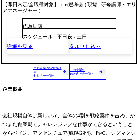
【即日内定/全職種対象】1day選考会 ( 現場 : 研修講師・エリ
アマネージャー )
-
応募期限
スケジュール
平日夜 / 土日
詳細を見る
参加申し込み
この企業の特別選考
この企業の
会・
1day選考会一覧へ
セミナー一覧へ
企業概要
会社規模自体は新しいが、全体の4割を戦略案件を占め、か
つまだ創業期でチャレンジングな仕事ができるということ
からベイン、アクセンチュア(戦略部門)、PwC、シグマクシ