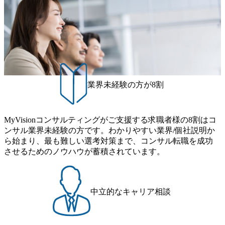
ィングファームである。 ​- 2025年1月時点で従業員数1,209名
を擁し、事業拡大を続けている。 #### 企業魅力 「人」にフ
ォーカスを当てたコンサルティング会社として、社員の人
間力を強みとしたサービスを提供している。 ​- - 2018年から
6年連続で「働きがいのある会社ベストカンパニー」に選出
され、社員モチベーションが高いと評価されている。 ​ 大手
コンサルティングファームやSIer、事業会社出身者など、多
様な経歴の社員が活躍している。 年間休日120日以上、完全
業界未経験の方が8割
週休2日制、有給休暇初年度10日(消化率46.3%)、特別休暇5
日など、充実した休暇制度を整備している。 ​ 月平均残業時
間は25時間であり、ワークライフバランスを重視した働き
MyVisionコンサルティングがご支援する求職者様の8割はコ
方が可能である。 ​ スポレク制度や入社者歓迎会、全社員集
ンサル業界未経験の方です。わかりやすい業界/個社説明か
会、リフレッシュ休暇など、社員同士の交流や健康をサポ
ら始まり、最も難しい選考対策まで、コンサル転職を成功
ートする取り組みが充実している。 2026年8月16日(日) 10:0
させるためのノウハウが蓄積されています。
0～19:00予定 ※シニアコンサルタント職・マネージャー職
想定の方のみ参加可能です。 2026年8月12日(水) 16:00 平日
なかなか転職活動の時間が取れない方や、サクッと短期間
で転職先を決めたい方へ。 1日で選考が終了する、1day選考
中立的なキャリア相談
会のご案内です。 ●書類選考 → 一次面接 → 二次面
接 ※選考状況に応じて、三次面接を後日依頼させていただ
く場合がございます ※当日二次面接へお進みいただいた方