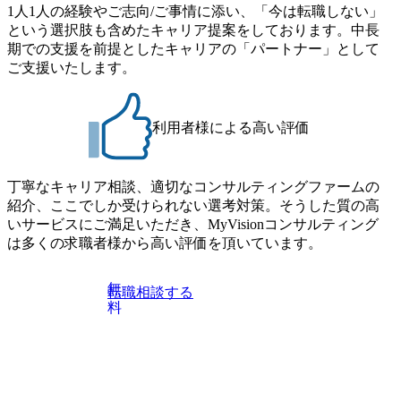
は、以下書類が必要となりますため、併せて事前にご提出
1人1人の経験やご志向/ご事情に添い、「今は転職しない」
をお願いいたします。 ・前年の源泉徴収票 ・給与明細3か
という選択肢も含めたキャリア提案をしております。中長
月分 内定の場合は、後日、オファー面談がございます。 書
期での支援を前提としたキャリアの「パートナー」として
類選考通過後、一次面接時間と面接用URLをご案内差し上
ご支援いたします。
げます。 ご応募時の履歴書にお写真添付無き場合は、お写
真付き履歴書データ(PDF)のご提出を面接前日午前10時まで
にお願い致します。 オンラインでの面接となりますので、
利用者様による高い評価
お時間になりましたらご案内のURLよりご入室下さい。 一
次面接終了後、メールにて合否のご連絡を差し上げます。
一次面接通過の際は、二次面接のお時間もご案内差し上げ
丁寧なキャリア相談、適切なコンサルティングファームの
ますので、ご確認下さい。 二次面接結果は、給与明細3ヶ月
紹介、ここでしか受けられない選考対策。そうした質の高
分等の書類提出から3日程度を目処に、メールにてご案内差
いサービスにご満足いただき、MyVisionコンサルティング
し上げます。 東京都中央区銀座4丁目12−15 歌舞伎座タワー
は多くの求職者様から高い評価を頂いています。
7F 大阪府大阪市北区梅田三丁目2番2号 JPタワー大阪17F
福岡県福岡市中央区天神1-1-1 アクロス福岡12F 【本社】
上記本社もしくは東京近郊のクライアント先 プロジェクト
無
転職相談する
により他拠点の案件にリモートで参画いただくこともあり
料
ます 【関西支社】上記関西支社もしくは大阪近郊のクライ
アント先 プロジェクトにより他拠点の案件にリモートで参
画いただくこともあります 【福岡営業所】上記福岡営業所
もしくは福岡近郊のクライアント先 プロジェクトにより他