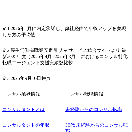
拠点の案件にリモートで参画いただくこともあります ※受
動喫煙対策 本社は【敷地内禁煙(屋内・外、喫煙可能場所あ
り)】だが、配属先により異なる オンライン ●以下のいずれ
かに該当 ・IT領域におけるエンジニアの実務経験1年以上
※設計～開発のご経験(アプリ/インフラ不問) ・プロジェク
※1 2026年1月に内定承諾し、弊社経由で年収アップを実現
トマネジメント経験(3年以上) ・コンサルティングファーム
した方の平均値
出身 ・ビジネスレベルの英語力 ・マネジメント経験 ・PM
O経験 ・向上心が強く、新しいことにも果敢にチャレンジ
できる方 ・クライアントや上司、メンバーからの指摘や要
※2 厚生労働省職業安定局 人材サービス総合サイトより 最
望を素直に受け止め、改善提案できる方
新2025年度（2025年4月~2026年3月）におけるコンサル特化
転職エージェント支援実績数比較
※3 2025年9月16日時点
コンサル業界情報
コンサル転職情報
コンサルタントとは
未経験からのコンサル転職
コンサルタントの年収
30代 未経験からのコンサル転
職