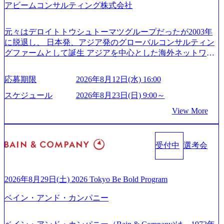
アビームコンサルティング株式会社
元々はデロイトトウシュトーマツグループだったが2003年
に脱退し、 日本発、アジア発のグローバルコンサルティン
グファームとして誕生 アジアを中心とした海外ネットワー
クを通じ、各国や地域に即したグローバル・サービスを提
供している日系最大級の総合コンサルティングファーム
応募期限
2026年8月12日(水) 16:00
『Build Beyond As One ®.』をブランドメッセージに掲げ、
企業や組織の変革を通じて社会や産業の課題を解決し、未
スケジュール
2026年8月23日(日) 9:00～
来のありたい姿を実現するとともに、クライアント変革の
View More
確実な実現と社会的価値及び経済的価値の追求にも貢献 NE
Cとの戦略的資本提携も実現して、現在はNECのグループ会
社であり、戦略、業務改革、IT、組織・人事、アウトソー
受付中
選考会
シングなどの専門知識と、豊富な経験を持つ約6,000名を超
えるプロフェッショナルを有する 金融、製造、流通、エネ
ルギー、情報通信、公共事業など幅広い分野をクライアン
トとしている SAP領域においては日本市場No.1を誇り、全
2026年8月29日(土) 2026 Tokyo Be Bold Program
世界で6,400件以上、日本国内で企業最多の5,399件のSAP認
ベイン・アンド・カンパニー
定コンサルタント資格を取得している また、日本国内企業
として最多の3,200件のSAP S/4HANA®認定コンサルタント
資格も保有、さまざまな業界・業種でのプロジェクト実績