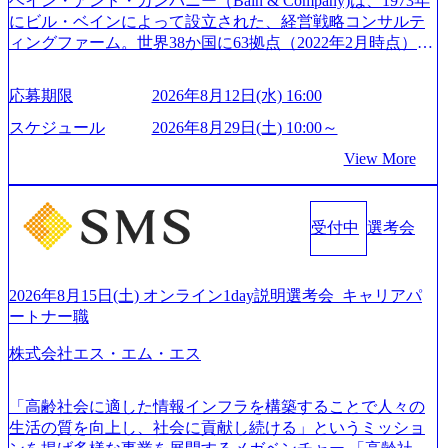
ベイン・アンド・カンパニー（Bain & Company)は、1973年
と蓄積されたノウハウを基に独自の方法論やテンプレート
にビル・ベインによって設立された、経営戦略コンサルテ
を開発し、それらを活用してお客様に最適なSAPコンサル
ィングファーム。世界38か国に63拠点（2022年2月時点）、
ティングサービスを提供する https://storage.googleapis.com/our
東京オフィスは1982年に開設。 「コンサルタントがクライ
-vision-production.appspot.com/public/images/20240925132728_9
アントにお届けするのは単なるレポートではなく、『結
96dc8f2-7d54-42b9-a7ae-8c532c52d3d8_1200x678.webp アビー
応募期限
2026年8月12日(水) 16:00
果』である。」この原則のもと、ベインは1973年に創業さ
ムコンサルティング会社資料 (https://www.abeam.com/content/
れた。クライアントが不確かな未来の中、競争に勝てるよ
スケジュール
2026年8月29日(土) 10:00～
dam/abeam/jp/ja/about/company/ABeamConsultingCompanyProfil
う、カスタマイズされた戦略を策定し、クライアントと共
e_jpn_4.pdf) 『SAP AWARD OF EXCELLENCE 2024』にお
View More
に、提言を具体的な行動に落とし込んでいる。 徹底した
いて優秀賞「プロジェクト・アワード」を受賞 (https://prtime
「結果主義」を標榜。クライアントのフルポテンシャル実
s.jp/main/html/rd/p/000000010.000123981.html) アビームコンサ
現を目標に、具体的に目に見える成果を出すことを信条と
ルティング、社員の健康改善を支援 食事・睡眠など可視
受付中
選考会
して、全社戦略やトランスフォーメーション案件を多く扱
化 (https://www.nikkan.co.jp/articles/view/00694812) “失われた3
っている ベインの社風を体現するものとして「True North」
0年”をアビームの｢人的資本経営｣で取り戻したい (https://ww
（真北）という言葉がよくつかわれる。針が少し東に傾い
w.businessinsider.jp/post-283587) アサヒグループホールディン
て見えるTrue Northとは磁北ではなく真北、風説や思い込み
2026年8月15日(土) オンライン1day説明選考会_キャリアパ
グスのESG価値の可視化を支援 「インパクト加重会計」
による一見正しい答えや、単に理論的に正しいが実行不可
ートナー職
を用いて非財務活動の社会的インパクトを算出 (https://prtime
能な答えではなく、企業と社会の最大価値を追求した本当
s.jp/main/html/rd/p/000000015.000123981.html) NECから独立し
株式会社エス・エム・エス
の答えを提供したい、というベインのコンサルティングに
て20年近く成長を続けており、2022年3月期の連結売上高は
おける信念であり、カルチャーにもなっている。 海外オフ
991億円、1,000億円突破が目前となった 2023年4月1日時点
ィスとの連携が多く、海外プロジェクトへのアサインや海
「高齢社会に適した情報インフラを構築することで人々の
でグループ従業員数は7523人と、国内でも有数の規模のコ
外オフィスへのトランスファー制度などが充実している。
生活の質を向上し、社会に貢献し続ける」というミッショ
ンサルティング会社となり、今後も成長性が大きくみられ
東京オフィスに来るグローバルメンバーも多く、グローバ