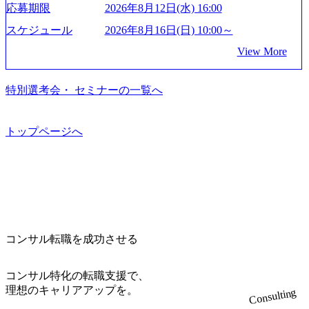
もっと自由に誠実に提案できる会社をつくりたい」「胸を
募ください。 ● 応募後のフロー ・書類選考後、対象者の方
応募期限
2026年8月12日(水) 16:00
面接(20分～30分) ↓ 最終面接(30分～1時間) ＜終了時間に
みを行うプロフェッショナルチームです。 今回1day選考対
張って会社が好きだと言えるような家族的な組織をつくり
にはWebテストを8月20日までに受験いただきます ・8月21
関して＞ ※個別の進捗状況により終了時間は異なりますが
象となるポジションは下記となります。 ・コンサルタント
たい」という想いで会社を設立 PwC・アクセンチュアとい
スケジュール
2026年8月16日(日) 10:00～
日までにプログラム参加者をご案内します ・初回プログラ
最大「15:00頃」の終了を目安としております。 ※当日の通
(調達改革・設備O&M)【SCS SU】 ・コンサルタント(ECM/
った大手コンサルティングファームをはじめ、SIerや事業会
ム : 8月29日(土)10:00～13:30 @ベイン東京オフィス(六本木)
View More
過人数が多い場合は、間に待ち時間が発生することや、時
SCM構想・PLM/MES改革)【SSC SU】 ・コンサルタント(物
社出身者など、様々な経歴の社員が活躍しており、働きや
・プログラム期間中はコンサルタントとの食事会、プロジ
間が伸びる可能性がございます。 勤務地問わず オンライン
流改革/需給プロセス改革)【SSC SU】 ・SCM/ECMデータ・
すく魅力的な環境が整っているため、定着率が高いことか
ェクトのご紹介、ケースワークショップなどを実施します
書類選考を通過された方
プロセス分析・AI活用_Sustainable SCM Strategy Unit(Strategy
ら「働きがいのある会社」に4年連続ベストカンパニーに選
特別選考会・ セミナーの一覧へ
・10月17日(土)開催の選考会にて採用面接を実施する予定で
Consultant職)≪東京・大阪≫ ・コンサルタント(SCS SUオー
出されている。 残業時間は平均30時間程度 事業/IT戦略立案
す ※ご都合が合わない方は別途調整いたします 初回プロ
プンポジション)【SCS SU】 ※当日は全体での会社説明な
や各種プロジェクトマネジメント、最先端テクノロジーの
グラム : ベイン東京オフィス(六本木) ※イベントによりオン
どはなく、個別選考のみの実施を予定しています ※1名あた
導入支援までワンストップでサービスを提供する。「世界
トップページへ
ラインまたはオフラインの実施 ※東京オフィスのみのご応
りの拘束時間は1時間～最大2時間半程度を想定しています
をデザインする」というビジョンを掲げ、クライアント目
募となります。他オフィス希望を含めたご応募はお受けい
※1次面接と最終面接の間をなるべく空けないよう調整して
線のきめ細やかな気配りで、クライアントが本当に求めて
たしかねますのでご了承ください ● フルタイムでの職務経
おりますが、調整が叶わないケースもございます オンライ
いることは何かを追究し、本当に価値のある成果を提供し
歴を2年以上お持ちの方で、東京オフィスのコンサルタント
ン 書類選考通過者
ている。 2015年創業ながら、従業員数が1年で300人強増加
ポジションに応募意思がある方 ● 英語・日本語ともにビジ
の736名(2024年1月)に到達。上場を目指し、さらに採用のス
ネスレベルの方 ※日本語が母国語でない方は日本語能力
ピードを上げている。 人にフォーカスをして急成長する唯
試験N1またはそれ相当の上級レベルの日本語力(会話・読解
一無二のコンサルティングファーム【株式会社ノースサン
力)
コンサル転職を成功させる
ド 執行役員新山氏、庄司氏インタビュー】 (https://my-vision.
co.jp/consulting-firm/northsand/interview01) ノースサンドは201
コンサル特化の転職支援で、
5年に設立され、前年比205%の売上成長を遂げるなど、急
理想のキャリアアップを。
速な成長を遂げている。 ​ 新規事業立案から業務改革、IT戦
Consulting
略立案、IT導入までをワンストップで提供するコンサルテ