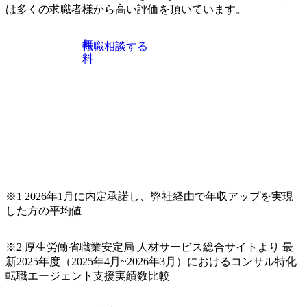
力)
は多くの求職者様から高い評価を頂いています。
無
転職相談する
料
※1 2026年1月に内定承諾し、弊社経由で年収アップを実現
した方の平均値
※2 厚生労働省職業安定局 人材サービス総合サイトより 最
新2025年度（2025年4月~2026年3月）におけるコンサル特化
転職エージェント支援実績数比較