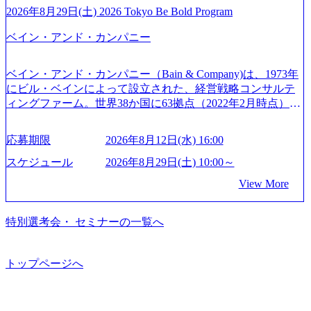
開催「SoftBank World 2020」でマーケ＆営業のDX実現 (http
トとしている SAP領域においては日本市場No.1を誇り、全
通常の選考フローと異なり、事前に適性検査をご受検いた
2026年8月29日(土) 2026 Tokyo Be Bold Program
s://www.accenture.com/jp-ja/case-studies/communications-media/so
世界で6,400件以上、日本国内で企業最多の5,399件のSAP認
だきます。 ● 詳細 デジタルイノベーション事業部でのポジ
ftbank)（通信） 経済産業省：事業者の申請手続きを電子化
ベイン・アンド・カンパニー
定コンサルタント資格を取得している また、日本国内企業
ションサーチになります。 ご経験やスキル、そして適性や
する「保安ネット」を構築。省庁DXの先進事例を実現 (http
として最多の3,200件のSAP S/4HANA®認定コンサルタント
志向性に合わせて、以下のいずれかの役割でご活躍いただ
s://www.accenture.com/jp-ja/case-studies/public-service/meti-indust
資格も保有、さまざまな業界・業種でのプロジェクト実績
きます。 ※本求人はレバテック株式会社の雇用となりま
ry-safety-network)（公共サービス） カルビー：SAP HANAの
ベイン・アンド・カンパニー（Bain & Company)は、1973年
と蓄積されたノウハウを基に独自の方法論やテンプレート
す。 ※案件によっては客先に出向いての作業も発生しま
導入で基幹システムを刷新 (https://www.accenture.com/jp-ja/ca
にビル・ベインによって設立された、経営戦略コンサルテ
を開発し、それらを活用してお客様に最適なSAPコンサル
す。 ＜ITコンサルタント＞ Webアプリケーション、SaaS系
se-studies/consumer-goods-services/calbee)（消費財・サービ
ィングファーム。世界38か国に63拠点（2022年2月時点）、
ティングサービスを提供する https://storage.googleapis.com/our
の領域において、大手・ベンチャー・スタートアップ企業
ス） 世界49カ国に約73万人以上（2024年5月時点）の社員を
東京オフィスは1982年に開設。 「コンサルタントがクライ
-vision-production.appspot.com/public/images/20240925132728_9
に対する課題解決支援を行います。 直近の案件では、大規
擁し、世界120以上の国の企業を顧客に売上641億ドルを誇
アントにお届けするのは単なるレポートではなく、『結
96dc8f2-7d54-42b9-a7ae-8c532c52d3d8_1200x678.webp アビー
応募期限
2026年8月12日(水) 16:00
模基幹システムにおける最上流のPoC(概念実証)支援から構
る 日本では2.3万人以上の従業員を擁しており(会計系BIG4
果』である。」この原則のもと、ベインは1973年に創業さ
ムコンサルティング会社資料 (https://www.abeam.com/content/
想策定、開発マネジメント支援までを一気通貫で担当して
を上回る規模感)、営業利益率も約15％と驚異的な数字とな
れた。クライアントが不確かな未来の中、競争に勝てるよ
スケジュール
2026年8月29日(土) 10:00～
dam/abeam/jp/ja/about/company/ABeamConsultingCompanyProfil
います。 生成AIなどの最新技術とシステムを活用し、顧客
っている、売上・従業員数共にこの8年間で4倍近くの成長
う、カスタマイズされた戦略を策定し、クライアントと共
e_jpn_4.pdf) 『SAP AWARD OF EXCELLENCE 2024』にお
View More
の業務革新と効率化の実現に貢献します。 ＜PL/PM＞ 顧客
を遂げていることから、今後も高い成長が見込まれる 多く
に、提言を具体的な行動に落とし込んでいる。 徹底した
いて優秀賞「プロジェクト・アワード」を受賞 (https://prtime
の要望を深くヒアリングし、企画構想からアジャイル開発
の技術者を抱えており、アビームコンサルティングに続い
「結果主義」を標榜。クライアントのフルポテンシャル実
s.jp/main/html/rd/p/000000010.000123981.html) アビームコンサ
による開発支援までを一気通貫で推進していただきます。
て日本国内2番目にSAP認定コンサルタント制度の有資格者
現を目標に、具体的に目に見える成果を出すことを信条と
特別選考会・ セミナーの一覧へ
ルティング、社員の健康改善を支援 食事・睡眠など可視
プロジェクト提案・推進の中核として、企画・要件定義か
数が多く、特にIT領域に強みを持つ グローバルのポジショ
して、全社戦略やトランスフォーメーション案件を多く扱
化 (https://www.nikkan.co.jp/articles/view/00694812) “失われた3
らテストまでの一連の工程における管理業務に加え、最上
ンに自由に応募できる社内の転職ツール「キャリアズ・マ
っている ベインの社風を体現するものとして「True North」
0年”をアビームの｢人的資本経営｣で取り戻したい (https://ww
流での現状分析、顧客ヒアリング、戦略策定、技術選定、
ーケットプレイス」が存在し、本ツールを活用で上司の引
（真北）という言葉がよくつかわれる。針が少し東に傾い
トップページへ
w.businessinsider.jp/post-283587) アサヒグループホールディン
品質改善なども推進していただきます。 ＜SE＞ 参画いただ
き留めを受けずに移動が可能である（異動者は年間約1,000
て見えるTrue Northとは磁北ではなく真北、風説や思い込み
グスのESG価値の可視化を支援 「インパクト加重会計」
く案件はプライム案件メインです。 要件定義～設計～開発
名） 残業時間や有休取得率など約10項目を数値化すること
による一見正しい答えや、単に理論的に正しいが実行不可
を用いて非財務活動の社会的インパクトを算出 (https://prtime
～テスト～リリース・リリース後対応まで一気通貫でご担
で、実行前後で離職率を半減させることに成功した 18時以
能な答えではなく、企業と社会の最大価値を追求した本当