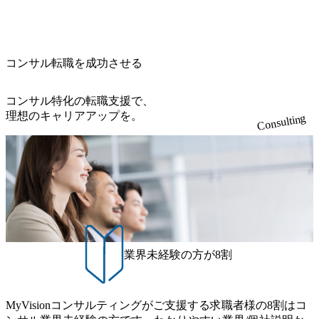
s.jp/main/html/rd/p/000000015.000123981.html) NECから独立し
当いただきます。 参画当初はご経験に応じたフェーズから
降の会議を原則禁止としているほか、在宅勤務制度の全社
の答えを提供したい、というベインのコンサルティングに
て20年近く成長を続けており、2022年3月期の連結売上高は
ご担当いただき、当社の社員が業務面をサポートしつつ、
展開、ハラスメント抑止に向けた研修の拡充、社外窓口設
おける信念であり、カルチャーにもなっている。 海外オフ
991億円、1,000億円突破が目前となった 2023年4月1日時点
徐々に対応範囲を広げていただきます。 ＜QAエンジニア＞
置など徹底的な仕組み化を推進する 育休取得率は男性6
ィスとの連携が多く、海外プロジェクトへのアサインや海
でグループ従業員数は7523人と、国内でも有数の規模のコ
本質的な品質向上を目的とし、プロジェクトの上流(コンサ
5%、女性100%と全国平均を上回る実績を持ち、女性の管理
外オフィスへのトランスファー制度などが充実している。
ンサルティング会社となり、今後も成長性が大きくみられ
コンサル転職を成功させる
ルティング領域)から参画いただきます。 課題選定から顧客
職率も21.8%（2023年12月時点）とフレキシブルな働き方を
東京オフィスに来るグローバルメンバーも多く、グローバ
る 日本企業的な柔らかい雰囲気が特徴的で、従業員方の人
への企画提案、そして実行までを一気通貫で支援していた
提供 2026年8月22日(土) 面接枠 ①10時開始、②11時開始、
ル・ワンチームで活動している。プロボノ活動にも力を入
柄の良さや未経験者への充実したオンボーディング支援(入
だきます。 アジャイル開発を通じて顧客の要望や提案を柔
③12時開始 2026年8月10日(月) 16:00 各回50分程度を想定 オ
コンサル特化の転職支援で、
れており、これまで多くのNPO・NGOなどの非営利団体に
社時に10日間の間みっちりとコンサルの基礎を支援)を魅力
軟に取り入れながら改善サイクルを回すため、ご自身の提
ンライン 書類選考通過者
理想のキャリアアップを。
無償でコンサルティングを提供している。 2026年8月29日
Consulting
に感じ、他Big4ではなくアビームを選ぶ方も多数 アビーム
案がサービスに直接反映されやすく、高い貢献度を実感で
(土) の対面Kick-offイベントを皮切りに1か月程度のプログラ
といえばSAPをはじめとしたシステム、とイメージされる
きます。 ● 勤務地 東京都渋谷区渋谷3丁目6-7 渋谷金王タワ
ム ※初回プログラム : 8月29日(土)10:00～13:30 2026年8月12
こともあるが実態としては経営戦略策定や新規事業立案な
ー 事業所内禁煙(入居する施設に喫煙専用室あり) ・就業規
日(水) 16:00 Bain & Company Tokyoでは、「Tokyo Be Bold Pr
どのトップラインを上げるための戦略案件も多く存在 特に
則により就業時間内の喫煙を全面的に禁止 ・禁煙サポート
ogram (女性候補者向け選考支援プログラム)」を実施いたし
スポーツ&エンターテイメント領域ではBig4に先んじて注力
制度あり オンライン ● 必須要件 以下いずれかのご経験をお
ます。クライアントに斬新なソリューションを提供し、複
し、業界内で大きな存在感を誇る 社員の多様化する生活ス
持ちの方 ・システム・ソフトウェア開発経験3年以上 ・要
雑な経営課題を解決するために、チームのダイバーシティ
タイルやライフイベントに対応した働きやすい職場環境を
件定義～基本設計など上流経験2年以上 ・PMO経験2年以上
は欠かせません。是非、ユニークな視点と高い志を持つ女
実現するため、さまざまなサポート制度を導入している 多
● 歓迎要件 ・要件定義から詳細設計までのいずれかの上流
性の皆様に多数ご参画頂きたいと考え、プログラムを開催
文化理解や女性の活躍推進などの取り組み、また、フレッ
工程の経験 ・サブリーダー以上のマネジメント経験 ・お客
致します。 「未経験では難しいのではないか」、「実際女
業界未経験の方が8割
クス制度やフリーロケーション制度、フルリモート制度な
様との折衝経験、交渉経験 ・組織課題に対して主体的に業
性はどのように活躍をしているのか」、「ケース面接の経
どの多様な働き方をサポートする制度が整備されている 202
務改善に取り組まれたご経験 ・アジャイル/スクラムへの興
験がなく対策の仕方が知りたい」などのお声をたくさんい
6年8月23日(日) 9:00～18:00終了 2026年8月12日(水) 16:00 202
味関心 ● 求める人物像 ・リーダーシップが取れる方/一人称
ただいているため、今回のプログラムでは現役の面接官と
6年8月23日(日)にSustainable SCM SU 1day選考会を開催いた
MyVisionコンサルティングがご支援する求職者様の8割はコ
で主体的に動ける方 ・年齢にこだわらず、アドバイスを素
食事などのカジュアルな交流、実際のプロジェクトのケー
します。 当SUは「GlobalでのSCM構築」や「物流・調達コ