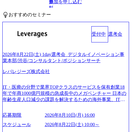
参加を申し込む
無
料
おすすめのセミナー
受付中
選考会
2026年8月22日(土) 1day選考会_デジタルイノベーション事
業本部/渋谷/コンサルタント/ポジションサーチ
レバレジーズ株式会社
IT・医療の分野で業界TOPクラスのサービスを保有創業18
年で年商1000億円規模の急成長中のメガベンチャー 日本の
年齢生産人口減少の課題を解決するための海外事業、IT事
業、医療・介護事業、若手キャリア、新規事業といった40
以上の事業を展開する オールインハウスの組織体制をとっ
応募期限
2026年8月10日(月) 16:00
ており社内で新しい事業開発などの人員調達できる 独立資
本経営をとっており、事業創造の自由度が高い https://storag
スケジュール
2026年8月22日(土) 10:00～
e.googleapis.com/our-vision-production.appspot.com/public/image