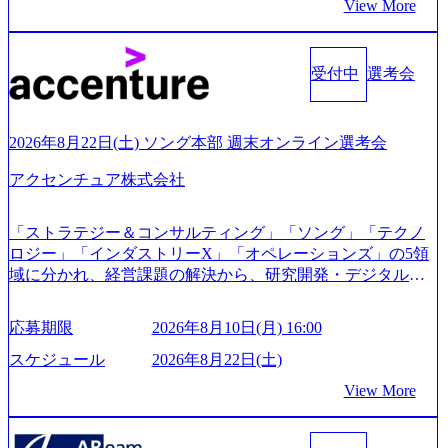
View More
s/20240925162633_7242d0de-3e54-4f03-b076-00318d5c0dff_120
0x644.webp レバレジーズ株式会社 会社説明資料 (https://spea
kerdeck.com/leverages/leverages-hui-she-shao-jie-zi-liao-zhong-tu-
cai-yong-xiang-ke) 「働く人」「事業・サービス」「カルチャ
受付中
選考会
ー」など、レバレジーズのリアルを取り上げています！ (htt
ps://melev.leverages.jp/) レバレジーズグローバル、大分県より
「外国人留学生等受入環境整備事業委託業務」を受託 (http
2026年8月22日(土) ソング本部 週末オンライン選考会
s://prtimes.jp/main/html/rd/p/000000612.000010591.html) レバレ
ジーズ、モチベーション管理システム「NALYSYS」リリー
アクセンチュア株式会社
ス (https://prtimes.jp/main/html/rd/p/000000622.000010591.html) Y
ouTube（【公式】レバレジーズCh） (https://www.youtube.co
「ストラテジー＆コンサルティング」「ソング」「テクノ
m/@leveragesCh) レバレジーズで活躍するメンバー紹介！〜
ロジー」「インダストリーX」「オペレーションズ」の5領
管理職種編 〜 (https://www.youtube.com/watch?v=RETwZKac2
域に分かれ、経営課題の解決から、研究開発・デジタル・
UI) レバレジーズで活躍するメンバー紹介！〜 営業職種編
マーケティング・ITシステムの導入など、コンサルティン
〜 (https://www.youtube.com/watch?v=XJ7Eam0onXA) 創業以
グ領域からその実行的側面であるITサービスの提供まで一
来黒字を維持し、急成長中でありながら安定した事業を展
応募期限
2026年8月10日(月) 16:00
貫して支援する総合系・IT系ファームである あらゆる産業
開し、高い安定性を持つ企業へと成長している 10年後に1兆
において非常に良質な顧客基盤を築いており、Fortune Globa
スケジュール
2026年8月22日(土)
円を目指す日本にもなかなかないメガベンチャー。創業か
l 500社の80％以上の企業をクライアントとして抱えている
ら黒字経営。年間130%成長 https://storage.googleapis.com/our-
View More
手掛けたプロジェクトは「ファーストリテイリングにおけ
vision-production.appspot.com/public/images/20251030164405_5c
るグローバル化」「資生堂グループのDX化支援」「ヴィヴ
527843-d227-4df8-b86c-5587f843fdf6_1200x471.webp https://stor
age.googleapis.com/our-vision-production.appspot.com/public/imag
ィアン・ウエストウッドの製品開発」など多岐にわたる コ