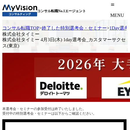
コンサル転職No.1エージェント
MENU
コンサル転職TOP
>
終了した特別選考会・セミナー
>
1Day選
株式会社タイミー
株式会社タイミー 4月3日(木) 1day選考会_カスタマーサクセ
ス(東京)
本選考会・セミナーの参加受付は終了いたしました。
受付中の特別選考会・セミナーは以下からご確認ください。