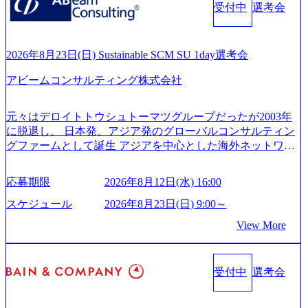
es/20251030164946_dc0888f6-0539-4887-84d7-34c8d8544226_1
受付中
選考会
ンサルティング活動のみならず、2021年にはKDDIと合弁会
200x666.webp 年間100億円規模の投資の元、10以上もの新規
社「ARISE analytics」を設立し、人工知能とデータアナリテ
事業を立ち上げているため様々な業界を経験することが可
ィクス技術で新たなイノベーションを創出する活動や、デ
能 社内転職が活発であり、多様なスキルを1社で身に着ける
ジタル人材育成の支援も盛んに行う 採用資料 (https://www.ac
2026年8月23日(日) Sustainable SCM SU 1day選考会
ことが可能 事業開発・運用を内包かする「オールインハウ
centure.com/content/dam/accenture/final/accenture-com/document-
ス」型の組織体。社内スカウトや社内公募制度を用いて主
アビームコンサルティング株式会社
2/Accenture-Recruiting-Brochure.pdf#zoom=50) 女性の活躍につ
体的かつ柔軟なキャリア形成が可能。 https://storage.googleap
いて (https://www.accenture.com/content/dam/accenture/final/caree
is.com/our-vision-production.appspot.com/public/images/20251030
rs/corporate/document/women-brochure.pdf#zoom=50) 社員発信
元々はデロイトトウシュトーマツグループだったが2003年
165942_70f09968-1b27-43e6-b849-1cd107c4f488_1200x698.web
のキャリアブログ (https://www.accenture.com/jp-ja/blogs/japan-
に脱退し、 日本発、アジア発のグローバルコンサルティン
p ## 働き方／WLB／待遇 内装8億円超のかっこいいオフィ
careers-blog) 江川社長が語る「105点経営」 (https://business.ni
グファームとして誕生 アジアを中心とした海外ネットワー
スがあり、 働き甲斐のあるランキング、新卒注目ランキン
kkei.com/atcl/gen/19/00604/021600008/) 規模拡大で成功する理
クを通じ、各国や地域に即したグローバル・サービスを提
グ受賞歴多数 あえての未上場であり株主からの圧力がない
由【コンサル業界俯瞰マップ】 (https://diamond.jp/articles/-/34
供している日系最大級の総合コンサルティングファーム
ため事業創造の自由度が高く、赤字事業でも投資して長期
6218) 大手広告代理店出身者などマーケティングのトップ人
応募期限
2026年8月12日(水) 16:00
『Build Beyond As One ®.』をブランドメッセージに掲げ、
的な成長を若手に任せられる環境 対面でのコミュニケーシ
材が集結するワケ (https://markezine.jp/article/detail/45446) エン
企業や組織の変革を通じて社会や産業の課題を解決し、未
ョンメリットを重視するため出社勤務。1日の労働時間平均
スケジュール
2026年8月23日(日) 9:00～
ジニアからコンサルタントへ。会社に入って、何が変わっ
来のありたい姿を実現するとともに、クライアント変革の
9.2時間、有休消化率81%(2024年度の年間データ、エンジニ
た？ (https://www.businessinsider.jp/post-288838) プラダ：ラグ
View More
確実な実現と社会的価値及び経済的価値の追求にも貢献 NE
ア組織） 2026年8月22日(土) 10:00～最長16:00 2026年8月10
ジュアリー製品のパーソナライゼーション (https://www.acce
Cとの戦略的資本提携も実現して、現在はNECのグループ会
日(月) 16:00 ※応募者が定員を上回る場合は、厳正なる審査
nture.com/jp-ja/case-studies/song/prada-luxury-product-customizati
社であり、戦略、業務改革、IT、組織・人事、アウトソー
の上参加者を決定させていただきます。ご了承ください。
on) 大正製薬：ITカーブアウト支援 (https://www.accenture.co
受付中
選考会
シングなどの専門知識と、豊富な経験を持つ約6,000名を超
● 当日の流れ 受付 → 会社説明会 → 面接(会社説明会終了
m/jp-ja/case-studies/consulting/taisho-pharmaceutical)（ストラテ
えるプロフェッショナルを有する 金融、製造、流通、エネ
後、随時ご案内) ※全てリモートにて実施します。 ※参加
ジー & コンサルティング） ソフトバンク：初のオンライン
ルギー、情報通信、公共事業など幅広い分野をクライアン
される方に個別に当日の面接案内をお送りいたします。 ※