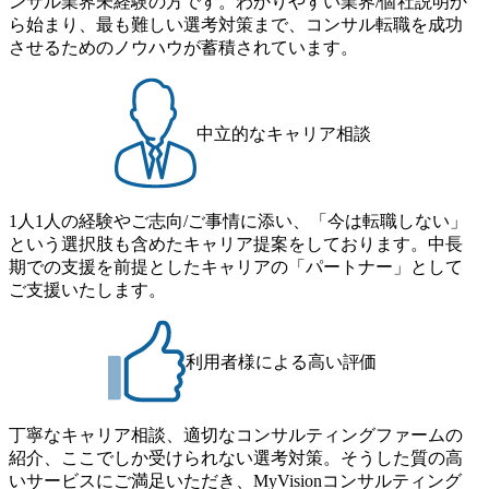
ンサル業界未経験の方です。わかりやすい業界/個社説明か
直に受け取れる方 ・推進力のある方
ススタディ、1対1の模擬面接等、複数のセッションを約1か
ストの構造改革」といった伝統的なテーマに留まらずクラ
ら始まり、最も難しい選考対策まで、コンサル転職を成功
月の期間に渡り行い、選考にご参加いただきます。コンサ
イアントがこれから取組むべき「グリーントランスフォー
させるためのノウハウが蓄積されています。
ルタント未経験の方でも、戦略コンサルタントの具体的な
メーション」、「サーキュラーエコノミー(循環経済)」とい
仕事内容からお話をさせていただきますので、戦略コンサ
った社会課題やテーマに対して、グローバル知見と最新の
ルティングにご興味をお持ちの方は、この機会にぜひご応
事例などを基に企業の構造改革と社会価値の創造の取り組
募ください。 ● 応募後のフロー ・書類選考後、対象者の方
みを行うプロフェッショナルチームです。 今回1day選考対
中立的なキャリア相談
にはWebテストを8月20日までに受験いただきます ・8月21
象となるポジションは下記となります。 ・コンサルタント
日までにプログラム参加者をご案内します ・初回プログラ
(調達改革・設備O&M)【SCS SU】 ・コンサルタント(ECM/
ム : 8月29日(土)10:00～13:30 @ベイン東京オフィス(六本木)
SCM構想・PLM/MES改革)【SSC SU】 ・コンサルタント(物
・プログラム期間中はコンサルタントとの食事会、プロジ
1人1人の経験やご志向/ご事情に添い、「今は転職しない」
流改革/需給プロセス改革)【SSC SU】 ・SCM/ECMデータ・
ェクトのご紹介、ケースワークショップなどを実施します
という選択肢も含めたキャリア提案をしております。中長
プロセス分析・AI活用_Sustainable SCM Strategy Unit(Strategy
・10月17日(土)開催の選考会にて採用面接を実施する予定で
期での支援を前提としたキャリアの「パートナー」として
Consultant職)≪東京・大阪≫ ・コンサルタント(SCS SUオー
す ※ご都合が合わない方は別途調整いたします 初回プロ
ご支援いたします。
プンポジション)【SCS SU】 ※当日は全体での会社説明な
グラム : ベイン東京オフィス(六本木) ※イベントによりオン
どはなく、個別選考のみの実施を予定しています ※1名あた
ラインまたはオフラインの実施 ※東京オフィスのみのご応
りの拘束時間は1時間～最大2時間半程度を想定しています
募となります。他オフィス希望を含めたご応募はお受けい
※1次面接と最終面接の間をなるべく空けないよう調整して
利用者様による高い評価
たしかねますのでご了承ください ● フルタイムでの職務経
おりますが、調整が叶わないケースもございます オンライ
歴を2年以上お持ちの方で、東京オフィスのコンサルタント
ン 書類選考通過者
ポジションに応募意思がある方 ● 英語・日本語ともにビジ
丁寧なキャリア相談、適切なコンサルティングファームの
ネスレベルの方 ※日本語が母国語でない方は日本語能力
紹介、ここでしか受けられない選考対策。そうした質の高
試験N1またはそれ相当の上級レベルの日本語力(会話・読解
いサービスにご満足いただき、MyVisionコンサルティング