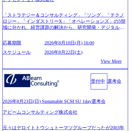
ス (https://prtimes.jp/main/html/rd/p/000000622.000010591.html) Y
ouTube（【公式】レバレジーズCh） (https://www.youtube.co
「ストラテジー＆コンサルティング」「ソング」「テクノ
m/@leveragesCh) レバレジーズで活躍するメンバー紹介！〜
ロジー」「インダストリーX」「オペレーションズ」の5領
管理職種編 〜 (https://www.youtube.com/watch?v=RETwZKac2
域に分かれ、経営課題の解決から、研究開発・デジタル・
UI) レバレジーズで活躍するメンバー紹介！〜 営業職種編
マーケティング・ITシステムの導入など、コンサルティン
〜 (https://www.youtube.com/watch?v=XJ7Eam0onXA) 創業以
グ領域からその実行的側面であるITサービスの提供まで一
来黒字を維持し、急成長中でありながら安定した事業を展
応募期限
2026年8月10日(月) 16:00
貫して支援する総合系・IT系ファームである あらゆる産業
開し、高い安定性を持つ企業へと成長している 10年後に1兆
において非常に良質な顧客基盤を築いており、Fortune Globa
スケジュール
2026年8月22日(土)
円を目指す日本にもなかなかないメガベンチャー。創業か
l 500社の80％以上の企業をクライアントとして抱えている
ら黒字経営。年間130%成長 https://storage.googleapis.com/our-
View More
手掛けたプロジェクトは「ファーストリテイリングにおけ
vision-production.appspot.com/public/images/20251030164405_5c
るグローバル化」「資生堂グループのDX化支援」「ヴィヴ
527843-d227-4df8-b86c-5587f843fdf6_1200x471.webp https://stor
age.googleapis.com/our-vision-production.appspot.com/public/imag
ィアン・ウエストウッドの製品開発」など多岐にわたる コ
es/20251030164946_dc0888f6-0539-4887-84d7-34c8d8544226_1
受付中
選考会
ンサルティング活動のみならず、2021年にはKDDIと合弁会
200x666.webp 年間100億円規模の投資の元、10以上もの新規
社「ARISE analytics」を設立し、人工知能とデータアナリテ
事業を立ち上げているため様々な業界を経験することが可
ィクス技術で新たなイノベーションを創出する活動や、デ
能 社内転職が活発であり、多様なスキルを1社で身に着ける
ジタル人材育成の支援も盛んに行う 採用資料 (https://www.ac
2026年8月23日(日) Sustainable SCM SU 1day選考会
ことが可能 事業開発・運用を内包かする「オールインハウ
centure.com/content/dam/accenture/final/accenture-com/document-
ス」型の組織体。社内スカウトや社内公募制度を用いて主
アビームコンサルティング株式会社
2/Accenture-Recruiting-Brochure.pdf#zoom=50) 女性の活躍につ
体的かつ柔軟なキャリア形成が可能。 https://storage.googleap
いて (https://www.accenture.com/content/dam/accenture/final/caree
is.com/our-vision-production.appspot.com/public/images/20251030
rs/corporate/document/women-brochure.pdf#zoom=50) 社員発信
元々はデロイトトウシュトーマツグループだったが2003年
165942_70f09968-1b27-43e6-b849-1cd107c4f488_1200x698.web
のキャリアブログ (https://www.accenture.com/jp-ja/blogs/japan-