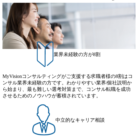
(土) の対面Kick-offイベントを皮切りに1か月程度のプログラ
といえばSAPをはじめとしたシステム、とイメージされる
きます。 ● 勤務地 東京都渋谷区渋谷3丁目6-7 渋谷金王タワ
ム ※初回プログラム : 8月29日(土)10:00～13:30 2026年8月12
こともあるが実態としては経営戦略策定や新規事業立案な
ー 事業所内禁煙(入居する施設に喫煙専用室あり) ・就業規
日(水) 16:00 Bain & Company Tokyoでは、「Tokyo Be Bold Pr
どのトップラインを上げるための戦略案件も多く存在 特に
則により就業時間内の喫煙を全面的に禁止 ・禁煙サポート
ogram (女性候補者向け選考支援プログラム)」を実施いたし
スポーツ&エンターテイメント領域ではBig4に先んじて注力
制度あり オンライン ● 必須要件 以下いずれかのご経験をお
ます。クライアントに斬新なソリューションを提供し、複
し、業界内で大きな存在感を誇る 社員の多様化する生活ス
持ちの方 ・システム・ソフトウェア開発経験3年以上 ・要
雑な経営課題を解決するために、チームのダイバーシティ
タイルやライフイベントに対応した働きやすい職場環境を
件定義～基本設計など上流経験2年以上 ・PMO経験2年以上
は欠かせません。是非、ユニークな視点と高い志を持つ女
実現するため、さまざまなサポート制度を導入している 多
● 歓迎要件 ・要件定義から詳細設計までのいずれかの上流
性の皆様に多数ご参画頂きたいと考え、プログラムを開催
文化理解や女性の活躍推進などの取り組み、また、フレッ
工程の経験 ・サブリーダー以上のマネジメント経験 ・お客
致します。 「未経験では難しいのではないか」、「実際女
業界未経験の方が8割
クス制度やフリーロケーション制度、フルリモート制度な
様との折衝経験、交渉経験 ・組織課題に対して主体的に業
性はどのように活躍をしているのか」、「ケース面接の経
どの多様な働き方をサポートする制度が整備されている 202
務改善に取り組まれたご経験 ・アジャイル/スクラムへの興
験がなく対策の仕方が知りたい」などのお声をたくさんい
6年8月23日(日) 9:00～18:00終了 2026年8月12日(水) 16:00 202
味関心 ● 求める人物像 ・リーダーシップが取れる方/一人称
ただいているため、今回のプログラムでは現役の面接官と
6年8月23日(日)にSustainable SCM SU 1day選考会を開催いた
MyVisionコンサルティングがご支援する求職者様の8割はコ
で主体的に動ける方 ・年齢にこだわらず、アドバイスを素
食事などのカジュアルな交流、実際のプロジェクトのケー
します。 当SUは「GlobalでのSCM構築」や「物流・調達コ
ンサル業界未経験の方です。わかりやすい業界/個社説明か
直に受け取れる方 ・推進力のある方
ススタディ、1対1の模擬面接等、複数のセッションを約1か
ストの構造改革」といった伝統的なテーマに留まらずクラ
ら始まり、最も難しい選考対策まで、コンサル転職を成功
月の期間に渡り行い、選考にご参加いただきます。コンサ
イアントがこれから取組むべき「グリーントランスフォー
させるためのノウハウが蓄積されています。
ルタント未経験の方でも、戦略コンサルタントの具体的な
メーション」、「サーキュラーエコノミー(循環経済)」とい
仕事内容からお話をさせていただきますので、戦略コンサ
った社会課題やテーマに対して、グローバル知見と最新の
ルティングにご興味をお持ちの方は、この機会にぜひご応
事例などを基に企業の構造改革と社会価値の創造の取り組
募ください。 ● 応募後のフロー ・書類選考後、対象者の方
みを行うプロフェッショナルチームです。 今回1day選考対
中立的なキャリア相談
にはWebテストを8月20日までに受験いただきます ・8月21
象となるポジションは下記となります。 ・コンサルタント
日までにプログラム参加者をご案内します ・初回プログラ
(調達改革・設備O&M)【SCS SU】 ・コンサルタント(ECM/
ム : 8月29日(土)10:00～13:30 @ベイン東京オフィス(六本木)