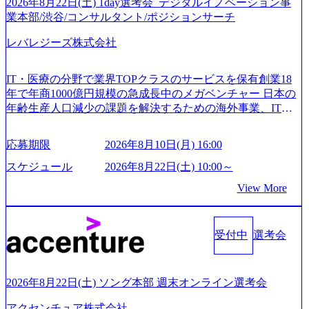
2026年8月22日(土) 1day選考会_デジタルイノベーション事
業本部/渋谷/コンサルタント/ポジションサーチ
レバレジーズ株式会社
IT・医療の分野で業界TOPクラスのサービスを保有創業18
年で年商1000億円規模の急成長中のメガベンチャー 日本の
年齢生産人口減少の課題を解決するための海外事業、IT事
業、医療・介護事業、若手キャリア、新規事業といった40
以上の事業を展開する オールインハウスの組織体制をとっ
応募期限
2026年8月10日(月) 16:00
ており社内で新しい事業開発などの人員調達できる 独立資
本経営をとっており、事業創造の自由度が高い https://storag
スケジュール
2026年8月22日(土) 10:00～
e.googleapis.com/our-vision-production.appspot.com/public/image
View More
s/20240925162633_7242d0de-3e54-4f03-b076-00318d5c0dff_120
0x644.webp レバレジーズ株式会社 会社説明資料 (https://spea
kerdeck.com/leverages/leverages-hui-she-shao-jie-zi-liao-zhong-tu-
cai-yong-xiang-ke) 「働く人」「事業・サービス」「カルチャ
受付中
選考会
ー」など、レバレジーズのリアルを取り上げています！ (htt
ps://melev.leverages.jp/) レバレジーズグローバル、大分県より
「外国人留学生等受入環境整備事業委託業務」を受託 (http
2026年8月22日(土) ソング本部 週末オンライン選考会
s://prtimes.jp/main/html/rd/p/000000612.000010591.html) レバレ
ジーズ、モチベーション管理システム「NALYSYS」リリー
アクセンチュア株式会社