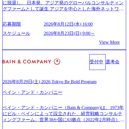
に脱退し、 日本発、アジア発のグローバルコンサルティン
p ## 働き方／WLB／待遇 内装8億円超のかっこいいオフィ
careers-blog) 江川社長が語る「105点経営」 (https://business.ni
グファームとして誕生 アジアを中心とした海外ネットワー
スがあり、 働き甲斐のあるランキング、新卒注目ランキン
kkei.com/atcl/gen/19/00604/021600008/) 規模拡大で成功する理
クを通じ、各国や地域に即したグローバル・サービスを提
グ受賞歴多数 あえての未上場であり株主からの圧力がない
由【コンサル業界俯瞰マップ】 (https://diamond.jp/articles/-/34
供している日系最大級の総合コンサルティングファーム
ため事業創造の自由度が高く、赤字事業でも投資して長期
6218) 大手広告代理店出身者などマーケティングのトップ人
応募期限
2026年8月12日(水) 16:00
『Build Beyond As One ®.』をブランドメッセージに掲げ、
的な成長を若手に任せられる環境 対面でのコミュニケーシ
材が集結するワケ (https://markezine.jp/article/detail/45446) エン
企業や組織の変革を通じて社会や産業の課題を解決し、未
ョンメリットを重視するため出社勤務。1日の労働時間平均
スケジュール
2026年8月23日(日) 9:00～
ジニアからコンサルタントへ。会社に入って、何が変わっ
来のありたい姿を実現するとともに、クライアント変革の
9.2時間、有休消化率81%(2024年度の年間データ、エンジニ
た？ (https://www.businessinsider.jp/post-288838) プラダ：ラグ
View More
確実な実現と社会的価値及び経済的価値の追求にも貢献 NE
ア組織） 2026年8月22日(土) 10:00～最長16:00 2026年8月10
ジュアリー製品のパーソナライゼーション (https://www.acce
Cとの戦略的資本提携も実現して、現在はNECのグループ会
日(月) 16:00 ※応募者が定員を上回る場合は、厳正なる審査
nture.com/jp-ja/case-studies/song/prada-luxury-product-customizati
社であり、戦略、業務改革、IT、組織・人事、アウトソー
の上参加者を決定させていただきます。ご了承ください。
on) 大正製薬：ITカーブアウト支援 (https://www.accenture.co
受付中
選考会
シングなどの専門知識と、豊富な経験を持つ約6,000名を超
● 当日の流れ 受付 → 会社説明会 → 面接(会社説明会終了
m/jp-ja/case-studies/consulting/taisho-pharmaceutical)（ストラテ
えるプロフェッショナルを有する 金融、製造、流通、エネ
後、随時ご案内) ※全てリモートにて実施します。 ※参加
ジー & コンサルティング） ソフトバンク：初のオンライン
ルギー、情報通信、公共事業など幅広い分野をクライアン
される方に個別に当日の面接案内をお送りいたします。 ※
開催「SoftBank World 2020」でマーケ＆営業のDX実現 (http
トとしている SAP領域においては日本市場No.1を誇り、全
通常の選考フローと異なり、事前に適性検査をご受検いた
2026年8月29日(土) 2026 Tokyo Be Bold Program
s://www.accenture.com/jp-ja/case-studies/communications-media/so
世界で6,400件以上、日本国内で企業最多の5,399件のSAP認
だきます。 ● 詳細 デジタルイノベーション事業部でのポジ
ftbank)（通信） 経済産業省：事業者の申請手続きを電子化
ベイン・アンド・カンパニー
定コンサルタント資格を取得している また、日本国内企業
ションサーチになります。 ご経験やスキル、そして適性や
する「保安ネット」を構築。省庁DXの先進事例を実現 (http
として最多の3,200件のSAP S/4HANA®認定コンサルタント
志向性に合わせて、以下のいずれかの役割でご活躍いただ
s://www.accenture.com/jp-ja/case-studies/public-service/meti-indust
資格も保有、さまざまな業界・業種でのプロジェクト実績
きます。 ※本求人はレバテック株式会社の雇用となりま
ry-safety-network)（公共サービス） カルビー：SAP HANAの
ベイン・アンド・カンパニー（Bain & Company)は、1973年
と蓄積されたノウハウを基に独自の方法論やテンプレート
す。 ※案件によっては客先に出向いての作業も発生しま
導入で基幹システムを刷新 (https://www.accenture.com/jp-ja/ca
にビル・ベインによって設立された、経営戦略コンサルテ
を開発し、それらを活用してお客様に最適なSAPコンサル
す。 ＜ITコンサルタント＞ Webアプリケーション、SaaS系
se-studies/consumer-goods-services/calbee)（消費財・サービ
ィングファーム。世界38か国に63拠点（2022年2月時点）、
ティングサービスを提供する https://storage.googleapis.com/our
の領域において、大手・ベンチャー・スタートアップ企業
ス） 世界49カ国に約73万人以上（2024年5月時点）の社員を
東京オフィスは1982年に開設。 「コンサルタントがクライ