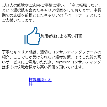
SCM構想・PLM/MES改革)【SSC SU】 ・コンサルタント(物
・プログラム期間中はコンサルタントとの食事会、プロジ
1人1人の経験やご志向/ご事情に添い、「今は転職しない」
流改革/需給プロセス改革)【SSC SU】 ・SCM/ECMデータ・
ェクトのご紹介、ケースワークショップなどを実施します
という選択肢も含めたキャリア提案をしております。中長
プロセス分析・AI活用_Sustainable SCM Strategy Unit(Strategy
・10月17日(土)開催の選考会にて採用面接を実施する予定で
期での支援を前提としたキャリアの「パートナー」として
Consultant職)≪東京・大阪≫ ・コンサルタント(SCS SUオー
す ※ご都合が合わない方は別途調整いたします 初回プロ
ご支援いたします。
プンポジション)【SCS SU】 ※当日は全体での会社説明な
グラム : ベイン東京オフィス(六本木) ※イベントによりオン
どはなく、個別選考のみの実施を予定しています ※1名あた
ラインまたはオフラインの実施 ※東京オフィスのみのご応
りの拘束時間は1時間～最大2時間半程度を想定しています
募となります。他オフィス希望を含めたご応募はお受けい
※1次面接と最終面接の間をなるべく空けないよう調整して
利用者様による高い評価
たしかねますのでご了承ください ● フルタイムでの職務経
おりますが、調整が叶わないケースもございます オンライ
歴を2年以上お持ちの方で、東京オフィスのコンサルタント
ン 書類選考通過者
ポジションに応募意思がある方 ● 英語・日本語ともにビジ
丁寧なキャリア相談、適切なコンサルティングファームの
ネスレベルの方 ※日本語が母国語でない方は日本語能力
紹介、ここでしか受けられない選考対策。そうした質の高
試験N1またはそれ相当の上級レベルの日本語力(会話・読解
いサービスにご満足いただき、MyVisionコンサルティング
力)
は多くの求職者様から高い評価を頂いています。
無
転職相談する
料