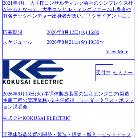
です。評価の場ではないため、キャリアを検討中の段階の
2021年4月、大手ITコンサルティング会社のシンプレクス社
リフレッシュ休暇など、社員同士の交流や健康をサポート
方にもご参加いただけます。 連休中の平日夜という日程の
が中心となって、大手コンサルティングファーム出身者や
する取り組みが充実している。 2026年8月13日(木) 19:00～2
ため、在職中の方も有給を取得することなく、現職への配
有名テックベンチャー出身者が集い、「クライアントにと
0:30予定 2026年8月7日(金) 16:00 コンサル業界の動向や業務
慮なくご参加いただけます。帰省先からのオンライン参加
って真のデジタルトランスフォーメーションを創造した
内容・会社説明・匿名の質問コーナーなどを盛り込んだ業
も可能です。 ● 当日のプログラム ・会社説明(40分) 教育
い」という想いの下で立ち上げた新鋭ファーム テクノロジ
界セミナーを実施しています。 ●前回開催時のアンケート
応募期限
2026年8月12日(水) 16:00
旅行事業の内容とビジネスモデル/今後の構想・事業展開/入
ーがビジネスの成功に大きな影響力を持つDX時代におい
結果 満足度：100％ 感想一例：「コンサルタントへのイメ
社後のキャリアパス ・質疑応答(20分) オンライン (Google M
て、20年以上にわたってFintech業界を中心に最先端テクノ
スケジュール
2026年8月21日(金) 19:30〜
ージのぼんやりしていた部分が明確になりました」「業界
eet) ・営業・マーケティングなど、ビジネスサイドでのキャ
ロジーを提供してきたシンプレクスのノウハウを活かしつ
の全体感や実際に働いていらっしゃる方の体感的なお話を
View More
リアを検討されている方 ・転職を具体的に決めてはいない
つ、あらゆる業種・業界のクライアントの企業価値の最大
伺うことができ、参考になりました」 オンライン(ZOO
が、情報収集を進めたい段階の方 ・東京・大阪での勤務を
化を支援するために、戦略策定、組織改革、人材育成、業
M)
希望される方
務改善、実行支援などのコンサルティングサービスを一気
受付中
セミナー
通貫で提供するのが特徴（いわゆる総合コンサルティング
ファーム） 社名の由来は”DXエリアにSpir（槍）を指して
切り開く””simplexないでは金融以外の領域にX（クロス）し
ていく”という位置づけ 一昔前は金融が強い企業として認知
2026年8月18日(火) 半導体製造装置の生産エンジニア(製造・
されていたが、現在金融の売上割合は全体の3割。現在はTo
生産工程の管理業務) ※主任候補・リーダークラス・ポジシ
C事業を始め、パブリック、製造業、通信、エンタメ、教
ョン説明会
育、保健など幅広く強みのあるファーム。 ワンプール制で
株式会社KOKUSAI ELECTRIC
はあるが、社員の興味のある分野やスキルを活用したいな
どの希望は考慮してのアサイン。 そのため、専門性を身に
着けたい方でも幅広に経験を積みたい方でも、キャリア形
半導体製造装置の開発・製造・販売・搬入・セットアップ