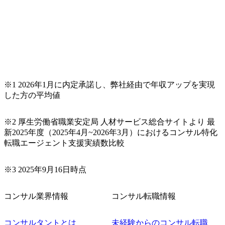
げれば常に新しいテーマのチャレンジ機会を提供している
（ワンプール制） そのため、全体の離職率10％以下、未経
験3年未満の離職率は0％と驚異の定着率を誇る 大手ファー
ムと同水準以上の報酬制度であり、ファーム経験者の場合
は、転職時報酬アップが基本 強く「個人」の成⾧を重視す
るカルチャーであり、昇進に枠もなく、今ならReadyになれ
ば上がれる環境となっている 安定した経営環境の下、コン
サルティングファームの立ち上げフェーズに関わることが
※1 2026年1月に内定承諾し、弊社経由で年収アップを実現
できる 豊富な経験を持つコンサル経験者の場合は、自らチ
した方の平均値
ームを立ち上げることが可能 裁量をもった営業活動、デリ
バリー活動ができる(スタートアップとの協業、新規ソリュ
※2 厚生労働省職業安定局 人材サービス総合サイトより 最
ーションの開発 など) シンプレクスの顧客基盤、エンジニ
新2025年度（2025年4月~2026年3月）におけるコンサル特化
アケイパビリティを活かた確度の高い事業立ち上げが経験
転職エージェント支援実績数比較
できる 2026年8月21日(金) 19:30〜21:30 (19:20開場) 2026年8
月12日(水) 16:00 ※参加状況によっては抽選とさせていただ
く可能性がございます。 このたび、ファーム経験者の方を
※3 2025年9月16日時点
対象にした懇親会形式の採用イベント「サロンイベント」
を開催いたします。 カジュアルな場で現場社員と直接交流
コンサル業界情報
コンサル転職情報
できる機会ですので、ぜひご参加ください。 当日はXspear
Consulting代表取締役の早田とMDやその他現場社員が複数
名参加する予定です！ ●費用 : 無料 虎ノ門ヒルズ付近 ※詳
コンサルタントとは
未経験からのコンサル転職