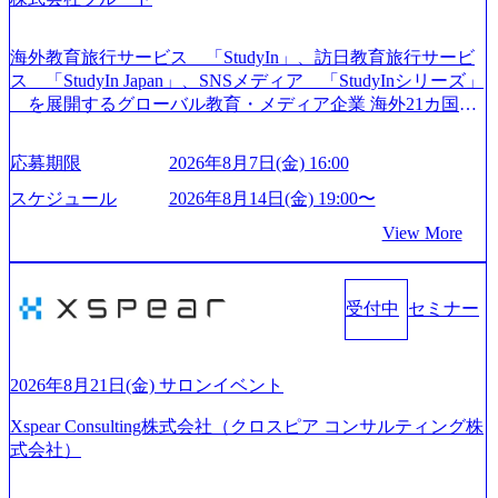
いることは何かを追究し、本当に価値のある成果を提供し
ている。 2015年創業ながら、従業員数が1年で300人強増加
の736名（2024年1月）に到達。上場を目指し、さらに採用
海外教育旅行サービス 「StudyIn」、訪日教育旅行サービ
のスピードを上げている。 人にフォーカスをして急成長す
ス 「StudyIn Japan」、SNSメディア 「StudyInシリーズ」
る唯一無二のコンサルティングファーム【株式会社ノース
を展開するグローバル教育・メディア企業 海外21カ国と
サンド 執行役員新山氏、庄司氏インタビュー】 (https://my-vi
の取引実績と2,000校以上の提携教育機関を活用し、海外教
sion.co.jp/consulting-firm/northsand/interview01) ノースサンドは
育支援サービスを提供している 動画メディア事業を基盤と
応募期限
2026年8月7日(金) 16:00
2015年に設立され、前年比205%の売上成長を遂げるなど、
して、留学支援・訪日教育旅行・SNSマーケティング事業
急速な成長を遂げている。 ​ 新規事業立案から業務改革、IT
を展開している Mission:より多くの人に、グローバルという
スケジュール
2026年8月14日(金) 19:00〜
戦略立案、IT導入までをワンストップで提供するコンサル
選択肢を Vision:世界を代表する、ライフチェンジ・インフ
View More
ティングファームである。 ​- 2025年1月時点で従業員数1,209
ラになる Value： INTEGRITY誠実であろう 素直に心を開い
名を擁し、事業拡大を続けている。 「人」にフォーカスを
て伝える、自責かつ利他の精神で動く、謙虚な姿勢でウソ
当てたコンサルティング会社として、社員の人間力を強み
やグチを言わない BE CRAZY熱狂しよう 10倍思考で攻め
としたサービスを提供している。 ​- - 2018年から6年連続で
受付中
セミナー
る、失敗を恐れずにふみだす、執着心をもって没頭する O
「働きがいのある会社ベストカンパニー」に選出され、社
WNERSHIP当事者であろう みずから決めてみずから動く、
員モチベーションが高いと評価されている。 ​ 大手コンサル
全体最適で考える、チームを巻き込む SPEEDスピードにこ
ティングファームやSIer、事業会社出身者など、多様な経歴
だわろう 今すぐ決める、すばやく動く、まず成果物をだす
2026年8月21日(金) サロンイベント
の社員が活躍している。 年間休日120日以上、完全週休2日
GRITやり抜こう 逆境でもブレずに続ける、改善サイクルを
制、有給休暇初年度10日（消化率46.3%）、特別休暇5日な
Xspear Consulting株式会社（クロスピア コンサルティング株
回す、結果が出るまでやり抜く 2026年8月14日(金) 19:00〜2
ど、充実した休暇制度を整備している。 ​ 月平均残業時間は
式会社）
0:00 (60分) 2026年8月7日(金) 16:00 本説明会は、選考の前段
25時間であり、ワークライフバランスを重視した働き方が
として「まず会社を知っていただく場」として設けたもの
可能である。 ​ スポレク制度や入社者歓迎会、全社員集会、