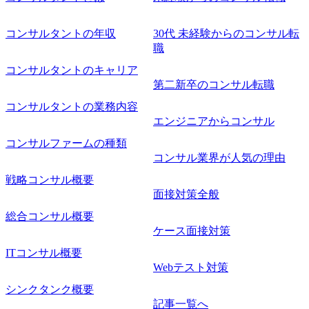
細な場所については参加者の方へ個別でご連絡いたしま
す。 コンサルファームにてマネージャー以上の職務を担当
コンサルタントの年収
30代 未経験からのコンサル転
している方
職
コンサルタントのキャリア
第二新卒のコンサル転職
コンサルタントの業務内容
エンジニアからコンサル
コンサルファームの種類
コンサル業界が人気の理由
戦略コンサル概要
面接対策全般
総合コンサル概要
ケース面接対策
ITコンサル概要
Webテスト対策
シンクタンク概要
記事一覧へ