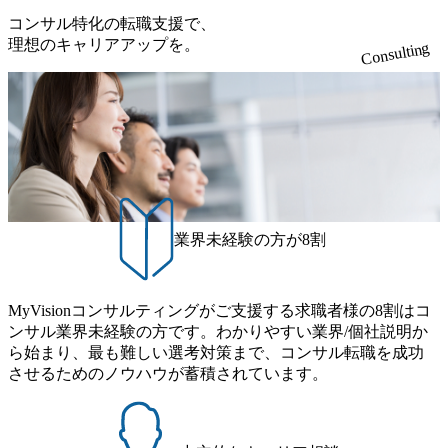
業界で新規事業戦略、成長戦略、PMI推進、業務改革等の幅
スタイム制度を実施しており、月単位の決められた労働時
コンサル特化の転職支援で、
広いプロジェクトに従事 - 鈴木健仁氏：新卒でベイカレン
間の範囲内で、出社・退社の時刻を社員の自己裁量に委
理想のキャリアアップを。
Consulting
トに入社し最年少ディレクターを経てXspearに参画 - 梶田
ね、ワークライフバランスを図りながら効率的に働くこと
威人氏：BCG出身。金融業界における戦略策定、DX戦略立
ができる 【休日】 土日祝休みの完全週休2日制 2025年度の
案、人事組織テーマに強みを持ち、メディア・エンタメ業
年間休日は125日（GW8日、夏季9日、年末年始9日） 有給
界においてはDX戦略立案、NFT等の新規事業立案を得意と
休暇は年間24日（4月1日入社の場合）で、入社日に付与さ
する。 - 藏満 一馬氏：アクセンチュア出身。金融業界を中
れます。 年次有給休暇の残日数は、翌年度に繰り越すこと
心に、DX戦略策定、新規事業立案、組織変革、規制対応等
ができます。 慶弔休暇は、事由により取得可能日数は異な
の幅広いプロジェクトを主導する。 - 天野 善仁氏：19卒Pw
りますが、3～7日の連続休暇を取得できます。 リフレッシ
C出身。Xspear最年少シニアマネージャー 社員インタビュー
ュ休暇は、規程で定める勤続年数ごとに、連続5日のリフレ
ページ (https://www.xspear.co.jp/career/interviews/) 戦略だけの
ッシュ休暇を取得できます。 【育児や子の看護、介護など
業界未経験の方が8割
コンサルは終わり──コンサル業界の風雲児に聞く。“これ
の制度】 育児休暇： 対象：小学校1年修了時の3月31日まで
から”のコンサルの在り方 (https://www.businessinsider.jp/articl
の子を育てるすべての従業員※期間：通算3年間 短時間勤
e/20250205-simplex-xspear/) Xspear Consultingがえるぼし認定
務： 対象：小学校卒業までの子を育てるすべての従業員 1
を取得 (https://www.agara.co.jp/article/382811) シンプレクスと
MyVisionコンサルティングがご支援する求職者様の8割はコ
日2時間15分まで、始業・終業時刻の繰り上げ・繰り下げが
Xspear Consultingが、東京都港区の行政手続き100%デジタル
ンサル業界未経験の方です。わかりやすい業界/個社説明か
可能 子の看護休暇： 子1人につき5日まで取得でき、1時間
化を支援 (https://www.afpbb.com/articles/-/3520247) 【未経験
ら始まり、最も難しい選考対策まで、コンサル転職を成功
単位で取得することも可能 家族看護休暇： 5日まで取得で
者】 ・年収UPでのオファー ・ワンプールで様々なインダ
させるためのノウハウが蓄積されています。
き、1時間単位で取得することも可能 【独身寮、住宅手当制
ストリーやソリューションを裁量をもって経験できる ・上
度など】 独身寮：富山事業所の近くに、白風寮と青風寮の2
流工程、先端技術を学べる環境 【コンサルファーム経験
つの寮があり、以下の入居基準を満たす方が入居可能で
者】 ・専門領域に軸足を置きながら、他領域にもチャレン
す。 ＜入居基準＞ ・満33歳までの独身者 ・自宅から勤務地