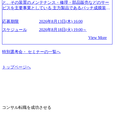
成が柔軟に可能な環境である。 https://storage.googleapis.com/
と、その装置のメンテナンス・修理・部品販売などのサー
our-vision-production.appspot.com/public/images/20240925204135
ビスを主要事業としている 主力製品であるバッチ成膜装置
_93b1bff3-f71c-4bc9-8bd9-72a8a4826007_1200x554.webp https://
は、世界中の半導体デバイスメーカーから高く評価され、
storage.googleapis.com/our-vision-production.appspot.com/public/i
世界トップクラスのシェアを有している 技術と対話を通じ
mages/20250502152751_46c65543-87ef-4e86-a85a-8649e1c532f9
応募期限
2026年8月13日(木) 16:00
て未来を創造し、社会課題の解決に貢献することを目指し
_956x512.webp https://storage.googleapis.com/our-vision-producti
on.appspot.com/public/images/20250502152804_ba6aaa1a-9ffc-4f
ている Mission:私たちの技術/私たちの対話 Vision:夢を未来
スケジュール
2026年8月18日(火) 19:00～
2a-9b40-06fff8ee19af_961x517.webp https://storage.googleapis.co
につなぐベストパートナー Value:私たちの技術/私たちの対
View More
m/our-vision-production.appspot.com/public/images/202505021528
話 IoT社会の浸透、AIの加速等により半導体需要は世界中で
31_721b100c-62c9-4258-aa0e-97182898115f_960x510.webp シ
急伸長しており、それに伴い半導体製造装置の需要も伸長
ンプレクス社は、FinTech領域に強みを持つITコンサルティ
中 https://storage.googleapis.com/our-vision-production.appspot.co
特別選考会・ セミナーの一覧へ
ング会社で、NRI、NTTDATAと同じく世界のFinTech Ranki
m/public/images/20260224131045_0fee4978-bb25-43a7-a367-542
ngsTop 100企業にも選出されている。ITコンサルティング、
6b95cd599_1200x543.webp https://storage.googleapis.com/our-visi
開発、運用保守と言った全工程を行う「一気通貫体制」が
on-production.appspot.com/public/images/20260224131052_2abe7
トップページへ
特長 ビジネスへの深い理解を持つコンサルタントが集うXs
cb8-329e-4a45-a8f5-73d9728b2cd7_1200x486.webp https://storag
e.googleapis.com/our-vision-production.appspot.com/public/image
pearと、最先端テクノロジーに深い知見を持つシンプレクス
s/20260224131100_d8b3379f-6e64-4566-aea4-924f21977d35_120
社またはグループ会社との協力体制を築いている Xspear社
0x460.webp https://storage.googleapis.com/our-vision-production.a
はあくまでもコンサルティングファームであり、システム
ppspot.com/public/images/20260224131116_05d25aab-49d6-4429-
開発を担当することはない https://storage.googleapis.com/our-vi
810e-138e27965ee8_1200x386.webp グローバル人財育成を目
sion-production.appspot.com/public/images/20240925204111_caa9
的とした「語学研修」、効果的なプレゼンのポイントを掴
4e4b-6aae-45a6-a0ce-b98154c816a2_1153x543.webp メンバー情
み実践に強くなるための「プレゼン研修」、自社キャリア
報 (https://www.xspear.co.jp/member/)一部抜粋 - 伊勢山 昇吾氏:
コンサル転職を成功させる
アドバイザーによる自身のキャリア構築をめざす「キャリ
ベイカレントにてIT戦略立案から実装支援を軸に、様々な
ア開発研修」などがある 生産現場を含む全部門でフレック