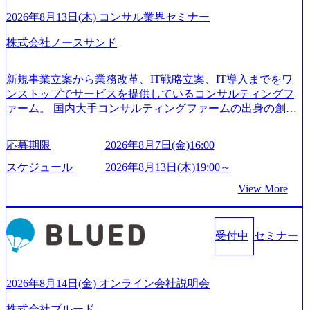
2026年8月13日(木) コンサル業界セミナー
株式会社ノースサンド
新規事業立案から業務改革、IT戦略立案、IT導入までをワ
ンストップでサービスを提供しているコンサルティングフ
ァーム。 国内大手コンサルティングファームの出身の創業
メンバーが、「クライアントの求めていることに対して、
もっと自由に誠実に提案できる会社をつくりたい」「胸を
応募期限
2026年8月7日(金)16:00
張って会社が好きだと言えるような家族的な組織をつくり
たい」という想いで会社を設立 PwC・アクセンチュアとい
スケジュール
2026年8月13日(木)19:00～
った大手コンサルティングファームをはじめ、SIerや事業会
View More
社出身者など、様々な経歴の社員が活躍しており、働きや
すく魅力的な環境が整っているため、定着率が高いことか
ら「働きがいのある会社」に4年連続ベストカンパニーに選
受付中
セミナー
出されている。 残業時間は平均30時間程度 事業/IT戦略立案
や各種プロジェクトマネジメント、最先端テクノロジーの
導入支援までワンストップでサービスを提供する。「世界
をデザインする」というビジョンを掲げ、クライアント目
2026年8月14日(金) オンライン会社説明会
線のきめ細やかな気配りで、クライアントが本当に求めて
株式会社ブルード