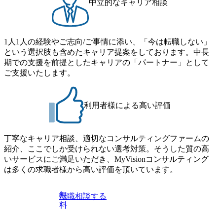
ジできる環境 ・タイトルアップでのオファー ・現職ファー
中立的なキャリア相談
までの通勤総時間が2時間を超えること 住宅手当： 本社の
ムより高いオファー年収 ・実力主義でプロモーションでき
近くには独身寮や社宅等が無いため、条件を満たす方には
る（ダブルスキップもあり） ・週に1度のアサインｍｔｇで
住宅手当を支給します。 また、独身寮は男性のみの入居と
こまめに社員のキャリアについて検討してもらえる。結
なるため、入居基準を満たす女性には住宅手当を支給しま
1人1人の経験やご志向/ご事情に添い、「今は転職しない」
果、なりたいキャリアを反映できるｐｊにアサインしても
す。 住宅手当は、一般賃貸物件を従業員が契約し、規程で
という選択肢も含めたキャリア提案をしております。中長
らえる ・シンプレクスというテクノロジーに強い部隊がい
定める金額を会社が支払います。 その他： 採用時や転勤等
期での支援を前提としたキャリアの「パートナー」として
るため、エンジニアの視点からも協業しクライアントへ価
による引っ越し費用は、会社が負担します。 2026年8月18日
ご支援いたします。
値提供できる ・デリバリー中心の案件もあればセールス中
(火) 19:00～20:00 2026年8月13日(木) 16:00 応募をご検討され
心の案件もあり、個々の裁量や得意領域に合わせた売り上
ている方を対象に、会社説明会を実施予定です。 ● 求人名
げの立て方を選べる ここ1年で社員数60名⇒100名超、売上
・【富山】半導体製造装置の生産エンジニア(製造・生産工
今期18億円⇒来期30億円（いずれも約170％アップ）と急成
利用者様による高い評価
程の管理業務) ※主任候補・リーダークラス ・【砺波】半
長中のファームである また、成長中ファームのため優秀な
導体製造装置の生産エンジニア(製造・生産工程の管理業務)
上司の近くで働けるチャンスも多い(ボストン・コンサルテ
※主任候補・リーダークラス オンライン (Microsoft Teams)
ィング・グループ出身者等 (https://www.xspear.co.jp/member/ta
丁寧なキャリア相談、適切なコンサルティングファームの
※顔出しは不要です。ご質問頂く際のみ、顔出ししていた
keto_kajita/)） 多様なメンバー、多様なプロジェクトによる
紹介、ここでしか受けられない選考対策。そうした質の高
だければと存じます。
自己成長機会が多く、新たなチャレンジが可能 100名規模に
いサービスにご満足いただき、MyVisionコンサルティング
も関わらず、外資系戦略コンサルティングファームや総合
は多くの求職者様から高い評価を頂いています。
系コンサルティングファームをはじめ、メーカー、ITベン
チャー、外資系金融機関など多彩な出自で構成されてお
無
転職相談する
り、常に刺激を受けながらプロジェクトワークが可能 総合
料
コンサルティングファームの名の通り、全方位のクライア
ントに対して様々なプロジェクトが存在しており、手を上