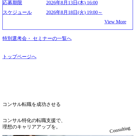
mages/20250502152751_46c65543-87ef-4e86-a85a-8649e1c532f9
応募期限
2026年8月13日(木) 16:00
て未来を創造し、社会課題の解決に貢献することを目指し
_956x512.webp https://storage.googleapis.com/our-vision-producti
on.appspot.com/public/images/20250502152804_ba6aaa1a-9ffc-4f
ている Mission:私たちの技術/私たちの対話 Vision:夢を未来
スケジュール
2026年8月18日(火) 19:00～
2a-9b40-06fff8ee19af_961x517.webp https://storage.googleapis.co
につなぐベストパートナー Value:私たちの技術/私たちの対
View More
m/our-vision-production.appspot.com/public/images/202505021528
話 IoT社会の浸透、AIの加速等により半導体需要は世界中で
31_721b100c-62c9-4258-aa0e-97182898115f_960x510.webp シ
急伸長しており、それに伴い半導体製造装置の需要も伸長
ンプレクス社は、FinTech領域に強みを持つITコンサルティ
中 https://storage.googleapis.com/our-vision-production.appspot.co
特別選考会・ セミナーの一覧へ
ング会社で、NRI、NTTDATAと同じく世界のFinTech Ranki
m/public/images/20260224131045_0fee4978-bb25-43a7-a367-542
ngsTop 100企業にも選出されている。ITコンサルティング、
6b95cd599_1200x543.webp https://storage.googleapis.com/our-visi
開発、運用保守と言った全工程を行う「一気通貫体制」が
on-production.appspot.com/public/images/20260224131052_2abe7
トップページへ
特長 ビジネスへの深い理解を持つコンサルタントが集うXs
cb8-329e-4a45-a8f5-73d9728b2cd7_1200x486.webp https://storag
e.googleapis.com/our-vision-production.appspot.com/public/image
pearと、最先端テクノロジーに深い知見を持つシンプレクス
s/20260224131100_d8b3379f-6e64-4566-aea4-924f21977d35_120
社またはグループ会社との協力体制を築いている Xspear社
0x460.webp https://storage.googleapis.com/our-vision-production.a
はあくまでもコンサルティングファームであり、システム
ppspot.com/public/images/20260224131116_05d25aab-49d6-4429-
開発を担当することはない https://storage.googleapis.com/our-vi
810e-138e27965ee8_1200x386.webp グローバル人財育成を目
sion-production.appspot.com/public/images/20240925204111_caa9
的とした「語学研修」、効果的なプレゼンのポイントを掴
4e4b-6aae-45a6-a0ce-b98154c816a2_1153x543.webp メンバー情
み実践に強くなるための「プレゼン研修」、自社キャリア
報 (https://www.xspear.co.jp/member/)一部抜粋 - 伊勢山 昇吾氏:
コンサル転職を成功させる
アドバイザーによる自身のキャリア構築をめざす「キャリ
ベイカレントにてIT戦略立案から実装支援を軸に、様々な
ア開発研修」などがある 生産現場を含む全部門でフレック
業界で新規事業戦略、成長戦略、PMI推進、業務改革等の幅
スタイム制度を実施しており、月単位の決められた労働時
コンサル特化の転職支援で、
広いプロジェクトに従事 - 鈴木健仁氏：新卒でベイカレン
間の範囲内で、出社・退社の時刻を社員の自己裁量に委
理想のキャリアアップを。
Consulting
トに入社し最年少ディレクターを経てXspearに参画 - 梶田
ね、ワークライフバランスを図りながら効率的に働くこと
威人氏：BCG出身。金融業界における戦略策定、DX戦略立