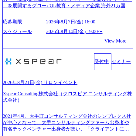
る唯一無二のコンサルティングファーム【株式会社ノース
を展開するグローバル教育・メディア企業 海外21カ国と
サンド 執行役員新山氏、庄司氏インタビュー】 (https://my-vi
の取引実績と2,000校以上の提携教育機関を活用し、海外教
sion.co.jp/consulting-firm/northsand/interview01) ノースサンドは
育支援サービスを提供している 動画メディア事業を基盤と
応募期限
2026年8月7日(金) 16:00
2015年に設立され、前年比205%の売上成長を遂げるなど、
して、留学支援・訪日教育旅行・SNSマーケティング事業
急速な成長を遂げている。 ​ 新規事業立案から業務改革、IT
を展開している Mission:より多くの人に、グローバルという
スケジュール
2026年8月14日(金) 19:00〜
戦略立案、IT導入までをワンストップで提供するコンサル
選択肢を Vision:世界を代表する、ライフチェンジ・インフ
View More
ティングファームである。 ​- 2025年1月時点で従業員数1,209
ラになる Value： INTEGRITY誠実であろう 素直に心を開い
名を擁し、事業拡大を続けている。 「人」にフォーカスを
て伝える、自責かつ利他の精神で動く、謙虚な姿勢でウソ
当てたコンサルティング会社として、社員の人間力を強み
やグチを言わない BE CRAZY熱狂しよう 10倍思考で攻め
としたサービスを提供している。 ​- - 2018年から6年連続で
受付中
セミナー
る、失敗を恐れずにふみだす、執着心をもって没頭する O
「働きがいのある会社ベストカンパニー」に選出され、社
WNERSHIP当事者であろう みずから決めてみずから動く、
員モチベーションが高いと評価されている。 ​ 大手コンサル
全体最適で考える、チームを巻き込む SPEEDスピードにこ
ティングファームやSIer、事業会社出身者など、多様な経歴
だわろう 今すぐ決める、すばやく動く、まず成果物をだす
2026年8月21日(金) サロンイベント
の社員が活躍している。 年間休日120日以上、完全週休2日
GRITやり抜こう 逆境でもブレずに続ける、改善サイクルを
制、有給休暇初年度10日（消化率46.3%）、特別休暇5日な
Xspear Consulting株式会社（クロスピア コンサルティング株
回す、結果が出るまでやり抜く 2026年8月14日(金) 19:00〜2
ど、充実した休暇制度を整備している。 ​ 月平均残業時間は
式会社）
0:00 (60分) 2026年8月7日(金) 16:00 本説明会は、選考の前段
25時間であり、ワークライフバランスを重視した働き方が
として「まず会社を知っていただく場」として設けたもの
可能である。 ​ スポレク制度や入社者歓迎会、全社員集会、
です。評価の場ではないため、キャリアを検討中の段階の
2021年4月、大手ITコンサルティング会社のシンプレクス社
リフレッシュ休暇など、社員同士の交流や健康をサポート
方にもご参加いただけます。 連休中の平日夜という日程の
が中心となって、大手コンサルティングファーム出身者や
する取り組みが充実している。 2026年8月13日(木) 19:00～2
ため、在職中の方も有給を取得することなく、現職への配
有名テックベンチャー出身者が集い、「クライアントにと
0:30予定 2026年8月7日(金) 16:00 コンサル業界の動向や業務
慮なくご参加いただけます。帰省先からのオンライン参加
って真のデジタルトランスフォーメーションを創造した