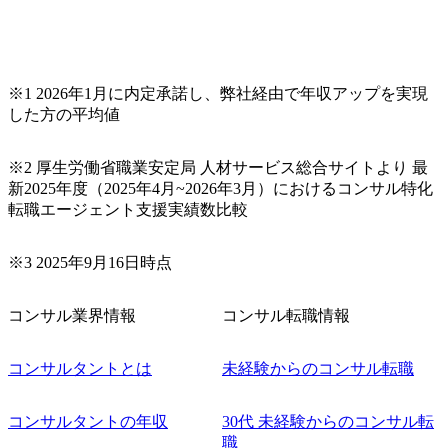
ムと同水準以上の報酬制度であり、ファーム経験者の場合
は、転職時報酬アップが基本 強く「個人」の成⾧を重視す
るカルチャーであり、昇進に枠もなく、今ならReadyになれ
ば上がれる環境となっている 安定した経営環境の下、コン
サルティングファームの立ち上げフェーズに関わることが
※1 2026年1月に内定承諾し、弊社経由で年収アップを実現
できる 豊富な経験を持つコンサル経験者の場合は、自らチ
した方の平均値
ームを立ち上げることが可能 裁量をもった営業活動、デリ
バリー活動ができる(スタートアップとの協業、新規ソリュ
※2 厚生労働省職業安定局 人材サービス総合サイトより 最
ーションの開発 など) シンプレクスの顧客基盤、エンジニ
新2025年度（2025年4月~2026年3月）におけるコンサル特化
アケイパビリティを活かた確度の高い事業立ち上げが経験
転職エージェント支援実績数比較
できる 2026年8月21日(金) 19:30〜21:30 (19:20開場) 2026年8
月12日(水) 16:00 ※参加状況によっては抽選とさせていただ
く可能性がございます。 このたび、ファーム経験者の方を
※3 2025年9月16日時点
対象にした懇親会形式の採用イベント「サロンイベント」
を開催いたします。 カジュアルな場で現場社員と直接交流
コンサル業界情報
コンサル転職情報
できる機会ですので、ぜひご参加ください。 当日はXspear
Consulting代表取締役の早田とMDやその他現場社員が複数
名参加する予定です！ ●費用 : 無料 虎ノ門ヒルズ付近 ※詳
コンサルタントとは
未経験からのコンサル転職
細な場所については参加者の方へ個別でご連絡いたしま
す。 コンサルファームにてマネージャー以上の職務を担当
コンサルタントの年収
30代 未経験からのコンサル転
している方
職