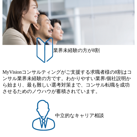
ができる 【休日】 土日祝休みの完全週休2日制 2025年度の
案、人事組織テーマに強みを持ち、メディア・エンタメ業
年間休日は125日（GW8日、夏季9日、年末年始9日） 有給
界においてはDX戦略立案、NFT等の新規事業立案を得意と
休暇は年間24日（4月1日入社の場合）で、入社日に付与さ
する。 - 藏満 一馬氏：アクセンチュア出身。金融業界を中
れます。 年次有給休暇の残日数は、翌年度に繰り越すこと
心に、DX戦略策定、新規事業立案、組織変革、規制対応等
ができます。 慶弔休暇は、事由により取得可能日数は異な
の幅広いプロジェクトを主導する。 - 天野 善仁氏：19卒Pw
りますが、3～7日の連続休暇を取得できます。 リフレッシ
C出身。Xspear最年少シニアマネージャー 社員インタビュー
ュ休暇は、規程で定める勤続年数ごとに、連続5日のリフレ
ページ (https://www.xspear.co.jp/career/interviews/) 戦略だけの
ッシュ休暇を取得できます。 【育児や子の看護、介護など
業界未経験の方が8割
コンサルは終わり──コンサル業界の風雲児に聞く。“これ
の制度】 育児休暇： 対象：小学校1年修了時の3月31日まで
から”のコンサルの在り方 (https://www.businessinsider.jp/articl
の子を育てるすべての従業員※期間：通算3年間 短時間勤
e/20250205-simplex-xspear/) Xspear Consultingがえるぼし認定
務： 対象：小学校卒業までの子を育てるすべての従業員 1
を取得 (https://www.agara.co.jp/article/382811) シンプレクスと
MyVisionコンサルティングがご支援する求職者様の8割はコ
日2時間15分まで、始業・終業時刻の繰り上げ・繰り下げが
Xspear Consultingが、東京都港区の行政手続き100%デジタル
ンサル業界未経験の方です。わかりやすい業界/個社説明か
可能 子の看護休暇： 子1人につき5日まで取得でき、1時間
化を支援 (https://www.afpbb.com/articles/-/3520247) 【未経験
ら始まり、最も難しい選考対策まで、コンサル転職を成功
単位で取得することも可能 家族看護休暇： 5日まで取得で
者】 ・年収UPでのオファー ・ワンプールで様々なインダ
させるためのノウハウが蓄積されています。
き、1時間単位で取得することも可能 【独身寮、住宅手当制
ストリーやソリューションを裁量をもって経験できる ・上
度など】 独身寮：富山事業所の近くに、白風寮と青風寮の2
流工程、先端技術を学べる環境 【コンサルファーム経験
つの寮があり、以下の入居基準を満たす方が入居可能で
者】 ・専門領域に軸足を置きながら、他領域にもチャレン
す。 ＜入居基準＞ ・満33歳までの独身者 ・自宅から勤務地
ジできる環境 ・タイトルアップでのオファー ・現職ファー
中立的なキャリア相談
までの通勤総時間が2時間を超えること 住宅手当： 本社の
ムより高いオファー年収 ・実力主義でプロモーションでき
近くには独身寮や社宅等が無いため、条件を満たす方には
る（ダブルスキップもあり） ・週に1度のアサインｍｔｇで
住宅手当を支給します。 また、独身寮は男性のみの入居と
こまめに社員のキャリアについて検討してもらえる。結