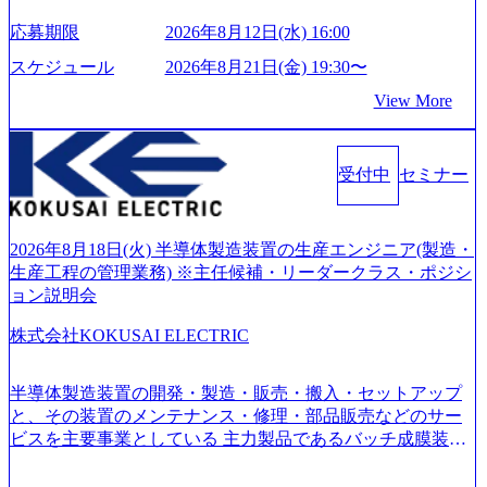
内容・会社説明・匿名の質問コーナーなどを盛り込んだ業
も可能です。 ● 当日のプログラム ・会社説明(40分) 教育
い」という想いの下で立ち上げた新鋭ファーム テクノロジ
界セミナーを実施しています。 ●前回開催時のアンケート
応募期限
2026年8月12日(水) 16:00
旅行事業の内容とビジネスモデル/今後の構想・事業展開/入
ーがビジネスの成功に大きな影響力を持つDX時代におい
結果 満足度：100％ 感想一例：「コンサルタントへのイメ
社後のキャリアパス ・質疑応答(20分) オンライン (Google M
て、20年以上にわたってFintech業界を中心に最先端テクノ
スケジュール
2026年8月21日(金) 19:30〜
ージのぼんやりしていた部分が明確になりました」「業界
eet) ・営業・マーケティングなど、ビジネスサイドでのキャ
ロジーを提供してきたシンプレクスのノウハウを活かしつ
の全体感や実際に働いていらっしゃる方の体感的なお話を
View More
リアを検討されている方 ・転職を具体的に決めてはいない
つ、あらゆる業種・業界のクライアントの企業価値の最大
伺うことができ、参考になりました」 オンライン(ZOO
が、情報収集を進めたい段階の方 ・東京・大阪での勤務を
化を支援するために、戦略策定、組織改革、人材育成、業
M)
希望される方
務改善、実行支援などのコンサルティングサービスを一気
受付中
セミナー
通貫で提供するのが特徴（いわゆる総合コンサルティング
ファーム） 社名の由来は”DXエリアにSpir（槍）を指して
切り開く””simplexないでは金融以外の領域にX（クロス）し
ていく”という位置づけ 一昔前は金融が強い企業として認知
2026年8月18日(火) 半導体製造装置の生産エンジニア(製造・
されていたが、現在金融の売上割合は全体の3割。現在はTo
生産工程の管理業務) ※主任候補・リーダークラス・ポジシ
C事業を始め、パブリック、製造業、通信、エンタメ、教
ョン説明会
育、保健など幅広く強みのあるファーム。 ワンプール制で
株式会社KOKUSAI ELECTRIC
はあるが、社員の興味のある分野やスキルを活用したいな
どの希望は考慮してのアサイン。 そのため、専門性を身に
着けたい方でも幅広に経験を積みたい方でも、キャリア形
半導体製造装置の開発・製造・販売・搬入・セットアップ
成が柔軟に可能な環境である。 https://storage.googleapis.com/
と、その装置のメンテナンス・修理・部品販売などのサー
our-vision-production.appspot.com/public/images/20240925204135
ビスを主要事業としている 主力製品であるバッチ成膜装置
_93b1bff3-f71c-4bc9-8bd9-72a8a4826007_1200x554.webp https://
は、世界中の半導体デバイスメーカーから高く評価され、
storage.googleapis.com/our-vision-production.appspot.com/public/i
世界トップクラスのシェアを有している 技術と対話を通じ