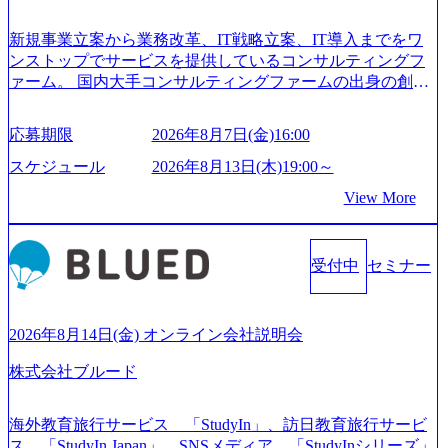
新規事業立案から業務改革、IT戦略立案、IT導入までをワ
ンストップでサービスを提供しているコンサルティングフ
ァーム。 国内大手コンサルティングファームの出身の創業
メンバーが、「クライアントの求めていることに対して、
もっと自由に誠実に提案できる会社をつくりたい」「胸を
応募期限
2026年8月7日(金)16:00
張って会社が好きだと言えるような家族的な組織をつくり
たい」という想いで会社を設立 PwC・アクセンチュアとい
スケジュール
2026年8月13日(木)19:00～
った大手コンサルティングファームをはじめ、SIerや事業会
View More
社出身者など、様々な経歴の社員が活躍しており、働きや
すく魅力的な環境が整っているため、定着率が高いことか
ら「働きがいのある会社」に4年連続ベストカンパニーに選
受付中
セミナー
出されている。 残業時間は平均30時間程度 事業/IT戦略立案
や各種プロジェクトマネジメント、最先端テクノロジーの
導入支援までワンストップでサービスを提供する。「世界
をデザインする」というビジョンを掲げ、クライアント目
2026年8月14日(金) オンライン会社説明会
線のきめ細やかな気配りで、クライアントが本当に求めて
株式会社ブルード
いることは何かを追究し、本当に価値のある成果を提供し
ている。 2015年創業ながら、従業員数が1年で300人強増加
の736名（2024年1月）に到達。上場を目指し、さらに採用
海外教育旅行サービス 「StudyIn」、訪日教育旅行サービ
のスピードを上げている。 人にフォーカスをして急成長す
ス 「StudyIn Japan」、SNSメディア 「StudyInシリーズ」