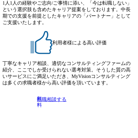
なるため、入居基準を満たす女性には住宅手当を支給しま
1人1人の経験やご志向/ご事情に添い、「今は転職しない」
果、なりたいキャリアを反映できるｐｊにアサインしても
す。 住宅手当は、一般賃貸物件を従業員が契約し、規程で
という選択肢も含めたキャリア提案をしております。中長
らえる ・シンプレクスというテクノロジーに強い部隊がい
定める金額を会社が支払います。 その他： 採用時や転勤等
期での支援を前提としたキャリアの「パートナー」として
るため、エンジニアの視点からも協業しクライアントへ価
による引っ越し費用は、会社が負担します。 2026年8月18日
ご支援いたします。
値提供できる ・デリバリー中心の案件もあればセールス中
(火) 19:00～20:00 2026年8月13日(木) 16:00 応募をご検討され
心の案件もあり、個々の裁量や得意領域に合わせた売り上
ている方を対象に、会社説明会を実施予定です。 ● 求人名
げの立て方を選べる ここ1年で社員数60名⇒100名超、売上
・【富山】半導体製造装置の生産エンジニア(製造・生産工
今期18億円⇒来期30億円（いずれも約170％アップ）と急成
利用者様による高い評価
程の管理業務) ※主任候補・リーダークラス ・【砺波】半
長中のファームである また、成長中ファームのため優秀な
導体製造装置の生産エンジニア(製造・生産工程の管理業務)
上司の近くで働けるチャンスも多い(ボストン・コンサルテ
※主任候補・リーダークラス オンライン (Microsoft Teams)
ィング・グループ出身者等 (https://www.xspear.co.jp/member/ta
丁寧なキャリア相談、適切なコンサルティングファームの
※顔出しは不要です。ご質問頂く際のみ、顔出ししていた
keto_kajita/)） 多様なメンバー、多様なプロジェクトによる
紹介、ここでしか受けられない選考対策。そうした質の高
だければと存じます。
自己成長機会が多く、新たなチャレンジが可能 100名規模に
いサービスにご満足いただき、MyVisionコンサルティング
も関わらず、外資系戦略コンサルティングファームや総合
は多くの求職者様から高い評価を頂いています。
系コンサルティングファームをはじめ、メーカー、ITベン
チャー、外資系金融機関など多彩な出自で構成されてお
無
転職相談する
り、常に刺激を受けながらプロジェクトワークが可能 総合
料
コンサルティングファームの名の通り、全方位のクライア
ントに対して様々なプロジェクトが存在しており、手を上
げれば常に新しいテーマのチャレンジ機会を提供している
（ワンプール制） そのため、全体の離職率10％以下、未経
験3年未満の離職率は0％と驚異の定着率を誇る 大手ファー