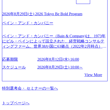
m/jp-ja/case-studies/consulting/taisho-pharmaceutical)（ストラテ
えるプロフェッショナルを有する 金融、製造、流通、エネ
後、随時ご案内) ※全てリモートにて実施します。 ※参加
ジー & コンサルティング） ソフトバンク：初のオンライン
ルギー、情報通信、公共事業など幅広い分野をクライアン
される方に個別に当日の面接案内をお送りいたします。 ※
開催「SoftBank World 2020」でマーケ＆営業のDX実現 (http
トとしている SAP領域においては日本市場No.1を誇り、全
通常の選考フローと異なり、事前に適性検査をご受検いた
2026年8月29日(土) 2026 Tokyo Be Bold Program
s://www.accenture.com/jp-ja/case-studies/communications-media/so
世界で6,400件以上、日本国内で企業最多の5,399件のSAP認
だきます。 ● 詳細 デジタルイノベーション事業部でのポジ
ftbank)（通信） 経済産業省：事業者の申請手続きを電子化
ベイン・アンド・カンパニー
定コンサルタント資格を取得している また、日本国内企業
ションサーチになります。 ご経験やスキル、そして適性や
する「保安ネット」を構築。省庁DXの先進事例を実現 (http
として最多の3,200件のSAP S/4HANA®認定コンサルタント
志向性に合わせて、以下のいずれかの役割でご活躍いただ
s://www.accenture.com/jp-ja/case-studies/public-service/meti-indust
資格も保有、さまざまな業界・業種でのプロジェクト実績
きます。 ※本求人はレバテック株式会社の雇用となりま
ry-safety-network)（公共サービス） カルビー：SAP HANAの
ベイン・アンド・カンパニー（Bain & Company)は、1973年
と蓄積されたノウハウを基に独自の方法論やテンプレート
す。 ※案件によっては客先に出向いての作業も発生しま
導入で基幹システムを刷新 (https://www.accenture.com/jp-ja/ca
にビル・ベインによって設立された、経営戦略コンサルテ
を開発し、それらを活用してお客様に最適なSAPコンサル
す。 ＜ITコンサルタント＞ Webアプリケーション、SaaS系
se-studies/consumer-goods-services/calbee)（消費財・サービ
ィングファーム。世界38か国に63拠点（2022年2月時点）、
ティングサービスを提供する https://storage.googleapis.com/our
の領域において、大手・ベンチャー・スタートアップ企業
ス） 世界49カ国に約73万人以上（2024年5月時点）の社員を
東京オフィスは1982年に開設。 「コンサルタントがクライ
-vision-production.appspot.com/public/images/20240925132728_9
に対する課題解決支援を行います。 直近の案件では、大規
擁し、世界120以上の国の企業を顧客に売上641億ドルを誇
アントにお届けするのは単なるレポートではなく、『結
96dc8f2-7d54-42b9-a7ae-8c532c52d3d8_1200x678.webp アビー
応募期限
2026年8月12日(水) 16:00
模基幹システムにおける最上流のPoC(概念実証)支援から構
る 日本では2.3万人以上の従業員を擁しており(会計系BIG4
果』である。」この原則のもと、ベインは1973年に創業さ
ムコンサルティング会社資料 (https://www.abeam.com/content/
想策定、開発マネジメント支援までを一気通貫で担当して
を上回る規模感)、営業利益率も約15％と驚異的な数字とな
れた。クライアントが不確かな未来の中、競争に勝てるよ
スケジュール
2026年8月29日(土) 10:00～
dam/abeam/jp/ja/about/company/ABeamConsultingCompanyProfil
います。 生成AIなどの最新技術とシステムを活用し、顧客
っている、売上・従業員数共にこの8年間で4倍近くの成長
う、カスタマイズされた戦略を策定し、クライアントと共
e_jpn_4.pdf) 『SAP AWARD OF EXCELLENCE 2024』にお
View More
の業務革新と効率化の実現に貢献します。 ＜PL/PM＞ 顧客
を遂げていることから、今後も高い成長が見込まれる 多く
に、提言を具体的な行動に落とし込んでいる。 徹底した
いて優秀賞「プロジェクト・アワード」を受賞 (https://prtime
の要望を深くヒアリングし、企画構想からアジャイル開発
の技術者を抱えており、アビームコンサルティングに続い
「結果主義」を標榜。クライアントのフルポテンシャル実
s.jp/main/html/rd/p/000000010.000123981.html) アビームコンサ
による開発支援までを一気通貫で推進していただきます。
て日本国内2番目にSAP認定コンサルタント制度の有資格者
現を目標に、具体的に目に見える成果を出すことを信条と
特別選考会・ セミナーの一覧へ
ルティング、社員の健康改善を支援 食事・睡眠など可視
プロジェクト提案・推進の中核として、企画・要件定義か
数が多く、特にIT領域に強みを持つ グローバルのポジショ
して、全社戦略やトランスフォーメーション案件を多く扱
化 (https://www.nikkan.co.jp/articles/view/00694812) “失われた3
らテストまでの一連の工程における管理業務に加え、最上
ンに自由に応募できる社内の転職ツール「キャリアズ・マ
っている ベインの社風を体現するものとして「True North」
0年”をアビームの｢人的資本経営｣で取り戻したい (https://ww
流での現状分析、顧客ヒアリング、戦略策定、技術選定、
ーケットプレイス」が存在し、本ツールを活用で上司の引
（真北）という言葉がよくつかわれる。針が少し東に傾い
トップページへ
w.businessinsider.jp/post-283587) アサヒグループホールディン
品質改善なども推進していただきます。 ＜SE＞ 参画いただ
き留めを受けずに移動が可能である（異動者は年間約1,000
て見えるTrue Northとは磁北ではなく真北、風説や思い込み