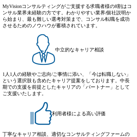
味関心 ● 求める人物像 ・リーダーシップが取れる方/一人称
ただいているため、今回のプログラムでは現役の面接官と
6年8月23日(日)にSustainable SCM SU 1day選考会を開催いた
MyVisionコンサルティングがご支援する求職者様の8割はコ
で主体的に動ける方 ・年齢にこだわらず、アドバイスを素
食事などのカジュアルな交流、実際のプロジェクトのケー
します。 当SUは「GlobalでのSCM構築」や「物流・調達コ
ンサル業界未経験の方です。わかりやすい業界/個社説明か
直に受け取れる方 ・推進力のある方
ススタディ、1対1の模擬面接等、複数のセッションを約1か
ストの構造改革」といった伝統的なテーマに留まらずクラ
ら始まり、最も難しい選考対策まで、コンサル転職を成功
月の期間に渡り行い、選考にご参加いただきます。コンサ
イアントがこれから取組むべき「グリーントランスフォー
させるためのノウハウが蓄積されています。
ルタント未経験の方でも、戦略コンサルタントの具体的な
メーション」、「サーキュラーエコノミー(循環経済)」とい
仕事内容からお話をさせていただきますので、戦略コンサ
った社会課題やテーマに対して、グローバル知見と最新の
ルティングにご興味をお持ちの方は、この機会にぜひご応
事例などを基に企業の構造改革と社会価値の創造の取り組
募ください。 ● 応募後のフロー ・書類選考後、対象者の方
みを行うプロフェッショナルチームです。 今回1day選考対
中立的なキャリア相談
にはWebテストを8月20日までに受験いただきます ・8月21
象となるポジションは下記となります。 ・コンサルタント
日までにプログラム参加者をご案内します ・初回プログラ
(調達改革・設備O&M)【SCS SU】 ・コンサルタント(ECM/
ム : 8月29日(土)10:00～13:30 @ベイン東京オフィス(六本木)
SCM構想・PLM/MES改革)【SSC SU】 ・コンサルタント(物
・プログラム期間中はコンサルタントとの食事会、プロジ
1人1人の経験やご志向/ご事情に添い、「今は転職しない」
流改革/需給プロセス改革)【SSC SU】 ・SCM/ECMデータ・
ェクトのご紹介、ケースワークショップなどを実施します
という選択肢も含めたキャリア提案をしております。中長
プロセス分析・AI活用_Sustainable SCM Strategy Unit(Strategy
・10月17日(土)開催の選考会にて採用面接を実施する予定で
期での支援を前提としたキャリアの「パートナー」として
Consultant職)≪東京・大阪≫ ・コンサルタント(SCS SUオー
す ※ご都合が合わない方は別途調整いたします 初回プロ
ご支援いたします。
プンポジション)【SCS SU】 ※当日は全体での会社説明な
グラム : ベイン東京オフィス(六本木) ※イベントによりオン
どはなく、個別選考のみの実施を予定しています ※1名あた
ラインまたはオフラインの実施 ※東京オフィスのみのご応
りの拘束時間は1時間～最大2時間半程度を想定しています
募となります。他オフィス希望を含めたご応募はお受けい
※1次面接と最終面接の間をなるべく空けないよう調整して
利用者様による高い評価
たしかねますのでご了承ください ● フルタイムでの職務経
おりますが、調整が叶わないケースもございます オンライ
歴を2年以上お持ちの方で、東京オフィスのコンサルタント
ン 書類選考通過者
ポジションに応募意思がある方 ● 英語・日本語ともにビジ
丁寧なキャリア相談、適切なコンサルティングファームの
ネスレベルの方 ※日本語が母国語でない方は日本語能力