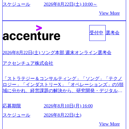
本経営をとっており、事業創造の自由度が高い https://storag
スケジュール
2026年8月22日(土) 10:00～
e.googleapis.com/our-vision-production.appspot.com/public/image
View More
s/20240925162633_7242d0de-3e54-4f03-b076-00318d5c0dff_120
0x644.webp レバレジーズ株式会社 会社説明資料 (https://spea
kerdeck.com/leverages/leverages-hui-she-shao-jie-zi-liao-zhong-tu-
cai-yong-xiang-ke) 「働く人」「事業・サービス」「カルチャ
受付中
選考会
ー」など、レバレジーズのリアルを取り上げています！ (htt
ps://melev.leverages.jp/) レバレジーズグローバル、大分県より
「外国人留学生等受入環境整備事業委託業務」を受託 (http
2026年8月22日(土) ソング本部 週末オンライン選考会
s://prtimes.jp/main/html/rd/p/000000612.000010591.html) レバレ
ジーズ、モチベーション管理システム「NALYSYS」リリー
アクセンチュア株式会社
ス (https://prtimes.jp/main/html/rd/p/000000622.000010591.html) Y
ouTube（【公式】レバレジーズCh） (https://www.youtube.co
「ストラテジー＆コンサルティング」「ソング」「テクノ
m/@leveragesCh) レバレジーズで活躍するメンバー紹介！〜
ロジー」「インダストリーX」「オペレーションズ」の5領
管理職種編 〜 (https://www.youtube.com/watch?v=RETwZKac2
域に分かれ、経営課題の解決から、研究開発・デジタル・
UI) レバレジーズで活躍するメンバー紹介！〜 営業職種編
マーケティング・ITシステムの導入など、コンサルティン
〜 (https://www.youtube.com/watch?v=XJ7Eam0onXA) 創業以
グ領域からその実行的側面であるITサービスの提供まで一
来黒字を維持し、急成長中でありながら安定した事業を展
応募期限
2026年8月10日(月) 16:00
貫して支援する総合系・IT系ファームである あらゆる産業
開し、高い安定性を持つ企業へと成長している 10年後に1兆
において非常に良質な顧客基盤を築いており、Fortune Globa
スケジュール
2026年8月22日(土)
円を目指す日本にもなかなかないメガベンチャー。創業か
l 500社の80％以上の企業をクライアントとして抱えている
ら黒字経営。年間130%成長 https://storage.googleapis.com/our-
View More
手掛けたプロジェクトは「ファーストリテイリングにおけ
vision-production.appspot.com/public/images/20251030164405_5c