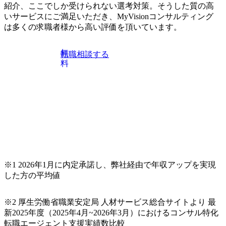
紹介、ここでしか受けられない選考対策。そうした質の高
試験N1またはそれ相当の上級レベルの日本語力(会話・読解
いサービスにご満足いただき、MyVisionコンサルティング
力)
は多くの求職者様から高い評価を頂いています。
無
転職相談する
料
※1 2026年1月に内定承諾し、弊社経由で年収アップを実現
した方の平均値
※2 厚生労働省職業安定局 人材サービス総合サイトより 最
新2025年度（2025年4月~2026年3月）におけるコンサル特化
転職エージェント支援実績数比較