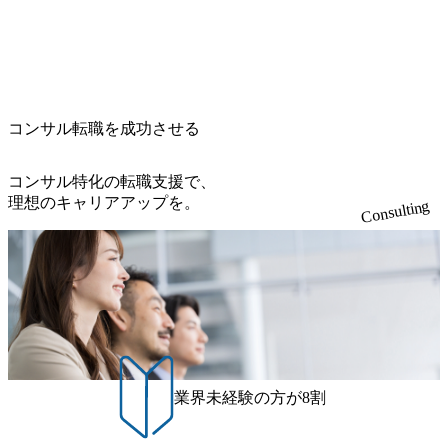
グスのESG価値の可視化を支援 「インパクト加重会計」
く案件はプライム案件メインです。 要件定義～設計～開発
名） 残業時間や有休取得率など約10項目を数値化すること
による一見正しい答えや、単に理論的に正しいが実行不可
を用いて非財務活動の社会的インパクトを算出 (https://prtime
～テスト～リリース・リリース後対応まで一気通貫でご担
で、実行前後で離職率を半減させることに成功した 18時以
能な答えではなく、企業と社会の最大価値を追求した本当
s.jp/main/html/rd/p/000000015.000123981.html) NECから独立し
当いただきます。 参画当初はご経験に応じたフェーズから
降の会議を原則禁止としているほか、在宅勤務制度の全社
の答えを提供したい、というベインのコンサルティングに
て20年近く成長を続けており、2022年3月期の連結売上高は
ご担当いただき、当社の社員が業務面をサポートしつつ、
展開、ハラスメント抑止に向けた研修の拡充、社外窓口設
おける信念であり、カルチャーにもなっている。 海外オフ
991億円、1,000億円突破が目前となった 2023年4月1日時点
徐々に対応範囲を広げていただきます。 ＜QAエンジニア＞
置など徹底的な仕組み化を推進する 育休取得率は男性6
ィスとの連携が多く、海外プロジェクトへのアサインや海
でグループ従業員数は7523人と、国内でも有数の規模のコ
本質的な品質向上を目的とし、プロジェクトの上流(コンサ
5%、女性100%と全国平均を上回る実績を持ち、女性の管理
外オフィスへのトランスファー制度などが充実している。
ンサルティング会社となり、今後も成長性が大きくみられ
コンサル転職を成功させる
ルティング領域)から参画いただきます。 課題選定から顧客
職率も21.8%（2023年12月時点）とフレキシブルな働き方を
東京オフィスに来るグローバルメンバーも多く、グローバ
る 日本企業的な柔らかい雰囲気が特徴的で、従業員方の人
への企画提案、そして実行までを一気通貫で支援していた
提供 2026年8月22日(土) 面接枠 ①10時開始、②11時開始、
ル・ワンチームで活動している。プロボノ活動にも力を入
柄の良さや未経験者への充実したオンボーディング支援(入
だきます。 アジャイル開発を通じて顧客の要望や提案を柔
③12時開始 2026年8月10日(月) 16:00 各回50分程度を想定 オ
コンサル特化の転職支援で、
れており、これまで多くのNPO・NGOなどの非営利団体に
社時に10日間の間みっちりとコンサルの基礎を支援)を魅力
軟に取り入れながら改善サイクルを回すため、ご自身の提
ンライン 書類選考通過者
理想のキャリアアップを。
無償でコンサルティングを提供している。 2026年8月29日
Consulting
に感じ、他Big4ではなくアビームを選ぶ方も多数 アビーム
案がサービスに直接反映されやすく、高い貢献度を実感で
(土) の対面Kick-offイベントを皮切りに1か月程度のプログラ
といえばSAPをはじめとしたシステム、とイメージされる
きます。 ● 勤務地 東京都渋谷区渋谷3丁目6-7 渋谷金王タワ
ム ※初回プログラム : 8月29日(土)10:00～13:30 2026年8月12
こともあるが実態としては経営戦略策定や新規事業立案な
ー 事業所内禁煙(入居する施設に喫煙専用室あり) ・就業規
日(水) 16:00 Bain & Company Tokyoでは、「Tokyo Be Bold Pr
どのトップラインを上げるための戦略案件も多く存在 特に
則により就業時間内の喫煙を全面的に禁止 ・禁煙サポート
ogram (女性候補者向け選考支援プログラム)」を実施いたし
スポーツ&エンターテイメント領域ではBig4に先んじて注力
制度あり オンライン ● 必須要件 以下いずれかのご経験をお
ます。クライアントに斬新なソリューションを提供し、複
し、業界内で大きな存在感を誇る 社員の多様化する生活ス
持ちの方 ・システム・ソフトウェア開発経験3年以上 ・要
雑な経営課題を解決するために、チームのダイバーシティ
タイルやライフイベントに対応した働きやすい職場環境を
件定義～基本設計など上流経験2年以上 ・PMO経験2年以上
は欠かせません。是非、ユニークな視点と高い志を持つ女
実現するため、さまざまなサポート制度を導入している 多
● 歓迎要件 ・要件定義から詳細設計までのいずれかの上流
性の皆様に多数ご参画頂きたいと考え、プログラムを開催
文化理解や女性の活躍推進などの取り組み、また、フレッ
工程の経験 ・サブリーダー以上のマネジメント経験 ・お客
致します。 「未経験では難しいのではないか」、「実際女
業界未経験の方が8割
クス制度やフリーロケーション制度、フルリモート制度な
様との折衝経験、交渉経験 ・組織課題に対して主体的に業
性はどのように活躍をしているのか」、「ケース面接の経
どの多様な働き方をサポートする制度が整備されている 202
務改善に取り組まれたご経験 ・アジャイル/スクラムへの興
験がなく対策の仕方が知りたい」などのお声をたくさんい
6年8月23日(日) 9:00～18:00終了 2026年8月12日(水) 16:00 202