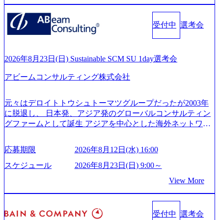
るグローバル化」「資生堂グループのDX化支援」「ヴィヴ
527843-d227-4df8-b86c-5587f843fdf6_1200x471.webp https://stor
age.googleapis.com/our-vision-production.appspot.com/public/imag
ィアン・ウエストウッドの製品開発」など多岐にわたる コ
es/20251030164946_dc0888f6-0539-4887-84d7-34c8d8544226_1
受付中
選考会
ンサルティング活動のみならず、2021年にはKDDIと合弁会
200x666.webp 年間100億円規模の投資の元、10以上もの新規
社「ARISE analytics」を設立し、人工知能とデータアナリテ
事業を立ち上げているため様々な業界を経験することが可
ィクス技術で新たなイノベーションを創出する活動や、デ
能 社内転職が活発であり、多様なスキルを1社で身に着ける
ジタル人材育成の支援も盛んに行う 採用資料 (https://www.ac
2026年8月23日(日) Sustainable SCM SU 1day選考会
ことが可能 事業開発・運用を内包かする「オールインハウ
centure.com/content/dam/accenture/final/accenture-com/document-
ス」型の組織体。社内スカウトや社内公募制度を用いて主
アビームコンサルティング株式会社
2/Accenture-Recruiting-Brochure.pdf#zoom=50) 女性の活躍につ
体的かつ柔軟なキャリア形成が可能。 https://storage.googleap
いて (https://www.accenture.com/content/dam/accenture/final/caree
is.com/our-vision-production.appspot.com/public/images/20251030
rs/corporate/document/women-brochure.pdf#zoom=50) 社員発信
元々はデロイトトウシュトーマツグループだったが2003年
165942_70f09968-1b27-43e6-b849-1cd107c4f488_1200x698.web
のキャリアブログ (https://www.accenture.com/jp-ja/blogs/japan-
に脱退し、 日本発、アジア発のグローバルコンサルティン
p ## 働き方／WLB／待遇 内装8億円超のかっこいいオフィ
careers-blog) 江川社長が語る「105点経営」 (https://business.ni
グファームとして誕生 アジアを中心とした海外ネットワー
スがあり、 働き甲斐のあるランキング、新卒注目ランキン
kkei.com/atcl/gen/19/00604/021600008/) 規模拡大で成功する理
クを通じ、各国や地域に即したグローバル・サービスを提
グ受賞歴多数 あえての未上場であり株主からの圧力がない
由【コンサル業界俯瞰マップ】 (https://diamond.jp/articles/-/34
供している日系最大級の総合コンサルティングファーム
ため事業創造の自由度が高く、赤字事業でも投資して長期
6218) 大手広告代理店出身者などマーケティングのトップ人
応募期限
2026年8月12日(水) 16:00
『Build Beyond As One ®.』をブランドメッセージに掲げ、
的な成長を若手に任せられる環境 対面でのコミュニケーシ
材が集結するワケ (https://markezine.jp/article/detail/45446) エン
企業や組織の変革を通じて社会や産業の課題を解決し、未
ョンメリットを重視するため出社勤務。1日の労働時間平均
スケジュール
2026年8月23日(日) 9:00～
ジニアからコンサルタントへ。会社に入って、何が変わっ
来のありたい姿を実現するとともに、クライアント変革の
9.2時間、有休消化率81%(2024年度の年間データ、エンジニ
た？ (https://www.businessinsider.jp/post-288838) プラダ：ラグ
View More
確実な実現と社会的価値及び経済的価値の追求にも貢献 NE
ア組織） 2026年8月22日(土) 10:00～最長16:00 2026年8月10
ジュアリー製品のパーソナライゼーション (https://www.acce
Cとの戦略的資本提携も実現して、現在はNECのグループ会
日(月) 16:00 ※応募者が定員を上回る場合は、厳正なる審査
nture.com/jp-ja/case-studies/song/prada-luxury-product-customizati
社であり、戦略、業務改革、IT、組織・人事、アウトソー
の上参加者を決定させていただきます。ご了承ください。
on) 大正製薬：ITカーブアウト支援 (https://www.accenture.co
受付中
選考会
シングなどの専門知識と、豊富な経験を持つ約6,000名を超
● 当日の流れ 受付 → 会社説明会 → 面接(会社説明会終了