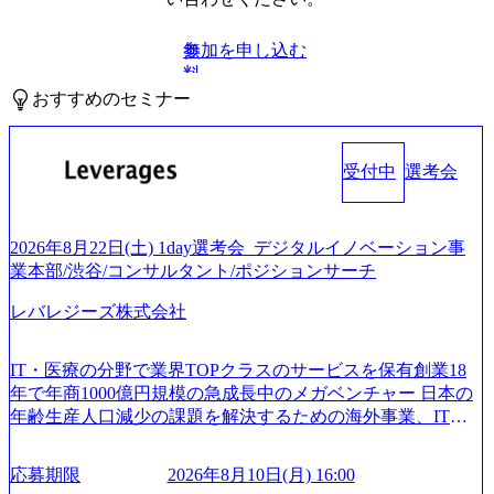
参加を申し込む
無
料
おすすめのセミナー
受付中
選考会
2026年8月22日(土) 1day選考会_デジタルイノベーション事
業本部/渋谷/コンサルタント/ポジションサーチ
レバレジーズ株式会社
IT・医療の分野で業界TOPクラスのサービスを保有創業18
年で年商1000億円規模の急成長中のメガベンチャー 日本の
年齢生産人口減少の課題を解決するための海外事業、IT事
業、医療・介護事業、若手キャリア、新規事業といった40
以上の事業を展開する オールインハウスの組織体制をとっ
応募期限
2026年8月10日(月) 16:00
ており社内で新しい事業開発などの人員調達できる 独立資