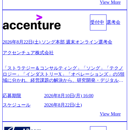
View More
s/20240925162633_7242d0de-3e54-4f03-b076-00318d5c0dff_120
0x644.webp レバレジーズ株式会社 会社説明資料 (https://spea
kerdeck.com/leverages/leverages-hui-she-shao-jie-zi-liao-zhong-tu-
cai-yong-xiang-ke) 「働く人」「事業・サービス」「カルチャ
受付中
選考会
ー」など、レバレジーズのリアルを取り上げています！ (htt
ps://melev.leverages.jp/) レバレジーズグローバル、大分県より
「外国人留学生等受入環境整備事業委託業務」を受託 (http
2026年8月22日(土) ソング本部 週末オンライン選考会
s://prtimes.jp/main/html/rd/p/000000612.000010591.html) レバレ
ジーズ、モチベーション管理システム「NALYSYS」リリー
アクセンチュア株式会社
ス (https://prtimes.jp/main/html/rd/p/000000622.000010591.html) Y
ouTube（【公式】レバレジーズCh） (https://www.youtube.co
「ストラテジー＆コンサルティング」「ソング」「テクノ
m/@leveragesCh) レバレジーズで活躍するメンバー紹介！〜
ロジー」「インダストリーX」「オペレーションズ」の5領
管理職種編 〜 (https://www.youtube.com/watch?v=RETwZKac2
域に分かれ、経営課題の解決から、研究開発・デジタル・
UI) レバレジーズで活躍するメンバー紹介！〜 営業職種編
マーケティング・ITシステムの導入など、コンサルティン
〜 (https://www.youtube.com/watch?v=XJ7Eam0onXA) 創業以
グ領域からその実行的側面であるITサービスの提供まで一
来黒字を維持し、急成長中でありながら安定した事業を展
応募期限
2026年8月10日(月) 16:00
貫して支援する総合系・IT系ファームである あらゆる産業
開し、高い安定性を持つ企業へと成長している 10年後に1兆
において非常に良質な顧客基盤を築いており、Fortune Globa
スケジュール
2026年8月22日(土)
円を目指す日本にもなかなかないメガベンチャー。創業か
l 500社の80％以上の企業をクライアントとして抱えている
ら黒字経営。年間130%成長 https://storage.googleapis.com/our-
View More
手掛けたプロジェクトは「ファーストリテイリングにおけ
vision-production.appspot.com/public/images/20251030164405_5c
るグローバル化」「資生堂グループのDX化支援」「ヴィヴ
527843-d227-4df8-b86c-5587f843fdf6_1200x471.webp https://stor
age.googleapis.com/our-vision-production.appspot.com/public/imag
ィアン・ウエストウッドの製品開発」など多岐にわたる コ