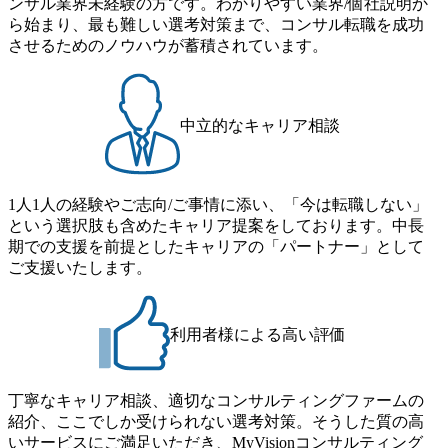
ンサル業界未経験の方です。わかりやすい業界/個社説明か
直に受け取れる方 ・推進力のある方
ススタディ、1対1の模擬面接等、複数のセッションを約1か
ストの構造改革」といった伝統的なテーマに留まらずクラ
ら始まり、最も難しい選考対策まで、コンサル転職を成功
月の期間に渡り行い、選考にご参加いただきます。コンサ
イアントがこれから取組むべき「グリーントランスフォー
させるためのノウハウが蓄積されています。
ルタント未経験の方でも、戦略コンサルタントの具体的な
メーション」、「サーキュラーエコノミー(循環経済)」とい
仕事内容からお話をさせていただきますので、戦略コンサ
った社会課題やテーマに対して、グローバル知見と最新の
ルティングにご興味をお持ちの方は、この機会にぜひご応
事例などを基に企業の構造改革と社会価値の創造の取り組
募ください。 ● 応募後のフロー ・書類選考後、対象者の方
みを行うプロフェッショナルチームです。 今回1day選考対
中立的なキャリア相談
にはWebテストを8月20日までに受験いただきます ・8月21
象となるポジションは下記となります。 ・コンサルタント
日までにプログラム参加者をご案内します ・初回プログラ
(調達改革・設備O&M)【SCS SU】 ・コンサルタント(ECM/
ム : 8月29日(土)10:00～13:30 @ベイン東京オフィス(六本木)
SCM構想・PLM/MES改革)【SSC SU】 ・コンサルタント(物
・プログラム期間中はコンサルタントとの食事会、プロジ
1人1人の経験やご志向/ご事情に添い、「今は転職しない」
流改革/需給プロセス改革)【SSC SU】 ・SCM/ECMデータ・
ェクトのご紹介、ケースワークショップなどを実施します
という選択肢も含めたキャリア提案をしております。中長
プロセス分析・AI活用_Sustainable SCM Strategy Unit(Strategy
・10月17日(土)開催の選考会にて採用面接を実施する予定で
期での支援を前提としたキャリアの「パートナー」として
Consultant職)≪東京・大阪≫ ・コンサルタント(SCS SUオー
す ※ご都合が合わない方は別途調整いたします 初回プロ
ご支援いたします。
プンポジション)【SCS SU】 ※当日は全体での会社説明な
グラム : ベイン東京オフィス(六本木) ※イベントによりオン
どはなく、個別選考のみの実施を予定しています ※1名あた
ラインまたはオフラインの実施 ※東京オフィスのみのご応
りの拘束時間は1時間～最大2時間半程度を想定しています
募となります。他オフィス希望を含めたご応募はお受けい
※1次面接と最終面接の間をなるべく空けないよう調整して
利用者様による高い評価
たしかねますのでご了承ください ● フルタイムでの職務経
おりますが、調整が叶わないケースもございます オンライ
歴を2年以上お持ちの方で、東京オフィスのコンサルタント
ン 書類選考通過者
ポジションに応募意思がある方 ● 英語・日本語ともにビジ
丁寧なキャリア相談、適切なコンサルティングファームの
ネスレベルの方 ※日本語が母国語でない方は日本語能力
紹介、ここでしか受けられない選考対策。そうした質の高
試験N1またはそれ相当の上級レベルの日本語力(会話・読解
いサービスにご満足いただき、MyVisionコンサルティング