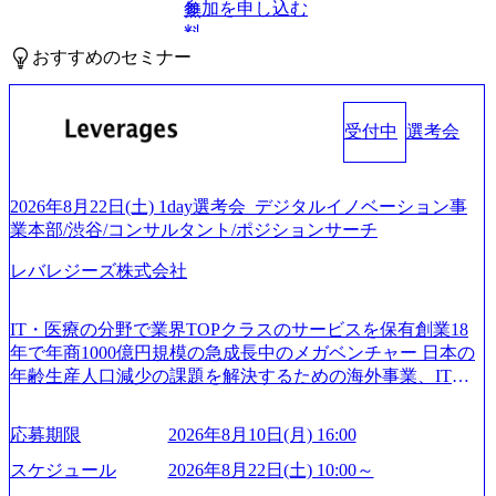
参加を申し込む
無
料
おすすめのセミナー
受付中
選考会
2026年8月22日(土) 1day選考会_デジタルイノベーション事
業本部/渋谷/コンサルタント/ポジションサーチ
レバレジーズ株式会社
IT・医療の分野で業界TOPクラスのサービスを保有創業18
年で年商1000億円規模の急成長中のメガベンチャー 日本の
年齢生産人口減少の課題を解決するための海外事業、IT事
業、医療・介護事業、若手キャリア、新規事業といった40
以上の事業を展開する オールインハウスの組織体制をとっ
応募期限
2026年8月10日(月) 16:00
ており社内で新しい事業開発などの人員調達できる 独立資
本経営をとっており、事業創造の自由度が高い https://storag
スケジュール
2026年8月22日(土) 10:00～
e.googleapis.com/our-vision-production.appspot.com/public/image