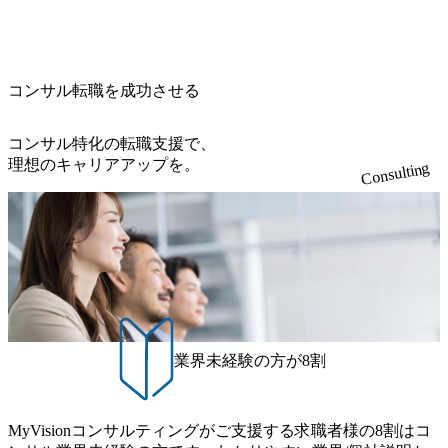
s.jp/main/html/rd/p/000000015.000123981.html) NECから独立し
当いただきます。 参画当初はご経験に応じたフェーズから
降の会議を原則禁止としているほか、在宅勤務制度の全社
の答えを提供したい、というベインのコンサルティングに
て20年近く成長を続けており、2022年3月期の連結売上高は
ご担当いただき、当社の社員が業務面をサポートしつつ、
展開、ハラスメント抑止に向けた研修の拡充、社外窓口設
おける信念であり、カルチャーにもなっている。 海外オフ
991億円、1,000億円突破が目前となった 2023年4月1日時点
徐々に対応範囲を広げていただきます。 ＜QAエンジニア＞
置など徹底的な仕組み化を推進する 育休取得率は男性6
ィスとの連携が多く、海外プロジェクトへのアサインや海
でグループ従業員数は7523人と、国内でも有数の規模のコ
本質的な品質向上を目的とし、プロジェクトの上流(コンサ
5%、女性100%と全国平均を上回る実績を持ち、女性の管理
外オフィスへのトランスファー制度などが充実している。
ンサルティング会社となり、今後も成長性が大きくみられ
コンサル転職を成功させる
ルティング領域)から参画いただきます。 課題選定から顧客
職率も21.8%（2023年12月時点）とフレキシブルな働き方を
東京オフィスに来るグローバルメンバーも多く、グローバ
る 日本企業的な柔らかい雰囲気が特徴的で、従業員方の人
への企画提案、そして実行までを一気通貫で支援していた
提供 2026年8月22日(土) 面接枠 ①10時開始、②11時開始、
ル・ワンチームで活動している。プロボノ活動にも力を入
柄の良さや未経験者への充実したオンボーディング支援(入
だきます。 アジャイル開発を通じて顧客の要望や提案を柔
③12時開始 2026年8月10日(月) 16:00 各回50分程度を想定 オ
コンサル特化の転職支援で、
れており、これまで多くのNPO・NGOなどの非営利団体に
社時に10日間の間みっちりとコンサルの基礎を支援)を魅力
軟に取り入れながら改善サイクルを回すため、ご自身の提
ンライン 書類選考通過者
理想のキャリアアップを。
無償でコンサルティングを提供している。 2026年8月29日
Consulting
に感じ、他Big4ではなくアビームを選ぶ方も多数 アビーム
案がサービスに直接反映されやすく、高い貢献度を実感で
(土) の対面Kick-offイベントを皮切りに1か月程度のプログラ
といえばSAPをはじめとしたシステム、とイメージされる
きます。 ● 勤務地 東京都渋谷区渋谷3丁目6-7 渋谷金王タワ
ム ※初回プログラム : 8月29日(土)10:00～13:30 2026年8月12
こともあるが実態としては経営戦略策定や新規事業立案な
ー 事業所内禁煙(入居する施設に喫煙専用室あり) ・就業規
日(水) 16:00 Bain & Company Tokyoでは、「Tokyo Be Bold Pr
どのトップラインを上げるための戦略案件も多く存在 特に
則により就業時間内の喫煙を全面的に禁止 ・禁煙サポート
ogram (女性候補者向け選考支援プログラム)」を実施いたし
スポーツ&エンターテイメント領域ではBig4に先んじて注力
制度あり オンライン ● 必須要件 以下いずれかのご経験をお
ます。クライアントに斬新なソリューションを提供し、複
し、業界内で大きな存在感を誇る 社員の多様化する生活ス
持ちの方 ・システム・ソフトウェア開発経験3年以上 ・要
雑な経営課題を解決するために、チームのダイバーシティ
タイルやライフイベントに対応した働きやすい職場環境を
件定義～基本設計など上流経験2年以上 ・PMO経験2年以上
は欠かせません。是非、ユニークな視点と高い志を持つ女
実現するため、さまざまなサポート制度を導入している 多
● 歓迎要件 ・要件定義から詳細設計までのいずれかの上流
性の皆様に多数ご参画頂きたいと考え、プログラムを開催
文化理解や女性の活躍推進などの取り組み、また、フレッ
工程の経験 ・サブリーダー以上のマネジメント経験 ・お客
致します。 「未経験では難しいのではないか」、「実際女
業界未経験の方が8割
クス制度やフリーロケーション制度、フルリモート制度な
様との折衝経験、交渉経験 ・組織課題に対して主体的に業
性はどのように活躍をしているのか」、「ケース面接の経
どの多様な働き方をサポートする制度が整備されている 202
務改善に取り組まれたご経験 ・アジャイル/スクラムへの興
験がなく対策の仕方が知りたい」などのお声をたくさんい
6年8月23日(日) 9:00～18:00終了 2026年8月12日(水) 16:00 202
味関心 ● 求める人物像 ・リーダーシップが取れる方/一人称
ただいているため、今回のプログラムでは現役の面接官と
6年8月23日(日)にSustainable SCM SU 1day選考会を開催いた
MyVisionコンサルティングがご支援する求職者様の8割はコ
で主体的に動ける方 ・年齢にこだわらず、アドバイスを素
食事などのカジュアルな交流、実際のプロジェクトのケー
します。 当SUは「GlobalでのSCM構築」や「物流・調達コ