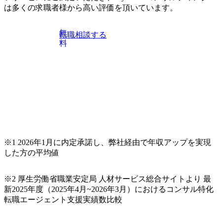
力)
は多くの求職者様から高い評価を頂いています。
無
転職相談する
料
※1 2026年1月に内定承諾し、弊社経由で年収アップを実現
した方の平均値
※2 厚生労働省職業安定局 人材サービス総合サイトより 最
新2025年度（2025年4月~2026年3月）におけるコンサル特化
転職エージェント支援実績数比較