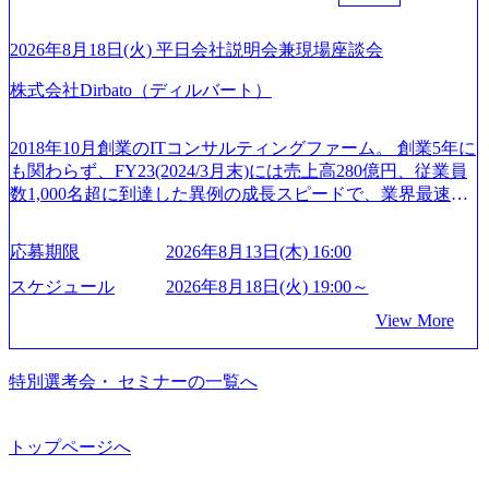
バイザリーなどの専門知識を獲得し、キャリアを発展させ
の幅広いプロジェクトを主導する。 - 天野 善仁氏：19卒Pw
りますが、3～7日の連続休暇を取得できます。 リフレッシ
る機会が提供される 主担当成約で10件以上ある人は課長職
C出身。Xspear最年少シニアマネージャー 社員インタビュー
ュ休暇は、規程で定める勤続年数ごとに、連続5日のリフレ
となり、平均3000万～4000万の年収となる 内訳としては個
ページ (https://www.xspear.co.jp/career/interviews/) 戦略だけの
2026年8月18日(火) 平日会社説明会兼現場座談会
ッシュ休暇を取得できます。 【育児や子の看護、介護など
人インセンティブ＋チームインセンティブ 課長は部下を育
コンサルは終わり──コンサル業界の風雲児に聞く。“これ
の制度】 育児休暇： 対象：小学校1年修了時の3月31日まで
株式会社Dirbato（ディルバート）
成活躍させるためのナレッジシェアおよび丁寧なOJTを欠か
から”のコンサルの在り方 (https://www.businessinsider.jp/articl
の子を育てるすべての従業員※期間：通算3年間 短時間勤
さずにチームとして動く組織風土がある 2026年8月18日(火)
e/20250205-simplex-xspear/) Xspear Consultingがえるぼし認定
務： 対象：小学校卒業までの子を育てるすべての従業員 1
19:30～ 所要時間 : 約1時間 2026年8月13日(木) 16:00 ＼応募
を取得 (https://www.agara.co.jp/article/382811) シンプレクスと
2018年10月創業のITコンサルティングファーム。 創業5年に
日2時間15分まで、始業・終業時刻の繰り上げ・繰り下げが
意思不問・業界未経験歓迎！／ M&A承継機構のビジョンや
Xspear Consultingが、東京都港区の行政手続き100%デジタル
も関わらず、FY23(2024/3月末)には売上高280億円、従業員
可能 子の看護休暇： 子1人につき5日まで取得でき、1時間
業務内容、実際の働き方について詳しくお伝えするオンラ
化を支援 (https://www.afpbb.com/articles/-/3520247) 【未経験
数1,000名超に到達した異例の成長スピードで、業界最速と
単位で取得することも可能 家族看護休暇： 5日まで取得で
イン説明会を開催いたします。 M&A業界に興味があり、ま
者】 ・年収UPでのオファー ・ワンプールで様々なインダ
なる10期1,000億円に対して、現状では計画値を上回る事業
き、1時間単位で取得することも可能 【独身寮、住宅手当制
ずはどんな仕事か知りたい 転職を考えたばかりで、幅広く
ストリーやソリューションを裁量をもって経験できる ・上
成⻑を遂げている。 現在コンサルティングファームでは外
度など】 独身寮：富山事業所の近くに、白風寮と青風寮の2
応募期限
2026年8月13日(木) 16:00
業界の情報を集めたい 働くイメージを具体的に知りたい M
流工程、先端技術を学べる環境 【コンサルファーム経験
資も含めて売上高TOP10にランクインしている。 主力事業
つの寮があり、以下の入居基準を満たす方が入居可能で
&A業界にご興味がある方、転職を少しでもお考えの方はも
者】 ・専門領域に軸足を置きながら、他領域にもチャレン
はITコンサルティング。幅広い業界の大企業を中心に、IT
スケジュール
2026年8月18日(火) 19:00～
す。 ＜入居基準＞ ・満33歳までの独身者 ・自宅から勤務地
ちろん、情報収集をしたい方でも歓迎です。お気軽にご参
ジできる環境 ・タイトルアップでのオファー ・現職ファー
戦略策定等の上流工程から実装・運用定着まで一気通貫で
までの通勤総時間が2時間を超えること 住宅手当： 本社の
View More
加ください。 当日は、質疑応答のお時間もご用意しており
ムより高いオファー年収 ・実力主義でプロモーションでき
支援している。 他方、インキュベーション事業を手掛けて
近くには独身寮や社宅等が無いため、条件を満たす方には
ます。 是非、説明会にてお話できることを楽しみにしてお
る（ダブルスキップもあり） ・週に1度のアサインｍｔｇで
いるのも同社の特徴であり、 自社で新規事業開発も手掛け
住宅手当を支給します。 また、独身寮は男性のみの入居と
ります。 説明会後にアンケート回答をお願いいたします。
こまめに社員のキャリアについて検討してもらえる。結
つつ、複数社への出資～ハンズオン支援も行っている。 (参
特別選考会・ セミナーの一覧へ
なるため、入居基準を満たす女性には住宅手当を支給しま
オンライン(Google meets)
果、なりたいキャリアを反映できるｐｊにアサインしても
考) https://www.dirbato.co.jp/service/incubation.html (https://www.
す。 住宅手当は、一般賃貸物件を従業員が契約し、規程で
らえる ・シンプレクスというテクノロジーに強い部隊がい
dirbato.co.jp/service/incubation.html) 大手総合系コンサルティ
定める金額を会社が支払います。 その他： 採用時や転勤等
るため、エンジニアの視点からも協業しクライアントへ価
ングファームや、Slerなどから優秀層が多数ジョイン。 http
トップページへ
による引っ越し費用は、会社が負担します。 2026年8月18日
値提供できる ・デリバリー中心の案件もあればセールス中
s://storage.googleapis.com/our-vision-production.appspot.com/publi
(火) 19:00～20:00 2026年8月13日(木) 16:00 応募をご検討され
心の案件もあり、個々の裁量や得意領域に合わせた売り上
c/images/20240925205344_42693807-c7d5-418f-965b-3a03a5dd5