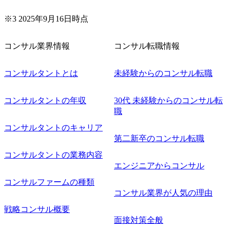
業務再構築 ・IoTを活用したデジタルワークスタイル変革案
企画 ・Disruptive Technologyを活用した新規事業の立案/推
※3 2025年9月16日時点
進 など 【中途入社社員の入社の決め手(一例)】 ・創業
フェーズに参画し、コアメンバーとして会社を一緒に創り
コンサル業界情報
コンサル転職情報
上げていきたい ・サービスやソリューションに捉われず、
顧客が真に求めるサービスを提供したい ・様々な業種業界
でのプロジェクトに参画し、自身のスキルアップを図りた
コンサルタントとは
未経験からのコンサル転職
い ・エンジニア経験を活かして要件定義や提案、企画とい
った上流工程にチャレンジしたい ・コンサルのみならず新
コンサルタントの年収
30代 未経験からのコンサル転
規事業開発にも興味があり、ゆくゆくはチャレンジしてみ
職
たい オンライン(Teams)
コンサルタントのキャリア
第二新卒のコンサル転職
コンサルタントの業務内容
エンジニアからコンサル
コンサルファームの種類
コンサル業界が人気の理由
戦略コンサル概要
面接対策全般