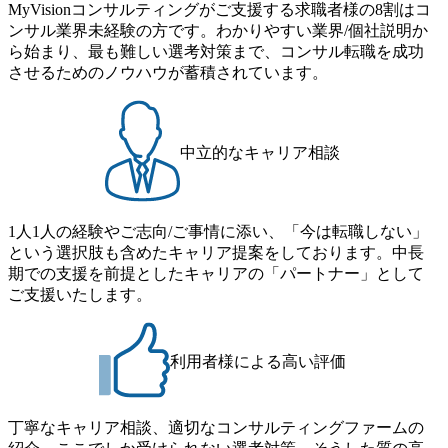
MyVisionコンサルティングがご支援する求職者様の8割はコ
できる 豊富な経験を持つコンサル経験者の場合は、自らチ
番組があり、新卒紹介、会社の七不思議紹介等、規模が大
ンサル業界未経験の方です。わかりやすい業界/個社説明か
ームを立ち上げることが可能 裁量をもった営業活動、デリ
きくなっていく中で社員同士のつながりを広げる取り組み
ら始まり、最も難しい選考対策まで、コンサル転職を成功
バリー活動ができる(スタートアップとの協業、新規ソリュ
もしている 今後の成長戦略として海外展開を見据えてい
させるためのノウハウが蓄積されています。
ーションの開発 など) シンプレクスの顧客基盤、エンジニ
る。足元のグローバル案件割合は10%程度だが、英語が得
アケイパビリティを活かた確度の高い事業立ち上げが経験
意でグローバル案件に興味がある方はアサインされるチャ
できる 2026年8月21日(金) 19:30〜21:30 (19:20開場) 2026年8
ンスも大きい。 代表インタビュー https://note.com/dirbato/n/n0
月12日(水) 16:00 ※参加状況によっては抽選とさせていただ
a040c36b128 Forbes JAPAN BrandVoice Studio 「使命はテクノ
中立的なキャリア相談
く可能性がございます。 このたび、ファーム経験者の方を
ロジーで企業の可能性を引き出すこと。日本に求められるI
対象にした懇親会形式の採用イベント「サロンイベント」
Tコンサルタントという伴走者」 https://forbesjapan.com/article
を開催いたします。 カジュアルな場で現場社員と直接交流
s/detail/67452 Forbes JAPAN BrandVoice Studio 「コンサル業
できる機会ですので、ぜひご参加ください。 当日はXspear
界におけるIT人材価値再興。Dirbatoの最前線パートナーが
1人1人の経験やご志向/ご事情に添い、「今は転職しない」
Consulting代表取締役の早田とMDやその他現場社員が複数
切り開くテクノロジーの変革」 https://forbesjapan.com/articles/
という選択肢も含めたキャリア提案をしております。中長
preview/68657?preview=TAI1oir8Coe5Df3zuZhtd24YfH72/Zzdm
名参加する予定です！ ●費用 : 無料 虎ノ門ヒルズ付近 ※詳
期での支援を前提としたキャリアの「パートナー」として
BTIEMOnWUWREjOFLO1IL1KPEi4dgCbb Forbes JAPAN Bra
細な場所については参加者の方へ個別でご連絡いたしま
ご支援いたします。
ndVoice Studio 「求めるのは、競争と連帯 。IT特化の急成長
す。 コンサルファームにてマネージャー以上の職務を担当
ファーム・Dirbatoの社員支援」 https://forbesjapan.com/articles/
している方
detail/69848 MyViision企業インタビュー① https://my-vision.co.
利用者様による高い評価
jp/consulting-firm/dirbato/interview01 MyViision企業インタビュ
ー② https://my-vision.co.jp/consulting-firm/dirbato/interview02 20
26年8月18日(火) 19:00開始～最長20:00終了 2026年8月13日
(木) 16:00 当日はDirbatoの現役トップコンサルタントが業界
丁寧なキャリア相談、適切なコンサルティングファームの
動向を踏まえ、コンサルティング市場の最新トレンドをお