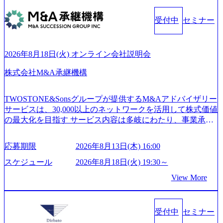
急伸長しており、それに伴い半導体製造装置の需要も伸長
ンプレクス社は、FinTech領域に強みを持つITコンサルティ
中 https://storage.googleapis.com/our-vision-production.appspot.co
ング会社で、NRI、NTTDATAと同じく世界のFinTech Ranki
受付中
セミナー
m/public/images/20260224131045_0fee4978-bb25-43a7-a367-542
ngsTop 100企業にも選出されている。ITコンサルティング、
6b95cd599_1200x543.webp https://storage.googleapis.com/our-visi
開発、運用保守と言った全工程を行う「一気通貫体制」が
on-production.appspot.com/public/images/20260224131052_2abe7
特長 ビジネスへの深い理解を持つコンサルタントが集うXs
cb8-329e-4a45-a8f5-73d9728b2cd7_1200x486.webp https://storag
2026年8月18日(火) オンライン会社説明会
e.googleapis.com/our-vision-production.appspot.com/public/image
pearと、最先端テクノロジーに深い知見を持つシンプレクス
s/20260224131100_d8b3379f-6e64-4566-aea4-924f21977d35_120
社またはグループ会社との協力体制を築いている Xspear社
株式会社M&A承継機構
0x460.webp https://storage.googleapis.com/our-vision-production.a
はあくまでもコンサルティングファームであり、システム
ppspot.com/public/images/20260224131116_05d25aab-49d6-4429-
開発を担当することはない https://storage.googleapis.com/our-vi
810e-138e27965ee8_1200x386.webp グローバル人財育成を目
TWOSTONE&Sonsグループが提供するM&Aアドバイザリー
sion-production.appspot.com/public/images/20240925204111_caa9
的とした「語学研修」、効果的なプレゼンのポイントを掴
サービスは、30,000以上のネットワークを活用して株式価値
4e4b-6aae-45a6-a0ce-b98154c816a2_1153x543.webp メンバー情
み実践に強くなるための「プレゼン研修」、自社キャリア
の最大化を目指す サービス内容は多岐にわたり、事業承継
報 (https://www.xspear.co.jp/member/)一部抜粋 - 伊勢山 昇吾氏:
アドバイザーによる自身のキャリア構築をめざす「キャリ
コンサルティングやM&Aアドバイザリー、財務アドバイザ
ベイカレントにてIT戦略立案から実装支援を軸に、様々な
ア開発研修」などがある 生産現場を含む全部門でフレック
リーなどが含まれており、幅広いニーズに対応 譲渡企業に
業界で新規事業戦略、成長戦略、PMI推進、業務改革等の幅
スタイム制度を実施しており、月単位の決められた労働時
応募期限
2026年8月13日(木) 16:00
対しては完全成功報酬制を採用し、M&A以外の選択肢も尊
広いプロジェクトに従事 - 鈴木健仁氏：新卒でベイカレン
間の範囲内で、出社・退社の時刻を社員の自己裁量に委
重する姿勢を持ち、将来の株価成長を取り込むスキームの
トに入社し最年少ディレクターを経てXspearに参画 - 梶田
スケジュール
2026年8月18日(火) 19:30～
ね、ワークライフバランスを図りながら効率的に働くこと
構築や事業承継支援も行う TWOSTONE&SonsグループはM
威人氏：BCG出身。金融業界における戦略策定、DX戦略立
ができる 【休日】 土日祝休みの完全週休2日制 2025年度の
View More
&A業界のリーディングカンパニーであり、領域にこだわら
案、人事組織テーマに強みを持ち、メディア・エンタメ業
年間休日は125日（GW8日、夏季9日、年末年始9日） 有給
ず幅広い案件に携わりながら自己成長とキャリアの挑戦が
界においてはDX戦略立案、NFT等の新規事業立案を得意と
休暇は年間24日（4月1日入社の場合）で、入社日に付与さ
可能 M&Aセンター出身者3名がメインメンバーであり、経
する。 - 藏満 一馬氏：アクセンチュア出身。金融業界を中
れます。 年次有給休暇の残日数は、翌年度に繰り越すこと
受付中
セミナー
験豊富なアドバイザーと共に働くことで、M&Aや財務アド
心に、DX戦略策定、新規事業立案、組織変革、規制対応等
ができます。 慶弔休暇は、事由により取得可能日数は異な