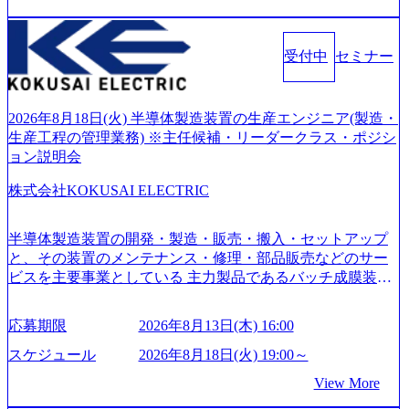
つ、あらゆる業種・業界のクライアントの企業価値の最大
化を支援するために、戦略策定、組織改革、人材育成、業
務改善、実行支援などのコンサルティングサービスを一気
受付中
セミナー
通貫で提供するのが特徴（いわゆる総合コンサルティング
ファーム） 社名の由来は”DXエリアにSpir（槍）を指して
切り開く””simplexないでは金融以外の領域にX（クロス）し
ていく”という位置づけ 一昔前は金融が強い企業として認知
2026年8月18日(火) 半導体製造装置の生産エンジニア(製造・
されていたが、現在金融の売上割合は全体の3割。現在はTo
生産工程の管理業務) ※主任候補・リーダークラス・ポジシ
C事業を始め、パブリック、製造業、通信、エンタメ、教
ョン説明会
育、保健など幅広く強みのあるファーム。 ワンプール制で
株式会社KOKUSAI ELECTRIC
はあるが、社員の興味のある分野やスキルを活用したいな
どの希望は考慮してのアサイン。 そのため、専門性を身に
着けたい方でも幅広に経験を積みたい方でも、キャリア形
半導体製造装置の開発・製造・販売・搬入・セットアップ
成が柔軟に可能な環境である。 https://storage.googleapis.com/
と、その装置のメンテナンス・修理・部品販売などのサー
our-vision-production.appspot.com/public/images/20240925204135
ビスを主要事業としている 主力製品であるバッチ成膜装置
_93b1bff3-f71c-4bc9-8bd9-72a8a4826007_1200x554.webp https://
は、世界中の半導体デバイスメーカーから高く評価され、
storage.googleapis.com/our-vision-production.appspot.com/public/i
世界トップクラスのシェアを有している 技術と対話を通じ
mages/20250502152751_46c65543-87ef-4e86-a85a-8649e1c532f9
応募期限
2026年8月13日(木) 16:00
て未来を創造し、社会課題の解決に貢献することを目指し
_956x512.webp https://storage.googleapis.com/our-vision-producti
on.appspot.com/public/images/20250502152804_ba6aaa1a-9ffc-4f
ている Mission:私たちの技術/私たちの対話 Vision:夢を未来
スケジュール
2026年8月18日(火) 19:00～
2a-9b40-06fff8ee19af_961x517.webp https://storage.googleapis.co
につなぐベストパートナー Value:私たちの技術/私たちの対
View More
m/our-vision-production.appspot.com/public/images/202505021528
話 IoT社会の浸透、AIの加速等により半導体需要は世界中で
31_721b100c-62c9-4258-aa0e-97182898115f_960x510.webp シ