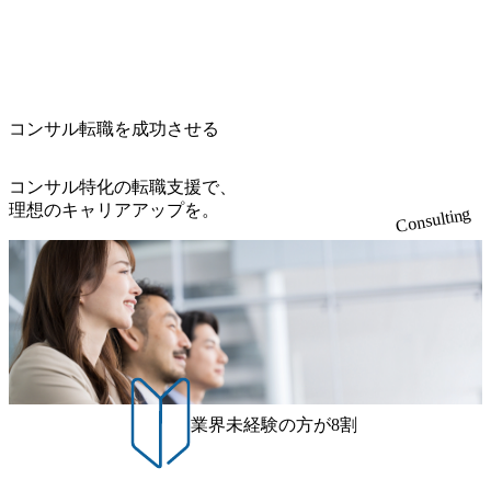
ている方を対象に、会社説明会を実施予定です。 ● 求人名
げの立て方を選べる ここ1年で社員数60名⇒100名超、売上
723_1200x559.webp 楽天グループ、SMBCグループ、NTT、
・【富山】半導体製造装置の生産エンジニア(製造・生産工
今期18億円⇒来期30億円（いずれも約170％アップ）と急成
良品計画、ファーストリテイリング等大手企業が中心顧客
程の管理業務) ※主任候補・リーダークラス ・【砺波】半
長中のファームである また、成長中ファームのため優秀な
直近では大阪万博のプロジェクトをAC、PwCとのコンペに
導体製造装置の生産エンジニア(製造・生産工程の管理業務)
上司の近くで働けるチャンスも多い(ボストン・コンサルテ
勝ち受注。 業務システム、ToC向けアプリ、セキュリティ
※主任候補・リーダークラス オンライン (Microsoft Teams)
ィング・グループ出身者等 (https://www.xspear.co.jp/member/ta
等万博に関するあらゆるIT関連業務をコンサルティングし
※顔出しは不要です。ご質問頂く際のみ、顔出ししていた
コンサル転職を成功させる
keto_kajita/)） 多様なメンバー、多様なプロジェクトによる
ている。 <u>ワンプール制</u>を取っており、業界の枠に縛
だければと存じます。
自己成長機会が多く、新たなチャレンジが可能 100名規模に
られず様々な案件にチャレンジ可能 専属の営業部隊がお
も関わらず、外資系戦略コンサルティングファームや総合
り、<u>営業活動に工数を割かれることなくデリバリーに注
コンサル特化の転職支援で、
系コンサルティングファームをはじめ、メーカー、ITベン
力可能</u> 従業員満足度を非常に重視しており、意にそぐ
理想のキャリアアップを。
Consulting
チャー、外資系金融機関など多彩な出自で構成されてお
わないプロジェクトにアサインされてしまった場合、半強
り、常に刺激を受けながらプロジェクトワークが可能 総合
制的に別のプロジェクトに異動することが可能。その結
コンサルティングファームの名の通り、全方位のクライア
果、<u>退職率も10%程度</u>(他社平均は2～30%程度) 残業
ントに対して様々なプロジェクトが存在しており、手を上
時間は<u>平均30時間程度。</u>バリューが出ていないから
げれば常に新しいテーマのチャレンジ機会を提供している
残業代をつけさせないといったことはしない DE&Iにおいて
（ワンプール制） そのため、全体の離職率10％以下、未経
は女性活用や外国人/高齢者/障碍者などさまざまなバックグ
験3年未満の離職率は0％と驚異の定着率を誇る 大手ファー
ラウンドを持つメンバーの働く環境を整えている SDGsの推
ムと同水準以上の報酬制度であり、ファーム経験者の場合
進にも積極的で、プロボノ支援等を行っている 部活動も活
は、転職時報酬アップが基本 強く「個人」の成⾧を重視す
発で、多くのクラブが立ち上がっており、さまざまな役
業界未経験の方が8割
るカルチャーであり、昇進に枠もなく、今ならReadyになれ
職・所属・組織を超えて社員間のネットワーク形成・交流
ば上がれる環境となっている 安定した経営環境の下、コン
の場となっている <u>教育・研修プログラムが非常に充実</
サルティングファームの立ち上げフェーズに関わることが
u>しており、自己成長の機会も多い DirTuneという社内限定