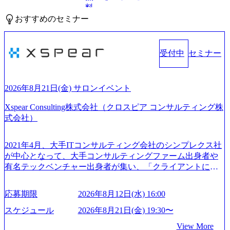
料
おすすめのセミナー
受付中
セミナー
2026年8月21日(金) サロンイベント
Xspear Consulting株式会社（クロスピア コンサルティング株
式会社）
2021年4月、大手ITコンサルティング会社のシンプレクス社
が中心となって、大手コンサルティングファーム出身者や
有名テックベンチャー出身者が集い、「クライアントにと
って真のデジタルトランスフォーメーションを創造した
い」という想いの下で立ち上げた新鋭ファーム テクノロジ
応募期限
2026年8月12日(水) 16:00
ーがビジネスの成功に大きな影響力を持つDX時代におい
て、20年以上にわたってFintech業界を中心に最先端テクノ
スケジュール
2026年8月21日(金) 19:30〜
ロジーを提供してきたシンプレクスのノウハウを活かしつ
View More