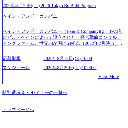
開催「SoftBank World 2020」でマーケ＆営業のDX実現 (http
トとしている SAP領域においては日本市場No.1を誇り、全
通常の選考フローと異なり、事前に適性検査をご受検いた
2026年8月29日(土) 2026 Tokyo Be Bold Program
s://www.accenture.com/jp-ja/case-studies/communications-media/so
世界で6,400件以上、日本国内で企業最多の5,399件のSAP認
だきます。 ● 詳細 デジタルイノベーション事業部でのポジ
ftbank)（通信） 経済産業省：事業者の申請手続きを電子化
ベイン・アンド・カンパニー
定コンサルタント資格を取得している また、日本国内企業
ションサーチになります。 ご経験やスキル、そして適性や
する「保安ネット」を構築。省庁DXの先進事例を実現 (http
として最多の3,200件のSAP S/4HANA®認定コンサルタント
志向性に合わせて、以下のいずれかの役割でご活躍いただ
s://www.accenture.com/jp-ja/case-studies/public-service/meti-indust
資格も保有、さまざまな業界・業種でのプロジェクト実績
きます。 ※本求人はレバテック株式会社の雇用となりま
ry-safety-network)（公共サービス） カルビー：SAP HANAの
ベイン・アンド・カンパニー（Bain & Company)は、1973年
と蓄積されたノウハウを基に独自の方法論やテンプレート
す。 ※案件によっては客先に出向いての作業も発生しま
導入で基幹システムを刷新 (https://www.accenture.com/jp-ja/ca
にビル・ベインによって設立された、経営戦略コンサルテ
を開発し、それらを活用してお客様に最適なSAPコンサル
す。 ＜ITコンサルタント＞ Webアプリケーション、SaaS系
se-studies/consumer-goods-services/calbee)（消費財・サービ
ィングファーム。世界38か国に63拠点（2022年2月時点）、
ティングサービスを提供する https://storage.googleapis.com/our
の領域において、大手・ベンチャー・スタートアップ企業
ス） 世界49カ国に約73万人以上（2024年5月時点）の社員を
東京オフィスは1982年に開設。 「コンサルタントがクライ
-vision-production.appspot.com/public/images/20240925132728_9
に対する課題解決支援を行います。 直近の案件では、大規
擁し、世界120以上の国の企業を顧客に売上641億ドルを誇
アントにお届けするのは単なるレポートではなく、『結
96dc8f2-7d54-42b9-a7ae-8c532c52d3d8_1200x678.webp アビー
応募期限
2026年8月12日(水) 16:00
模基幹システムにおける最上流のPoC(概念実証)支援から構
る 日本では2.3万人以上の従業員を擁しており(会計系BIG4
果』である。」この原則のもと、ベインは1973年に創業さ
ムコンサルティング会社資料 (https://www.abeam.com/content/
想策定、開発マネジメント支援までを一気通貫で担当して
を上回る規模感)、営業利益率も約15％と驚異的な数字とな
れた。クライアントが不確かな未来の中、競争に勝てるよ
スケジュール
2026年8月29日(土) 10:00～
dam/abeam/jp/ja/about/company/ABeamConsultingCompanyProfil
います。 生成AIなどの最新技術とシステムを活用し、顧客
っている、売上・従業員数共にこの8年間で4倍近くの成長
う、カスタマイズされた戦略を策定し、クライアントと共
e_jpn_4.pdf) 『SAP AWARD OF EXCELLENCE 2024』にお
View More
の業務革新と効率化の実現に貢献します。 ＜PL/PM＞ 顧客
を遂げていることから、今後も高い成長が見込まれる 多く
に、提言を具体的な行動に落とし込んでいる。 徹底した
いて優秀賞「プロジェクト・アワード」を受賞 (https://prtime
の要望を深くヒアリングし、企画構想からアジャイル開発
の技術者を抱えており、アビームコンサルティングに続い
「結果主義」を標榜。クライアントのフルポテンシャル実
s.jp/main/html/rd/p/000000010.000123981.html) アビームコンサ
による開発支援までを一気通貫で推進していただきます。
て日本国内2番目にSAP認定コンサルタント制度の有資格者
現を目標に、具体的に目に見える成果を出すことを信条と
特別選考会・ セミナーの一覧へ
ルティング、社員の健康改善を支援 食事・睡眠など可視
プロジェクト提案・推進の中核として、企画・要件定義か
数が多く、特にIT領域に強みを持つ グローバルのポジショ
して、全社戦略やトランスフォーメーション案件を多く扱
化 (https://www.nikkan.co.jp/articles/view/00694812) “失われた3
らテストまでの一連の工程における管理業務に加え、最上
ンに自由に応募できる社内の転職ツール「キャリアズ・マ
っている ベインの社風を体現するものとして「True North」
0年”をアビームの｢人的資本経営｣で取り戻したい (https://ww
流での現状分析、顧客ヒアリング、戦略策定、技術選定、
ーケットプレイス」が存在し、本ツールを活用で上司の引
（真北）という言葉がよくつかわれる。針が少し東に傾い
トップページへ
w.businessinsider.jp/post-283587) アサヒグループホールディン
品質改善なども推進していただきます。 ＜SE＞ 参画いただ
き留めを受けずに移動が可能である（異動者は年間約1,000
て見えるTrue Northとは磁北ではなく真北、風説や思い込み
グスのESG価値の可視化を支援 「インパクト加重会計」
く案件はプライム案件メインです。 要件定義～設計～開発
名） 残業時間や有休取得率など約10項目を数値化すること
による一見正しい答えや、単に理論的に正しいが実行不可
を用いて非財務活動の社会的インパクトを算出 (https://prtime
～テスト～リリース・リリース後対応まで一気通貫でご担
で、実行前後で離職率を半減させることに成功した 18時以
能な答えではなく、企業と社会の最大価値を追求した本当