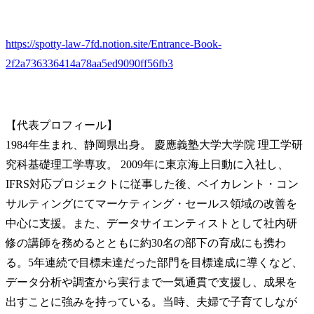
https://spotty-law-7fd.notion.site/Entrance-Book-
2f2a736336414a78aa5ed9090ff56fb3
【代表プロフィール】

1984年生まれ、静岡県出身。 慶應義塾大学大学院 理工学研
究科基礎理工学専攻。 2009年に東京海上日動に入社し、
IFRS対応プロジェクトに従事した後、ベイカレント・コン
サルティングにてマーケティング・セールス領域の改善を
中心に支援。また、データサイエンティストとして社内研
修の講師を務めるとともに約30名の部下の育成にも携わ
る。5年連続で目標未達だった部門を目標達成に導くなど、
データ分析や調査から実行まで一気通貫で支援し、成果を
出すことに強みを持っている。当時、夫婦で子育てしなが