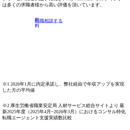
力)
は多くの求職者様から高い評価を頂いています。
無
転職相談する
料
※1 2026年1月に内定承諾し、弊社経由で年収アップを実現
した方の平均値
※2 厚生労働省職業安定局 人材サービス総合サイトより 最
新2025年度（2025年4月~2026年3月）におけるコンサル特化
転職エージェント支援実績数比較