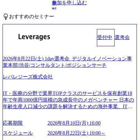
参加を申し込む
無
料
おすすめのセミナー
受付中
選考会
2026年8月22日(土) 1day選考会_デジタルイノベーション事
業本部/渋谷/コンサルタント/ポジションサーチ
レバレジーズ株式会社
IT・医療の分野で業界TOPクラスのサービスを保有創業18
年で年商1000億円規模の急成長中のメガベンチャー 日本の
年齢生産人口減少の課題を解決するための海外事業、IT事
業、医療・介護事業、若手キャリア、新規事業といった40
以上の事業を展開する オールインハウスの組織体制をとっ
応募期限
2026年8月10日(月) 16:00
ており社内で新しい事業開発などの人員調達できる 独立資
本経営をとっており、事業創造の自由度が高い https://storag
スケジュール
2026年8月22日(土) 10:00～
e.googleapis.com/our-vision-production.appspot.com/public/image