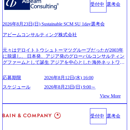
es/20251030164946_dc0888f6-0539-4887-84d7-34c8d8544226_1
受付中
選考会
ンサルティング活動のみならず、2021年にはKDDIと合弁会
200x666.webp 年間100億円規模の投資の元、10以上もの新規
社「ARISE analytics」を設立し、人工知能とデータアナリテ
事業を立ち上げているため様々な業界を経験することが可
ィクス技術で新たなイノベーションを創出する活動や、デ
能 社内転職が活発であり、多様なスキルを1社で身に着ける
ジタル人材育成の支援も盛んに行う 採用資料 (https://www.ac
2026年8月23日(日) Sustainable SCM SU 1day選考会
ことが可能 事業開発・運用を内包かする「オールインハウ
centure.com/content/dam/accenture/final/accenture-com/document-
ス」型の組織体。社内スカウトや社内公募制度を用いて主
アビームコンサルティング株式会社
2/Accenture-Recruiting-Brochure.pdf#zoom=50) 女性の活躍につ
体的かつ柔軟なキャリア形成が可能。 https://storage.googleap
いて (https://www.accenture.com/content/dam/accenture/final/caree
is.com/our-vision-production.appspot.com/public/images/20251030
rs/corporate/document/women-brochure.pdf#zoom=50) 社員発信
元々はデロイトトウシュトーマツグループだったが2003年
165942_70f09968-1b27-43e6-b849-1cd107c4f488_1200x698.web
のキャリアブログ (https://www.accenture.com/jp-ja/blogs/japan-
に脱退し、 日本発、アジア発のグローバルコンサルティン
p ## 働き方／WLB／待遇 内装8億円超のかっこいいオフィ
careers-blog) 江川社長が語る「105点経営」 (https://business.ni
グファームとして誕生 アジアを中心とした海外ネットワー
スがあり、 働き甲斐のあるランキング、新卒注目ランキン
kkei.com/atcl/gen/19/00604/021600008/) 規模拡大で成功する理
クを通じ、各国や地域に即したグローバル・サービスを提
グ受賞歴多数 あえての未上場であり株主からの圧力がない
由【コンサル業界俯瞰マップ】 (https://diamond.jp/articles/-/34
供している日系最大級の総合コンサルティングファーム
ため事業創造の自由度が高く、赤字事業でも投資して長期
6218) 大手広告代理店出身者などマーケティングのトップ人
応募期限
2026年8月12日(水) 16:00
『Build Beyond As One ®.』をブランドメッセージに掲げ、
的な成長を若手に任せられる環境 対面でのコミュニケーシ
材が集結するワケ (https://markezine.jp/article/detail/45446) エン
企業や組織の変革を通じて社会や産業の課題を解決し、未
ョンメリットを重視するため出社勤務。1日の労働時間平均
スケジュール
2026年8月23日(日) 9:00～
ジニアからコンサルタントへ。会社に入って、何が変わっ
来のありたい姿を実現するとともに、クライアント変革の
9.2時間、有休消化率81%(2024年度の年間データ、エンジニ
た？ (https://www.businessinsider.jp/post-288838) プラダ：ラグ
View More
確実な実現と社会的価値及び経済的価値の追求にも貢献 NE
ア組織） 2026年8月22日(土) 10:00～最長16:00 2026年8月10
ジュアリー製品のパーソナライゼーション (https://www.acce
Cとの戦略的資本提携も実現して、現在はNECのグループ会
日(月) 16:00 ※応募者が定員を上回る場合は、厳正なる審査
nture.com/jp-ja/case-studies/song/prada-luxury-product-customizati
社であり、戦略、業務改革、IT、組織・人事、アウトソー
の上参加者を決定させていただきます。ご了承ください。
on) 大正製薬：ITカーブアウト支援 (https://www.accenture.co
受付中
選考会
シングなどの専門知識と、豊富な経験を持つ約6,000名を超
● 当日の流れ 受付 → 会社説明会 → 面接(会社説明会終了
m/jp-ja/case-studies/consulting/taisho-pharmaceutical)（ストラテ
えるプロフェッショナルを有する 金融、製造、流通、エネ
後、随時ご案内) ※全てリモートにて実施します。 ※参加
ジー & コンサルティング） ソフトバンク：初のオンライン
ルギー、情報通信、公共事業など幅広い分野をクライアン
される方に個別に当日の面接案内をお送りいたします。 ※