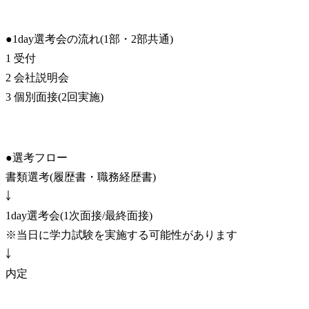
●1day選考会の流れ(1部・2部共通)

1 受付

2 会社説明会

3 個別面接(2回実施)
●選考フロー

書類選考(履歴書・職務経歴書)

￬

1day選考会(1次面接/最終面接)

※当日に学力試験を実施する可能性があります

￬

内定