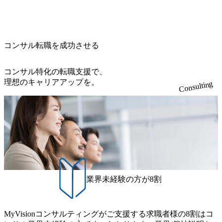
s.jp/main/html/rd/p/000000015.000123981.html) NECから独立し
当いただきます。 参画当初はご経験に応じたフェーズから
降の会議を原則禁止としているほか、在宅勤務制度の全社
の答えを提供したい、というベインのコンサルティングに
て20年近く成長を続けており、2022年3月期の連結売上高は
ご担当いただき、当社の社員が業務面をサポートしつつ、
展開、ハラスメント抑止に向けた研修の拡充、社外窓口設
おける信念であり、カルチャーにもなっている。 海外オフ
991億円、1,000億円突破が目前となった 2023年4月1日時点
徐々に対応範囲を広げていただきます。 ＜QAエンジニア＞
置など徹底的な仕組み化を推進する 育休取得率は男性6
ィスとの連携が多く、海外プロジェクトへのアサインや海
でグループ従業員数は7523人と、国内でも有数の規模のコ
本質的な品質向上を目的とし、プロジェクトの上流(コンサ
5%、女性100%と全国平均を上回る実績を持ち、女性の管理
外オフィスへのトランスファー制度などが充実している。
ンサルティング会社となり、今後も成長性が大きくみられ
コンサル転職を成功させる
ルティング領域)から参画いただきます。 課題選定から顧客
職率も21.8%（2023年12月時点）とフレキシブルな働き方を
東京オフィスに来るグローバルメンバーも多く、グローバ
る 日本企業的な柔らかい雰囲気が特徴的で、従業員方の人
への企画提案、そして実行までを一気通貫で支援していた
提供 2026年8月22日(土) 面接枠 ①10時開始、②11時開始、
ル・ワンチームで活動している。プロボノ活動にも力を入
柄の良さや未経験者への充実したオンボーディング支援(入
だきます。 アジャイル開発を通じて顧客の要望や提案を柔
③12時開始 2026年8月10日(月) 16:00 各回50分程度を想定 オ
コンサル特化の転職支援で、
れており、これまで多くのNPO・NGOなどの非営利団体に
社時に10日間の間みっちりとコンサルの基礎を支援)を魅力
軟に取り入れながら改善サイクルを回すため、ご自身の提
ンライン 書類選考通過者
理想のキャリアアップを。
無償でコンサルティングを提供している。 2026年8月29日
Consulting
に感じ、他Big4ではなくアビームを選ぶ方も多数 アビーム
案がサービスに直接反映されやすく、高い貢献度を実感で
(土) の対面Kick-offイベントを皮切りに1か月程度のプログラ
といえばSAPをはじめとしたシステム、とイメージされる
きます。 ● 勤務地 東京都渋谷区渋谷3丁目6-7 渋谷金王タワ
ム ※初回プログラム : 8月29日(土)10:00～13:30 2026年8月12
こともあるが実態としては経営戦略策定や新規事業立案な
ー 事業所内禁煙(入居する施設に喫煙専用室あり) ・就業規
日(水) 16:00 Bain & Company Tokyoでは、「Tokyo Be Bold Pr
どのトップラインを上げるための戦略案件も多く存在 特に
則により就業時間内の喫煙を全面的に禁止 ・禁煙サポート
ogram (女性候補者向け選考支援プログラム)」を実施いたし
スポーツ&エンターテイメント領域ではBig4に先んじて注力
制度あり オンライン ● 必須要件 以下いずれかのご経験をお
ます。クライアントに斬新なソリューションを提供し、複
し、業界内で大きな存在感を誇る 社員の多様化する生活ス
持ちの方 ・システム・ソフトウェア開発経験3年以上 ・要
雑な経営課題を解決するために、チームのダイバーシティ
タイルやライフイベントに対応した働きやすい職場環境を
件定義～基本設計など上流経験2年以上 ・PMO経験2年以上
は欠かせません。是非、ユニークな視点と高い志を持つ女
実現するため、さまざまなサポート制度を導入している 多
● 歓迎要件 ・要件定義から詳細設計までのいずれかの上流
性の皆様に多数ご参画頂きたいと考え、プログラムを開催
文化理解や女性の活躍推進などの取り組み、また、フレッ
工程の経験 ・サブリーダー以上のマネジメント経験 ・お客
致します。 「未経験では難しいのではないか」、「実際女
業界未経験の方が8割
クス制度やフリーロケーション制度、フルリモート制度な
様との折衝経験、交渉経験 ・組織課題に対して主体的に業
性はどのように活躍をしているのか」、「ケース面接の経
どの多様な働き方をサポートする制度が整備されている 202
務改善に取り組まれたご経験 ・アジャイル/スクラムへの興
験がなく対策の仕方が知りたい」などのお声をたくさんい
6年8月23日(日) 9:00～18:00終了 2026年8月12日(水) 16:00 202
味関心 ● 求める人物像 ・リーダーシップが取れる方/一人称
ただいているため、今回のプログラムでは現役の面接官と
6年8月23日(日)にSustainable SCM SU 1day選考会を開催いた
MyVisionコンサルティングがご支援する求職者様の8割はコ
で主体的に動ける方 ・年齢にこだわらず、アドバイスを素
食事などのカジュアルな交流、実際のプロジェクトのケー
します。 当SUは「GlobalでのSCM構築」や「物流・調達コ