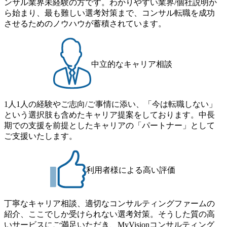
ンサル業界未経験の方です。わかりやすい業界/個社説明か
直に受け取れる方 ・推進力のある方
ススタディ、1対1の模擬面接等、複数のセッションを約1か
ストの構造改革」といった伝統的なテーマに留まらずクラ
ら始まり、最も難しい選考対策まで、コンサル転職を成功
月の期間に渡り行い、選考にご参加いただきます。コンサ
イアントがこれから取組むべき「グリーントランスフォー
させるためのノウハウが蓄積されています。
ルタント未経験の方でも、戦略コンサルタントの具体的な
メーション」、「サーキュラーエコノミー(循環経済)」とい
仕事内容からお話をさせていただきますので、戦略コンサ
った社会課題やテーマに対して、グローバル知見と最新の
ルティングにご興味をお持ちの方は、この機会にぜひご応
事例などを基に企業の構造改革と社会価値の創造の取り組
募ください。 ● 応募後のフロー ・書類選考後、対象者の方
みを行うプロフェッショナルチームです。 今回1day選考対
中立的なキャリア相談
にはWebテストを8月20日までに受験いただきます ・8月21
象となるポジションは下記となります。 ・コンサルタント
日までにプログラム参加者をご案内します ・初回プログラ
(調達改革・設備O&M)【SCS SU】 ・コンサルタント(ECM/
ム : 8月29日(土)10:00～13:30 @ベイン東京オフィス(六本木)
SCM構想・PLM/MES改革)【SSC SU】 ・コンサルタント(物
・プログラム期間中はコンサルタントとの食事会、プロジ
1人1人の経験やご志向/ご事情に添い、「今は転職しない」
流改革/需給プロセス改革)【SSC SU】 ・SCM/ECMデータ・
ェクトのご紹介、ケースワークショップなどを実施します
という選択肢も含めたキャリア提案をしております。中長
プロセス分析・AI活用_Sustainable SCM Strategy Unit(Strategy
・10月17日(土)開催の選考会にて採用面接を実施する予定で
期での支援を前提としたキャリアの「パートナー」として
Consultant職)≪東京・大阪≫ ・コンサルタント(SCS SUオー
す ※ご都合が合わない方は別途調整いたします 初回プロ
ご支援いたします。
プンポジション)【SCS SU】 ※当日は全体での会社説明な
グラム : ベイン東京オフィス(六本木) ※イベントによりオン
どはなく、個別選考のみの実施を予定しています ※1名あた
ラインまたはオフラインの実施 ※東京オフィスのみのご応
りの拘束時間は1時間～最大2時間半程度を想定しています
募となります。他オフィス希望を含めたご応募はお受けい
※1次面接と最終面接の間をなるべく空けないよう調整して
利用者様による高い評価
たしかねますのでご了承ください ● フルタイムでの職務経
おりますが、調整が叶わないケースもございます オンライ
歴を2年以上お持ちの方で、東京オフィスのコンサルタント
ン 書類選考通過者
ポジションに応募意思がある方 ● 英語・日本語ともにビジ
丁寧なキャリア相談、適切なコンサルティングファームの
ネスレベルの方 ※日本語が母国語でない方は日本語能力
紹介、ここでしか受けられない選考対策。そうした質の高
試験N1またはそれ相当の上級レベルの日本語力(会話・読解
いサービスにご満足いただき、MyVisionコンサルティング