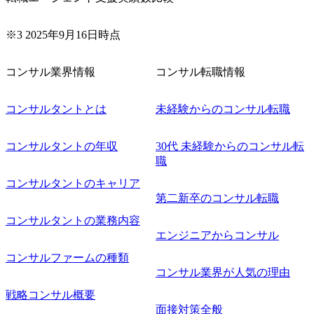
軟に取り入れながら改善サイクルを回すため、ご自身の提
案がサービスに直接反映されやすく、高い貢献度を実感で
※3 2025年9月16日時点
きます。 ● 勤務地 東京都渋谷区渋谷3丁目6-7 渋谷金王タワ
ー 事業所内禁煙(入居する施設に喫煙専用室あり) ・就業規
則により就業時間内の喫煙を全面的に禁止 ・禁煙サポート
コンサル業界情報
コンサル転職情報
制度あり オンライン ● 必須要件 以下いずれかのご経験をお
持ちの方 ・システム・ソフトウェア開発経験3年以上 ・要
コンサルタントとは
未経験からのコンサル転職
件定義～基本設計など上流経験2年以上 ・PMO経験2年以上
● 歓迎要件 ・要件定義から詳細設計までのいずれかの上流
工程の経験 ・サブリーダー以上のマネジメント経験 ・お客
コンサルタントの年収
30代 未経験からのコンサル転
様との折衝経験、交渉経験 ・組織課題に対して主体的に業
職
務改善に取り組まれたご経験 ・アジャイル/スクラムへの興
コンサルタントのキャリア
味関心 ● 求める人物像 ・リーダーシップが取れる方/一人称
で主体的に動ける方 ・年齢にこだわらず、アドバイスを素
第二新卒のコンサル転職
直に受け取れる方 ・推進力のある方
コンサルタントの業務内容
エンジニアからコンサル
コンサルファームの種類
コンサル業界が人気の理由
戦略コンサル概要
面接対策全般