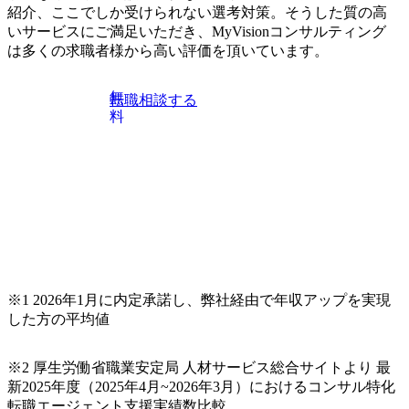
クスキルが習得できている方
紹介、ここでしか受けられない選考対策。そうした質の高
の領域において、大手・ベンチャー・スタートアップ企業
いサービスにご満足いただき、MyVisionコンサルティング
に対する課題解決支援を行います。 直近の案件では、大規
は多くの求職者様から高い評価を頂いています。
模基幹システムにおける最上流のPoC(概念実証)支援から構
想策定、開発マネジメント支援までを一気通貫で担当して
います。 生成AIなどの最新技術とシステムを活用し、顧客
無
転職相談する
の業務革新と効率化の実現に貢献します。 ＜PL/PM＞ 顧客
料
の要望を深くヒアリングし、企画構想からアジャイル開発
による開発支援までを一気通貫で推進していただきます。
プロジェクト提案・推進の中核として、企画・要件定義か
らテストまでの一連の工程における管理業務に加え、最上
流での現状分析、顧客ヒアリング、戦略策定、技術選定、
品質改善なども推進していただきます。 ＜SE＞ 参画いただ
く案件はプライム案件メインです。 要件定義～設計～開発
～テスト～リリース・リリース後対応まで一気通貫でご担
当いただきます。 参画当初はご経験に応じたフェーズから
※1 2026年1月に内定承諾し、弊社経由で年収アップを実現
ご担当いただき、当社の社員が業務面をサポートしつつ、
した方の平均値
徐々に対応範囲を広げていただきます。 ＜QAエンジニア＞
本質的な品質向上を目的とし、プロジェクトの上流(コンサ
ルティング領域)から参画いただきます。 課題選定から顧客
※2 厚生労働省職業安定局 人材サービス総合サイトより 最
への企画提案、そして実行までを一気通貫で支援していた
新2025年度（2025年4月~2026年3月）におけるコンサル特化
だきます。 アジャイル開発を通じて顧客の要望や提案を柔
転職エージェント支援実績数比較