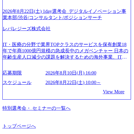
トの一領域を担う。主な作業としては、As-Is分析、仮説構
ーション戦略を中心にコンサルティングサポートいたしま
ィクス技術で新たなイノベーションを創出する活動や、デ
築や施策立案、クライアントの上位層向けの報告資料・デ
す。 (1)既存または新規大手事業会社から依頼された「経営
ジタル人材育成の支援も盛んに行う 採用資料 (https://www.ac
2026年8月22日(土) 1day選考会_デジタルイノベーション事
ィスカッションペ ーパーの作成などを担当。 ● 裁量権 弊社
戦略」等のコンサルティング支援を行います。クライアン
centure.com/content/dam/accenture/final/accenture-com/document-
業本部/渋谷/コンサルタント/ポジションサーチ
は2019年11月に設立され、成長期といわれるフェーズにあ
トは各業界上位5社をターゲットとし、特にCXOクラスから
2/Accenture-Recruiting-Brochure.pdf#zoom=50) 女性の活躍につ
ります。 事業・組織を拡大していく時期のため、メンバー
「新規事業戦略」「既存事業のトランスフォーメーショ
レバレジーズ株式会社
いて (https://www.accenture.com/content/dam/accenture/final/caree
や組織がスケールしていく過程を体感できます。 また、希
ン」の依頼を多数いただいています。 (2)「SIerやPMO支援
rs/corporate/document/women-brochure.pdf#zoom=50) 社員発信
望者はパートナー以外でも大手役員の方へのセールスにも
を積極的に獲得しない」、弊社がプライムである「戦略」
のキャリアブログ (https://www.accenture.com/jp-ja/blogs/japan-
参加できる環境です。 自ら案件を取り、プロジェクト体制
IT・医療の分野で業界TOPクラスのサービスを保有創業18
案件をメインとしたコンサルティングを行います ＜プロジ
careers-blog) 江川社長が語る「105点経営」 (https://business.ni
を作っていくことも可能です。 ● 事業会社機能にも携われ
年で年商1000億円規模の急成長中のメガベンチャー 日本の
ェクト一部抜粋＞ ・海外事業(新規・既存)事業のビジネス
kkei.com/atcl/gen/19/00604/021600008/) 規模拡大で成功する理
る 弊社にはコンサルティング事業以外にもSaaSプロダク
年齢生産人口減少の課題を解決するための海外事業、IT事
モデル検討支援 ・金融領域におけるAIを活用した事業戦略
由【コンサル業界俯瞰マップ】 (https://diamond.jp/articles/-/34
ト・メディア・地方創生事業があるため、上記事業に携わ
業、医療・介護事業、若手キャリア、新規事業といった40
検討支援 ・新規ICT事業戦略策定支援 ・スマートシティ領
6218) 大手広告代理店出身者などマーケティングのトップ人
ることも可能です。コンサルタントとしての経験を活かし
以上の事業を展開する オールインハウスの組織体制をとっ
域における地域活性アプリ企画支援及び実行支援 ・ロボテ
材が集結するワケ (https://markezine.jp/article/detail/45446) エン
応募期限
2026年8月10日(月) 16:00
ながら自らプロダクト開発や自社の業務改善ができます。
ており社内で新しい事業開発などの人員調達できる 独立資
ィクスソリューションを活用した事業戦略策定及び営業支
ジニアからコンサルタントへ。会社に入って、何が変わっ
(希望者のみとなります) ● BIG4・アクセンチュアをはじめ
本経営をとっており、事業創造の自由度が高い https://storag
スケジュール
2026年8月22日(土) 10:00～
援 ※その他新規事業や既存デジタルトランスフォーメーシ
た？ (https://www.businessinsider.jp/post-288838) プラダ：ラグ
e.googleapis.com/our-vision-production.appspot.com/public/image
とした大手外資系コンサルファーム出身者が多く集まって
ョンの案件が多数 ● マネージャー プロジェクトの管理者と
ジュアリー製品のパーソナライゼーション (https://www.acce
View More
s/20240925162633_7242d0de-3e54-4f03-b076-00318d5c0dff_120
います ● 平均年齢は35歳で、幅広い年齢の方が活躍してい
して、プロジェクト・メンバーの管理・運営を担う。プロ
nture.com/jp-ja/case-studies/song/prada-luxury-product-customizati
0x644.webp レバレジーズ株式会社 会社説明資料 (https://spea
ます ● インダストリー・ソリューションで区切られていな
ジェクト設計から管理・推進、クライアントとのコミュニ
on) 大正製薬：ITカーブアウト支援 (https://www.accenture.co
kerdeck.com/leverages/leverages-hui-she-shao-jie-zi-liao-zhong-tu-
い組織です(ワンプール制) ● 海外事業拠点をシンガポールに
特別選考会・ セミナーの一覧へ
ケーション、成果物の品質管理、メンバーの育成などを担
m/jp-ja/case-studies/consulting/taisho-pharmaceutical)（ストラテ
cai-yong-xiang-ke) 「働く人」「事業・サービス」「カルチャ
設立し、グローバル案件に対応するコンサルティング体制
当。 ● シニアマネージャー 主要なプロジェクトの責任者と
ジー & コンサルティング） ソフトバンク：初のオンライン
ー」など、レバレジーズのリアルを取り上げています！ (htt
を構築しています 東京都中央区八重洲2-2-1 東京ミッドタウ
して、マネージャーの管理、及びプロジェクト推進を担
開催「SoftBank World 2020」でマーケ＆営業のDX実現 (http
ps://melev.leverages.jp/) レバレジーズグローバル、大分県より
ン八重洲 八重洲セントラルタワー8階 受動喫煙対策 : 執務室
トップページへ
う。プロジェクト全体の品質管理や、会社経営の観点から
s://www.accenture.com/jp-ja/case-studies/communications-media/so
「外国人留学生等受入環境整備事業委託業務」を受託 (http
内禁煙、ビル内喫煙室あり WEB ・書類選考を通過された方
ftbank)（通信） 経済産業省：事業者の申請手続きを電子化