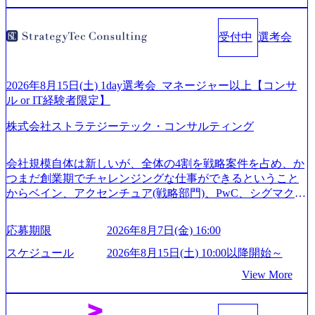
く予定 インセンティブ支給という他社にはない制度 ワンプ
ール制を敷く、柔軟な組織 2026年8月15日(土) 10:00以降開
受付中
選考会
始～ 2026年8月7日(金) 16:00 ※枠が限られておりますので、
ご応募いただいてもご対応できない可能性がございます ※
弊社がコンサルタント未経験 or IT未経験と判断させていた
だいたご応募者様については、1dayではなく通常選考での
2026年8月15日(土) 1day選考会_マネージャー以上【コンサ
ご案内とさせていただきます ● 面接(1次・最終を一度の面
ル or IT経験者限定】
接で実施) ※面接終了しましたら、後日弊社担当者より結果
株式会社ストラテジーテック・コンサルティング
についてご連絡させていただきます。 ● 一日で最終面接ま
で完了する選考会となります 内定の判断がつかなかった場
合、後日面接や面談のお時間をいただく場合がございます
会社規模自体は新しいが、全体の4割を戦略案件を占め、か
● 面接、条件面談それぞれ最大1時間を想定しております ・
つまだ創業期でチャレンジングな仕事ができるということ
実施前日までに日程およびURLを共有させていただきます
からベイン、アクセンチュア(戦略部門)、PwC、シグマクシ
・面接および条件面談ともに、どの時間開始となってもご
ス、IBM、リッジラインズなど大手ファームからも優秀層
対応いただけるよう、候補者様のご予定をご都合いただけ
が続々ジョインするピュアな戦略を伸ばす新興ファーム。
応募期限
2026年8月7日(金) 16:00
ますと幸いです ※1day選考会のご参加希望の方は、事前に
事業会社機能へ携われる可能性※SaaSプロダクト、地方創
GAB試験を受検いただきます(受験期限は1day選考会実施日
生、メディアなど リモート比率99%、福岡や北海道在中者
スケジュール
2026年8月15日(土) 10:00以降開始～
の3日前まで)。 ※ただし、30代以上のコンサルファーム経
もいて働きやすい環境※コンサルクラスから 製造業、金融
View More
験3年以上の方はGAB受検免除、書類選考のみ。 書類選考
業、通信業界に強みがあり、ヘルスケアな業界は広げてい
通過後に、GAB試験に合格している方へ1day選考会当日の
く予定 インセンティブ支給という他社にはない制度 ワンプ
ご案内をさせていただきます。 急速なグローバル化により
ール制を敷く、柔軟な組織 2026年8月15日(土) 10:00以降開