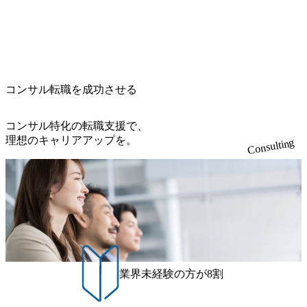
提案活動、社内トレーニングを実施。 ● アソシエイトパー
s://prtimes.jp/main/html/rd/p/000000612.000010591.html) レバレ
・すでに応募いただいている方で、書類選考を通過し面
する「保安ネット」を構築。省庁DXの先進事例を実現 (http
トナー 主要クライアントの責任者として、大規模/高難易度
ジーズ、モチベーション管理システム「NALYSYS」リリー
接・面談未実施の方 ● テクノロジーコンサルタント ・4年
s://www.accenture.com/jp-ja/case-studies/public-service/meti-indust
プロジェクトの統括管理・推進を担う。会社経営の観点か
ス (https://prtimes.jp/main/html/rd/p/000000622.000010591.html) Y
生大学卒業に限る ・大手総合コンサルティングファームのI
ry-safety-network)（公共サービス） カルビー：SAP HANAの
ら新規クライアント開拓や社内全体のトレーニング、ナレ
ouTube（【公式】レバレジーズCh） (https://www.youtube.co
Tコンサル部門におけるコンサルティング経験5年以上 ● 戦
導入で基幹システムを刷新 (https://www.accenture.com/jp-ja/ca
ッジマネジメントを実施。 ● パートナー 複数の主要クライ
m/@leveragesCh) レバレジーズで活躍するメンバー紹介！〜
略コンサルタント ・4年生大学卒業に限る ・以下のいずれ
se-studies/consumer-goods-services/calbee)（消費財・サービ
アントの統括責任者を担う。主に業界/テーマの有識者とし
管理職種編 〜 (https://www.youtube.com/watch?v=RETwZKac2
かの実務経験を有する方 - MBB及び戦略ファームでのコ
ス） 世界49カ国に約73万人以上（2024年5月時点）の社員を
てプロジェクト全体の品質担保やマネジメント全般を担
コンサル転職を成功させる
UI) レバレジーズで活躍するメンバー紹介！〜 営業職種編
ンサルティング経験2年以上 - BIG4のStrategy部門におけ
擁し、世界120以上の国の企業を顧客に売上641億ドルを誇
当。会社経営の観点から、統括管理を実施。 ● 執行役員 コ
〜 (https://www.youtube.com/watch?v=XJ7Eam0onXA) 創業以
るコンサルティング経験2年以上 ● 求める人物像 ・高いコ
る 日本では2.3万人以上の従業員を擁しており(会計系BIG4
ンサルタントの総括責任者として、プロジェクトに関わ
来黒字を維持し、急成長中でありながら安定した事業を展
コンサル特化の転職支援で、
ミュニケーション能力をお持ちの方 ・最新のトレンド・テ
を上回る規模感)、営業利益率も約15％と驚異的な数字とな
り、クライアントとのリレーションを発展・拡大させるこ
開し、高い安定性を持つ企業へと成長している 10年後に1兆
理想のキャリアアップを。
ーマや事例にキャッチアップし、バイタリティーを持って
っている、売上・従業員数共にこの8年間で4倍近くの成長
Consulting
とをミッションとする。自社へ提言の質を常に高く担保す
円を目指す日本にもなかなかないメガベンチャー。創業か
チャレンジできる方 ・自らコンサル業界やクライアント動
を遂げていることから、今後も高い成長が見込まれる 多く
る責任を担う。 ● 裁量権 弊社は2019年11月に設立され、成
ら黒字経営。年間130%成長 https://storage.googleapis.com/our-
向を把握し、クライアントや自社への提案などに積極的に
の技術者を抱えており、アビームコンサルティングに続い
長期といわれるフェーズにあります。 事業・組織を拡大し
vision-production.appspot.com/public/images/20251030164405_5c
関わることができる方 ・スケジューリング(優先順位付け含
て日本国内2番目にSAP認定コンサルタント制度の有資格者
ていく時期のため、メンバーや組織がスケールしていく過
527843-d227-4df8-b86c-5587f843fdf6_1200x471.webp https://stor
む)など、ビジネスベーシックスキルが習得できている方
数が多く、特にIT領域に強みを持つ グローバルのポジショ
age.googleapis.com/our-vision-production.appspot.com/public/imag
程を体感できます。 また、希望者はパートナー以外でも大
ンに自由に応募できる社内の転職ツール「キャリアズ・マ
es/20251030164946_dc0888f6-0539-4887-84d7-34c8d8544226_1
手役員の方へのセールスにも参加できる環境です。 自ら案
200x666.webp 年間100億円規模の投資の元、10以上もの新規
ーケットプレイス」が存在し、本ツールを活用で上司の引
件を取り、プロジェクト体制を作っていくことも可能で
事業を立ち上げているため様々な業界を経験することが可
き留めを受けずに移動が可能である（異動者は年間約1,000
す。 ● 事業会社機能にも携われる 弊社にはコンサルティン
能 社内転職が活発であり、多様なスキルを1社で身に着ける
名） 残業時間や有休取得率など約10項目を数値化すること
グ事業以外にもSaaSプロダクト・メディア・地方創生事業
ことが可能 事業開発・運用を内包かする「オールインハウ
で、実行前後で離職率を半減させることに成功した 18時以
業界未経験の方が8割
があるため、上記事業に携わることも可能です。コンサル
ス」型の組織体。社内スカウトや社内公募制度を用いて主
降の会議を原則禁止としているほか、在宅勤務制度の全社
タントとしての経験を活かしながら自らプロダクト開発や
体的かつ柔軟なキャリア形成が可能。 https://storage.googleap
展開、ハラスメント抑止に向けた研修の拡充、社外窓口設
自社の業務改善ができます。(希望者のみとなります) ● BIG