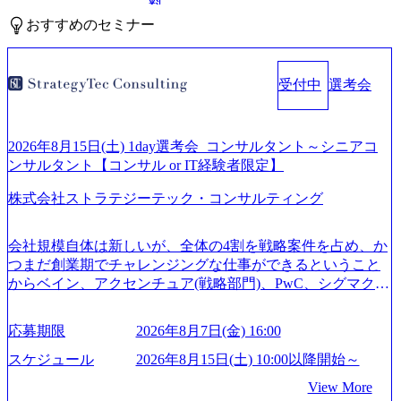
料
おすすめのセミナー
受付中
選考会
2026年8月15日(土) 1day選考会_コンサルタント～シニアコ
ンサルタント【コンサル or IT経験者限定】
株式会社ストラテジーテック・コンサルティング
会社規模自体は新しいが、全体の4割を戦略案件を占め、か
つまだ創業期でチャレンジングな仕事ができるということ
からベイン、アクセンチュア(戦略部門)、PwC、シグマクシ
ス、IBM、リッジラインズなど大手ファームからも優秀層
が続々ジョインするピュアな戦略を伸ばす新興ファーム。
応募期限
2026年8月7日(金) 16:00
事業会社機能へ携われる可能性※SaaSプロダクト、地方創
生、メディアなど リモート比率99%、福岡や北海道在中者
スケジュール
2026年8月15日(土) 10:00以降開始～
もいて働きやすい環境※コンサルクラスから 製造業、金融
View More
業、通信業界に強みがあり、ヘルスケアな業界は広げてい