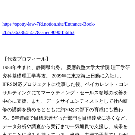
https://spotty-law-7fd.notion.site/Entrance-Book-
2f2a736336414a78aa5ed9090ff56fb3
【代表プロフィール】

1984年生まれ、静岡県出身。 慶應義塾大学大学院 理工学研
究科基礎理工学専攻。 2009年に東京海上日動に入社し、
IFRS対応プロジェクトに従事した後、ベイカレント・コン
サルティングにてマーケティング・セールス領域の改善を
中心に支援。また、データサイエンティストとして社内研
修の講師を務めるとともに約30名の部下の育成にも携わ
る。5年連続で目標未達だった部門を目標達成に導くなど、
データ分析や調査から実行まで一気通貫で支援し、成果を
出すことに強みを持っている。当時、夫婦で子育てしなが