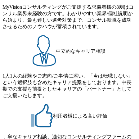
is.com/our-vision-production.appspot.com/public/images/20251030
置など徹底的な仕組み化を推進する 育休取得率は男性6
4・アクセンチュアをはじめとした大手外資系コンサルファ
MyVisionコンサルティングがご支援する求職者様の8割はコ
165942_70f09968-1b27-43e6-b849-1cd107c4f488_1200x698.web
5%、女性100%と全国平均を上回る実績を持ち、女性の管理
ーム出身者が多く集まっています ● 平均年齢は35歳で、幅
ンサル業界未経験の方です。わかりやすい業界/個社説明か
p ## 働き方／WLB／待遇 内装8億円超のかっこいいオフィ
職率も21.8%（2023年12月時点）とフレキシブルな働き方を
広い年齢の方が活躍しています ● インダストリー・ソリュ
ら始まり、最も難しい選考対策まで、コンサル転職を成功
スがあり、 働き甲斐のあるランキング、新卒注目ランキン
提供 2026年8月22日(土) 9:00～19:30頃 ※選考会参加人数に
ーションで区切られていない組織です(ワンプール制) ● 海外
させるためのノウハウが蓄積されています。
グ受賞歴多数 あえての未上場であり株主からの圧力がない
より変動 2026年8月7日(金) 16:00 参加予定DTE ① MRS-IMS
事業拠点をシンガポールに設立し、グローバル案件に対応
ため事業創造の自由度が高く、赤字事業でも投資して長期
(旧ITXO-IMS) ② TS&T(旧TS&A) ③ CyberSecurity ④ IES ⑤ I
するコンサルティング体制を構築しています 東京都中央区
的な成長を若手に任せられる環境 対面でのコミュニケーシ
TS-Fukuoka ⑥ AMS-PRD ⑦ AMS-H&PS オンライン (Teams)
八重洲2-2-1 東京ミッドタウン八重洲 八重洲セントラルタワ
ョンメリットを重視するため出社勤務。1日の労働時間平均
ー8階 受動喫煙対策 : 執務室内禁煙、ビル内喫煙室あり WE
中立的なキャリア相談
9.2時間、有休消化率81%(2024年度の年間データ、エンジニ
B 書類選考通過後に、GAB試験に合格している方 ● テクノ
ア組織） 2026年8月22日(土) 10:00～最長16:00 2026年8月10
ロジーコンサルタント ・4年生大学卒業に限る ・大手総合
日(月) 16:00 ※応募者が定員を上回る場合は、厳正なる審査
コンサルティングファームのITコンサル部門におけるコン
の上参加者を決定させていただきます。ご了承ください。
1人1人の経験やご志向/ご事情に添い、「今は転職しない」
サルティング経験5年以上 ● 戦略コンサルタント ・4年生大
● 当日の流れ 受付 → 会社説明会 → 面接(会社説明会終了
という選択肢も含めたキャリア提案をしております。中長
学卒業に限る ・以下のいずれかの実務経験を有する方
後、随時ご案内) ※全てリモートにて実施します。 ※参加
期での支援を前提としたキャリアの「パートナー」として
- MBB及び戦略ファームでのコンサルティング経験2年以
される方に個別に当日の面接案内をお送りいたします。 ※
ご支援いたします。
上 - BIG4のStrategy部門におけるコンサルティング経験2
通常の選考フローと異なり、事前に適性検査をご受検いた
年以上 ● 求める人物像 ・高いコミュニケーション能力をお
だきます。 ● 詳細 デジタルイノベーション事業部でのポジ
持ちの方 ・最新のトレンド・テーマや事例にキャッチアッ
ションサーチになります。 ご経験やスキル、そして適性や
プし、バイタリティーを持ってチャレンジできる方 ・自ら
利用者様による高い評価
志向性に合わせて、以下のいずれかの役割でご活躍いただ
コンサル業界やクライアント動向を把握し、クライアント
きます。 ※本求人はレバテック株式会社の雇用となりま
や自社への提案などに積極的に関わることができる方 ・ス
す。 ※案件によっては客先に出向いての作業も発生しま
ケジューリング(優先順位付け含む)など、ビジネスベーシッ
丁寧なキャリア相談、適切なコンサルティングファームの
す。 ＜ITコンサルタント＞ Webアプリケーション、SaaS系