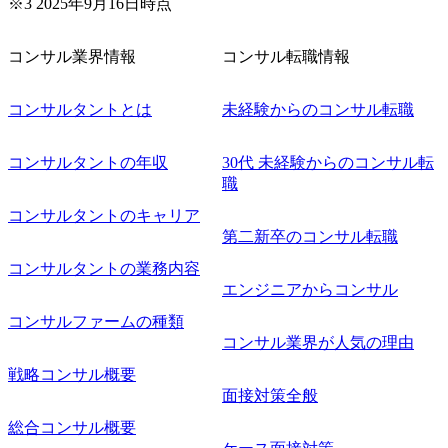
※3 2025年9月16日時点
きます。 ● 勤務地 東京都渋谷区渋谷3丁目6-7 渋谷金王タワ
ー 事業所内禁煙(入居する施設に喫煙専用室あり) ・就業規
則により就業時間内の喫煙を全面的に禁止 ・禁煙サポート
コンサル業界情報
コンサル転職情報
制度あり オンライン ● 必須要件 以下いずれかのご経験をお
持ちの方 ・システム・ソフトウェア開発経験3年以上 ・要
コンサルタントとは
未経験からのコンサル転職
件定義～基本設計など上流経験2年以上 ・PMO経験2年以上
● 歓迎要件 ・要件定義から詳細設計までのいずれかの上流
工程の経験 ・サブリーダー以上のマネジメント経験 ・お客
コンサルタントの年収
30代 未経験からのコンサル転
様との折衝経験、交渉経験 ・組織課題に対して主体的に業
職
務改善に取り組まれたご経験 ・アジャイル/スクラムへの興
コンサルタントのキャリア
味関心 ● 求める人物像 ・リーダーシップが取れる方/一人称
で主体的に動ける方 ・年齢にこだわらず、アドバイスを素
第二新卒のコンサル転職
直に受け取れる方 ・推進力のある方
コンサルタントの業務内容
エンジニアからコンサル
コンサルファームの種類
コンサル業界が人気の理由
戦略コンサル概要
面接対策全般
総合コンサル概要