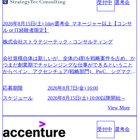
受付中
選考会
始～ 2026年8月7日(金) 16:00 ※枠が限られておりますので、
ご応募いただいてもご対応できない可能性がございます ※
弊社がコンサルタント未経験 or IT未経験と判断させていた
だいたご応募者様については、1dayではなく通常選考での
2026年8月15日(土) 1day選考会_マネージャー以上【コンサ
ご案内とさせていただきます ● 面接(1次・最終を一度の面
ル or IT経験者限定】
接で実施) ※面接終了しましたら、後日弊社担当者より結果
株式会社ストラテジーテック・コンサルティング
についてご連絡させていただきます。 ● 一日で最終面接ま
で完了する選考会となります 内定の判断がつかなかった場
合、後日面接や面談のお時間をいただく場合がございます
会社規模自体は新しいが、全体の4割を戦略案件を占め、か
● 面接、条件面談それぞれ最大1時間を想定しております ・
つまだ創業期でチャレンジングな仕事ができるということ
実施前日までに日程およびURLを共有させていただきます
からベイン、アクセンチュア(戦略部門)、PwC、シグマクシ
・面接および条件面談ともに、どの時間開始となってもご
ス、IBM、リッジラインズなど大手ファームからも優秀層
対応いただけるよう、候補者様のご予定をご都合いただけ
が続々ジョインするピュアな戦略を伸ばす新興ファーム。
応募期限
2026年8月7日(金) 16:00
ますと幸いです ※1day選考会のご参加希望の方は、事前に
事業会社機能へ携われる可能性※SaaSプロダクト、地方創
GAB試験を受検いただきます(受験期限は1day選考会実施日
生、メディアなど リモート比率99%、福岡や北海道在中者
スケジュール
2026年8月15日(土) 10:00以降開始～
の3日前まで)。 ※ただし、30代以上のコンサルファーム経
もいて働きやすい環境※コンサルクラスから 製造業、金融
View More
験3年以上の方はGAB受検免除、書類選考のみ。 書類選考
業、通信業界に強みがあり、ヘルスケアな業界は広げてい
通過後に、GAB試験に合格している方へ1day選考会当日の
く予定 インセンティブ支給という他社にはない制度 ワンプ
ご案内をさせていただきます。 急速なグローバル化により
ール制を敷く、柔軟な組織 2026年8月15日(土) 10:00以降開
既存事業では成長戦略を描く事が困難になった大手企業を
受付中
選考会
始～ 2026年8月7日(金) 16:00 ※枠が限られておりますので、
サポートするため、新規事業立案や既存事業のトランスフ
ご応募いただいてもご対応できない可能性がございます ※