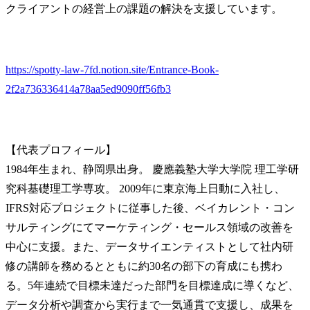
クライアントの経営上の課題の解決を支援しています。
https://spotty-law-7fd.notion.site/Entrance-Book-
2f2a736336414a78aa5ed9090ff56fb3
【代表プロフィール】

1984年生まれ、静岡県出身。 慶應義塾大学大学院 理工学研
究科基礎理工学専攻。 2009年に東京海上日動に入社し、
IFRS対応プロジェクトに従事した後、ベイカレント・コン
サルティングにてマーケティング・セールス領域の改善を
中心に支援。また、データサイエンティストとして社内研
修の講師を務めるとともに約30名の部下の育成にも携わ
る。5年連続で目標未達だった部門を目標達成に導くなど、
データ分析や調査から実行まで一気通貫で支援し、成果を