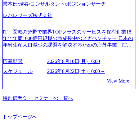
戦略」等のコンサルティング支援を行います。クライアン
centure.com/content/dam/accenture/final/accenture-com/document-
業本部/渋谷/コンサルタント/ポジションサーチ
は2019年11月に設立され、成長期といわれるフェーズにあ
トは各業界上位5社をターゲットとし、特にCXOクラスから
2/Accenture-Recruiting-Brochure.pdf#zoom=50) 女性の活躍につ
ります。 事業・組織を拡大していく時期のため、メンバー
「新規事業戦略」「既存事業のトランスフォーメーショ
レバレジーズ株式会社
いて (https://www.accenture.com/content/dam/accenture/final/caree
や組織がスケールしていく過程を体感できます。 また、希
ン」の依頼を多数いただいています。 (2)「SIerやPMO支援
rs/corporate/document/women-brochure.pdf#zoom=50) 社員発信
望者はパートナー以外でも大手役員の方へのセールスにも
を積極的に獲得しない」、弊社がプライムである「戦略」
のキャリアブログ (https://www.accenture.com/jp-ja/blogs/japan-
参加できる環境です。 自ら案件を取り、プロジェクト体制
IT・医療の分野で業界TOPクラスのサービスを保有創業18
案件をメインとしたコンサルティングを行います ＜プロジ
careers-blog) 江川社長が語る「105点経営」 (https://business.ni
を作っていくことも可能です。 ● 事業会社機能にも携われ
年で年商1000億円規模の急成長中のメガベンチャー 日本の
ェクト一部抜粋＞ ・海外事業(新規・既存)事業のビジネス
kkei.com/atcl/gen/19/00604/021600008/) 規模拡大で成功する理
る 弊社にはコンサルティング事業以外にもSaaSプロダク
年齢生産人口減少の課題を解決するための海外事業、IT事
モデル検討支援 ・金融領域におけるAIを活用した事業戦略
由【コンサル業界俯瞰マップ】 (https://diamond.jp/articles/-/34
ト・メディア・地方創生事業があるため、上記事業に携わ
業、医療・介護事業、若手キャリア、新規事業といった40
検討支援 ・新規ICT事業戦略策定支援 ・スマートシティ領
6218) 大手広告代理店出身者などマーケティングのトップ人
ることも可能です。コンサルタントとしての経験を活かし
以上の事業を展開する オールインハウスの組織体制をとっ
域における地域活性アプリ企画支援及び実行支援 ・ロボテ
材が集結するワケ (https://markezine.jp/article/detail/45446) エン
応募期限
2026年8月10日(月) 16:00
ながら自らプロダクト開発や自社の業務改善ができます。
ており社内で新しい事業開発などの人員調達できる 独立資
ィクスソリューションを活用した事業戦略策定及び営業支
ジニアからコンサルタントへ。会社に入って、何が変わっ
(希望者のみとなります) ● BIG4・アクセンチュアをはじめ
本経営をとっており、事業創造の自由度が高い https://storag
スケジュール
2026年8月22日(土) 10:00～
援 ※その他新規事業や既存デジタルトランスフォーメーシ
た？ (https://www.businessinsider.jp/post-288838) プラダ：ラグ
e.googleapis.com/our-vision-production.appspot.com/public/image
とした大手外資系コンサルファーム出身者が多く集まって
ョンの案件が多数 ● マネージャー プロジェクトの管理者と
ジュアリー製品のパーソナライゼーション (https://www.acce
View More
s/20240925162633_7242d0de-3e54-4f03-b076-00318d5c0dff_120
います ● 平均年齢は35歳で、幅広い年齢の方が活躍してい
して、プロジェクト・メンバーの管理・運営を担う。プロ
nture.com/jp-ja/case-studies/song/prada-luxury-product-customizati
0x644.webp レバレジーズ株式会社 会社説明資料 (https://spea
ます ● インダストリー・ソリューションで区切られていな
ジェクト設計から管理・推進、クライアントとのコミュニ
on) 大正製薬：ITカーブアウト支援 (https://www.accenture.co
kerdeck.com/leverages/leverages-hui-she-shao-jie-zi-liao-zhong-tu-
い組織です(ワンプール制) ● 海外事業拠点をシンガポールに
特別選考会・ セミナーの一覧へ
ケーション、成果物の品質管理、メンバーの育成などを担
m/jp-ja/case-studies/consulting/taisho-pharmaceutical)（ストラテ
cai-yong-xiang-ke) 「働く人」「事業・サービス」「カルチャ
設立し、グローバル案件に対応するコンサルティング体制
当。 ● シニアマネージャー 主要なプロジェクトの責任者と
ジー & コンサルティング） ソフトバンク：初のオンライン
ー」など、レバレジーズのリアルを取り上げています！ (htt
を構築しています 東京都中央区八重洲2-2-1 東京ミッドタウ
して、マネージャーの管理、及びプロジェクト推進を担
開催「SoftBank World 2020」でマーケ＆営業のDX実現 (http
ps://melev.leverages.jp/) レバレジーズグローバル、大分県より
ン八重洲 八重洲セントラルタワー8階 受動喫煙対策 : 執務室
トップページへ
う。プロジェクト全体の品質管理や、会社経営の観点から
s://www.accenture.com/jp-ja/case-studies/communications-media/so
「外国人留学生等受入環境整備事業委託業務」を受託 (http
内禁煙、ビル内喫煙室あり WEB ・書類選考を通過された方
ftbank)（通信） 経済産業省：事業者の申請手続きを電子化
提案活動、社内トレーニングを実施。 ● アソシエイトパー
s://prtimes.jp/main/html/rd/p/000000612.000010591.html) レバレ
・すでに応募いただいている方で、書類選考を通過し面
する「保安ネット」を構築。省庁DXの先進事例を実現 (http
トナー 主要クライアントの責任者として、大規模/高難易度
ジーズ、モチベーション管理システム「NALYSYS」リリー
接・面談未実施の方 ● テクノロジーコンサルタント ・4年
s://www.accenture.com/jp-ja/case-studies/public-service/meti-indust
プロジェクトの統括管理・推進を担う。会社経営の観点か