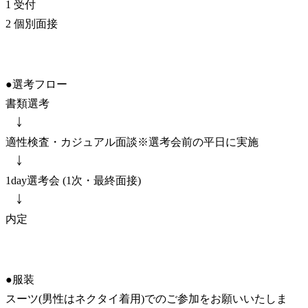
1 受付

2 個別面接
●選考フロー

書類選考

　￬

適性検査・カジュアル面談※選考会前の平日に実施

　￬

1day選考会 (1次・最終面接)

　￬

内定
●服装

スーツ(男性はネクタイ着用)でのご参加をお願いいたしま