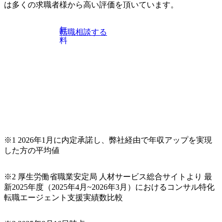
は多くの求職者様から高い評価を頂いています。
模基幹システムにおける最上流のPoC(概念実証)支援から構
想策定、開発マネジメント支援までを一気通貫で担当して
います。 生成AIなどの最新技術とシステムを活用し、顧客
無
転職相談する
の業務革新と効率化の実現に貢献します。 ＜PL/PM＞ 顧客
料
の要望を深くヒアリングし、企画構想からアジャイル開発
による開発支援までを一気通貫で推進していただきます。
プロジェクト提案・推進の中核として、企画・要件定義か
らテストまでの一連の工程における管理業務に加え、最上
流での現状分析、顧客ヒアリング、戦略策定、技術選定、
品質改善なども推進していただきます。 ＜SE＞ 参画いただ
く案件はプライム案件メインです。 要件定義～設計～開発
～テスト～リリース・リリース後対応まで一気通貫でご担
当いただきます。 参画当初はご経験に応じたフェーズから
※1 2026年1月に内定承諾し、弊社経由で年収アップを実現
ご担当いただき、当社の社員が業務面をサポートしつつ、
した方の平均値
徐々に対応範囲を広げていただきます。 ＜QAエンジニア＞
本質的な品質向上を目的とし、プロジェクトの上流(コンサ
ルティング領域)から参画いただきます。 課題選定から顧客
※2 厚生労働省職業安定局 人材サービス総合サイトより 最
への企画提案、そして実行までを一気通貫で支援していた
新2025年度（2025年4月~2026年3月）におけるコンサル特化
だきます。 アジャイル開発を通じて顧客の要望や提案を柔
転職エージェント支援実績数比較
軟に取り入れながら改善サイクルを回すため、ご自身の提
案がサービスに直接反映されやすく、高い貢献度を実感で