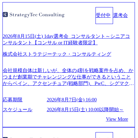
受付中
選考会
2026年8月15日(土) 1day選考会_コンサルタント～シニアコ
ンサルタント【コンサル or IT経験者限定】
株式会社ストラテジーテック・コンサルティング
会社規模自体は新しいが、全体の4割を戦略案件を占め、か
つまだ創業期でチャレンジングな仕事ができるということ
からベイン、アクセンチュア(戦略部門)、PwC、シグマクシ
ス、IBM、リッジラインズなど大手ファームからも優秀層
が続々ジョインするピュアな戦略を伸ばす新興ファーム。
応募期限
2026年8月7日(金) 16:00
事業会社機能へ携われる可能性※SaaSプロダクト、地方創
生、メディアなど リモート比率99%、福岡や北海道在中者
スケジュール
2026年8月15日(土) 10:00以降開始～
もいて働きやすい環境※コンサルクラスから 製造業、金融
View More
業、通信業界に強みがあり、ヘルスケアな業界は広げてい
く予定 インセンティブ支給という他社にはない制度 ワンプ
ール制を敷く、柔軟な組織 2026年8月15日(土) 10:00以降開