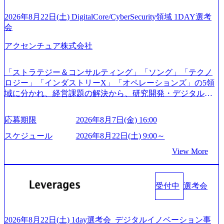
ォーメーション戦略を中心にコンサルティングサポートい
コンサルタント未経験 or IT未経験と判断させていただいた
たします。 (1)既存または新規大手事業会社から依頼された
ご応募者様については、1dayではなく通常選考でのご案内
2026年8月22日(土) DigitalCore/CyberSecurity領域 1DAY選考
「経営戦略」等のコンサルティング支援を行います。クラ
とさせていただきます ● 面接(1次・最終を一度の面接で実
会
イアントは各業界上位5社をターゲットとし、特にCXOクラ
施) ※面接終了しましたら、後日弊社担当者より結果につい
スから「新規事業戦略」「既存事業のトランスフォーメー
アクセンチュア株式会社
てご連絡させていただきます。 ● 一日で最終面接まで完了
ション」の依頼を多数いただいています。 (2)「SIerやPMO
する選考会となります 内定の判断がつかなかった場合、後
支援を積極的に獲得しない」、弊社がプライムである「戦
日面接や面談のお時間をいただく場合がございます ● 面
「ストラテジー＆コンサルティング」「ソング」「テクノ
略」案件をメインとしたコンサルティングを行います ＜プ
接、条件面談それぞれ最大1時間を想定しております ・実施
ロジー」「インダストリーX」「オペレーションズ」の5領
ロジェクト一部抜粋＞ ・海外事業(新規・既存)事業のビジ
前日までに日程およびURLを共有させていただきます ・面
域に分かれ、経営課題の解決から、研究開発・デジタル・
ネスモデル検討支援 ・金融領域におけるAIを活用した事業
接および条件面談ともに、どの時間開始となってもご対応
マーケティング・ITシステムの導入など、コンサルティン
戦略検討支援 ・新規ICT事業戦略策定支援 ・スマートシテ
いただけるよう、候補者様のご予定をご都合いただけます
グ領域からその実行的側面であるITサービスの提供まで一
ィ領域における地域活性アプリ企画支援及び実行支援 ・ロ
応募期限
2026年8月7日(金) 16:00
と幸いです ※1day選考会のご参加希望の方は、事前にGAB
貫して支援する総合系・IT系ファームである あらゆる産業
ボティクスソリューションを活用した事業戦略策定及び営
試験を受検いただきます(受験期限は1day選考会実施日の3日
において非常に良質な顧客基盤を築いており、Fortune Globa
スケジュール
2026年8月22日(土) 9:00～
業支援 ※その他新規事業や既存デジタルトランスフォーメ
前まで)。 ※ただし、30代以上のコンサルファーム経験3年
l 500社の80％以上の企業をクライアントとして抱えている
ーションの案件が多数 ● コンサルタント プロジェクトにお
View More
以上の方はGAB受検免除、書類選考のみ。 書類選考通過後
手掛けたプロジェクトは「ファーストリテイリングにおけ
ける個人のタスク管理及び遂行を担う。主な作業として
に、GAB試験に合格している方へ1day選考会当日のご案内
るグローバル化」「資生堂グループのDX化支援」「ヴィヴ
は、仮説検証からクライアント向け資料のドラフト作成、
をさせていただきます。 急速なグローバル化により既存事
ィアン・ウエストウッドの製品開発」など多岐にわたる コ
プロジェクトにおける課題/リスク管理などを担当。 ● シニ
業では成長戦略を描く事が困難になった大手企業をサポー
受付中
選考会
ンサルティング活動のみならず、2021年にはKDDIと合弁会
アコンサルタント プロジェクトメンバーとしてプロジェク
トするため、新規事業立案や既存事業のトランスフォーメ
社「ARISE analytics」を設立し、人工知能とデータアナリテ
トの一領域を担う。主な作業としては、As-Is分析、仮説構
ーション戦略を中心にコンサルティングサポートいたしま
ィクス技術で新たなイノベーションを創出する活動や、デ
築や施策立案、クライアントの上位層向けの報告資料・デ
す。 (1)既存または新規大手事業会社から依頼された「経営
ジタル人材育成の支援も盛んに行う 採用資料 (https://www.ac
2026年8月22日(土) 1day選考会_デジタルイノベーション事
ィスカッションペ ーパーの作成などを担当。 ● 裁量権 弊社