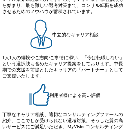
職率も21.8%（2023年12月時点）とフレキシブルな働き方を
広い年齢の方が活躍しています ● インダストリー・ソリュ
ら始まり、最も難しい選考対策まで、コンサル転職を成功
スがあり、 働き甲斐のあるランキング、新卒注目ランキン
提供 2026年8月22日(土) 9:00～19:30頃 ※選考会参加人数に
ーションで区切られていない組織です(ワンプール制) ● 海外
させるためのノウハウが蓄積されています。
グ受賞歴多数 あえての未上場であり株主からの圧力がない
より変動 2026年8月7日(金) 16:00 参加予定DTE ① MRS-IMS
事業拠点をシンガポールに設立し、グローバル案件に対応
ため事業創造の自由度が高く、赤字事業でも投資して長期
(旧ITXO-IMS) ② TS&T(旧TS&A) ③ CyberSecurity ④ IES ⑤ I
するコンサルティング体制を構築しています 東京都中央区
的な成長を若手に任せられる環境 対面でのコミュニケーシ
TS-Fukuoka ⑥ AMS-PRD ⑦ AMS-H&PS オンライン (Teams)
八重洲2-2-1 東京ミッドタウン八重洲 八重洲セントラルタワ
ョンメリットを重視するため出社勤務。1日の労働時間平均
ー8階 受動喫煙対策 : 執務室内禁煙、ビル内喫煙室あり WE
中立的なキャリア相談
9.2時間、有休消化率81%(2024年度の年間データ、エンジニ
B 書類選考通過後に、GAB試験に合格している方 ● テクノ
ア組織） 2026年8月22日(土) 10:00～最長16:00 2026年8月10
ロジーコンサルタント ・4年生大学卒業に限る ・大手総合
日(月) 16:00 ※応募者が定員を上回る場合は、厳正なる審査
コンサルティングファームのITコンサル部門におけるコン
の上参加者を決定させていただきます。ご了承ください。
1人1人の経験やご志向/ご事情に添い、「今は転職しない」
サルティング経験5年以上 ● 戦略コンサルタント ・4年生大
● 当日の流れ 受付 → 会社説明会 → 面接(会社説明会終了
という選択肢も含めたキャリア提案をしております。中長
学卒業に限る ・以下のいずれかの実務経験を有する方
後、随時ご案内) ※全てリモートにて実施します。 ※参加
期での支援を前提としたキャリアの「パートナー」として
- MBB及び戦略ファームでのコンサルティング経験2年以
される方に個別に当日の面接案内をお送りいたします。 ※
ご支援いたします。
上 - BIG4のStrategy部門におけるコンサルティング経験2
通常の選考フローと異なり、事前に適性検査をご受検いた
年以上 ● 求める人物像 ・高いコミュニケーション能力をお
だきます。 ● 詳細 デジタルイノベーション事業部でのポジ
持ちの方 ・最新のトレンド・テーマや事例にキャッチアッ
ションサーチになります。 ご経験やスキル、そして適性や
プし、バイタリティーを持ってチャレンジできる方 ・自ら
利用者様による高い評価
志向性に合わせて、以下のいずれかの役割でご活躍いただ
コンサル業界やクライアント動向を把握し、クライアント
きます。 ※本求人はレバテック株式会社の雇用となりま
や自社への提案などに積極的に関わることができる方 ・ス
す。 ※案件によっては客先に出向いての作業も発生しま
ケジューリング(優先順位付け含む)など、ビジネスベーシッ
丁寧なキャリア相談、適切なコンサルティングファームの
す。 ＜ITコンサルタント＞ Webアプリケーション、SaaS系
クスキルが習得できている方
紹介、ここでしか受けられない選考対策。そうした質の高
の領域において、大手・ベンチャー・スタートアップ企業
いサービスにご満足いただき、MyVisionコンサルティング
に対する課題解決支援を行います。 直近の案件では、大規