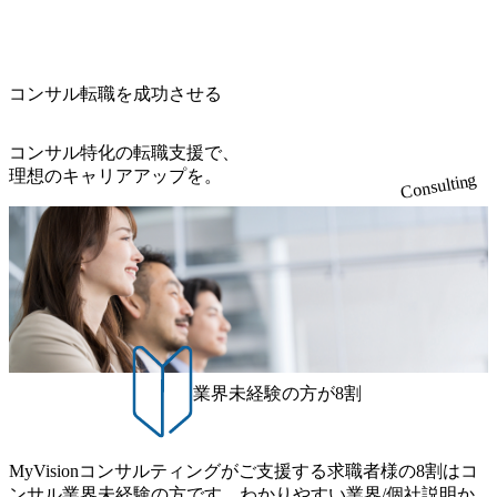
ス (https://prtimes.jp/main/html/rd/p/000000622.000010591.html) Y
生大学卒業に限る ・大手総合コンサルティングファームのI
ry-safety-network)（公共サービス） カルビー：SAP HANAの
ら新規クライアント開拓や社内全体のトレーニング、ナレ
ouTube（【公式】レバレジーズCh） (https://www.youtube.co
Tコンサル部門におけるコンサルティング経験5年以上 ● 戦
導入で基幹システムを刷新 (https://www.accenture.com/jp-ja/ca
ッジマネジメントを実施。 ● パートナー 複数の主要クライ
m/@leveragesCh) レバレジーズで活躍するメンバー紹介！〜
略コンサルタント ・4年生大学卒業に限る ・以下のいずれ
se-studies/consumer-goods-services/calbee)（消費財・サービ
アントの統括責任者を担う。主に業界/テーマの有識者とし
管理職種編 〜 (https://www.youtube.com/watch?v=RETwZKac2
かの実務経験を有する方 - MBB及び戦略ファームでのコ
ス） 世界49カ国に約73万人以上（2024年5月時点）の社員を
てプロジェクト全体の品質担保やマネジメント全般を担
コンサル転職を成功させる
UI) レバレジーズで活躍するメンバー紹介！〜 営業職種編
ンサルティング経験2年以上 - BIG4のStrategy部門におけ
擁し、世界120以上の国の企業を顧客に売上641億ドルを誇
当。会社経営の観点から、統括管理を実施。 ● 執行役員 コ
〜 (https://www.youtube.com/watch?v=XJ7Eam0onXA) 創業以
るコンサルティング経験2年以上 ● 求める人物像 ・高いコ
る 日本では2.3万人以上の従業員を擁しており(会計系BIG4
ンサルタントの総括責任者として、プロジェクトに関わ
来黒字を維持し、急成長中でありながら安定した事業を展
コンサル特化の転職支援で、
ミュニケーション能力をお持ちの方 ・最新のトレンド・テ
を上回る規模感)、営業利益率も約15％と驚異的な数字とな
り、クライアントとのリレーションを発展・拡大させるこ
開し、高い安定性を持つ企業へと成長している 10年後に1兆
理想のキャリアアップを。
ーマや事例にキャッチアップし、バイタリティーを持って
っている、売上・従業員数共にこの8年間で4倍近くの成長
Consulting
とをミッションとする。自社へ提言の質を常に高く担保す
円を目指す日本にもなかなかないメガベンチャー。創業か
チャレンジできる方 ・自らコンサル業界やクライアント動
を遂げていることから、今後も高い成長が見込まれる 多く
る責任を担う。 ● 裁量権 弊社は2019年11月に設立され、成
ら黒字経営。年間130%成長 https://storage.googleapis.com/our-
向を把握し、クライアントや自社への提案などに積極的に
の技術者を抱えており、アビームコンサルティングに続い
長期といわれるフェーズにあります。 事業・組織を拡大し
vision-production.appspot.com/public/images/20251030164405_5c
関わることができる方 ・スケジューリング(優先順位付け含
て日本国内2番目にSAP認定コンサルタント制度の有資格者
ていく時期のため、メンバーや組織がスケールしていく過
527843-d227-4df8-b86c-5587f843fdf6_1200x471.webp https://stor
む)など、ビジネスベーシックスキルが習得できている方
数が多く、特にIT領域に強みを持つ グローバルのポジショ
age.googleapis.com/our-vision-production.appspot.com/public/imag
程を体感できます。 また、希望者はパートナー以外でも大
ンに自由に応募できる社内の転職ツール「キャリアズ・マ
es/20251030164946_dc0888f6-0539-4887-84d7-34c8d8544226_1
手役員の方へのセールスにも参加できる環境です。 自ら案
200x666.webp 年間100億円規模の投資の元、10以上もの新規
ーケットプレイス」が存在し、本ツールを活用で上司の引
件を取り、プロジェクト体制を作っていくことも可能で
事業を立ち上げているため様々な業界を経験することが可
き留めを受けずに移動が可能である（異動者は年間約1,000
す。 ● 事業会社機能にも携われる 弊社にはコンサルティン
能 社内転職が活発であり、多様なスキルを1社で身に着ける
名） 残業時間や有休取得率など約10項目を数値化すること
グ事業以外にもSaaSプロダクト・メディア・地方創生事業
ことが可能 事業開発・運用を内包かする「オールインハウ
で、実行前後で離職率を半減させることに成功した 18時以
業界未経験の方が8割
があるため、上記事業に携わることも可能です。コンサル
ス」型の組織体。社内スカウトや社内公募制度を用いて主
降の会議を原則禁止としているほか、在宅勤務制度の全社
タントとしての経験を活かしながら自らプロダクト開発や
体的かつ柔軟なキャリア形成が可能。 https://storage.googleap
展開、ハラスメント抑止に向けた研修の拡充、社外窓口設
自社の業務改善ができます。(希望者のみとなります) ● BIG
is.com/our-vision-production.appspot.com/public/images/20251030
置など徹底的な仕組み化を推進する 育休取得率は男性6
4・アクセンチュアをはじめとした大手外資系コンサルファ
MyVisionコンサルティングがご支援する求職者様の8割はコ
165942_70f09968-1b27-43e6-b849-1cd107c4f488_1200x698.web
5%、女性100%と全国平均を上回る実績を持ち、女性の管理
ーム出身者が多く集まっています ● 平均年齢は35歳で、幅
ンサル業界未経験の方です。わかりやすい業界/個社説明か
p ## 働き方／WLB／待遇 内装8億円超のかっこいいオフィ