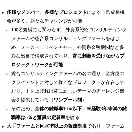
多様なメンバー
、
多様なプロジェクト
による自己成長機
会が多く、新たなチャレンジが可能
100名規模にも関わらず、外資系戦略コンサルティング
ファームや総合系コンサルティングファームをはじ
め、メーカー、ITベンチャー、外資系金融機関など多
彩な出自で構成されており、
常に刺激を受けながらプ
ロジェクトワークが可能
総合コンサルティングファームの名の通り、全方位の
クライアントに対して様々なプロジェクトが存在して
おり、手を上げれば常に新しいテーマのチャレンジ機
会を提供している（
ワンプール制
）
そのため、
全体の離職率10％以下
、
未経験3年未満の離
職率は0％と驚異の定着率
を誇る
大手ファームと同水準以上の報酬制度
であり、ファーム