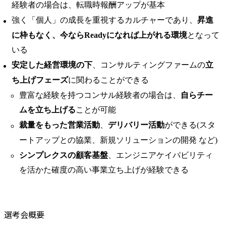
経験者の場合は、転職時報酬アップが基本
強く「個人」の成⾧を重視するカルチャーであり、
昇進
に枠もなく、今ならReadyになれば上がれる環境
となって
いる
安定した経営環境の下
、コンサルティングファームの
立
ち上げフェーズ
に関わることができる
豊富な経験を持つコンサル経験者の場合は、
自らチー
ムを立ち上げる
ことが可能
裁量をもった営業活動
、
デリバリー活動
ができる(スタ
ートアップとの協業、新規ソリューションの開発 など)
シンプレクスの顧客基盤
、エンジニアケイパビリティ
を活かた確度の高い事業立ち上げが経験できる
選考会概要