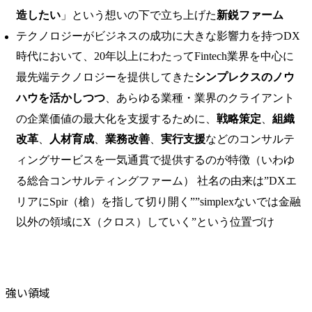
造したい
」という想いの下で立ち上げた
新鋭ファーム
テクノロジーがビジネスの成功に大きな影響力を持つDX
時代において、20年以上にわたってFintech業界を中心に
最先端テクノロジーを提供してきた
シンプレクスのノウ
ハウを活かしつつ
、あらゆる業種・業界のクライアント
の企業価値の最大化を支援するために、
戦略策定
、
組織
改革
、
人材育成
、
業務改善
、
実行支援
などのコンサルテ
ィングサービスを一気通貫で提供するのが特徴（いわゆ
る総合コンサルティングファーム） 社名の由来は”DXエ
リアにSpir（槍）を指して切り開く””simplexないでは金融
以外の領域にX（クロス）していく”という位置づけ
強い領域