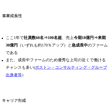
事業成長性
ここ1年で
社員数60名⇒100名超
、売上
今期18億円⇒来期
30億円
（いずれも約170％アップ）と
急成長中
のファーム
である
また、成長中ファームのため優秀な上司の近くで働ける
チャンスも多い(
ボストン・コンサルティング・グループ
出身者等
）
キャリア形成