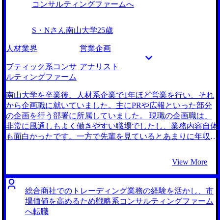
何も言うことはない100点の転職でした。 非常に満足してい
期待に応えるためにタフに働ける業界だと認識していまし
コンサルティングファームへ
るため特にありません。 転職前は年収500万円、転職後は年
た。様々な経験をしながら、キャリア適性を模索できること
収600万円になりました。 希望通りの職務内容に就けたた
にも魅力を感じたので、一度話を聞いてみようと思ったこと
S・Nさん
南山大学
25歳
め、今はとにかく仕事をするのが楽しみです。成長し、ゆく
がきっかけです。 3社です。 MyVisionさんの転職実績を見
ゆくは両親の会社の経営サポートもできるようなスキルを身
て、職種を問わずに支援をしているという印象を受けまし
人材業界
営業企画
につけたいと考えています。
た。まずは何からアピールすれば良いのかという状態だった
こともあり、話を聞いてみようと思いました。 実際に初回
ブティック系コンサ
アナリスト
面談では、非常に親身にコンサルティングファームについて
ルティングファーム
教えていただけたほか、今後の転職活動の進め方もリードし
ていただけたので、MyVisionさんを利用しようと決めまし
南山大学を卒業後、人材系企業で1年ほど営業を行い、それ
た。 菅原さんには、今まで自分が行ってきた業務内容を丁
から企画職に就いていました。主にPRや広報といった部分
寧にヒアリングしていただき、自分ならではのアピールポイ
の企画を行う部署に所属していました。 現職の企画職は、
ントを見つけ出していただきました。例えば私が過去行っ
非常に風通しもよく働きやすい職場でしたし、業務内容自体
た、アルバイトの離職率低減を目的とした活動を、これなら
も面白かったです。一方で先輩を見ているとあまりに年収の
業務改善経験としてアピールできるとアドバイスをいただけ
上がり幅が少なく将来への展望を描けませんでしたし、この
たように、自分だけでは気づけなかったアピールポイントを
ままこの環境に居続けるとどんどん挑戦する機会もなくなる
View More
見つけていただきました。 面接対策も丁寧に付き合ってい
なという焦りがありました。 社会人3年目の企画職が転職で
ただいたおかげで、柔軟な対応力を身につけることができま
きる、かつ年収アップも狙える業界ということで、ほぼコン
した。 面接でお会いするコンサルタントは優秀な方ばかり
サルティングファーム一択だと考えていました。 3社です。
総合商社でのトレーディング業務の経験を活かし、市
で、非常に刺激を受けました。また、面接結果がお見送りだ
大手ファームをはじめブティック系コンサルティングファー
場価値を高めるため戦略系コンサルティングファーム
った場合も、丁寧に今後のためのフィードバックを送ってく
ムなど幅広くご紹介いただけたからです。企業規模にあまり
へ転職
ださる方も多く、人格的にも優れた方々に触れ、これから自
こだわりはなく、それよりもどのような案件に入れるかを重