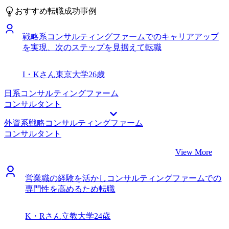
ていましたが、正直対応のレベルが低く、このままケース面
おすすめ転職成功事例
接対策をお願いして良いのかと迷っていました。 その中
で、MyVisionさんの選考対策のレベルが高いと伺ったので連
戦略系コンサルティングファームでのキャリアアップ
絡しました。 レスポンススピードの速さや、コミュニケー
を実現、次のステップを見据えて転職
ションのスムーズさに驚き、すぐにお願いしようと思いまし
た。実際に選考対策も活用しましたが、ケース面接対策だけ
でなく選考対策全体のレベル感が非常に高かったです。 ケ
I・Kさん
東京大学
26歳
ース面接対策を活用できて、大変助かりました。 戦略系コ
ンサルティングファーム出身のエージェントさんにケース面
日系コンサルティングファーム
接対策をしていただきました。フェルミ推定・ケース問題の
コンサルタント
解き方だけでなく、いかにプレゼンするかというポイントで
外資系戦略コンサルティングファーム
も徹底的にフィードバックをいただきました。 「ここまで
コンサルタント
レベルの高い水準が求められるのか」と思うこともありまし
たが、的確なフィードバックのおかげで、自分でも驚くスピ
View More
ードで練度が上がったと感じます。無事戦略ファームから内
定を獲得できました。 非常に高いレベルの選考対策に、な
営業職の経験を活かしコンサルティングファームでの
んとかキャッチアップできたことだと思っています。エージ
専門性を高めるため転職
ェントさんとの対策だけでなく、紹介してもらった書籍を最
大限活用できた点だと思っています。 仕方のないことでは
ありますが、海外からの転職活動だったので時差を踏まえた
K・Rさん
立教大学
24歳
面接日程の調整が大変でした。この辺りを全てMyVisionのエ