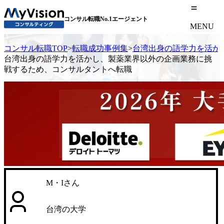
コンサル転職No.1エージェント
MENU
コンサル転職TOP
>
転職成功事例集
>
台湾出身の語学力を活か
台湾出身の語学力を活かし、製薬業界以外の企画業務に挑
戦するため、コンサルタントへ転職
M・Iさん
台湾の大学