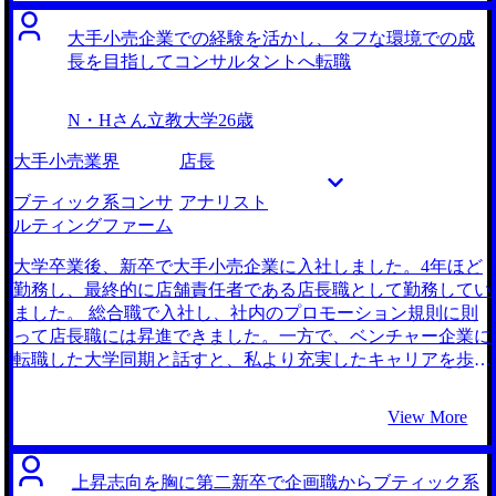
の支援になりますが、もっと包括的に経営を支援できる職種
を探している中で、中小企業向けのコンサルティングが目に
大手小売企業での経験を活かし、タフな環境での成
留まったことがきっかけです。 3社です。 中小企業向けのコ
長を目指してコンサルタントへ転職
ンサルティングファームを手広く紹介していただけたのはも
ちろん、それぞれの企業にどのような特徴があるのか、最近
N・Hさん
立教大学
26歳
どのような人が入社したのかといった、企業と密に関わって
いるからこそ持っている情報を多く提供してくれた点です。
大手小売業界
店長
企業それぞれへの知識に関してMyVisionさんはずば抜けてい
ると感じたので、菅原さんにご支援いただければ納得のいく
ブティック系コンサ
アナリスト
意思決定ができると思いました。 面接対策がとても具体的
ルティングファーム
で細かく、日々改善ができました。担当していただいた菅原
さんはもちろん、MyVisionの他の方にも面接対策に参加いた
大学卒業後、新卒で大手小売企業に入社しました。4年ほど
だき、多面的なフィードバックをいただくことでブラッシュ
勤務し、最終的に店舗責任者である店長職として勤務してい
アップにつながりました。また、かなり年次が上の方にも通
ました。 総合職で入社し、社内のプロモーション規則に則
用するような、緊張感を持った対策も実施いただき、面接度
って店長職には昇進できました。一方で、ベンチャー企業に
胸も付いたと感じています。 面接時に起きうる様々なケー
転職した大学同期と話すと、私より充実したキャリアを歩ん
スを想定して、模擬面接のうちに経験できたことにとても感
でいるなと感じました。もう少し刺激的な仕事をするため
謝しています。実際の面接でもほとんどが模擬面接で体験済
に、1度環境を変えようと転職を決意しました。 大学同期に
View More
みのケースだったため、落ち着いて受け答えができました。
追いつくためには、私自身がハードな環境に飛び込み、成長
入念な面接対策の甲斐あり、最も入りたかった会社から無事
したいと感じました。コンサル業界は、漠然と優秀な人が多
内定を獲得することができました。年収もアップしたため、
いというイメージを抱いており、実際にクライアントの高い
上昇志向を胸に第二新卒で企画職からブティック系