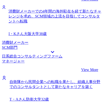
消費財メーカーでの4年間の海外駐在を経て新たなチャ
レンジを求め、SCM領域の上流を目指してコンサルタ
ントへ転職
I・Kさん
大阪大学
38歳
消費財メーカー
SCM部門
日系総合コンサルティングファーム
マネージャー
View More
自衛隊から民間企業への転職を果たし、組織人事分野
でのコンサルタントとして新たなキャリアを築く
T・Aさん
防衛大学
32歳