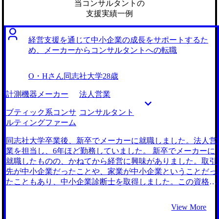
当コンサルタントの
支援実績一例
経営支援を通じて中小企業の成長をサポートするた
め、メーカーからコンサルタントへの転職
O・Hさん
同志社大学
28歳
計測機器メーカー
法人営業
ブティック系コンサ
コンサルタント
ルティングファーム
同志社大学卒業後、新卒でメーカーに就職しました。法人営
業を担当し、6年ほど勤務していました。 新卒でメーカーに
就職したものの、かねてから経営に興味がありました。取引
先が中小企業だったことや、家業が中小企業ということだっ
たこともあり、中小企業診断士を取得しました。この資格を
本格的に仕事で活かしたいという思いから、転職活動をはじ
めました。 中小企業に寄り添って、経営を助けたいという
View More
強い思いが私にはありました。メーカーでは自社商材ありき