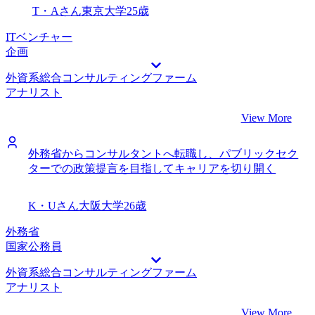
T・Aさん
東京大学
25歳
ITベンチャー
企画
外資系総合コンサルティングファーム
アナリスト
View More
外務省からコンサルタントへ転職し、パブリックセク
ターでの政策提言を目指してキャリアを切り開く
K・Uさん
大阪大学
26歳
外務省
国家公務員
外資系総合コンサルティングファーム
アナリスト
View More