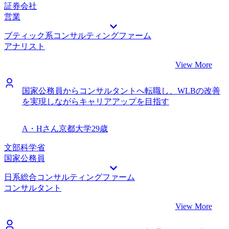
ージェントさんにお任せできたので、助かりました。 転職
証券会社
前は年収1,000万円、転職後は年収1,200万円になりました。
営業
市場価値を高めたいという目標を持って転職をしているの
ブティック系コンサルティングファーム
で、あまり長期的なビジョンはないです。総合商社時代とは
アナリスト
全く異なる能力が求められてくると思うので、まずは足元の
プロジェクトを全力でこなして実力をつけながら、やりたい
View More
ことを徐々に見つけていきたいと思っています。
国家公務員からコンサルタントへ転職し、WLBの改善
を実現しながらキャリアアップを目指す
A・Hさん
京都大学
29歳
文部科学省
国家公務員
日系総合コンサルティングファーム
コンサルタント
View More