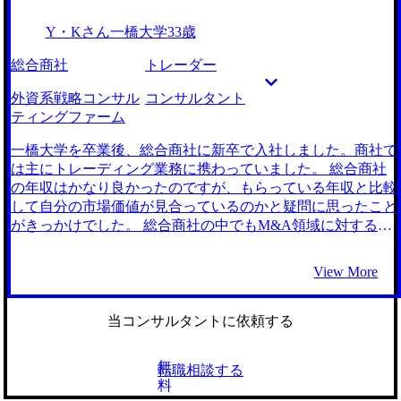
分が飛び込んでいくコンサルティングファームへの期待が高
視しようと考えていたので、そのような意図を汲み取ってく
Y・Kさん
一橋大学
33歳
まりました。 自信を持ってアピールできる強みが少なかっ
ださり、アサインの自由度が高そうなブティック系コンサル
たせいで、何種類もエピソードを求められた際にかなり苦労
ティングファームをご紹介いただきました。 第二新卒で転
総合商社
トレーダー
しました。1つのエピソードについてはかなり深く言語化で
職する際の心構えを一から叩き込んでいただけたことが非常
きていたので油断していた部分もありますが、もう1つ2つ鉄
にありがたかったです。自分では前向きな転職のつもりで
外資系戦略コンサル
コンサルタント
板ネタを準備していても良かったです。 転職前は年収500万
も、客観的には第二新卒での転職は短期離職懸念や現職で踏
ティングファーム
円、転職後は年収550万円になりました。 選考を通じてコン
ん張りがつかなかったと思われることがあるという指摘を受
サルタントへの憧れが非常に高まったため、自分も晴れてコ
け、冷静に対策を練ることができました。 菅原さんにご支
一橋大学を卒業後、総合商社に新卒で入社しました。商社で
ンサル業界の一員となることができて感無量です。少しでも
援いただき、自分ひとりで調べていてはたどり着かなかった
は主にトレーディング業務に携わっていました。 総合商社
早く成長し、採用してくれた会社に恩返しできるような人材
ようなブティック系コンサルティングファームの情報を得
の年収はかなり良かったのですが、もらっている年収と比較
になりたいです。 また、大学同期にもいい刺激を与えられ
て、沢山チャレンジし、納得して転職先を選べたことが良か
して自分の市場価値が見合っているのかと疑問に思ったこと
るように、ハードワークしていければと思っています。
ったです。表面的な情報だけではなく、会社の雰囲気なども
がきっかけでした。 総合商社の中でもM&A領域に対する関
教えていただけて非常にありがたかったです。 転職理由が
心が高まっていましたし、汎用的なスキルを身につけたいと
他責と受け取られて不合格をいただくことが何度かありまし
考えたためです。 商材にかかわらず自分の市場価値を高め
View More
た。きちんと現職でやれることはやり切り、その上で転職を
られる仕事は何かと考えたとき、コンサルタントが最初に思
検討しているのだとしっかり伝えるのが重要だと思いまし
い浮かびました。また、スタートアップやベンチャーに行く
た。 転職前は年収350万円、転職後は年収500万円になりま
ほどリスクは取りたくないですし、家庭もあったので年収は
当コンサルタントに依頼する
した。 現職での企画経験を活かし、新規事業系の案件など
下げられないといった観点で、コンサルティングファームと
に多く携わりたいと考えています。あまり先のことは考えて
いう選択肢が非常に私の理想に合致していると判断しまし
無
転職相談する
いませんが、人生においてチャレンジし続けたいので、起業
た。 3社です。 結論から言うと、選考対策のレベルの高さで
料
なども見据えレベルアップしていきたいです。
す。 別のエージェントを利用し、一度面接対策をお願いし