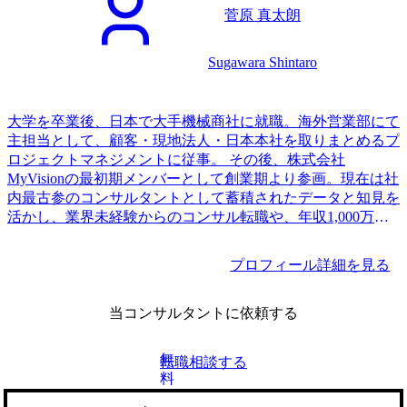
菅原 真太朗
Sugawara Shintaro
大学を卒業後、日本で大手機械商社に就職。海外営業部にて
主担当として、顧客・現地法人・日本本社を取りまとめるプ
ロジェクトマネジメントに従事。 その後、株式会社
MyVisionの最初期メンバーとして創業期より参画。現在は社
内最古参のコンサルタントとして蓄積されたデータと知見を
活かし、業界未経験からのコンサル転職や、年収1,000万円
以上のハイクラス転職を数多く実現。
プロフィール詳細を見る
当コンサルタントに依頼する
無
転職相談する
料