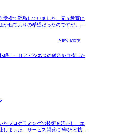
の会社で成果を上げている先輩も、営業職
ていたので、不安の方が大きい中の転職
営業職でコンサル転職を成功させられる
科学省で勤務していました。元々教育に
はいるから諦めずにやりましょう。具体
はかねてよりの希望だったのですが、
躍している人もいます。」と言ってくれ
した。 国会対応などで非常に多忙とな
てくれました。 私自身地に足のついたサ
あることが以前から悩みの種となっていま
に良かったです。 山中さんにも言われた
View More
て転職活動を始めました。 一方で民間企
たなと思います。前職の業務は、社内か
う話も聞いていましたが、国家公務員か
されにくい経験だったので、仮に高い営
転職し、ITとビジネスの融合を目指した
人も複数いたことで視野に入れました。
にくい経験でした。このため早々に転職
して近年WLBが改善され、キャリアップ
歳という年齢で転職できたことで、ポテン
 3社です。 松代さんに、WLBなどコン
まり重視されずに採用されましたし、仮
て頂き、内情に精通している方だと感じ
気に減っていたと思います。 山中さんから
視され始めているというのは何となく知っ
第二新卒枠のないコンサルティングファ
、どのように実現しているのかという詳
が行きたいと思っていたファームは、既
得感がありました。他のエージェントと
されにくいぐらい難関のファームで、当然
松代さんにご支援いただきコンサルティ
でした。 当然のように書類審査で落ちま
。 どのファームもWLB重視というのは
ムでしっかりと経験を積んでから再トラ
働きやすいファームをプロの目線で教え
万円、転職後は年収400万円になりまし
した。それぞれの企業が打ち出している
なるということを学べたのが今回のコンサ
いたプログラミングの技術を活かし、エ
の豊富さに驚きました。 自分の想像以上
ルティングファームは、社内からの評価
社しました。サービス開発に3年ほど携わ
、多様な選択肢の中から意思決定ができ満
プロモーションを目指して業務に邁進し