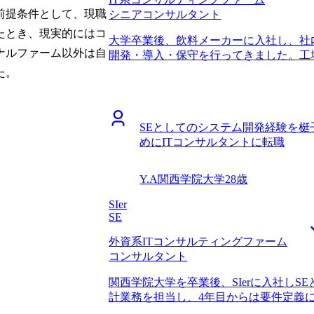
所与とすることなく、クライアントの経
前提条件として、現職
シニアコンサルタント
ITに関する提言を行い、様々な価値を創
ちょうどその頃、自分のキャリアプラン
たとき、現実的にはコ
大学卒業後、飲料メーカーに入社し、社
ごせなくなっており、「このままではい
ナルファーム以外は自
開発・導入・保守を行ってきました。工
転職活動を始めることにしました。 MyVi
する仕事は非常にやりかいがありました。
た。
ントの2社です。 担当してくださった
いたことで業務の全体像がわかり「仕事
れていると感じたからです。小山さんは
ると共に、社内でのキャリアの目途が立
に話している中でも、大企業特有の仕事
きっかけでした。 自分の理想像を考え直
した。さらに、当初はエンジニアとして
SEとしてのシステム開発経験を
したうえで、システムに関する問題を解
が、その考えも尊重しながらコンサルテ
めにITコンサルタントに転職
できる対応力・柔軟性を備えること の2
ただけたことが非常にありがたかったで
た場合に、前者を考えるポジションにな
いと考えていたことが転職の根本理由な
ステム以外の知見を積む機会があるかは
サインしてもらえることが多いファーム
Y.A
関西学院大学
28歳
験がない状態での判断は難しいと考えま
た。 面接の準備の際、手厚くサポート
トや、他コンサル向けエージェントなどの計
SIer
レンジするにあたり、コンサルティング
理由は、候補企業に対して、自分のキャ
SE
有のケース面接に対応できるかなどの懸
つ説明いただけたことです。同時に、想
過去の面接事例や評価基準を基に、何度
外資系ITコンサルティングファーム
えていただけたため、異職種であるコン
そのおかげで自信を持って本番に臨むこ
コンサルタント
のイメージを持つことができました。 
たことです。MyVisionにお願いして
想像がつき難い各ファームの違いについ
かもしれません。企業ごとのテスト形式
関西学院大学を卒業後、SIerに入社し
ます。 ITコンサルタントとしての素養
良かったと思います。 転職前は600万円
計業務を担当し、4年目からは要件定義
小山さんとの面談・フィードバックを通
た。
ニアの仕事にも慣れてきたため、クライ