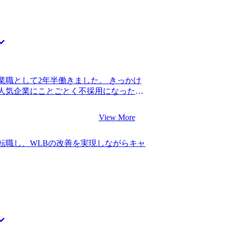
知していると感じた点です。コンサルテ
。 特に初期は転職理由があいまいだった
作られた会社だからなのか、普段一緒に
らず、転職活動に本腰をいれるのに時間
ロトコルやスピード感でコミュニケーシ
っかり自分の希望に向き合えてよかった
ルティングファームに関する情報提供が頼
職後は年収800万円になりました。
も含め、特に選考対策は求めていませんで
情報を提供してほしいなと思っていまし
知り合いも多いので、そこまで多くの情
業職として2年半働きました。 きっかけ
が、必要最小限、かつ的確な情報提供を
人気企業にことごとく不採用になったと
カバーできないような情報が欲しいとい
ればキャリアは問題ないと言われ新卒入
もありがたかったです。的確なアドバイ
リアの見通しを立てることができず、不
が分かるコミュニケーション能力の高い
View More
 コンサル転職を目指したのは、キャリア
ムの違いや特徴を見極め、自分に合うファ
門性やITスキルもないですし、営業職か
外から見ている分にはよくわからなかった
転職し、WLBの改善を実現しながらキャ
ージはなかったので、初めはダメ元で話
、選考中のフローやMyVisionさんの
しかし、営業職出身でも採用しているファ
ことができたことです。 特にないです。
ル業界を目指そうと思いました。 1社で
た。 転職前は年収700万円、転職後は年
定が見込める企業のリストを共有してくれ
略ファームで経験を積んで、1つ職位を上げる
含まれていて、自分のキャリアでも幅広
をしたいです。個人的にはスタートアッ
動したことを覚えています。非常に信頼
けの力をつけたいと思っています。
動の支援をそのままお願いすることにし
不安な中でも、山中さんが励まし続けてく