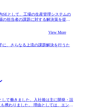
営課題を踏まえた上で、様々な観点から
出することができると思いました。 また
と実際の業務が乖離していく状況を見過
内SEとして、工場の生産管理システムの
けない」と感じるようになっていたため
場の担当者の課題に対する解決策を提案
sionと、IT系職種の転職に強いエージェ
 入社から一貫して社内SEとして働いて
小山さんが私の経験をしっかりと理解してく
の中で困る・挑戦する機会」が減ってい
大手メーカーでの経験をお持ちで、実際
View More
ってしまっている自分に気づいたことが
の悩みに対して理解を示してくださいま
した際に、 ・事業・経営に対する理解を
の転職も選択肢として残していたのです
梃子に、さらなる上流の課題解決を行うた
決できること ・会社に依存せず問題解決
ィングファームへの転職を進めさせてい
点を備えたいと考えました。 自社に残っ
す。 また、私は銀行システムに関与した
るには10年単位で時間がかかると共にシ
ので、希望を反映してプロジェクトにア
不確定であり、後者については1社しか経
の情報についても共有してくださいまし
した。 エンジニア向けの転職エージェン
をしていただけました。新しい職種にチャ
4社と話しました。 MyVisionに決めた
ファームの知識が十分かどうか、業界特
リア志向と経歴の両面からの適性を1社ず
念がたくさんありました。 小山さんは、
定される業務内容や社風、処遇なども教
も模擬面接を実施してくださいました。
サルタントへの転職であっても、働き方
とができました。 何度も面接練習をでき
上記のように、コンサルタント未経験では
よかったです。 テスト対策が少し疎かだった
て詳細に教えていただけたと思っており
を確認ししっかり対策をしてから臨めば
SEとして働きました。入社後は主に開発・設
を感じさせるために有効な経験・強みを、
でしたが、転職後は650万円となりまし
にも携わりました。 理由としては、エンジ
じて練り上げ言語化できたことです 転職
アントからの依頼を踏まえた開発に留ま