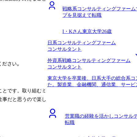
らに、どうしてもITシステムを用いた
く一人前のコンサルタントとしての能力
のアプローチが必要だと感じても実践す
戦略系コンサルティングファーム
感じていました。 戦略コンサルタント
プを見据えて転職
抱えるあらゆる問題を扱うことができ、
く業務内容が魅力的だと感じました。戦
I・Kさん
東京大学
26歳
要な提案を広い視点から考え、システム
えました。また、企業の課題を分析し改
日系コンサルティングファーム
ンサルタントとしての今までの経験もし
コンサルタント
大きな企業や行政をクライアントとして
力的でした。 2社です。 戦略コンサル
外資系戦略コンサルティングファーム
ください。
たからです。実際に私と同様の職歴を持
コンサルタント
事例から、MyVision様にお願いする
東京大学を卒業後、日系大手の総合系コ
ました。 さらにコンサルティングファ
た。製造業、金融機関、通信業、サービ
同僚から聞きました。実際に、当初転職
ことです。取り組むミ
職時の職位としてはコンサルタントまで
た企業を紹介していただけたので、現在
コンサルティングファームで3年経ち、
ています。 担当の小山さんは私が新た
仕事だと思うので楽し
らです。 将来的に事業会社に行くつも
ってくださいました。自身が現状の何に
ァームでステップアップしたいと思った
とで、希望を明確化でき最適な転職先の
営業職の経験を活かしコンサル
という考えもあり、リスクを取る前に、
ながったと思います。また、これが面接
転職
実績を残しておきたいという思いもありま
ス面接対策を行ってくれたため、準備段
ルティングファームへの知見からMyVis
ができ臆すことなく面接を乗り越えられ
と面談をした中で、他社エージェントと
ことが良かったと思います。就職活動の