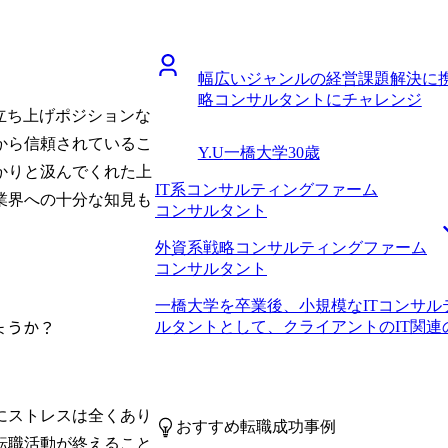
活動の序盤に、自身のSEとしての経験
らず、より上流フェーズへとキャリアア
準備をして数社に応募してしまったこと
人の頃に指導していただいた先輩もほと
回りは自分でもわかるくらい上達してい
のだと考えていましたが、20代も終わ
企業があったのはもったいなかったなと思
幅広いジャンルの経営課題解決に携
思い、転職活動を始めました。 他社でS
対して、700万円でオファーを頂きまし
略コンサルタントにチャレンジ
はもう十分身についたと感じていたこと
開発・保守などの下流工程の業務が中心
の立ち上げポジションな
め、ITコンサルタントに挑戦することに決めま
営課題を主語に、課題解決に必要なIT戦
ンサルタントに転職した前職の元上司からM
から信頼されているこ
Y.U
一橋大学
30歳
程に対する経験・知見を蓄えていきたい
初回面談では小山さんとお話ししました
かりと汲んでくれた上
お話を聞いてくださり、将来のキャリア
IT系コンサルティングファーム
業界への十分な知見も
ことがとても印象的でした。 この方に
コンサルタント
願いすることに決めました。 徹底的に
外資系戦略コンサルティングファーム
ました。ITコンサルタント転職ではエ
コンサルタント
ンサルタントとしての課題解決能力や論
さんにはそういった力が伝わるような受
一橋大学を卒業後、小規模なITコンサ
ました。 想像以上に好条件な大手ファ
ょうか？
ルタントとして、クライアントのIT関連の
始める前は自分には縁のないファームだ
システムに関するコンサルティング業務
丁寧に支援いただいたこともあり、最終
けのシステム導入・管理が中心で、社会
評価して頂きました。 反省点は特にあ
いました。 また、クライアントの多く
るような転職活動ができたと思っています
消極的でした。そのため、クライアント
にストレスは全くあり
800万円になりました。 まずは憧れの
おすすめ転職成功事例
提案を行っても実現しないことが多くフ
です。実際の実力以上に評価していただ
転職活動が終えること