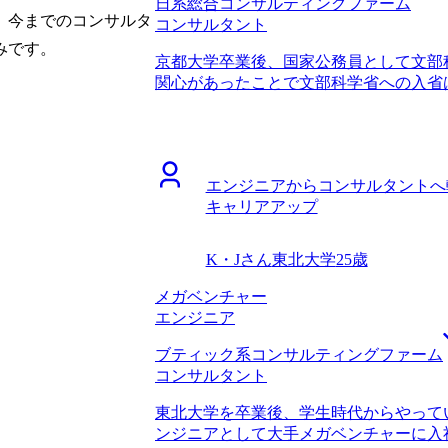
日系総合コンサルティングファーム
れて本当にありがたかったです。 自分
、今までのコンサルタ
コンサルタント
以外への転職に苦労したという話を伺っ
でした。それでも山中さんは、「確かに
みです。
京都大学卒業後、国家公務員として文部
人は少ないが、それでも成功している人
関心があったことで文部科学省への入省
的にこういう会社では営業職からでも活
WLBの改善を求め、転職活動を開始しま
て、現実的かつ、建設的なサポートをし
り、残業100時間を超える月もしばしば
ポートを求めていましたし、相性が非常
した。一度WLBの改善を最優先事項とし
ことですが、転職のタイミングが良かっ
業には公務員からだと転職しにくいとい
らは評価される一方で、社外からは評価
エンジニアからコンサルタントへ
らコンサルタントへの転職に成功した知
業成績を上げてもコンサル転職には活き
キャリアアップ
また、コンサルティングファーム全般と
に踏み切れたことは良かったです。 24
も見込めるということが大きかったです。
シャル枠としてこれまでの業務経験をあ
サルタントの働き方に関して詳しく教え
に5年後とかであれば取れる選択肢も一
K・Jさん
東北大学
25歳
たからです。コンサル業界でWLBが重
も言われたのですが、最初から無謀にも
ていましたが、なぜ改善されているのか
メガベンチャー
ームを志望していたことです。実際に私
しい事情まで伺うことができ、非常に納
エンジニア
にITやDXなどの経験がある方でも採用
比較しても信頼できると確信したので、
私の今の業務経験では難しいポジション
ブティック系コンサルティングファーム
ングファームへ転職することを決めました
したが、数年後コンサルティングファー
コンサルタント
一定打ち出していますが、その中でより
イしたいと思います。 転職前は年収350
ていただき、企業選びで非常に役立ちま
た。 前職からの評価と、市場価値は異
東北大学を卒業後、学生時代からやって
制度にも非常に詳しく、松代さんの知識
ル転職で良かった点です。一方でコンサ
ンジニアとして大手メガベンチャーに入
にWLBが充実しているファームが多く
と市場の評価がかなり近いので、まずは