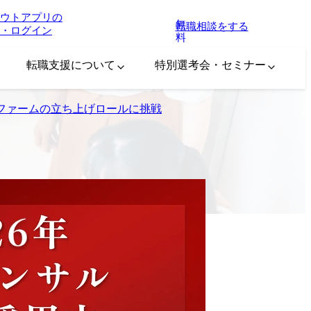
ウトアプリの
無
転職相談をする
・ログイン
料
転職支援について
特別選考会・セミナー
ファームの立ち上げロールに挑戦