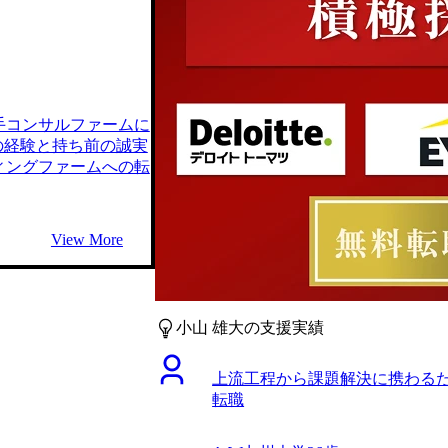
手コンサルファームに
身の経験と持ち前の誠実
ィングファームへの転
View More
小山 雄大の支援実績
上流工程から課題解決に携わるた
転職