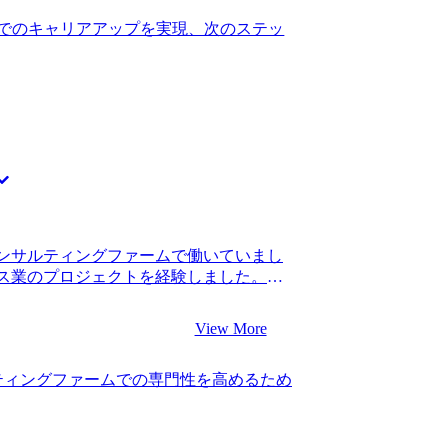
提案に限られており、人材面や財務面から
を習得したいと思っています。
ることができないところにもどかしさを
でのキャリアアップを実現、次のステッ
が著した書籍を読み、クライアント企業の
幅広い手法を用いて変化をもたらしてい
略コンサルタントとしてなら、企業に必
に留まらない課題解決を実現できると考
善には何が必要かを考案するシステムコ
っかりと活かせると考えました。また、
社会変革に参画することができる点が魅
タントに転職した前職の同僚から紹介され
つ同僚が転職を成功させたという身近な
ことで納得感のある転職活動ができると思い
ンサルティングファームで働いていまし
ームへの理解が深いエージェントであると
ス業のプロジェクトを経験しました。転
を考えていた企業よりも私の希望に合っ
昇進していました。 新卒で入った総合系
の職場環境に非常に満足することができ
ステップアップのタイミングだと思ったか
な職場に求める条件の分析に親身につきあ
View More
りでしたが、もう少しコンサルティングフ
満足していないのかをはっきりさせるこ
からです。スタートアップに挑戦したい
ファームを提案していただけたことにつ
ティングファームでの専門性を高めるため
もう少し自分のキャリアで分かりやすい
練習の際にも活きてきて、徹底的にケー
した。 3社です。 スピード感とコンサ
階から本番さながらの緊張感をもつこと
ionさんに決めました。 5社のエージェント
ました。 早い時期から転職活動が出来た
比べたときに、もっともスピード感があ
際と同様に、早めの準備と対策が満足度