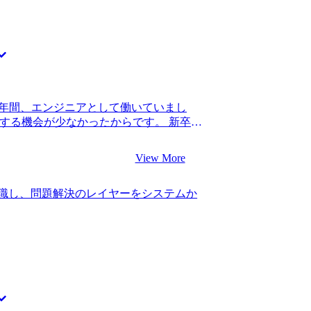
で3年間、エンジニアとして働いていまし
する機会が少なかったからです。 新卒の
た給与と充実した福利厚生を魅力に感じ
や企業が利用する大規模システムである
View More
いと考えていたのですが、配属先が会社
て決まっていたため、他業界のプロジェ
転職し、問題解決のレイヤーをシステムか
 入社当時は経験を積むという意味で納得
長するにつれ、自分が以前より希望して
したいという思いが次第に強くなりまし
開発を行っていましたが、プロジェクト全
関わることが自分のやりたいことだと気
した同僚が、これまでのスキルセットを活
から設計していく流れを話していたのを
コンサルタントになれば、システム開発を