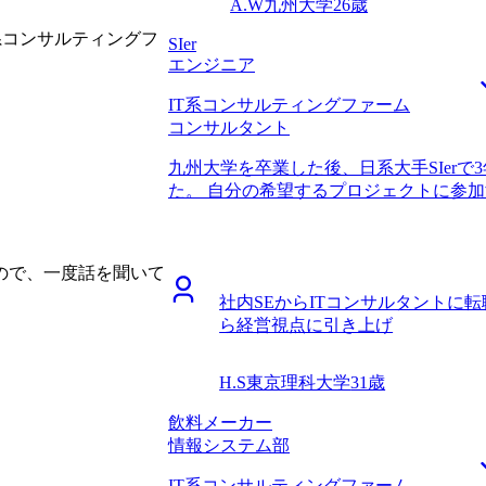
A.W
九州大学
26歳
系コンサルティングフ
SIer
エンジニア
IT系コンサルティングファーム
コンサルタント
九州大学を卒業した後、日系大手SIer
た。 自分の希望するプロジェクトに参加
就活の際には、大企業ならではの安定し
て入社した面もありつつ、数多くの国民
銀行システムのプロジェクトに関わりた
ので、一度話を聞いて
の方針やプロジェクトのニーズに基づい
社内SEからITコンサルタントに
クトばかりにアサインされていました。
ら経営視点に引き上げ
していたのですが、エンジニアとして成
いた銀行システムのプロジェクトに参加
た。 さらに、具体的な要件に基づいて
H.S
東京理科大学
31歳
体の方向性を定める上流工程に積極的に
づきました。 ITコンサルタントに転職
飲料メーカー
かしてシステム導入プロジェクトを上流
情報システム部
耳にして、興味を持ち始めました。 IT
IT系コンサルティングファーム