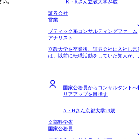
さい。
K・Rさん
立教大学
24歳
り、またコンサルティングファームを熟
の高い転職活動につながると感じました
ィングファーム出身の方が中心となって
ため、どのファームも志望度が高まり切
証券会社
仕事をしているコンサルタントと同じプ
がかかりました。今となっては初期にし
営業
ョンを取ることができました。 コンサ
と思います。 転職前は年収600万円、転
ブティック系コンサルティングファーム
りになりました。 私自身はケース面接
アナリスト
した。一方で、必要に応じて業界内部の
た。戦略系コンサルティングファームに
立教大学を卒業後、証券会社に入社し営
報を必要としていたわけではないのです
は、以前に転職活動をしていた知人が、
してくれました。知人の情報網だけでは
いう話を聞いたことでした。営業ができ
う私の意図をくみ取ってくださったこと
社しましたが、実際に入ってみるとキャ
スができるだけでなく、転職者の気持ち
安になったことで転職を決意しました。
エージェントだと思いました。 ファー
アップと市場価値の向上のためです。専
ームを決められたことだと思います。 
。
国家公務員からコンサルタントへ
らコンサル転職がうまくいくというイメ
戦略系コンサルティングファーム間の違いを
リアアップを目指す
を聞いてみよう程度の気持ちでした。 
情報提供に基づき、しっかりと見極める
ームがあると山中 さんから伺い、コンサ
最初から最後まで満足のいく転職活動でし
す。 山中さんは、初回面談の直後に内
収900万円になりました。 3年ほど戦
A・Hさん
京都大学
29歳
ました。そこには第二新卒向けの求人も
つもりです。その後は、事業会社に転職
い選択肢があることが分かり、とても感
文部科学省
プに転職したいので、リスクを取れるだ
のおける方だなとも思いまして、転職活
国家公務員
ました。 未経験からのコンサル転職で