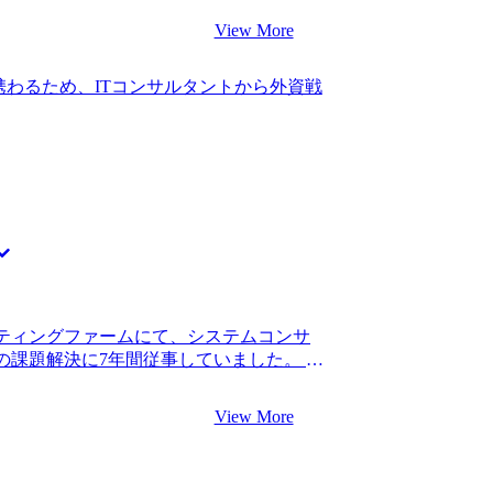
を過信し、エージェントに頼らずに独力で
ップしたいと感じたことがあります。新
View More
です。 面接対策によって、面接での立ち
んどが転職し、自分もいずれは転職する
ましたので、対策せずに落ちてしまった
りに近づいた今こそ転職のタイミングだと
っています。 600万円ほどだった年収に
わるため、ITコンサルタントから外資戦
Eとして働くことも考えましたが、技術力
た。 これまでは個別システムを主語とした
と、何よりも上流の仕事がしたかったた
でしたが、これからはクライアントの経
した。 MyVision1社のみです。 ITコ
略やITシステムの企画構想などの上流工
yVisionさんを紹介して頂きました。
と考えています。
が、初対面とは思えないほど親身に私の
プランについて真剣に考えてくださった
お任せすれば間違い無いと感じ、支援をお
面接対策をして頂いたことが何より助かり
ンジニアとしての技術力だけではなく、コ
理的思考力も評価対象になるため、小山
け答えの方法をみっちりご指導いただき
ルティングファームにて、システムコンサ
ームに内定を頂いたことです。転職活動を
課題解決に7年間従事していました。 IT
と思っていたのですが、小山さんに懇切
に従事していたものの、主に中小企業向
面接ではその場で内定を頂けるほど高く
へのインパクトが限定的なように感じて
りません。自分の人生を通して転換点にな
View More
は、予算の制約が厳しく新しい技術導入に
。 転職前は年収600万円、転職後は年収
の状況や改善点を加味したITシステムの
ファームに入社できたことが何よりも嬉しい
ラストレーションを感じていました。さ
いた部分はあると自覚しているので、早