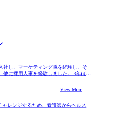
が、必ずしも魅力的なポストに就ける保証
いです。 良い評価を頂いた分、しっかり
しました。 ビジネス総合職に就ける環境
ます。長期的なキャリアについてはまだ
ロダクトマネージャーといった職種も候
、WLBを改善しながら先のことは悩んで
幅広くビジネス全体に携わりたいという
ェクトを経験して知見を深めたいと思っ
3社です。 MyVisionのYouTube広
ました。初回面談を担当してくれた石井
リアへの希望をもとに「ITに強く、同時
コンサルティングファーム」を紹介して
化を掲げている他のエージェントさんにも
入社し、マーケティング職を経験し、そ
紹介はなく、私のオーダーに寄り添って
、他に採用人事を経験しました。 3年ほど
す。私の志向性を本気で考えてくれてい
異動で人事の担当になったのですが、前
を選択しました。 これまでに成功した方の事
じたため、新規事業に積極的に関われる
ングファームへの転職を成功させるため
View More
業会社の新規事業立ち上げポジションも選
分に合った求人紹介だけでも本当に助かっ
立ち上げの経験から、ノウハウが十分で
感謝しています。 元々事業会社出身とい
チャレンジするため、看護師からヘルス
した。そこで、ナレッジが蓄積されてい
てしまう癖が強かったのですが、クライ
境であると考えました。 2社です。 コ
で話すように何度も指摘をいただきまし
、MyVisionさんを選びました。メー
きたのは石井さんの的確なフィードバッ
ュニケーションがスムーズだったりと手際
ームに行きたいという気持ちが固かったの
なら安心して任せられると感じました。 部署
うできました。 石井さんが常に手厚くサ