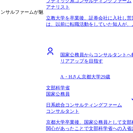
ブティック系コンサルティングファーム
りになりました。 私自身はケース面接
アナリスト
した。一方で、必要に応じて業界内部の
コンサルファームが魅
た。戦略系コンサルティングファームに
立教大学を卒業後、証券会社に入社し営
報を必要としていたわけではないのです
は、以前に転職活動をしていた知人が、
してくれました。知人の情報網だけでは
いう話を聞いたことでした。営業ができ
う私の意図をくみ取ってくださったこと
社しましたが、実際に入ってみるとキャ
スができるだけでなく、転職者の気持ち
安になったことで転職を決意しました。
エージェントだと思いました。 ファー
アップと市場価値の向上のためです。専
ームを決められたことだと思います。 
国家公務員からコンサルタントへ
らコンサル転職がうまくいくというイメ
戦略系コンサルティングファーム間の違いを
リアアップを目指す
を聞いてみよう程度の気持ちでした。 
情報提供に基づき、しっかりと見極める
ームがあると山中 さんから伺い、コンサ
最初から最後まで満足のいく転職活動でし
す。 山中さんは、初回面談の直後に内
収900万円になりました。 3年ほど戦
A・Hさん
京都大学
29歳
ました。そこには第二新卒向けの求人も
つもりです。その後は、事業会社に転職
い選択肢があることが分かり、とても感
文部科学省
プに転職したいので、リスクを取れるだ
のおける方だなとも思いまして、転職活
国家公務員
ました。 未経験からのコンサル転職で
日系総合コンサルティングファーム
れて本当にありがたかったです。 自分
コンサルタント
以外への転職に苦労したという話を伺っ
でした。それでも山中さんは、「確かに
京都大学卒業後、国家公務員として文部
人は少ないが、それでも成功している人
関心があったことで文部科学省への入省
的にこういう会社では営業職からでも活