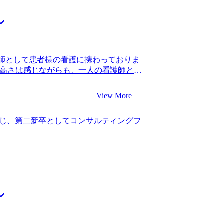
上がってしまい、日程調整が大変でした
めにも頑張りたいと思えました。 志望度
の良い時間に合わせて柔軟に対応してい
像以上のオファーをいただき、かなり迷
で夜遅くなることもありましたが、毎回
ムに行くことにしましたが、内定承諾ま
かったです。 新規事業の立ち上げとい
ています。 転職前は年収550万円、転職
えられ、それが叶うファームに行けたこ
ネスに関する総合的な能力を養いたいと考え
な性格でしたが、石毛さんの丁寧なヒア
レンジしたいと思っています。かなりハ
師として患者様の看護に携わっておりま
っきり伝えられました。 あまりないで
たので、特に最初の１〜２年は積極的に
の高さは感じながらも、一人の看護師とし
 転職前は年収650万円、転職後は年収
ライアントのためになることに目を向け
おりました。 同時に、直接的に患者様を
で成果を出し、この領域に対する知見を深め
ら頑張りたいと思います。
いと考えるようになりました。 医療領域
のは非常に難しい仕事だと思っているの
View More
る仕事を考えた際に選択肢はそれほど多
について調べている際に、コンサルティン
感じ、第二新卒としてコンサルティングフ
資料をネット上で見つけ、業界の外側か
見つけた、と思いコンサルティングファ
般的なビジネス経験のなかった私に対しても
Visionさんに決めました。 過去の採用
も採用実績・内定可能性があるファーム
ました。 入念に書類・面接対策を行った
とになってしまいますが、医療機関とコン
られるスキル・経験が全く異なります。
ィングファームの面接において伝えるべ
にして体得する必要があります。 何度も