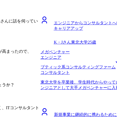
WLBの改善を求め、転職活動を開始しま
て、現実的かつ、建設的なサポートをし
り、残業100時間を超える月もしばしば
ポートを求めていましたし、相性が非常
した。一度WLBの改善を最優先事項とし
ことですが、転職のタイミングが良かっ
業には公務員からだと転職しにくいとい
らは評価される一方で、社外からは評価
onさんに話を伺ってい
エンジニアからコンサルタントへ
らコンサルタントへの転職に成功した知
業成績を上げてもコンサル転職には活き
キャリアアップ
また、コンサルティングファーム全般と
に踏み切れたことは良かったです。 24
も見込めるということが大きかったです。
シャル枠としてこれまでの業務経験をあ
サルタントの働き方に関して詳しく教え
に5年後とかであれば取れる選択肢も一
K・Jさん
東北大学
25歳
たからです。コンサル業界でWLBが重
も言われたのですが、最初から無謀にも
ていましたが、なぜ改善されているのか
が高まったので、
メガベンチャー
ームを志望していたことです。実際に私
しい事情まで伺うことができ、非常に納
エンジニア
にITやDXなどの経験がある方でも採用
比較しても信頼できると確信したので、
私の今の業務経験では難しいポジション
ブティック系コンサルティングファーム
ングファームへ転職することを決めました
したが、数年後コンサルティングファー
コンサルタント
一定打ち出していますが、その中でより
イしたいと思います。 転職前は年収350
ていただき、企業選びで非常に役立ちま
た。 前職からの評価と、市場価値は異
東北大学を卒業後、学生時代からやって
制度にも非常に詳しく、松代さんの知識
ょうか？
ル転職で良かった点です。一方でコンサ
ンジニアとして大手メガベンチャーに入
にWLBが充実しているファームが多く
と市場の評価がかなり近いので、まずは
りました。 エンジニアという仕事に一
足です。働きやすさを実現しつつ、カル
ていきたいです。その中で中長期的なキ
秀なエンジニアの方々の仕事への没頭具
も良い会社を選べたと考えています。 
ています。
ャリアを極められるほどエンジニアリン
うことが前面に出てしまい、不合格をい
、ITコンサルタント
た。技術に明るいビジネス職が重宝され
す。面接では本音と建前はしっかり分ける
新規事業に継続的に携わるために
イミングでビジネスサイドへ転換すべき
。
円、転職後は年収750万円になりました