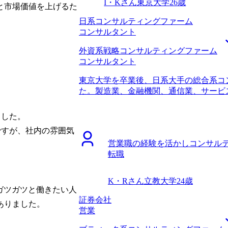
I・Kさん
東京大学
26歳
と市場価値を上げるた
日系コンサルティングファーム
コンサルタント
外資系戦略コンサルティングファーム
コンサルタント
東京大学を卒業後、日系大手の総合系コ
た。製造業、金融機関、通信業、サービ
職時の職位としてはコンサルタントまで
コンサルティングファームで3年経ち、
した。

らです。 将来的に事業会社に行くつも
ですが、社内の雰囲気
ァームでステップアップしたいと思った
営業職の経験を活かしコンサル
という考えもあり、リスクを取る前に、
転職
実績を残しておきたいという思いもありま
ルティングファームへの知見からMyVis
と面談をした中で、他社エージェントと
K・Rさん
立教大学
24歳
り、またコンサルティングファームを熟
ガツガツと働きたい人
ィングファーム出身の方が中心となって
証券会社
ありました。
仕事をしているコンサルタントと同じプ
営業
ョンを取ることができました。 コンサ