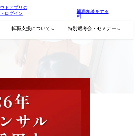
ウトアプリの
無
転職相談をする
・ログイン
料
転職支援について
特別選考会・セミナー