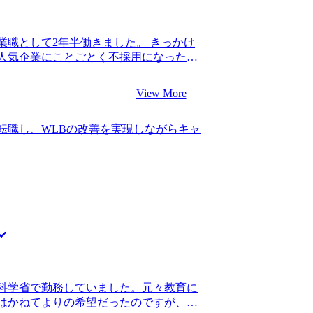
も含め、特に選考対策は求めていませんで
情報を提供してほしいなと思っていまし
知り合いも多いので、そこまで多くの情
業職として2年半働きました。 きっかけ
が、必要最小限、かつ的確な情報提供を
人気企業にことごとく不採用になったと
カバーできないような情報が欲しいとい
ればキャリアは問題ないと言われ新卒入
もありがたかったです。的確なアドバイ
リアの見通しを立てることができず、不
が分かるコミュニケーション能力の高い
View More
 コンサル転職を目指したのは、キャリア
ムの違いや特徴を見極め、自分に合うファ
門性やITスキルもないですし、営業職か
外から見ている分にはよくわからなかった
転職し、WLBの改善を実現しながらキャ
ージはなかったので、初めはダメ元で話
、選考中のフローやMyVisionさんの
しかし、営業職出身でも採用しているファ
ことができたことです。 特にないです。
ル業界を目指そうと思いました。 1社で
た。 転職前は年収700万円、転職後は年
定が見込める企業のリストを共有してくれ
略ファームで経験を積んで、1つ職位を上げる
含まれていて、自分のキャリアでも幅広
をしたいです。個人的にはスタートアッ
動したことを覚えています。非常に信頼
けの力をつけたいと思っています。
動の支援をそのままお願いすることにし
不安な中でも、山中さんが励まし続けてく
の会社で成果を上げている先輩も、営業職
ていたので、不安の方が大きい中の転職
営業職でコンサル転職を成功させられる
科学省で勤務していました。元々教育に
はいるから諦めずにやりましょう。具体
はかねてよりの希望だったのですが、
躍している人もいます。」と言ってくれ