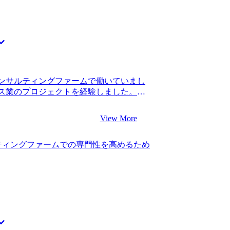
ンサルティングファームで働いていまし
ス業のプロジェクトを経験しました。転
昇進していました。 新卒で入った総合系
ステップアップのタイミングだと思ったか
View More
りでしたが、もう少しコンサルティングフ
からです。スタートアップに挑戦したい
ティングファームでの専門性を高めるため
もう少し自分のキャリアで分かりやすい
した。 3社です。 スピード感とコンサ
ionさんに決めました。 5社のエージェント
比べたときに、もっともスピード感があ
知していると感じた点です。コンサルテ
作られた会社だからなのか、普段一緒に
ロトコルやスピード感でコミュニケーシ
ルティングファームに関する情報提供が頼