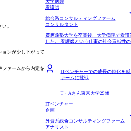
異動してすぐのタイミングで出社頻度が
大学病院
ポートしてくれたので、それに応えるた
が、エージェントの石毛さんは私の都合
看護師
はそれほど高くなかったファームから想
ただき、とても助かりました。面接対策
いました。結果として第一志望のファー
総合系コンサルティングファーム
親身に対応していただき、非常に頼もし
でに時間がかかってしまったことを反省し
コンサルタント
う、自分がやりたいことをしっかりと伝
さい。
後は年収650万円になりました。 ビジ
とです。自分の気持ちを伝えるのは苦手
ているので、積極的に難しい案件にチャ
慶應義塾大学を卒業後、大学病院で看護
リングもあって自分のやりたいことをは
ードに働けるファームに入ることができ
した。 看護師という仕事の社会貢献性
す、年収も大幅に上がり満足しています。
様々な案件に関わっていきたいです。ク
て助けられる患者様の数に限界を感じて
800万円になりました。 とにかく案件
て、コンサルティングスキルを磨きなが
ションが少し下がって
助けるよりも広い視点で社会貢献をした
たいと思っています。成果を出し続ける
において広い視野で社会貢献を考えられ
で、真剣に取り組んでいきたいです。
くありませんでした。 医療・保険制度
手ファームから内定を
ITベンチャーでの成長の鈍化を
グファームが官公庁向けに提言している
ァームに挑戦
ら制度を変え、社会に貢献できる仕事を
ームを志望しました。 2社と話し、一
丁寧に対応し案件を紹介してくださったMy
T・Aさん
東京大学
25歳
実績を元に、看護師からの挑戦であって
を探し出しご提案いただけ、大変助かり
ITベンチャー
ことです。 言葉にすると当たり前のこ
企画
サルティングファームでは、人材に求め
外資系総合コンサルティングファーム
医療職としての経験の中で、コンサルテ
アナリスト
き経験やそれらの伝え方をゼロから言葉