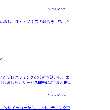
した。 国会対応などで非常に多忙とな
てくれました。 私自身地に足のついたサ
あることが以前から悩みの種となっていま
に良かったです。 山中さんにも言われた
View More
て転職活動を始めました。 一方で民間企
たなと思います。前職の業務は、社内か
う話も聞いていましたが、国家公務員か
されにくい経験だったので、仮に高い営
転職し、ITとビジネスの融合を目指した
人も複数いたことで視野に入れました。
にくい経験でした。このため早々に転職
して近年WLBが改善され、キャリアップ
歳という年齢で転職できたことで、ポテン
 3社です。 松代さんに、WLBなどコン
まり重視されずに採用されましたし、仮
て頂き、内情に精通している方だと感じ
気に減っていたと思います。 山中さんから
視され始めているというのは何となく知っ
第二新卒枠のないコンサルティングファ
、どのように実現しているのかという詳
が行きたいと思っていたファームは、既
得感がありました。他のエージェントと
されにくいぐらい難関のファームで、当然
松代さんにご支援いただきコンサルティ
でした。 当然のように書類審査で落ちま
。 どのファームもWLB重視というのは
ムでしっかりと経験を積んでから再トラ
働きやすいファームをプロの目線で教え
万円、転職後は年収400万円になりまし
した。それぞれの企業が打ち出している
なるということを学べたのが今回のコンサ
いたプログラミングの技術を活かし、エ
の豊富さに驚きました。 自分の想像以上
ルティングファームは、社内からの評価
社しました。サービス開発に3年ほど携わ
、多様な選択肢の中から意思決定ができ満
プロモーションを目指して業務に邁進し
定の充実感は感じていましたが、社内の優
チャーや身につくスキルのバランスが最
ャリアビジョンも描いていきたいと思っ
合と比べると、私はエンジニアとしてキ
最初の方は、面接でも働きやすさ重視とい
View More
グ自体が好きではないと感じ始めまし
ただいた企業があったことが反省点で
ることは知っていましたし、どこかのタ
意識が必要でした。 転職前は年収600万
、飲料メーカーからコンサルティングフ
だと考え、キャリアチェンジを意識し始
。年収ステイでも良いと思っていたので、