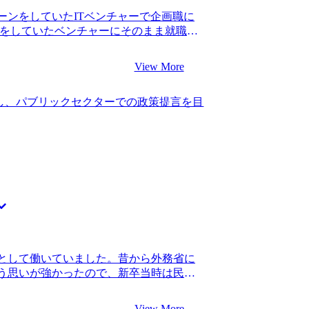
本番では落ち着いて自身の経験を言語化
ーンをしていたITベンチャーで企画職に
る中で、毎回の面接の振り返りを疎かにし
ンをしていたベンチャーにそのまま就職し
してしまうことが何回かありました。 振
えており、キャリアの再構築をしたいと
なかったと思いますのでちゃんと振り返
拡大が停滞しており、挑戦できる機会に
なと思います。 550万円ほどだった年収
View More
プも鈍化していると気づいたことがきっ
ンサルティングファームに就職しており、
し、パブリックセクターでの政策提言を目
焦りを感じていました。コンサルティン
ると考え、第二新卒として入社したいと
トも起業も含め、酸いも甘いも経験してい
ろ、知人に岡崎さんを紹介いただきまし
について相談に乗っていただいたとこ
なるような方だったため、依頼させてい
源が何なのか、どんなキャリアを目指して
うな深い部分までお手伝いしていただき
てはコンサルティングファームでレベル
って断言することができるようになりま
できたことはもちろんですが、岡崎さんと
として働いていました。昔から外務省に
としての思考が自然と身につき、転職活
う思いが強かったので、新卒当時は民間
思っています。 少々岡崎さんに頼りきり
サルティングファームについても同様だ
は日常的に、かつ主体的にキャリアにつ
とは思っていませんでした。 転職の背景
す。 転職前は年収400万円、転職後は年
View More