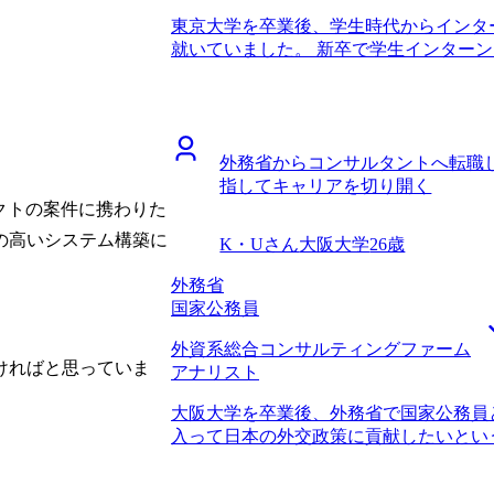
書類の添削・模擬面接を行ったことで、
東京大学を卒業後、学生時代からインタ
することができました。 複数社を受け
就いていました。 新卒で学生インター
てしまったために、同じ質問で答えに窮
ましたが、正直なところ失敗したなと考
り返って考えると答えられない質問では
考えたからです。具体的には会社の事業
りを行ったらより合格率を高められたかも
限界があったことや、自身のスキルアッ
が650万円になりました。
かけです。 学生時代の友人の多くがコ
外務省からコンサルタントへ転職
彼らと自分の成長度合いを比較して常に
指してキャリアを切り開く
グファームではとても速い成長が見込め
クトの案件に携わりた
思いました。 1社です。 コンサルタン
る方にお話を伺いたいと思っていたとこ
の高いシステム構築に
K・Uさん
大阪大学
26歳
た。今回の転職のみならずキャリア全般
ろ、岡崎さん自身が私のロールモデルに
外務省
ただきました。 自分のモチベーション
国家公務員
いけばよいかなど、就活の自己分析のよ
外資系総合コンサルティングファーム
ました。おかげさまで、今の自分にとっ
ければと思っていま
アナリスト
アップを果たすのが一番良いと自信をも
した。 上記のような自己分析を改めて
大阪大学を卒業後、外務省で国家公務員
何度もお話しする中で、コンサルタント
入って日本の外交政策に貢献したいとい
動として非常に得るものが大きかったと
企業をほとんど見てなかったです。コン
になってしまったと思っています。今後
ったので、当時はまさか自分が転職する
いて考え続ける癖をつけたいと考えていま