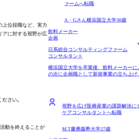
ァームへ転職
めました。 社内異動も検討したのです
望外に年収アップも果たせて非常に嬉し
はないので、社内外の選択肢を両方検討
会社にもお返ししていきたいと考えてい
を探していました。マーケティングやプ
考えきれていない部分も正直ありますが
A・Gさん
横浜国立大学
30歳
補にはありましたが、個人的にはもっと
の上位役職など、実力
いけたらいいかなと思っています。
思いや、様々なクライアントとのプロジ
飲料メーカー
リアに対する視野が広
ていたので、コンサルタント職を志望しました。 
企画
告をみて、一度話を聞いてみようと思い
日系総合コンサルティングファーム
正人さんは、私のこれまでの職歴やキャ
コンサルタント
に自社で新規事業開発なども行っている
くれました。 コンサルティング領域特
横浜国立大学を卒業後、飲料メーカーに
話を聞きましたが、大手ファーム以外の
の次に企画職として新規事業の立ち上げ
提案してもらっている印象はなかったで
新規事業の立ち上げを経験した後、社内
るのは石井さんだと思い、MyVision
者の経験のほうが刺激的でやりがいを感
例をもとに、難易度の高いコンサルティ
職業に就きたいと考え始めました。 事
の戦略を綿密に練ってくれました。 自
ください。
択肢の一つでしたが、前職での新規事業
たのですが、選考対策も非常に手厚く、
視野を広げ医療産業の課題解決に
ない環境では苦戦を強いられると感じま
うこともあり、基本的に自分主語で話し
ケアコンサルタントへ転職
るコンサルティングファームがより良い環
アントワークということでお客さん主語
ンサルティング特化のファームの中で比較し
た。細かいことですが、一つ一つ修正で
ルの返信が早かったり、1つ1つのコミ
職活動を終えることが
クのおげです。 コンサルティングファ
M.T
慶應義塾大学
27歳
の良さを感じたので、MyVisionさん
で、終始前向きな気持ちで転職活動を全