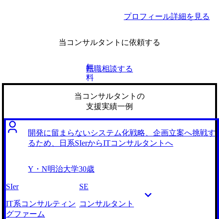
プロフィール詳細を見る
当コンサルタントに依頼する
無
転職相談する
料
当コンサルタントの
支援実績一例
開発に留まらないシステム化戦略、企画立案へ挑戦す
るため、日系SIerからITコンサルタントへ
Y・N
明治大学
30歳
SIer
SE
IT系コンサルティン
コンサルタント
グファーム