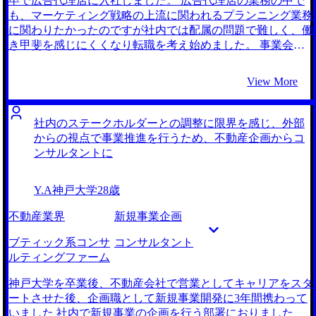
卒で広告代理店に入社しました。 広告代理店の業務の中で
を想定して練習を行ってくれたので、本番も自信をもって臨
も、マーケティング戦略の上流に関われるプランニング業務
むことができました。 動き出しが遅かったことです。前職
に関わりたかったのですが社内では配属の問題で難しく、働
のルーティン化された業務に違和感を感じつつも、転職の一
き甲斐を感じにくくなり転職を考え始めました。 事業会社
大決心に踏み切れなかったことが唯一の反省点です。 転職
のマーケティングポジションも考えましたが、実務経験者が
前は年収400万円、転職後は年収500万円になりました。 将
求められることや、給料が見合わないこともあり、コンサル
View More
来的に事業会社のDX部門に参画し、企業内部から直接変革
ティングファームを志望しました。 大手ファームのマーケ
を行うことも考えています。まずはコンサルタントとして要
ティング系の部門や、マーケティング系の案件を中心に扱う
件定義やテスト計画の策定から一歩一歩業務に慣れていきた
ブティックファームを受けました。 3社ほど話を伺い、最終
社内のステークホルダーとの調整に限界を感じ、外部
いです。
的には最も丁寧かつスピード感ある対応をいただけた
からの視点で事業推進を行うため、不動産企画からコ
MyVisionに転職を支援いただきました。 自分は有名なファ
ンサルタントに
ームしか知らなかったため、自分の意向にはまりそうなファ
ームを総合系・ブティック系問わず幅広く紹介いただけ視野
Y.A
神戸大学
28歳
が広がりました。 また、同じファーム内・ファーム間で、
求人情報上は似たような案件を扱っている求人・部門の違い
不動産業界
新規事業企画
を教えていただけたことで納得感を持ちながら転職活動を進
めることができました。 外からは似たような求人・ファー
ブティック系コンサ
コンサルタント
ムであっても、実際に扱う案件や働き方は千差万別ですの
ルティングファーム
で、ちゃんと各社の違いを理解した上で転職活動を行うと、
納得感のある転職活動ができると思います。 少し意図とは
神戸大学を卒業後、不動産会社で営業としてキャリアをスタ
ズレるかもしれませんが、もっと早く転職活動を始めてもよ
ートさせた後、企画職として新規事業開発に3年間携わって
かったな、と思いました。 石の上にも3年と思い、新卒入社
いました 社内で新規事業の企画を行う部署におりました