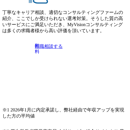
丁寧なキャリア相談、適切なコンサルティングファームの
紹介、ここでしか受けられない選考対策。そうした質の高
いサービスにご満足いただき、MyVisionコンサルティング
は多くの求職者様から高い評価を頂いています。
無
転職相談する
料
※1 2026年1月に内定承諾し、弊社経由で年収アップを実現
した方の平均値