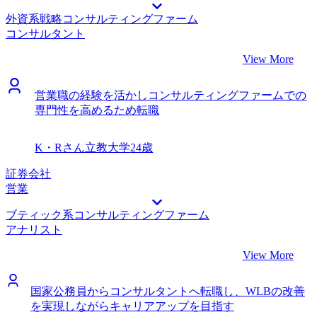
せるこれまでの経験、の3つを同時に考え、自分にとっても
外資系戦略コンサルティングファーム
納得感のある転職のストーリーをつくれたことに感謝してい
コンサルタント
ます あるファームで転職理由を話したところ、現職の環境
のせいにしている、と後ろ向きに捉えられ不合格になったこ
View More
とがありました。 自分の中に良い環境で育ててもらうとい
う意識があったことを自覚し、それからは、学びたい、とい
営業職の経験を活かしコンサルティングファームでの
う伝え方よりも、更に高い付加価値を発揮できる人材となる
専門性を高めるため転職
ために挑戦したい、という前向きな伝え方を心掛けました
・転職前は700万円、転職後は800万円になりました 様々な
業界に対して新規事業の案件に携わりたいと考えています
K・Rさん
立教大学
24歳
長期的には、新たなビジネスを生み出す仕事であれば、コン
サルティングファームに限らず、VCや起業なども選択肢と
証券会社
して検討したいと考えています
営業
ブティック系コンサルティングファーム
アナリスト
View More
国家公務員からコンサルタントへ転職し、WLBの改善
を実現しながらキャリアアップを目指す