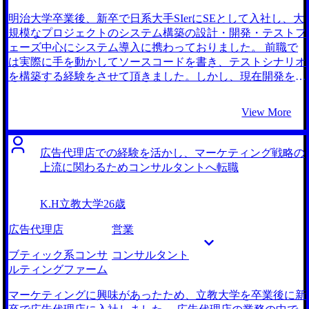
明治大学卒業後、新卒で日系大手SIerにSEとして入社し、大
規模なプロジェクトのシステム構築の設計・開発・テストフ
ェーズ中心にシステム導入に携わっておりました。 前職で
は実際に手を動かしてソースコードを書き、テストシナリオ
を構築する経験をさせて頂きました。しかし、現在開発を進
めているシステムがどのような経営課題の解決に寄与するか
のイメージが湧かず、日々疑問を持ちながら業務に向かう
View More
中、漠然と転職への意識が高まっていきました。 進捗管理
や課題管理といったプロジェクト管理責任者ばかり社内で評
価されている現状を鑑みて、私ももっと上流工程に関わりた
広告代理店での経験を活かし、マーケティング戦略の
いという思いが強くなっていきました。システム開発の中で
上流に関わるためコンサルタントへ転職
得た経験・知識を梃子にキャリアを進めていきたいと思って
いたことから、当初からITコンサルタントへの転職を志望し
K.H
立教大学
26歳
ておりました。 MyVision含めて3社です。 初回面接にも関わ
らず、担当の江原さんは「各ITコンサルファームが求めてい
広告代理店
営業
る人物像」を満たすため、書類作成時に注意すべき実践的な
アドバイスを下さいました。親身に向き合ってくれる姿勢が
ブティック系コンサ
コンサルタント
見受けられ、MyVisionを利用させていただきました。 求人
ルティングファーム
の数が多く、自分の希望する勤務条件やキャリアパスに合っ
たものをいくつも比較検討することができました。 面接対
マーケティングに興味があったため、立教大学を卒業後に新
策に繰り返し臨めたことです。担当の江原さんが実際の場面