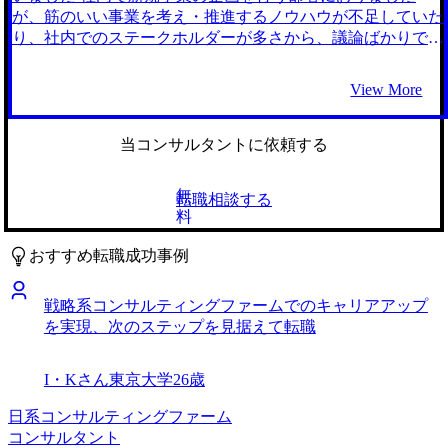
した会社に3年間勤務してから転職活動を始めましたが、ど
が、筋のいい事業を考え・推進するノウハウが不足していた
うせコンサルタントにチャレンジするなら早く見切りをつけ
り、社内でのステークホルダーが多さから、議論ばかりで時
てもよかったかもしれません。 転職前は約650万円で、転職
間がたち、成果につながらずモヤモヤしていました そうし
後は700万円でオファーを頂きました。 営業だったこともあ
た中で、外部から参画いただいたコンサルタントの方の提案
View More
り、コンサルタントとしてのハードスキルを身に着けるとこ
は、私の提案よりスムーズに通ることが多く、組織のしがら
ろから始め、長期的にはマーケティング領域でどんな課題も
みなどの影響をあまり感じずに、新規事業の立ち上げをでき
解決できるような専門性・知見を身に着けたいと思います。
るコンサルという働き方に魅力を感じました。 手探りかつ
当コンサルタントに依頼する
社内事情に気を配りながら進める必要がある事業会社ではな
く、豊富な経験に裏打ちされたプロフェッショナルとしての
無
転職相談する
アプローチを学びたいと考えました Myvision含め2社と話し
料
ました。大手エージェントとも話しましたが、求人紹介いた
だいてい以降は面談はなく、あまり親身に対応してくれなか
おすすめ転職成功事例
ったためMyVisionに決めました。 自身のキャリア観の整
理・言語化から始まり、それに即したファームを提案くださ
戦略系コンサルティングファームでのキャリアアップ
ったことと、ファームの特徴を踏まえた丁寧な選考対策を行
を実現、次のステップを見据えて転職
ってくれたこと、の2点です そもそもの描きたいキャリアの
棚卸し、キャリアに照らし合わせた際に必要な経験とそれを
積めるファームの紹介、ファームの特徴を踏まえた面接対
I・Kさん
東京大学
26歳
策、といった転職の一連の流れを丁寧に行っていただけまし
た ・江原さんとの面談を通じて、自身が描きたいキャリ
日系コンサルティングファーム
ア、キャリアを実現でき得る会社、その会社への合格に生か
コンサルタント