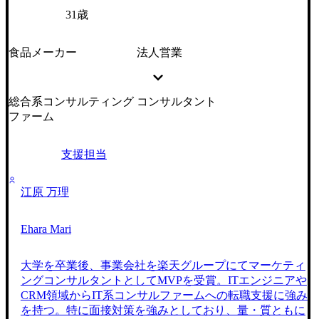
31歳
食品メーカー
法人営業
総合系コンサルティング
コンサルタント
ファーム
支援担当
江原 万理
Ehara Mari
大学を卒業後、事業会社を楽天グループにてマーケティ
ングコンサルタントとしてMVPを受賞。ITエンジニアや
CRM領域からIT系コンサルファームへの転職支援に強み
を持つ。特に面接対策を強みとしており、量・質ともに