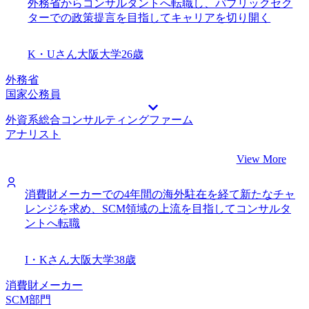
外務省からコンサルタントへ転職し、パブリックセク
ターでの政策提言を目指してキャリアを切り開く
K・Uさん
大阪大学
26歳
外務省
国家公務員
外資系総合コンサルティングファーム
アナリスト
View More
消費財メーカーでの4年間の海外駐在を経て新たなチャ
レンジを求め、SCM領域の上流を目指してコンサルタ
ントへ転職
I・Kさん
大阪大学
38歳
消費財メーカー
SCM部門