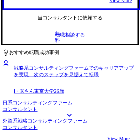
View More
じで、あらゆることを構造化してわかりやすく説明いただけ
し始めたのもきっかけの一つです。 社内にいた優秀なマー
ました。私がブレスト的に話したキャリアビジョンや現職で
ケターの先輩たちが立て続けにコンサルティングファームへ
の取り組みについても、話をした直後にわかりやすくまとめ
転職したことで、私自身もコンサルファームに関心を持ちま
当コンサルタントに依頼する
ていただき、すごい能力だなと感じました。そのような方に
した。 5社です。 担当してくださった河瀬さんが広告代理店
支援いただいたので私も効率的に自己分析を進めることがで
出身で、私と同様、前職が広告代理店の方の転職支援も数多
無
転職相談する
きました。MyVisionのサービスは本当に価値があると思いま
くされていて、マーケターのキャリアに非常に詳しかったた
料
す。 コンサルティングファームへ転職で必須、とわかりつ
め信頼ができました。また河瀬さんは代理店のマーケターな
つ対策できていなかったケース面接について、最初不安だっ
らではの悩みも理解してくれて、マーケティングの上流工程
おすすめ転職成功事例
たのですが、実際にやってみると非常に楽しみながら解くこ
に携わりたいという私のニーズを正確に把握してくれまし
とができました。こういったコンサルタント的な頭の使い方
た。同じマーケターとしての目線からファーム選定をしてく
戦略系コンサルティングファームでのキャリアアップ
が自分は好きなんだなと改めて認識することができ、面接で
れたのは河瀬さんだけだったのでMyVisionさんを選びまし
を実現、次のステップを見据えて転職
も自信をもって「コンサルタント志望です」と言えるように
た。 上流からマーケティングに携われるようなコンサルテ
なりました。自分の強みや興味をしっかり把握し、それを活
ィングファームを、日系・外資問わずに数多く紹介していた
かす方法を模索することが重要だと感じました。 友人がバ
だきました。私自身が知らなかったとても魅力的な会社も数
I・Kさん
東京大学
26歳
ンバン良いファームに受かっていたので自分もおそらく大丈
多く紹介していただき、選択肢が広がりました。 ワークラ
夫だと思っていましたが、最初の方はあっけなく面接でお見
イフバランスとキャリアアップの両立ができそうなファーム
日系コンサルティングファーム
送りとなることが続きました。本腰を入れて対策しなおした
に入ることができてとても満足です。河瀬さんの紹介で初め
コンサルタント
結果何とか内定を獲得できましたが、ファームに受かった友
て知ったファームでしたが、内定獲得後のカジュアル面談で
外資系戦略コンサルティングファーム
人は皆、陰ながらしっかり努力していたんだなと思い知りま
は非常にいい方ばかりで、働くのが楽しみになりました。
コンサルタント
した。転職活動は甘く考えず、自分の価値を高めるために努
現職の繁忙期と重なってしまったことで、非常に疲れてしま
力し続ける姿勢が大切だと感じました。 転職前は年収900万
いました。そんな中でも、MyVisionさんのエージェントの方
View More