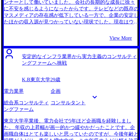
ンナーとして働いていました。 会社の長期的な成長に徐々
に不安を感じるようになったからです。テレビなどの既存の
マスメディアの存在感が低下している一方で、企業の安定し
たほかの収入源が見つかっていない現状でした。現在はウェ
ブ広告などが主流になっており、そちらにも力は入れていま
すがやはり大手だからこその強みを見出しにくく安定した収
View More
入源とはいえませんでした。 そのため、私自身、会社とと
もに効率よく成長していける仕事をしたいと考えるようにな
り、転職を視野に入れ始めました。 コンサルタントとして
安定的なインフラ業界から実力主義のコンサルティ
働いている大学の同期の話を聞いて、コンサルタントも面白
ングファームへ挑戦
そうな仕事だなと感じ興味を持ちました。その同期は新卒で
コンサルティングファームに入社し若い頃から経営者層と対
K.B
東京大学
29歳
峙し、着実にビジネスの経験を積んでいるように感じまし
た。さらに、クライアントの課題を発見し、解決に向けてリ
電力業界
企画
ードしていく立場というところが前職のビジネスモデルと似
ていると思います。 さらに、コンサルティングファームは
総合系コンサルティ
コンサルタント
年間約10%の高い成長率で、ファームとともに自身も成長し
ングファーム
ていけるのではないかと思いました。 中でも、ビジネスコ
ンサルタントは一気通貫で課題解決を行えるところが魅力的
東京大学卒業後、電力会社で5年ほど企画職を経験しまし
だと感じました。 2社です。最初は軽い気持ちで転職サイト
た。 年収の上昇幅が画一的かつ緩やかだったことです。企
に登録したため、大手のエージェントにも相談しましたが、
画職自体はとても楽しいと思っていたのですが、今後年齢と
MyVisionさんと話す中でコンサルへの興味が強まりました。