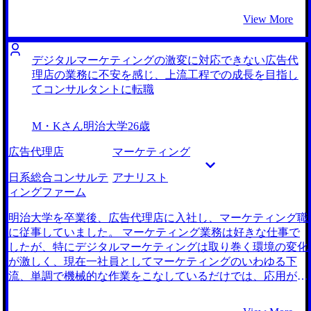
な志向性の方がいたらしく、経験豊富なプロのエージェント
ていくうちに少し刺激が足りないと感じるようになりまし
View More
に担当していただき本当に良かったと思いました。 担当の
た。 そこで、自分が好奇心・刺激を感じられる仕事はなに
河瀬さんはコンサル業界での勤務経験を踏まえて業界知識も
かを考えていくにつれて、大学時代に専門として学んでいた
豊富な方だったので、欲しい情報を私が伝えることで、スム
企業戦略分野が思い当たりました。時代と共に新たな産業が
デジタルマーケティングの激変に対応できない広告代
ーズに企業の情報収集を行えました。 どんな質問にもすぐ
生まれていくと共に、既存産業であっても取るべきポジショ
理店の業務に不安を感じ、上流工程での成長を目指し
に情報を共有してくれるので、ストレスが全くなかったで
ニングや経営リソース配分、組織構造が変化していくことの
てコンサルタントに転職
す。 場数を踏もうと思って企業を多く受けすぎました。週
ダイナミズムや、意思決定の裏側で起こっている組織の力学
に5回も選考を受けたら本当に疲れると忠告をいただいたに
に興味を持っていました 今後何十年と働くことを考える
M・Kさん
明治大学
26歳
も関わらず、沢山設定してしまい、反省しています。 転職
と、安定性より自分が興味を持って取り組める仕事に就きた
前は年収600万円、転職後は年収700万円になりました。 転
いと思うようになりました。 友人もキャリアアップ先とし
広告代理店
マーケティング
職先は、非常にワークライフバランスが充実していて、年収
てコンサルタントを選ぶことが多く、元々転職するならコン
も高く、今の自分にとってベストなファームだと思っていま
サルタントかなと思っていました。彼らの経験を聞いて、自
日系総合コンサルテ
アナリスト
す。 自分のこれまでの経験も役に立つファームから内定を
分も広い視野でビジネスに関わり、戦略的な課題に取り組み
ィングファーム
いただけているので、しっかりと働きながら、キャリアアッ
たいという気持ちが強くなりました。 4社です。 支援を受け
プを図りたいと思っています。マネージャーやその先へ進む
るならちゃんとコンサルタント経験のある人がよいと思っ
明治大学を卒業後、広告代理店に入社し、マーケティング職
ためには身につけることばかりですが、社内でのプロモーシ
て、各転職エージェントでそのような経歴の方とお話ししま
に従事していました。 マーケティング業務は好きな仕事で
ョンを目標に頑張りたいです。
した。その中でMyVisionの河瀬さんの話が一番ロジカルでわ
したが、特にデジタルマーケティングは取り巻く環境の変化
かりやすく、私の思うコンサルタントらしさを感じたからで
が激しく、現在一社員としてマーケティングのいわゆる下
す。 この人なら自分の理想通りのコンサルティングファー
流、単調で機械的な作業をこなしているだけでは、応用が利
ムへの転職を実現させてくれそうだと思ったのが一番の決め
かないと考えました。加えて、結婚・出産なども考えると、
手です。 河瀬さんはさすがコンサルタント経験者という感
広告代理店の業務は忙しく、柔軟な働き方ができる職種を探