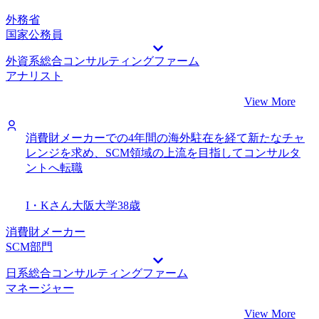
外務省
国家公務員
外資系総合コンサルティングファーム
アナリスト
View More
消費財メーカーでの4年間の海外駐在を経て新たなチャ
レンジを求め、SCM領域の上流を目指してコンサルタ
ントへ転職
I・Kさん
大阪大学
38歳
消費財メーカー
SCM部門
日系総合コンサルティングファーム
マネージャー
View More