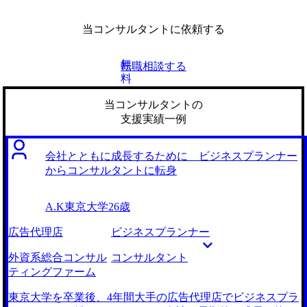
当コンサルタントに依頼する
無
転職相談する
料
当コンサルタントの
支援実績一例
会社とともに成長するために ビジネスプランナー
からコンサルタントに転身
A.K
東京大学
26歳
広告代理店
ビジネスプランナー
外資系総合コンサル
コンサルタント
ティングファーム
東京大学を卒業後、4年間大手の広告代理店でビジネスプラ