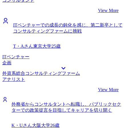
コンサルタント
View More
ITベンチャーでの成長の鈍化を感じ、第二新卒として
コンサルティングファームに挑戦
T・Aさん
東京大学
25歳
ITベンチャー
企画
外資系総合コンサルティングファーム
アナリスト
View More
外務省からコンサルタントへ転職し、パブリックセク
ターでの政策提言を目指してキャリアを切り開く
K・Uさん
大阪大学
26歳