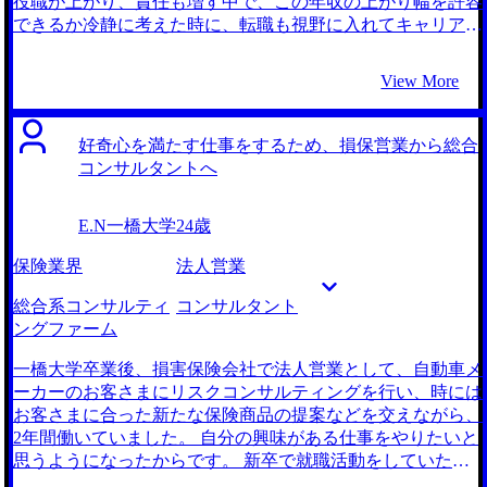
役職が上がり、責任も増す中で、この年収の上がり幅を許容
面接練習や面談を丁寧に、何度も行ってくださったことが一
できるか冷静に考えた時に、転職も視野に入れてキャリアプ
番ありがたかったです。 他業界からの転職でしたので、コ
ランを見直そうと思いました。 年収も含め、現職と比べて
ンサルティングファーム特有のケース面接には不安がありま
待遇が良く実力に応じた待遇を得やすいことから、コンサル
View More
した。しかし、担当してくださった河瀬さんに何度も練習に
ティングファームは魅力に感じていました。また、これまで
付き合っていただいたので不安を解消することができまし
の経験を活かせるポジションをMyVisionさんにご紹介いただ
た。また、ケースの練習以外にも前職での強みを面接でアピ
いたことで更に志望意欲が固まりました。 大手エージェン
好奇心を満たす仕事をするため、損保営業から総合
ールできているかの確認とフィードバックもしていただけま
ト2社とMyVisionの3社です。 元々大手エージェントを使っ
コンサルタントへ
した。 河瀬さんと連携を取りながら面接を進めていけたこ
ていたのですが、自分のこれまでの経験とアンマッチな求人
とです。気になったことがあればすぐに相談することで不安
も多く、ポテンシャル採用しかないのかなと感じていまし
E.N
一橋大学
24歳
なく転職活動を進めることができました。 最終的にどのフ
た。 そうした状況下でコンサル転職について調べていると
ァームに入社するのかの決断に時間がかかってしまいまし
きにMyVisionさんを知ったので一度話を聞いてみました。こ
保険業界
法人営業
た。しかし、河瀬さんが相談に乗ってくださったので、後悔
れまでの職務経験を伝えたところ、MyVisionさんは面談終了
のない決断をすることができました。 転職前は700万円ほど
後に私の経験が活かせる求人を10件以上も送ってきてくれた
総合系コンサルティ
コンサルタント
で、転職時のオファーは750万円でした。
ので、2回目の面談をすぐに設定しました。 業務内容につい
ングファーム
ても踏み込んで教えていただき本当に助かりました。独学で
は知り得ないような業界の詳細な話を教えてくれたので、業
一橋大学卒業後、損害保険会社で法人営業として、自動車メ
界への解像度が一気に上がりました。 加えて私は待遇面も
ーカーのお客さまにリスクコンサルティングを行い、時には
重要だったので、そういった情報を詳細に伝えてくれたこと
お客さまに合った新たな保険商品の提案などを交えながら、
が助かりました。例えば、家賃補助や退職金の有無、有給取
2年間働いていました。 自分の興味がある仕事をやりたいと
得状況や育休の取りやすさなど、当初私が想定していた以上
思うようになったからです。 新卒で就職活動をしていたと
に細かい情報まで教えていただけました。過去にも似たよう
きは、安定性を重視して前職に決めました。 しかし、働い