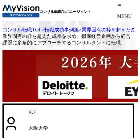
コンサル転職No.1エージェント
MENU
コンサル転職TOP
>
転職成功事例集
>
業界固有の枠を超えた成
業界固有の枠を超えた成長を求め、損保経営企画から経営
課題に多角的にアプローチするコンサルタントに転職
K.H
大阪大学