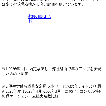
は多くの求職者様から高い評価を頂いています。
無
転職相談する
料
※1 2026年1月に内定承諾し、弊社経由で年収アップを実現
した方の平均値
※2 厚生労働省職業安定局 人材サービス総合サイトより 最
新2025年度（2025年4月~2026年3月）におけるコンサル特化
転職エージェント支援実績数比較