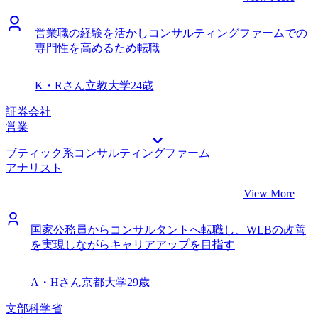
円、転職後は年収1050万円になりました。 コンサルタント
は私の空いている時間帯に柔軟に対応してくれて、とても感
の次のキャリアとしてスタートアップでCXOを目指したい
謝しています。 転職前は年収500万円、転職後は年収600万
と考えています。いきなりスタートアップのCXOは難しい
営業職の経験を活かしコンサルティングファームでの
円になりました。 デジタルマーケ領域で上流から戦略策定
と思いますので、スタートアップのマネジメントクラスでも
専門性を高めるため転職
ができるようになりたいと思っています。さらにクライアン
通用する自走力・ビジネススキルを身に着けるためにまずは
トのビジネスに付加価値が与えられるよう、コンサルタント
がむしゃらに目の前の案件に取り組みつつ、徐々に新規事業
として研鑽したいと思います。
K・Rさん
立教大学
24歳
系の案件などにも携わっていきたいと思っています。自分の
経験やスキルを活かし、さらなる成長を遂げられるよう努力
証券会社
していきます。
営業
ブティック系コンサルティングファーム
アナリスト
View More
国家公務員からコンサルタントへ転職し、WLBの改善
を実現しながらキャリアアップを目指す
A・Hさん
京都大学
29歳
文部科学省