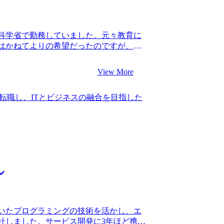
の会社で成果を上げている先輩も、営業職
ていたので、不安の方が大きい中の転職
営業職でコンサル転職を成功させられる
科学省で勤務していました。元々教育に
はいるから諦めずにやりましょう。具体
はかねてよりの希望だったのですが、
躍している人もいます。」と言ってくれ
した。 国会対応などで非常に多忙とな
てくれました。 私自身地に足のついたサ
あることが以前から悩みの種となっていま
に良かったです。 山中さんにも言われた
View More
て転職活動を始めました。 一方で民間企
たなと思います。前職の業務は、社内か
う話も聞いていましたが、国家公務員か
されにくい経験だったので、仮に高い営
転職し、ITとビジネスの融合を目指した
人も複数いたことで視野に入れました。
にくい経験でした。このため早々に転職
して近年WLBが改善され、キャリアップ
歳という年齢で転職できたことで、ポテン
 3社です。 松代さんに、WLBなどコン
まり重視されずに採用されましたし、仮
て頂き、内情に精通している方だと感じ
気に減っていたと思います。 山中さんから
視され始めているというのは何となく知っ
第二新卒枠のないコンサルティングファ
、どのように実現しているのかという詳
が行きたいと思っていたファームは、既
得感がありました。他のエージェントと
されにくいぐらい難関のファームで、当然
松代さんにご支援いただきコンサルティ
でした。 当然のように書類審査で落ちま
。 どのファームもWLB重視というのは
ムでしっかりと経験を積んでから再トラ
働きやすいファームをプロの目線で教え
万円、転職後は年収400万円になりまし
した。それぞれの企業が打ち出している
なるということを学べたのが今回のコンサ
いたプログラミングの技術を活かし、エ
の豊富さに驚きました。 自分の想像以上
ルティングファームは、社内からの評価
社しました。サービス開発に3年ほど携わ