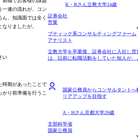
。前職でお客様の課題
と面談をした中で、他社エージェントと
ロジェクトが変わる度にチームメンバー
K・Rさん
立教大学
24歳
り、またコンサルティングファームを熟
く姿勢が求められています。前職のメー
う一連の流れが、コン
ィングファーム出身の方が中心となって
は短期的に環境に慣れる所から始めてい
証券会社
ろん、知識面では全く
仕事をしているコンサルタントと同じプ
営業
となりましたが。
ョンを取ることができました。 コンサ
ブティック系コンサルティングファーム
りになりました。 私自身はケース面接
アナリスト
した。一方で、必要に応じて業界内部の
た。戦略系コンサルティングファームに
立教大学を卒業後、証券会社に入社し営
報を必要としていたわけではないのです
さい
は、以前に転職活動をしていた知人が、
してくれました。知人の情報網だけでは
いう話を聞いたことでした。営業ができ
う私の意図をくみ取ってくださったこと
社しましたが、実際に入ってみるとキャ
スができるだけでなく、転職者の気持ち
安になったことで転職を決意しました。
エージェントだと思いました。 ファー
アップと市場価値の向上のためです。専
た時期があったことで
ームを決められたことだと思います。 
国家公務員からコンサルタントへ
らコンサル転職がうまくいくというイメ
戦略系コンサルティングファーム間の違いを
っかり前準備を行うこ
リアアップを目指す
を聞いてみよう程度の気持ちでした。 
情報提供に基づき、しっかりと見極める
ームがあると山中 さんから伺い、コンサ
最初から最後まで満足のいく転職活動でし
す。 山中さんは、初回面談の直後に内
収900万円になりました。 3年ほど戦
A・Hさん
京都大学
29歳
ました。そこには第二新卒向けの求人も
つもりです。その後は、事業会社に転職
い選択肢があることが分かり、とても感
文部科学省
プに転職したいので、リスクを取れるだ
のおける方だなとも思いまして、転職活
国家公務員
ました。 未経験からのコンサル転職で