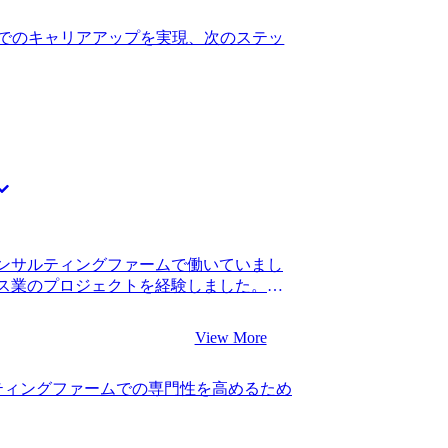
ームの研修プログラムに興味を持ちまし
業務と向き合っていきたいです。
ルの向上機会や専門的なトレーニング
でのキャリアアップを実現、次のステッ
ました。コンサルティングファームは、
ポータブルスキルの要素が要求されるた
く、私の求めている成長環境に適してい
ィングファームに絞って転職活動を進めて
ント4社に相談に乗って頂きました。 親身
ました。面接対策を通じてコンサルタン
転職を志す他の中途候補者に後れを取っ
トした情報を自分の言葉に置き換えてシ
で、非常に感謝しております。 消費財メ
ため、メーカーで培った業界知識・経験
ンサルティングファームで働いていまし
に想起できる点が、入社してからのキャ
ス業のプロジェクトを経験しました。転
メーカーで働いている方は、構造化する
昇進していました。 新卒で入った総合系
とで、現職で有した知識を転職活動でも
ステップアップのタイミングだと思ったか
動を決めた後の動き出しが遅かったことで
View More
りでしたが、もう少しコンサルティングフ
で、コンサルタントとしてどうしたいの
からです。スタートアップに挑戦したい
り時間を費やしました。メーカーをバッ
ティングファームでの専門性を高めるため
もう少し自分のキャリアで分かりやすい
ームで価値貢献できるのかを正しくアピ
した。 3社です。 スピード感とコンサ
ら面接対策に取り組むことが重要です。
ionさんに決めました。 5社のエージェント
です。 コンサルティングファームでは、プ