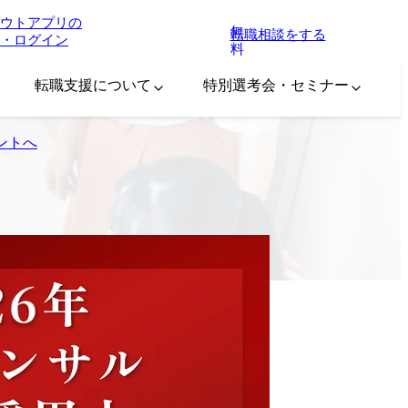
ウトアプリの
無
転職相談をする
・ログイン
料
転職支援について
特別選考会・セミナー
ントへ