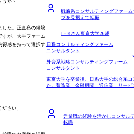
ょうか？
た。 SNSで見たコンサルティングファ
ています。その為にも、まずは目の前の
た。そこで提供される汎用性の高いスキ
戦略系コンサルティングファーム
が、自分のキャリア成長に繋がると感じ
プを見据えて転職
数人単位のプロジェクトワークを通じて
ました。正直私の経験
め、スキル取得のスピードが段違いに早
I・Kさん
東京大学
26歳
ると感じました。 初めからコンサルテ
ですが、大手ファーム
いたため、業界に特化した転職エージェ
日系コンサルティングファーム
納得感を持って選択す
になって、時には厳しく伴走して下さり
コンサルタント
トとしての基礎素養が他ファームからの
ていることが実感できました。インプッ
外資系戦略コンサルティングファーム
ャープに言語化する能力が鍛えられたの
コンサルタント
ーカーがクライアントの部門に転職した
東京大学を卒業後、日系大手の総合系コ
を生かして、現場レベルの課題をリアル
た。製造業、金融機関、通信業、サービ
ッチアップに非常に役立ちました。現在
職時の職位としてはコンサルタントまで
力と、それをデリバリーする力を養うこ
コンサルティングファームで3年経ち、
十分に活かすことができます。 転職活
らです。 将来的に事業会社に行くつも
す。 「現場レベルの課題を知ったうえ
ください。
ァームでステップアップしたいと思った
か」と言語化する能力を養うことにかな
営業職の経験を活かしコンサル
という考えもあり、リスクを取る前に、
クグラウンドに持つ人材が、いかにファ
転職
実績を残しておきたいという思いもありま
ールすることは中々難しいので、早くか
ルティングファームへの知見からMyVis
転職前は500万円で、転職後は550万円