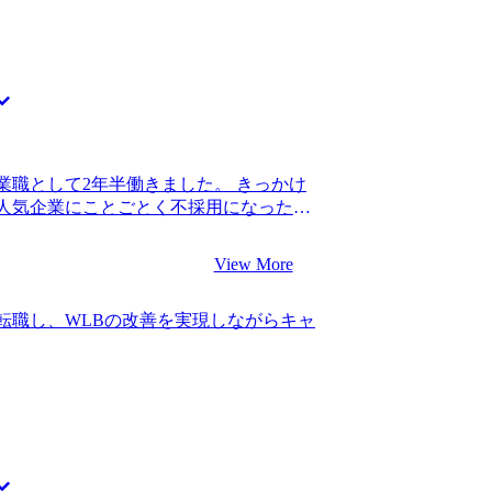
比べたときに、もっともスピード感があ
が変わり、自分もキャッチアップしてい
知していると感じた点です。コンサルテ
カーとは異なる働き方が多いので、まず
作られた会社だからなのか、普段一緒に
きたいです。
ロトコルやスピード感でコミュニケーシ
ルティングファームに関する情報提供が頼
も含め、特に選考対策は求めていませんで
情報を提供してほしいなと思っていまし
知り合いも多いので、そこまで多くの情
業職として2年半働きました。 きっかけ
が、必要最小限、かつ的確な情報提供を
人気企業にことごとく不採用になったと
カバーできないような情報が欲しいとい
ればキャリアは問題ないと言われ新卒入
もありがたかったです。的確なアドバイ
リアの見通しを立てることができず、不
が分かるコミュニケーション能力の高い
View More
 コンサル転職を目指したのは、キャリア
ムの違いや特徴を見極め、自分に合うファ
門性やITスキルもないですし、営業職か
外から見ている分にはよくわからなかった
転職し、WLBの改善を実現しながらキャ
ージはなかったので、初めはダメ元で話
、選考中のフローやMyVisionさんの
しかし、営業職出身でも採用しているファ
ことができたことです。 特にないです。
ル業界を目指そうと思いました。 1社で
た。 転職前は年収700万円、転職後は年
定が見込める企業のリストを共有してくれ
略ファームで経験を積んで、1つ職位を上げる
含まれていて、自分のキャリアでも幅広
をしたいです。個人的にはスタートアッ
動したことを覚えています。非常に信頼
けの力をつけたいと思っています。
動の支援をそのままお願いすることにし
不安な中でも、山中さんが励まし続けてく