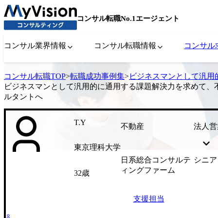
コンサル転職No.1エージェント
コンサル業界情報
コンサル転職情報
コンサル
コンサル転職TOP
>
転職成功事例集
>
ビジネスマンとして汎用
ビジネスマンとして汎用的に通用する課題解決力を求めて、
ルタントへ
T.Y
不動産
法人営
東京理科大学
日系総合コンサルテ
シニア
ィングファーム
32歳
支援担当