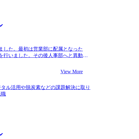
ました。最初は営業部に配属となった
を行いました。その後人事部へと異動と
た。 会社の都合で人事部に異動となった
と誇りを持っていたのですが、突如人事部
View More
あまり尊重されず、自分の成果が見えに
られませんでした。 同僚がコンサルティ
ジタル活用や脱炭素などの課題解決に取り
です。 建設業界のクライアントに対し
転職
の支援をしているのを見て、自分も新し
した。 1社です。 前述した元同僚の紹
橋さんと面談でお話しする中で、私のキャリ
感じました。「一緒に転職を成功させま
非とも支援をお願いしたいと思いまし
ャリアビジョンをきちんと理解してくれる
人事部は合わなかったのか？」「なぜ営