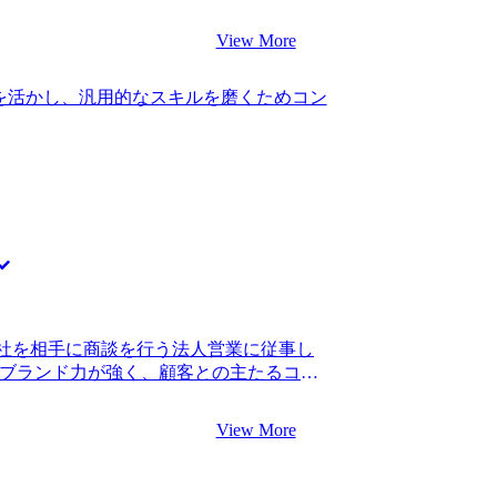
プロジェクトマネジメントから、製造工
ていたかもしれません。 転職前は400万
するミーティングの参加まで、幅広い業
まずは成果を出していきたいです。コンサル
View More
産、品質管理やサプライチェーン構築によ
ントの期待が大きなプレッシャーとなる
りました。しかし、そこで得た知識は自
コミュニケーションを大切にし、上司や
を活かし、汎用的なスキルを磨くためコン
ており、メーカーでは得られない業界横
問わずに身に付けたいと感じ、業界・職
と考えるようになりました。 コンサルテ
アントとして担当することができるの
ると考えました。また、今後のキャリア
という肩書で選べるキャリアの幅と比べ
』という肩書でのキャリアの選択肢の方
MyVision含めて2社です。 担当だっ
らコンサルティングファームへの転職を
た所、各ファームが用意している研修内
ました。求職者に寄り添う姿勢が感じら
社を相手に商談を行う法人営業に従事し
 各ファームが手掛ける案件・報酬体系等
のブランド力が強く、顧客との主たるコミ
「未経験でもキャッチアップできる環境
あり、個人の能力が営業成績に反映され
することが出来ました。 コンサルティン
ていた食品メーカーの働き方として、所
た以上は、エクセルやパワーポイントな
View More
が求められており、組織固有のスキルを
つけておけば良かったなと感じていま
課題設定力等の汎用的なスキルを磨くこ
600万円(＋賞与)になりました 中長期的
たスキルアップを考えるようになりまし
を活かして全くの別業種への転職も考え