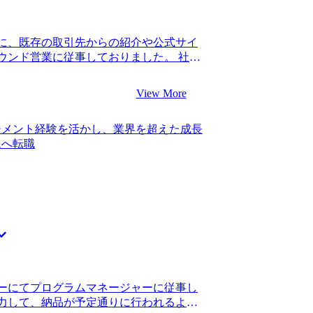
など、私の価値観を言語化できるようし
た。 紹介いただいたの数多くのファーム
あえず応募したことが良かったと思いま
に、既存の取引先からの紹介や公式サイ
ファームの理解も深まりましたし、ファ
ウンド営業に従事しておりました。 社内
できるようになりました。 強いて言うな
によるストレスで消耗する日々が続いて
良かったと思います。転職するべきか迷
取引先の味方として納期調整や製品開発
、もったいない時間の過ごし方をしたな
View More
す。また、受注時もクライアントの仕様
転職後は年収1050万円になりました。
少なく、やりがいを感じることが難しい
ジメント経験を活かし、業界を超えた成長
意見が衝突することも多々あり、業界・
ムへ転職
ました。 日本の製造業が抱えるAI・IoT
ナビリティへの対応といった様々な課題
ニュースで拝見したからです。営業から
感じていたので、製造コンサルタントへ
ion含めて2社です。 私の属性が「営業経
他のエージェントは案件紹介に消極的でし
、業界未経験な私でも転職可能なファー
Visionにお世話になることを決めまし
職活動を進めず、私のキャリア観をベース
非常に感謝しています。 担当のキャリア
ーにてプログラムマネージャーに従事し
ーだったので、限りある時間で最適な転
力して、納品が予定通りに行われるよう
う少し早く前職に見切りをつけて転職活動