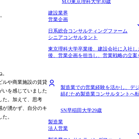
M.O
東京理科大学
30歳
建設業界
た。
営業企画
日系総合コンサルティングファーム
シニアコンサルタント
東京理科大学卒業後、建設会社に入社し
後、営業企画を担当し、営業戦略の立案
なり、新人研修の設計などを担当しまし
ことです。 営業企画の仕事にやりがい
。

への異動を通達されました。私の意思は
くい研修設計の仕事にもやりがいを感じ
ビルや商業施設の賃貸
製造業での営業経験を活かし、デ
ングファームに転職したことがきっかけ
がいを感じていました
組むため製造業コンサルタントへ
て、戦略立案から実行支援まで一気通貫
した。加えて、思考
い挑戦がしたいと思い、転職を考え始めま
介でMyVisionさんを知りました。高
感が湧かず、自分のキ
SN
早稲田大学
29歳
アに対して熱く寄り添ってくれる方だと
した。
しょう」と背中を押してくれたので、是
製造業
た。 転職者のやりたいことや今後のキ
法人営業
会社だと思います。面談の中では「なぜ