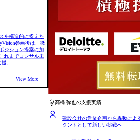
スを構造的に捉えた
ision参画後は、徹
ポジション提案に加
これまでコンサル未
支援。
View More
高橋 弥也の支援実績
建設会社の営業企画から異動によ
タントとして新しい挑戦へ