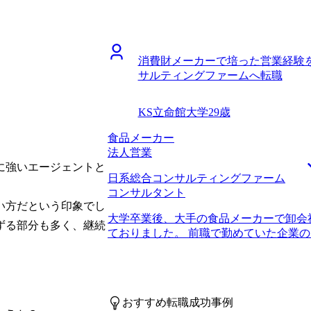
にサプライチェーンを構築する一般的な
を進めていれば、更に良い条件が提示され
程以前の自動車のデザインレビューに関
円、転職後は500万円になりました。 
務に携わっておりました。 前職では生
タントとして成果を出す上で、クライア
る流通戦略にまで幅広く関わる機会があ
場面も多くあると思います。その際は、
消費財メーカーで培った営業経験
動車業界内でしか通用しない知識に偏っ
チーム全体で協力していきたいです。
サルティングファームへ転職
断的に通用するスキルをハード・ソフト
種共に完全に異なる環境に身を置きたい
ィングファームでは幅広い企業をクライ
KS
立命館大学
29歳
で、私が求めている成長環境に適してい
アップを考えた際に、『メーカー勤務』
食品メーカー
ると、『コンサルティングファーム勤務
法人営業
が大きいと感じたのも背景としてあります。 
に強いエージェントと
日系総合コンサルティングファーム
た高橋さんに「業界未経験でメーカーか
コンサルタント
考えており、非常に不安です」と相談し
い方だという印象でし
容や教育の体制を幅広く紹介して下さり
大学卒業後、大手の食品メーカーで卸会
れたので、利用させていただきました。
ずる部分も多く、継続
ておりました。 前職で勤めていた企業
の比較情報が豊富に揃っています。私も
ュニケーションの軸は、常に「商品」に
が整っている」ファームに無事転職成功
にくい環境にありました。また、在籍し
グファームに絞って転職活動を進めてい
属組織の一員として数年単位で働くこと
どの基礎スキルは転職活動の段階で身に
磨くことはできましたが、情報収集力や
す。 転職前は年収550万円、転職後は年収
おすすめ転職成功事例
とができなかったため、転職活動を通じ
に、コンサルティングファームでの経験