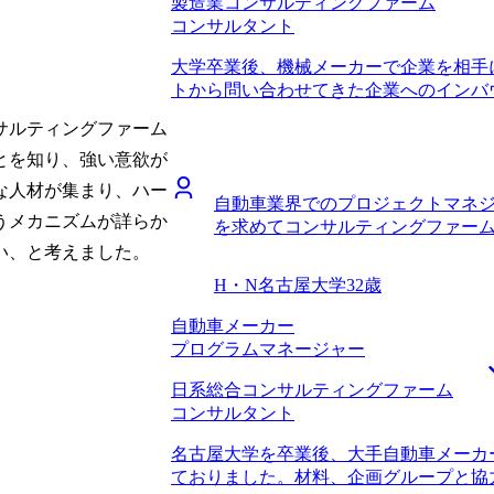
製造業コンサルティングファーム
業企画にやりがいを感じていたのか？」
コンサルタント
っかりとヒアリングをしてくださいまし
の求人について、食わず嫌いせずにとり
大学卒業後、機械メーカーで企業を相手
す。面接を重ねる中でコンサルティング
トから問い合わせてきた企業へのインバ
ームごとのカルチャーもなんとなく理解
のスタッフとのコミュニケーション不足
ら、もう少し早く転職を決意していれば
サルティングファーム
いたからです。営業に求められる目線、
っていた期間が半年ほど続いていたので
を受注する立場にあったことが大きいで
とを知り、強い意欲が
と感じました。 転職前は年収800万円、
に従うだけで、自分から提案する機会が
な人材が集まり、ハー
自動車業界でのプロジェクトマネ
状況でした。社内の製造部署や技術部と
うメカニズムが詳らか
を求めてコンサルティングファー
職種ごと変更するために転職を検討してい
などのデジタル活用や、脱炭素・サステ
い、と考えました。
に製造業コンサルタントが取り組む姿を
H・N
名古屋大学
32歳
職種・業種を大きく変えて挑戦したいと
の転職活動を進めていきました。 MyVis
自動車メーカー
験のみかつ30歳近い」ということで、
プログラムマネージャー
た。しかし、担当してくれた高橋さんが
日系総合コンサルティングファーム
ムを可能な限り提案してくれたことからMy
コンサルタント
た。 エージェント側の都合で強引に転
に寄り添った支援をして下さったので、
名古屋大学を卒業後、大手自動車メーカ
アドバイザーの対応が非常にスピーディ
ておりました。材料、企画グループと協
職活動を進めることが出来ました。 も