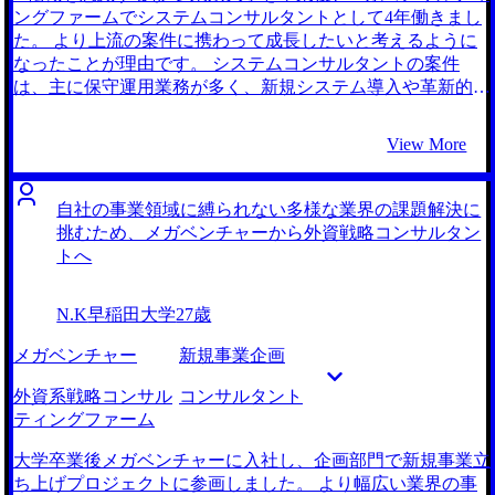
ライアントの課題解決に生かすことができるのではないかと
ングファームでシステムコンサルタントとして4年働きまし
考えました。 MyVision含め4社です。最初はコンサルティン
た。 より上流の案件に携わって成長したいと考えるように
グファームに絞らず様々な業界を見ていたため大手のエージ
なったことが理由です。 システムコンサルタントの案件
ェントとお話ししました。そのなかでコンサルティングファ
は、主に保守運用業務が多く、新規システム導入や革新的な
ームを希望の中心に据えるようになり、コンサルティングフ
プロジェクトに関わる機会が少なかったです。クライアント
ァームへの転職に強いMyVisionさんとお話しすることにしま
の金融システムの定期メンテナンスのような仕事ばかりで、
View More
した。 複数のエージェントの話を聞いた中で、MyVisionさ
自身の技術スキルや戦略的思考力・問題解決力などのビジネ
んが最もコンサル業界や各ファームの解像度が高いように感
ススキルが磨かれないと感じていました。 大学時代の同級
じたからです。大手のエージェントからは有名なファームの
生が外資戦略コンサルタントに転職したことがきっかけです
自社の事業領域に縛られない多様な業界の課題解決に
各ファームの扱う案件の傾向などをお伺いしました。一方
ね。彼と話した際、新規事業立案やM&A戦略などダイナミ
挑むため、メガベンチャーから外資戦略コンサルタン
で、MyVisionさんからは、業務上の特徴はもちろん、所属す
ックで華々しい大規模なプロジェクトの話を聞くたびに、自
トへ
るコンサルタントの雰囲気といった組織文化まで具体的に教
分も難しい課題に挑戦したいと強く思いました。 最初に話
えていただけました。そのサポートがあったおかげで、自分
をうかがったMyVision1社のみです。 元々同級生からもコン
N.K
早稲田大学
27歳
の希望に沿ったファームに転職することができたと思いま
サルタントへの転職であればMyVisionが良いと聞いていたの
す。 他のエージェントではしてもらえないような、細かい
で、真っ先にお話をしようと思っていました。お話しした中
メガベンチャー
新規事業企画
交渉まで行っていただきました。その結果、想定よりも良い
で町田さん自身も戦略系コンサルティングファームへ転職さ
待遇で転職できました。さらに、面接練習では実際に見られ
れた経験をお持ちだと知り、この方なら間違い無いだろうと
外資系戦略コンサル
コンサルタント
る観点を踏まえた評価をしていただけたことで不安なく面接
思ってそのまま支援をお願いしました。 評判通り支援サー
ティングファーム
に臨むことができました。 ファームごとの違いを教えてい
ビスの質は相当高いなと常々感じていました。ケース対策で
ただいたことで、懸念・不安を都度解消しながら転職活動を
は戦略ファームで求められる水準に達していない点をズバズ
大学卒業後メガベンチャーに入社し、企画部門で新規事業立
進めることができました。漠然とコンサルタントを希望して
バと指摘してくださり、とても勉強になりました。加えて町
ち上げプロジェクトに参画しました。 より幅広い業界の事