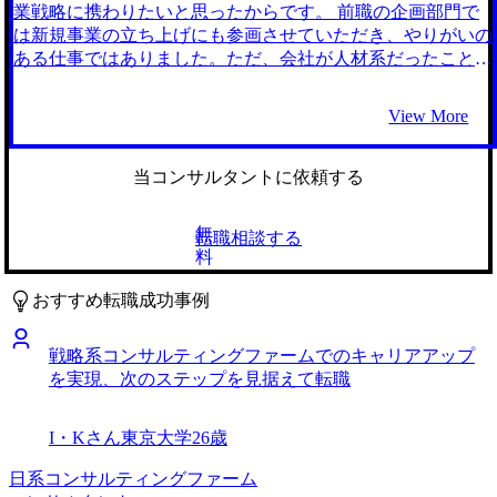
いましたが、私には蓄積された知見を活かせるような大きな
田さんは非常に誠実な方で、夜遅い時間に連絡してもすぐに
業戦略に携わりたいと思ったからです。 前職の企画部門で
グループが合っていることがわかり、無事に転職することが
返信をくださいました。 同じ戦略系コンサルティングファ
は新規事業の立ち上げにも参画させていただき、やりがいの
できました。 前職も比較的忙しい職種だったことと、リサ
ームの中でもそれぞれの特徴をきちんと把握し、自分に合っ
ある仕事ではありました。ただ、会社が人材系だったことも
ーチ経験があったため選考対策の必要性を軽視していた部分
たファームを選ぶことができた点です。具体的にはIT戦略に
あり、扱える事業領域は人材業界に限定されていました。将
があり、戦略系コンサルティングファームの転職で求められ
強いファームに内定を頂き、これまでの専門性も生かせそう
来的なキャリアを人材業界だけに絞りたくはないという思い
View More
るケース面接の対策に時間をあまり捻出できず、対策してい
だと感じています。 ケース面接に関して、戦略ファームが
があり、別の業界の新規事業にも挑戦したいと考えるように
れば受かったであろう選考でもお見送りになってしまったフ
求める水準のロジカルシンキングを習得するのに想像以上に
なりました。 LinkedInで見た外資系戦略コンサルタントの投
ァームがあったことです。 転職前は年収600万円、転職後は
時間がかかってしまいました。町田さんから頂いたフィード
稿がきっかけです。 戦略コンサルでは新規事業立案のプロ
当コンサルタントに依頼する
年収700万円になりました
バックはどれも的確なものだったので、それをもっとしっか
ジェクトがあり、業界も様々なものがあるという内容でし
りと見直す必要があったかと思っています。 転職前は年収
た。その業務内容はまさに自分のやりたい仕事とマッチして
無
転職相談する
600万円、転職後は年収750万円になりました。
おり、心が強く動かされました。 最初からコンサルティン
料
グファームへの転職を考えていたので、MyVisionの1社だけ
です。 初回面談の質が非常に高かったことが決め手でし
おすすめ転職成功事例
た。 友人の紹介でMyVisionさんを知り、一度面談させてい
ただくことになりました。町田さんは戦略系コンサルティン
戦略系コンサルティングファームでのキャリアアップ
グファームの業界動向や採用のトレンドを熟知しており、私
を実現、次のステップを見据えて転職
の経験であればどのファームに内定の可能性があるか？各フ
ァームを目指す場合にはどんな対策がどの程度必要か？を忖
度なく教えていただきました。具体的な転職活動の手順や準
I・Kさん
東京大学
26歳
備すべきことも詳細に教えていただき、今後のイメージが明
確になったため、このままこの方にお任せしたいと感じまし
日系コンサルティングファーム