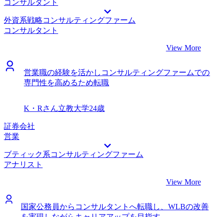
た。また、町田さん自身が戦略系コンサルティングファーム
コンサルタント
での中途入社された経験をお持ちだったことも安心材料とな
外資系戦略コンサルティングファーム
りました。 ケース面接対策の質が非常に高いと感じまし
コンサルタント
た。 ケース面接は新卒の就職活動の際に少しだけ挑戦した
のですが、当時は何をどのように伝えれば評価されるのか全
View More
く理解していませんでした。町田さんとお話しする中で、面
接官はどういった点を見ているのか、そのためにはどのよう
営業職の経験を活かしコンサルティングファームでの
な思考法をすれば良いかといった点をわかりやすく教えてく
専門性を高めるため転職
ださり、大変助かりました。 ケース面接は場数を踏むこと
が大事だと考えていたので、本命のファームの前に総合系の
ファームを受けて腕試しできたことがよかったです。面接中
K・Rさん
立教大学
24歳
にフィードバックをくださるファームもあったので、とても
勉強になりました。 不満点は特にありません。学びも多く
証券会社
充実した転職活動だったと思います。 転職前は年収750万
営業
円、転職後は年収900万円になりました。 まずは様々な業界
ブティック系コンサルティングファーム
の案件に取り組み、専門的に取り組みたい業界を見つけるこ
アナリスト
とが目標です。将来的にはその業界に精通したコンサルタン
トを目指したり、事業を立ち上げたいと思っています。
View More
国家公務員からコンサルタントへ転職し、WLBの改善
を実現しながらキャリアアップを目指す