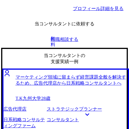
プロフィール詳細を見る
当コンサルタントに依頼する
無
転職相談する
料
当コンサルタントの
支援実績一例
マーケティング領域に留まらず経営課題全般を解決す
るため、広告代理店から日系戦略コンサルタントへ
T.K
九州大学
28歳
広告代理店
ストラテジックプランナー
日系戦略コンサルテ
コンサルタント
ィングファーム