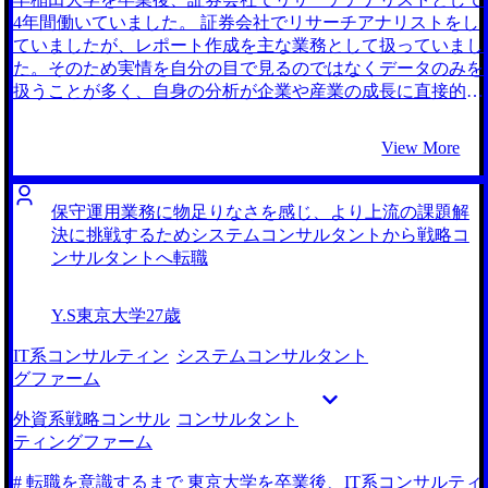
効果創出まで支援したかったので、戦略策定に留まらず実行
4年間働いていました。 証券会社でリサーチアナリストをし
支援にも支援範囲を広げているファームを志望しました。 3
ていましたが、レポート作成を主な業務として扱っていまし
社です。 数多くのコンサルティングファームとのコネクシ
た。そのため実情を自分の目で見るのではなくデータのみを
ョンがあったからです。自身の希望に合った転職先を探すた
扱うことが多く、自身の分析が企業や産業の成長に直接的に
めにも、より多くの選択肢を見たいと考えていました。 そ
貢献しているという実感を持てていませんでした。 また、
のため、私の希望する環境に適したファームを大手に限らず
リサーチを行う業界は自動車のみで、非常に専門性も高かっ
View More
数多く紹介していただけたことで、非常に満足度の高い転職
たため、業務を通じて自身の知見が広がっていないように感
活動を行うことができました。コンサルティングファームの
じていました。 そのため、様々な産業や日本に直接アプロ
細かい分類や各ファームの強み・雰囲気は自分だけで転職活
ーチし、問題解決に貢献できる仕事をしたいと考えるように
保守運用業務に物足りなさを感じ、より上流の課題解
動をしていたらわからなかったと思います。 また、担当し
なりました。 コンサルタントとして働く友人の話を聞き興
決に挑戦するためシステムコンサルタントから戦略コ
てくださった町田さんと自身のバックグラウンドが似てお
味を持ちました。 コンサルタントは、プロジェクトごとに
ンサルタントへ転職
り、一番希望や悩みに共感してくださったことが大きい理由
作られるチームに所属し、クライアントが抱える課題に対し
です。 ファームごとの強みや雰囲気をしっかり教えていた
て情報収集・分析を行い、問題解決策を提案する、というプ
Y.S
東京大学
27歳
だけたので、自身の希望とズレのない職場環境で働けるよう
ロセスなため自身の経験を活かしやすいと考えていました。
になりました。 転職活動のための準備期間が少し短かった
中でも、戦略系コンサルティングファームでは、業界内のト
IT系コンサルティン
システムコンサルタント
ことです。少なくとも、3ヶ月前くらいからエージェントと
ッププレイヤーでも解決できない抽象的な課題に取り組むた
グファーム
相談して転職活動を行うことをおすすめします。 700万円で
め、業界内外の知見を集約・転用して課題解決に臨む、とい
あったところ、転職後には800万円となりました。
う仕事の進め方を知り、知的好奇心を満たせるのではない
外資系戦略コンサル
コンサルタント
か？と思いました。 例えば、自動車業界であっても、既存
ティングファーム
の自動車業界の分析にとどまらず、鉄道・物流・街づくりな
どの自動車に関する周辺業界についても情報収集の上で、ク
# 転職を意識するまで 東京大学を卒業後、IT系コンサルティ