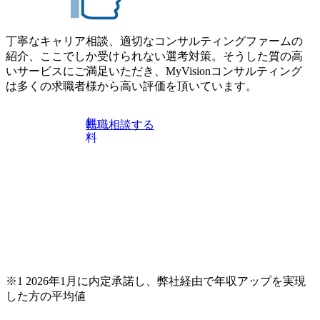
丁寧なキャリア相談、適切なコンサルティングファームの
紹介、ここでしか受けられない選考対策。そうした質の高
いサービスにご満足いただき、MyVisionコンサルティング
は多くの求職者様から高い評価を頂いています。
無
転職相談する
料
※1 2026年1月に内定承諾し、弊社経由で年収アップを実現
した方の平均値