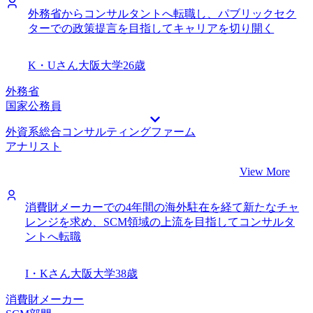
外務省からコンサルタントへ転職し、パブリックセク
ターでの政策提言を目指してキャリアを切り開く
K・Uさん
大阪大学
26歳
外務省
国家公務員
外資系総合コンサルティングファーム
アナリスト
View More
消費財メーカーでの4年間の海外駐在を経て新たなチャ
レンジを求め、SCM領域の上流を目指してコンサルタ
ントへ転職
I・Kさん
大阪大学
38歳
消費財メーカー