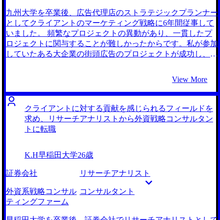
九州大学を卒業後、広告代理店のストラテジックプランナー
としてクライアントのマーケティング戦略に6年間従事して
いました。 頻繁なプロジェクトの異動があり、一貫したプ
ロジェクトに関与することが難しかったからです。私が参加
していたある大企業の街頭広告のプロジェクトが成功し、継
続して受注することに決まりました。しかし、新しいプロジ
ェクトが始まろうとするところで他のプロジェクトに移動に
View More
なってしまいました。これでは、長期的な視点での戦略提案
ができず限られた範囲での業務に終始してしまうと不満を感
じてしまいました。 広告という領域だけでなく、クライア
クライアントに対する貢献を感じられるフィールドを
ントの幅広い課題解決のために最適な施策を考えたいと感じ
求め、リサーチアナリストから外資戦略コンサルタン
るようになりました。また、事業成長に継続的に貢献できる
トに転職
業務をやりたいと感じるようになりました。 コンサルティ
ングファームに転職した同僚の体験談を聞き興味を持ちまし
K.H
早稲田大学
26歳
た。広告代理店とコンサルティングファームは事業領域に互
いに進出しているという現状があります。コンサルティング
証券会社
リサーチアナリスト
ファームの方が、広告運用だけでなく事業戦略・組織戦略・
新規事業などの幅広い経営課題の解決に従事できるためやり
外資系戦略コンサル
コンサルタント
たい業務に近いと考えました。中でも、トラディショナルな
ティングファーム
戦略系コンサルティングファームは、戦略を描くことを重視
する支援スタイルであることが多いとも伺っていましたが、
早稲田大学を卒業後、証券会社でリサーチアナリストとして