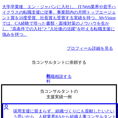
大学卒業後、エン・ジャパンに入社し、IT/Web業界や若手ハ
イクラスの転職支援に従事。事業部内の月間トップエージェ
ント賞を10度受賞、社長賞も受賞する実績を持つ。MyVision
では、CA経験で培った書類・面接対策のノウハウを生か
し、”高条件での入社”と”入社後の活躍”を叶える転職支援に
強みを持つ。
プロフィール詳細を見る
当コンサルタントに依頼する
無
転職相談する
料
当コンサルタントの
支援実績一例
採用支援に留まらず、組織づくりにも貢献したいとい
う思いから、人材業界RAから組織人事コンサルタント