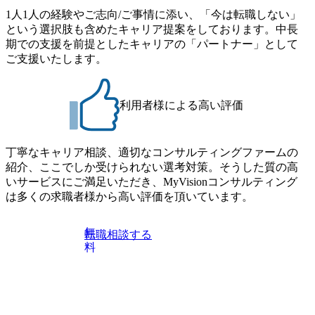
1人1人の経験やご志向/ご事情に添い、「今は転職しない」
という選択肢も含めたキャリア提案をしております。中長
期での支援を前提としたキャリアの「パートナー」として
ご支援いたします。
利用者様による高い評価
丁寧なキャリア相談、適切なコンサルティングファームの
紹介、ここでしか受けられない選考対策。そうした質の高
いサービスにご満足いただき、MyVisionコンサルティング
は多くの求職者様から高い評価を頂いています。
無
転職相談する
料