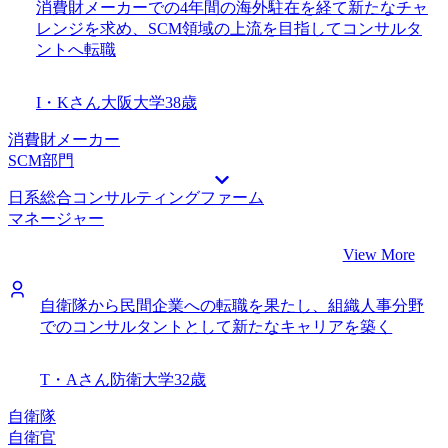
消費財メーカーでの4年間の海外駐在を経て新たなチャ
レンジを求め、SCM領域の上流を目指してコンサルタ
ントへ転職
I・Kさん
大阪大学
38歳
消費財メーカー
SCM部門
日系総合コンサルティングファーム
マネージャー
View More
自衛隊から民間企業への転職を果たし、組織人事分野
でのコンサルタントとして新たなキャリアを築く
T・Aさん
防衛大学
32歳
自衛隊
自衛官