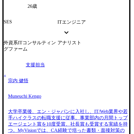
26歳
SES
ITエンジニア
外資系ITコンサルティン
アナリスト
グファーム
支援担当
宗内 健悟
Muneuchi Kengo
大学卒業後、エン・ジャパンに入社し、IT/Web業界や若
手ハイクラスの転職支援に従事。事業部内の月間トップ
エージェント賞を10度受賞、社長賞も受賞する実績を持
つ。MyVisionでは、CA経験で培った書類・面接対策の