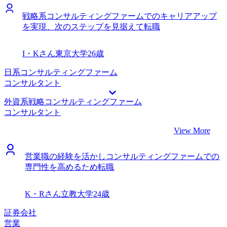
定をいただきました。 仕事が理由とはいえ、選考をリスケ
明が理路整然としていました。ビジネスパーソンとして優秀
戦略系コンサルティングファームでのキャリアアップ
してご迷惑をおかけしてしまったことは反省しています。プ
だと感じたのでお任せしたいと思いました。 一言でDX/ITコ
を実現、次のステップを見据えて転職
ロジェクト管理が上手くいっていなかったことも原因の１つ
ンサルタントといっても本当に数多くのポジションや業務が
なので、今後改善していく必要があると感じています。 転
あることを教えていただき驚きました。その中で私が得意と
職前は年収950万円、転職後は年収1050万円になりました。
している、データを活用して示唆を出すという部分がクリテ
I・Kさん
東京大学
26歳
今後は事業再生コンサルタントとして、経営課題に直面して
ィカルに活かせるポジションなどを的確にご紹介いただき、
いる企業と真剣に向き合い、再生プロセスを通じて企業の成
そこから内定を取るためにかなり詳細に職務経歴書へのフィ
日系コンサルティングファーム
長を支援したいと考えています。中長期的には、クライアン
ードバックをもらえました。 内定先の最終面接で、これま
コンサルタント
トから信頼されるパートナーとなり、事業の改善・再構築の
での経験にかなり興味を持っていただき、かなり突っ込んだ
外資系戦略コンサルティングファーム
実績を積むことで、コンサルタントとしてさらに大きな責任
質問をしてもらえたことが良かったです。私のやりたいこと
コンサルタント
を担えるよう成長していきたいです。
と、会社が提供してくれるポジションがかなりマッチしてい
るので、すごく楽しみに感じています。 クライアントワー
View More
クという目線からもっとDX/ITを語るべきでした。事業会社
からコンサルになるというところで、クライアントのための
営業職の経験を活かしコンサルティングファームでの
価値貢献という部分にもっとフォーカスした方がいいと模擬
専門性を高めるため転職
面接でも指摘をもらいましたが、その通りだと反省していま
す。 転職前は年収600万円、転職後は年収800万円になりま
した。 手触り感のあるDXを経験してきた自負があるので、
K・Rさん
立教大学
24歳
しっかりとクライアントの業務改善や業務効率化が実現した
いと考えています。データドリブンな業務改善は非常に面倒
証券会社
な仕事ではありますが、インパクトのあるプロジェクトで
営業