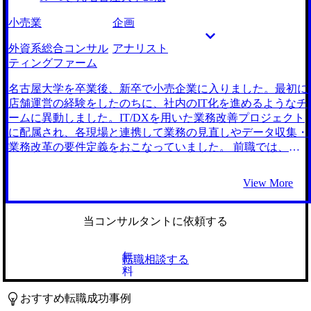
心残りです。明らかにコミットメントの量が減っていたの
のではないかと考えたためです。 MyVisionと総合系の最大
小売業
企画
で、ご迷惑をかけていたらと思うと申し訳なく思っていま
手エージェントの2社です。元々エージェントを使う気は無
す。 転職前は年収600万円、転職後は年収750万円になりま
かったのですが、知人の紹介からMyVisionを知り、一度お話
外資系総合コンサル
アナリスト
した。 無事第一志望のファームに入社したので、採用戦略
させていただくことになりました。 自身がコンサルタント
ティングファーム
関係の案件はもちろん、研修制度・報酬制度の案件にも挑戦
を経験していたため、当初は企業への連絡やスケジュール管
していきたいと思っています。 私が担当した企業が多くの
理など、手間がかかる部分を代行を期待していたのですが、
名古屋大学を卒業後、新卒で小売企業に入りました。最初に
人にとって働きやすい職場になればこんなに嬉しいことはあ
MyVisionでは自分が知らないファームを多数紹介いただけた
店舗運営の経験をしたのちに、社内のIT化を進めるようなチ
りません。
ことや、それらの企業ごとの情報を提供いただけたことに魅
ームに異動しました。IT/DXを用いた業務改善プロジェクト
力を感じました。 実際に総合系の大手エージェントともお
に配属され、各現場と連携して業務の見直しやデータ収集・
話ししましたが、求人紹介の量は多いものの、詳細な解説や
業務改革の要件定義をおこなっていました。 前職では、エ
選考対策はなかったので、MyVisionは専門性の高いエージェ
ンジニアやPdMと職種の垣根を超えてコミュニケーションを
ントだなと感じました。 評判通り、連絡のスピード感・情
取ることができたので、学びの多い業務経験ができたと思っ
View More
報量が素晴らしかったです。前職の忙しさから、スケジュー
ています。 一方で、プロモーションの仕組みに納得が行か
ル管理や対策のための時間を確保するのが難しかったのです
ない部分や、そもそもの評価にも満足できない部分があった
が、宗内さんはいつ連絡しても迅速に返信いただき、スケジ
ので転職を決めました。 ビズリーチでコンサルタントの求
当コンサルタントに依頼する
ュールも上手く組んでいただきました。また、前職でのプロ
人を多くご紹介いただいたことで、コンサルティングファー
ジェクトの関係で面接をリスケしなければならないことが何
ムへの関心が高まりました。 私が前職で行ってきた経験が
無
転職相談する
回かあった際も、クイックにご対応いただいたため大変助か
高く評価されるとのことや、これまでの経験に似たプロジェ
料
りました。 忙しい日々の中でも計画的に転職活動を進める
クトが増えていることが分かり、年収も上がりそうだったの
ことができたことが良かったです。宗内さんにはかなりお手
でコンサルティングファームへの転職活動を始めました。 3
おすすめ転職成功事例
数をおかけしましたが、おかげで第一志望のファームから内
社です。 担当の宗内さんのコンサルティングファームの説