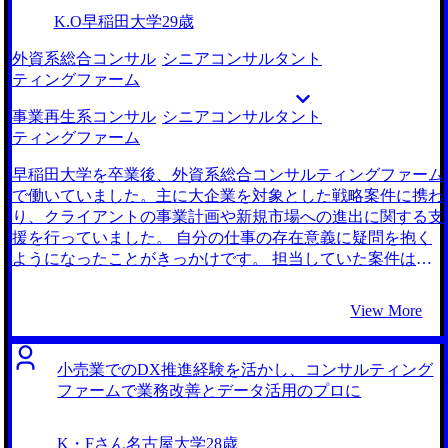
た。 組織人事領域のコンサルティングファームに転職すれ
K.O
早稲田大学
29歳
ば、単なる採用支援を超えて組織の構造や人事制度設計にも
携われるため、企業の人材が本来のパフォーマンスを発揮で
外資系総合コンサル
シニアコンサルタント
きるような環境作りに貢献できると考えたためです。
ティングファーム
MyVisionを含めコンサルティングファームへの転職を専門と
するエージェント3社と話しました。 コンサルティングファ
事業再生系コンサル
シニアコンサルタント
ームに関する知識や知見が深いと感じたからです。他のエー
ティングファーム
ジェントとの面談では、私が行きたいファームについて質問
しても、ネットで調べれば出てくる以上の情報しか教えてく
早稲田大学を卒業後、外資系総合コンサルティングファーム
れなかったのですが、宗内さんはファームが求める詳細な人
で働いていました。主に大企業を対象とした戦略案件に携わ
物像や内定する方の経歴など、知らない情報をご共有いただ
り、クライアントの事業計画や新規市場への進出に関する支
きました。 コンサルティング領域に強いという前評判は本
援を行っていました。 自分の仕事の存在意義に疑問を抱く
物だと感じて、支援をお願いすることに決めました。 ケー
ようになったことがきっかけです。 担当していた案件はク
ス面接対策のフィードバックが非常に良かったです。ケース
ライアントがすでに戦略の方向性を決定した状態でサポート
面接が未経験だったこともあり、フィードバックでは厳しく
業務に従事する機会が多かったです。クライアントが想定し
View More
も的確なご指摘を頂きました。おかげで必要な対策がクリア
ている戦略の根拠を裏付けるためのデータ収集や分析が中心
になり、本腰を入れて勉強することができたと思っていま
で、自分が直接課題解決に貢献している実感が得られず、
す。 自分でも分かるくらいケース面接での回答・議論の質
「もっと自分の力で企業の本質的な課題に向き合いたい」と
小売業でのDX推進経験を活かし、コンサルティング
が向上したことです。毎回のフィードバックに従って対策す
いう想いが強まっていました。 本当に困っている企業の事
ファームで業務改善とデータ活用のプロに
ることで、どんな問題に対しても構造的に論点を整理するこ
業再生や経営改善に関わることで、より直接的な形でクライ
とができるようになったと思います。 ケース対策に時間を
アントに貢献したいと考えており、その意味では事業再生コ
K・Fさん
名古屋大学
28歳
割こうとするあまり、前職の業務が疎かになっていたことが
ンサルティングが自分のやりたいコンサルティングに近しい