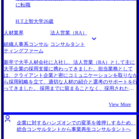
に転職
H.T
上智大学
26歳
人材業界
法人営業（RA）
組織人事系コンサル
コンサルタント
ティングファーム
新卒で大手人材会社に入社し、法人営業（RA）として主に
大手企業の採用支援に携わってきました。担当業務として
は、クライアント企業と密にコミュニケーションを取りなが
ら採用戦略を立て、適切な人材の紹介と選考のサポートを行
ってきました。 採用までに留まることなく、採用された人
材が実際に組織で活躍しやすい環境を整えることにも貢献し
たいと考えて転職を決めました。 RAとしてクライアントを
View More
支援していると、せっかく採用した人材がなかなか定着しな
い、期待していた活躍が見られないといった課題を抱えてい
る企業が何社かありました。採用の支援にとどまらず、人材
企業に対するハンズオンでの変革を後押しするため、
が長期的に活躍できるような組織づくりに携わり、より包括
総合コンサルタントから事業再生コンサルタントへ
的な支援ができる仕事に挑戦したいという思いが強まりまし