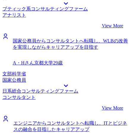
す。今後注目度が増す領域ですし、この領域のプロとして信
ブティック系コンサルティングファーム
頼されるコンサルタントになりたいです。
アナリスト
View More
国家公務員からコンサルタントへ転職し、WLBの改善
を実現しながらキャリアアップを目指す
A・Hさん
京都大学
29歳
文部科学省
国家公務員
日系総合コンサルティングファーム
コンサルタント
View More
エンジニアからコンサルタントへ転職し、ITとビジネ
スの融合を目指したキャリアアップ