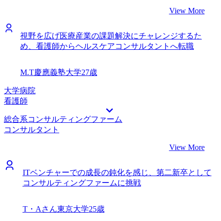
View More
視野を広げ医療産業の課題解決にチャレンジするた
め、看護師からヘルスケアコンサルタントへ転職
M.T
慶應義塾大学
27歳
大学病院
看護師
総合系コンサルティングファーム
コンサルタント
View More
ITベンチャーでの成長の鈍化を感じ、第二新卒として
コンサルティングファームに挑戦
T・Aさん
東京大学
25歳