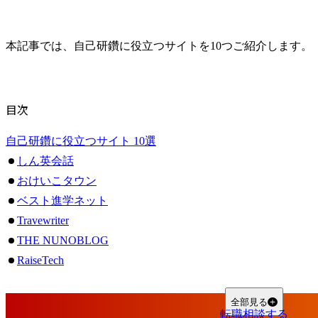
本記事では、自己研鑽に役立つサイトを10つご紹介します。
目次
自己研鑽に役立つサイト 10選
しん英会話
おけいこタウン
ベスト進学ネット
Travewriter
THE NUNOBLOG
RaiseTech
ワンダフルワイフ
WEBMARKS
全部見る
転職相談する