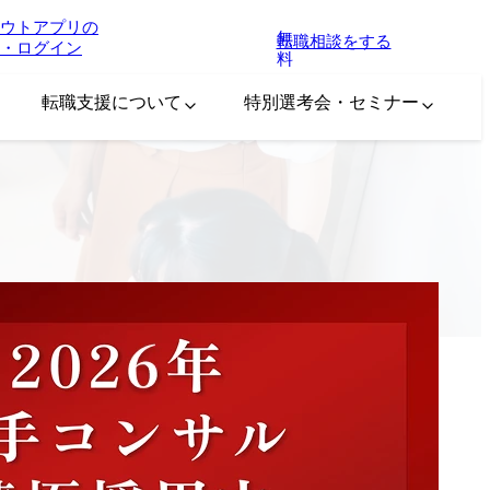
ウトアプリの
無
転職相談をする
・ログイン
料
転職支援について
特別選考会・セミナー